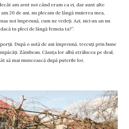
 decât am avut noi când eram ca ei, dar sunt alte
să am 20 de ani, nu plecam de lângă muierea mea,
mas noi împreună, cum ne vedeți. Azi, nici un an nu
 dacă tu pleci de lângă femeia ta?”.
a porții. După o sută de ani împreună, tre­cuți prin bune
r împăcăți. Zâmbeau. Căsuța lor albă strălucea pe deal,
cât să mai muncească după puterile lor.