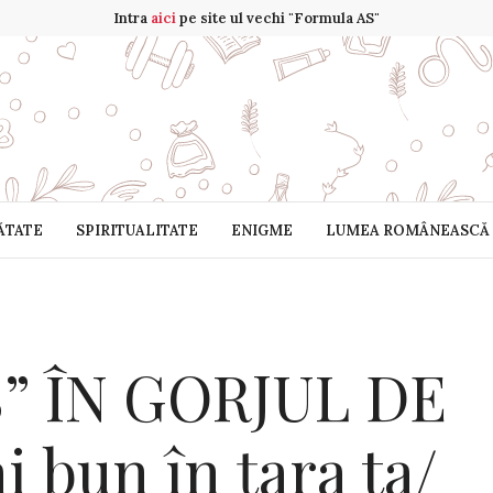
Intra
aici
pe site ul vechi "Formula AS"
ĂTATE
SPIRITUALITATE
ENIGME
LUMEA ROMÂNEASCĂ
” ÎN GORJUL DE
 bun în țara ta/