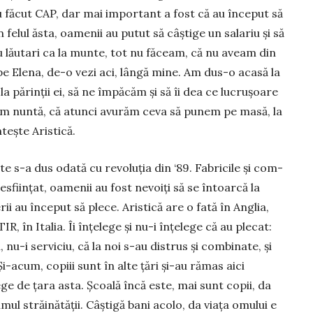
u făcut CAP, dar mai important a fost că au început să
felul ăsta, oamenii au putut să câș­tige un salariu și să
cu lăutari ca la munte, tot nu făceam, că nu aveam din
pe Elena, de-o vezi aci, lângă mine. Am dus-o acasă la
 părinții ei, să ne împă­căm și să îi dea ce lu­cru­șoare
ăm nuntă, că atunci avu­răm ceva să punem pe masă, la
­tește Aristică.
e s-a dus odată cu revoluția din ‘89. Fabricile și com­
sfiin­țat, oamenii au fost nevoiți să se întoarcă la
ii au început să plece. Aristică are o fată în Anglia,
IR, în Italia. Îi înțelege și nu-i înțelege că au plecat:
, nu-i serviciu, că la noi s-au dis­trus și combinate, și
Și-acum, copiii sunt în alte țări și-au rămas aici
ege de țara asta. Școală încă este, mai sunt copii, da
mul străină­tății. Câști­gă bani acolo, da viața omului e