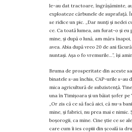
le-au dat tractoare, îngrășăminte, a
exploateze cărbu­nele de suprafață. În 
se ridice un pic. „Dar nunți și nedei 
ce. Ca toată lumea, am furat-o și eu 
mine, și după o lună, am mărs înapoi, la
avea. Abia după vreo 20 de ani făcur
nuntași. Așa o fo vre­murile…”, își amin
Bruma de prosperi­tate din aceste sat
binatele s-au închis, CAP-urile s-au de
mica agricultură de subzistență. Tiner
una în Ti­mișoara și un băiat șofer pe T
„Or zis că ce să facă aici, că nu-s bani
mine, și fabrici, nu prea mai e nimic. 
boșorogii, ca mine. Cine știe ce se al
care cum îi ies copiii din școală ia dru