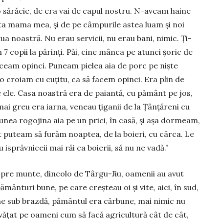
o sărăcie, de era vai de capul nostru. N-aveam haine
ata mama mea, și de pe câmpurile astea luam și noi
aua noastră. Nu erau servicii, nu erau bani, nimic. Ți­
7 copii la părinți. Păi, cine mânca pe atunci șoric de
ceam opinci. Pu­neam pielea aia de porc pe niște
i o croiam cu cuțitu, ca să facem opinci. Era plin de
de ele. Casa noastră era de paiantă, cu pământ pe jos,
mai greu era iarna, veneau țiganii de la Țânțăreni cu
­nea rogo­jina aia pe un prici, în casă, și așa dor­meam,
puteam să furăm noaptea, de la boieri, cu cârca. Le
isprăvniceii mai răi ca boierii, să nu ne vadă.”
 spre munte, dincolo de Târgu-Jiu, oamenii au avut
ământuri bune, pe care creșteau oi și vite, aici, în sud,
lme sub brazdă, pământul era cărbune, mai nimic nu
învățat pe oameni cum să facă agricultură cât de cât,