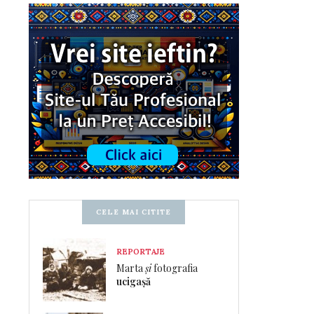
CELE MAI CITITE
REPORTAJE
Marta
și
fotografia
ucigașă