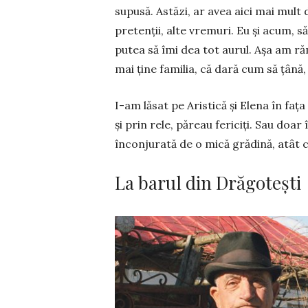
supusă. Astăzi, ar avea aici mai mult
pretenții, alte vremuri. Eu și acum, 
putea să îmi dea tot aurul. Așa am ră
mai ține familia, că dară cum să țână,
I-am lăsat pe Aristică și Elena în faț
și prin rele, păreau fericiți. Sau doa
înconjurată de o mică gră­dină, atât 
La barul din Drăgotești