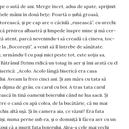
e o sută de ani. Merge încet, adus de spate, sprijinit
ele mâini în două bețe. Poartă o șubă groasă,
orească, și pe cap are o căciulă „rusească”, cu urechi.
dică pri­vi­rea albastră și limpede înspre mine și mă cer­
ă atent, parcă nevenindu-i să creadă că cine­va, toc­
 la „Bocorești”, a venit să îl întrebe de sănă­tate.
i, urmându-l cu pași mici peste tot, este soția sa,
 Bătrânul Strinu ridică un toiag în aer și îmi arată cu el
iserică: „Acolo. Acolo lângă biserică era casa
lui. Aveam la freo cinci ani. Și am mărs cu tata să
dijma de grâu, cu carul cu boi. A tras tata carul
ască în tină oamenii boie­rului când ne lua sacii. Și
cere o cană cu apă colea, de la bucătărie, că nu mai
is altă ușă. Și în camera aia, ce văzui? Era fata
chiși, numa perne sub ea, și o domniță îi făcea aer cu un
i spui că a murit fata boierului. Alea-s cele mai vechi