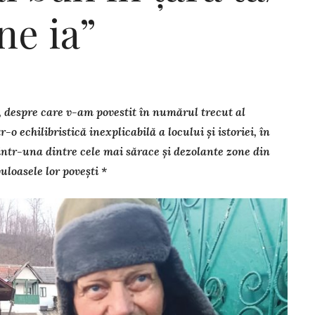
 ne ia”
, despre care v-am povestit în numărul trecut al
-o echilibristică inex­plicabilă a locului și istoriei, în
intr-una dintre cele mai sărace și dezolante zone din
uloasele lor povești *