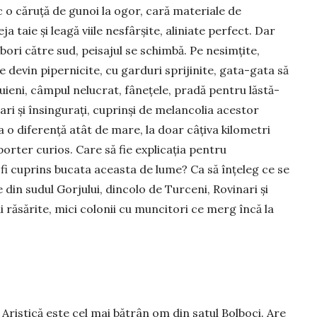
uc o căruță de gunoi la ogor, cară materiale de
a taie și leagă viile ne­sfârșite, aliniate perfect. Dar
ori către sud, peisajul se schim­bă. Pe nesimțite,
le devin pipernicite, cu garduri spri­ji­nite, gata-gata să
u­ieni, câmpul nelucrat, fânețele, pradă pentru lăstă­
ari și însin­gurați, cuprinși de melancolia acestor
a o diferență atât de mare, la doar câțiva kilometri
orter curios. Care să fie expli­cația pentru
fi cuprins buca­ta aceasta de lume? Ca să înțeleg ce se
 din sudul Gorjului, dincolo de Turceni, Rovinari și
ai răsărite, mici co­lonii cu muncitori ce merg încă la
 Aristică este cel mai bătrân om din satul Bolboci. Are