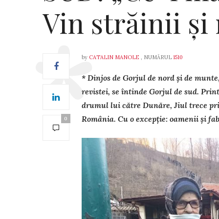
Vin străinii și
by
CATALIN MANOLE
, NUMĂRUL
1510
* Dinjos de Gorjul de nord și de munte
revistei, se întinde Gorjul de sud. Printr
drumul lui către Dunăre, Jiul trece pr
România. Cu o excepție: oamenii și fab
0