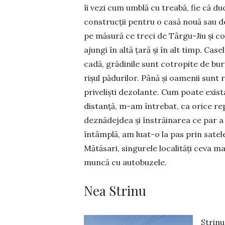
îi vezi cum umblă cu treabă, fie că d
construc­ții pentru o casă nouă sau dej
pe măsură ce treci de Târgu-Jiu și cob
ajungi în altă țară și în alt timp. Case
cadă, grădinile sunt cotropite de bur
rișul pădurilor. Până și oamenii sunt r
priveliști de­zolante. Cum poate exist
distanță, m-am întrebat, ca orice rep
deznădejdea și înstrăinarea ce par a 
întâmplă, am luat-o la pas prin satele
Mătăsari, singu­rele locali­tăți ceva m
muncă cu autobuzele.
Nea Strinu
Strinu