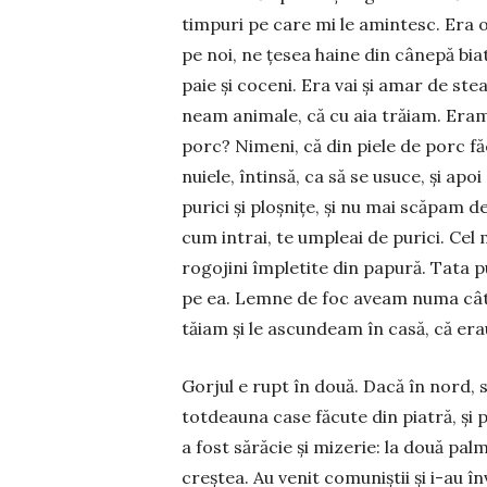
timpuri pe care mi le amintesc. Era 
pe noi, ne țesea haine din cânepă bi
paie și coceni. Era vai și amar de ste
neam animale, că cu aia trăiam. Eram 
porc? Nimeni, că din piele de porc fă
nuiele, întinsă, ca să se usuce, și apo
purici și ploș­nițe, și nu mai scăpam 
cum intrai, te umpleai de purici. Cel 
rogojini împletite din papură. Tata pu
pe ea. Lemne de foc aveam numa cât 
tăiam și le ascundeam în casă, că erau 
Gorjul e rupt în două. Dacă în nord,
totdeauna case făcute din piatră, și p
a fost sărăcie și mizerie: la două pa
creștea. Au venit comuniștii și i-au 