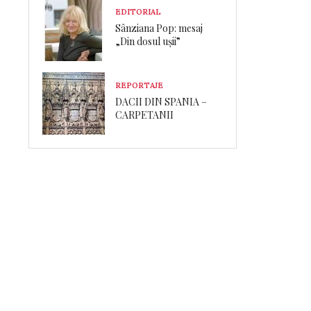
EDITORIAL
Sânziana Pop: mesaj
„Din dosul ușii”
REPORTAJE
DACII DIN SPANIA –
CARPETANII