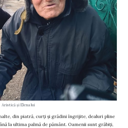
Aristică și Elena lui
te, din piatră, curți și grădini îngrijite, dea­luri pline
până la ultima palmă de pământ. Oa­menii sunt grăbiți,