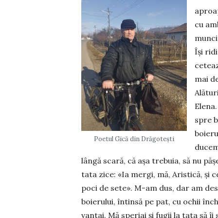
aproap
cu amb
muncit
Își ri
ceteaz
mai de
Alătur
Elena.
spre b
boieru
Poetul Gică din Drăgotești
ducem 
lângă scară, că așa trebuia, să nu pășe
tata zice: «Ia mergi, mă, Aristică, și 
poci de sete». M-am dus, dar am desch
boieru­lui, întinsă pe pat, cu ochii în
vantai. Mă speriai și fugii la tata să î