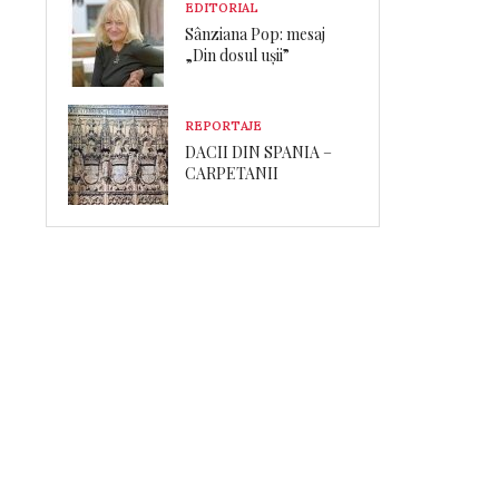
EDITORIAL
Sânziana Pop: mesaj
„Din dosul ușii”
REPORTAJE
DACII DIN SPANIA –
CARPETANII