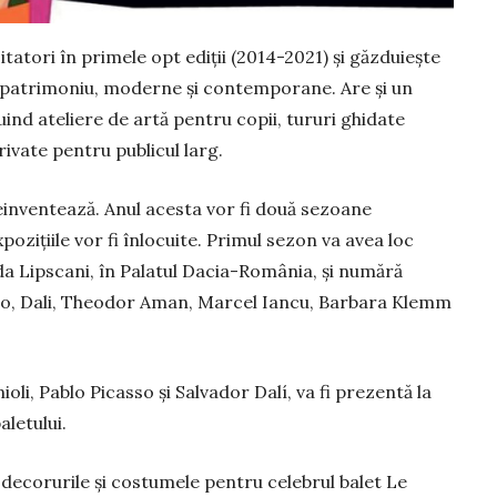
itatori în primele opt ediții (2014-2021) şi găzduiește
de patrimoniu, moderne și contemporane. Are şi un
nd ateliere de artă pentru copii, tururi ghidate
private pentru publicul larg.
 reinventează. Anul acesta vor fi două sezoane
 expozițiile vor fi înlocuite. Primul sezon va avea loc
da Lipscani, în Palatul Dacia-România, și numără
so, Dali, Theodor Aman, Marcel Iancu, Barbara Klemm
nioli, Pablo Picasso și Salvador Dalí, va fi prezentă la
aletului.
e decorurile și costumele pentru celebrul balet Le