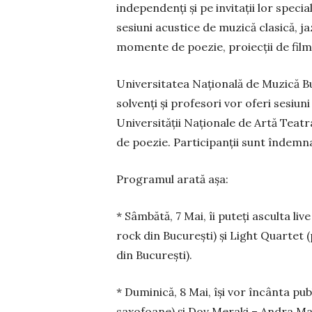
in­de­pendenţi și pe invitații lor spec
sesiuni acus­tice de muzică cla­sică, j
momente de poe­zie, pro­iecţii de film, at
Universitatea Na­ţională de Mu­zică Buc
solvenţi şi profesori vor oferi sesiuni
Univer­si­tăţii Naţionale de Artă Teatr
de poezie. Participanții sunt îndemna
Programul arată așa:
* Sâmbătă, 7 Mai, îi puteţi asculta li
rock din București) şi Light Quartet (
din București).
* Duminică, 8 Mai, își vor încânta pu
saxo­foane) şi Dov Me­raki – Andra Ma