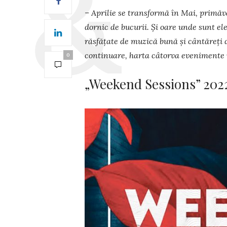
– Aprilie se transformă în Mai, primăva
dornic de bucurii. Și oare unde sunt ele
răsfățate de muzică bună și cântăreți d
conti­nuare, harta câtorva evenimente 
0
„Weekend Sessions” 2022