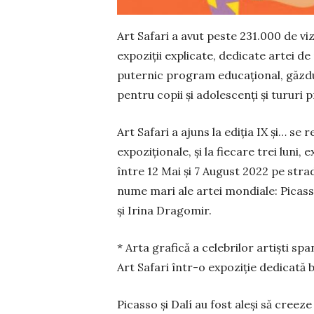
Art Safari a avut peste 231.000 de viz
expoziţii explicate, dedicate artei 
puternic program educaţional, găzdui
pentru copii și adoles­cenţi și tururi 
Art Safari a ajuns la ediția IX şi… se
expoziționale, şi la fie­care trei luni,
între 12 Mai şi 7 August 2022 pe stra
nume mari ale artei mondiale: Picas
şi Irina Dragomir.
* Arta grafică a celebrilor artiști spa
Art Safari într-o expoziție dedicată b
Picasso și Dalí au fost aleși să creez