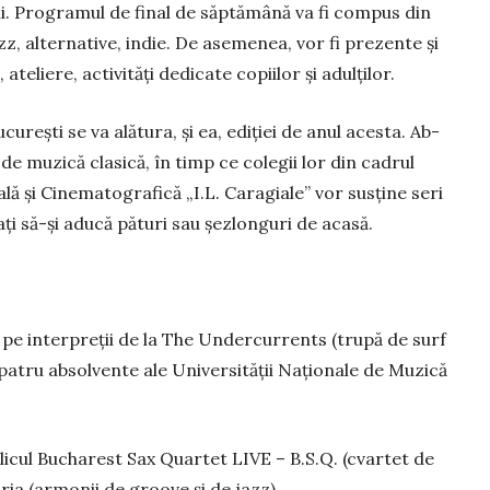
iali. Pro­gramul de final de săptămână va fi compus din
azz, alternative, indie. De ase­me­nea, vor fi prezente și
elie­re, acti­vităţi dedica­te co­piilor şi adul­ţilor.
ureşti se va alătura, și ea, ediției de anul acesta. Ab­
 de muzică clasică, în timp ce colegii lor din cadrul
ală şi Cinema­tografică „I.L. Caragiale” vor susţine seri
ți să-și aducă pături sau șezlonguri de acasă.
ve pe interpreții de la The Undercurrents (trupă de surf
patru absol­vente ale Universității Națio­nale de Muzică
blicul Bucharest Sax Quartet LIVE – B.S.Q. (cvartet de
ria (armonii de groove și de jazz).