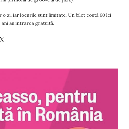
 o zi, iar lo­curile sunt limitate. Un bilet costă 60 lei
2 ani au intrarea gr­atuită.
IX