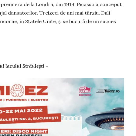
 premiera de la Londra, din 1919, Picasso a conceput
ul dan­satorilor. Treizeci de ani mai târziu, Dalí
icorne, în Statele Unite, și se bu­cură de un succes
l lacului Străulești –