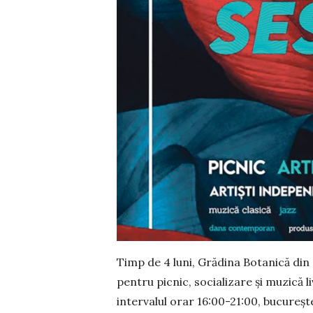
Timp de 4 luni, Grădina Botanică din 
pentru picnic, socializare și muzică l
inter­valul orar 16:00-21:00, bucu­reș­