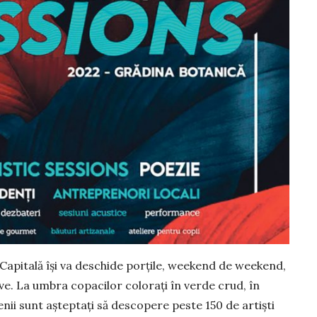
Ca­pitală îşi va deschide porţile, weekend de weekend,
ive. La umbra copacilor co­lorați în verde crud, în
tenii sunt așteptați să des­copere peste 150 de artişti