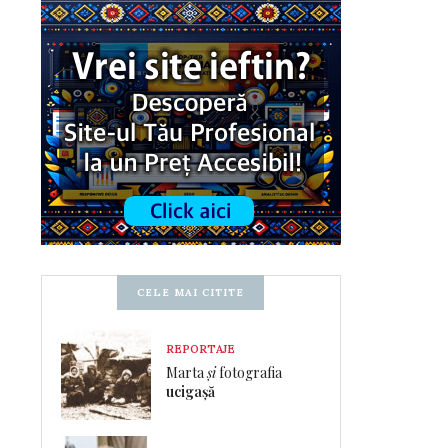
CELE MAI CITITE
REPORTAJE
Marta
și
fotografia
ucigașă