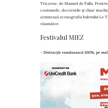
Tricorne, de Manuel de Falla. Pentru
costumele, decorurile și chiar machiaj
semnează sce­nografia baletului Le Tr
răsunător.
Festivalul MIEZ
– Distracție românească 100%, pe malu