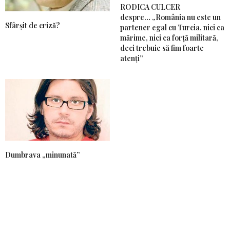
RODICA CULCER
despre… „România nu este un
Sfârșit de criză?
partener egal cu Turcia, nici ca
mărime, nici ca forță militară,
deci trebuie să fim foarte
atenți”
Dumbrava „minunată”