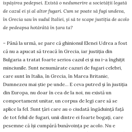
ispășirea pedepsei. Există o nedu­merire a societății legată
de cazul ei și al altor fu­gari. Cum se poate să fugi undeva,
în Grecia sau în sudul Italiei, și să te scape justiția de acolo
de pedeapsa hotărâtă în țara ta?
– Până la urmă, se pare că ghinionul Elenei Udrea a fost
că nu a apucat să treacă în Grecia, iar justiția din
Bulgaria a tratat foarte serios cazul ei și nu i-a înghițit
minciunile. Sunt nenumărate cazuri de fugari celebri,
care sunt în Italia, în Grecia, în Marea Britanie,
Dumnezeu mai știe pe unde… E ceva putred și în justiția
din Europa, nu doar în cea de la noi, nu există un
comportament unitar, un corpus de legi care să se
aplice la fel. Sunt țări care au o ciudată îngăduință față
de tot felul de fugari, unii dintre ei foarte bogați, care
pesemne că își cumpără bunăvoința pe acolo. Nu e