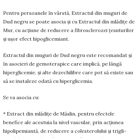
Pentru persoanele în vârstă, Extractul din muguri de
Dud negru se poate asocia și cu Ex­tractul din mlădițe de
Mur, cu acțiune de redu­cere a fibrosclerozei țesuturilor
și ușor efect hipo­glicemiant.
Extractul din muguri de Dud negru este re­co­mandat și
în asocieri de gemoterapice care implică, pe lângă
hiperglicemie, și alte dezechilibre care pot să existe sau
să se instaleze odată cu hiperglicemia.
Se va asocia cu:
* Extract din mlădițe de Măslin, pentru efectele
benefice ale acestuia la nivel vascular, prin acțiunea
hipolipemiantă, de reducere a coleste­rolu­lui și trigli­