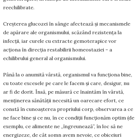
reechilibrate.
Creșterea glucozei în sânge afectează și meca­nismele
de apărare ale organismului, scăzând rezis­tența la
infecții, iar curele cu extracte gemoterapice vor
acționa în direcția restabilirii homeostaziei – a
echilibrului general al organismului.
Până la o anumită vârstă, organismul va funcțio­na bine,
cu toate excesele pe care le facem și care, desigur, nu
ar fi de dorit. Însă, pe măsură ce înain­tăm în vârstă,
menținerea sănătății necesită un oarecare efort, ce
constă în cunoașterea propriului corp, observarea a ce
ne face bine și ce nu, în ce condiții funcționăm optim (de
exemplu, ce ali­mente ne „îngreunează”, în loc să ne
energizeze, de cât somn avem nevoie, ce obiceiuri