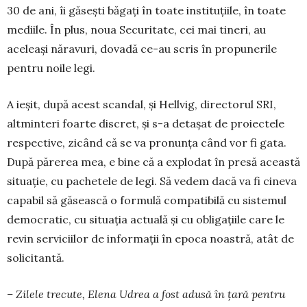
30 de ani, îi găsești băgați în toate instituțiile, în toate
mediile. În plus, noua Securitate, cei mai tineri, au
aceleași năravuri, dovadă ce-au scris în propunerile
pentru noile legi.
A ieșit, după acest scandal, și Hellvig, directorul SRI,
altminteri foarte discret, și s-a detașat de pro­iectele
respective, zicând că se va pronunța când vor fi gata.
După părerea mea, e bine că a explodat în presă această
situație, cu pachetele de legi. Să vedem dacă va fi cineva
capabil să găsească o for­mulă compatibilă cu sistemul
democratic, cu si­tuația actuală și cu obligațiile care le
revin servicii­lor de informații în epoca noastră, atât de
solicitan­tă.
– Zilele trecute, Elena Udrea a fost adusă în ța­ră pentru