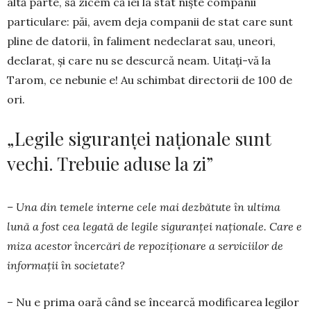
altă parte, să zicem că iei la stat niș­te companii
particulare: păi, avem deja companii de stat care sunt
pline de datorii, în faliment nede­clarat sau, uneori,
declarat, și care nu se descurcă neam. Ui­tați-vă la
Tarom, ce nebunie e! Au schim­bat di­rec­torii de 100 de
ori.
„Legile siguranței naționale sunt
vechi. Trebuie aduse la zi”
– Una din temele interne cele mai dezbătute în ultima
lună a fost cea legată de legile siguranței na­ționale. Care e
miza acestor încercări de repo­ziționare a serviciilor de
informații în societate?
– Nu e prima oară când se încearcă modificarea legilor