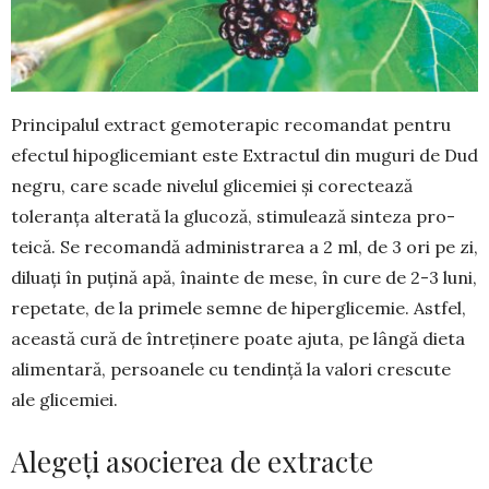
Principalul extract gemoterapic recomandat pentru
efectul hipogli­cemiant este Extractul din muguri de Dud
negru, care scade nivelul glice­miei și corectează
toleranța alterată la glucoză, stimulează sinteza pro­
teică. Se recomandă administrarea a 2 ml, de 3 ori pe zi,
diluaţi în puţină apă, înainte de mese, în cure de 2-3 luni,
repetate, de la primele semne de hiperglicemie. Astfel,
această cură de întreținere poate ajuta, pe lângă dieta
alimentară, persoanele cu tendință la valori crescute
ale glice­miei.
Alegeți asocierea de extracte