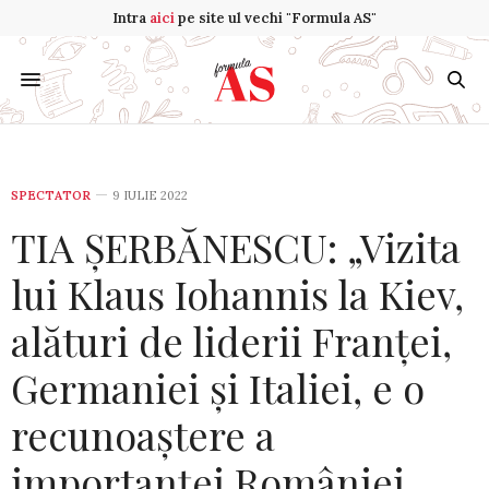
Intra
aici
pe site ul vechi "Formula AS"
SPECTATOR
9 IULIE 2022
TIA ȘERBĂNESCU: „Vizita
lui Klaus Iohannis la Kiev,
alături de liderii Franței,
Germaniei și Italiei, e o
recunoaștere a
importanței României,