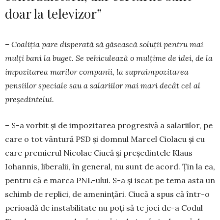
doar la televizor”
– Coaliția pare disperată să găsească soluții pentru mai
mulți bani la buget. Se vehiculează o mulțime de idei, de la
impozitarea marilor com­panii, la supraimpozitarea
pensiilor speciale sau a salariilor mai mari decât cel al
președintelui.
– S-a vorbit și de impozitarea progresivă a sa­lariilor, pe
care o tot vântură PSD și domnul Marcel Ciolacu și cu
care premierul Nicolae Ciucă și pre­ședintele Klaus
Iohannis, liberalii, în general, nu sunt de acord. Țin la ea,
pentru că e marca PNL-ului. S-a și iscat pe tema asta un
schimb de replici, de amenințări. Ciucă a spus că într-o
perioadă de instabilitate nu poți să te joci de-a Codul