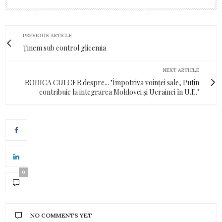
PREVIOUS ARTICLE
Ținem sub control glicemia
NEXT ARTICLE
RODICA CULCER despre... "Împotriva voinței sale, Putin
contribuie la integrarea Moldovei și Ucrainei în U.E."
0
NO COMMENTS YET