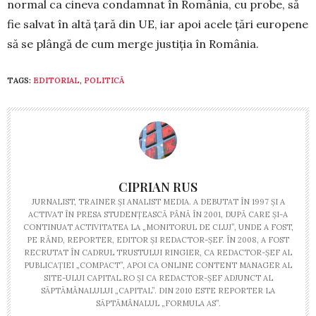
normal ca ci­neva condamnat în România, cu probe, să
fie salvat în altă țară din UE, iar apoi acele țări europene
să se plângă de cum merge justiția în România.
TAGS:
EDITORIAL
,
POLITICĂ
CIPRIAN RUS
JURNALIST, TRAINER ŞI ANALIST MEDIA. A DEBUTAT ÎN 1997 ŞI A
ACTIVAT ÎN PRESA STUDENŢEASCĂ PÂNĂ ÎN 2001, DUPĂ CARE ŞI-A
CONTINUAT ACTIVITATEA LA „MONITORUL DE CLUJ”, UNDE A FOST,
PE RÂND, REPORTER, EDITOR ŞI REDACTOR-ŞEF. ÎN 2008, A FOST
RECRUTAT ÎN CADRUL TRUSTULUI RINGIER, CA REDACTOR-ŞEF AL
PUBLICAŢIEI „COMPACT”, APOI CA ONLINE CONTENT MANAGER AL
SITE-ULUI CAPITAL.RO ŞI CA REDACTOR-ŞEF ADJUNCT AL
SĂPTĂMÂNALULUI „CAPITAL”. DIN 2010 ESTE REPORTER LA
SĂPTĂMÂNALUL „FORMULA AS”.