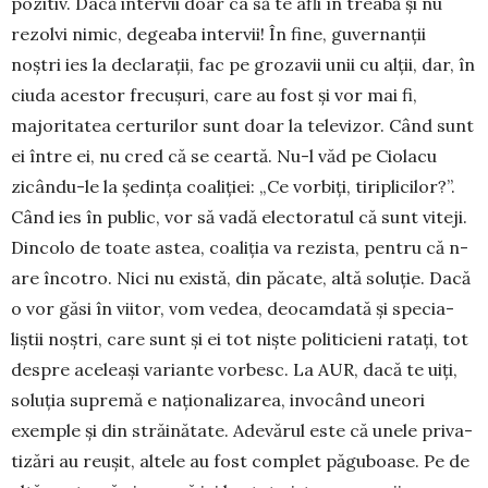
pozitiv. Dacă intervii doar ca să te afli în treabă și nu
rezolvi nimic, degeaba intervii! În fine, guver­nanții
noștri ies la declarații, fac pe grozavii unii cu alții, dar, în
ciuda acestor frecușuri, care au fost și vor mai fi,
majoritatea certurilor sunt doar la televizor. Când sunt
ei între ei, nu cred că se ceartă. Nu-l văd pe Ciolacu
zicându-le la ședința coaliției: „Ce vorbiți, tiriplicilor?”.
Când ies în public, vor să vadă electoratul că sunt viteji.
Dincolo de toate astea, coaliția va rezista, pentru că n-
are încotro. Nici nu există, din păcate, altă soluție. Dacă
o vor găsi în viitor, vom vedea, deocamdată și specia­
liștii noștri, care sunt și ei tot niște politicieni ratați, tot
des­pre ace­leași variante vorbesc. La AUR, dacă te uiți,
so­lu­ția supremă e naționalizarea, invocând uneori
exem­ple și din străinătate. Adevărul este că unele priva­
tizări au reușit, altele au fost complet pă­gu­boase. Pe de