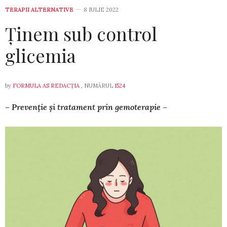
TERAPII ALTERNATIVE
8 IULIE 2022
Ținem sub control
glicemia
by
FORMULA AS REDACȚIA
, NUMĂRUL
1524
– Prevenție și tratament prin gemoterapie –