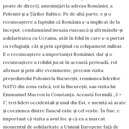
poate de direct), amenințări la adresa României, a
Poloniei și a Țărilor Baltice. Pe de altă parte, e și o
recunoaștere a faptului că România s-a implicat de la
început, condamnând invazia rusească și afir­mându-și
solidaritatea cu Ucraina, atât în felul în care s-a purtat
cu refugiații, cât și prin sprijinul cu echipament militar.
E o recunoaștere a importanței României, dar și o
recunoaștere a rolului jucat în această perioadă, rol
afirmat și prin alte eveni­mente, precum vizita
președintelui Poloniei la Bucu­rești, reuniunea liderilor
NATO din zona estică, tot la București, sau vizita lui
Emmanuel Ma­cron la Constanța. Această formulă „3 +
1”, trei lideri occidentali și unul din Est, e menită să arate
și coeziunea dintre flancul estic și cel vestic. În fine, e
important că vizita a avut loc și că ea a mar­cat
momentul de solidaritate a Uniunii Europene față de