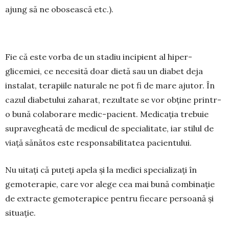
ajung să ne obosească etc.).
Fie că este vorba de un stadiu incipient al hiper­
glicemiei, ce necesită doar dietă sau un diabet deja
instalat, terapiile naturale ne pot fi de mare ajutor. În
cazul diabetului zaharat, rezultate se vor obține printr-
o bună colaborare medic-pacient. Medicația trebuie
supravegheată de medicul de specialitate, iar stilul de
viață sănătos este responsabilitatea pacientului.
Nu uitați că puteți apela și la medici specializați în
gemoterapie, care vor alege cea mai bună combi­nație
de extracte gemoterapice pentru fiecare per­soană și
situație.