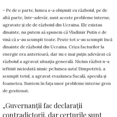
– Pe de o parte, lumea s-a obișnuit cu războiul, pe de
altă parte, într-adevăr, sunt aceste probleme interne,
agravate și ele de războiul din Ucraina. Ele existau
dinainte, nu putem să spunem că Vladimir Putin e de
vină că s-au scumpit toate. Peste tot s-au scumpit încă
dinainte de războiul din Ucraina. Criza facturilor la
energie era anterioară, dar nu e mai puțin adevărat că
războiul a agravat situația generală. Niciun război n-a
ieftinit niciodată nimic pe lumea asta! Dimpotrivă, a
scumpit totul, a agra­vat evaziunea fiscală, specula și
foametea. Sun­tem în fața unor probleme interne greu
de ges­tio­nat.
„Guvernanții fac declarații
contradictorii, dar certurile sunt