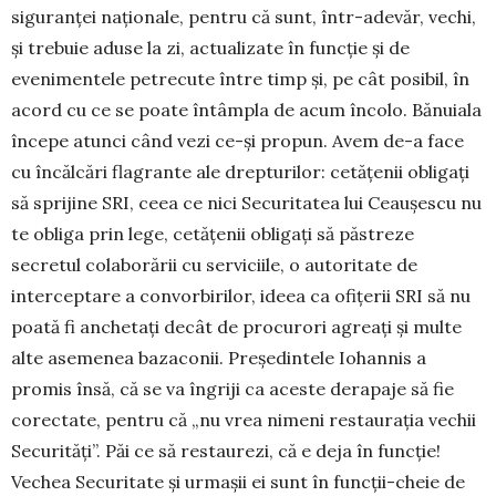
siguranței naționale, pentru că sunt, într-adevăr, vechi,
și trebuie aduse la zi, actualizate în funcție și de
evenimentele petrecute între timp și, pe cât posibil, în
acord cu ce se poate întâmpla de acum încolo. Bănuiala
începe atunci când vezi ce-și propun. Avem de-a face
cu încălcări flagrante ale drepturilor: cetățenii obligați
să sprijine SRI, ceea ce nici Securitatea lui Ceaușescu nu
te obliga prin lege, cetățenii obligați să păstreze
secretul colabo­ră­rii cu serviciile, o autoritate de
interceptare a con­vorbirilor, ideea ca ofițerii SRI să nu
poată fi an­chetați decât de procurori agreați și multe
alte ase­menea bazaconii. Președintele Iohannis a
promis însă, că se va îngriji ca aceste derapaje să fie
co­rectate, pentru că „nu vrea nimeni restaurația vechii
Securități”. Păi ce să restaurezi, că e deja în funcție!
Vechea Securitate și urmașii ei sunt în funcții-cheie de