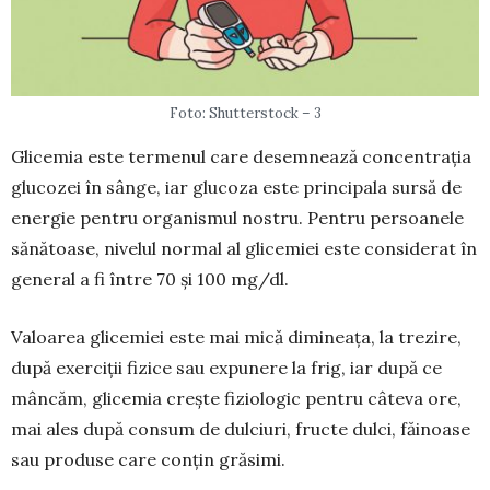
Foto: Shutterstock – 3
Glicemia este termenul care desemnează concentrația
glucozei în sânge, iar glu­coza este principala sursă de
energie pen­tru organismul nostru. Pentru persoanele
sănă­toase, nivelul normal al glicemiei este considerat în
general a fi între 70 şi 100 mg/dl.
Valoarea glicemiei este mai mică dimineața, la trezire,
după exerciții fizice sau expunere la frig, iar după ce
mâncăm, glicemia crește fiziologic pen­tru câteva ore,
mai ales după consum de dulciuri, fructe dulci, făinoase
sau pro­duse care conţin grăsimi.