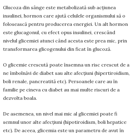
Glucoza din sânge este meta­bolizată sub acțiunea
insulinei, hormon care ajută celulele orga­nismului să o
folosească pentru producerea energiei. Un alt hor­mon
este glucagonul, cu efect opus insulinei, crescând
nivelul glicemiei atunci când acesta este prea mic, prin
transformarea gli­cogenului din ficat în glucoză.
O glicemie crescută poate în­semna un risc crescut de a
ne îm­­bolnăvi de diabet sau alte afec­țiuni (hipertiroidism,
boli renale, pancreatită etc). Persoa­nele care au în
familie pe cineva cu diabet au mai multe riscuri de a
dezvolta boala.
De asemenea, un nivel mai mic al glicemiei poate fi
semnul unor alte afecțiuni (hipotiroidism, boli hepatice
etc). De aceea, glice­mia este un pa­rametru de avut în