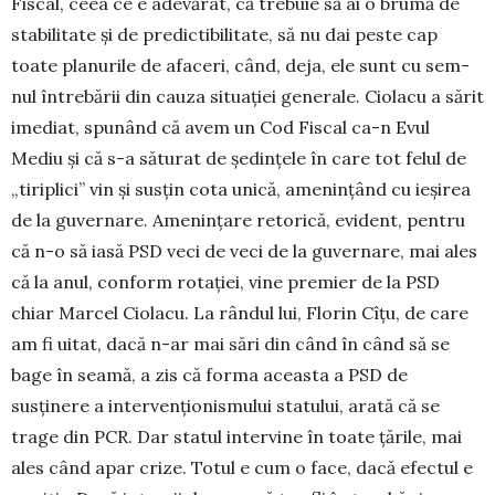
Fiscal, ceea ce e adevărat, că trebuie să ai o brumă de
stabilitate și de predictibilitate, să nu dai peste cap
toate planurile de afaceri, când, deja, ele sunt cu sem­
nul întrebării din cauza situației generale. Cio­lacu a sărit
imediat, spunând că avem un Cod Fiscal ca-n Evul
Mediu și că s-a săturat de ședințele în care tot felul de
„tiriplici” vin și susțin cota unică, amenințând cu ieșirea
de la guvernare. Amenințare retorică, evident, pentru
că n-o să iasă PSD veci de veci de la guvernare, mai ales
că la anul, conform rotației, vine premier de la PSD
chiar Marcel Cio­lacu. La rândul lui, Florin Cîțu, de care
am fi uitat, dacă n-ar mai sări din când în când să se
bage în seamă, a zis că forma aceasta a PSD de
susținere a in­tervenționismului statului, arată că se
trage din PCR. Dar statul intervine în toate țările, mai
ales când apar crize. Totul e cum o face, dacă efectul e