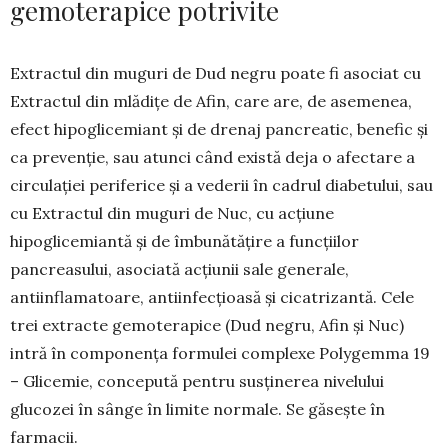
gemoterapice potrivite
Extractul din muguri de Dud negru poate fi aso­ciat cu
Extractul din mlădițe de Afin, care are, de asemenea,
efect hipoglicemiant și de drenaj pan­creatic, benefic și
ca prevenție, sau atunci când există deja o afectare a
circulației periferice și a vederii în cadrul diabetului, sau
cu Extractul din muguri de Nuc, cu acțiune
hipoglicemiantă și de îmbunătățire a funcțiilor
pancreasului, asociată acțiunii sale generale,
antiinflamatoare, antiin­fecțioasă și cicatrizantă. Cele
trei extracte gemo­terapice (Dud negru, Afin și Nuc)
intră în com­ponența formulei complexe Polygemma 19
– Glicemie, concepută pentru susținerea nivelului
glucozei în sânge în limite normale. Se găsește în
farmacii.