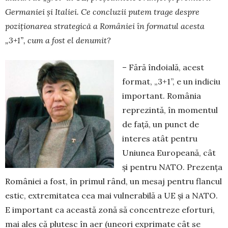
Germaniei și Italiei. Ce con­cluzii putem trage despre
poziționarea strategică a României în formatul acesta
„3+1”, cum a fost el denumit?
– Fără îndoială, acest
format, „3+1”, e un in­diciu
important. România
reprezintă, în mo­mentul
de față, un punct de
interes atât pentru
Uniunea Europeană, cât
și pentru NATO. Prezența
României a fost, în primul rând, un mesaj pentru flancul
estic, extremitatea cea mai vulnerabilă a UE și a NATO.
E important ca această zonă să concentreze efor­turi,
mai ales că plutesc în aer (uneori exprimate cât se