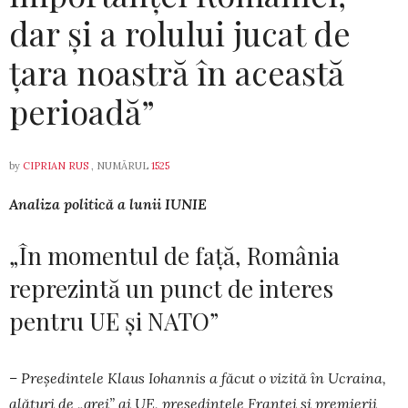
dar și a rolului jucat de
țara noastră în această
perioadă”
by
CIPRIAN RUS
, NUMĂRUL
1525
Analiza politică a lunii IUNIE
„În momentul de față, România
reprezintă un punct de interes
pentru UE și NATO”
– Președintele Klaus Iohannis a făcut o vizită în Ucraina,
alături de „grei” ai UE, președintele Franței și premierii