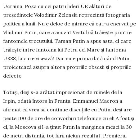
Ucraina. Poza cu cei patru lideri UE alături de
președintele Volodimir Zelenski reprezintă fo­tografia
politică a lunii. Nu e deloc de mirare că ea l-a enervat pe
Vladimir Putin, care a acuzat Vestul că trăiește printre
fantomele trecutului. Taman Putin a spus asta, el care
trăiește între fantoma lui Petru cel Mare și fantoma
URSS, la care visează! Dar nu e prima dată când Putin
proiectează asupra altora propriile obsesii și propriile
defecte.
Totuși, deși s-a arătat impresionat de ruinele de la
Irpin, odată întors în Franța, Emmanuel Macron a
afirmat că vrea să continue discuțiile cu Putin, deși are
peste 100 de ore de convorbiri telefonice cu el! A fost și
el, la Moscova și l-a ținut Putin la marginea mesei la 30
de metri distanță, tot fără niciun rezultat. Premierul