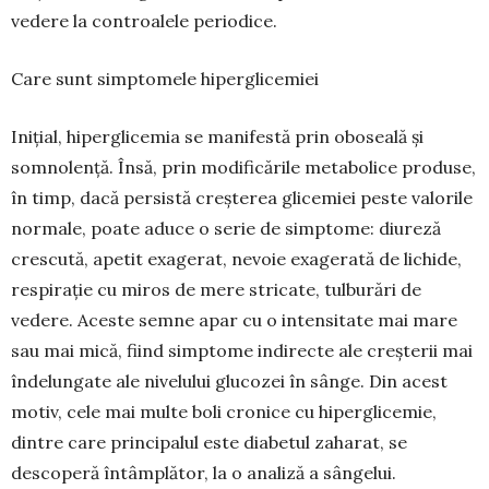
vedere la controa­lele periodice.
Care sunt simptomele hiperglicemiei
Inițial, hiperglicemia se manifestă prin obosea­lă şi
somnolenţă. Însă, prin modificările metabolice produse,
în timp, dacă persistă creşterea glicemiei peste valorile
normale, poate aduce o serie de simp­tome: diureză
crescută, apetit exagerat, nevoie exagerată de lichide,
respirație cu miros de mere stricate, tulburări de
vedere. Aceste semne apar cu o intensitate mai mare
sau mai mică, fiind simp­tome indirecte ale creşterii mai
îndelungate ale nivelului glucozei în sânge. Din acest
motiv, cele mai multe boli cronice cu hiperglicemie,
dintre care principalul este diabetul zaharat, se
descoperă întâmplător, la o analiză a sângelui.