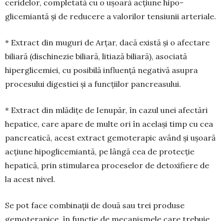
ceridelor, completată cu o ușoară acțiune hipo­
glicemiantă și de reducere a valorilor tensiunii arteriale.
* Extract din muguri de Arțar, dacă există și o afectare
biliară (dischinezie biliară, litiază bi­liară), asociată
hiperglicemiei, cu posibilă influență nega­tivă asupra
procesului digestiei și a funcțiilor pan­creasului.
* Extract din mlădițe de Ienupăr, în cazul unei afectări
hepatice, care apare de multe ori în ace­lași timp cu cea
pancreatică, acest extract gemo­terapic având și ușoară
acțiune hipoglicemiantă, pe lângă cea de protecție
hepatică, prin stimularea proce­selor de detoxifiere de
la acest nivel.
Se pot face combinații de două sau trei produse
gemoterapice, în funcție de mecanismele care tre­buie