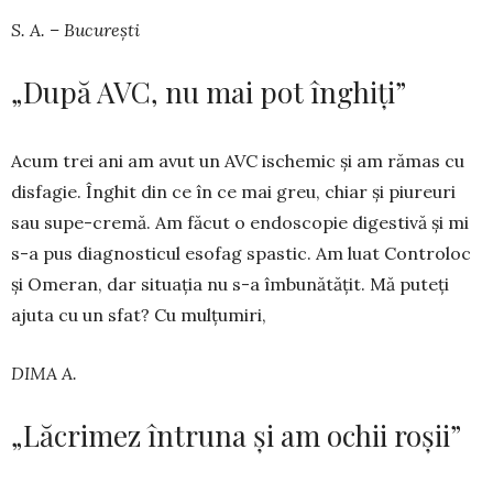
S. A. – București
„După AVC, nu mai pot înghiți”
Acum trei ani am avut un AVC ischemic și am rămas cu
disfagie. Înghit din ce în ce mai greu, chiar și piureuri
sau supe-cremă. Am făcut o endoscopie digestivă și mi
s-a pus diagnosticul esofag spastic. Am luat Controloc
și Omeran, dar situația nu s-a îmbunătățit. Mă puteți
ajuta cu un sfat? Cu mulțumiri,
DIMA A.
„Lăcrimez întruna și am ochii roșii”