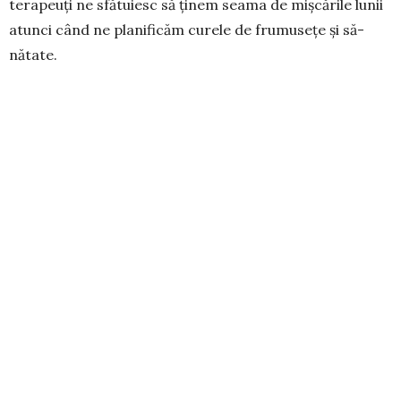
tera­peuți ne sfă­tuiesc să ținem seama de miș­că­rile lunii
atunci când ne pla­nificăm curele de fru­mu­sețe și să­
nătate.
Luna în creștere
Este momentul să ne adunăm forțele, să ne di­na­mizăm.
Apelați la o cură de vita­mine (legume și fructe
proaspete), masați-vă tru­pul în mod regulat și mân­­cați
cât mai mult peș­te. Tot acum e și momen­tul propice
pentru ședințe de curățarea tenului (baie cu aburi) și de
tratamente naturiste cu măști din plante și ali­men­te.
Luna plină
Insomniacii, care nu pot să doarmă pe lună plină, sunt