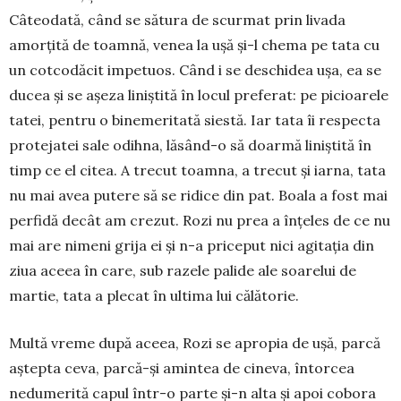
Câteodată, când se să­tura de scur­mat prin livada
amor­țită de toamnă, venea la ușă și-l chema pe tata cu
un cotcodăcit impetuos. Când i se deschidea ușa, ea se
ducea și se așeza liniș­tită în lo­cul preferat: pe picioarele
tatei, pentru o bine­me­ri­tată sies­tă. Iar tata îi res­pecta
prote­ja­tei sale odih­na, lăsând-o să doarmă liniștită în
timp ce el citea. A tre­cut toam­na, a trecut și iarna, tata
nu mai avea putere să se ridice din pat. Boala a fost mai
perfidă decât am crezut. Rozi nu prea a înțe­les de ce nu
mai are nimeni gri­ja ei și n-a priceput nici agi­tația din
ziua aceea în care, sub razele palide ale soarelui de
mar­tie, tata a plecat în ultima lui că­lătorie.
Multă vreme după aceea, Rozi se apropia de ușă, parcă
aștepta ceva, parcă-și amintea de cineva, în­torcea
nedumerită capul într-o parte și-n alta și apoi co­bo­ra