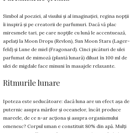
Simbol al poeziei, al vi­sului și al ima­gi­nației, regina nopții
îi inspiră și pe crea­torii de parfumuri. Dacă vă plac
miresmele tari, pe care nopțile cu lună le accentuează,
apelați la Moon Drops (Rev­lon), Sun Moon Stars (La­ger­
feld) și Lune de miel (Fragonard). Cinci pi­că­turi de ulei
parfumat de mimoză (plantă lu­nară) diluat în 100 ml de
ulei de mig­dale fa­ce minuni în ma­sajele relaxante.
Ritmurile lunare
Ipoteza este sedu­că­toa­re: dacă luna are un efect așa de
puternic asupra mă­rilor și ocea­nelor, încât pro­duce
ma­reele, de ce n-ar ac­ționa și asu­pra or­ga­nis­mu­lui
omenesc? Cor­pul uman e constituit 80% din apă. Mulți