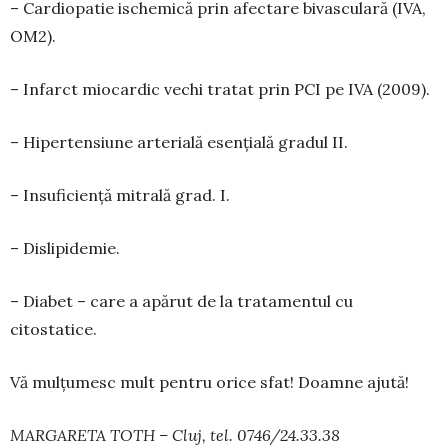
– Cardiopatie ischemică prin afectare bivasculară (IVA,
OM2).
– Infarct miocardic vechi tratat prin PCI pe IVA (2009).
– Hipertensiune arterială esen­țială gradul II.
– Insuficiență mitrală grad. I.
– Dislipidemie.
– Diabet – care a apărut de la tratamentul cu
citostatice.
Vă mulțumesc mult pentru ori­ce sfat! Doamne ajută!
MARGARETA TOTH – Cluj, tel. 0746/24.33.38