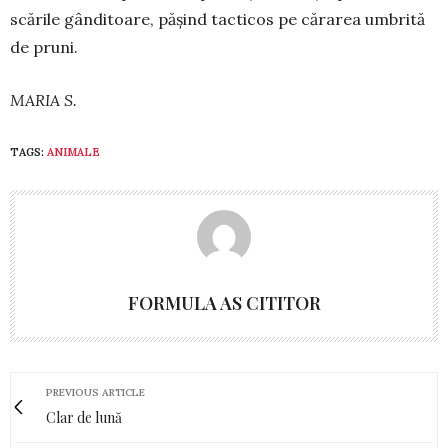
scările gânditoare, pă­șind tacticos pe cărarea um­brită
de pruni.
MARIA S.
TAGS:
ANIMALE
FORMULA AS CITITOR
PREVIOUS ARTICLE
Clar de lună