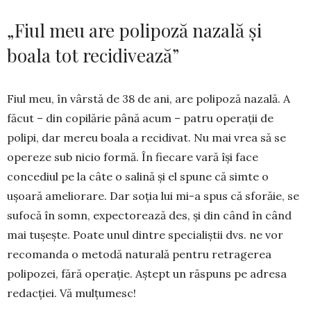
„Fiul meu are polipoză nazală și
boala tot recidivează”
Fiul meu, în vârstă de 38 de ani, are polipoză na­zală. A
făcut – din copilărie până acum – patru operații de
polipi, dar mereu boala a recidivat. Nu mai vrea să se
ope­reze sub nicio formă. În fiecare vară își face
concediul pe la câte o salină și el spune că simte o
ușoară ameliorare. Dar soția lui mi-a spus că sforăie, se
sufocă în somn, expecto­rează des, și din când în când
mai tușește. Poate unul dintre specialiștii dvs. ne vor
recomanda o metodă naturală pentru retragerea
polipozei, fără operație. Aștept un răspuns pe adresa
redacției. Vă mulțu­mesc!