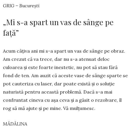
GRIG – București
„Mi s-a spart un vas de sânge pe
față”
Acum câțiva ani mi s-a spart un vas de sânge pe obraz.
Am cre­zut că va trece, dar nu s-a ate­nuat deloc
culoarea și este foarte ines­tetic, nu pot să stau fără
fond de ten. Am auzit că aceste vase de sânge sparte se
pot cauteriza cu lase­r, dar poate există și o soluție
naturistă pen­tru această proble­mă. Dacă s-a mai
confruntat cineva cu așa ceva și a găsit o rezolvare, îl
rog să mă ajute și pe mine. Vă mulțumesc.
MĂDĂLINA