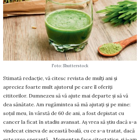
Foto: Shutterstock
Stimată redacție, vă citesc revista de mulți ani și
apreciez foarte mult ajutorul pe care îl oferiți
cititorilor. Dumnezeu să vă ajute mai departe și să vă
dea sănătate. Am rugămintea să mă ajutați și pe mine:
soțul meu, în vârstă de 60 de ani, a fost depistat cu
cancer la ficat în stadiu avansat. Aș vrea să știu dacă s-a
vindecat cineva de a­ceastă boală, cu ce s-a tratat, dacă
este vreo spe­ranță… Momentan face citostatice, și i-am