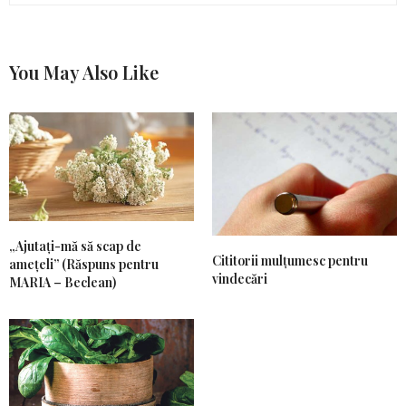
You May Also Like
„Ajutați-mă să scap de
Cititorii mulțumesc pentru
amețeli” (Răspuns pentru
vindecări
MARIA – Beclean)