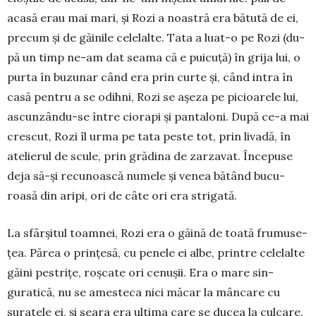
acasă erau mai mari, și Rozi a noastră era bătută de ei,
precum și de găinile celelalte. Tata a lu­at-o pe Rozi (du­
pă un timp ne-am dat sea­ma că e pui­cuță) în grija lui, o
purta în bu­zu­nar când era prin curte și, când in­tra în
casă pen­tru a se odih­ni, Rozi se așeza pe picioarele lui,
as­cun­­zân­du-se în­tre cio­rapi și pan­ta­loni. După ce-a mai
cres­cut, Rozi îl ur­­ma pe tata peste tot, prin li­va­dă, în
atelierul de scu­le, prin grădina de zarzavat. Înce­pu­se
deja să-și re­cunoască nu­mele și venea bă­tând bucu­
roasă din aripi, ori de câte ori era stri­gată.
La sfârșitul toamnei, Rozi era o găină de toată fru­muse­
țea. Pă­rea o prințesă, cu penele ei albe, prin­tre celelalte
găini pestrițe, roș­cate ori cenușii. Era o mare sin­
guratică, nu se amesteca nici măcar la mân­­care cu
suratele ei, și seara era ultima care se du­cea la culcare.