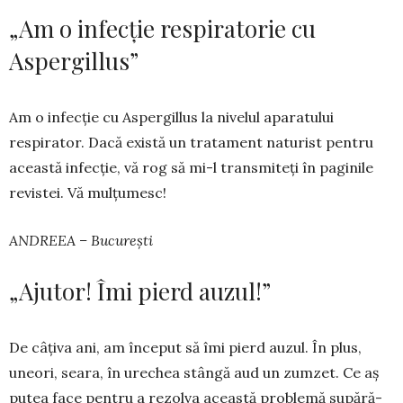
„Am o infecție respiratorie cu
Aspergillus”
Am o in­fecție cu Asper­gillus la nivelul apa­ratului
respirator. Dacă exis­tă un tratament na­turist pentru
această infecție, vă rog să mi-l transmiteți în paginile
revistei. Vă mulțumesc!
ANDREEA – București
„Ajutor! Îmi pierd auzul!”
De câțiva ani, am început să îmi pierd auzul. În plus,
uneori, seara, în urechea stângă aud un zumzet. Ce aș
putea face pentru a rezol­va această problemă supără­