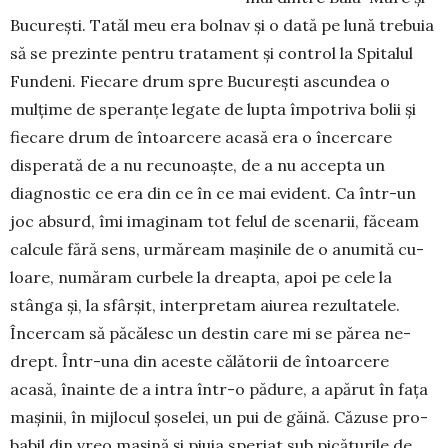
Bucu­rești. Tatăl meu era bolnav și o dată pe lună tre­buia
să se prezinte pentru tra­ta­ment și control la Spitalul
Fun­deni. Fiecare drum spre Bucu­rești ascundea o
mulțime de spe­ranțe legate de lupta împotriva bolii și
fie­care drum de întoarcere acasă era o încer­care
disperată de a nu recunoaște, de a nu accepta un
diagnostic ce era din ce în ce mai evident. Ca într-un
joc ab­surd, îmi imaginam tot felul de sce­narii, făceam
cal­cule fă­ră sens, ur­măream mașinile de o anu­mită cu­
loare, numă­ram curbele la dreap­­ta, apoi pe cele la
stânga și, la sfârșit, inter­pre­tam aiurea re­zul­tatele.
Încer­­cam să păcălesc un destin care mi se părea ne­
drept. Într-una din aceste călă­to­rii de întoar­cere
acasă, îna­inte de a intra într-o pădure, a apărut în fața
ma­și­nii, în mijlocul șoselei, un pui de găină. Căzuse pro­
babil din vreo mașină și piuia speriat sub pi­căturile de