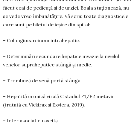
făcut ceai de pedicuță și de urzici. Boala staționează, nu
se vede vreo îmbunătățire. Vă scriu toate diagnosticele
care sunt pe biletul de ieșire din spital:
– Colangiocarcinom intrahepatic.
– Determinări secundare hepatice invazie la nivelul
venelor suprahepatice stângă și medie.
– Tromboză de venă portă stânga.
– Hepatită cronică virală C stadiul F1/F2 me­tavir
(tratată cu Viekirax și Exvie­ra, 2019).
– Icter asociat cu ascită.