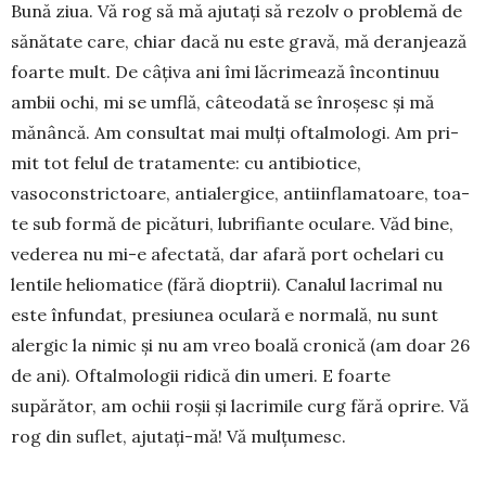
Bună ziua. Vă rog să mă ajutați să rezolv o problemă de
sănătate care, chiar dacă nu este gravă, mă deranjează
foarte mult. De câți­va ani îmi lăcri­mea­ză încontinuu
ambii ochi, mi se umflă, câteodată se înroșesc și mă
mănâncă. Am consultat mai mulți oftalmologi. Am pri­
mit tot felul de tra­tamente: cu anti­bio­tice,
vasoconstric­toa­re, an­tialergice, an­tiinflamatoare, toa­
te sub formă de pică­turi, lubrifiante oculare. Văd bine,
vederea nu mi-e afec­tată, dar afară port ochelari cu
lentile helio­matice (fără dioptrii). Ca­nalul lacrimal nu
este înfundat, presiunea oculară e normală, nu sunt
alergic la nimic și nu am vreo boală cronică (am doar 26
de ani). Oftalmologii ridică din umeri. E foarte
supărător, am ochii roșii și lacri­mile curg fără oprire. Vă
rog din suflet, ajuta­ți-mă! Vă mul­țumesc.