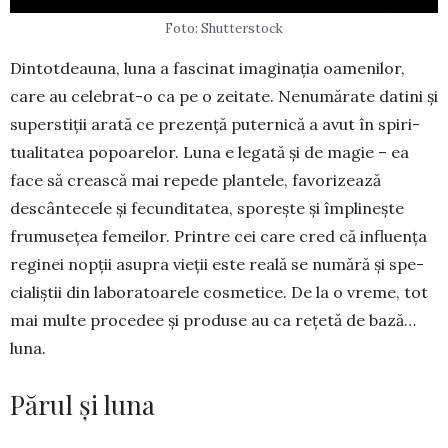
Foto: Shutterstock
Dintotdeauna, luna a fascinat imaginația oamenilor,
care au celebrat-o ca pe o zeitate. Ne­numărate datini și
superstiții arată ce prezență puternică a avut în spiri­
tua­litatea popoarelor. Luna e le­gată și de magie – ea
face să crească mai repede plan­tele, favori­zea­ză
descântecele și fe­cunditatea, sporește și îm­plinește
fru­mu­sețea fe­mei­­lor. Printre cei care cred că influența
reginei nopții asu­pra vieții este reală se nu­mără și spe­
cia­liștii din laboratoarele cosmetice. De la o vre­me, tot
mai multe proce­dee și produse au ca re­țetă de bază…
luna.
Părul și luna