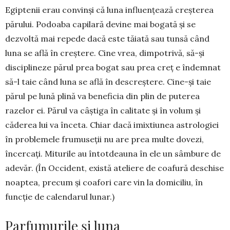
Egiptenii erau con­vinși că luna influențează creș­terea
păru­lui. Podoa­ba capilară devine mai bogată și se
dezvoltă mai repede dacă este tăiată sau tunsă când
luna se află în creștere. Cine vrea, dim­potrivă, să-și
disci­plineze pă­rul prea bogat sau prea creț e îndemnat
să-l taie când luna se află în des­creș­tere. Cine-și taie
părul pe lună plină va beneficia din plin de puterea
razelor ei. Pă­rul va câștiga în cali­tate și în volum și
căderea lui va înceta. Chiar dacă imixtiu­nea astro­logiei
în proble­mele frumuseții nu are prea multe dovezi,
încercați. Mi­turile au întotdea­una în ele un sâm­bure de
adevăr. (În Occi­dent, există ateliere de coafură des­chise
noaptea, precum și coafori care vin la do­mi­ciliu, în
funcție de calendarul lu­nar.)
Parfumurile și luna