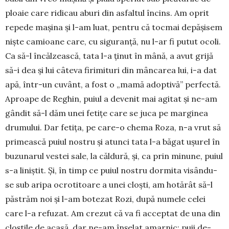
ploaie care ri­di­cau aburi din asfaltul în­cins. Am oprit
repede mașina și l-am luat, pentru că tocmai de­pă­șisem
niște ca­mioa­ne care, cu siguranță, nu l-ar fi putut ocoli.
Ca să-l încăl­zeas­că, tata l-a ți­nut în mână, a avut grijă
să-i dea și lui câteva firi­mituri din mân­carea lui, i-a dat
apă, într-un cuvânt, a fost o „ma­mă adoptivă” perfectă.
Aproape de Re­ghin, puiul a devenit mai a­gi­tat și ne-am
gândit să-l dăm unei fetițe care se juca pe mar­ginea
dru­mului. Dar fe­ti­ța, pe care-o che­ma Roza, n-a vrut să
primească pu­iul nostru și a­tunci tata l-a bă­gat ușurel în
bu­zu­narul ves­tei sale, la căl­dură, și, ca prin minune, pu­iul
s-a li­niș­tit. Și, în timp ce puiul nostru dor­mi­ta vi­sân­du-
se sub aripa o­cro­ti­toa­re a unei cloști, am ho­tărât să-l
păstrăm noi și l-am bote­zat Rozi, după nu­mele celei
care l-a refuzat. Am crezut că va fi ac­ceptat de una din
cloș­tile de acasă, dar ne-am în­șe­lat amarnic: puii de-