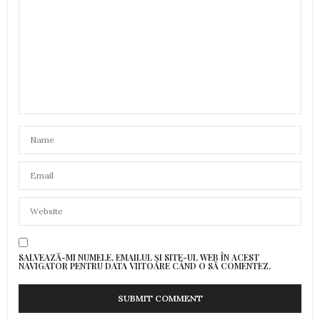
SALVEAZĂ-MI NUMELE, EMAILUL ȘI SITE-UL WEB ÎN ACEST
NAVIGATOR PENTRU DATA VIITOARE CÂND O SĂ COMENTEZ.