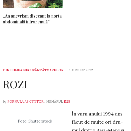
„An anevrism disecant la aorta
abdominală infrarenală”
DIN LUMEA NECUVÂNTĂTOARELOR
1 AUGUST 2022
ROZI
by
FORMULA AS CITITOR
, NUMĂRUL
1528
În vara anului 1994 am
Foto: Shutterstock
făcut de multe ori dru­
mul dintre Baia-Mare și