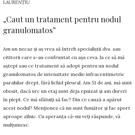
LAURENȚIU
„Caut un tratament pentru nodul
granulomatos”
Am un necaz și aș vrea să întreb specialiștii dvs. sau
cititorii care s-au confruntat cu așa ceva, la ce să mă
aștept sau ce tratament să adopt pentru un nodul
granu­lomatos de intensitate medie in­fracentimetric
parahilar drept, fără lichid pleural. Am 51 de ani, mă simt
obosit, dacă urc un etaj sunt deja epuizat și am dureri
în piept. Ce mă sfătuiți să fac? Din ce cauză a apărut
acest nodul? Menționez că nu sunt fumător și fac sport
aproape zilnic. Cu spe­ranța că-mi veți răspunde, vă
mul­țu­mesc.