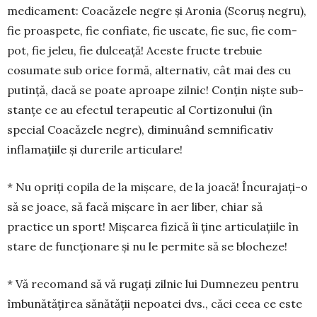
medicament: Coa­căzele negre şi Aronia (Sco­ruş negru),
fie proas­pete, fie confiate, fie usca­te, fie suc, fie com­
pot, fie jeleu, fie dulceaţă! Aceste fructe trebuie
cosumate sub orice formă, alternativ, cât mai des cu
putinţă, dacă se poate aproape zilnic! Conţin nişte sub­
stanţe ce au efectul terapeutic al Corti­zonului (în
special Coacăzele negre), diminuând semni­ficativ
inflamaţiile şi durerile articulare!
* Nu opriţi copila de la mişcare, de la joacă! Încurajaţi-o
să se joace, să facă mişcare în aer liber, chiar să
practice un sport! Mişcarea fizică îi ţine articulaţiile în
stare de funcţionare şi nu le permite să se blocheze!
* Vă recomand să vă rugaţi zilnic lui Dumne­zeu pentru
îmbunătăţirea sănătăţii nepoatei dvs., căci ceea ce este