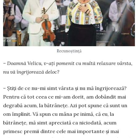
Recunoștință
– Doamnă Velicu, v-aţi pomenit cu multă relaxare vârsta,
nu vă îngrijorează deloc?
– Ştiţi de ce nu-mi simt vârsta şi nu mă îngrijo­rează?
Pentru că tot ceea ce mi-am dorit, am do­bân­dit mai
degrabă acum, la bătrâneţe. Azi pot spune că sunt un
om împlinit. Vă spun cu mâna pe inimă, că eu, la
bătrâneţe, mă simt apreciată ca niciodată, acum
primesc premii dintre cele mai importante şi mai