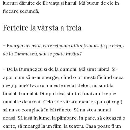
lucruri dăruite de El: viaţa şi harul. Mă bucur de ele în
fiecare secundă.
Fericire la vârsta a treia
– Energia aceasta, care vă pune atâta fru­musețe pe chip, e
de la Dumnezeu, sau se poate învăța?
– De la Dumnezeu şi de la oameni. Mă simt iubită. Și-
apoi, cum să n-ai energie, când o pri­meşti făcând ceea
ce-ţi place? Izvorul nu este secat deloc, nu sunt la
finalul drumului. Dimpotrivă, simt că mai am trepte
muuulte de urcat. Celor de vârsta mea le spun (îi rog!),
să nu se com­placă în bătrâneţe. Să nu stea numai
acasă. Să iasă în lume, la plimbare, în parc, să citească o
carte, să meargă la un film, la teatru. Casa poate fi un