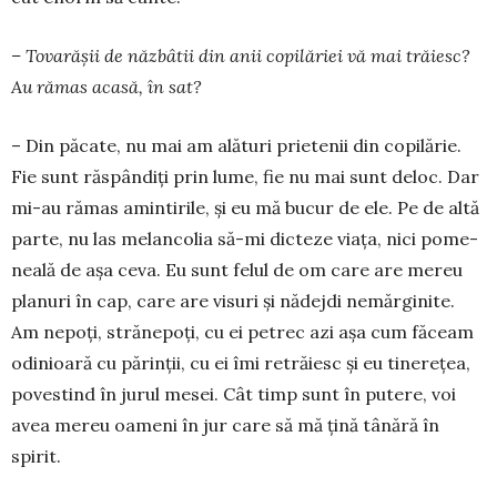
– Tovarășii de năzbâtii din anii copilăriei vă mai trăiesc?
Au rămas acasă, în sat?
– Din păcate, nu mai am ală­turi prietenii din copilărie.
Fie sunt răspândiţi prin lume, fie nu mai sunt deloc. Dar
mi-au rămas amintirile, şi eu mă bucur de ele. Pe de altă
parte, nu las me­lancolia să-mi dicteze viaţa, nici po­me­
neală de aşa ceva. Eu sunt fe­lul de om care are mereu
planuri în cap, care are visuri şi nă­dejdi nemărginite.
Am nepoţi, strănepoţi, cu ei petrec azi aşa cum făceam
odinioară cu pă­rinţii, cu ei îmi re­tră­iesc şi eu tinereţea,
povestind în jurul me­sei. Cât timp sunt în putere, voi
avea mereu oameni în jur care să mă ţină tânără în
spirit.