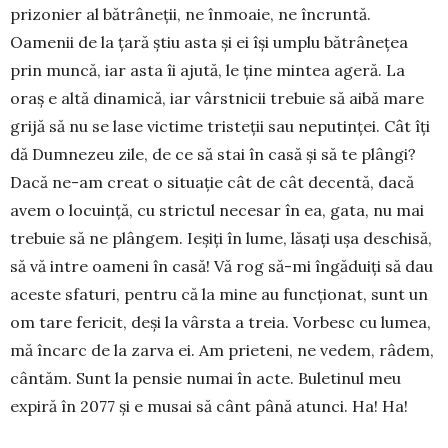
prizo­nier al bă­trâneţii, ne înmoaie, ne încruntă.
Oamenii de la ţară știu asta şi ei îşi umplu bătrâneţea
prin muncă, iar asta îi ajută, le ţine mintea ageră. La
oraş e altă dinamică, iar vârstnicii trebuie să aibă mare
grijă să nu se lase victime tristeţii sau neputinţei. Cât îţi
dă Dumnezeu zile, de ce să stai în casă şi să te plângi?
Dacă ne-am creat o situaţie cât de cât decentă, dacă
avem o locuinţă, cu strictul necesar în ea, gata, nu mai
trebuie să ne plângem. Ieşiţi în lume, lăsaţi uşa deschisă,
să vă intre oameni în casă! Vă rog să-mi îngăduiţi să dau
aceste sfaturi, pentru că la mine au funcţionat, sunt un
om tare fe­ricit, deşi la vârsta a treia. Vorbesc cu lu­mea,
mă încarc de la zarva ei. Am prie­teni, ne vedem, râdem,
cân­tăm. Sunt la pen­sie nu­mai în acte. Buletinul meu
expiră în 2077 şi e musai să cânt până atunci. Ha! Ha!