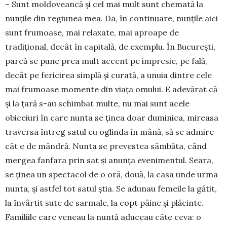
– Sunt moldoveancă şi cel mai mult sunt che­mată la
nunţile din regiunea mea. Da, în con­ti­nuare, nunţile aici
sunt frumoase, mai relaxate, mai aproa­pe de
tradiţional, decât în capitală, de exemplu. În Bucu­reşti,
parcă se pune prea mult accent pe impresie, pe fală,
decât pe fericirea simplă și curată, a unuia dintre cele
mai frumoase momente din viaţa omului. E adevărat că
şi la ţară s-au schimbat multe, nu mai sunt acele
obiceiuri în care nunta se ţinea doar duminica, mireasa
tra­versa întreg satul cu oglinda în mână, să se admire
cât e de mândră. Nunta se prevestea sâmbăta, când
mergea fanfara prin sat şi anunţa evenimentul. Seara,
se ţinea un spec­tacol de o oră, două, la casa unde urma
nunta, şi astfel tot satul ştia. Se adunau femeile la gătit,
la învârtit sute de sarmale, la copt pâine şi plăcinte.
Familiile care veneau la nuntă aduceau câte ceva: o