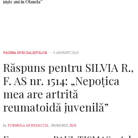
niște ani în Olanda”
PAGINA SPECIALIȘTILOR
3 AUGUST 2022
Răspuns pentru SILVIA R.,
F. AS nr. 1514: „Nepoţica
mea are artrită
reumatoidă juvenilă”
by
FORMULA AS REDACȚIA
, NUMĂRUL
1528