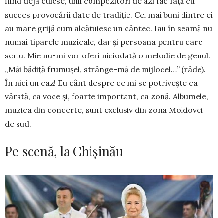
fiind deja cu­lese, unii com­pozitori de azi fac faţă cu
succes provocării date de tra­diţie. Cei mai buni din­tre ei
au mare grijă cum alcătuiesc un cân­tec. Iau în seamă nu
numai tiparele muzicale, dar şi persoana pentru care
scriu. Mie nu-mi vor oferi niciodată o melodie de genul:
„Măi bădiţă frumuşel, strânge-mă de mijlocel…” (râde).
În nici un caz! Eu cânt despre ce mi se potriveşte ca
vârstă, ca voce şi, foarte important, ca zonă. Albumele,
muzica din concerte, sunt exclusiv din zona Moldovei
de sud.
Pe scenă, la Chișinău