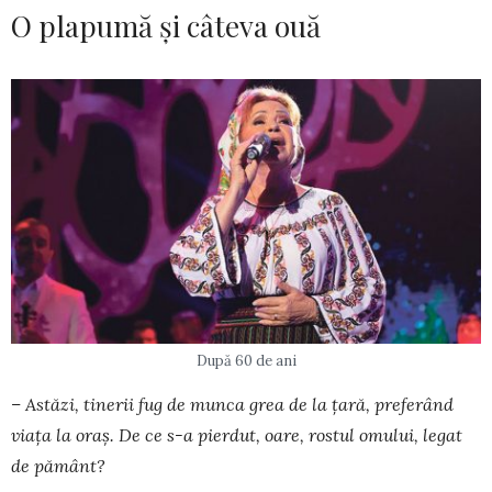
O plapumă și câteva ouă
După 60 de ani
– Astăzi, tinerii fug de munca grea de la țară, preferând
viața la oraș. De ce s-a pier­dut, oare, rostul omului, legat
de pă­mânt?