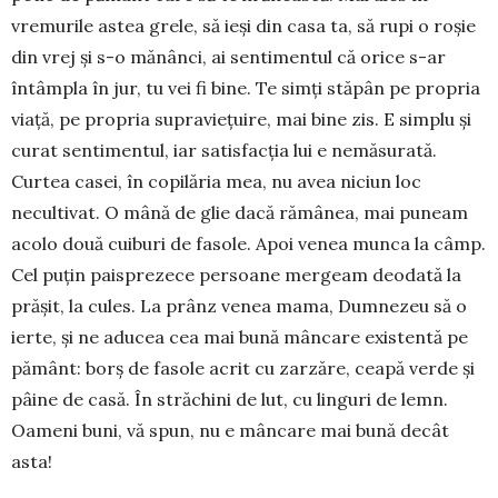
vremurile astea grele, să ieşi din casa ta, să rupi o roşie
din vrej şi s-o mănânci, ai sentimentul că orice s-ar
întâmpla în jur, tu vei fi bine. Te simţi stăpân pe propria
viaţă, pe propria supra­vieţuire, mai bine zis. E simplu şi
curat sentimentul, iar sa­tisfacţia lui e nemăsurată.
Curtea casei, în copilăria mea, nu avea ni­ciun loc
necultivat. O mână de glie dacă rămânea, mai puneam
acolo două cuiburi de fa­sole. Apoi venea munca la câmp.
Cel pu­ţin paisprezece persoane mergeam deo­da­tă la
prăşit, la cules. La prânz venea ma­ma, Dumnezeu să o
ier­te, şi ne aducea cea mai bună mâncare existentă pe
pământ: borş de fasole acrit cu zarzăre, ceapă verde şi
pâine de casă. În străchini de lut, cu lin­guri de lemn.
Oameni buni, vă spun, nu e mâncare mai bună decât
asta!