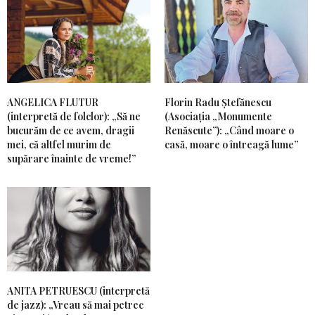
ANGELICA FLUTUR
Florin Radu Ștefănescu
(interpretă de folclor): „Să ne
(Asociația „Monumente
bucurăm de ce avem, dragii
Renăscute”): „Când moare o
mei, că altfel murim de
casă, moare o întreagă lume”
supărare înainte de vreme!”
ANITA PETRUESCU (interpretă
de jazz): „Vreau să mai petrec