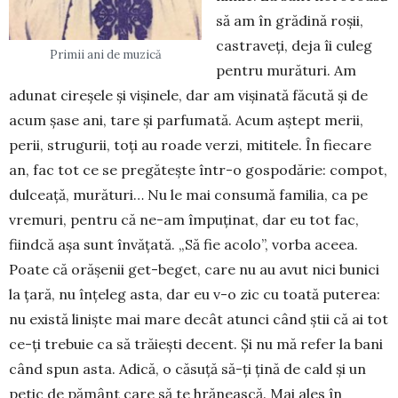
să am în grădină roşii,
castraveţi, deja îi culeg
Primii ani de muzică
pentru murături. Am
adunat cireşele şi vişi­nele, dar am vişinată făcută şi de
acum şase ani, tare şi parfumată. Acum aştept merii,
perii, strugurii, toţi au roade verzi, mititele. În fiecare
an, fac tot ce se pregăteşte într-o gospodărie: com­pot,
dulceaţă, mu­ră­turi… Nu le mai consumă fa­milia, ca pe
vremuri, pentru că ne-am împuţinat, dar eu tot fac,
fiindcă aşa sunt învăţată. „Să fie acolo”, vorba aceea.
Poate că orăşenii get-beget, care nu au avut nici bunici
la ţară, nu înţeleg asta, dar eu v-o zic cu toată puterea:
nu există linişte mai mare decât atunci când ştii că ai tot
ce-ţi trebuie ca să trăieşti decent. Și nu mă refer la bani
când spun asta. Adică, o căsuţă să-ţi ţină de cald şi un
petic de pământ care să te hrănească. Mai ales în