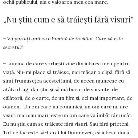
ochii publi­cului, aia e valoarea mea cea mare.
„Nu știu cum e să trăiești fără visuri”
– Vă purtaţi anii cu o lumină de invidiat. Care vă este
secretul?
– Lumina de care vorbeşti vine din iu­birea mea pentru
viaţă. Nu-mi place să trăiesc, nici măcar o cli­pă, fără să
simt fru­mu­seţea acestei lumi, de aceea muncesc cu
atâta drag, dar ştiu şi să mă bucur de va­canţe, de
călătorii, de o carte, de un film şi, cel mai important, de
oameni. Un om care nu comu­nică, un om care nu are
visuri mici sau mari, este un om care va îmbătrâni urât.
Eu nu ştiu cum se tră­­ieşte fără visuri. Sau fără prieteni.
Tot ce fac este să-I arăt lui Dumnezeu, că iubesc două