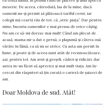
cu toată inima, în primul rând de plăcere şi abia apoi ca
meserie. De aceea, câteodată, las de la mine, dacă
oamenii nu-şi permit să plătească tariful cerut, iar
colegii mă ceartă rău de tot, că „stric piaţa”. Dar pentru
mine, bucuria oamenilor e mai presus de orice câştig.
Nu am ce să-mi doresc mai mult! Când am plecat de
acasă, mama mi-a dat o pernă, o plapumă şi câteva ouă
vârâte în făină, ca să nu se strice. Cu asta am pornit în
lu­me, şi poate şi de aceea sunt atât de recunos­că­toare,
azi, pentru tot. Am avut şi greşeli, căderi şi ridicări, dar
astea m-au făcut să apreciez şi mai mult viaţa. Am în­
cercat din răsputeri să ţin curată o carieră de şaizeci de
ani.
Doar Moldova de sud. Atât!