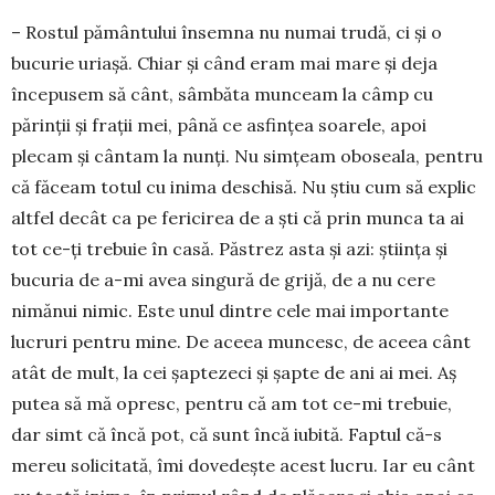
– Rostul pământului însemna nu numai trudă, ci și o
bucurie uriașă. Chiar şi când eram mai mare şi deja
începusem să cânt, sâmbăta munceam la câmp cu
părinții și frații mei, până ce asfințea soa­rele, apoi
plecam şi cântam la nunţi. Nu simţeam oboseala, pentru
că făceam totul cu inima des­chisă. Nu ştiu cum să explic
altfel de­cât ca pe fe­ricirea de a şti că prin munca ta ai
tot ce-ţi trebuie în casă. Păstrez asta şi azi: ştiinţa şi
bucuria de a-mi avea singură de grijă, de a nu cere
nimănui nimic. Este unul dintre cele mai importante
lucruri pentru mine. De aceea muncesc, de aceea cânt
atât de mult, la cei şaptezeci şi şapte de ani ai mei. Aş
putea să mă opresc, pentru că am tot ce-mi trebuie,
dar simt că încă pot, că sunt încă iubită. Faptul că-s
mereu solicitată, îmi dovedeşte acest lucru. Iar eu cânt