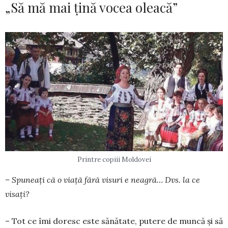
„Să mă mai țină vocea oleacă”
Printre copiii Moldovei
– Spuneaţi că o viaţă fără visuri e nea­gră… Dvs. la ce
visați?
– Tot ce îmi doresc este sănătate, putere de mun­că şi să