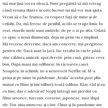
mă mai ţină vocea oleacă. Sunt pregătită să mă retrag
când vreuna dintre aceste lucruri nu mă vor mai ajuta.
Vreau să o fac frumos, cu respect faţă de mi­ne şi de
ceilalţi. Da, mă feresc de penibil, aco­­lo se trage linia. În
rest, visurile mele sunt miti­tele, de pe o zi pe alta. Odată
ce apuc o nouă dimi­neaţă, deja un prim vis e împlinit.
Mă trezesc de­vreme, dacă am con­certe, mă pregătesc
pentru ele. Dacă sunt la ţară, fac treabă în curte până
vine căldura amiezii, apoi deretic prin casă, gătesc ceva
bun. După masă mă odihnesc în răcoarea casei.
Noaptea, în schimb, m-a nenorocit Netflix-ul. M-a
prins şi pe mine în pan­de­mie „boala” acestui post plin
numai cu fil­me şi îmi tulbură toată odihna. Râzi, râd şi eu
cu tine, dar e adevărat! Nopţi întregi am pier­dut cu
filme istorice, turceşti, core­ene, ja­po­neze, mor după
ele. Dar ziua muncesc şi cânt. Chiar şi în pandemie am