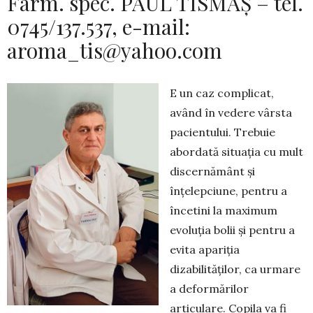
Farm. spec. PAUL TISMAȘ – tel.
0745/137.537, e-mail:
aroma_tis@yahoo.com
E un caz complicat,
având în vedere vârsta
pacientului. Trebuie
abordată situaţia cu mult
discernământ şi
înţelepciune, pentru a
încetini la maximum
evoluţia bolii şi pentru a
evita apariţia
dizabilităţilor, ca ur­mare
a deformărilor
articulare. Copi­la va fi