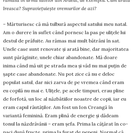
rămasă în urma sa­telor din Ardeal, de exem­plu. Cum arată
Ireasca? Supraviețuiește vremu­ri­lor de azi?
– Mărturisesc că mă tulbură aspectul satului meu natal.
Am o durere în suflet când pornesc la pas pe uliţele lui
destul de prăfuite. Au rămas mai mult bătrâni în sat.
Unele case sunt renovate şi ara­tă bine, dar majoritatea
sunt părăginite, unele chiar abandonate. Mă doare
inima când mă uit pe strada mea şi văd nu mai puţin de
şapte case abandonate. Nu pot zice că nu e deloc
populat satul, dar nici zarva de pe vre­mea când eram
eu copilă nu mai e. Uli­ţele, pe acele timpuri, erau pline
de for­fotă, un loc al năzbâtiilor noastre de co­pii, iar eu
eram capul răutăţilor. Am fost un Ion Creangă în
variantă feminină. Eram plină de energie şi dădeam
tonul la năz­drăvănii – eram şefa. Prima la căţărat în co­
paci după fructe, prima la furat de pe­peni. Normal că