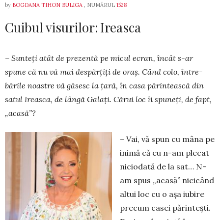
by
BOGDANA TIHON BULIGA
, NUMĂRUL
1528
Cuibul visurilor: Ireasca
– Sunteți atât de prezentă pe micul ecran, încât s-ar
spune că nu vă mai des­păr­țiți de oraș. Când colo, între­
bările noastre vă găsesc la țară, în casa părintească din
satul Ireasca, de lângă Galați. Cărui loc îi spu­neți, de fapt,
„acasă”?
– Vai, vă spun cu mâna pe
inimă că eu n-am plecat
niciodată de la sat… N-
am spus „acasă” nicicând
al­tui loc cu o aşa iubire
precum ca­sei părinteşti.