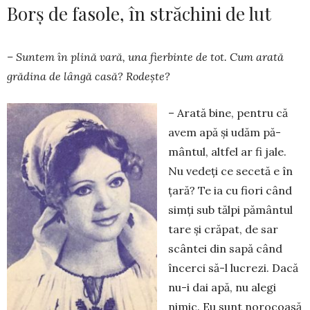
Borș de fasole, în străchini de lut
– Suntem în plină vară, una fierbinte de tot. Cum arată
grădina de lângă casă? Rodește?
– Arată bine, pentru că
avem apă şi udăm pă­
mântul, altfel ar fi jale.
Nu vedeţi ce secetă e în
ţară? Te ia cu fiori când
simţi sub tălpi pământul
tare şi crăpat, de sar
scântei din sapă când
încerci să-l lucrezi. Dacă
nu-i dai apă, nu alegi
nimic. Eu sunt norocoasă