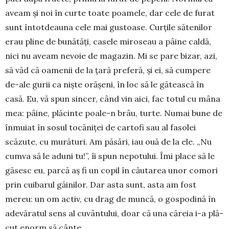
aveam şi noi în curte toate poamele, dar cele de furat
sunt întotdeauna cele mai gustoase. Curţile sătenilor
erau pline de bunătăţi, casele miroseau a pâine caldă,
nici nu aveam nevoie de magazin. Mi se pare bizar, azi,
să văd că oamenii de la ţară preferă, şi ei, să cumpere
de-ale gurii ca nişte orăşeni, în loc să le gătească în
casă. Eu, vă spun sin­cer, când vin aici, fac totul cu mâna
mea: pâine, plăcinte poale-n brâu, turte. Numai bune de
înmuiat în sosul tocăniţei de car­tofi sau al fasolei
scăzute, cu murături. Am păsări, iau ouă de la ele. „Nu
cumva să le aduni tu!”, îi spun nepotului. Îmi place să le
găsesc eu, parcă aş fi un copil în căutarea unor comori
prin cuibarul găinilor. Dar asta sunt, asta am fost
mereu: un om activ, cu drag de muncă, o gos­podină în
adevăratul sens al cu­vân­tului, doar că una căreia i-a plă­
cut enorm să cânte.