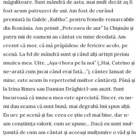
măgulitoare. Sunt mândră de asta, mai mult decât aş fi
fost acum patruzeci de ani. Am fost de curând
premiată în Galele „Kultho”, pentru femeile remar­ca­bile
din Româ­nia. Am primit „Pot­coava de aur” la Chişinău şi
patru mii de oameni au cântat cu mine deo­dată. Am
crezut că mor, că mă prăpădesc de fericire acolo, pe
sce­nă. La fel de mândră sunt şi când alţi artişti preiau
muzica mea. Uite, „Aşa-i hora pe la noi” („Hai, Ca­trino şi
ne-arată cum jucai când erai fată…”), cântec lan­sat de
mi­ne, este acum în repertoriul mul­tor cântăreţi. Până şi
la Irina Ri­mes sau Damian Drăghici l-am auzit. Sunt
bucu­roasă că munca mea este apre­­ciată. Sincer, eu nu-
mi dau sea­ma că sunt bună, mai degrabă îmi spun alţii.
Eu urc pe scenă şi fac ceea ce ştiu cel mai bine, dar n-
am con­ştiin­­ţa valorii, cum se spune… Dacă eu sunt mul­
ţumită de cum am cântat şi aceeaşi mul­ţu­mire o văd şi în