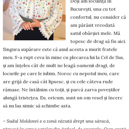
Deşi am locuinţă în
Bucureşti, una cu tot
con­fortul, nu consider că
am părăsit vreo­dată
satul obârșiei mele. Mă
topesc de drag să fiu aici.
Singura supărare este că anul acesta a murit fratele
meu. S-a rupt ceva în mine cu ple­carea lui la Cel de Sus,
şi am înţeles cât de mult ne leagă oa­menii dragi, de
locurile pe care le iu­bim. Noroc cu nepotul meu, care
are gri­jă de casă cât lipsesc, şi cu cele câte­va rude
rămase. Ne întâlnim cu toţii, şi par­că zarva poveştilor
alun­gă tristeţea. Eu, oricum, sunt un om vesel și încerc
să nu las nimic să schimbe asta.
– Sudul Moldovei e o zonă văzută drept una să­racă,