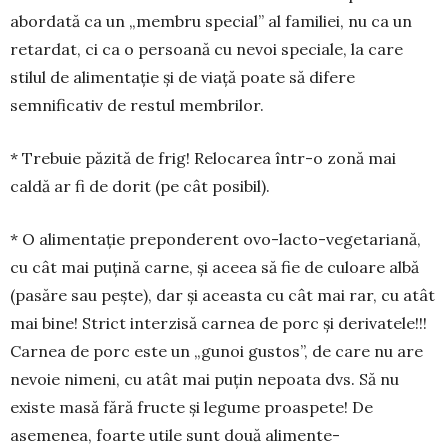
abordată ca un „membru spe­cial” al familiei, nu ca un
retardat, ci ca o persoană cu nevoi speciale, la care
stilul de alimentaţie şi de viaţă poate să difere
semnificativ de restul membrilor.
* Trebuie păzită de frig! Relocarea într-o zonă mai
caldă ar fi de dorit (pe cât posibil).
* O alimentaţie pre­pon­derent ovo-lacto-vege­tariană,
cu cât mai puţină carne, şi aceea să fie de culoare albă
(pasăre sau peşte), dar şi aceasta cu cât mai rar, cu atât
mai bine! Strict interzisă carnea de porc şi derivatele!!!
Carnea de porc este un „gunoi gus­tos”, de care nu are
nevoie nimeni, cu atât mai puţin nepoata dvs. Să nu
existe masă fără fructe şi legume proaspete! De
asemenea, foarte utile sunt două ali­mente-