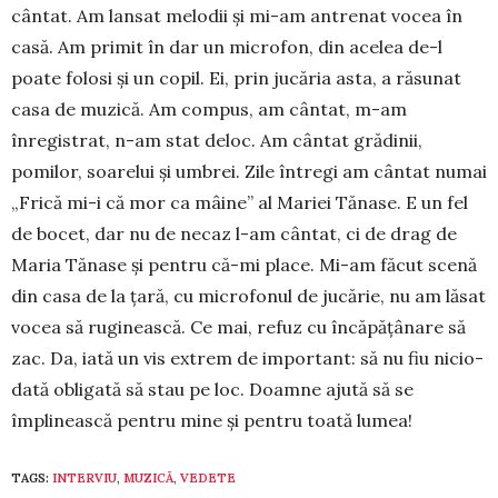
cântat. Am lan­sat melodii şi mi-am antrenat vocea în
casă. Am primit în dar un microfon, din ace­lea de-l
poate folosi şi un co­pil. Ei, prin ju­căria asta, a răsunat
casa de muzică. Am com­pus, am cân­tat, m-am
înregistrat, n-am stat de­loc. Am cân­tat grădinii,
pomilor, soarelui şi um­brei. Zile în­tregi am cântat numai
„Frică mi-i că mor ca mâi­ne” al Mariei Tănase. E un fel
de bocet, dar nu de necaz l-am cântat, ci de drag de
Maria Tă­nase şi pentru că-mi place. Mi-am făcut scenă
din casa de la ţară, cu microfonul de jucărie, nu am lăsat
vocea să ruginească. Ce mai, refuz cu în­căpăţânare să
zac. Da, iată un vis extrem de im­por­­tant: să nu fiu ni­cio­
dată obligată să stau pe loc. Doam­ne ajută să se
împlinească pentru mine şi pentru toată lumea!
TAGS:
INTERVIU
,
MUZICĂ
,
VEDETE