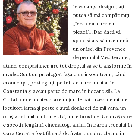
în vacanță, desigur, ați
putea să mă compătimiți:
„în­că unul care nu
pleacă”… Dar dacă vă
spun că acasă în­seamnă
un orășel din Pro­vence,
de pe malul Medite­ranei,
atunci compasiunea are tot dreptul să se transforme în
invidie. Sunt un privilegiat (așa cum îi socoteam, când
eram copil, privilegiați, pe toți cei care locuiau în
Constanța și aveau parte de mare în fie­care zi!), La
Ciotat, unde lo­cuiesc, are în jur de patruzeci de mii de
locuitori iarna și peste o sută douăzeci de mii vara, un
oraș gonflabil, ca toate stațiunile turistice. Un oraș care
e socotit leagănul cinematografului. Intrarea trenului în
Gara Ciotat a fost filmată de frații Lumière, „la noi în