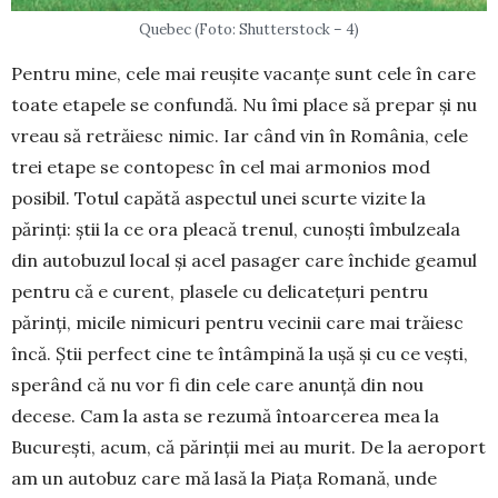
Quebec (Foto: Shutterstock – 4)
Pentru mine, cele mai reușite vacanțe sunt cele în care
toate etapele se confundă. Nu îmi place să prepar și nu
vreau să retrăiesc nimic. Iar când vin în România, cele
trei etape se contopesc în cel mai armonios mod
posibil. Totul capătă aspectul unei scurte vizite la
părinți: știi la ce ora pleacă trenul, cunoști îmbulzeala
din autobuzul local și acel pasager care închide geamul
pentru că e curent, pla­sele cu delicatețuri pentru
părinți, micile nimicuri pentru vecinii care mai trăiesc
încă. Știi perfect cine te întâmpină la ușă și cu ce vești,
sperând că nu vor fi din cele care anunță din nou
decese. Cam la asta se rezumă întoarcerea mea la
București, acum, că părinții mei au murit. De la ae­roport
am un autobuz care mă lasă la Piața Romană, unde