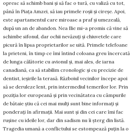
opresc să schimb bani și să fac o tură, cu valiză cu tot,
până în Piața Amzei, să iau primele roșii și ci­reșe. Apoi,
este apartamentul care mi­roase a praf și umezeală,
după un an de aban­don. Nea Ilie mi-a promis că vine să
schimbe si­fonul, dar ochii nevăzuți și chiuvetele care
picură în lipsa proprietarilor se uită. Primele telefoane
la prieteni, în timp ce îmi întind coloana greu încercată
de lunga călătorie cu avionul și, mai ales, de iarna
canadiană, ca să stabilim cronologic și cu precizie de
dentist, ieșirile la terasă. Războiul vecinilor în­cepe apoi
să se deruleze lent, prin intermediul teme­rilor lor. Prin
poziția lor europeană și prin vecină­tatea cu câmpurile
de bătaie știu că cei mai mulți sunt bine informați și
ponderați în afirmații. Mai sunt și din cei care îmi fac
rușine cu ideile lor, dar din sadism nu îi șterg din listă.
Tragedia umană a conflictului se estompează puțin la o