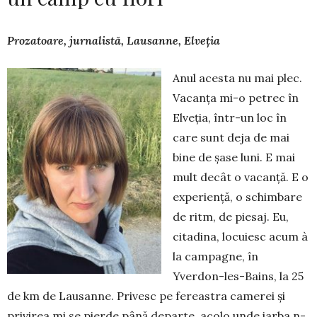
Prozatoare, jurnalistă, Lausanne, Elveția
Anul acesta nu mai plec.
Vacanța mi-o petrec în
Elveția, într-un loc în
care sunt deja de mai
bine de șase luni. E mai
mult decât o vacanță. E o
experiență, o schimbare
de ritm, de piesaj. Eu,
citadina, locuiesc acum à
la campagne, în
Yverdon-les-Bains, la 25
de km de Lausanne. Privesc pe fereastra camerei și
privirea mi se pierde până departe, acolo unde iarba n-