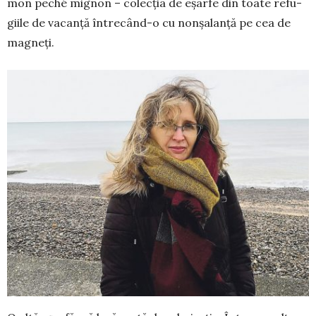
mon peché mignon – colecția de eșar­fe din toate refu­
gii­le de vacanță între­când-o cu nonșalanță pe cea de
magneți.