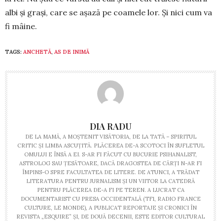
albi și grași, care se așază pe coamele lor. Și nici cum va
fi mâi­ne.
TAGS:
ANCHETĂ
,
AS DE INIMĂ
DIA RADU
DE LA MAMĂ, A MOȘTENIT VISĂTORIA, DE LA TATĂ – SPIRITUL
CRITIC ȘI LIMBA ASCUȚITĂ. PLĂCEREA DE-A SCOTOCI ÎN SUFLETUL
OMULUI E ÎNSĂ A EI. S-AR FI FĂCUT CU BUCURIE PSIHANALIST,
ASTROLOG SAU ȚESĂTOARE, DACĂ DRAGOSTEA DE CĂRȚI N-AR FI
ÎMPINS-O SPRE FACULTATEA DE LITERE. DE ATUNCI, A TRĂDAT
LITERATURA PENTRU JURNALISM ȘI UN VIITOR LA CATEDRĂ
PENTRU PLĂCEREA DE-A FI PE TEREN. A LUCRAT CA
DOCUMENTARIST CU PRESA OCCIDENTALĂ (TF1, RADIO FRANCE
CULTURE, LE MONDE), A PUBLICAT REPORTAJE ȘI CRONICI ÎN
REVISTA „ESQUIRE” ȘI, DE DOUĂ DECENII, ESTE EDITOR CULTURAL