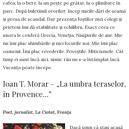
cafea, la o bere, la un pește pe grătar, la o plimbare în
parc. După buletinul ororilor, încep micile dări de seamă
și presa de scan­dal. Dar prezența foștilor mei colegi și
prie­teni îmi dă stabi­li­tate și echi­libru. E­xact ceea ce
unora le conferă Grecia, Ve­neția, Ni­si­purile de aur. Mie
nu îmi plac shim­bările și nici locu­rile noi. Mie îmi plac
oamenii. Îmi plac re­ve­derile. Po­veștile. Mi­ti­cis­me­le. Cât
timp ei sunt în­că aici, nimic rău nu s-a în­tâmplat în­că.
Va­canța poa­te în­cepe.
Ioan T. Morar – „La umbra teraselor,
în Provence…”
Poet, jurnalist, La Ciotat, Franța
Dacă spun că stau acasă