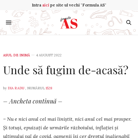
Intra
aici
pe site ul vechi "Formula AS"
ASUL DE INIMĂ
4 AUGUST 2022
Unde să fugim de-acasă?
by
DIA RADU
, NUMĂRUL
1528
– Ancheta continuă –
– Nu e nici anul cel mai liniștit, nici anul cel mai prosper.
Și to­tuși, epuizați de urmările războiului, inflației și
ultimului val de co­vid, oamenii își cer dreptul inalienabil