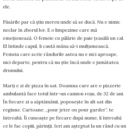
ele.
Păsările par că știu mereu unde să se ducă. Nu e nimic
neclar în zborul lor. E o limpezime care mă
emoționează. O femeie cu pălărie de paie țeasălă un cal.
El întinde capul, îi caută mâna să-i mulțu­mească.
Femeia care scrie rândurile astea nu e nici aproape,
nici departe, pentru că nu știe încă unde e jumătatea
drumului.
Marți e zi de pizza în sat. Doamna care are o pizzerie
ambulantă face totul într-un camion roșu, de 32 de ani.
În fiecare zi a săptămânii, poposește în alt sat din
regiune. Cartoane: „pour jeter ou pour garder”, te
întreabă. Îi cunoaște pe fiecare după nume, îi întreabă
ce le fac copiii, părinții. Ieri am așteptat la un rând cu un