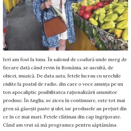
Ieri am fost la tuns. În salonul de coafură unde merg de
fiecare dată când revin în România, se ascultă, de
obicei, muzică. De data asta, fetele lucrau cu urechile
ciulite la postul de radio, din care o voce anunța pe un
ton apocaliptic posi­bi­litatea raționalizării anumitor
pro­duse. În Anglia, se zicea în con­ti­nuare, este tot mai
greu să găsești paste și ulei, iar produsele au prețuri din
ce în ce mai mari. Fetele clă­tinau din cap în­grijorate.
Când am vrut să mă pro­­gramez pentru săptămâna