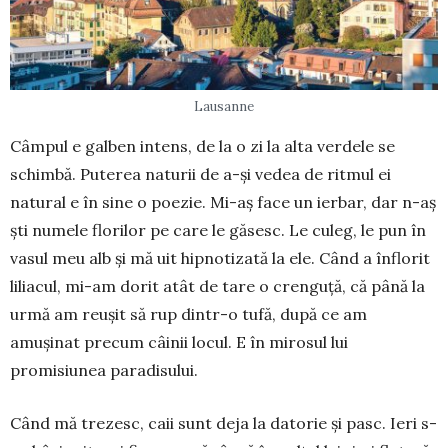
Lausanne
Câmpul e galben intens, de la o zi la alta verdele se
schimbă. Puterea naturii de a-și vedea de ritmul ei
natural e în sine o poezie. Mi-aș face un ierbar, dar n-aș
ști numele florilor pe care le găsesc. Le culeg, le pun în
vasul meu alb și mă uit hipnotizată la ele. Când a înflorit
liliacul, mi-am dorit atât de tare o crenguță, că până la
urmă am reușit să rup dintr-o tufă, după ce am
amușinat precum câinii locul. E în mirosul lui
promisiunea paradisului.
Când mă trezesc, caii sunt deja la datorie și pasc. Ieri s-