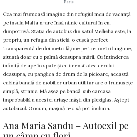
Paris
Cea mai frumoasă imagine din refugiul meu de vacanță
pe insula Malta n-are însă nimic cultural în ea,
dimpotrivă. Stația de autobuz din satul Mellieha este, la
propriu, un refugiu din sticlă, o cușcă perfect
transparentă de doi metri lățime pe trei metri lun­gime,
situată doar cu o palmă deasupra mării. Cu întinderea
infinită de ape în spate și cu imensitatea cerului
deasupra, cu panglica de drum de la pi­cioa­re, această
cabină banală de mobilier urban utilitar are o frumusețe
simplă, stranie. Mă așez pe bancă, sub carcasa
improbabilă a acestei uriașe măști din plexiglas. Aștept
autobuzul. Oricum, mașină n-o să pot închiria.
Ana Maria Sandu – Autoexil pe
un câmp cu flori