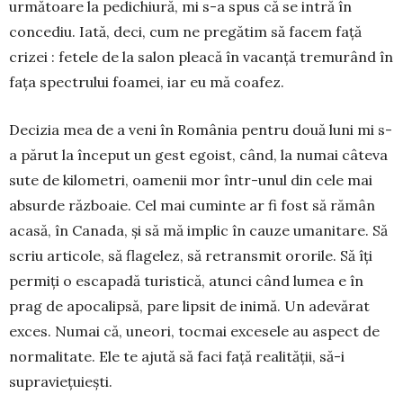
urmă­toa­re la pedichiură, mi s-a spus că se intră în
concediu. Iată, deci, cum ne pre­gă­tim să fa­cem față
crizei : fetele de la salon pleacă în va­canță tre­murând în
fața spec­trului foa­mei, iar eu mă coa­fez.
Decizia mea de a ve­ni în Ro­mânia pentru două luni mi s-
a pă­rut la în­ceput un gest ego­ist, când, la numai câ­teva
sute de kilo­metri, oamenii mor în­tr-unul din cele mai
absurde răz­boaie. Cel mai cu­min­te ar fi fost să ră­mân
acasă, în Canada, și să mă implic în cauze uma­nitare. Să
scriu articole, să flagelez, să re­trans­mit ororile. Să îți
permiți o escapadă turistică, atunci când lumea e în
prag de apocalipsă, pare lipsit de inimă. Un adevărat
exces. Numai că, une­ori, tocmai excesele au aspect de
normalitate. Ele te ajută să faci față realității, să-i
supraviețuiești.