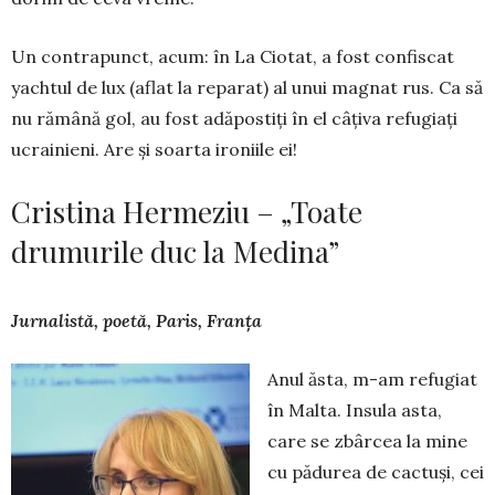
Un contrapunct, acum: în La Ciotat, a fost con­fiscat
yachtul de lux (aflat la reparat) al unui mag­nat rus. Ca să
nu rămână gol, au fost adăpostiți în el câțiva refugiați
ucrainieni. Are și soarta ironiile ei!
Cristina Hermeziu – „Toate
drumurile duc la Medina”
Jurnalistă, poetă, Paris, Franța
Anul ăsta, m-am refugiat
în Malta. Insula asta,
care se zbârcea la mine
cu pădurea de cactuși, cei