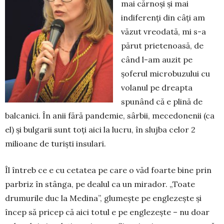
mai cărnoși și mai
indiferenți din câți am
văzut vreodată, mi s-a
părut prietenoasă, de
când l-am au­zit pe
șoferul microbuzului cu
volanul pe dreapta
spunând că e plină de
balcanici. În anii fără pan­demie, sârbii, mecedonenii (ca
el) și bulgarii sunt toți aici la lucru, în slujba celor 2
milioane de turiști insulari.
Îl întreb ce e cu cetatea pe care o văd foarte bine prin
par­briz în stânga, pe dealul ca un mirador. „Toate
drumurile duc la Medina”, glumește pe en­gle­zește și
încep să pricep că aici totul e pe englezește – nu doar