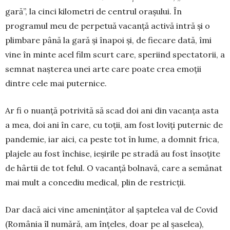
gară”, la cinci kilometri de centrul orașului. În
programul meu de perpetuă vacanță activă intră și o
plimbare până la gară și înapoi și, de fiecare dată, îmi
vine în minte acel film scurt care, speriind spectatorii, a
semnat nașterea unei arte care poate crea emoții
dintre cele mai puternice.
Ar fi o nuanță potrivită să scad doi ani din vacanța asta
a mea, doi ani în care, cu toții, am fost loviți puternic de
pandemie, iar aici, ca peste tot în lume, a domnit frica,
plajele au fost închise, ieșirile pe stradă au fost însoțite
de hârtii de tot felul. O va­canță bolnavă, care a semănat
mai mult a concediu medical, plin de restricții.
Dar dacă aici vine amenințător al șaptelea val de Covid
(România îl numără, am înțeles, doar pe al șaselea),