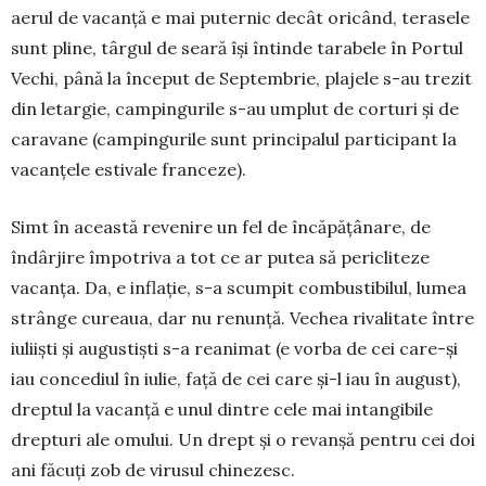
aerul de vacanță e mai puternic decât ori­când, terasele
sunt pline, târgul de seară își în­tinde tarabele în Portul
Vechi, până la început de Sep­tembrie, plajele s-au trezit
din letargie, cam­pingu­rile s-au umplut de corturi și de
caravane (cam­pingurile sunt principalul participant la
va­canțele estivale franceze).
Simt în această revenire un fel de încăpățânare, de
îndârjire împotriva a tot ce ar putea să pericliteze
vacanța. Da, e inflație, s-a scumpit combustibilul, lu­mea
strânge cureaua, dar nu renunță. Vechea ri­valitate între
iuliiști și augustiști s-a reanimat (e vorba de cei care-și
iau concediul în iulie, față de cei care și-l iau în august),
dreptul la vacanță e unul dintre cele mai intangibile
drepturi ale omului. Un drept și o revanșă pentru cei doi
ani făcuți zob de virusul chinezesc.