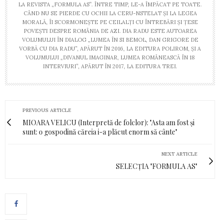
LA REVISTA „FORMULA AS”. ÎNTRE TIMP, LE-A ÎMPĂCAT PE TOATE.
CÂND NU SE PIERDE CU OCHII LA CERU-NSTELAT ȘI LA LEGEA
MORALĂ, ÎI SCORMONEȘTE PE CEILALȚI CU ÎNTREBĂRI ȘI ȚESE
POVEȘTI DESPRE ROMÂNIA DE AZI. DIA RADU ESTE AUTOAREA
VOLUMULUI ÎN DIALOG „LUMEA ÎN SI BEMOL, DAN GRIGORE DE
VORBĂ CU DIA RADU”, APĂRUT ÎN 2016, LA EDITURA POLIROM, ȘI A
VOLUMULUI „DIVANUL IMAGINAR, LUMEA ROMÂNEASCĂ ÎN 18
INTERVIURI”, APĂRUT ÎN 2017, LA EDITURA TREI.
PREVIOUS ARTICLE
MIOARA VELICU (Interpretă de folclor): "Asta am fost și
sunt: o gospodină căreia i-a plăcut enorm să cânte"
NEXT ARTICLE
SELECȚIA "FORMULA AS"