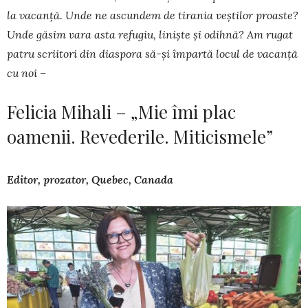
la vacanță. Unde ne as­cundem de tirania veștilor proaste?
Unde găsim vara asta refu­giu, liniște și odihnă? Am rugat
patru scriitori din diaspora să-și împartă locul de vacanță
cu noi –
Felicia Mihali – „Mie îmi plac
oamenii. Revederile. Miticismele”
Editor, prozator, Quebec, Canada