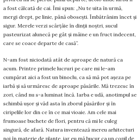
a fost călcată de cai. Îmi spun: „Nu te uita în urmă,
mergi drept, pe linie, până obosești. Îmbătrânim încet și
sigur. Merele verzi scârțâie în dinții noștri, sucul
pasteurizat alunecă pe gât și mâine e un fruct indecent,
care se coace departe de casă”.
N-am fost niciodată atât de aproape de natură ca
acum. Printre primele lucruri pe care mi le-am
cumpărat aici a fost un binoclu, ca să mă pot așeza pe
iarbă și să urmăresc de aproape păsările. Mă trezesc în
zori, când nu s-a luminat încă. Iarba e udă, anotimpul se
schimbă ușor și văd asta în zborul păsărilor și în
ciripelile lor din ce în ce mai vioaie. Am cele mai
frumoase buchete de flori, pentru că mi le culeg
singură, de afară. Natura inventează mereu arhitecturi
noi în materie de plante, iar eu mă bucur ca un copil de