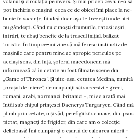
volanul și circulația pe invers. Și mai pricep ceva: n-o să
pot în­chiria o mașină, ceea ce de obicei îmi place la ne­
bunie în vacanțe, fiindcă doar așa te trezești unde nici
nu gândești. Când nu cunoști drumurile, ratezi ieșiri,
intrări, te abați benefic de la traseul inițial, balizat
turistic. În timp ce-mi vine să mă feresc instinctiv de
mașinile care pentru mine se apropie peri­culos pe
același sens, din față, șoferul mace­donean mă
informează că în cetate au fost filmate scene din
„Game of Thrones”. Și uite-așa, cetatea Medina, numită
„orașul de miere”, de ocupanții săi succesivi – greci,
romani, arabi, normanzi, britanici –, mi se arată mai
întâi sub chipul prințesei Dae­nerys Targaryen. Când mă
plimb prin cetate, o și văd, pe efigii kitschoa­se, din ipsos
pictat, mag­neți de frigider, din care am o colecție
delicioasă! Îmi cumpăr și o eșarfă de culoarea mierii –