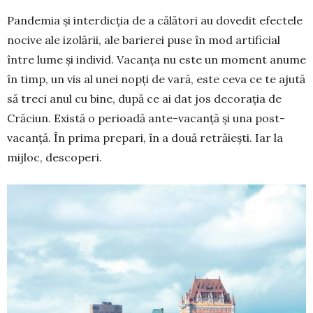
Pandemia și interdicția de a călători au dovedit efectele
nocive ale izolării, ale barierei puse în mod artificial
între lume și individ. Vacanța nu este un moment anume
în timp, un vis al unei nopți de vară, este ceva ce te ajută
să treci anul cu bine, după ce ai dat jos decorația de
Crăciun. Există o perioadă ante-vacanță și una post-
vacanță. În prima prepari, în a două retrăiești. Iar la
mijloc, descoperi.