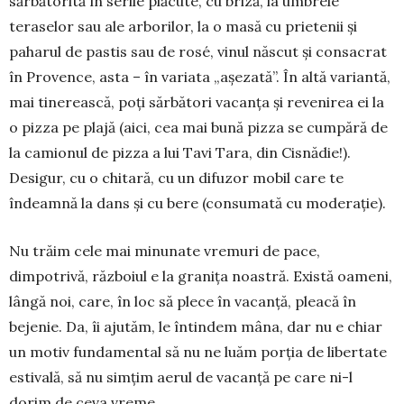
sărbătorită în serile plăcute, cu briză, la umbrele
teraselor sau ale arborilor, la o masă cu prietenii și
paharul de pastis sau de rosé, vinul născut și consacrat
în Provence, asta – în variata „așezată”. În altă variantă,
mai tinerească, poți săr­bători vacanța și revenirea ei la
o pizza pe plajă (aici, cea mai bună pizza se cumpără de
la camionul de pizza a lui Tavi Tara, din Cisnădie!).
Desigur, cu o chitară, cu un difuzor mobil care te
îndeamnă la dans și cu bere (consumată cu moderație).
Nu trăim cele mai minunate vremuri de pace,
dimpotrivă, războiul e la granița noastră. Există oameni,
lângă noi, care, în loc să plece în vacanță, pleacă în
bejenie. Da, îi ajutăm, le întindem mâna, dar nu e chiar
un motiv fundamental să nu ne luăm porția de libertate
estivală, să nu simțim aerul de vacanță pe care ni-l
dorim de ceva vreme.