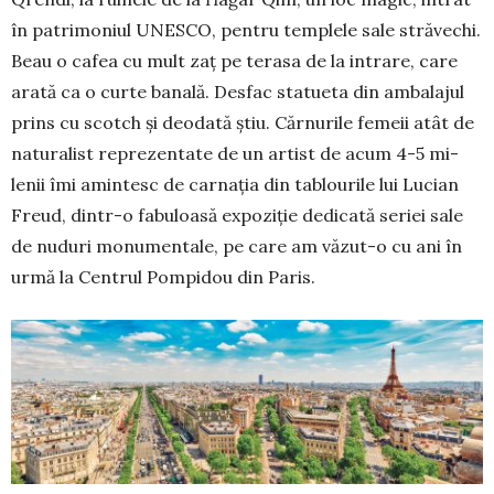
în pa­trimoniul UNESCO, pen­tru templele sale stră­vechi.
Beau o cafea cu mult zaț pe terasa de la in­trare, care
arată ca o curte banală. Desfac sta­tueta din ambalajul
prins cu scotch și deodată știu. Cărnurile femeii atât de
naturalist reprezentate de un artist de acum 4-5 mi­
lenii îmi amintesc de car­nația din tablourile lui Lucian
Freud, dintr-o fabu­loasă expoziție dedi­ca­tă seriei sale
de nuduri monumentale, pe care am văzut-o cu ani în
urmă la Centrul Pompidou din Paris.