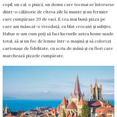
copil, un cal, o pisică, un domn care tocmai se întorsese
dintr-o călătorie de cîteva zile la munte și un fer­mier
care cumpărase 20 de vaci. E cea mai bună pizza pe
care am mâncat-o vreo­dată, cu blat crocant și subțire.
Habar n-am cum poți să faci lucrurile astea home made
total, să ai un foc de lemne într-o mașină și să colorezi
cartonașe de fidelitate, cu scris de mână și cu flori care
mar­chează pizzele cumpărate.