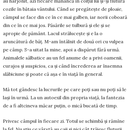
au hârjonit, azi fiecare mănâncă în colțul lui și-și flutură
cozile în bătaia vântului. Când se pregătește de ploaie,
câmpul se face din ce în ce mai gal­ben, iar norii coboară
din ce în ce mai jos. Pă­sările se tulbură și ele și se
apropie de pământ. La­cul strălucește și e la o
aruncătură de băț. M-am întâlnit de două ori cu vulpea
pe câmp. S-a uitat la mine, apoi a dispărut fără urmă.
Animalele sălbatice au un fel anume de a privi oamenii,
curajos și suspicios, ca și când încrederea ar însemna
slăbi­ciune și poate că așa e în viață în general.
Mă tot gândesc la lucrurile pe care poți sau nu poți să le
lași în ur­mă. La un autoexil din propria viață, la fan­tezia
de a fi alt­ci­neva măcar puțin, o mică bucată de timp.
Privesc câmpul în fiecare zi. Totul se schimbă și rămîne
la fel. Nu știu ce vârstă au caii și nici cât tră­iesc fluturii