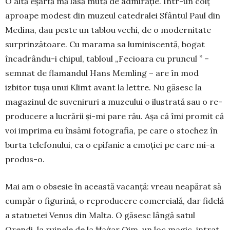
O altă eșarfă mă lasă mută de admirație. Într-un colț
aproape modest din muzeul catedralei Sfântul Paul din
Medina, dau peste un tablou vechi, de o modernitate
surprinzătoare. Cu marama sa lu­miniscentă, bogat
încadrându-i chipul, tabloul „Fecioara cu pruncul ” –
semnat de flamandul Hans Memling – are în mod
izbitor tușa unui Klimt avant la lettre. Nu găsesc la
magazinul de su­veniruri a muzeului o ilustrată sau o re­
pro­ducere a lucrării și-mi pare rău. Așa că îmi promit că
voi imprima eu însămi fotografia, pe care o stochez în
burta tele­fonului, ca o epifa­nie a emoției pe care mi-a
produs-o.
Mai am o obsesie în această vacanță: vreau neapărat să
cumpăr o figurină, o reproducere comercială, dar fidelă
a statuetei Ve­nus din Malta. O găsesc lângă satul
Qrendi, la ruinele de la Ħaġar Qim, un loc magic, intrat