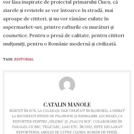
vor lăsa ins­pirate de proiectul primarului Ciucu, că
ziarele și revistele se vor întoarce în stradă, mai
aproape de cititori, și nu vor rămâne exilate în
supermarket-uri, printre rafturile cu murături și
cosmetice. Pentru o presă de calitate, pentru cititori
mulțumiți, pentru o Românie modernă și civilizată.
TAGS:
EDITORIAL
CATALIN MANOLE
NĂSCUT ÎN 1978, LA CĂLĂRAȘI, DAR CRESCUT ÎN SLOBOZIA, A URMAT
LA BUCURELTI STUDII DE FILOSOFIE ȘI JURNALISM. LUCREAZĂ CA
REPORTER PENTRU „DILEMA” ȘI „PLAI CU BOI”, COLABORÂND ÎN
PARALEL CU BBC, TELE7ABC, LA&I ETC. ÎN 2002, ESTE DECLARAT
REPORTERUL ANULUI DE CĂTRE CLUBUL ROMÂN DE PRESĂ.