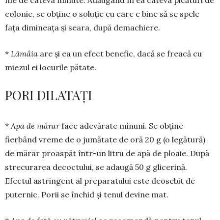
me de câteva mi­nu­te. Adă­u­gând în ea câteva picături de
colonie, se obține o so­lu­ție cu care e bine să se spe­le
fața dimineața și sea­ra, după demachiere.
*
Lămâia
are și ea un efect benefic, dacă se frea­că cu
miezul ei locurile pătate.
PORI DILATAȚI
* Apa de mărar
face adevărate mi­nuni. Se obține
fierbând vreme de o jumă­tate de oră 20 g (o legă­tură)
de mărar proaspăt într-un litru de apă de ploaie. După
stre­curarea decoctului, se adaugă 50 g gli­cerină.
Efectul as­trin­gent al prepara­tului este deo­sebit de
puternic. Porii se în­chid și tenul de­vine mat.