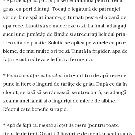
* Apa de față cu pătrunjel
se reco­mandă pentru tenul
gras, cu pori dilatați. Tocați o legătură de pătrunjel
verde, bine spă­lat înainte, și turnați peste el o cană de
apă rece. Lăsați să se mace­reze o zi. La final, adăugați
su­cul u­nei jumă­tăți de lă­mâie și stre­curați lichi­dul prin­
tr-o sită de plas­­tic. So­luția se aplică pe zonele cu pro­
ble­me, de mai mul­te ori pe zi. Ți­nu­tă la frigider, apa de
fa­ță rezistă câte­va zile fără a fer­menta.
* Pentru curățarea tenului
: într-un litru de apă rece se
pune la fiert o lin­gură de tărâțe de grâu. După ce dă în
clocot, se lasă să se răcească, se stre­coa­­ră, se adaugă
zeama unei lămâi și o linguriță de miere de al­bine.
Efectul este be­nefic și rapid.
* Apă de față cu mentă și oțet de mere
(pentru toate
tipurile de ten). Opăriți 3 lingurițe de mentă uscată sau 5