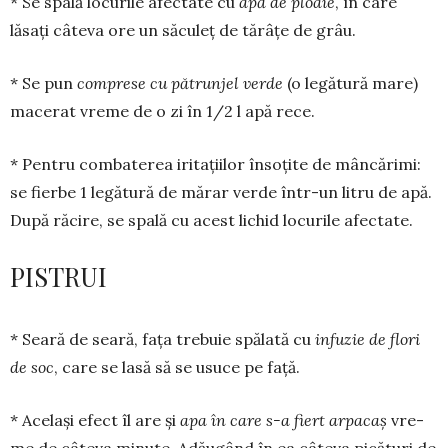
* Se spală locurile afectate cu
apă de ploaie
, în care
lăsați câteva ore un săculeț de tărâțe de grâu.
* Se pun
com­prese cu pătrunjel verde
(o legătură ma­re)
macerat vre­me de o zi în 1/2 l apă rece.
* Pentru com­ba­­te­rea irita­țiilor în­so­țite de mâncă­rimi:
se fier­be 1 legătură de mă­rar ver­de într-un litru de apă.
După ră­cire, se spa­lă cu acest lichid lo­curile afectate.
PISTRUI
* Seară de seară, fața tre­buie spălată cu
infuzie de flori
de soc
, care se lasă să se usuce pe față.
* Același efect îl are și
apa în care s-a fiert arpacaș
vre­