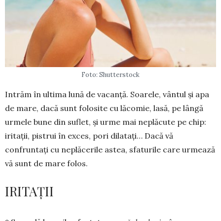
Foto: Shutterstock
Intrăm în ultima lună de va­can­ță. Soa­rele, vântul și apa
de mare, dacă sunt folosite cu lăcomie, lasă, pe lângă
urmele bune din suflet, și urme mai ne­plă­cute pe chip:
iritații, pistrui în exces, pori dilatați… Dacă vă
confruntați cu neplăcerile astea, sfaturile care ur­mează
vă sunt de mare folos.
IRITAȚII