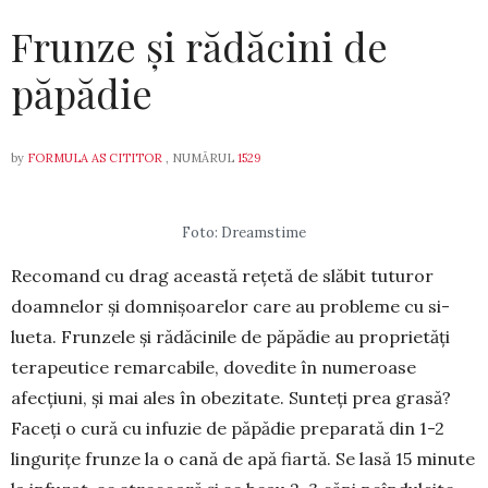
Frunze și rădăcini de
păpădie
by
FORMULA AS CITITOR
, NUMĂRUL
1529
Foto: Dreamstime
Recomand cu drag această re­țetă de slăbit tuturor
doam­nelor și domnișoarelor care au pro­bleme cu si­
lueta. Frunzele și rădă­cinile de păpădie au proprietăți
terapeutice remar­ca­bile, dovedite în nu­meroase
afecțiuni, și mai ales în obezitate. Sunteți prea grasă?
Faceți o cură cu infu­zie de păpădie pre­pa­rată din 1-2
lingurițe frunze la o cană de apă fiartă. Se lasă 15 minute