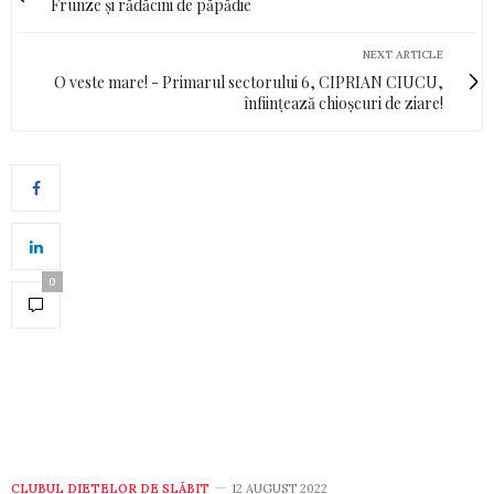
Frunze și rădăcini de păpădie
NEXT ARTICLE
O veste mare! - Primarul sectorului 6, CIPRIAN CIUCU,
înființează chioșcuri de ziare!
0
CLUBUL DIETELOR DE SLĂBIT
12 AUGUST 2022