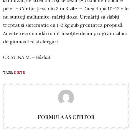
la infu­zat, se strecoară și se beau 2-3 căni ne­îndulcite
pe zi. – Cântăriți-vă din 3 în 3 zile. – Da­că după 10-12 zile
nu sunteți mulțumite, măriți doza. Ur­măriți să slă­biți
treptat și sistematic cu 1-2 kg sub greutatea pro­pusă.
Aceste recomandări sunt însoțite de un pro­gram zilnic
de gim­nastică și alergări.
CRISTINA M. – Bârlad
TAGS:
DIETE
FORMULA AS CITITOR