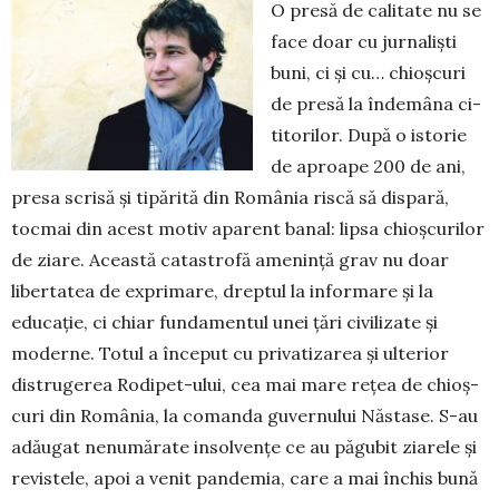
O presă de calitate nu se
face doar cu jurnaliști
buni, ci și cu… chioșcuri
de presă la îndemâna ci­
titorilor. După o istorie
de aproape 200 de ani,
presa scrisă și tipărită din Ro­mânia riscă să dispară,
tocmai din acest motiv aparent banal: lipsa chioș­curilor
de ziare. Această catastrofă ame­nință grav nu doar
libertatea de ex­primare, dreptul la informare și la
educație, ci chiar fundamentul unei țări civilizate și
moderne. Totul a început cu privatizarea și ulterior
distrugerea Rodipet-ului, cea mai mare rețea de chioș­
curi din România, la comanda guvernului Năs­tase. S-au
adăugat nenumărate insolvențe ce au păgubit ziarele și
revistele, apoi a venit pandemia, care a mai închis bună