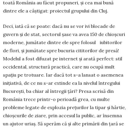
toată Româ­nia au făcut propuneri, și cea mai bună
dintre ele a câștigat: pro­iectul grupului din Cluj.
Deci, iată că se poate: dacă nu se vor ivi blocade de
guvern și de stat, sectorul șase va avea 150 de chioșcuri
moderne, jumătate dintre ele spre folosul iubitorilor
de flori, și jumătate spre bucuria citito­rilor de presă!
Modelul a fost difuzat pe internet și arată perfect: stil
occidental, structură practică, care nu ocupă mult
spațiu pe trotuare. Iar dacă tot s-a lansat o asemenea
inițiativă, de ce nu s-ar extinde ea la nivelul întregului
București, ba chiar al întregii țări? Presa scrisă din
România trece printr-o pe­rioadǎ grea, cu multe
probleme legate de explozia prețurilor la tipar și hârtie,
chioșcurile de ziare, prin accesul la public, ar însemna
un ajutor uriaș. Să spe­răm că și alte primării din țară se