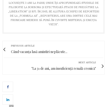
LOCUIEȘTE 3 ANI LA PARIS, UNDE ÎȘI APROFUNDEAZĂ STUDIILE DE
FILOSOFIE LA SORBONA ȘI EFECTUEAZĂ STAGII DE PREGĂTIRE LA
„LIBERATION” ȘI RFI. ÎN 2005, SE ALĂTURA ECHIPEI DE REPORTERI
DE LA „FORMULA AS”. „REPORTERUL ARE UNA DINTRE CELE MAI
FRUMOASE MESERII: SĂ PUNĂ ÎN CUVINTE MISTERUL ȘI EMOȚIA
VIEȚII”.
PREVIOUS ARTICLE
Când vacanța lasă amintiri neplăcute...
NEXT ARTICLE
"La 31 de ani, am insuficiență renală cronică"