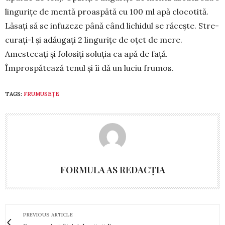
lin­gurițe de men­tă proas­pătă cu 100 ml apă clocotită.
Lăsați să se infuzeze până când lichidul se răcește. Stre­
curați-l și adău­gați 2 lingurițe de oțet de mere.
Amestecați și fo­losiți soluția ca apă de față.
Împrospătează te­nul și îi dă un luciu frumos.
TAGS:
FRUMUSEȚE
FORMULA AS REDACȚIA
PREVIOUS ARTICLE