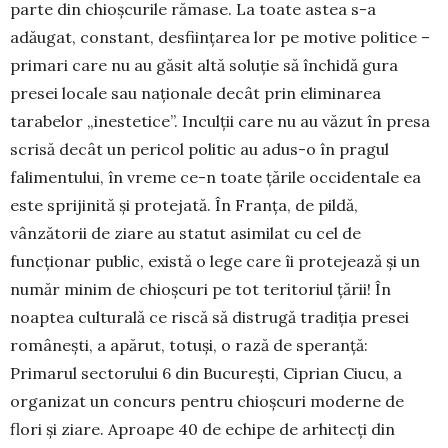
parte din chioșcurile rămase. La toate astea s-a
adăugat, constant, desființarea lor pe motive politice –
primari care nu au găsit altă soluție să închidă gura
presei locale sau naționale decât prin elimi­narea
tarabelor „inestetice”. Inculții care nu au vă­zut în presa
scrisă decât un pericol politic au adus-o în pragul
falimentului, în vreme ce-n toate țările occidentale ea
este sprijinită și protejată. În Franța, de pildă,
vânzătorii de ziare au statut asimi­lat cu cel de
funcționar public, există o lege care îi protejează și un
număr minim de chioșcuri pe tot teritoriul țării! În
noaptea culturală ce riscă să distrugă tradiția presei
românești, a apă­rut, totuși, o rază de speranță:
Primarul sec­torului 6 din Bucu­rești, Ci­prian Ciucu, a
organizat un concurs pentru chioș­curi moderne de
flori și ziare. Aproape 40 de echipe de arhitecți din