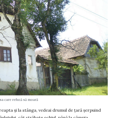
sa care refuză să moară
reap­ta şi la stânga, vedeai drumul de ţară şerpuind
râuleţului, cât străbate ochiul, până la câmpia