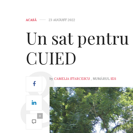
ACASĂ
23 AUGUST 2022
Un sat pentru 
CUIED
by
CAMELIA STARCESCU
, NUMĂRUL
1531
0