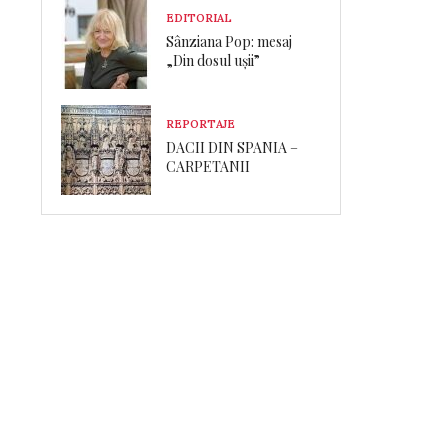
EDITORIAL
Sânziana Pop: mesaj
„Din dosul ușii”
REPORTAJE
DACII DIN SPANIA –
CARPETANII