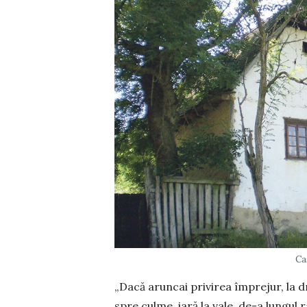
Ca
„Dacă aruncai privirea împrejur, la d
spre culme, iară la vale, de-a lungul 