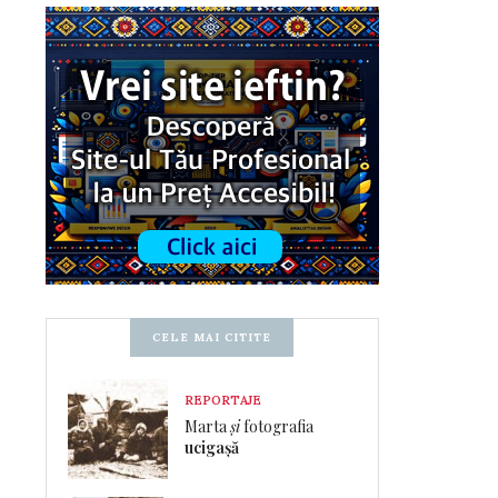
CELE MAI CITITE
REPORTAJE
Marta
și
fotografia
ucigașă