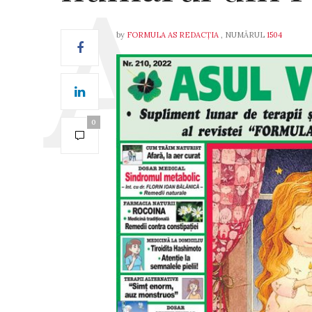
by
FORMULA AS REDACȚIA
, NUMĂRUL
1504
0