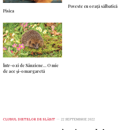
Poveste cu o rață sălbatică
Pisica
Într-o zi de Sânziene… O mie
de ace și-o margaretă
CLUBUL DIETELOR DE SLĂBIT
22 SEPTEMBRIE 2022