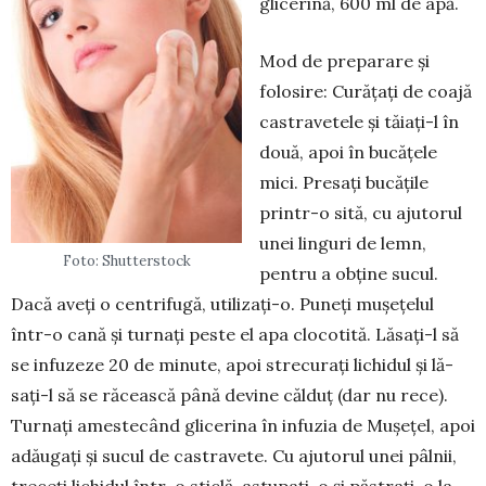
glicerină, 600 ml de apă.
Mod de preparare și
folosire: Cu­­rățați de coajă
castravetele și tăiați-l în
două, apoi în bu­cățele
mici. Presați bu­că­țile
prin­tr-o sită, cu aju­to­rul
unei linguri de lemn,
Foto: Shutterstock
pentru a obține su­cul.
Dacă aveți o centrifugă, utili­za­ți-o. Puneți mușețelul
într-o cană și turnați peste el apa clocotită. Lăsați-l să
se infuzeze 20 de mi­nute, apoi strecurați lichidul și lă­
sați-l să se răcească până de­vi­ne călduț (dar nu rece).
Turnați ames­tecând gli­ce­rina în infuzia de Mușe­țel, apoi
adăugați și sucul de castra­vete. Cu aju­to­rul unei pâlnii,