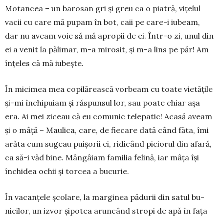
Motancea – un barosan gri și greu ca o piatră, vițelul
vacii cu care mă pupam în bot, caii pe care-i iubeam,
dar nu aveam voie să mă apro­pii de ei. Într-o zi, unul din
ei a venit la pălimar, m-a mirosit, și m-a lins pe păr! Am
înțeles că mă iubește.
În micimea mea copilă­reas­că vorbeam cu toate vietă­țile
și-mi închipuiam și răs­pun­sul lor, sau poate chiar așa
era. Ai mei ziceau că eu co­mu­nic telepatic! Acasă aveam
și o mâță – Maulica, care, de fie­care dată când făta, îmi
arăta cum sugeau puișorii ei, ridi­când piciorul din afară,
ca să-i văd bine. Mângâiam familia fe­lină, iar mâța își
închidea ochii și torcea a bucurie.
În vacanțele școlare, la mar­­ginea pădurii din satul bu­
nicilor, un izvor șipotea arun­când stropi de apă în fața