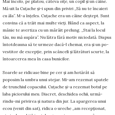
Mai încolo, pe platou, câ­teva oițe, un copil și un câi­ne.
Mă uit la Cuțache și-i spun din priviri „Să nu te încaieri
cu ăla”. M-a înțeles. Cuțache era un câine deștept. Sunt
convins că a trăit mai multe vieți. Blând ca aspect, la
mânie te avertiza cu un mârâit prelung. „Stai la locul
tău, nu mă supăra”. Nu lătra fără motiv niciodată. Dis­pus
întotdeauna să te urmeze dacă-l chemai, era și un po­
vestitor de excepție, prin scân­celi și lătrături scurte, la
întoar­cerea mea în casa bunicilor.
Soarele se ridicase bine pe cer și am hotărât să
poposim la umbra unui stejar. Mi-am reze­mat spatele
de trunchiul copa­cului. Cuțache și-a rezemat bo­tul pe
laba piciorului meu. Dis­cret, deschidea ochii, ur­mă­
rindu-mi privirea și natura din jur. La spargerea unui
ecou (venit din sat), ridica o ureche „am recepționat,