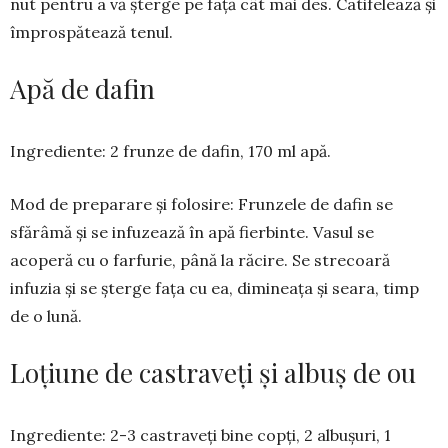
nut pentru a vă șter­ge pe față cât mai des. Catife­lează și
îm­pros­­pătează te­nul.
Apă de dafin
Ingrediente: 2 frunze de dafin, 170 ml apă.
Mod de prepara­re și folosire: Frun­­zele de da­fin se
sfărâmă și se infu­zează în apă fierbinte. Vasul se
acoperă cu o far­furie, până la răcire. Se strecoară
infuzia și se şter­ge fața cu ea, dimi­nea­ţa şi sea­ra, timp
de o lună.
Loțiune de cas­traveți și albuș de ou
Ingrediente: 2-3 cas­traveți bine copți, 2 al­bu­­șuri, 1