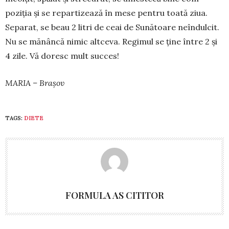
poziția și se repartizează în mese pen­tru toa­tă ziua.
Separat, se beau 2 litri de ceai de Su­nă­toare neîndulcit.
Nu se mănâncă nimic altceva. Regimul se ține între 2 și
4 zile. Vă do­resc mult succes!
MARIA – Brașov
TAGS:
DIETE
FORMULA AS CITITOR