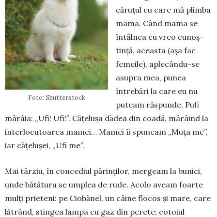
căruțul cu care mă plimba
mama. Când mama se
întâlnea cu vreo cunoș­
tință, aceasta (așa fac
femeile), aple­cându-se
asu­pra mea, punea
întrebări la care eu nu
Foto: Shutterstock
puteam răspunde, Pufi
mârâia: „Ufi! Ufi!”. Că­țe­lușa dădea din coa­dă, mârâind la
interlocu­toarea mamei… Mamei îi spuneam „Muța me”,
iar cățelușei, „Ufi me”.
Mai târziu, în concediul pă­rinților, mergeam la bunici,
un­de bătătura se umplea de ru­de. Acolo aveam foarte
mulți prieteni: pe Ciobănel, un câine flo­cos și mare, care
lătrând, stin­gea lampa cu gaz din pe­rete; cotoiul