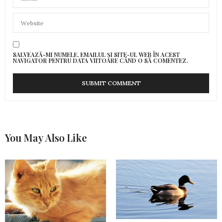
SALVEAZĂ-MI NUMELE, EMAILUL ȘI SITE-UL WEB ÎN ACEST
NAVIGATOR PENTRU DATA VIITOARE CÂND O SĂ COMENTEZ.
You May Also Like