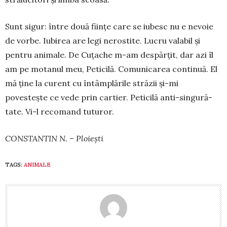
Sunt sigur: între două ființe care se iubesc nu e nevoie
de vorbe. Iubirea are legi ne­ros­tite. Lucru valabil și
pentru animale. De Cuțache m-am despărțit, dar azi îl
am pe motanul meu, Peticilă. Comu­nicarea continuă. El
mă ține la curent cu întâmplările străzii și-mi
povestește ce vede prin cartier. Peticilă anti-singu­ră­
tate. Vi-l recomand tuturor.
CONSTANTIN N. – Ploiești
TAGS:
ANIMALE