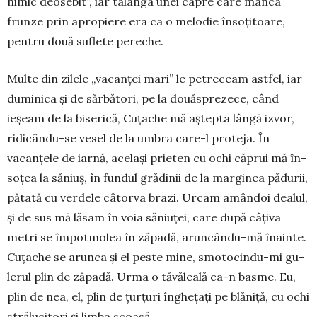
nimic deo­sebit”, iar talanga unei capre care mânca
frunze prin apro­piere era ca o melodie înso­țitoare,
pentru două suflete pe­reche.
Multe din zilele „vacanței mari” le petreceam astfel, iar
duminica și de sărbători, pe la douăsprezece, când
ieșeam de la biserică, Cuțache mă aștepta lângă izvor,
ridicându-se vesel de la umbra care-l proteja. În
vacanțele de iarnă, același pri­e­ten cu ochi căprui mă în­
soțea la săniuș, în fundul gră­dinii de la marginea pădu­rii,
pătată cu verdele câtor­va brazi. Urcam amândoi dealul,
și de sus mă lă­sam în voia săniuței, care du­pă câțiva
metri se îm­potmolea în zăpadă, arun­cân­du-mă îna­inte.
Cuțache se arun­ca și el peste mine, smoto­cindu-mi gu­
lerul plin de ză­pa­dă. Urma o tăvăleală ca-n bas­me. Eu,
plin de nea, el, plin de țurțuri în­ghe­țați pe blăniță, cu ochi
stră­lucitori și limba scoasă.