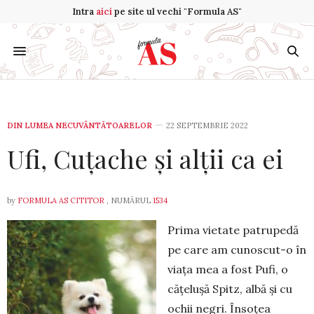
Intra
aici
pe site ul vechi "Formula AS"
DIN LUMEA NECUVÂNTĂTOARELOR
22 SEPTEMBRIE 2022
Ufi, Cuțache și alții ca ei
by
FORMULA AS CITITOR
, NUMĂRUL
1534
Prima vietate patrupedă
pe care am cunoscut-o în
viața mea a fost Pu­fi, o
că­țe­lușă Spitz, albă și cu
ochii ne­gri. Însoțea