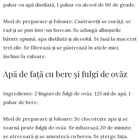
pahar cu apă dis­tilată, 1 pahar cu alcool de 90 de grade.
Mod de preparare și folosire: Cas­­tra­veții se curăță, se
rad și se pun într-un bor­can. Se adaugă albu­șurile
bătute spu­mă, apa dis­tilată și al­coolul. Se lasă la ma­cerat
trei zile. Se fil­trează și se păstrează în sticle mici,
închise la culoare.
Apă de față cu bere și fulgi de ovăz
Ingrediente: 2 linguri de fulgi de ovăz, 125 ml de apă, 1
pahar de bere.
Mod de preparare și folosire: Se clocotește apa și se
toarnă pes­te ful­gii de ovăz. Se infu­zează 20 de mi­nute,
se stre­coa­ră și se a­mes­tecă cu berea. Se șterge fața.