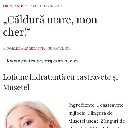
FRUMUSEȚE
22 SEPTEMBRIE 2022
„Căldură mare, mon
cher!”
by
FORMULA AS REDACȚIA
, NUMĂRUL
1534
– Rețete pentru împros­pă­tarea feței –
Loțiune hidratantă cu castravete și
Mușețel
Ingrediente: 1 castravete
mij­lo­ciu, 1 lingură de
Mușețel uscat, 2 lin­guri de