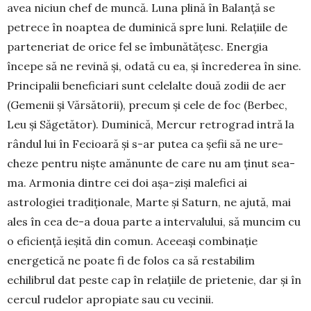
avea niciun chef de muncă. Lu­na plină în Balanță se
petrece în noaptea de duminică spre luni. Relațiile de
parteneriat de orice fel se îmbunătățesc. Energia
începe să ne revină și, odată cu ea, și încrederea în sine.
Principalii bene­ficiari sunt celelalte două zodii de aer
(Gemenii și Vărsătorii), precum și cele de foc (Berbec,
Leu și Să­getător). Duminică, Mercur retrograd intră la
rân­dul lui în Fecioară și s-ar putea ca șefii să ne ure­
cheze pentru niște amănunte de care nu am ținut sea­
ma. Armonia dintre cei doi așa-ziși malefici ai
astrologiei tradițio­nale, Marte și Saturn, ne ajută, mai
ales în cea de-a doua parte a intervalului, să mun­cim cu
o eficiență ieșită din comun. Aceeași com­binație
energetică ne poate fi de folos ca să re­sta­bilim
echilibrul dat peste cap în relațiile de prie­te­nie, dar și în
cercul rudelor apropiate sau cu vecinii.