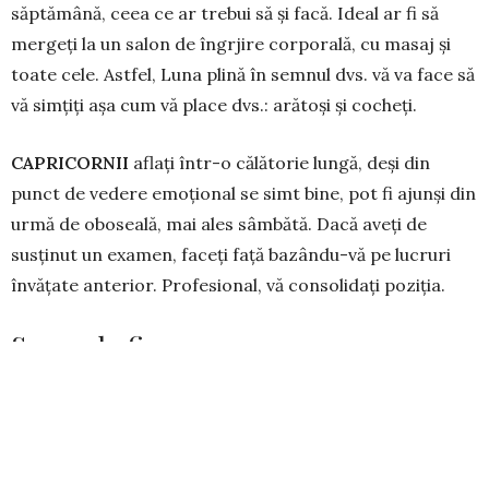
săptămână, ceea ce ar trebui să și facă. Ideal ar fi să
mergeți la un salon de îngrjire corporală, cu masaj și
toate cele. Astfel, Luna plină în semnul dvs. vă va face să
vă simțiți așa cum vă place dvs.: arătoși și cocheți.
CAPRICORNII
aflați într-o călătorie lungă, deși din
punct de vedere emoțional se simt bine, pot fi ajunși din
urmă de oboseală, mai ales sâmbătă. Dacă aveți de
susținut un examen, faceți față bazându-vă pe lucruri
învățate anterior. Profesional, vă consolidați poziția.
Semnele fixe:
TAURII
îndrăgostiți o duc bine, ajutați de micul benefic
Venus, însă pot fi derutați de apariția unei foste iubiri în
viața lor, de sâmbătă. Na beleaua! Tentația de a o relua și