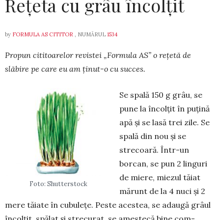
Rețeta cu grâu încolțit
by
FORMULA AS CITITOR
, NUMĂRUL
1534
Propun cititoarelor revistei „For­mula AS” o rețetă de
slăbire pe care eu am ți­nut-o cu succes.
Se spală 150 g grâu, se
pune la în­col­țit în puțină
apă și se lasă trei zile. Se
spală din nou și se
strecoară. În­tr-un
borcan, se pun 2 linguri
de mie­re, mie­zul tăiat
Foto: Shutterstock
mărunt de la 4 nuci și 2
mere tăiate în cubulețe. Pe­ste acestea, se ada­ugă grâul
în­colțit, spălat și stre­cu­rat, se amestecă bine com­