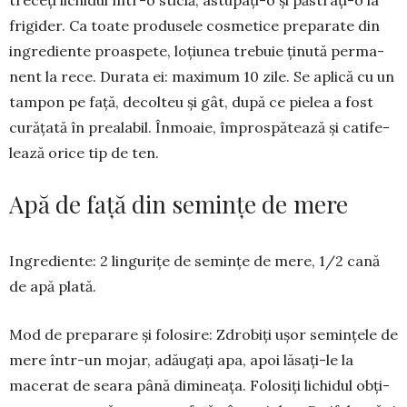
treceți lichi­dul într-o sti­clă, astupați-o și păs­trați-o la
fri­gider. Ca toate produsele cosme­tice prepa­rate din
ingrediente proas­­pete, loțiu­nea trebuie ținută per­ma­
nent la rece. Du­rata ei: ma­ximum 10 zile. Se apli­că cu un
tampon pe față, decolteu și gât, după ce pielea a fost
curățată în prealabil. Înmoaie, îm­­pros­­pă­tea­ză și catife­
lează orice tip de ten.
Apă de față din semințe de mere
Ingrediente: 2 lingurițe de se­min­țe de mere, 1/2 cană
de apă plată.
Mod de preparare și folosire: Zdro­biți ușor semințele de
me­re într-un mo­jar, adăugați apa, apoi lăsați-le la
macerat de sea­ra până di­mi­neața. Fo­lo­siți lichidul ob­ți­