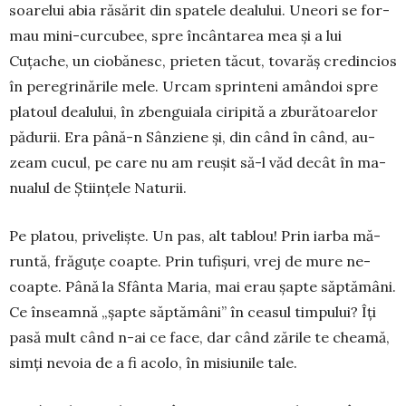
soa­relui abia răsărit din spatele dealului. Uneori se for­
mau mi­ni-curcubee, spre încântarea mea și a lui
Cuțache, un cio­bă­nesc, prieten tăcut, to­varăș credincios
în pe­regrinările mele. Ur­cam sprinteni amân­doi spre
platoul dea­lului, în zbenguiala ciri­pită a zburătoarelor
pădurii. Era până-n Sân­­ziene și, din când în când, au­
zeam cucul, pe care nu am reușit să-l văd de­cât în ma­
nualul de Ști­ințele Naturii.
Pe platou, priveliș­te. Un pas, alt tablou! Prin iarba mă­
runtă, frăguțe coapte. Prin tufi­șuri, vrej de mure ne­
coapte. Până la Sfânta Maria, mai erau șapte săptă­mâni.
Ce înseamnă „șapte săp­tămâni” în ceasul timpului? Îți
pasă mult când n-ai ce face, dar când zările te chea­mă,
sim­ți nevoia de a fi acolo, în mi­siunile tale.