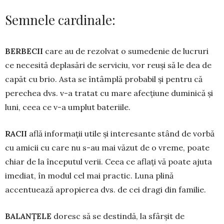
Semnele cardinale:
BERBECII
care au de rezolvat o su­medenie de lucruri
ce necesită depla­sări de serviciu, vor reuși să le dea de
capăt cu brio. Asta se întâmplă probabil și pentru că
perechea dvs. v-a tratat cu mare afecțiune duminică și
luni, ceea ce v-a umplut bateriile.
RACII
află informații utile și interesante stând de vorbă
cu amicii cu care nu s-au mai văzut de o vreme, poate
chiar de la începutul verii. Ceea ce aflați vă poate ajuta
imediat, în modul cel mai practic. Luna plină
accentuează apropierea dvs. de cei dragi din familie.
BALANŢELE
doresc să se destindă, la sfârșit de