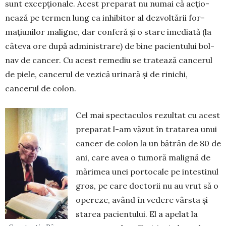
sunt excep­țio­nale. Acest pre­pa­rat nu numai că ac­țio­
nează pe termen lung ca inhi­bitor al dezvoltării for­
mațiu­ni­lor maligne, dar conferă și o stare ime­diată (la
câteva ore după admi­nis­­tra­re) de bine pacientului bol­
nav de can­cer. Cu acest remediu se tratea­ză cancerul
de piele, can­ce­rul de ve­zică urinară și de rinichi,
cancerul de colon.
Cel mai spectaculos rezultat cu acest
preparat l-am văzut în tratarea unui
cancer de colon la un bătrân de 80 de
ani, care avea o tumoră malignă de
mărimea unei portocale pe intestinul
gros, pe care doctorii nu au vrut să o
ope­reze, având în vedere vârsta și
starea pa­cien­tului. El a apelat la