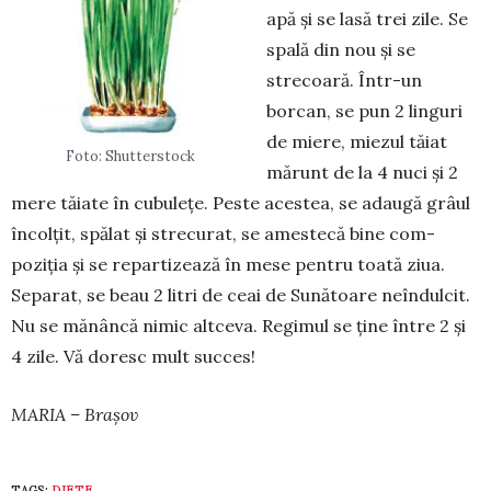
apă și se lasă trei zile. Se
spală din nou și se
strecoară. În­tr-un
borcan, se pun 2 linguri
de mie­re, mie­zul tăiat
Foto: Shutterstock
mărunt de la 4 nuci și 2
mere tăiate în cubulețe. Pe­ste acestea, se ada­ugă grâul
în­colțit, spălat și stre­cu­rat, se amestecă bine com­
poziția și se repartizează în mese pen­tru toa­tă ziua.
Separat, se beau 2 litri de ceai de Su­nă­toare neîndulcit.
Nu se mănâncă nimic altceva. Regimul se ține între 2 și
4 zile. Vă do­resc mult succes!
MARIA – Brașov
TAGS:
DIETE