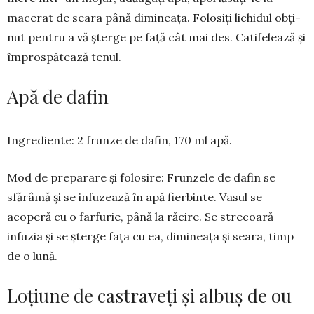
macerat de sea­ra până di­mi­neața. Fo­lo­siți lichidul ob­ți­
nut pentru a vă șter­ge pe față cât mai des. Catife­lează și
îm­pros­­pătează te­nul.
Apă de dafin
Ingrediente: 2 frunze de dafin, 170 ml apă.
Mod de prepara­re și folosire: Frun­­zele de da­fin se
sfărâmă și se infu­zează în apă fierbinte. Vasul se
acoperă cu o far­furie, până la răcire. Se strecoară
infuzia și se şter­ge fața cu ea, dimi­nea­ţa şi sea­ra, timp
de o lună.
Loțiune de cas­traveți și albuș de ou