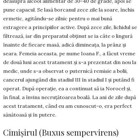
deasupra alcool alimen­tar de 30-40 de gra­de, apoi se
pune ca­pacul. Se lasă borcanul zece zile la soare, închis
ermetic, agi­tându-se zilnic pentru o mai bună
extragere a prin­cipiilor active. După zece zile, lichidul se
filtrează, iar din preparatul obținut se ia câte o lingură
înainte de fiecare masă, adică dimineața, la prânz și
seara. Femeia aceasta, pe nume Ioana F., a fă­cut vreme
de două luni acest tratament și s-a pre­zentat din nou la
medic, unde s-a observat o puternică remisie a bolii,
can­cerul ajungând din stadiul III în stadiul I și putând fi
operat. După operație, ea a con­tinuat să ia No­rocel și,
în final, a învins necruțătoarea boală. La ani de zile după
acest tratament, când eu am cunoscut-o, era perfect
sănătoasă și în putere.
Cimișirul (Buxus sempervirens)