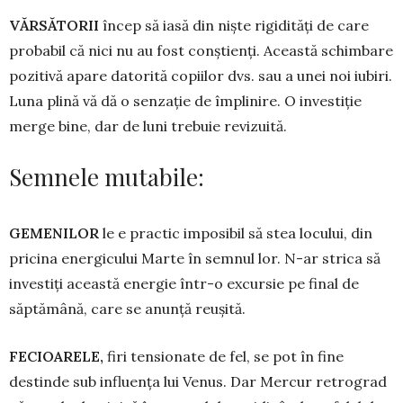
VĂRSĂTORII
încep să iasă din niște rigidități de care
probabil că nici nu au fost conștienți. Această schimbare
pozitivă apa­re datorită copiilor dvs. sau a unei noi iu­biri.
Luna plină vă dă o senzație de împlinire. O in­vestiție
merge bine, dar de luni trebuie revizuită.
Semnele mutabile:
GEMENILOR
le e practic imposibil să stea locului, din
pricina energicului Marte în semnul lor. N-ar strica să
investiți această energie într-o excursie pe final de
săptămână, care se anunță reușită.
FECIOARELE,
firi tensionate de fel, se pot în fine
destinde sub influența lui Venus. Dar Mercur retrograd