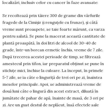
loca­lizări, in­clusiv ce­lor cu cancer în faze avansate:
Se recoltează prin tăiere 300 de gra­me din vârfurile
fragede de la Cimișir (cren­guțele cu frunze), și câtă
vreme sunt proas­pete, se taie foarte mărunt, ca varza
pentru salată. Se pune la macerat această cantitate de
plantă proaspătă, în doi litri de alcool de 30-40 de
grade, într-un borcan ermetic închis, vreme de 7 zile.
După trecerea acestei pe­ri­oade de timp, se filtrează
amestecul prin tifon, iar prepa­ratul obținut se pune în
sticluțe mici, închi­se la culoare. La început, în primele
5-7 zile, se ia câte o lin­guriță de trei ori pe zi, îna­intea
me­se­lor principale. Apoi, se adminis­trea­ză vreme de
două luni câte o lingură din acest ex­tract, diluată în
jumătate de pa­har de apă, înain­te de masă, de 3 ori pe
zi. Are un gust destul de ne­plă­­cut, însă efectele sale