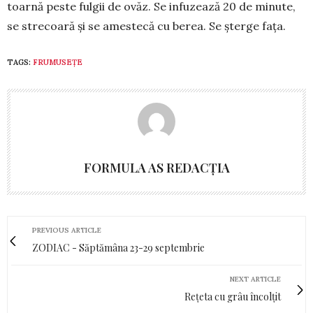
toarnă pes­te ful­gii de ovăz. Se infu­zează 20 de mi­nute,
se stre­coa­ră și se a­mes­tecă cu berea. Se șterge fața.
TAGS:
FRUMUSEȚE
FORMULA AS REDACȚIA
PREVIOUS ARTICLE
ZODIAC - Săptămâna 23-29 septembrie
NEXT ARTICLE
Rețeta cu grâu încolțit