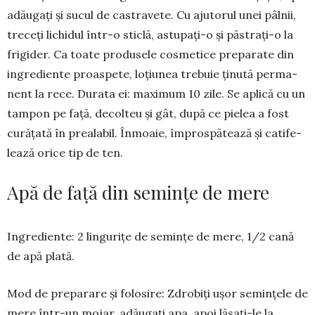
adăugați și sucul de castra­vete. Cu aju­to­rul unei pâlnii,
treceți lichi­dul într-o sti­clă, astupați-o și păs­trați-o la
fri­gider. Ca toate produsele cosme­tice prepa­rate din
ingrediente proas­­pete, loțiu­nea trebuie ținută per­ma­
nent la rece. Du­rata ei: ma­ximum 10 zile. Se apli­că cu un
tampon pe față, decolteu și gât, după ce pielea a fost
curățată în prealabil. Înmoaie, îm­­pros­­pă­tea­ză și catife­
lează orice tip de ten.
Apă de față din semințe de mere
Ingrediente: 2 lingurițe de se­min­țe de mere, 1/2 cană
de apă plată.
Mod de preparare și folosire: Zdro­biți ușor semințele de
me­re într-un mo­jar, adăugați apa, apoi lăsați-le la