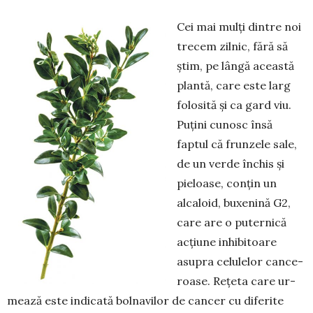
Cei mai mulți dintre noi
trecem zilnic, fără să
știm, pe lângă această
plantă, care este larg
folosită și ca gard viu.
Pu­țini cunosc însă
faptul că frun­zele sale,
de un verde închis și
pieloase, conțin un
alca­loid, bu­xenină G2,
care are o puter­nică
acțiune inhi­bitoare
asupra celulelor can­ce­
roa­se. Re­țeta care ur­
mează este indicată bol­­navilor de cancer cu diferite