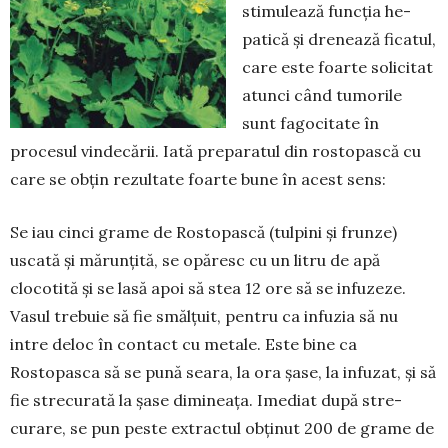
stimulează funcția he­
patică și drenează ficatul,
care este foarte solicitat
atunci când tumo­rile
sunt fagocitate în
procesul vindecării. Iată prepara­tul din rostopască cu
care se obțin rezultate foarte bune în acest sens:
Se iau cinci grame de Rostopască (tulpini și frunze)
uscată și mărunțită, se opăresc cu un litru de apă
clocotită și se lasă apoi să stea 12 ore să se infuzeze.
Vasul trebuie să fie smălțuit, pentru ca infuzia să nu
intre deloc în contact cu metale. Este bine ca
Rostopasca să se pună sea­ra, la ora șase, la infuzat, și să
fie strecurată la șase di­mineața. Imediat după stre­
curare, se pun peste extractul obținut 200 de grame de