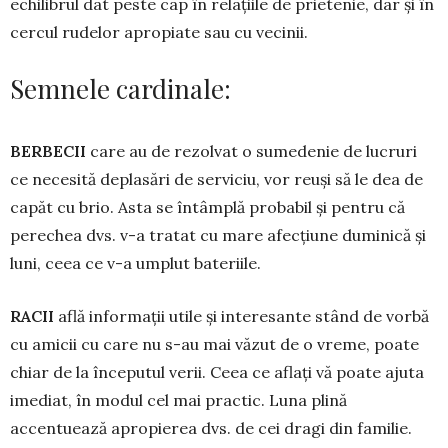
echilibrul dat peste cap în relațiile de prie­te­nie, dar și în
cercul rudelor apropiate sau cu vecinii.
Semnele cardinale:
BERBECII
care au de rezolvat o su­medenie de lucruri
ce necesită depla­sări de serviciu, vor reuși să le dea de
capăt cu brio. Asta se întâmplă probabil și pentru că
perechea dvs. v-a tratat cu mare afecțiune duminică și
luni, ceea ce v-a umplut bateriile.
RACII
află informații utile și interesante stând de vorbă
cu amicii cu care nu s-au mai văzut de o vreme, poate
chiar de la începutul verii. Ceea ce aflați vă poate ajuta
imediat, în modul cel mai practic. Luna plină
accentuează apropierea dvs. de cei dragi din familie.