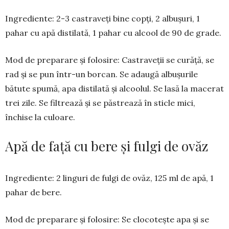
Ingrediente: 2-3 cas­traveți bine copți, 2 al­bu­­șuri, 1
pahar cu apă dis­tilată, 1 pahar cu alcool de 90 de grade.
Mod de preparare și folosire: Cas­­tra­veții se curăță, se
rad și se pun într-un bor­can. Se adaugă albu­șurile
bătute spu­mă, apa dis­tilată și al­coolul. Se lasă la ma­cerat
trei zile. Se fil­trează și se păstrează în sticle mici,
închise la culoare.
Apă de față cu bere și fulgi de ovăz
Ingrediente: 2 linguri de fulgi de ovăz, 125 ml de apă, 1
pahar de bere.
Mod de preparare și folosire: Se clocotește apa și se