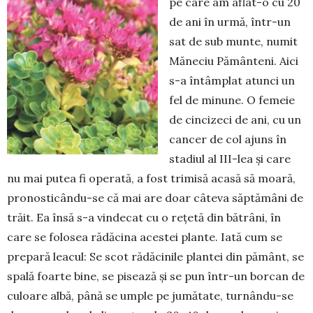
pe care am aflat-o cu 20
de ani în urmă, într-un
sat de sub munte, numit
Măneciu Pământeni. Aici
s-a în­tâmplat atunci un
fel de minune. O femeie
de cincizeci de ani, cu un
cancer de col ajuns în
sta­diul al III-lea și care
nu mai putea fi ope­rată, a fost trimisă aca­să să moară,
pronosticându-se că mai are doar câteva săptămâni de
trăit. Ea însă s-a vin­decat cu o rețetă din bă­trâni, în
care se folosea ră­dăcina acestei plante. Iată cum se
prepară leacul: Se scot rădăcinile plantei din pământ, se
spală foarte bine, se pi­sează și se pun într-un borcan de
cu­loare albă, până se um­ple pe jumătate, turnân­du-se