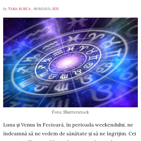
by
TANA ROSCA
, NUMĂRUL
1535
Foto: Shutterstock
Luna și Venus în Fecioară, în perioada week­endului, ne
îndeamnă să ne vedem de sănătate și să ne îngrijim. Cei