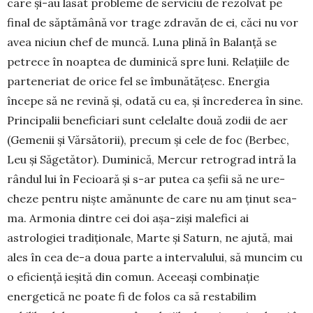
care și-au lăsat probleme de ser­vi­ciu de rezolvat pe
final de săptămână vor trage zdra­văn de ei, căci nu vor
avea niciun chef de muncă. Lu­na plină în Balanță se
petrece în noaptea de duminică spre luni. Relațiile de
parteneriat de orice fel se îmbunătățesc. Energia
începe să ne revină și, odată cu ea, și încrederea în sine.
Principalii bene­ficiari sunt celelalte două zodii de aer
(Gemenii și Vărsătorii), precum și cele de foc (Berbec,
Leu și Să­getător). Duminică, Mercur retrograd intră la
rân­dul lui în Fecioară și s-ar putea ca șefii să ne ure­
cheze pentru niște amănunte de care nu am ținut sea­
ma. Armonia dintre cei doi așa-ziși malefici ai
astrologiei tradițio­nale, Marte și Saturn, ne ajută, mai
ales în cea de-a doua parte a intervalului, să mun­cim cu
o eficiență ieșită din comun. Aceeași com­binație
energetică ne poate fi de folos ca să re­sta­bilim