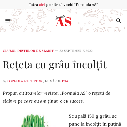
Intra
aici
pe site ul vechi "Formula AS"
CLUBUL DIETELOR DE SLĂBIT
22 SEPTEMBRIE 2022
Rețeta cu grâu încolțit
by
FORMULA AS CITITOR
, NUMĂRUL
1534
Propun cititoarelor revistei „For­mula AS” o rețetă de
slăbire pe care eu am ți­nut-o cu succes.
Se spală 150 g grâu, se
pune la în­col­țit în puțină