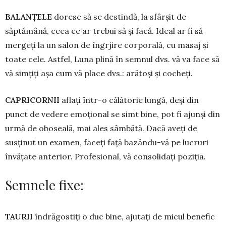
BALANŢELE
doresc să se destindă, la sfârșit de
săptămână, ceea ce ar trebui să și facă. Ideal ar fi să
mergeți la un salon de îngrjire corporală, cu masaj și
toate cele. Astfel, Luna plină în semnul dvs. vă va face să
vă simțiți așa cum vă place dvs.: arătoși și cocheți.
CAPRICORNII
aflați într-o călătorie lungă, deși din
punct de vedere emoțional se simt bine, pot fi ajunși din
urmă de oboseală, mai ales sâmbătă. Dacă aveți de
susținut un examen, faceți față bazându-vă pe lucruri
învățate anterior. Profesional, vă consolidați poziția.
Semnele fixe:
TAURII
îndrăgostiți o duc bine, ajutați de micul benefic