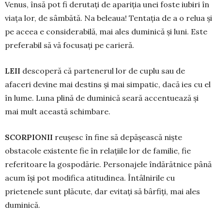
Venus, însă pot fi derutați de apariția unei foste iubiri în
viața lor, de sâmbătă. Na beleaua! Tentația de a o relua și
pe aceea e considerabilă, mai ales duminică și luni. Este
preferabil să vă focusați pe carieră.
LEII
descoperă că partenerul lor de cuplu sau de
afaceri devine mai destins și mai simpatic, dacă ies cu el
în lume. Luna plină de duminică seară accentuează și
mai mult această schimbare.
SCORPIONII
reușesc în fine să de­pășească niște
obstacole existente fie în re­lațiile lor de familie, fie
referitoare la gos­po­dărie. Personajele îndărătnice până
acum își pot modifica atitudinea. Întâlnirile cu
prietenele sunt plă­cute, dar evitați să bârfiți, mai ales
duminică.