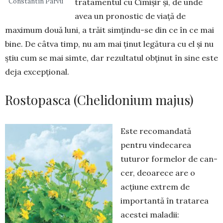
Constantin Pârvu
tratamentul cu Cimișir și, de unde
avea un pronostic de viață de
maximum două luni, a trăit simțindu-se din ce în ce mai
bine. De câtva timp, nu am mai ținut legătura cu el și nu
știu cum se mai sim­te, dar rezultatul obținut în sine este
deja excepțional.
Rostopasca (Chelidonium majus)
Este recomandată
pentru vin­de­carea
tuturor formelor de can­
cer, deoarece are o
acțiune ex­trem de
importantă în tratarea
acestei ma­ladii: