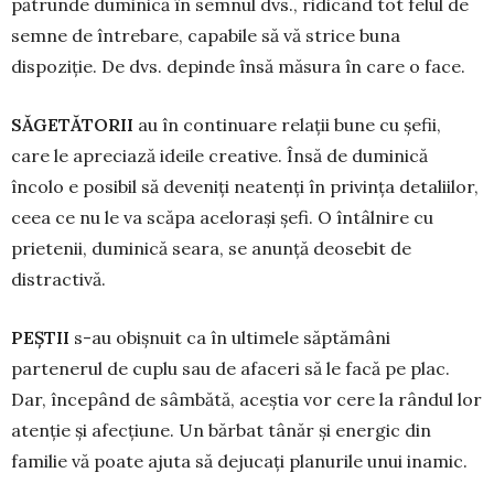
pătrunde duminică în semnul dvs., ridicând tot felul de
semne de între­bare, capabile să vă strice buna
dispoziție. De dvs. depinde însă măsura în care o face.
SĂGETĂTORII
au în continuare relații bune cu șefii,
care le apreciază ideile cre­ative. Însă de duminică
încolo e posibil să deveniți neatenți în privința detaliilor,
ceea ce nu le va scăpa acelorași șefi. O întâlnire cu
prietenii, du­minică seara, se anunță deosebit de
distractivă.
PEŞTII
s-au obișnuit ca în ultimele săptă­mâni
partenerul de cuplu sau de afaceri să le facă pe plac.
Dar, începând de sâmbătă, aceștia vor cere la rândul lor
atenție și afecțiune. Un bărbat tânăr și energic din
familie vă poate ajuta să dejucați planurile unui inamic.