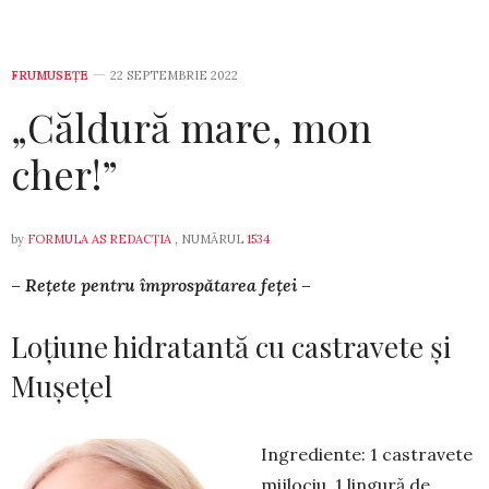
FRUMUSEȚE
22 SEPTEMBRIE 2022
„Căldură mare, mon
cher!”
by
FORMULA AS REDACȚIA
, NUMĂRUL
1534
– Rețete pentru împros­pă­tarea feței –
Loțiune hidratantă cu castravete și
Mușețel
Ingrediente: 1 castravete
mij­lo­ciu, 1 lingură de