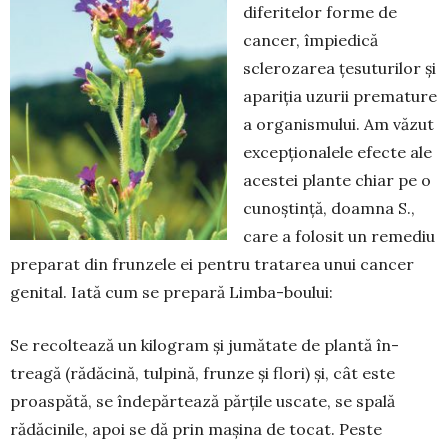
diferitelor forme de
cancer, împiedi­că
sclerozarea țesuturilor și
apariția uzurii prematu­re
a organismului. Am văzut
excepționalele efecte ale
acestei plante chiar pe o
cunoștință, doamna S.,
care a folosit un remediu
preparat din frunzele ei pen­tru tratarea unui cancer
genital. Iată cum se prepară Limba-boului:
Se recoltează un kilogram și jumătate de plantă în­
treagă (rădăcină, tulpină, frunze și flori) și, cât este
proas­pătă, se îndepărtează părțile uscate, se spală
rădăcinile, apoi se dă prin mașina de tocat. Peste