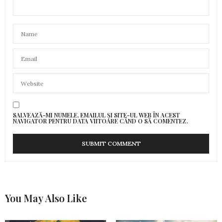
SALVEAZĂ-MI NUMELE, EMAILUL ȘI SITE-UL WEB ÎN ACEST
NAVIGATOR PENTRU DATA VIITOARE CÂND O SĂ COMENTEZ.
You May Also Like