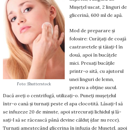
Mușețel uscat, 2 lin­guri de
glicerină, 600 ml de apă.
Mod de preparare și
folosire: Cu­­rățați de coajă
castravetele și tăiați-l în
două, apoi în bu­cățele
mici. Presați bu­că­țile
prin­tr-o sită, cu aju­to­rul
unei linguri de lemn,
Foto: Shutterstock
pentru a obține su­cul.
Dacă aveți o centrifugă, utili­za­ți-o. Puneți mușețelul
într-o cană și turnați peste el apa clocotită. Lăsați-l să
se infuzeze 20 de mi­nute, apoi strecurați lichidul și lă­
sați-l să se răcească până de­vi­ne călduț (dar nu rece).
Turnați ames­tecând gli­ce­rina în infuzia de Mușe­țel, apoi