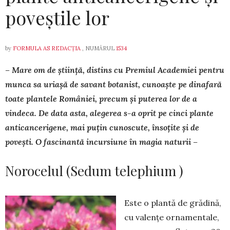
poveștile lor
by
FORMULA AS REDACȚIA
, NUMĂRUL
1534
– Mare om de știință, distins cu Premiul Academiei pentru
munca sa uriașă de savant botanist, cunoaște pe dinafară
toate plantele Româ­niei, precum și puterea lor de a
vindeca. De data asta, alegerea s-a oprit pe cinci plante
anticancerigene, mai puțin cunoscute, înso­țite și de
povești. O fascinantă incursiune în magia naturii –
Norocelul (Sedum telephium )
Este o plantă de grădină,
cu valențe ornamen­tale,