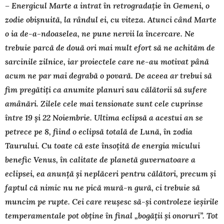
– Energicul Marte a intrat în retrogradație în Gemeni, o
zodie obișnuită, la rândul ei, cu viteza. Atunci când Marte
o ia de-a-ndoaselea, ne pune nervii la încercare. Ne
trebuie parcă de două ori mai mult efort să ne achităm de
sarcinile zilnice, iar proiectele care ne-au motivat până
acum ne par mai degrabă o povară. De aceea ar trebui să
fim pregătiți ca anumite planuri sau călătorii să sufere
amânări. Zilele cele mai tensionate sunt cele cuprinse
între 19 și 22 Noiembrie. Ultima eclipsă a acestui an se
petrece pe 8, fiind o eclipsă totală de Lună, în zodia
Taurului. Cu toate că este însoțită de energia micului
benefic Venus, în calitate de planetă gu­vernatoare a
eclipsei, ea anunță și neplăceri pentru călători, precum și
faptul că nimic nu ne pică mură-n gură, ci tre­buie să
muncim pe rupte. Cei care reușesc să-și controleze ieșirile
temperamentale pot obține în final „bogății și ono­ruri”. Tot