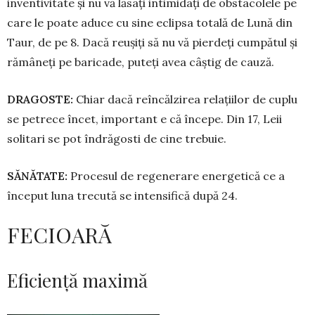
inventivitate și nu vă lăsați intimidați de obstacolele pe
care le poate aduce cu sine eclipsa totală de Lună din
Taur, de pe 8. Dacă reușiți să nu vă pierdeți cumpătul și
rămâneți pe baricade, puteți avea câștig de cauză.
DRAGOSTE:
Chiar dacă re­în­călzirea relațiilor de cuplu
se petrece încet, important e că începe. Din 17, Leii
solitari se pot îndrăgosti de cine trebuie.
SĂNĂTATE:
Procesul de regenerare energetică ce a
început luna trecută se intensifică după 24.
FECIOARĂ
Eficiență maximă