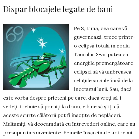
Dispar blocajele legate de bani
Pe 8, Luna, cea care vă
gu­ver­nează, trece printr-
o eclipsă totală în zodia
Taurului. S-ar putea ca
energiile premergătoare
eclipsei să vă umbrească
re­lațiile sociale încă de la
în­cepu­tul lunii. Sau, dacă
este vor­ba despre prieteni pe ca­re, dacă vreți să-i
vedeți, tre­buie să porniți la drum, e bi­ne să știți că
aceste scurte călătorii pot fi însoțite de neplăceri.
Mulțu­miți-vă deocamdată cu întrevederi on­line, care nu
presupun inconve­niente. Femeile însărcinate ar trebui