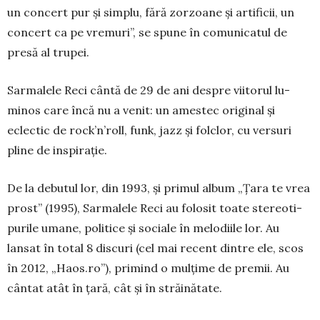
un concert pur și simplu, fără zorzoane și artificii, un
concert ca pe vremuri”, se spune în co­mu­nicatul de
presă al trupei.
Sarmalele Reci cântă de 29 de ani despre viitorul lu­
minos care încă nu a venit: un amestec original şi
eclectic de rock’n’roll, funk, jazz şi folclor, cu versuri
pline de in­spi­rație.
De la debutul lor, din 1993, și primul album „Ţara te vrea
prost” (1995), Sarmalele Reci au folosit toate stereoti­
purile umane, politice și sociale în melodiile lor. Au
lansat în total 8 discuri (cel mai recent dintre ele, scos
în 2012, „Haos.ro”), primind o mulțime de premii. Au
cântat atât în țară, cât și în străinătate.