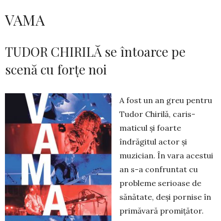
VAMA
TUDOR CHIRILĂ se întoarce pe
scenă cu forțe noi
A fost un an greu pentru
Tudor Chirilă, caris­
maticul și foarte
îndrăgitul actor și
muzician. În vara acestui
an s-a confruntat cu
probleme serioase de
sănătate, deși pornise în
primăvară promițător.