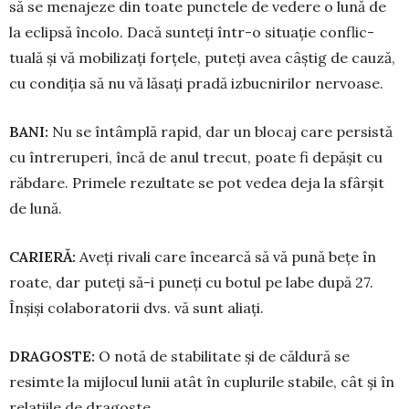
să se menajeze din toate punctele de vedere o lună de
la eclipsă încolo. Dacă sunteți într-o situație con­flic­
tuală și vă mobilizați forțele, puteți avea câștig de cauză,
cu condiția să nu vă lăsați pra­dă izbucnirilor nervoase.
BANI:
Nu se întâmplă rapid, dar un blocaj care persistă
cu întreruperi, încă de anul trecut, poate fi depășit cu
răbdare. Primele rezultate se pot vedea deja la sfârșit
de lună.
CARIERĂ:
Aveți rivali care în­cearcă să vă pună bețe în
roate, dar puteți să-i puneți cu botul pe labe după 27.
Înșiși colaboratorii dvs. vă sunt aliați.
DRAGOSTE:
O notă de sta­bi­litate și de căldură se
resimte la mij­locul lunii atât în cuplurile stabile, cât și în
relațiile de dragoste.