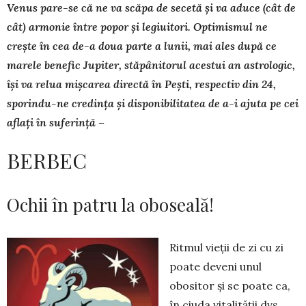
Venus pare-se că ne va scăpa de secetă și va aduce (cât de
cât) armonie între popor și legiuitori. Optimismul ne
crește în cea de-a doua parte a lunii, mai ales după ce
marele benefic Jupiter, stăpânitorul acestui an astrologic,
își va relua mișcarea directă în Pești, respectiv din 24,
sporindu-ne credința și disponibilitatea de a-i ajuta pe cei
aflați în suferință –
BERBEC
Ochii în patru la oboseală!
Ritmul vieții de zi cu zi
poate deveni unul
obositor și se poate ca,
în ciuda vitalității dvs.