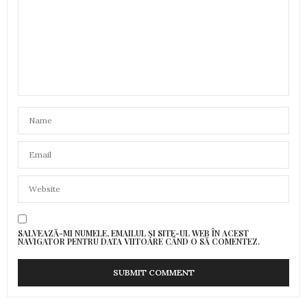
SALVEAZĂ-MI NUMELE, EMAILUL ȘI SITE-UL WEB ÎN ACEST
NAVIGATOR PENTRU DATA VIITOARE CÂND O SĂ COMENTEZ.