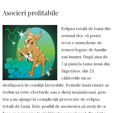
Asocieri profitabile
Eclipsa totală de Lună din
sem­nul dvs. vă poate
trezi o sume­denie de
temeri legate de familie
sau bunuri. După ziua de
7 și până la Luna nouă din
Săgetător, din 23,
călătoriile nu se
desfășoară în condiții favorabile. Femeile însărcinate ar
trebui să evite eforturile sau o dietă nesănătoasă, pen­
tru a nu ajunge la complicații pro­vocate de eclipsa
totală de Lună. Este posibil de asemenea să aveți de-a