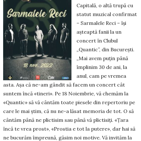
Capitală, o altă trupă cu
statut muzical confirmat
– Sarmalele Reci – își
așteaptă fanii la un
concert în Clubul
„Quantic”, din Bucu­rești.
„Mai avem puțin până
împlinim 30 de ani, la
anul, cam pe vremea
asta. Așa că ne-am gândit să facem un concert cât
suntem încă «tineri». Pe 18 Noiembrie, vă chemăm la
«Quantic» să vă cân­tăm toate piesele din repertoriu pe
care le mai știm, că nu ne-a lăsat memoria de tot. O să
cân­tăm până ne plictisim sau până vă plictisiți. «Țara
încă te vrea prost», «Prostia e tot la putere», dar hai să
ne bucurăm împreună, găsim noi motive. Vă invităm la