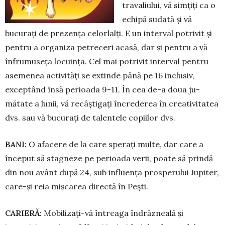
travaliului, vă simțiți ca o
echi­pă sudată și vă
bucurați de pre­zența celorlalți. E un interval po­trivit și
pentru a organiza pe­treceri acasă, dar și pentru a vă
înfrumuseța locuința. Cel mai potrivit interval pentru
aseme­nea activități se extinde până pe 16 inclusiv,
exceptând însă perioada 9-11. În cea de-a doua ju­
mătate a lunii, vă recâștigați încrede­rea în creativitatea
dvs. sau vă bucurați de talentele co­piilor dvs.
BANI:
O afacere de la care sperați multe, dar care a
început să stagneze pe perioada verii, poate să prindă
din nou avânt după 24, sub influența pros­perului Jupiter,
care-și reia mișcarea directă în Pești.
CARIERĂ:
Mobilizați-vă întreaga îndrăzneală și