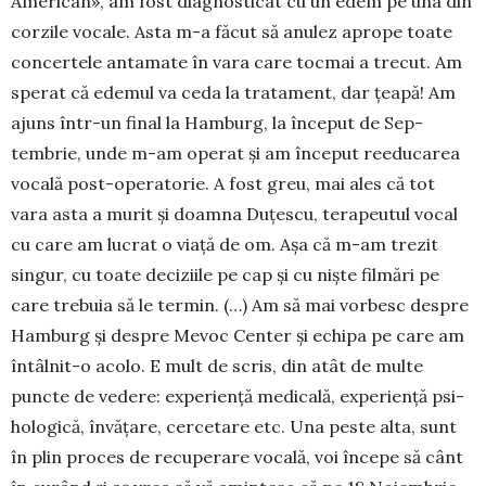
Ameri­can», am fost diag­nosticat cu un edem pe una din
cor­zile vocale. Asta m-a făcut să anulez aprope toate
concertele antamate în vara care tocmai a trecut. Am
sperat că edemul va ceda la tratament, dar țeapă! Am
ajuns într-un final la Hamburg, la început de Sep­
tembrie, unde m-am operat și am început reedu­carea
vocală post-operatorie. A fost greu, mai ales că tot
vara asta a murit și doamna Duțescu, tera­peutul vocal
cu care am lucrat o viață de om. Așa că m-am trezit
singur, cu toate deciziile pe cap și cu niște filmări pe
care trebuia să le termin. (…) Am să mai vor­besc despre
Ham­burg și des­pre Mevoc Center și echi­pa pe care am
întâl­nit-o acolo. E mult de scris, din atât de multe
puncte de vedere: expe­riență me­di­ca­lă, experi­ență psi­
ho­logică, învă­țare, cercetare etc. Una peste alta, sunt
în plin proces de re­cu­perare vo­cală, voi începe să cânt