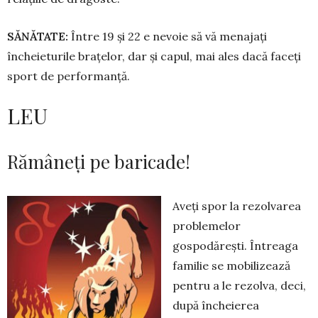
SĂNĂTATE:
Între 19 și 22 e ne­vo­ie să vă menajați
încheieturile brațe­lor, dar și capul, mai ales dacă faceți
sport de performanță.
LEU
Rămâneți pe baricade!
Aveți spor la rezolvarea
pro­blemelor
gospodărești. Întrea­ga
familie se mobilizează
pentru a le re­zolva, deci,
după încheierea