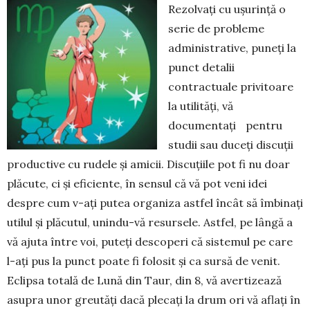
Rezolvați cu ușurință o
serie de probleme
administrative, puneți la
punct detalii
contractuale privitoare
la utilități, vă
documentați pentru
studii sau duceți discuții
pro­ductive cu rudele și amicii. Discu­ții­le pot fi nu doar
plăcute, ci și efi­cien­te, în sensul că vă pot veni idei
despre cum v-ați putea organiza ast­fel încât să îmbinați
utilul și plăcu­tul, unindu-vă resursele. Astfel, pe lân­gă a
vă ajuta între voi, puteți des­coperi că sistemul pe care
l-ați pus la punct poate fi folosit și ca sursă de venit.
Eclipsa totală de Lună din Taur, din 8, vă avertizează
asupra unor greutăți dacă plecați la drum ori vă aflați în