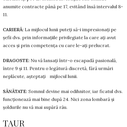
anumite contracte până pe 17, evitând însă intervalul 8-
11.
CARIERĂ:
La mijlocul lunii pu­teți să-i impresionați pe
șefii dvs. prin informațiile privilegiate la ca­re ați avut
acces și prin competența cu care le-ați prelucrat.
DRAGOSTE:
Nu vă lansați într-o escapadă pasională,
între 9 și 11. Pentru o legătură discretă, fără ur­mări
neplăcute, așteptați mijlocul lunii.
SĂNĂTATE:
Somnul devine mai odihnitor, iar ficatul dvs.
funcțio­nează mai bine după 24. Nici zona lombară și
șoldurile nu vă mai su­pără rău.
TAUR