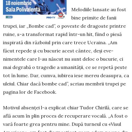
Melodiile lansate au fost
bine primite de fanii
trupei, iar „Bombe cad”, o poveste de dragoste prin­­tre
ruine, s-a transformat rapid într-un hit, fiind o piesă
inspirată din războiul prin care trece Ucraina. „Am
făcut repede și cu bucurie acest cântec, deși eve­
nimentele care l-au născut nu sunt deloc o bucurie, ci
mai degrabă o tragedie a umanității, ce se repetă peste
tot în lume. Dar, cumva, iubi­rea iese mereu deasupra, ca
ule­iul. Chiar dacă bombe cad”, scriau membrii tru­pei pe
pagina lor de Facebook.
Motivul absenței l-a ex­plicat chiar Tudor Chi­­rilă, care se
află acum în plin proces de recuperare voca­lă. „A fost o
vară foar­te grea pentru mine. După tur­neul cu «Visul