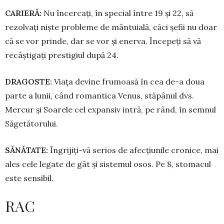
CARIERĂ:
Nu încercați, în special între 19 și 22, să
rezolvați niște probleme de mântuială, căci șefii nu doar
că se vor prinde, dar se vor și enerva. Începeți să vă
recâș­tigați prestigiul după 24.
DRAGOSTE:
Viața devine frumoasă în cea de-a doua
parte a lunii, când romantica Venus, stăpânul dvs.
Mercur și Soarele cel expansiv intră, pe rând, în semnul
Săgetătorului.
SĂNĂTATE:
Îngrijiți-vă serios de afecțiunile cronice, mai
ales cele legate de gât și sistemul osos. Pe 8, stomacul
este sensibil.
RAC