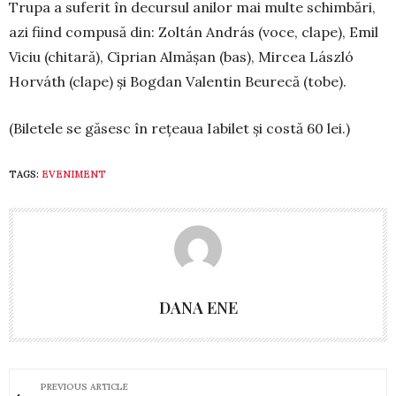
Trupa a suferit în de­cur­sul anilor mai multe schim­bări,
azi fiind com­pusă din: Zoltán An­drás (voce, cla­pe), Emil
Viciu (chitară), Ci­prian Almășan (bas), Mir­cea László
Horváth (cla­pe) și Bogdan Valentin Beurecă (tobe).
(Biletele se găsesc în re­țeaua Iabilet și costă 60 lei.)
TAGS:
EVENIMENT
DANA ENE
PREVIOUS ARTICLE