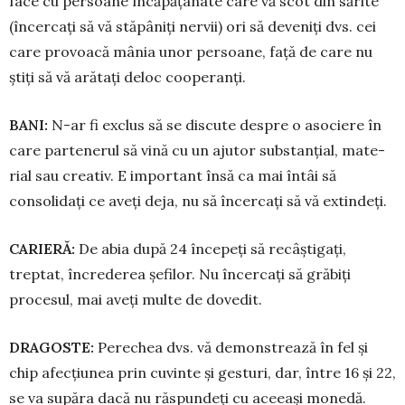
face cu persoane încăpățânate care vă scot din sărite
(încercați să vă stăpâniți nervii) ori să deveniți dvs. cei
care pro­voacă mânia unor persoane, față de care nu
știți să vă arătați deloc cooperanți.
BANI:
N-ar fi exclus să se discute des­pre o asociere în
care partenerul să vină cu un ajutor substanțial, mate­
rial sau creativ. E important însă ca mai întâi să
consolidați ce aveți deja, nu să încercați să vă extindeți.
CARIERĂ:
De abia după 24 începeți să recâștigați,
treptat, încrederea șefi­lor. Nu încercați să grăbiți
procesul, mai aveți multe de dovedit.
DRAGOSTE:
Perechea dvs. vă de­monstrează în fel și
chip afecțiunea prin cuvinte și gesturi, dar, între 16 și 22,
se va supăra dacă nu răspundeți cu aceeași monedă.