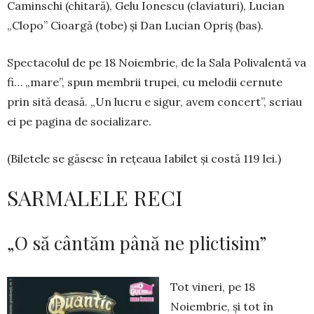
Caminschi (chitară), Gelu Ionescu (claviaturi), Lucian
„Clopo” Cioar­gă (tobe) şi Dan Lucian Opriș (bas).
Spectacolul de pe 18 Noiembrie, de la Sala Polivalentă va
fi… „mare”, spun membrii trupei, cu melodii cernute
prin sită deasă. „Un lucru e si­gur, avem concert”, scriau
ei pe pagina de socia­lizare.
(Biletele se găsesc în rețeaua Iabilet și costă 119 lei.)
SARMALELE RECI
„O să cântăm până ne plictisim”
Tot vineri, pe 18
Noiembrie, și tot în