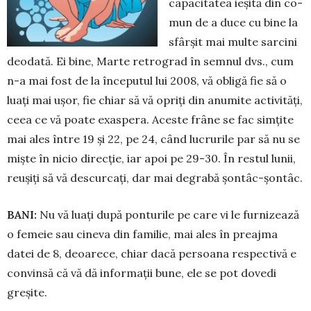
capacitatea ieșită din co­
mun de a duce cu bine la
sfârșit mai multe sarcini
deodată. Ei bine, Mar­te retrograd în semnul dvs., cum
n-a mai fost de la în­cepu­tul lui 2008, vă obligă fie să o
luați mai ușor, fie chiar să vă opriți din anumite activități,
ceea ce vă poate exaspera. Aceste frâne se fac simțite
mai ales între 19 și 22, pe 24, când lucrurile par să nu se
miște în nicio direcție, iar apoi pe 29-30. În restul lunii,
reușiți să vă descurcați, dar mai degrabă șontâc-șontâc.
BANI:
Nu vă luați după ponturile pe care vi le furnizează
o femeie sau ci­neva din familie, mai ales în preaj­ma
datei de 8, deoarece, chiar dacă persoana respectivă e
convinsă că vă dă informații bune, ele se pot dovedi
greșite.