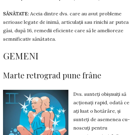
SĂNĂTATE:
Aceia dintre dvs. care au avut probleme
serioase legate de inimă, articulații sau rinichi ar putea
găsi, după 16, remedii eficiente care să le amelioreze
semnificativ sănătatea.
GEMENI
Marte retrograd pune frâne
Dvs. sunteți obișnuiți să
acțio­nați rapid, odată ce
ați luat o hotărâre, și
sunteți de asemenea cu­
noscuți pentru