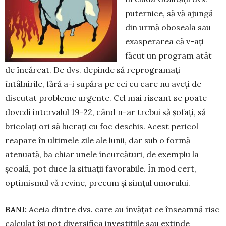
puternice, să vă ajungă
din urmă oboseala sau
exasperarea că v-ați
făcut un program atât
de încărcat. De dvs. depinde să reprogramați
întâlnirile, fără a-i supăra pe cei cu care nu aveți de
discutat probleme urgente. Cel mai riscant se poate
dovedi intervalul 19-22, când n-ar trebui să șofați, să
bricolați ori să lucrați cu foc deschis. Acest pericol
reapare în ultimele zile ale lunii, dar sub o formă
atenuată, ba chiar une­le încurcături, de exemplu la
școală, pot duce la situații favo­rabile. În mod cert,
optimismul vă revine, precum și simțul umorului.
BANI:
Aceia dintre dvs. care au învățat ce înseamnă risc
calculat își pot diversifica investițiile sau ex­tinde