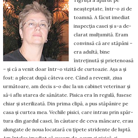
neașteptate, într-o zi de
toam­nă. A făcut imediat
inspecția casei și s-a de­
clarat mulțumită. Eram
convinsă că are stăpâni –
era adultă, bine
întreținută și prietenoasă
– și că a venit doar într-o vizită de curtoazie. Așa a și
fost: a plecat după câteva ore. Când a revenit, ziua
următoare, am decis s-o duc la un cabinet veterinar și
să-i aflu sta­rea de sănătate. Pisica era în regulă, fusese
chiar și sterilizată. Din prima clipă, a pus stăpânire pe
casa și curtea mea. Vechile pisici, care intrau prin spăr­
tura din gardul casei, în căutare de ceva mân­care, erau
alungate de noua locatară cu țipete stri­dente de luptă.
Am înțeles imediat că aveam de-acum și pisică, și