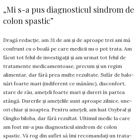
„Mi s-a pus diagnosticul sindrom de
colon spastic”
Dragă redacție, am 31 de ani și de aproape trei ani mă
confrunt cu o boală pe care medicii nu o pot trata. Am
făcut tot felul de investigații și am urmat tot felul de
tratamente me­di­camentoase, precum și un regim
alimentar, dar fără prea multe rezultate. Sufăr de balo­
nări foarte mari (indi­ferent ce mănânc), disconfort,
sta­re de rău, ame­țeli foarte mari și dureri în partea
stân­gă. Durerile și amețelile sunt a­proape zilnice, une­
ori chiar și noaptea. Pentru amețeli, am luat Oxy­bral și
Ging­ko biloba, dar fără rezultat. Ultimul medic la care
am fost mi-a pus diag­nos­­ticul sindro­­m de colon
spastic. Vă rog din suflet să îmi recomandați un tra­ta­