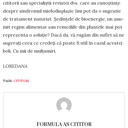
cititorii sau specialiștii revistei dvs. care au cunoș­tin­țe
despre sin­dromul mielodis­plazic îmi pot da o su­gestie
de tra­­tament naturist. Șe­din­țele de bio­ener­­gie, un anu­
mit regim ali­mentar sau remediile din plan­tele mai pot
re­prezenta o so­luție? Dacă da, vă rugăm din suflet să ne
su­ge­rați ceea ce credeți că poate fi util în cazul acestei
boli. Cu mii de mul­țumiri,
LOREDANA
TAGS:
CITITORI
FORMULA AS CITITOR