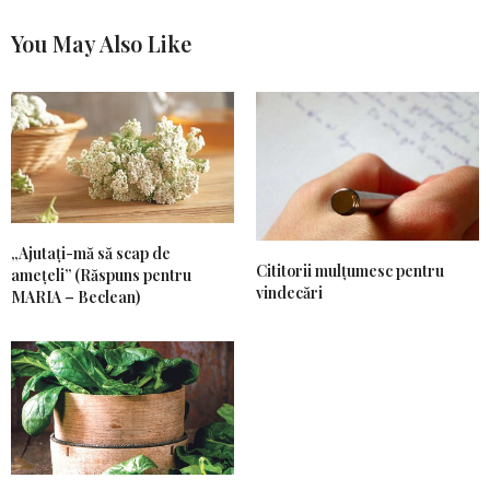
You May Also Like
„Ajutați-mă să scap de
Cititorii mulțumesc pentru
amețeli” (Răspuns pentru
vindecări
MARIA – Beclean)