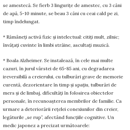
se amestecă. Se fierb 3 lingurițe de amestec, cu 3 căni
de apă, 5-10 minute, se beau 3 căni cu ceai cald pe zi,
timp înde­lungat.
* Rămâneți activă fizic și intelectual: citiți mult, zilnic;
învățați cuvinte în limbi străine, ascul­tați muzică.
* Boala Alzheimer. Se instalează, în cele mai multe
cazuri, în jurul vârstei de 65-85 ani, cu de­gra­darea
ireversibilă a creierului, cu tulburări grave de memorie
curentă, dezorientare în timp și spațiu, tulburări de
mers și de limbaj, dificultăți în folosi­rea obiectelor
personale, în recunoașterea membri­lor de familie. Ca
urmare a deteriorării rețelei cone­xiu­nilor din creier,
legăturile „se rup”, afectând func­țiile cognitive. Un
medic japonez a precizat următoa­rele: