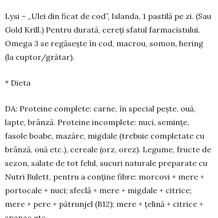
Lysi – „Ulei din ficat de cod”, Islanda, 1 pastilă pe zi. (Sau
Gold Krill.) Pentru durată, cereți sfatul farmacistului.
Omega 3 se regăsește în cod, ma­crou, somon, hering
(la cuptor/grătar).
* Dieta
DA: Proteine complete: carne, în special pește, ouă,
lapte, brânză. Proteine incomplete: nuci, se­mințe,
fasole boabe, mazăre, migdale (trebuie com­pletate cu
brânză, ouă etc.), cereale (orz, orez). Le­gume, fructe de
sezon, salate de tot felul, sucuri na­turale preparate cu
Nutri Bulett, pentru a conține fibre: morcovi + mere +
portocale + nuci; sfeclă + mere + migdale + citrice;
mere + pere + pătrunjel (B12); mere + țelină + citrice +
spanac etc.