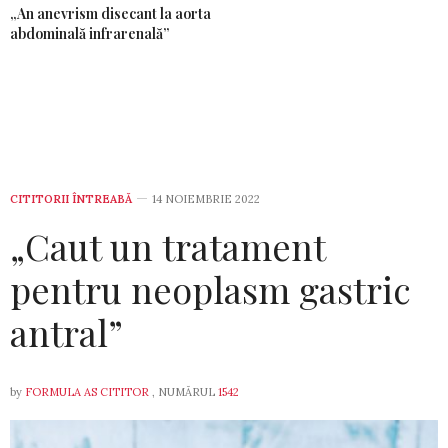
„An anevrism disecant la aorta
abdominală infrarenală”
CITITORII ÎNTREABĂ
14 NOIEMBRIE 2022
„Caut un tratament
pentru neoplasm gastric
antral”
by
FORMULA AS CITITOR
, NUMĂRUL
1542