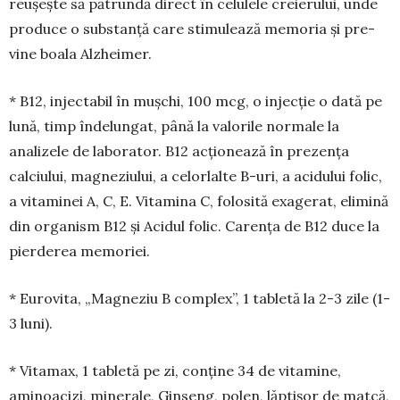
reușește să pătrundă direct în celulele creierului, unde
pro­duce o substanță care stimulează memoria și pre­
vine boala Alzheimer.
* B12, injectabil în mușchi, 100 mcg, o injecție o dată pe
lună, timp îndelungat, până la valorile normale la
analizele de laborator. B12 acționează în prezența
calciului, magneziului, a celorlalte B-uri, a acidului folic,
a vitaminei A, C, E. Vitamina C, folosită exagerat, eli­mină
din organism B12 și Acidul folic. Carența de B12 duce la
pierderea memoriei.
* Eurovita, „Magneziu B com­plex”, 1 tabletă la 2-3 zile (1-
3 luni).
* Vitamax, 1 tabletă pe zi, con­ține 34 de vitami­ne,
aminoacizi, mi­nerale, Ginseng, polen, lăptișor de matcă,