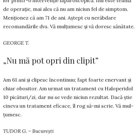
lor printr-o intervenție laparos­co­pică. Îmi este teamă
de operație, mai ales că nu am niciun fel de simptom.
Menționez că am 71 de ani. Aștept cu nerăbdare
recoman­dările dvs. Vă mulțumesc și vă doresc sănătate.
GEORGE T.
„Nu mă pot opri din clipit”
Am 61 ani și clipesc încontinuu; fapt foarte enervant și
chiar obositor. Am urmat un tratament cu Haloperidol
10 pică­turi/zi, dar nu se vede niciun rezultat. Dacă știe
cineva un tratament eficace, îl rog să-mi scrie. Vă mul­
țumesc.
TUDOR G. – București