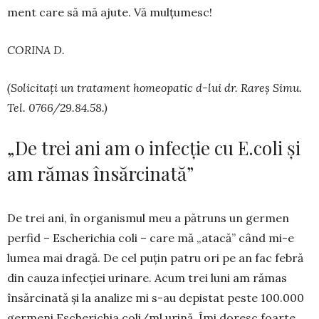
ment care să mă a­ju­te. Vă mulțu­mesc!
CORINA D.
(Solicitați un tratament homeopatic d-lui dr. Rareș Simu.
Tel. 0766/29.84.58.)
„De trei ani am o infecție cu E.coli și
am rămas însărcinată”
De trei ani, în organismul meu a pătruns un germen
perfid – Escherichia coli – care mă „ata­că” când mi-e
lumea mai dragă. De cel puțin pa­tru ori pe an fac febră
din cauza infecției urinare. Acum trei luni am rămas
însărci­nată și la analize mi s-au depistat peste 100.000
germeni Escheri­chia coli/ml urină. Îmi doresc foarte