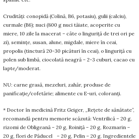
Crudități: conopidă (Colină, B6, potasiu), gulii (calciu),
curmale (B6); nuci (800 g nuci tăiate, aco­perite cu
miere, 10 zile la macerat – câte o linguriță de trei ori pe
zi), semințe, susan, alune, migdale, mie­re în ceai,
propolis (tinctură 20-30 picături în ceai), o linguriță cu
polen sub limbă, ciocolată nea­gră – 2-3 cuburi, cacao cu
lapte/mo­derat.
NU: carne grasă, mezeluri, zahăr, produse de
panificație/cofetărie; alimente cu E-uri, coloranți.
* Doctor în medicină Fritz Geiger, „Rețete de să­nătate”,
recomandă pentru memorie scăzută: Ven­trilică – 20 g,
rizomi de Obligeană – 20 g, Roiniță – 20 g, Rozmarin –
20 g, flori de Păducel – 20 g, Pelin – 20 g. Ingredientele