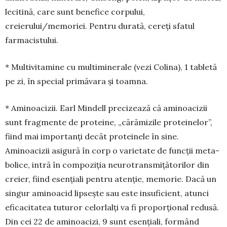
lecitină, care sunt bene­fice corpului,
creierului/memoriei. Pentru durată, cereți sfatul
farma­cis­tului.
* Multivitamine cu multimine­rale (vezi Colina), 1 tabletă
pe zi, în special primăvara și toamna.
* Aminoacizii. Earl Mindell precizează că aminoacizii
sunt frag­mente de proteine, „cărămizile pro­teinelor”,
fiind mai importanți decât pro­teinele în sine.
Aminoacizii asi­gură în corp o varietate de funcții meta­
bo­lice, intră în compoziția neu­­ro­trans­mi­țătorilor din
creier, fiind esențiali pentru a­ten­­­ție, me­mo­rie. Dacă un
singur ami­­noacid lipsește sau este insu­fi­cient, atunci
eficacitatea tutu­ror celorlalți va fi pro­por­țional redusă.
Din cei 22 de ami­noacizi, 9 sunt esen­țiali, for­mând