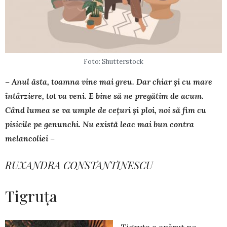
Foto: Shutterstock
– Anul ăsta, toamna vine mai greu. Dar chiar și cu mare
întârziere, tot va veni. E bine să ne pregătim de acum.
Când lumea se va umple de cețuri și ploi, noi să fim cu
pisicile pe genunchi. Nu există leac mai bun contra
melancoliei –
RUXANDRA CONSTANTINESCU
Tigruța
Tigruța a apărut pe