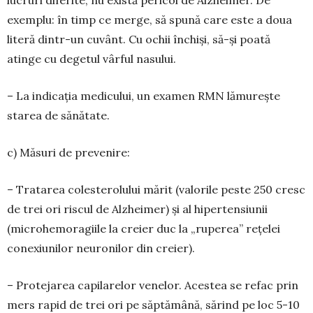
lucruri di­ferite, nu există pericol de Alzhei­mer. De
exemplu: în timp ce merge, să spună care este a doua
literă dintr-un cuvânt. Cu ochii în­chiși, să-și poată
atinge cu degetul vârful nasului.
– La indicația medicului, un exa­­men RMN lămurește
starea de sănătate.
c) Măsuri de prevenire:
– Tratarea colesterolului mărit (valo­rile peste 250 cresc
de trei ori ris­cul de Alzheimer) și al hiperten­siunii
(microhemoragiile la creier duc la „ruperea” rețelei
conexiu­nilor neuronilor din creier).
– Protejarea capilarelor vene­lor. Acestea se refac prin
mers rapid de trei ori pe săptămână, să­rind pe loc 5-10