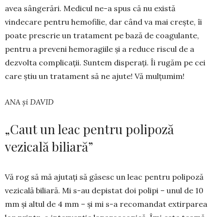
avea sân­gerări. Medicul ne-a spus că nu există
vindecare pentru hemofilie, dar când va mai crește, îi
poate pre­scrie un tratament pe bază de coa­gulante,
pentru a preveni he­mo­­ragiile și a reduce riscul de a
dez­­volta complicații. Suntem dis­pe­­rați. Îi rugăm pe cei
care știu un trata­ment să ne ajute! Vă mulțu­mim!
ANA și DAVID
„Caut un leac pentru polipoză
vezicală biliară”
Vă rog să mă ajutați să găsesc un leac pentru polipoză
vezi­cală biliară. Mi s-au depistat doi po­lipi – unul de 10
mm și altul de 4 mm – și mi s-a reco­man­­dat extirparea