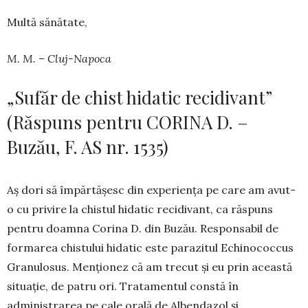
Multă sănătate,
M. M. – Cluj-Napoca
„Sufăr de chist hidatic recidivant”
(Răspuns pentru CORINA D. –
Buzău, F. AS nr. 1535)
Aș dori să împărtășesc din experiența pe care am avut-
o cu privire la chistul hidatic recidivant, ca răspuns
pentru doamna Corina D. din Buzău. Responsabil de
formarea chistului hidatic este parazitul Echinococcus
Granulosus. Menționez că am trecut și eu prin această
situație, de patru ori. Tratamentul constă în
administrarea pe cale orală de Albendazol și