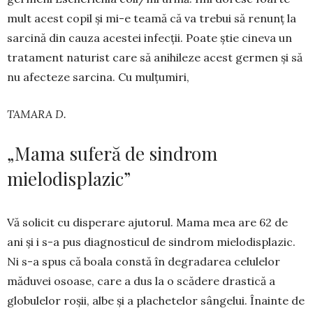
mult acest copil și mi-e tea­mă că va trebui să renunț la
sarci­nă din cauza acestei infecții. Poate știe cineva un
tratament naturist care să anihileze acest germen și să
nu afecteze sarcina. Cu mul­țumiri,
TAMARA D.
„Mama suferă de sindrom
mielodisplazic”
Vă solicit cu disperare ajuto­rul. Mama mea are 62 de
ani și i s-a pus diagnosticul de sindrom mielodisplazic.
Ni s-a spus că boa­la constă în degradarea celu­lelor
măduvei osoase, care a dus la o scădere drastică a
globulelor roșii, albe și a plachetelor sânge­lui. Înainte de