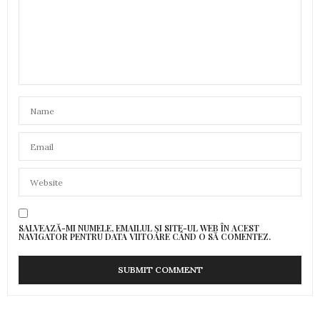
SALVEAZĂ-MI NUMELE, EMAILUL ȘI SITE-UL WEB ÎN ACEST
NAVIGATOR PENTRU DATA VIITOARE CÂND O SĂ COMENTEZ.