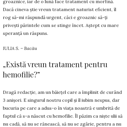
groaznice, iar de o lună face tratament cu morfină.
Dacă cineva știe vreun tratament naturist efi­cient, îl
rog să-mi răspundă urgent, căci e groaznic să-ți
privești pă­rintele cum se stinge încet. Aștept cu mare
spe­ranță un răspuns.
IULIA S. – Bacău
„Există vreun tratament pentru
hemofilie?”
Dragă redacție, am un băiețel care a împlinit de curând
3 anișori. E singurul nostru copil și îl iubim nespus, dar
bucuria pe care a adus-o în viața noastră e umbrită de
faptul că s-a născut cu hemofilie. Îl păzim ca niște ulii să
nu cadă, să nu se rănească, să nu se zgârie, pentru a nu