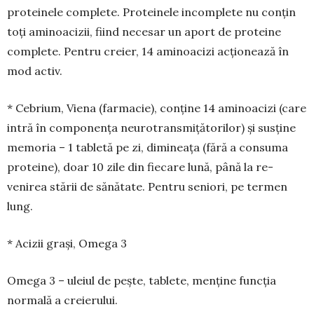
proteinele complete. Protei­nele incomplete nu conțin
toți ami­noacizii, fiind necesa­r un aport de proteine
complete. Pentru creier, 14 aminoacizi acționează în
mod activ.
* Cebrium, Viena (farmacie), conține 14 ami­noacizi (care
intră în componența neurotrans­mițătorilor) și susține
me­mo­ria – 1 ta­bletă pe zi, dimi­neața (fără a consuma
proteine), doar 10 zile din fiecare lună, până la re­
venirea stării de sănătate. Pentru seniori, pe termen
lung.
* Acizii grași, Omega 3
Omega 3 – uleiul de pește, tablete, menține funcția
normală a creierului.