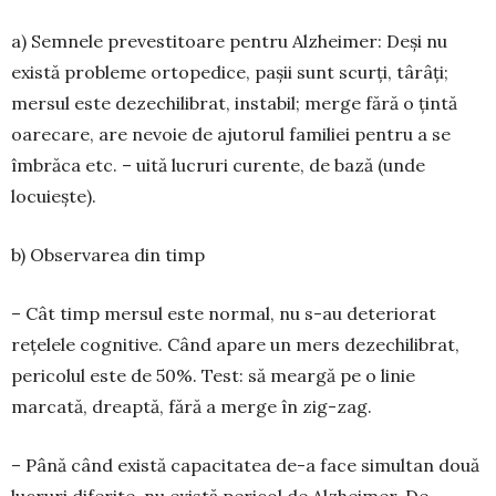
a) Semnele prevestitoare pentru Alzheimer: Deși nu
există probleme ortopedice, pașii sunt scurți, târâți;
mersul este dezechilibrat, instabil; merge fără o țintă
oarecare, are ne­voie de aju­torul familiei pentru a se
îmbrăca etc. – uită lucruri curente, de bază (unde
locuiește).
b) Observarea din timp
– Cât timp mersul este nor­mal, nu s-au dete­riorat
rețelele cognitive. Când apare un mers dez­echi­librat,
pericolul este de 50%. Test: să meargă pe o linie
marcată, dreaptă, fără a merge în zig-zag.
– Până când există capacitatea de-a face simultan două