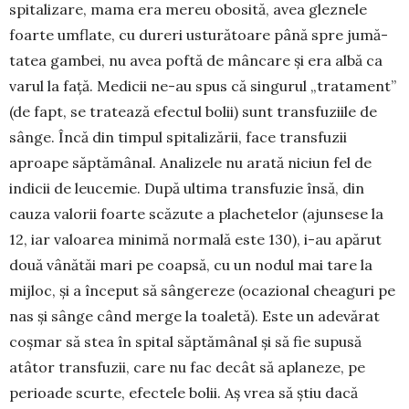
spitalizare, mama era mereu obosită, avea gleznele
foar­te umflate, cu dureri ustură­toare până spre jumă­
tatea gambei, nu avea poftă de mâncare și era albă ca
varul la față. Medicii ne-au spus că singurul „tratament”
(de fapt, se tratează efectul bolii) sunt transfu­ziile de
sânge. Încă din timpul spi­ta­lizării, face transfuzii
aproape săptă­mânal. Ana­lizele nu arată niciun fel de
indicii de ­leucemie. După ultima trans­fuzie însă, din
cauza valorii foarte scăzute a pla­chetelor (ajunsese la
12, iar valoarea minimă nor­mală este 130), i-au apărut
două vânătăi mari pe coapsă, cu un nodul mai tare la
mij­loc, și a înce­put să sân­gereze (ocazional cheaguri pe
nas și sânge când merge la toaletă). Este un adevărat
coșmar să stea în spital săptămânal și să fie supusă
atâtor trans­fuzii, care nu fac decât să aplaneze, pe
perioade scurte, efectele bolii. Aș vrea să știu dacă