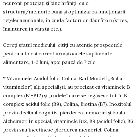
neuronii protejați și bine hrăniți, cu o
structură/memorie bună și optimi­zarea funcționării
rețelei neuronale, în ciuda fac­torilor dăunători (stres,
înaintarea în vârstă etc.).
Cereți sfatul medicului, citiți cu atenție pros­pectele,
pentru a folosi corect următoarele supli­mente
alimentare, 1-3 luni, apoi pauză de 7 zile:
* Vitaminele. Acidul folic. Colina. Earl Mindell „Biblia
vitaminelor”, alți spe­cialiști, au precizat că vitaminele B
complex (B1-B12) și „rudele” care se regăsesc tot în B
complex: acidul folic (B9), Co­lina, Biotina (B7), Inozitolul,
previn declinul cogni­tiv, pierderea memoriei și boala
Alzheimer. În spe­cial, vitaminele B12, B9 (acidul folic), B6
previn sau încetinesc pierderea memoriei. Colina