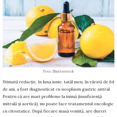
Foto: Shutterstock
Stimată redacție, în luna iunie, tatăl meu, în vârstă de 64
de ani, a fost diagnosticat cu neo­plasm gastric antral.
Pentru că are mari probleme la inimă (insuficiență
mitrală și aortică), nu poate face trata­men­tul oncologic
cu citostatice. După fiecare masă vomi­tă, are dureri