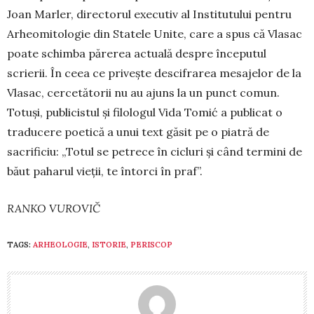
Joan Marler, directorul executiv al Institutului pentru
Arheo­mi­to­logie din Statele Unite, care a spus că Vlasac
poate schimba părerea actuală despre începutul
scrierii. În ceea ce priveşte descifrarea me­sajelor de la
Vlasac, cercetătorii nu au ajuns la un punct comun.
Totuşi, pu­blicistul și filologul Vida Tomić a publicat o
traducere poe­tică a unui text găsit pe o piatră de
sacrificiu: „Totul se petrece în cicluri şi când termini de
băut paharul vieţii, te întorci în praf”.
RANKO VUROVIČ
TAGS:
ARHEOLOGIE
,
ISTORIE
,
PERISCOP