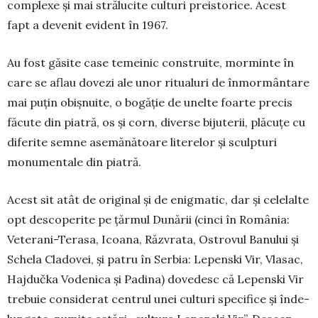
com­ple­xe şi mai stră­lu­cite culturi pre­isto­rice. A­cest
fapt a deve­nit evident în 1967.
Au fost găsite case temeinic construite, mor­­minte în
care se aflau dovezi ale unor ritua­luri de înmormântare
mai puţin obiş­nuite, o bogăţie de unelte foarte precis
făcute din piatră, os şi corn, di­verse bijuterii, plăcuţe cu
diferite semne asemă­nă­toare literelor şi sculp­­turi
monumentale din piatră.
Acest sit atât de original şi de enig­matic, dar şi ce­lelalte
opt des­coperite pe ţărmul Dunării (cinci în Ro­mânia:
Veterani-Terasa, Icoana, Răzvrata, Ostro­vul Banului şi
Sche­la Cladovei, şi patru în Serbia: Le­penski Vir, Vlasac,
Hajdučka Vo­denica şi Padina) do­vedesc că Le­penski Vir
trebuie considerat cen­trul unei culturi specifice şi înde­