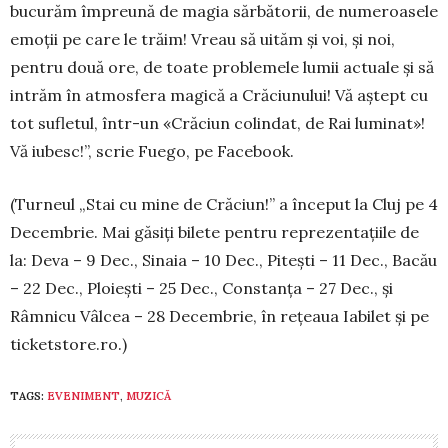
bucurăm împreună de magia sărbătorii, de numeroasele
emoții pe care le trăim! Vreau să uităm și voi, și noi,
pentru două ore, de toate problemele lumii actuale și să
intrăm în atmosfera magică a Crăciunului! Vă aștept cu
tot su­fletul, într-un «Crăciun colin­dat, de Rai luminat»!
Vă iu­besc!”, scrie Fuego, pe Facebook.
(Turneul „Stai cu mine de Cră­ciun!” a început la Cluj pe 4
Decembrie. Mai găsiți bilete pen­­tru reprezentațiile de
la: Deva – 9 Dec., Sinaia – 10 Dec., Pitești – 11 Dec., Bacău
– 22 Dec., Ploiești – 25 Dec., Constanța – 27 Dec., și
Râmnicu Vâlcea – 28 Decembrie, în rețeaua Iabilet și pe
ticketstore.ro.)
TAGS:
EVENIMENT
,
MUZICĂ