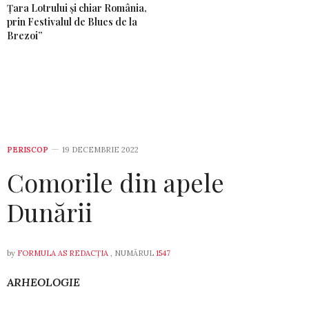
Țara Lotrului și chiar România,
prin Festivalul de Blues de la
Brezoi”
PERISCOP
19 DECEMBRIE 2022
Comorile din apele
Dunării
by
FORMULA AS REDACȚIA
, NUMĂRUL
1547
ARHEOLOGIE