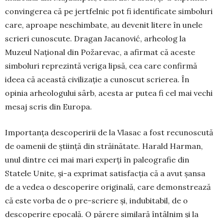
con­vin­gerea că pe jert­felnic pot fi iden­ti­ficate sim­bo­luri
care, aproa­pe ne­schimbate, au de­venit litere în unele
scrieri cu­noscute. Dragan Jaca­nović, arheolog la
Muzeul Naţional din Poža­re­vac, a afir­mat că aceste
sim­boluri re­pre­zintă ve­riga lipsă, cea care con­firmă
ideea că această civi­lizaţie a cunoscut scrierea. În
opinia arheo­logului sârb, acesta ar pu­tea fi cel mai vechi
me­saj scris din Eu­ropa.
Importanţa desco­peririi de la Vlasac a fost re­cu­nos­cută
de oamenii de ştiinţă din străi­nătate. Harald Har­man,
unul dintre cei mai mari experţi în paleo­gra­fie din
Statele Unite, şi-a ex­primat satisfacția că a avut şansa
de a vedea o des­coperire ori­ginală, care de­mons­trează
că este vorba de o pre-scriere şi, in­du­bitabil, de o
descoperire epo­cală. O părere simi­lară întâl­nim şi la