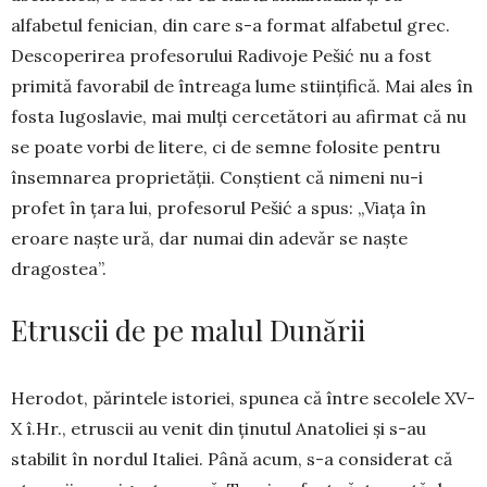
alfabetul fenician, din care s-a format alfabetul grec.
Descoperirea profesorului Radivoje Pešić nu a fost
primită favorabil de întreaga lume stiinţifică. Mai ales în
fosta Iugoslavie, mai mulţi cercetători au afirmat că nu
se poate vorbi de litere, ci de semne folosite pentru
însemnarea proprietăţii. Con­ştient că nimeni nu-i
profet în ţara lui, profe­sorul Pešić a spus: „Viaţa în
eroare naşte ură, dar numai din ade­văr se naşte
dragostea”.
Etruscii de pe malul Dunării
Herodot, părintele istoriei, spunea că între seco­lele XV-
X î.Hr., etruscii au venit din ţinutul Ana­toliei şi s-au
stabilit în nordul Italiei. Până acum, s-a considerat că