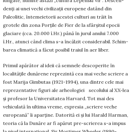
lun­gate, numite astăzi „cultura Le­penski Vir”. Descen­
denţi ai unei vechi ci­vilizaţii europene datând din
Paleolitic, înteme­ie­torii acestei culturi au trăit în
grotele din zona Porţile de Fier de la sfârşitul epocii
gla­ciare (cca. 20.000 î.Hr.) până în jurul anului 7.000
î.Hr., atunci când cli­ma s-a încălzit consi­de­rabil. Schim­
barea cli­ma­tică a făcut posibil traiul în aer liber.
Primul apărător al ideii că semnele des­co­perite în
localităţile du­nărene re­prezintă cea mai veche scriere a
fost Marija Gimbutas (1921-1994), una dintre cele mai
repre­zen­tative figuri ale arheologiei secolului al XX-lea
şi pro­fesor la Universitatea Harvard. Tot mai des
vehiculată în ultima vreme, expresia „scriere veche
europeană” îi aparţine. Datorită ei şi lui Harald Harman,
teoria că la Du­năre ar fi apărut pre-scrierea s-a impus
la nivel in­ter­naţional. Sir Mortimer Wheeler (1890-