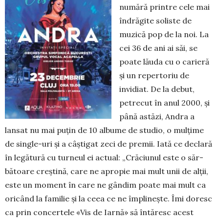
numără prin­­tre cele mai
în­drăgite solis­te de
muzică pop de la noi. La
cei 36 de ani ai săi, se
poate lăuda cu o carieră
și un reper­toriu de
invidiat. De la debut,
petrecut în anul 2000, și
până astăzi, Andra a
lansat nu mai puțin de 10 albume de stu­dio, o mul­țime
de single-uri și a câștigat zeci de premii. Iată ce declară
în legătură cu turneul ei actual: „Crăciunul este o săr­
bătoare creștină, care ne apropie mai mult unii de alții,
este un moment în care ne gândim poate mai mult ca
oricând la familie și la ceea ce ne îm­pli­nește. Îmi doresc
ca prin concertele «Vis de Iar­nă» să întăresc acest