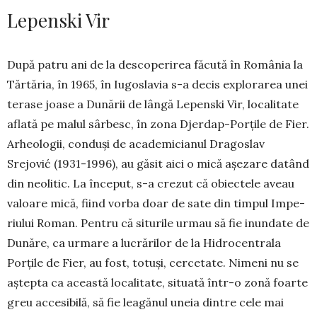
Lepenski Vir
După patru ani de la descope­rirea făcută în România la
Tăr­tăria, în 1965, în Iugoslavia s-a decis ex­plorarea unei
terase joase a Dună­rii de lângă Lepenski Vir, localitate
aflată pe malul sârbesc, în zona Djerdap-Porţile de Fier.
Arhe­o­lo­gii, conduşi de acade­mi­cianul Dra­­goslav
Srejović (1931-1996), au găsit aici o mică aşe­zare datând
din neo­litic. La în­ceput, s-a crezut că obiec­tele aveau
valoare mică, fiind vorba doar de sate din timpul Im­pe­
riului Roman. Pentru că situ­rile urmau să fie inundate de
Du­nă­re, ca urmare a lucrărilor de la Hi­drocentrala
Porţi­le de Fier, au fost, to­tuşi, cer­cetate. Nimeni nu se
aştepta ca aceas­tă lo­calitate, situată într-o zonă foar­te
greu ac­ce­sibilă, să fie lea­gănul uneia dintre cele mai