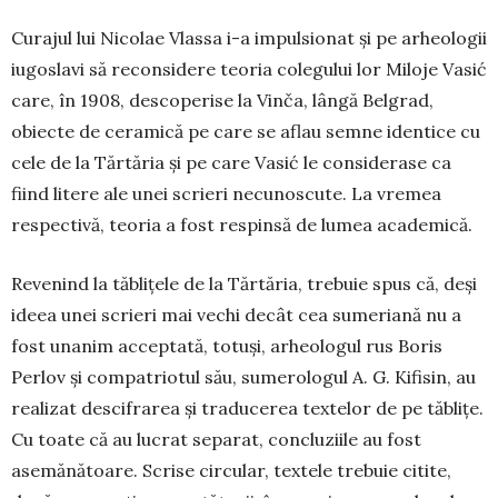
Curajul lui Nicolae Vlassa i-a impulsionat şi pe arheologii
iugo­slavi să reconsidere teo­ria colegului lor Mi­loje Vasić
care, în 1908, descoperise la Vinča, lân­gă Belgrad,
obiec­te de cera­mi­că pe care se aflau semne iden­tice cu
cele de la Tărtăria şi pe care Vasić le con­siderase ca
fiind litere ale unei scrieri necu­noscute. La vremea
respectivă, teoria a fost respinsă de lumea academică.
Revenind la tăbliţele de la Tărtăria, trebuie spus că, deşi
ideea unei scrieri mai vechi decât cea su­me­riană nu a
fost unanim acceptată, totuşi, arheo­logul rus Boris
Perlov şi compatriotul său, sume­rologul A. G. Kifisin, au
realizat descifrarea şi tra­ducerea textelor de pe tăbliţe.
Cu toate că au lucrat separat, concluziile au fost
asemănătoare. Scrise circular, textele trebuie citite,