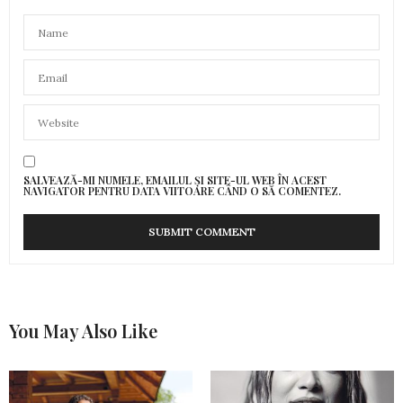
SALVEAZĂ-MI NUMELE, EMAILUL ȘI SITE-UL WEB ÎN ACEST
NAVIGATOR PENTRU DATA VIITOARE CÂND O SĂ COMENTEZ.
You May Also Like