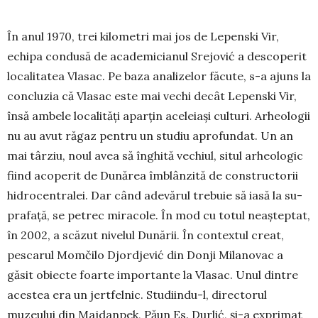
În anul 1970, trei kilometri mai jos de Lepenski Vir,
echipa condusă de academicianul Srejović a descoperit
localitatea Vla­sac. Pe baza ana­lizelor făcute, s-a ajuns la
concluzia că Vlasac este mai vechi decât Le­penski Vir,
însă ambele localităţi apar­ţin ace­leiaşi culturi. Ar­heologii
nu au avut răgaz pen­tru un studiu aprofun­dat. Un an
mai târziu, noul avea să înghită vechiul, situl arheo­logic
fiind acoperit de Dună­rea îm­blânzită de cons­truc­torii
hidro­­centralei. Dar când ade­vărul trebuie să iasă la su­
prafaţă, se petrec mi­racole. În mod cu totul neaşteptat,
în 2002, a scăzut nivelul Du­nării. În contextul creat,
pescarul Mom­čilo Djordjević din Donji Milano­vac a
găsit obiecte foarte importante la Vlasac. Unul dintre
acestea era un jert­felnic. Stu­diindu-l, directorul
muzeului din Majdan­pek, Păun Es. Durlić, şi-a expri­mat