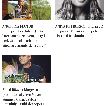
ANGELICA FLUTUR
ANITA PETRUESCU (interpretă
(interpretă de folclor): „Să ne
de jazz): „Vreau să mai petrec
bucurăm de ce avem, dragii
niște ani în Olanda”
mei, că altfel murim de
supărare înainte de vreme!”
Mihai Răzvan Mugescu
(Fondator al „Live Music
Summer Camp”, Valea
Lotrului): „Mulți descoperă