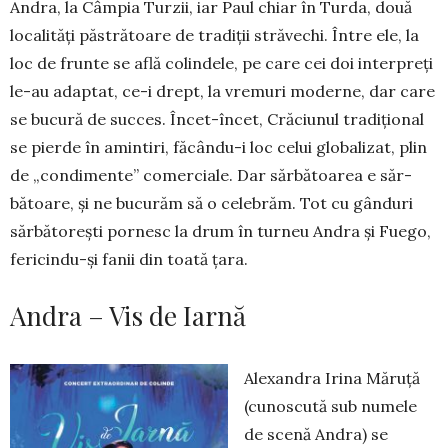
Andra, la Câmpia Turzii, iar Paul chiar în Turda, două
localități păstrătoare de tradiții străvechi. Între ele, la
loc de frunte se află colindele, pe care cei doi interpreți
le-au adaptat, ce-i drept, la vremuri mo­der­ne, dar care
se bucură de succes. Încet-încet, Cră­ciunul tradi­țio­nal
se pierde în amintiri, făcându-i loc celui globalizat, plin
de „condimente” comer­ciale. Dar sărbătoarea e săr­
bătoare, și ne bucurăm să o celebrăm. Tot cu gânduri
săr­bătorești pornesc la drum în turneu Andra și Fuego,
feri­cindu-și fa­nii din toată țara.
Andra – Vis de Iarnă
Alexandra Irina Măruță
(cunoscută sub numele
de sce­nă Andra) se