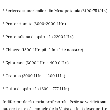
* Scrierea sumerienilor din Mesopotamia (3100-75 î.Hr.)
* Proto-elamita (3000-2000 î.Hr.)
* Protoindiana (a apărut în 2200 î.Hr.)
* Chineza (1300 î.Hr. până în zilele noastre)
* Egipteana (3000 î.Hr. – 400 d.Hr.)
* Cretana (2000 î.Hr. – 1200 î.Hr.)
* Hitita (a apărut în 1600 – 777 î.Hr.)
Indiferent dacă teoria profesorului Pešić se verifică sau
nu, cert este că semnele de la Vinča au fost desco­perite