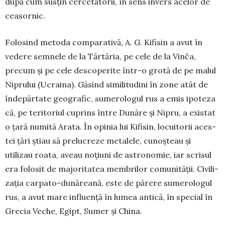
după cum susţin cer­cetătorii, în sens invers acelor de
ceasornic.
Folosind metoda comparativă, A. G. Kifisin a avut în
vedere semnele de la Tărtăria, pe cele de la Vinča,
precum şi pe cele desco­perite în­tr-o grotă de pe malul
Niprului (Ucraina). Găsind similitudini în zone atât de
în­de­părtate geografic, sume­rologul rus a emis ipoteza
că, pe teritoriul cuprins între Dunăre şi Nipru, a existat
o ţară numită Arata. În opinia lui Kifisin, locui­torii aces­­
tei ţări ştiau să prelucreze metalele, cunoş­teau şi
utilizau roata, aveau noţiuni de astronomie, iar scrisul
era folosit de majoritatea membrilor co­munităţii. Civili­
zaţia carpato-dună­reană, este de părere sumerologul
rus, a avut mare influenţă în lumea antică, în special în
Grecia Veche, Egipt, Sumer şi China.