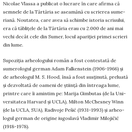
Nicolae Vlassa a publicat o lucrare în care afirma că
sem­nele de la Tărtăria se aseamă­nă cu scrierea sume­
riană. Nouta­tea, care avea să schimbe is­toria scrisului,
era că tăbliţele de la Tăr­tăria erau cu 2.000 de ani mai
vechi de­cât cele din Sumer, locul apariţiei primei scrieri
din lume.
Supoziția arheologului român a fost contestată de
sumerologul german Adam Falkenstein (1906-1966) şi
de arheologul M. S. Hood, însă a fost susţinută, preluată
şi dezvoltată de oameni de ştiinţă din întreaga lume,
printre care îi amin­tim pe: Marija Gim­butas (de la Uni­
ver­si­ta­tea Har­­vard şi UCLA), Mil­ton McChes­ney Winn
(de la UCLA, SUA), Ra­di­voje Pešić (1931-1993) şi arheo­
logul ger­­man de origi­ne iu­goslavă Vla­di­mir Mi­lojičić
(1918-1978).