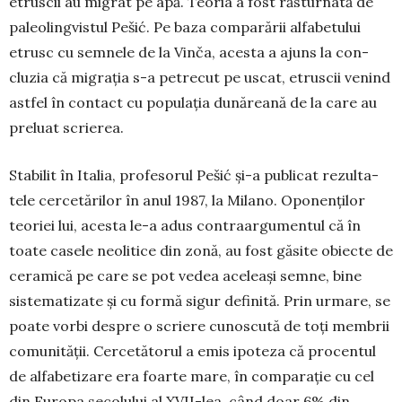
etruscii au migrat pe apă. Teoria a fost răsturnată de
paleolingvistul Pešić. Pe baza comparării alfa­betului
etrusc cu semnele de la Vinča, acesta a ajuns la con­
cluzia că migra­ţia s-a petrecut pe uscat, etrus­cii venind
astfel în contact cu populaţia dună­reană de la care au
preluat scrie­rea.
Stabilit în Ita­lia, profe­so­rul Pešić şi-a pu­blicat rezul­ta­
tele cercetă­ri­lor în anul 1987, la Milano. Opo­nenţilor
teoriei lui, acesta le-a adus contraar­gu­mentul că în
toate casele neolitice din zonă, au fost gă­site obiecte de
ceramică pe care se pot vedea aceleaşi sem­ne, bine
sistematizate şi cu formă sigur definită. Prin ur­mare, se
poate vorbi despre o scriere cunoscută de toţi membrii
comu­nităţii. Cerce­tătorul a emis ipoteza că procentul
de alfabetizare era foarte mare, în com­paraţie cu cel
din Europa secolului al XVII-lea, când doar 6% din