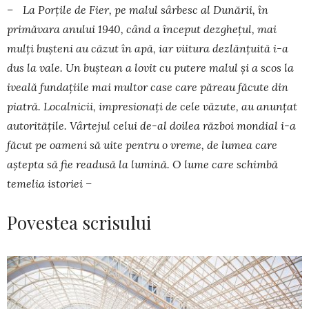
– La Porţile de Fier, pe malul sârbesc al Dunării, în
primăvara anului 1940, când a început dezgheţul, mai
mulţi buşteni au căzut în apă, iar viitura dezlănțuită i-a
dus la vale. Un buştean a lovit cu putere malul şi a scos la
iveală fundaţiile mai multor case care păreau făcute din
piatră. Localnicii, impresionaţi de cele văzute, au anunţat
autorităţile. Vârtejul celui de-al doilea război mondial i-a
făcut pe oameni să uite pentru o vreme, de lumea care
aştepta să fie readusă la lumină. O lume care schimbă
temelia istoriei –
Povestea scrisului