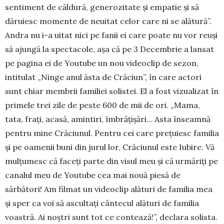
sentiment de căldură, gene­rozitate și empatie și să
dăruiesc momente de ne­uitat celor care ni se ală­tură”.
Andra nu i-a uitat nici pe fanii ei care poate nu vor reuși
să ajungă la spec­tacole, așa că pe 3 De­cem­brie a lansat
pe pa­gina ei de Youtube un nou vi­deoclip de sezon,
intitulat „Ninge anul ăsta de Cră­ciun”, în care ac­tori
sunt chiar mem­brii familiei so­lis­tei. El a fost vizualizat în
primele trei zile de peste 600 de mii de ori. „Ma­ma,
tata, frați, acasă, amin­tiri, îmbrăți­șări… Asta în­seam­nă
pentru mine Crăciu­nul. Pen­tru cei care prețuiesc fami­lia
și pe oamenii buni din jurul lor, Crăciunul este Iubire. Vă
mulțumesc că fa­ceți parte din visul meu și că urmăriți pe
canalul meu de Youtube cea mai nouă piesă de
sărbători! Am fil­mat un videoclip ală­turi de familia mea
și sper ca voi să ascultați cântecul ală­turi de fami­lia
voas­tră. Ai noștri sunt tot ce con­tea­ză!”, de­clara solista.