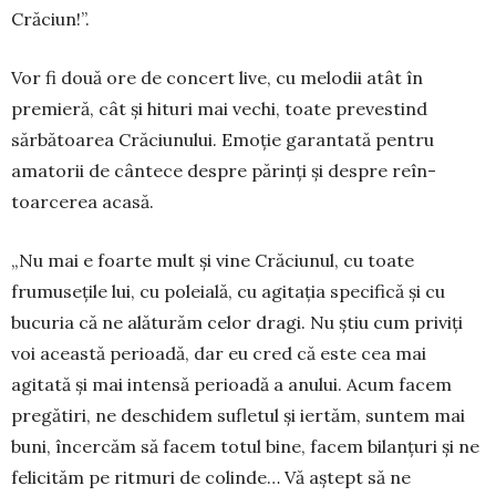
Crăciun!”.
Vor fi două ore de concert live, cu melodii atât în
premieră, cât și hituri mai vechi, toate prevestind
sărbătoarea Crăciunului. Emoție garantată pentru
amatorii de cân­tece despre părinți și despre reîn­
toarcerea acasă.
„Nu mai e foarte mult și vine Cră­ciunul, cu toa­te
frumusețile lui, cu poleială, cu agitația spe­cifică și cu
bucuria că ne alăturăm celor dragi. Nu știu cum priviți
voi această perioadă, dar eu cred că este cea mai
agitată și mai intensă perioadă a anului. Acum facem
pregătiri, ne deschidem sufletul și iertăm, suntem mai
buni, încercăm să facem totul bine, facem bilanțuri și ne
felicităm pe ritmuri de colinde… Vă aștept să ne