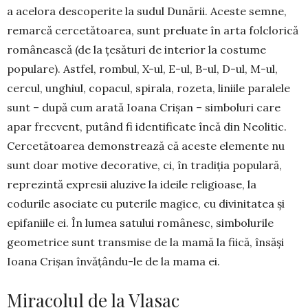
a acelora des­coperite la sudul Dunării. Aceste semne,
re­mar­că cer­ce­tătoarea, sunt pre­luate în arta fol­clorică
româ­nească (de la ţesă­turi de interior la cos­tume
populare). Astfel, rom­bul, X-ul, E-ul, B-ul, D-ul, M-ul,
cercul, un­ghiul, copacul, spirala, rozeta, liniile paralele
sunt – du­pă cum arată Ioana Cri­şan – simboluri ca­re
apar frec­vent, putând fi iden­ti­fi­cate încă din Neolitic.
Cer­cetătoarea de­mons­­trea­ză că aceste elemente nu
sunt doar motive de­corative, ci, în tradiţia popu­lară,
re­pre­­zintă ex­presii aluzive la ideile reli­gioase, la
codurile asociate cu puterile ma­gi­ce, cu di­vinitatea şi
epifaniile ei. În lumea satului ro­mâ­nesc, simbo­lurile
geo­me­trice sunt trans­mise de la mamă la fiică, însăşi
Ioana Crişan învăţându-le de la mama ei.
Miracolul de la Vlasac