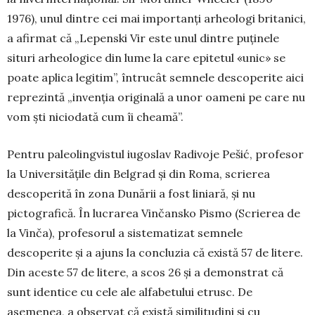
1976), unul dintre cei mai importanţi arheologi britanici,
a afirmat că „Lepenski Vir este unul dintre puţinele
situri arheo­logice din lume la care epitetul «unic» se
poate aplica legitim”, întrucât semnele desco­perite aici
re­pre­zintă „invenţia originală a unor oa­meni pe care nu
vom şti niciodată cum îi cheamă”.
Pentru paleolingvistul iugoslav Radivoje Pešić, profesor
la Universităţile din Belgrad şi din Roma, scrierea
descoperită în zona Dunării a fost liniară, şi nu
pictografică. În lucrarea Vinčansko Pismo (Scrierea de
la Vinča), profesorul a sistematizat semnele
descoperite şi a ajuns la concluzia că există 57 de litere.
Din aceste 57 de litere, a scos 26 şi a demonstrat că
sunt identice cu cele ale alfabetului etrusc. De
asemenea, a observat că există simili­tudini şi cu