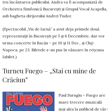
tru încântarea publicu­lui. Andra va fi acom­paniată de
Orchestra Simfonică București și Grupul Vocal Acapella,
sub bagheta dirijorului Andrei Tudor.
(Spectacolul „Vis de Iarnă” a avut deja primele două
reprezentații în București pe 5 și 6 De­cem­brie, dar vor
urma concerte în Bacău – pe 10 și 11 Dec., și Cluj-
Napoca, pe 23. Biletele s-au pus în vânzare în rețeaua
Iabilet.)
Turneu Fuego – „Stai cu mine de
Crăciun”
Paul Surugiu – Fuego are
mare tre­cere mu­zicală
mai ales la publicul de vâr­