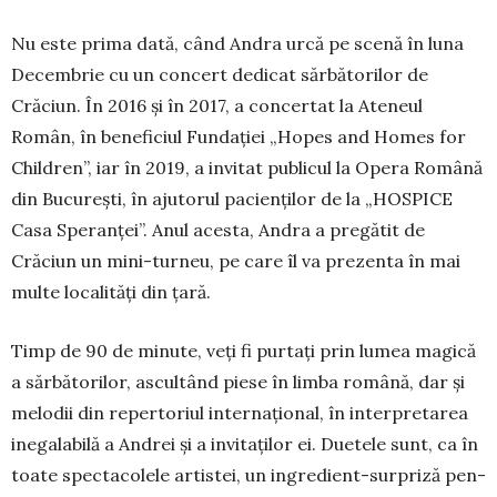
Nu este prima dată, când Andra urcă pe scenă în luna
Decembrie cu un concert dedicat sărbă­torilor de
Crăciun. În 2016 și în 2017, a concertat la Ateneul
Român, în beneficiul Fundației „Hopes and Homes for
Children”, iar în 2019, a invitat publicul la Opera Română
din Bu­curești, în ajutorul pacienților de la „HOS­PICE
Casa Spe­ran­ței”. Anul acesta, Andra a pregătit de
Crăciun un mini-turneu, pe care îl va prezenta în mai
multe lo­calități din țară.
Timp de 90 de mi­nute, veți fi purtați prin lumea magică
a săr­bătorilor, as­cultând piese în limba ro­mână, dar și
melodii din repertoriul interna­țional, în inter­pretarea
inegalabilă a Andrei și a invitaților ei. Duetele sunt, ca în
toate spectacolele artistei, un ingredient-surpriză pen­