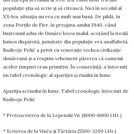
populaţie ştia să scrie şi să citească. Nici în secolul al
XX-lea, situaţia nu era cu mult mai bună. De pildă, în
zona Porţile de Fier, în preaj­ma anului 1940, când
buşteanul adus de Dunăre lo­vea malul, sco­ţând la iveală
lumea dispărută, ju­mătate din populaţie era analfabetă.
Radivoje Pešić a privit cu veneraţie vechea civilizaţie
dunăreană şi a respins vehement părerea că oamenii
acelor timpuri erau primitivi. În consecinţă, a întocmit
un tabel cro­nologic al apariţiei scrisului în lume.
Apariţia scrisului în lume. Tabel cronologic întocmit de
Radivoje Pešić
* Protoscrierea de la Lepenski Vir (8000-6000 î.Hr.)
* Scrierea de la Vinča şi Tărtăria (5500-3200 î.Hr.)