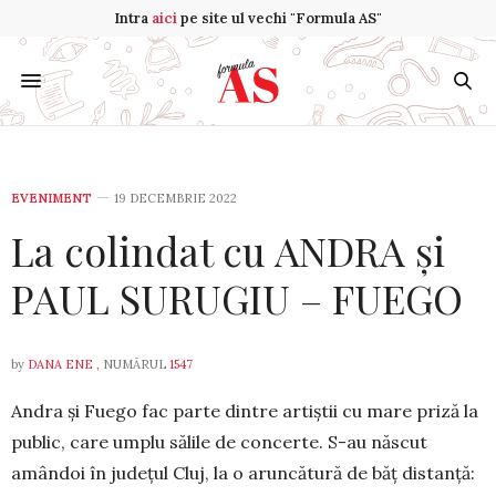
Intra
aici
pe site ul vechi "Formula AS"
EVENIMENT
19 DECEMBRIE 2022
La colindat cu ANDRA și
PAUL SURUGIU – FUEGO
by
DANA ENE
, NUMĂRUL
1547
Andra și Fuego fac parte dintre artiștii cu mare priză la
public, care umplu sălile de concerte. S-au născut
amândoi în ju­dețul Cluj, la o aruncătură de băț distanță: