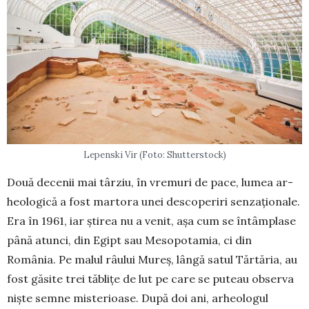
Lepenski Vir (Foto: Shutterstock)
Două decenii mai târziu, în vremuri de pace, lumea ar­
heologică a fost martora unei descoperiri sen­za­ţio­nale.
Era în 1961, iar ştirea nu a venit, aşa cum se în­tâm­plase
până atunci, din Egipt sau Me­sopotamia, ci din
România. Pe ma­lul râului Mureş, lângă satul Tărtă­ria, au
fost găsite trei tăbliţe de lut pe care se puteau ob­serva
nişte semne misterioase. După doi ani, arheologul