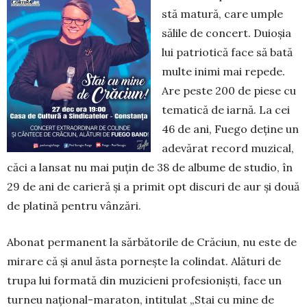
stă matură, care umple
sălile de con­cert. Duioșia
lui pa­triotică face să bată
multe inimi mai re­pede.
Are peste 200 de piese cu
tematică de iarnă. La cei
46 de ani, Fuego deține un
adevărat record muzical,
căci a lan­sat nu mai puțin de 38 de albume de stu­dio, în
29 de ani de carieră și a primit opt discuri de aur și două
de platină pentru vânzări.
Abonat permanent la sărbătorile de Crăciun, nu este de
mirare că și anul ăsta pornește la colindat. Alături de
trupa lui formată din muzicieni profe­sioniști, face un
turneu național-maraton, intitulat „Stai cu mine de