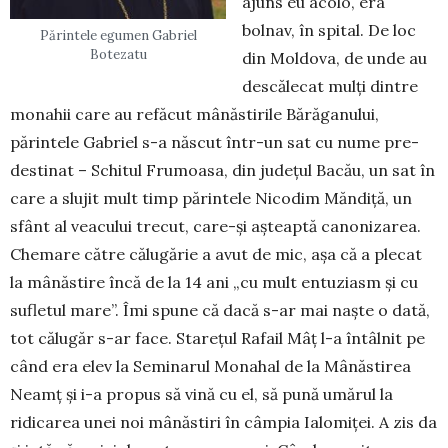
ajuns eu acolo, era
bolnav, în spital. De loc
Părintele egumen Gabriel
Botezatu
din Moldova, de unde au
descălecat mulți dintre
monahii care au refăcut mânăstirile Bărăganului,
părintele Gabriel s-a născut într-un sat cu nume pre­
destinat – Schitul Frumoasa, din județul Bacău, un sat în
care a slujit mult timp părintele Nicodim Măn­diță, un
sfânt al veacului trecut, care-și așteaptă canonizarea.
Chemare către călugărie a avut de mic, așa că a plecat
la mânăstire încă de la 14 ani „cu mult entuziasm și cu
sufletul mare”. Îmi spune că dacă s-ar mai naște o dată,
tot călugăr s-ar face. Sta­rețul Rafail Mâț l-a întâlnit pe
când era elev la Se­mi­narul Monahal de la Mânăstirea
Neamț și i-a pro­pus să vină cu el, să pună umărul la
ridicarea unei noi mânăstiri în câmpia Ialomiței. A zis da