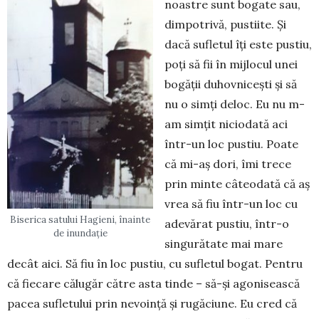
noastre sunt bogate sau,
dimpotrivă, pustiite. Și
dacă sufletul îți este pustiu,
poți să fii în mijlocul unei
bogății duhovnicești și să
nu o simți deloc. Eu nu m-
am simțit niciodată aci
într-un loc pustiu. Poate
că mi-aș dori, îmi trece
prin minte câteo­dată că aș
vrea să fiu într-un loc cu
Biserica satului Hagieni, înainte
adevărat pustiu, într-o
de inundație
singurătate mai mare
decât aici. Să fiu în loc pustiu, cu sufletul bogat. Pentru
că fiecare călugăr către asta tinde – să-și agonisească
pacea sufletului prin ne­voință și rugăciune. Eu cred că