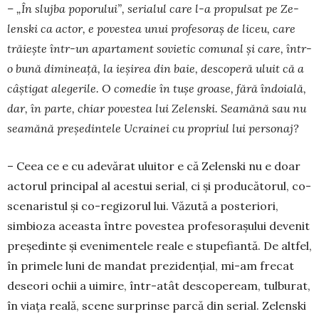
– „În slujba poporului”, se­rialul care l-a propulsat pe Ze­­
lenski ca actor, e povestea unui pro­fesoraș de liceu, care
trăiește în­tr-un apartament so­vietic co­mu­nal și care, într-
o bună di­mineață, la ieșirea din baie, descoperă uluit că a
câș­tigat ale­gerile. O comedie în tu­șe groa­­se, fără îndoială,
dar, în parte, chiar povestea lui Ze­lenski. Seamănă sau nu
sea­mă­nă președintele Ucrainei cu pro­priul lui per­sonaj?
– Ceea ce e cu adevărat ulu­itor e că Zelenski nu e doar
ac­torul principal al acestui serial, ci și producătorul, co-
scenaristul și co-regizorul lui. Văzută a pos­teriori,
simbioza aceasta între povestea profe­so­rașului devenit
președinte și evenimentele reale e stupe­fi­antă. De altfel,
în pri­mele luni de mandat preziden­țial, mi-am frecat
deseori ochii a uimire, într-atât descopeream, tulburat,
în viața reală, scene sur­prinse parcă din serial. Ze­lenski