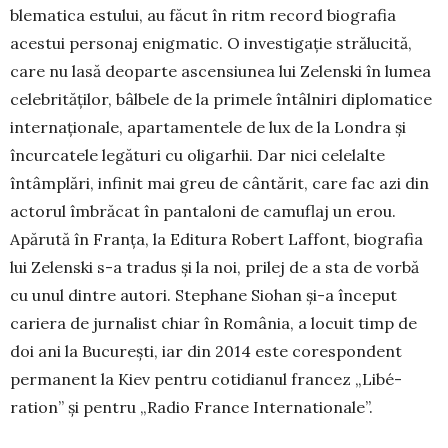
blematica estului, au făcut în ritm record bio­gra­fia
acestui personaj enigmatic. O investigație stră­lucită,
care nu lasă deoparte ascensiunea lui Zelenski în lumea
celebrităților, bâlbele de la pri­mele întâlniri diplomatice
internaționale, aparta­mentele de lux de la Londra și
încurcatele legături cu oligarhii. Dar nici celelalte
întâmplări, infinit mai greu de cântărit, care fac azi din
actorul îm­bră­­cat în pantaloni de camuflaj un erou.
Apărută în Fran­ța, la Edi­tura Robert Laffont, biografia
lui Zelenski s-a tradus și la noi, prilej de a sta de vorbă
cu unul dintre au­tori. Stephane Siohan și-a în­ceput
cariera de jurnalist chiar în Româ­nia, a locuit timp de
doi ani la Bucu­rești, iar din 2014 este corespon­dent
per­manent la Kiev pentru co­tidianul francez „Libé­
ration” și pen­tru „Radio France In­terna­tio­nale”.