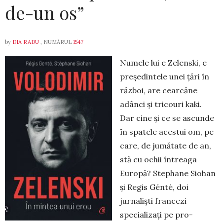
de-un os”
by
DIA RADU
, NUMĂRUL
1547
Numele lui e Zelenski, e
președintele unei țări în
război, are cearcăne
adânci și tri­couri kaki.
Dar cine și ce se ascunde
în spatele acestui om, pe
care, de jumătate de an,
stă cu ochii întreaga
Europă? Stephane Siohan
și Re­gis Génté, doi
jurnaliști francezi
specializați pe pro­