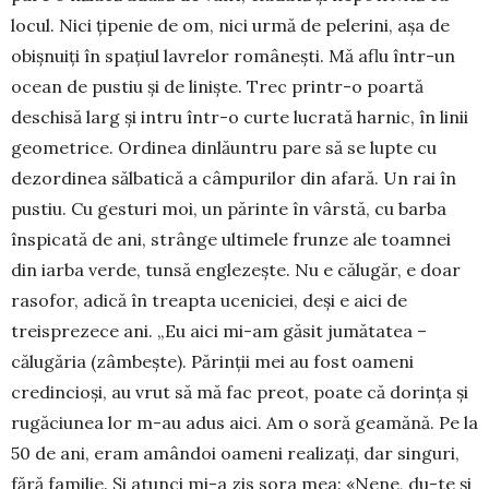
locul. Nici țipenie de om, nici urmă de pelerini, așa de
obiș­nuiți în spațiul lavrelor româ­nești. Mă aflu într-un
ocean de pustiu și de liniște. Trec printr-o poartă
deschisă larg și intru în­tr-o curte lucrată harnic, în linii
geome­trice. Ordinea dinlăuntru pare să se lupte cu
dezor­dinea sălbatică a câmpurilor din afară. Un rai în
pustiu. Cu gesturi moi, un părinte în vârstă, cu barba
înspicată de ani, strânge ultime­le frunze ale toam­nei
din iarba verde, tunsă englezește. Nu e călugăr, e doar
rasofor, adică în treapta uceniciei, deși e aici de
treispre­zece ani. „Eu aici mi-am găsit jumătatea –
călugăria (zâm­­beș­te). Părinții mei au fost oameni
credincioși, au vrut să mă fac preot, poate că dorința și
ru­găciunea lor m-au adus aici. Am o soră gea­mănă. Pe la
50 de ani, eram amândoi oa­meni reali­zați, dar singuri,
fără fa­milie. Și atunci mi-a zis sora mea: «Nene, du-te și