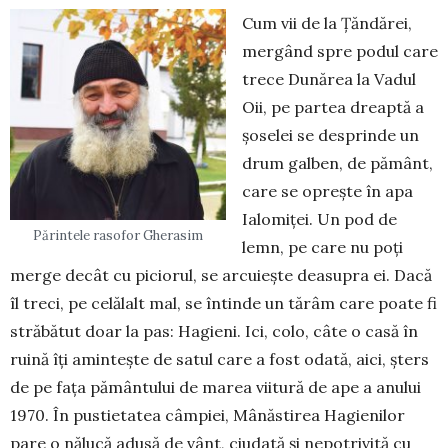
Cum vii de la Țăndărei,
mergând spre podul care
trece Dunărea la Vadul
Oii, pe partea dreaptă a
șose­lei se desprinde un
drum galben, de pământ,
care se oprește în apa
Ialomiței. Un pod de
Părintele rasofor Gherasim
lemn, pe care nu poți
merge decât cu piciorul, se arcuiește dea­supra ei. Dacă
îl treci, pe celă­lalt mal, se întinde un tărâm care poate fi
străbătut doar la pas: Hagieni. Ici, colo, câte o casă în
ruină îți amintește de satul care a fost odată, aici, șters
de pe fața pământului de marea viitură de ape a anului
1970. În pustietatea câmpiei, Mânăstirea Hagienilor
pare o nălucă adusă de vânt, ciudată și nepotrivită cu