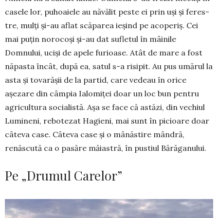
casele lor, puhoaiele au năvălit peste ei prin uși și feres­
tre, mulți și-au aflat scă­parea ieșind pe acoperiș. Cei
mai puțin norocoși și-au dat sufle­tul în mâi­nile
Domnului, uciși de apele furioase. Atât de mare a fost
nă­pasta încât, după ea, sa­tul s-a risipit. Au pus umă­rul la
asta și to­vară­șii de la partid, care ve­deau în orice
așezare din câmpia Ialomiței doar un loc bun pentru
agri­cultura socialistă. Așa se face că astăzi, din vechiul
Lumineni, rebotezat Hagieni, mai sunt în picioare doar
câteva case. Câteva case și o mânăstire mân­dră,
renăscută ca o pasăre măias­tră, în pustiul Bără­ganului.
Pe „Drumul Carelor”