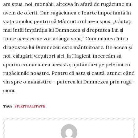
am spus, noi, mona­hii, altceva în afară de rugăciune nu
avem de oferit. Dar rugăciunea e foarte importantă în
viața omului, pentru că Mântui­torul ne-a spus: „Căutaţi
mai întâi împărăţia lui Dumnezeu şi dreptatea Lui şi
toate acestea se vor adău­ga vouă.” Comuniunea în­tru
dragostea lui Dum­ne­zeu este mântuitoare. De aceea și
noi, călugării vie­țuitori aici, la Hagieni, în­cercăm să
sporim comu­niu­nea aceasta, aju­tându-i pe pelerini cu
rugăciunile noastre. Pentru că asta și caută, atunci când
vin spre o mânăstire – puterea lui Dumnezeu prin ru­gă­
ciuni.
TAGS:
SPIRITUALITATE