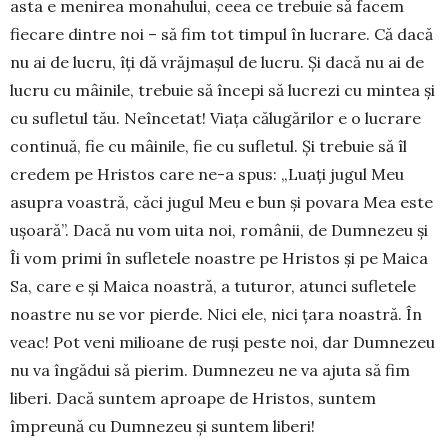
asta e meni­rea monahului, ceea ce trebuie să facem
fiecare dintre noi – să fim tot timpul în lucrare. Că dacă
nu ai de lucru, îți dă vrăj­mașul de lucru. Și dacă nu ai de
lucru cu mâinile, trebuie să în­cepi să lucrezi cu mintea și
cu sufletul tău. Neîn­cetat! Viața călu­gă­rilor e o lucrare
continuă, fie cu mâinile, fie cu sufletul. Și trebuie să îl
credem pe Hristos care ne-a spus: „Luaţi jugul Meu
asupra voastră, căci jugul Meu e bun şi povara Mea este
uşoară”. Dacă nu vom uita noi, românii, de Dumnezeu și
Îi vom primi în sufletele noastre pe Hristos și pe Maica
Sa, care e și Maica noastră, a tuturor, atunci sufletele
noastre nu se vor pierde. Nici ele, nici țara noas­tră. În
veac! Pot veni milioane de ruși peste noi, dar Dum­nezeu
nu va îngădui să pierim. Dumnezeu ne va ajuta să fim
liberi. Dacă suntem aproape de Hristos, suntem
împreună cu Dumnezeu și suntem liberi!