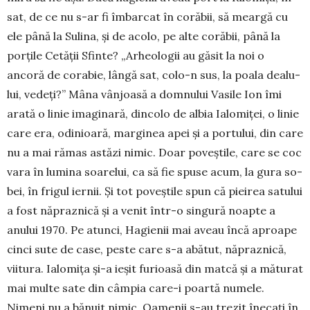
sat, de ce nu s-ar fi îmbarcat în corăbii, să meargă cu
ele până la Sulina, și de acolo, pe alte corăbii, până la
porțile Cetății Sfinte? „Arheo­logii au găsit la noi o
ancoră de corabie, lângă sat, colo-n sus, la poala dealu­
lui, vedeți?” Mâna vânjoasă a domnului Va­sile Ion îmi
arată o linie imagi­nară, dincolo de albia Ialomiței, o linie
care era, odi­nioară, mar­ginea apei și a portu­lui, din care
nu a mai rămas astăzi nimic. Doar poveștile, care se coc
vara în lumina soa­relui, ca să fie spuse acum, la gura so­
bei, în frigul ier­nii. Și tot poveștile spun că piei­rea satului
a fost năpraznică și a venit într-o singură noapte a
anului 1970. Pe atunci, Hagienii mai a­veau încă aproape
cinci sute de case, peste care s-a abătut, năpraz­ni­că,
viitu­ra. Ialomița și-a ieșit furioasă din matcă și a măturat
mai multe sate din câmpia care-i poartă numele.
Nimeni nu a bă­nuit nimic. Oa­me­nii s-au trezit înecați în