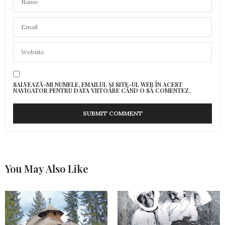
SALVEAZĂ-MI NUMELE, EMAILUL ȘI SITE-UL WEB ÎN ACEST
NAVIGATOR PENTRU DATA VIITOARE CÂND O SĂ COMENTEZ.
You May Also Like