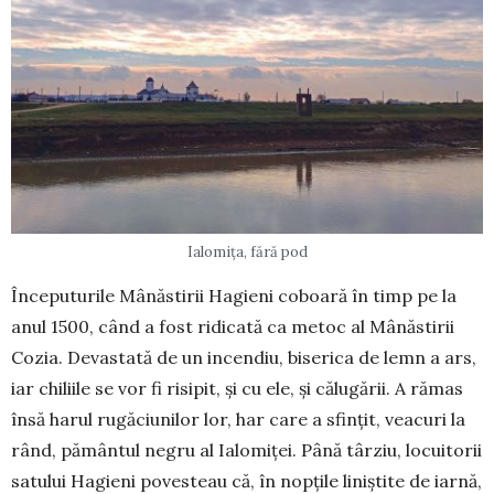
Ialomița, fără pod
Începuturile Mânăstirii Hagieni coboară în timp pe la
anul 1500, când a fost ridicată ca metoc al Mâ­năstirii
Cozia. Devastată de un in­cen­diu, biserica de lemn a ars,
iar chiliile se vor fi risipit, și cu ele, și călugării. A rămas
însă harul rugă­ciunilor lor, har care a sfințit, vea­curi la
rând, pământul negru al Ialo­miței. Până târziu, locuitorii
satului Hagieni povesteau că, în nopțile liniș­tite de iarnă,