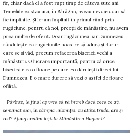
fir, chiar dacă el a fost rupt timp de câteva sute ani.
Temeliile existau aici, în Bără­gan, aveau nevoie doar să
fie împlinite. Și le-am împlinit în primul rând prin
rugăciune, pentru că noi, preoții de mânăstire, nu avem
prea multe de oferit. Doar rugăciu­nea, iar Dumnezeu
rânduiește ca rugăciunile noastre să aducă și daruri
care se și văd, precum refacerea bise­ricii vechi a
mânăstirii. O lucrare im­portantă, pentru că orice
biserică e ca o floare pe care i-o dăruiești direct lui
Dumnezeu. E o mare durere să vezi o astfel de floare
ofilită.
– Părinte, la final aș vrea să vă întreb dacă ceea ce ați
semănat aici, în câmpia Ialo­miței, cu atâta trudă, are și
rod? Ajung credincioșii la Mânăstirea Ha­gieni?