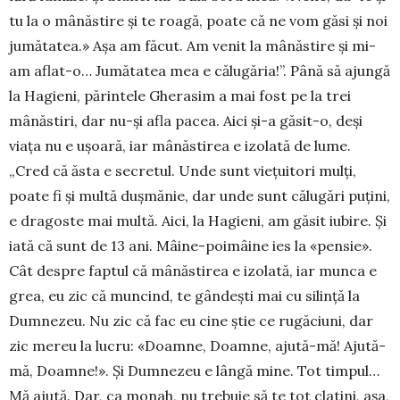
tu la o mâ­năstire și te roagă, poate că ne vom găsi și noi
jumătatea.» Așa am făcut. Am venit la mâ­năstire și mi-
am aflat-o… Jumă­tatea mea e călugăria!”. Până să ajungă
la Hagieni, părintele Gherasim a mai fost pe la trei
mânăstiri, dar nu-și afla pacea. Aici și-a găsit-o, deși
viața nu e ușoară, iar mânăstirea e izolată de lume.
„Cred că ăsta e secretul. Unde sunt viețuitori mulți,
poate fi și multă dușmănie, dar unde sunt călugări puțini,
e dragoste mai multă. Aici, la Hagieni, am găsit iubire. Și
iată că sunt de 13 ani. Mâine-poimâine ies la «pensie».
Cât despre faptul că mânăstirea e izolată, iar mun­ca e
grea, eu zic că muncind, te gândești mai cu silință la
Dumnezeu. Nu zic că fac eu cine știe ce rugăciuni, dar
zic mereu la lucru: «Doamne, Doam­ne, ajută-mă! Ajută-
mă, Doamne!». Și Dum­ne­zeu e lângă mine. Tot timpul…
Mă ajută. Dar, ca monah, nu trebuie să te tot clatini, așa,