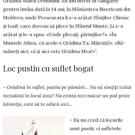
Grădina Mai­cii Domnului. Eu am intrat în călugărie
pentru întâia dată la 14 ani, la Mânăstirea Bisericani din
Moldova, unde Preacu­rata li s-a arătat Sfinților Chi­riac
și Iosif, care doreau să plece în Sfântul Mun­te. Li s-a
arătat și le-a spus: «Un­de plecați, părinților?». «În
Muntele Athos, că acolo e Gră­dina Ta, Măicuță!». «Ră­
mâneți aici, că și aici este Grădina Mea!»”.
Loc pustiu cu suflet bogat
– Grădină în suflet, pus­tiu pe pământ… Nu vă sim­țiți izolat
niciodată în locul ăsta? Nu există nici măcar un pod peste
Ialo­mița, care să te aducă aici…
– Eu nu cred că locurile
sunt pus­tii, ci sufletele