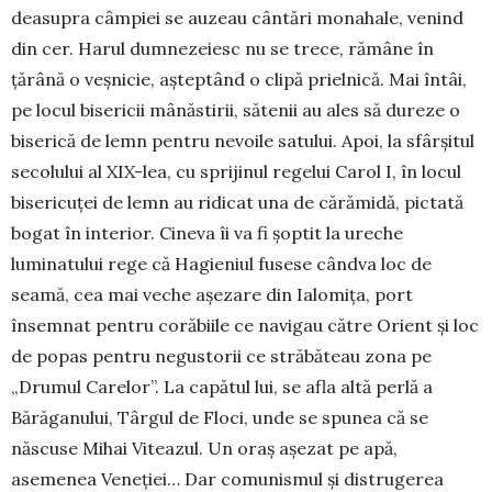
deasupra câmpiei se auzeau cântări monahale, venind
din cer. Harul dumnezeiesc nu se trece, rămâne în
țărână o veșnicie, așteptând o clipă prielnică. Mai întâi,
pe locul bisericii mânăstirii, sătenii au ales să dureze o
biserică de lemn pentru nevoile satului. Apoi, la sfârșitul
secolului al XIX-lea, cu sprijinul regelui Carol I, în locul
bisericuței de lemn au ridi­cat una de cărămidă, pictată
bogat în interior. Cine­va îi va fi șoptit la ureche
luminatului rege că Ha­gie­niul fusese cândva loc de
seamă, cea mai veche așezare din Ialomița, port
însemnat pentru corăbiile ce navigau către Orient și loc
de popas pentru ne­gus­­torii ce străbăteau zona pe
„Drumul Carelor”. La capătul lui, se afla altă perlă a
Bărăganului, Târ­gul de Floci, unde se spunea că se
născuse Mihai Vitea­zul. Un oraș așezat pe apă,
asemenea Vene­ției… Dar comunismul și distruge­rea