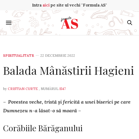
Intra
aici
pe site ul vechi "Formula AS"
SPIRITUALITATE
22 DECEMBRIE 2022
Balada Mânăstirii Hagieni
by
CRISTIAN CURTE
, NUMĂRUL
1547
– Povestea veche, tristă și fericită a unei biserici pe care
Dumnezeu n-a lăsat-o să moară –
Corăbiile Bărăganului