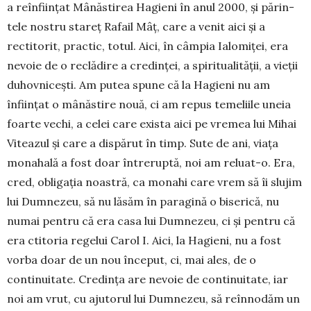
a reînființat Mânăstirea Ha­gieni în anul 2000, și părin­
tele nostru stareț Ra­fail Mâț, care a venit aici și a
rectitorit, practic, to­tul. Aici, în câmpia Ialomiței, era
nevoie de o reclă­dire a credinței, a spiritualității, a vieții
duhovni­cești. Am putea spune că la Hagieni nu am
înființat o mânăstire nouă, ci am repus temeliile uneia
foarte vechi, a celei care exista aici pe vremea lui Mihai
Viteazul și care a dispărut în timp. Sute de ani, viața
monahală a fost doar între­ruptă, noi am reluat-o. Era,
cred, obligația noastră, ca monahi care vrem să îi slujim
lui Dumnezeu, să nu lăsăm în paragină o biserică, nu
numai pentru că era casa lui Dumnezeu, ci și pentru că
era ctitoria regelui Carol I. Aici, la Ha­gieni, nu a fost
vorba doar de un nou început, ci, mai ales, de o
continui­tate. Credința are nevoie de continui­tate, iar
noi am vrut, cu ajutorul lui Dumnezeu, să reînnodăm un