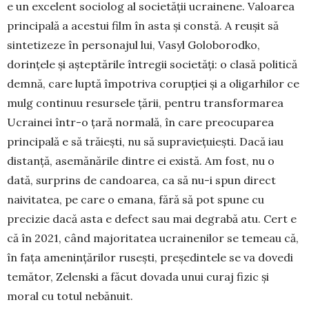
e un excelent sociolog al societății ucrainene. Valoa­rea
principală a acestui film în asta și constă. A reușit să
sintetizeze în perso­najul lui, Vasyl Golo­borodko,
dorințele și așteptările întregii societăți: o clasă politică
dem­nă, care luptă împotriva co­rupției și a oligarhilor ce
mulg continuu resur­sele țării, pentru transformarea
Ucrainei într-o țară normală, în care preocu­pa­rea
principală e să trăiești, nu să supraviețuiești. Dacă iau
dis­tanță, asemănările dintre ei există. Am fost, nu o
dată, surprins de can­doarea, ca să nu-i spun di­rect
naivitatea, pe care o emana, fără să pot spu­ne cu
precizie dacă asta e defect sau mai de­grabă atu. Cert e
că în 2021, când majo­ritatea ucrai­nenilor se temeau că,
în fața amenin­țărilor rusești, președintele se va dovedi
temător, Ze­lenski a făcut dovada unui curaj fizic și
moral cu totul nebănuit.