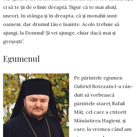
ci să te ții de o linie dreaptă. Sigur că te mai abați,
uneori, în stânga și în dreapta, că și monahii sunt
oameni, dar drumul tău e înainte. Acolo trebuie să
ajungi, la Domnul! Și vei ajunge, chiar dacă mai și
greșești”.
Egumenul
Pe părintele egumen
Gabriel Botezatu l-a rân­
duit să vorbească
părintele stareț Rafail
Mâț, cel care a ctitorit
Mânăstirea Hagieni, și
care, la vremea când am