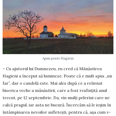
Apus peste Hagieni
– Cu ajutorul lui Dumnezeu, eu cred că Mâ­năstirea
Hagieni a început să lumineze. Poate că e mult spus „un
far”, dar o candelă este. Mai ales după ce a reînviat
biserica veche a mânăstirii, care a fost resfințită anul
trecut, pe 12 septembrie. Da, vin mulți pelerini care ne
calcă pragul, iar asta ne bucură. Încercăm să le ieșim în
întâmpinarea ne­voilor sufletești, pentru că, așa cum v-