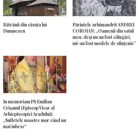
Bătrânii din căsuța lui
Părintele arhimandrit ANDREI
Dumnezeu
COROIAN: „Oamenii din satul
meu, deși nu au fost călugări,
mi-au fost modele de sfințenie”
In memoriam PS Emilian
Crișanul (Episcop Vicar al
Arhiepiscopiei Aradului):
„Sufletele noastre mor când nu
mai iubesc”