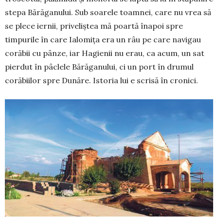
stepa Bărăganului. Sub soa­rele toamnei, care nu vrea să
se plece iernii, prive­liștea mă poartă înapoi spre
timpurile în care Ialo­mița era un râu pe care na­vigau
corăbii cu pân­ze, iar Hagienii nu erau, ca acum, un sat
pierdut în pâclele Bără­ganului, ci un port în drumul
coră­biilor spre Dunăre. Istoria lui e scrisă în cronici.