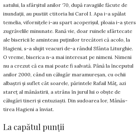
satului, la sfâr­șitul anilor ‘70, după ravagiile făcute de
inundații, au pustiit cti­toria lui Carol I. Apa i-a spălat
temelia, viforni­țele i-au spart aco­perișul, ploaia i-a șters
zugrăvelile minu­nate. Rană vie, doar ruinele sfâr­tecate
ale bisericii le aminteau puținilor trecători că acolo, la
Hagieni, s-a slujit vea­curi de-a rândul Sfân­ta Litur­ghie.
O vreme, biserica n-a mai intere­sat pe nimeni. Nimeni
nu a crezut că ea mai poate fi salvată. Până la în­ceputul
anilor 2000, când un călugăr maramu­reșan, cu ochii
albaștri și suflet cât soarele, părintele Ra­fail Mâț, azi
stareț al mânăstirii, a strâns în jurul lui o obște de
călugări tineri și entu­ziaști. Din su­doarea lor, Mânăs­
tirea Hagieni a în­viat.
La capătul punții