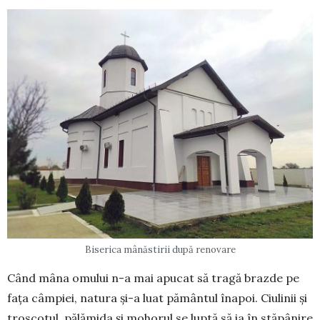
Biserica mânăstirii după renovare
Când mâna omului n-a mai apucat să tragă brazde pe
fața câmpiei, natura și-a luat pământul înapoi. Ciulinii și
troscotul, pălămida și mohorul se luptă să ia în stăpânire