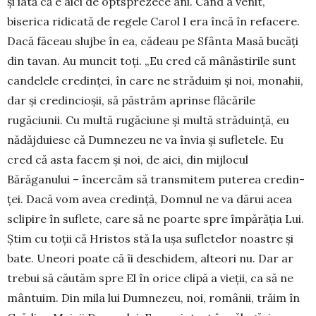
și iată că e aici de optsprezece ani. Când a venit,
biserica ridicată de regele Carol I era încă în refacere.
Dacă făceau slujbe în ea, cădeau pe Sfânta Masă bucăți
din tavan. Au muncit toți. „Eu cred că mânăs­tirile sunt
candelele credinței, în care ne străduim și noi, monahii,
dar și credincioșii, să păstrăm aprinse flă­cările
rugăciunii. Cu multă rugăciune și multă stră­duință, eu
nădăjduiesc că Dum­ne­zeu ne va învia și sufletele. Eu
cred că asta facem și noi, de aici, din mijlocul
Bărăganului – încer­căm să transmitem pu­terea cre­din­
ței. Dacă vom avea credință, Domnul ne va dărui acea
sclipire în suflete, care să ne poarte spre împărăția Lui.
Știm cu toții că Hris­tos stă la ușa sufletelor noastre și
bate. Uneori poate că îi deschidem, alteori nu. Dar ar
trebui să căutăm spre El în orice clipă a vieții, ca să ne
mântuim. Din mila lui Dumnezeu, noi, românii, trăim în