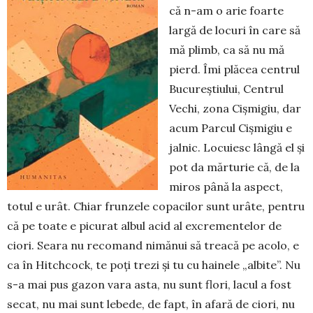
că n-am o arie foarte
largă de locuri în care să
mă plimb, ca să nu mă
pierd. Îmi plăcea centrul
Bucu­reștiului, Centrul
Vechi, zona Cișmigiu, dar
acum Parcul Cișmigiu e
jalnic. Locuiesc lângă el și
pot da mărturie că, de la
miros până la aspect,
totul e urât. Chiar frunzele copacilor sunt urâte, pentru
că pe toate e picurat albul acid al excrementelor de
ciori. Seara nu recomand nimănui să treacă pe aco­lo, e
ca în Hitchcock, te poți trezi și tu cu hainele „albite”. Nu
s-a mai pus gazon vara asta, nu sunt flori, lacul a fost
secat, nu mai sunt lebede, de fapt, în afară de ciori, nu