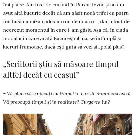
îmi place. Am fost de curând în Parcul Izvor și nu am
avut altă bucurie decât că am găsit nouă trifoi cu patru
foi. Încă nu mi-au adus noroc de nouă ori, dar a fost de
necrezut momen­tul în care i-am găsit. Așa că, în ciuda
modului în care arată Bucu­reștiul azi, se întâmplă și
lucruri fru­moa­se, dacă ești gata să vezi și „polul plus”.
„Scriitorii știu să măsoare timpul
altfel decât cu ceasul”
– Vă place să vă jucați cu timpul în cărțile dum­neavoastră.
Vă preocupă timpul și în reali­tate? Curgerea lui?