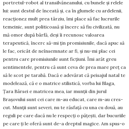
por­tretul-robot al transilvă­neanului, cu bunele și relele
lui: sunt destul de înceată și, ca în glumele cu ardelenii,
reacționez mult prea târziu, îmi place să fac lucrurile
temeinic, sunt politicoasă și încerc să fiu civilizată, nu
mă omor după bârfă, deși îi recunosc va­loa­rea
terapeutică, încerc să-mi țin promi­siu­nile, dacă apuc să
le fac, oricât de neînsem­nate ar fi, și nu-mi plac cei
pentru care promisiunile sunt ficțiuni. Îmi arăt greu
senti­mentele, pentru că sunt ceva de prea mare preț ca
să le scot pe tarabă. Dacă e adevărat că peisajul natal te
modelează, că e o matrice stilistică, vorba lui Bla­ga,
Țara Bârsei e ma­­tricea mea, iar munții din jurul
Brașovului sunt cei care m-au edu­cat, care m-au cres­
cut. Munții sunt se­veri, nu te răsfață cu una cu două, au
reguli pe care dacă nu le res­pecți o pă­țești, dar bucuriile
pe ca­re ți le oferă sunt de-a drep­tul ma­gice. Am spus-o