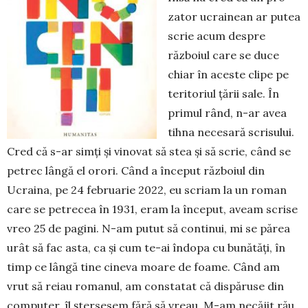
zator ucrainean ar putea
scrie acum despre
războiul care se duce
chiar în aceste clipe pe
teritoriul țării sale. În
primul rând, n-ar avea
tihna necesară scri­sului.
Cred că s-ar simți și vinovat să stea și să scrie, când se
petrec lângă el orori. Când a început războ­iul din
Ucraina, pe 24 februarie 2022, eu scriam la un roman
care se petrecea în 1931, eram la început, aveam scrise
vreo 25 de pagini. N-am putut să continui, mi se părea
urât să fac asta, ca și cum te-ai îndopa cu bunătăți, în
timp ce lângă tine cineva moare de foame. Când am
vrut să reiau romanul, am constatat că dispăruse din
computer, îl ștersesem fă­ră să vreau. M-am necăjit rău,