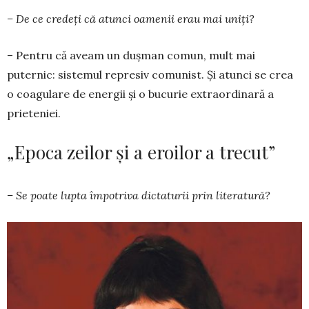
– De ce credeți că atunci oamenii erau mai uniți?
– Pentru că aveam un dușman comun, mult mai
puternic: sistemul represiv comunist. Și atunci se crea
o coagulare de energii și o bucurie extraor­dinară a
prieteniei.
„Epoca zeilor și a eroilor a trecut”
– Se poate lupta împotriva dic­taturii prin lite­ratură?