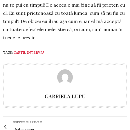
nu te pui cu timpul! De aceea e mai bine să fii prieten cu
el. Eu sunt prietenoasă cu toată lumea, cum să nu fiu cu
timpul? De obicei eu îl iau așa cum e, iar el mă acceptă
cu toate de­fec­tele mele, știe că, oricum, sunt nu­mai în
trecere pe-aici.
TAGS:
CARTE
,
INTERVIU
GABRIELA LUPU
PREVIOUS ARTICLE
Piatra casei