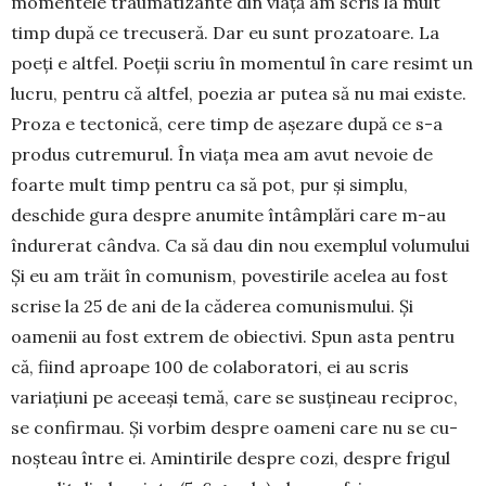
momentele traumatizante din viață am scris la mult
timp după ce trecuseră. Dar eu sunt proza­toare. La
poeți e altfel. Poeții scriu în momentul în care resimt un
lucru, pentru că altfel, poezia ar putea să nu mai existe.
Proza e tectonică, cere timp de așe­zare după ce s-a
produs cutremurul. În viața mea am avut nevoie de
foarte mult timp pentru ca să pot, pur și simplu,
deschide gura despre anumite întâm­plări care m-au
îndurerat cândva. Ca să dau din nou exemplul volumului
Și eu am trăit în comu­nism, po­vestirile acelea au fost
scrise la 25 de ani de la căderea comunismului. Și
oamenii au fost extrem de obiectivi. Spun asta pentru
că, fiind aproape 100 de colaboratori, ei au scris
variațiuni pe aceeași te­mă, care se susțineau reciproc,
se con­firmau. Și vorbim despre oameni care nu se cu­
noșteau între ei. Amintirile despre cozi, despre frigul