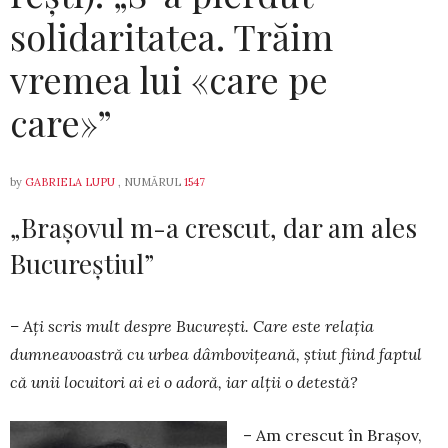
solidaritatea. Trăim
vremea lui «care pe
care»”
by
GABRIELA LUPU
, NUMĂRUL
1547
„Brașovul m-a crescut, dar am ales
Bucureștiul”
– Ați scris mult despre București. Care este relația
dumneavoastră cu urbea dâmbovițeană, știut fiind faptul
că unii locuitori ai ei o adoră, iar alții o detestă?
– Am crescut în Brașov,