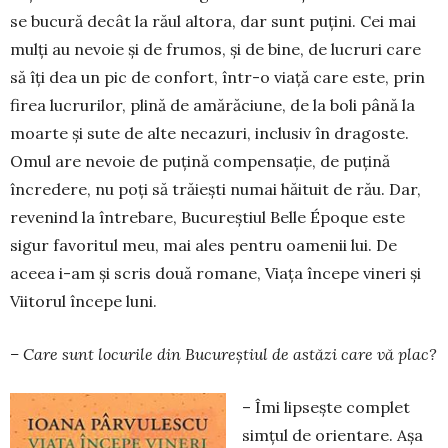
se bucură decât la răul altora, dar sunt puțini. Cei mai
mulți au nevoie și de frumos, și de bine, de lucruri care
să îți dea un pic de con­fort, într-o viață care este, prin
firea lucrurilor, plină de amărăciune, de la boli până la
moarte și sute de alte necazuri, inclusiv în dragoste.
Omul are nevoie de puțină compensație, de puțină
încredere, nu poți să trăiești numai hăituit de rău. Dar,
revenind la întrebare, Bucureștiul Belle Époque este
sigur favo­ritul meu, mai ales pentru oamenii lui. De
aceea i-am și scris două romane, Viața începe vineri și
Vii­torul începe luni.
– Care sunt locurile din Bucureștiul de astăzi care vă plac?
– Îmi lipsește complet
simțul de orientare. Așa