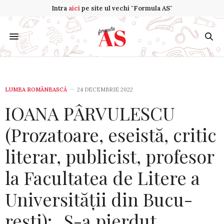
Intra
aici
pe site ul vechi "Formula AS"
LUMEA ROMÂNEASCĂ
24 DECEMBRIE 2022
IOANA PÂRVULESCU
(Prozatoare, eseistă, critic
literar, pu­bli­cist, pro­fesor
la Facultatea de Litere a
Universității din Bucu­
rești): „S-a pierdut