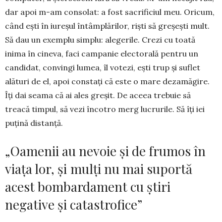
dar apoi m-am consolat: a fost sacrificiul meu. Oricum,
când ești în iureșul întâmplărilor, riști să greșești mult.
Să dau un exemplu simplu: alegerile. Crezi cu toată
inima în cineva, faci campanie electorală pentru un
can­didat, convingi lumea, îl votezi, ești trup și suflet
alături de el, apoi constați că este o mare dezamă­gire.
Îți dai seama că ai ales greșit. De aceea trebuie să
treacă timpul, să vezi încotro merg lucrurile. Să îți iei
puțină distanță.
„Oamenii au nevoie și de frumos în
viața lor, și mulți nu mai suportă
acest bombardament cu știri
negative și catastrofice”