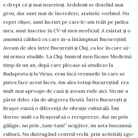
e drept că și mai ne­serioși. Ardelenii se deschid mai
greu, dar sunt mai de încre­dere, statistic vorbind. Nu
repet cli­șee, sunt lucruri pe care le-am tră­it pe pielea
mea, sunt înscrise în CV-ul meu neo­ficial. A existat și o
anumită căldură cu care m-a întâmpinat Bucu­reș­tiul.
Aveam de ales între Bucu­rești și Cluj, ca loc în care să-
mi urmez studiile. La Cluj, bunicul meu făcuse Medicină
timp de un an, după care plecase să stu­dieze la
Budapesta și la Vie­na, erau încă vremurile în care se
putea face acest lucru. Am ales totuși Bucureștiul: era
mult mai aproa­pe de casă și aveam rude aici. Nu mi-a
părut deloc rău de ale­gerea făcută. Între București și
Bra­șov există o di­ferență de vibrație culturală. Îmi
doresc mult ca Brașovul să o recupereze, dar nu prin
gălăgie, nu prin „tam-tam!” ucigă­tor, nu asta în­seam­­nă
cultură. Nu distru­gând centrul vechi, prin ac­tivități zgo­