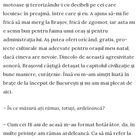
motoase și tero­ri­zându-i cu decibeli pe cei ca­re
locuiesc în preajmă, între ca­­re și eu. A ajuns să-mi fie
frică să mai merg la Bra­șov, frică de zgomot, iar asta nu
e semn bun pentru faima unui oraș și pen­tru
administrația lui. Aș putea oferi oricând, gra­tis, pro­
iecte culturale mai adecvate pentru orașul meu natal,
dacă cineva are nevoie. Dincolo de această agresi­vi­tate
sonoră, Brașovul câști­gă detașat la capi­tolul civili­zație și
bune maniere, cu­rățe­nie. În­să eu m-am simțit luată în
bra­țe de la început de Bucu­rești și nu am mai ple­cat de
aici.
– În ce măsură ați rămas, totuși, ardeleancă?
– Cum cei 18 ani de acasă m-au for­mat hotărâtor, da, în
multe privințe am rămas arde­leancă. Ca să mă refer la