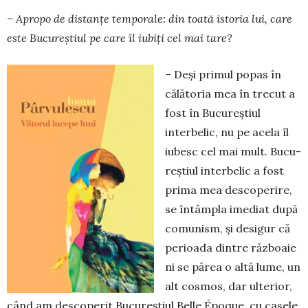
– Apropo de distanțe temporale: din toată istoria lui, care
este Bucu­reștiul pe care îl iubiți cel mai tare?
– Deși primul popas în
călătoria mea în trecut a
fost în Bucureștiul
interbelic, nu pe acela îl
iubesc cel mai mult. Bucu­
reștiul interbelic a fost
prima mea des­co­perire,
se întâmpla imediat după
co­munism, și desigur că
perioada dintre războaie
ni se părea o altă lume, un
alt cos­mos, dar ulterior,
când am desco­pe­rit Bucureștiul Belle Époque, cu casele,