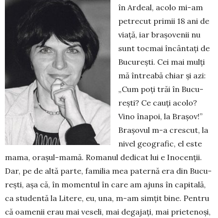
în Ardeal, acolo mi-am
petrecut primii 18 ani de
viață, iar brașovenii nu
sunt tocmai încântați de
București. Cei mai mulți
mă întreabă chiar și azi:
„Cum poți trăi în Bucu­
rești? Ce cauți acolo?
Vino înapoi, la Brașov!”
Bra­șovul m-a cres­cut, la
nivel geografic, el este
mama, orașul-mamă. Romanul de­dicat lui e Inocenții.
Dar, pe de altă parte, familia mea paternă era din Bucu­
rești, așa că, în momentul în care am ajuns în capi­tală,
ca stu­dentă la Litere, eu, una, m-am sim­țit bine. Pentru
că oamenii erau mai veseli, mai degajați, mai prietenoși,