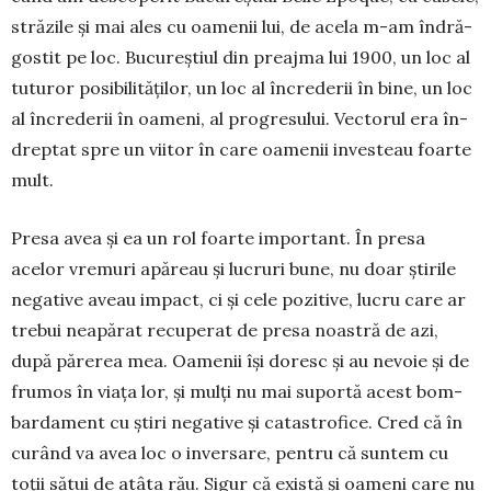
străzile și mai ales cu oamenii lui, de acela m-am îndră­
gos­tit pe loc. Bucu­reștiul din preajma lui 1900, un loc al
tuturor posibi­li­tăților, un loc al încre­derii în bine, un loc
al încrederii în oa­meni, al pro­gre­sului. Vectorul era în­
drep­tat spre un viitor în care oamenii investeau foar­te
mult.
Presa avea și ea un rol foarte im­portant. În presa
acelor vremuri apă­reau și lucruri bune, nu doar știrile
ne­gative aveau impact, ci și cele po­zitive, lucru care ar
trebui neapărat re­cuperat de presa noastră de azi,
după părerea mea. Oamenii își doresc și au nevoie și de
frumos în viața lor, și mulți nu mai suportă acest bom­
bar­dament cu știri negative și catas­tro­fice. Cred că în
cu­rând va avea loc o inversare, pentru că suntem cu
toții sătui de atâta rău. Sigur că există și oameni care nu