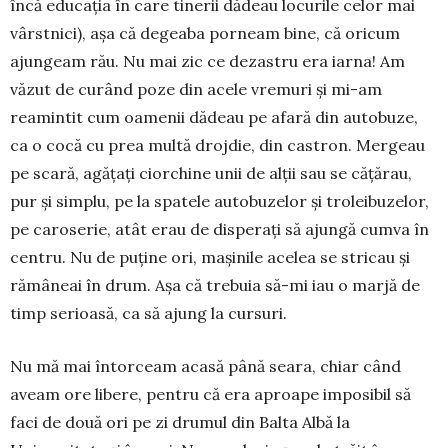
încă educația în care tinerii dădeau locurile celor mai
vârstnici), așa că degeaba por­neam bine, că oricum
ajungeam rău. Nu mai zic ce dezastru era iarna! Am
văzut de curând poze din acele vremuri și mi-am
reamintit cum oamenii dă­deau pe afară din autobuze,
ca o cocă cu prea multă drojdie, din castron. Mergeau
pe scară, agățați ciorchine unii de alții sau se cățărau,
pur și simplu, pe la spatele autobuzelor și troleibuzelor,
pe ca­roserie, atât erau de disperați să ajungă cumva în
centru. Nu de puține ori, mașinile acelea se stricau și
rămâneai în drum. Așa că trebuia să-mi iau o marjă de
timp serioasă, ca să ajung la cursuri.
Nu mă mai întorceam acasă până seara, chiar când
aveam ore libere, pentru că era aproape im­posibil să
faci de două ori pe zi drumul din Balta Albă la