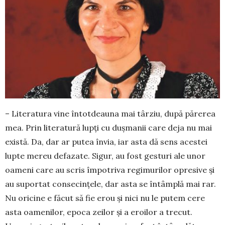
– Literatura vine întotdeauna mai târziu, după părerea
mea. Prin lite­ratură lupți cu dușmanii care deja nu mai
există. Da, dar ar putea învia, iar asta dă sens acestei
lupte mereu defa­zate. Sigur, au fost gesturi ale unor
oameni care au scris îm­potriva regi­murilor opresive și
au suportat conse­cințele, dar asta se întâmplă mai rar.
Nu oricine e făcut să fie erou și nici nu le putem cere
asta oamenilor, epoca zeilor și a eroilor a trecut.