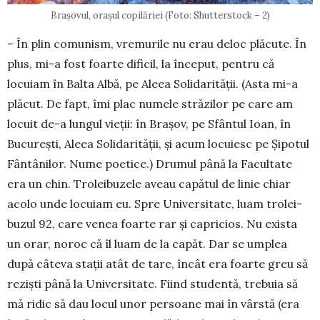
Brașovul, orașul copilăriei (Foto: Shutterstock – 2)
– În plin comunism, vremurile nu erau deloc plăcute. În
plus, mi-a fost foarte dificil, la început, pen­tru că
locuiam în Balta Albă, pe Aleea Solida­rității. (Asta mi-a
plăcut. De fapt, îmi plac numele străzilor pe care am
locuit de-a lungul vieții: în Brașov, pe Sfântul Ioan, în
București, Aleea Soli­darității, și acum locuiesc pe Șipotul
Fântânilor. Nume poetice.) Drumul până la Facultate
era un chin. Troleibuzele aveau capătul de linie chiar
acolo unde locuiam eu. Spre Universitate, luam trolei­
bu­zul 92, care venea foarte rar și capri­cios. Nu exista
un orar, noroc că îl luam de la capăt. Dar se umplea
după câteva stații atât de tare, încât era foarte greu să
reziști până la Universitate. Fiind studentă, trebuia să
mă ridic să dau locul unor persoane mai în vârstă (era