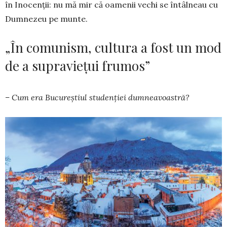
în Inocenții: nu mă mir că oamenii vechi se întâlneau cu
Dum­­­nezeu pe munte.
„În comunism, cultura a fost un mod
de a supraviețui frumos”
– Cum era Bucureștiul stu­denției dumnea­voas­tră?