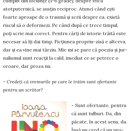
cumplit din locuințe (5-6 grade), despre frica
atotputernică, se susțin reciproc. Atunci când ești
foarte aproape de o traumă și scrii despre ea, există
riscul să o de­formezi. Pe când după ce trece tim­pul,
poți scrie mai co­rect. Pen­tru cărți de istorie trăită este
necesar să îți dai timp. Fic­țiunea propriu-zisă e altceva,
dar și ea vine mai târziu. Mie mi se pare că poezia și jur­
nalismul sunt reacții la cald, ime­diat ce se petrece o
oroare, dar proza nu.
– Credeți că vremurile pe care le trăim sunt ofertante
pentru un scriitor?
– Sunt ofertante, pentru
că sunt tulburi. Da, din
păcate, în acest sens, da.
Însă nu cred că un pro­