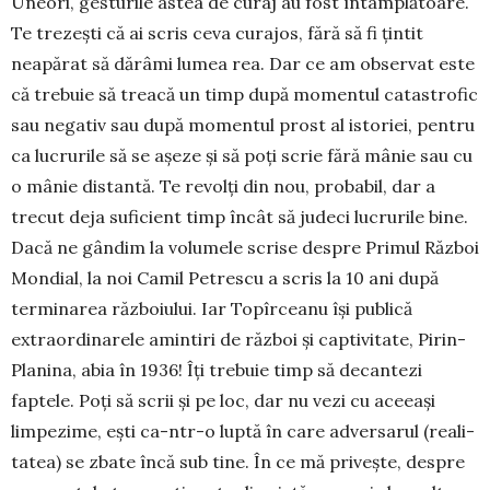
Uneori, ges­tu­rile astea de curaj au fost întâm­plătoare.
Te trezești că ai scris ceva curajos, fără să fi țintit
neapărat să dă­râmi lu­mea rea. Dar ce am observat este
că trebuie să treacă un timp după momentul ca­tas­trofic
sau negativ sau după mo­mentul prost al isto­riei, pentru
ca lucrurile să se așeze și să poți scrie fără mânie sau cu
o mânie distantă. Te revolți din nou, probabil, dar a
trecut deja suficient timp încât să judeci lucru­rile bine.
Dacă ne gândim la volumele scrise despre Primul Război
Mondial, la noi Camil Petrescu a scris la 10 ani după
terminarea războ­iului. Iar Topîrceanu își publică
extraordi­na­rele amintiri de război și captivitate, Pirin-
Planina, abia în 1936! Îți trebuie timp să decantezi
faptele. Poți să scrii și pe loc, dar nu vezi cu aceeași
limpe­zime, ești ca-ntr-o luptă în care adversarul (reali­
tatea) se zbate încă sub tine. În ce mă privește, des­pre