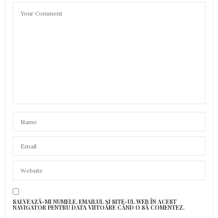
SALVEAZĂ-MI NUMELE, EMAILUL ȘI SITE-UL WEB ÎN ACEST
NAVIGATOR PENTRU DATA VIITOARE CÂND O SĂ COMENTEZ.