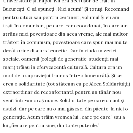
Universitate și înapoi. Nu era deci ușor de trăit în
București. O să spuneți „Nici acum!” Și totuși! Recomand
pentru uituci sau pentru cei tineri, volumul Și eu am
trăit în comunism, pe care l-am coordonat, în care am
strâns mici povestioare din acea vreme, ale mai multor
trăitori în comu­nism, povestioare care spun mai multe
decât orice discurs teoretic. Dar în ciuda mizeriei
sociale, oamenii (cole­gii de generație, studenții mai
mari) trăiau în efervescență cul­tu­rală. Cultura era un
mod de a supraviețui frumos într-o lume urâtă. Și se
crea o solidaritate (tot stăteam eu pe Aleea Solida­rității)
extraordinar de reconfor­tantă pentru un tânăr nou
venit într-un oraș mare. Solidaritate pe care o caut și
astăzi, dar pe care nu o mai găsesc, din păcate, la nici o
generație. Acum trăim vremea lui „care pe care” sau a
lui „fiecare pentru sine, din toate pute­rile.”