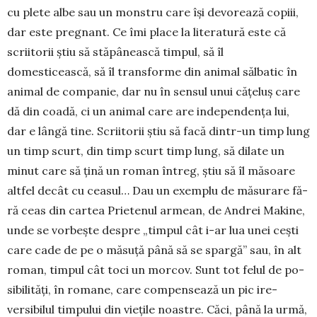
cu plete albe sau un monstru care își devo­rează copiii,
dar este pregnant. Ce îmi place la lite­ratură este că
scriitorii știu să stăpânească timpul, să îl
domesticească, să îl transforme din animal sălbatic în
animal de companie, dar nu în sensul unui cățeluș care
dă din coadă, ci un animal care are in­­depen­dența lui,
dar e lângă tine. Scri­i­torii știu să facă dintr-un timp lung
un timp scurt, din timp scurt timp lung, să dilate un
minut care să țină un roman întreg, știu să îl măsoare
altfel decât cu ceasul… Dau un exemplu de măsurare fă­­
ră ceas din cartea Prietenul armean, de Andrei Makine,
unde se vorbește despre „tim­pul cât i-ar lua unei cești
care ca­de de pe o măsuță până să se spar­gă” sau, în alt
roman, timpul cât toci un morcov. Sunt tot felul de po­
sibilități, în ro­mane, care compensează un pic ire­
versibilul timpului din viețile noastre. Căci, până la urmă,