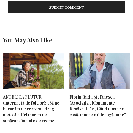
You May Also Like
ANGELICA FLUTUR
Florin Radu Ștefănescu
(interpretă de folclor): „Să ne
(Asociația „Monumente
bucurăm de ce avem, dragii
Renăscute”): „Când moare o
mei, că altfel murim de
casă, moare o întreagă lume”
supărare înainte de vreme!”