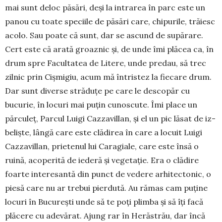
mai sunt deloc păsări, deși la intrarea în parc este un
panou cu toate speciile de păsări care, chipurile, trăiesc
acolo. Sau poate că sunt, dar se ascund de supărare.
Cert este că arată groaz­­nic și, de unde îmi plăcea ca, în
drum spre Fa­cultatea de Litere, unde predau, să trec
zilnic prin Ciș­­migiu, acum mă întristez la fiecare drum.
Dar sunt diverse străduțe pe care le descopăr cu
bucurie, în locuri mai puțin cunoscute. Îmi place un
părculeț, Parcul Luigi Cazzavillan, și el un pic lăsat de iz­
beliște, lângă care este clădirea în care a locuit Luigi
Cazza­villan, prietenul lui Cara­giale, ca­re este însă o
ruină, aco­perită de iederă și vegetație. Era o clă­dire
foarte interesantă din punct de ve­dere arhitectonic, o
piesă care nu ar trebui pierdută. Au ră­mas cam puține
locuri în Bucu­rești un­de să te poți plimba și să îți facă
plăcere cu adevărat. Ajung rar în He­răs­trău, dar încă