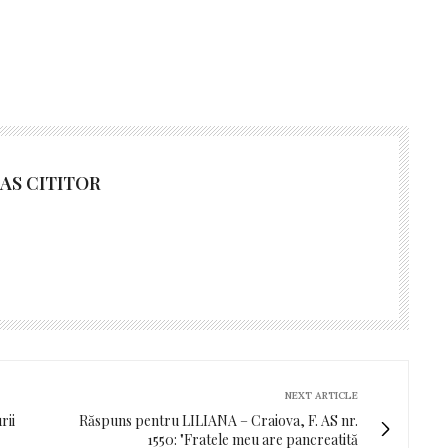
AS CITITOR
NEXT ARTICLE
rii
Răspuns pentru LILIANA – Craiova, F. AS nr.
1550: "Fratele meu are pancreatită