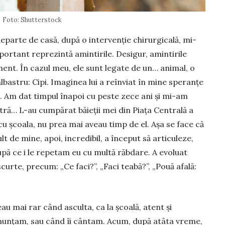
Foto: Shutterstock
­parte de casă, după o intervenție chi­rur­gicală, mi-
portant reprezintă amin­ti­rile. Desigur, amintirile
ent. În ca­zul meu, ele sunt legate de un… animal, o
 albastru: Cipi. Imaginea lui a reînviat în mine speranțe
l. Am dat timpul înapoi cu peste zece ani și mi-am
tră… L-au cumpărat bă­ieții mei din Piața Centrală a
i cu școala, nu prea mai aveau timp de el. Așa se face că
t de mi­ne, apoi, incredibil, a în­ceput să ar­ticuleze,
upă ce i le re­pe­­tam eu cu multă răb­dare. A evo­­luat
curte, precum: „Ce faci?”, „Faci teabă?”, „Pouă afală:
peau mai rar când asculta, ca la școală, atent și
onunțam, sau când îi cântam. Acum, după atâta vreme,