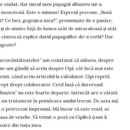
re ciu­dat, dar micul meu papagal al­bas­­tru mi-a
ri monotonă. Este o minune! Ex­presii precum: „Bună
aci? Ce faci, gogoșica mea?”, pro­nun­țate de o pasăre,
și de uimire față de lu­mea atât de mi­ra­culoasă și atât
e cineva să explice darul pa­pa­­galilor de-a vorbi? Dar
a­goste?
necu­vân­tătoarelor” am constatat că adesea, despre
, m-am gândit să scriu despre Cipi, cât încă mai este
 acum, când scriu articolul la calculator, Cipi repetă
ccept drept colaborator. Cred însă că durerosul
lbastru” nu este foarte departe, întrucât are o vârstă
at un tratament în primăvara anului trecut. De as­­ta mă
 o petrecem îm­pre­ună. Mă bucur că este vesel, se
a de veselie. Vă trimit o poză cu Cipilică (cum îi
 soare din viața mea.