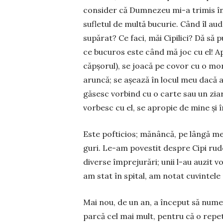
consider că Dum­­ne­zeu mi-a trimis 
sufletul de multă bucurie. Când îl aud 
su­părat? Ce faci, măi Ci­pilici? Dă să
ce bucu­ros este când mă joc cu el! Ap
căpșorul), se joacă pe covor cu o mone­d
aruncă; se așează în locul meu dacă am 
găsesc vor­bind cu o carte sau un ziar
vorbesc cu el, se apropie de mine și î
Este pofticios; mănâncă, pe lân­­­gă me
guri. Le-am povestit despre Cipi ru­del
diverse îm­pre­ju­rări; unii l-au auzit
am stat în spital, am notat cuvintele
Mai nou, de un an, a început să numere
par­că cel mai mult, pentru că o re­p