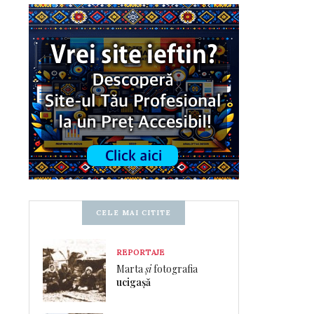
CELE MAI CITITE
REPORTAJE
Marta
și
fotografia
ucigașă