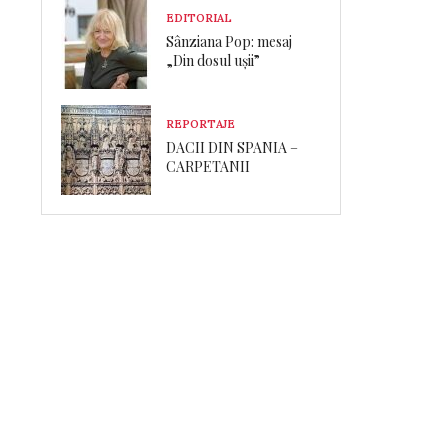
EDITORIAL
Sânziana Pop: mesaj
„Din dosul ușii”
REPORTAJE
DACII DIN SPANIA –
CARPETANII