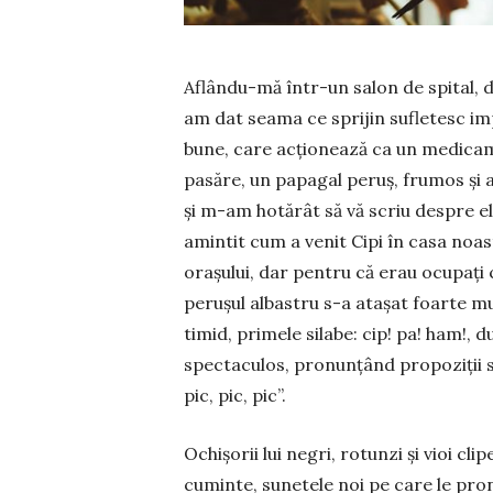
Aflându-mă într-un salon de spital, de
am dat seama ce sprijin su­fle­tesc im­
bune, ca­re acționează ca un medicam
pa­săre, un pa­pa­gal peruș, frumos și
și m-am hotărât să vă scriu despre e
amintit cum a venit Cipi în casa noas
ora­șu­lui, dar pentru că erau ocu­paț
perușul al­bas­tru s-a atașat foarte mul
timid, primele si­la­be: cip! pa! ham!, d
spectaculos, pronunțând pro­po­ziții s
pic, pic, pic”.
Ochișorii lui negri, rotunzi și vioi cli
cuminte, su­netele noi pe care le pr