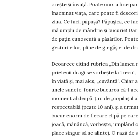
crește și în­vață. Poate unora li se pa
înseninat viața, care poate fi deseo
ziua. Ce faci, păpușă? Pă­pu­șică, ce f
mă um­plu de mândrie și bucu­­rie! Dar 
de puțin cunoscută a păsărilor. Poa­­­t
ges­turile lor, pline de gingășie, de dr
Deoarece citind rubrica „Din lumea 
prie­tenii dragi se vorbește la trecut
în viață și, mai ales, „cuvântă”. Chiar
unele sunete, foarte bucu­ros că-l a
moment al despărțirii de „copilașul a
respectabilă (peste 10 ani), și a urm
bucur enorm de fiecare clipă pe care
joacă, mănâncă, vorbește, um­plând cas
place sin­gur să se alinte). O rază de