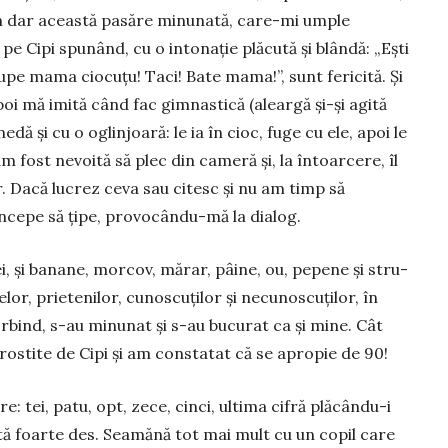
în dar această pasăre mi­nu­nată, care-mi umple
pe Cipi spunând, cu o in­to­nație plă­cută și blândă: „Ești
 pu­pe mama ciocuțu! Taci! Bate ma­ma!”, sunt fericită. Și
oi mă imită când fac gimnastică (alear­­gă și-și agită
ă și cu o o­glin­joară: le ia în cioc, fuge cu ele, apoi le
fost nevoită să plec din cameră și, la în­toar­­cere, îl
. Da­că lucrez ceva sau citesc și nu am timp să
ncepe să ți­pe, pro­vocându-mă la dialog.
i, și ba­nane, morcov, mă­rar, pâine, ou, pepene și stru­
or, priete­nilor, cunoscuților și ne­cunoscuților, în
 vorbind, s-au minunat și s-au bucurat ca și mine. Cât
 rostite de Cipi și am constatat că se apropie de 90!
: tei, patu, opt, zece, cinci, ultima cifră plăcându-i
e­tă foarte des. Seamănă tot mai mult cu un copil care