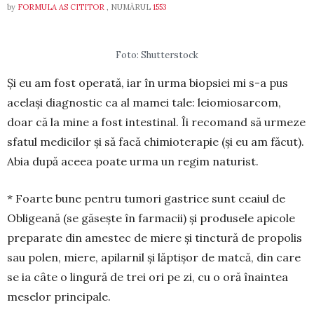
by
FORMULA AS CITITOR
, NUMĂRUL
1553
Foto: Shutterstock
Și eu am fost operată, iar în urma biop­siei mi s-a pus
același diagnostic ca al mamei tale: leio­mio­sar­com,
doar că la mine a fost intestinal. Îi reco­mand să urmeze
sfatul medicilor și să facă chimio­terapie (și eu am făcut).
Abia după aceea poate urma un regim na­tu­rist.
* Foar­te bune pentru tumori gastrice sunt ceaiul de
Obli­­gea­nă (se găsește în farmacii) și pro­dusele apicole
pre­­pa­rate din amestec de miere și tinctură de propolis
sau po­len, miere, apilarnil și lăp­tișor de matcă, din care
se ia câ­te o lingură de trei ori pe zi, cu o oră înaintea
me­se­lor prin­cipale.