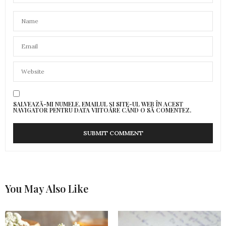
SALVEAZĂ-MI NUMELE, EMAILUL ȘI SITE-UL WEB ÎN ACEST
NAVIGATOR PENTRU DATA VIITOARE CÂND O SĂ COMENTEZ.
You May Also Like