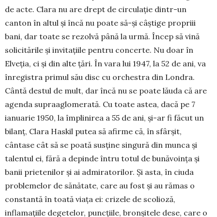
de acte. Clara nu are drept de circulație din­tr-un
canton în altul și încă nu poate să-și câștige propriii
bani, dar toate se re­zolvă până la urmă. Încep să vină
solici­tările și invitațiile pentru concerte. Nu doar în
Elveția, ci și din alte țări. În vara lui 1947, la 52 de ani, va
înregistra primul său disc cu orchestra din Londra.
Cântă destul de mult, dar încă nu se poate lăuda că are
agenda supraaglomerată. Cu toate as­tea, dacă pe 7
ianuarie 1950, la împli­ni­rea a 55 de ani, și-ar fi făcut un
bilanț, Cla­ra Haskil putea să afirme că, în sfârșit,
cântase cât să se poată susține singură din munca și
talentul ei, fără a depinde întru totul de bunăvoința și
banii prietenilor și ai admiratorilor. Și asta, în ciuda
proble­me­lor de sănătate, care au fost și au rămas o
constantă în toată viața ei: crizele de sco­­lioză,
inflamațiile degetelor, puncțiile, bronșitele dese, care o