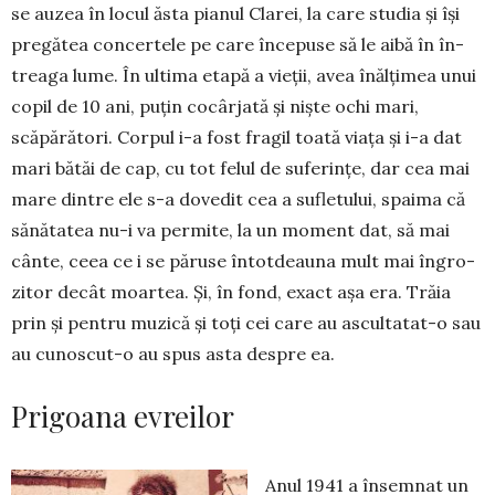
se au­zea în locul ăsta pianul Clarei, la care studia și își
pre­gătea concertele pe care în­cepuse să le aibă în în­
treaga lume. În ultima etapă a vieții, avea înălți­mea unui
copil de 10 ani, puțin cocârjată și niște ochi mari,
scăpărători. Corpul i-a fost fragil toată viața și i-a dat
mari bătăi de cap, cu tot felul de sufe­rințe, dar cea mai
mare dintre ele s-a dovedit cea a sufle­tului, spaima că
sănătatea nu-i va permite, la un mo­ment dat, să mai
cânte, ceea ce i se păruse întot­dea­una mult mai îngro­
zitor decât moartea. Și, în fond, exact așa era. Trăia
prin și pentru muzică și toți cei care au as­cultatat-o sau
au cu­noscut-o au spus asta despre ea.
Prigoana evreilor
Anul 1941 a însemnat un