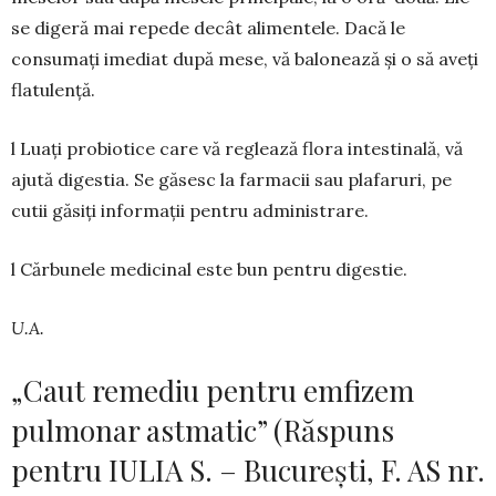
se digeră mai repede decât alimen­tele. Dacă le
consumați imediat după mese, vă balonează și o să aveți
flatulență.
l Luați probiotice care vă reglează flora intesti­nală, vă
ajută digestia. Se găsesc la farmacii sau pla­faruri, pe
cutii găsiți informații pentru admi­nistrare.
l Cărbunele medicinal este bun pentru di­gestie.
U.A.
„Caut remediu pentru emfizem
pulmonar astmatic” (Răspuns
pentru IULIA S. – București, F. AS nr.