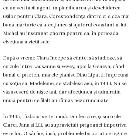
ca un veritabil agent, în planificarea și deschiderea
ușilor pentru Clara. Corespondența dintre ei e cea mai
bună mărturie că afecțiunea și ajutorul constant al lui
Michel au însemnat enorm pentru ea, în perioada
elvețiană a vieții sale.
După o vreme Clara începe să cânte, să studieze, să
circule între Lausanne și Vevey, apoi la Geneva, când
bunul ei prieten, marele pianist Dinu Lipatti, împreună
cu soția sa, Madeleine, se stabi­lesc aici, în 1943. Nu se
văzuseseră de niște ani, dar afecțiunea și admirația
unuia pentru celălalt au rămas nezdruncinate.
În 1945, războiul se termină. Din feri­cire, și surorile
Clarei, Jana și Lili, au su­pra­viețuit prigoanei împotriva
evreilor. O sâcâie, însă, problemele birocratice legate