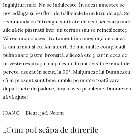
înghițituri mici. Nu se în­dulcește. În acest amestec se
pot adăuga și 5-6 flori de Gălbenele la un litru de apă. Se
recomandă ca întreaga cantitate de ceai nece­sară unei
zile să fie păstrată în­tr-un ter­mos (nu se reîncălzește).
Vă recomand acest tra­ta­ment în cunoștință de cauză.
L-am urmat și eu. Am su­ferit de mai multe complicații
pulmonare (astm, bron­șită, silicoză etc.), iar în ceea ce
privește respirația, nu puteam dormi decât rezemat de
perete, așezat în șezut, la 90°. Mulțu­mesc lui Dumnezeu
că în prezent sunt bine, umblu pe munte toată vara
după fructe de pădure, fără a avea pro­bleme. Dum­nezeu
să vă ajute!
IOAN C. – Bicaz, jud. Neamț
„Cum pot scăpa de durerile