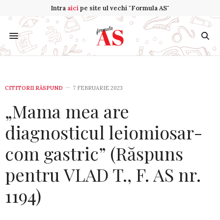
Intra
aici
pe site ul vechi "Formula AS"
CITITORII RĂSPUND
7 FEBRUARIE 2023
„Mama mea are
diagnosticul leio­mio­sar­
com gastric” (Răspuns
pentru VLAD T., F. AS nr.
1194)