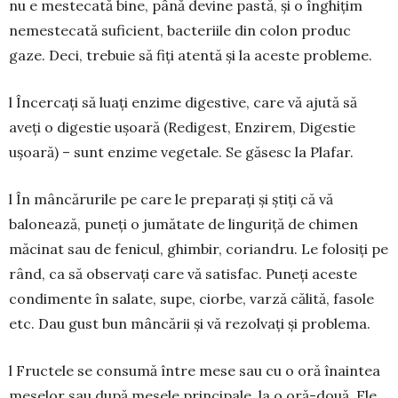
nu e mestecată bine, până devine pastă, și o înghițim
nemestecată suficient, bacteriile din colon produc
gaze. Deci, trebuie să fiți atentă și la aceste probleme.
l Încercați să luați enzime digestive, care vă ajută să
aveți o digestie ușoară (Redigest, Enzirem, Digestie
ușoară) – sunt enzime vegetale. Se găsesc la Plafar.
l În mâncărurile pe care le preparați și știți că vă
balonează, puneți o jumătate de linguriță de chi­men
măcinat sau de fenicul, ghimbir, coriandru. Le folosiți pe
rând, ca să observați care vă satisfac. Puneți aceste
condimente în salate, supe, ciorbe, var­ză călită, fasole
etc. Dau gust bun mâncării și vă rezolvați și problema.
l Fructele se consumă între mese sau cu o oră înaintea
meselor sau după mesele principale, la o oră-două. Ele