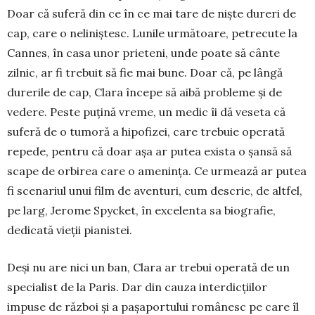
Doar că suferă din ce în ce mai tare de niște dureri de
cap, care o neliniștesc. Lunile următoare, pe­trecute la
Cannes, în casa unor prieteni, unde poate să cânte
zilnic, ar fi trebuit să fie mai bune. Doar că, pe lângă
durerile de cap, Clara începe să aibă pro­bleme și de
vedere. Peste puțină vreme, un medic îi dă veseta că
suferă de o tumoră a hipofizei, care trebuie operată
repede, pentru că doar așa ar putea exista o șansă să
scape de orbirea care o amenința. Ce ur­mează ar putea
fi scenariul unui film de aventuri, cum descrie, de altfel,
pe larg, Jerome Spycket, în excelenta sa biografie,
dedicată vieții pianistei.
Deși nu are nici un ban, Clara ar trebui operată de un
specialist de la Paris. Dar din cauza inter­dic­țiilor
impuse de război și a pașaportului românesc pe care îl