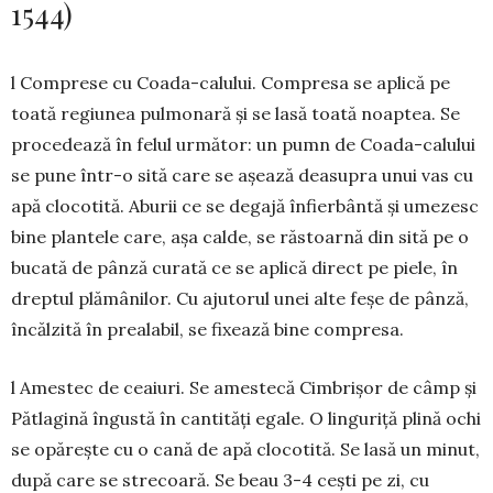
1544)
l Comprese cu Coada-calului. Compresa se aplică pe
toa­tă regiunea pulmonară și se lasă toată noaptea. Se
pro­cedează în felul următor: un pumn de Coada-calului
se pu­ne într-o sită care se așează deasupra unui vas cu
apă clo­cotită. Aburii ce se degajă înfierbântă și umezesc
bine plan­tele care, așa calde, se răstoarnă din sită pe o
bucată de pânză curată ce se aplică direct pe piele, în
dreptul plă­mânilor. Cu ajutorul unei alte feșe de pânză,
încălzită în prea­labil, se fixează bine compresa.
l Amestec de ceaiuri. Se amestecă Cimbrișor de câmp și
Pătlagină îngustă în can­tități egale. O linguriță plină ochi
se opărește cu o cană de apă clo­co­tită. Se lasă un minut,
după care se stre­coară. Se beau 3-4 cești pe zi, cu