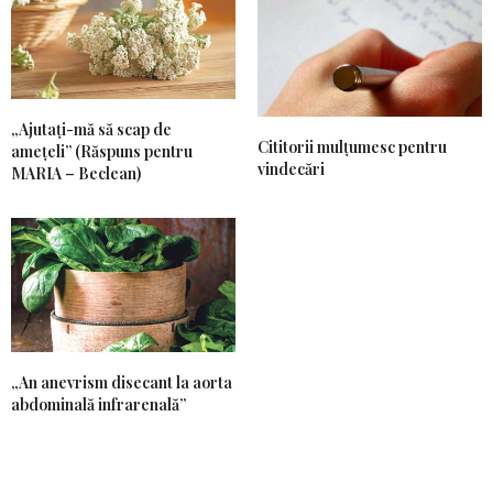
„Ajutați-mă să scap de
Cititorii mulțumesc pentru
amețeli” (Răspuns pentru
vindecări
MARIA – Beclean)
„An anevrism disecant la aorta
abdominală infrarenală”