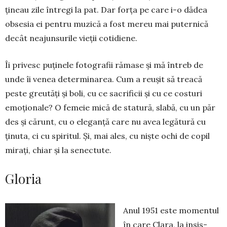
țineau zile întregi la pat. Dar forța pe care i-o dădea
obsesia ei pentru muzică a fost mereu mai puter­nică
decât neajunsurile vieții cotidiene.
Îi privesc puținele fotografii rămase și mă întreb de
unde îi venea determinarea. Cum a reușit să treacă
peste greutăți și boli, cu ce sacrificii și cu ce costuri
emo­ționale? O femeie mică de statură, slabă, cu un păr
des și cărunt, cu o eleganță care nu avea legătură cu
ținuta, ci cu spiritul. Și, mai ales, cu niște ochi de copil
mirați, chiar și la senec­tute.
Gloria
Anul 1951 este momentul
în care Clara, la insis­