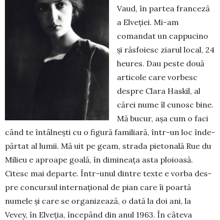
Vaud, în partea franceză
a El­­veției. Mi-am
comandat un cappucino
și răsfoiesc ziarul local, 24
heures. Dau peste două
ar­ticole care vorbesc
despre Clara Has­kil, al
cărei nume îl cu­nosc bine.
Mă bucur, așa cum o faci
când te întâl­nești cu o figură familiară, într-un loc înde­
părtat al lumii. Mă uit pe geam, strada pietonală Rue du
Milieu e aproape goa­lă, în dimineața asta ploioasă.
Citesc mai departe. Într-unul dintre texte e vorba des­
pre concursul internațional de pian care îi poartă
numele și care se orga­ni­zează, o dată la doi ani, la
Vevey, în Elve­ția, începând din anul 1963. În câteva