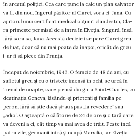
în arestul poliției. Cea care pune la cale un plan salvator
va fi, din nou, îngerul păzitor al Clarei, sora ei, Jana. Cu
aju­torul unui certificat medical obținut clandestin, Cla­
ra primește permisul de a intra în Elveția. Singură, însă,
fără sora sa, Jana. Această decizie i se pare Clarei greu
de luat, doar că nu mai poate da înapoi, oricât de greu
i-ar fi să plece din Franța.
Început de noiembrie, 1942. O femeie de 48 de ani, cu
sufletul greu și cu o tristețe imensă în ochi, se urcă în
trenul de noapte, care pleacă din gara Saint-Charles, cu
destinația Geneva, lăsându-și prietenii și familia pe
peron, fără să știe dacă și-au spus „la revedere” sau
„adio”. O așteaptă o călăto­rie de 24 de ore și o țară care
va deveni a ei, cât timp va mai avea de trăit. Peste încă
patru zile, ger­manii intră și ocupă Marsilia, iar Elveția