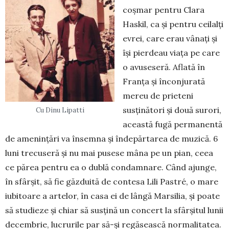
coșmar pentru Clara
Haskil, ca și pentru ceilalți
evrei, care erau vânați și
își pierdeau viața pe care
o avuseseră. Aflată în
Fran­ța și înconjurată
mereu de prieteni
susținători și două surori,
Cu Dinu Lipatti
această fugă per­manentă
de amenințări va însemna și îndepărtarea de muzică. 6
luni trecuseră și nu mai pusese mâna pe un pian, ceea
ce părea pentru ea o dublă con­dam­nare. Când ajunge,
în sfârșit, să fie găzduită de con­tesa Lili Pastré, o mare
iubitoare a artelor, în casa ei de lângă Marsilia, și poate
să studieze și chiar să susțină un concert la sfârșitul lunii
decem­brie, lucrurile par să-și regăsească normalitatea.