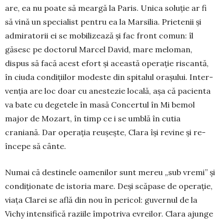
are, ea nu poate să meargă la Paris. Unica so­luție ar fi
să vină un specialist pentru ea la Mar­silia. Prietenii și
admiratorii ei se mobilizează și fac front comun: îl
găsesc pe docto­rul Marcel David, mare meloman,
dispus să facă acest efort și această operație riscantă,
în ciu­da condițiilor modeste din spitalul orașului. Inter­
venția are loc doar cu anestezie locală, așa că pacienta
va bate cu degetele în masă Concertul în Mi bemol
major de Mozart, în timp ce i se umblă în cutia
craniană. Dar ope­rația reușește, Clara își revine și re­
începe să cânte.
Numai că destinele oamenilor sunt mereu „sub vremi” și
condiționate de istoria mare. Deși scăpase de operație,
viața Clarei se află din nou în pericol: guvernul de la
Vichy intensifică raziile împotriva evreilor. Clara ajunge