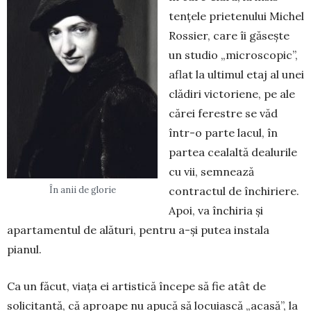
tențele prietenului Michel
Rossier, care îi găsește
un studio „microscopic”,
aflat la ultimul etaj al unei
clădiri victoriene, pe ale
cărei ferestre se văd
într-o parte lacul, în
partea cealaltă dealurile
cu vii, sem­nează
contractul de închiriere.
În anii de glorie
Apoi, va închiria și
apartamentul de alături, pentru a-și putea instala
pianul.
Ca un făcut, viața ei artistică începe să fie atât de
solicitantă, că aproape nu apucă să locuiască „acasă”, la