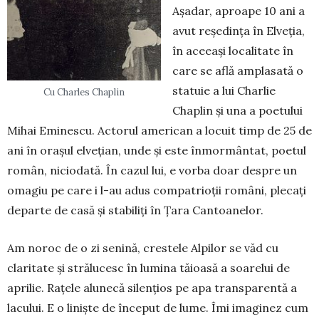
Așa­dar, aproape 10 ani a
avut reședința în Elveția,
în aceeași localitate în
care se află amplasată o
statuie a lui Charlie
Cu Charles Chaplin
Chaplin și una a poetului
Mihai Eminescu. Actorul american a locuit timp de 25 de
ani în orașul elvețian, unde și este înmormântat, poetul
ro­mân, niciodată. În cazul lui, e vorba doar despre un
omagiu pe care i l-au adus compatrioții români, ple­cați
departe de casă și stabiliți în Țara Cantoa­nelor.
Am noroc de o zi senină, crestele Alpilor se văd cu
claritate și strălucesc în lumina tă­ioasă a soarelui de
aprilie. Rațele alunecă si­lențios pe apa transparentă a
lacului. E o liniște de în­ceput de lume. Îmi imaginez cum