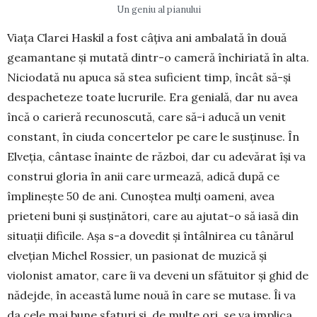
Un geniu al pianului
Viața Clarei Haskil a fost câțiva ani ambalată în două
geamantane și mutată dintr-o cameră închiria­tă în alta.
Niciodată nu apuca să stea suficient timp, încât să-și
despacheteze toate lucrurile. Era genială, dar nu avea
încă o carieră recunoscută, care să-i adu­că un venit
constant, în ciuda concertelor pe care le susținuse. În
Elveția, cântase înainte de răz­boi, dar cu adevărat își va
construi gloria în anii care urmează, adică după ce
împlinește 50 de ani. Cunoștea mulți oameni, avea
prieteni buni și sus­ținători, care au ajutat-o să iasă din
situații dificile. Așa s-a dovedit și întâlnirea cu tânărul
elvețian Michel Rossier, un pasionat de muzică și
violonist amator, care îi va deveni un sfătuitor și ghid de
nădejde, în această lume nouă în care se mutase. Îi va
da cele mai bune sfaturi și, de multe ori, se va implica,