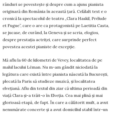
rânduri se povestește și despre cum a ajuns pianista
originară din România în această țară. Celălalt text e o
cronică la spectacolul de teatru „Clara Haskil, Prélude
et Fugue”, care o are ca pro­tagonistă pe Laetitia Casta,
se jucase, de cu­rând, la Gene­va și se scria, elogios,
despre pres­tația actriței, care surprinde perfect
poves­tea acestei pianiste de ex­cepție.
Mă aflu la 60 de kilometri de Vevey, localitatea de pe
malul lacului Léman. Nu m-am gândit nicio­dată la
legătura care există între pianista născută la București,
plecată la Paris să studieze muzică, și localitatea
elvețiană. Aflu din textul din ziar că ulti­ma perioadă din
viață Clara și-a trăit-o în Elveția. Cea mai plină și mai
glorioasă etapă, de fapt. În care a călătorit mult, a avut
nenumărate concerte și a avut domiciliul stabil într-un