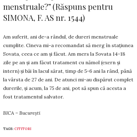
menstruale?” (Răspuns pentru
SIMONA, F. AS nr. 1544)
Am suferit, ani de-a rândul, de dureri men­struale
cumplite. Cineva mi-a recomandat să merg în stațiunea
Sovata, ceea ce am și făcut. Am mers la Sovata 14-18
zile pe an și am făcut tratament cu nămol (exern și
intern) și băi în lacul sărat, timp de 5-6 ani la rând, până
la vârsta de 27 de ani. De atunci mi-au dispărut complet
durerile, și acum, la 75 de ani, pot să spun că acesta a
fost tratamentul salvator.
BICA – București
TAGS:
CITITORI