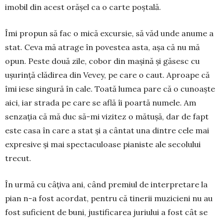
imobil din acest orășel ca o carte poștală.
Îmi propun să fac o mică excursie, să văd unde anume a
stat. Ceva mă atrage în povestea asta, așa că nu mă
opun. Peste două zile, cobor din mașină și găsesc cu
ușurință clădirea din Vevey, pe care o caut. Aproape că
îmi iese singură în cale. Toată lu­mea pare că o cunoaște
aici, iar strada pe care se află îi poartă numele. Am
senzația că mă duc să-mi vizitez o mătușă, dar de fapt
este casa în care a stat și a cântat una dintre cele mai
expresive și mai spec­taculoase pianiste ale secolului
trecut.
În urmă cu câțiva ani, când premiul de inter­pre­tare la
pian n-a fost acordat, pentru că tinerii mu­zi­cieni nu au
fost suficient de buni, justificarea ju­riului a fost cât se