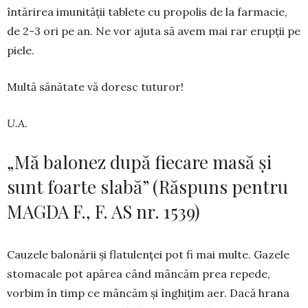
întărirea imunității tablete cu propolis de la farmacie,
de 2-3 ori pe an. Ne vor ajuta să avem mai rar erupții pe
piele.
Multă sănătate vă doresc tuturor!
U.A.
„Mă balonez după fiecare masă și
sunt foarte slabă” (Răspuns pentru
MAGDA F., F. AS nr. 1539)
Cauzele balonării și flatulenței pot fi mai multe. Gazele
stomacale pot apărea când mâncăm prea repede,
vorbim în timp ce mâncăm și înghițim aer. Dacă hrana