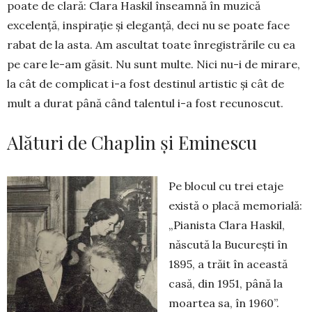
poate de clară: Clara Haskil în­seam­nă în muzică
excelență, inspirație și eleganță, deci nu se poate face
rabat de la asta. Am ascultat toate înregistrările cu ea
pe care le-am găsit. Nu sunt multe. Nici nu-i de mirare,
la cât de com­plicat i-a fost destinul artistic și cât de
mult a durat până când talentul i-a fost recu­noscut.
Alături de Chaplin și Eminescu
Pe blocul cu trei etaje
există o placă me­morială:
„Pianista Clara Haskil,
născută la București în
1895, a trăit în această
casă, din 1951, până la
moartea sa, în 1960”.