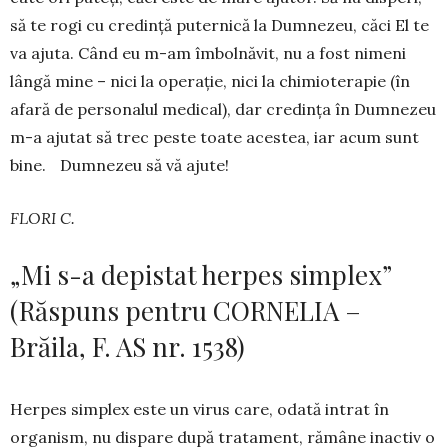
să te rogi cu credință pu­ter­nică la Dum­nezeu, căci El te
va ajuta. Când eu m-am îm­bol­nă­vit, nu a fost nimeni
lângă mine – nici la operație, nici la chimioterapie (în
afară de per­so­nalul medical), dar cre­dința în Dumnezeu
m-a ajutat să trec peste toate acestea, iar acum sunt
bine. Dumnezeu să vă ajute!
FLORI C.
„Mi s-a depistat herpes simplex”
(Răspuns pentru CORNELIA –
Brăila, F. AS nr. 1538)
Herpes simplex este un virus care, odată intrat în
organism, nu dispare după tratament, rămâne inactiv o