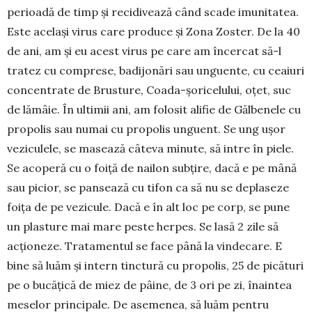
perioadă de timp și recidi­vează când scade imunitatea.
Este același virus care produce și Zona Zoster. De la 40
de ani, am și eu acest virus pe care am încercat să-l
tratez cu comprese, badijonări sau unguente, cu ceaiuri
concentrate de Brusture, Coa­da-șoricelului, oțet, suc
de lămâie. În ultimii ani, am folosit alifie de Gălbenele cu
pro­polis sau numai cu propolis un­gu­ent. Se ung ușor
veziculele, se masează câteva minute, să intre în piele.
Se acoperă cu o foiță de nai­lon subțire, dacă e pe mână
sau picior, se pansează cu tifon ca să nu se deplaseze
foița de pe vezicule. Dacă e în alt loc pe corp, se pune
un plasture mai mare peste herpes. Se lasă 2 zile să
acționeze. Tratamentul se face până la vindecare. E
bine să luăm și intern tinctură cu propolis, 25 de picături
pe o bucățică de miez de pâine, de 3 ori pe zi, înaintea
meselor principale. De asemenea, să luăm pentru