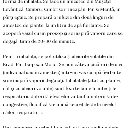
formă de inhalații. Se face un amestec din Mușețel,
Levănțică, Cimbru, Cimbrișor, Jneapăn, Pin și Mentă, în
părți egale. Se prepară o infuzie din două linguri de
amestec de plante, la un litru de apă fierbinte. Se
acoperă vasul cu un prosop și se inspiră vaporii care se
de­gajă, timp de 20-30 de minute.
Pentru inhalații, se pot uti­liza și uleiurile vo­latile din
Brad, Pin, Isop sau Molid. Se pun câteva picături de ulei
(individual sau în amestec) în­tr-un vas cu apă fierbinte
și se in­spiră vaporii dega­jați. Inha­lațiile (atât cu plante,
cât și cu uleiuri vola­tile) sunt foarte bune în infecțiile
res­piratorii: datorită efectelor antiinflamatorii și de­
congestive, fluidifică și elimină secrețiile de la nivelul
căilor respiratorii.
De asemenea, un efect foarte bun îl au condi­mentele: