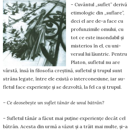
– Cuvântul „suflet” derivă
etimologic din „su­flare”,
deci el are de-a face cu
profunzimile omu­lui, cu
tot ce este insondabil și
mis­terios în el, cu uni­
versul lui lă­un­tric. Pentru
Platon, sufletul nu are
vârstă, însă în filosofia creștină, su­fletul și trupul sunt
strâns legate, între ele exis­tă o inter­co­nexiu­ne, iar su­
fletul face ex­periențe și se dez­vol­tă, la fel ca și trupul.
– Ce deosebește un suflet tânăr de unul bătrân?
– Sufletul tânăr a făcut mai puține experiențe decât cel
bătrân. Acesta din ur­mă a văzut și a trăit mai multe, și-a