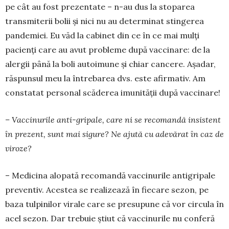
pe cât au fost prezentate – n-au dus la stoparea
transmi­terii bolii și nici nu au determinat stingerea
pande­miei. Eu văd la cabinet din ce în ce mai mulți
pacienți care au avut probleme după vaccinare: de la
alergii până la boli autoimune și chiar cancere. Așadar,
răspunsul meu la întrebarea dvs. este afir­mativ. Am
constatat personal scăderea imunității după vaccinare!
– Vaccinurile anti-gripale, care ni se reco­mandă insistent
în pre­zent, sunt mai sigure? Ne ajută cu adevărat în caz de
viroze?
– Medicina alopată re­co­mandă vac­cinurile an­tigripale
preventiv. A­cestea se realizează în fiecare sezon, pe
baza tulpi­nilor virale care se presupune că vor circula în
acel sezon. Dar tre­buie știut că vaccinurile nu conferă