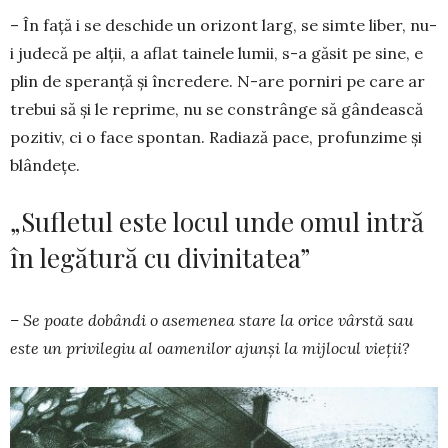
– În față i se deschide un orizont larg, se simte liber, nu-
i judecă pe alții, a aflat tainele lumii, s-a găsit pe sine, e
plin de speranță și încredere. N-are porniri pe care ar
trebui să și le reprime, nu se constrânge să gân­deas­că
pozitiv, ci o face spontan. Radiază pace, pro­fun­zime și
blândețe.
„Sufletul este locul unde omul intră
în legătură cu divinitatea”
– Se poate dobândi o asemenea stare la orice vârstă sau
este un privilegiu al oamenilor ajunși la mijlocul vieții?