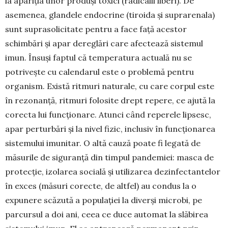
la apariția unor produși toxici (radicalii liberi). De
asemenea, glandele en­docrine (tiroida și suprarenala)
sunt suprasolicitate pentru a face față aces­tor
schimbări și apar dereglări care afectează sistemul
imun. Însuși faptul că temperatura actuală nu se
potrivește cu calendarul este o pro­blemă pentru
organism. Există rit­muri naturale, cu care corpul este
în rezonanță, ritmuri folosite drept repere, ce ajută la
corecta lui funcționare. Atunci când reperele lipsesc,
apar perturbări și la nivel fizic, inclusiv în funcționarea
sistemului imunitar. O altă cauză poate fi legată de
măsurile de siguranță din tim­pul pandemiei: masca de
protecție, izolarea so­cială și utilizarea dezinfectantelor
în exces (mă­suri corecte, de altfel) au condus la o
expunere scăzută a populației la diverși microbi, pe
parcur­sul a doi ani, ceea ce duce automat la slăbirea