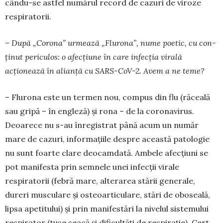
cându-se astfel numărul record de cazuri de vi­roze
respiratorii.
– După „Corona” urmează „Flurona”, nume poetic, cu con­
ținut periculos: o afec­țiune în care infecția virală
acționează în alianță cu SARS-CoV-2. Avem a ne teme?
– Flurona este un termen nou, compus din flu (răceală
sau gri­pă – în engleză) și rona – de la coronavirus.
Deoa­rece nu s-au înregistrat până acum un număr
mare de cazuri, informațiile des­pre această patologie
nu sunt foarte clare deocam­dată. Ambele afecțiuni se
pot manifesta prin sem­nele unei infecții virale
respiratorii (febră mare, alterarea stării generale,
dureri musculare și osteoarticulare, stări de obo­seală,
lipsa apetitului) și prin manifestări la nive­lul sistemului
respirator (tuse seacă și dificultăți de respirație). Cert