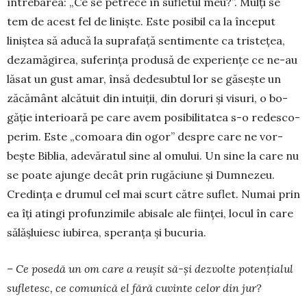
întrebarea: „Ce se petrece în sufletul meu?”. Mulți se
tem de acest fel de liniște. Este posibil ca la început
liniștea să aducă la suprafață sentimente ca tristețea,
dezamăgirea, suferința produsă de experiențe ce ne-au
lăsat un gust amar, însă dede­subtul lor se găsește un
zăcământ alcătuit din in­tuiții, din doruri și visuri, o bo­
găție interioară pe care avem posibilitatea s-o redes­co­
perim. Este „co­moara din ogor” des­pre care ne vor­­
bește Biblia, ade­văratul sine al omului. Un sine la care nu
se poate ajunge decât prin ru­găciune și Dum­nezeu.
Credința e dru­mul cel mai scurt către suflet. Numai prin
ea îți atingi profunzimile abisale ale ființei, locul în care
sălășluiesc iubirea, speranța și bucuria.
– Ce posedă un om care a reușit să-și dezvolte potențialul
sufletesc, ce comunică el fără cuvinte celor din jur?