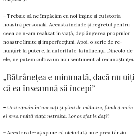
– Trebuie să ne împăcăm cu noi înșine și cu istoria
noastră personală. Aceasta include și re­gretul pentru
ceea ce n-am realizat în viață, deplân­gerea propriilor
noastre limite și imper­fecțiuni. Apoi, o serie de re­
nunțări: la putere, la autoritate, la influență. Dincolo de
ele, ne putem cultiva un nou sentiment al re­cunoștinței.
„Bătrânețea e minunată, dacă nu uiți
că ea înseamnă să începi”
– Unii rămân întunecați și plini de mâhnire, fiindcă au în
ei prea multă viață netrăită. Lor ce sfat le dați?
– Acestora le-aș spune că niciodată nu e prea târziu