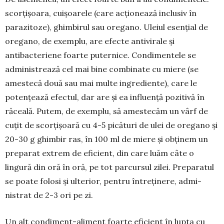
scorțișoara, cuișoarele (care acționează inclusiv în
parazitoze), ghimbirul sau oregano. Uleiul esențial de
oregano, de exemplu, are efecte antivirale și
antibacteriene foarte puternice. Con­dimentele se
administrează cel mai bine com­bi­nate cu miere (se
amestecă două sau mai multe ingrediente), care le
potențează efectul, dar are și ea influență pozitivă în
răceală. Putem, de exem­plu, să amestecăm un vârf de
cuțit de scorțișoară cu 4-5 picături de ulei de oregano și
20-30 g ghimbir ras, în 100 ml de miere și obținem un
preparat extrem de eficient, din care luăm câte o
lingură din oră în oră, pe tot parcursul zilei. Pre­paratul
se poate folosi și ulterior, pentru între­ținere, admi­
nistrat de 2-3 ori pe zi.
Un alt condiment-aliment foarte eficient în lupta cu