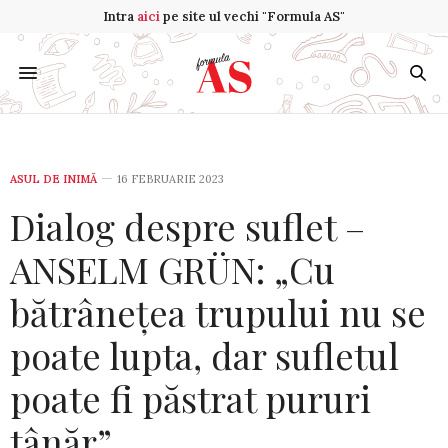
Intra
aici
pe site ul vechi "Formula AS"
ASUL DE INIMĂ
16 FEBRUARIE 2023
Dialog despre suflet –
ANSELM GRÜN: „Cu
bătrânețea trupului nu se
poate lupta, dar sufletul
poate fi păstrat pururi
tânăr”