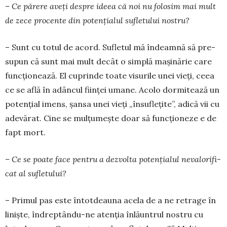
– Ce părere aveți despre ideea că noi nu folosim mai mult
de zece pro­cente din potențialul su­fle­tu­lui nos­tru?
– Sunt cu totul de acord. Sufletul mă îndeamnă să pre­
supun că sunt mai mult decât o simplă mașinărie care
funcționează. El cuprinde toate visurile unei vieți, ceea
ce se află în adâncul ființei umane. Acolo dor­mi­tează un
potențial imens, șansa unei vieți „însu­flețite”, adică vii cu
adevărat. Cine se mulțumește doar să func­țio­neze e de
fapt mort.
– Ce se poate face pentru a dezvolta poten­țialul nevalori­fi­
cat al sufletului?
– Primul pas este întot­dea­una acela de a ne retrage în
li­niște, îndreptându-ne atenția în­lăuntrul nostru cu