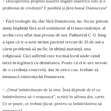
– Descoperirea pro­priei noastre bo­gății lă­un­trice este și o
proble­mă de cre­dință? E posi­bilă și fără bunul Dum­ne­zeu?
– Fără teologie da, dar fără Dum­ne­zeu, nu. Nu ne putem
simți îm­pliniți fără acel senti­ment al trans­cen­denței, al
ace­lui ceva aflat mai presus de noi. Psihia­trul C. G. Jung
a spus că n-a avut niciun pacient trecut de 35 de ani a
cărui pro­blemă să nu fie, în ultimă instanță, una
religioasă. Căci sufletul este tocmai locul unde omul
intră în legătură cu divinitatea. Poate că el n-are nevoie
de o credință concretă, dar în orice caz, trebuie să
intuiască existența lui Dumnezeu.
– „Omul îmbătrânește de la sine. Însă depinde de el ca
îmbătrânirea să-i reușească”, scrieți în ultima dvs. carte.
Ce se poate, ce trebuie făcut, pen­tru ca îmbătrânirea să
reușească?