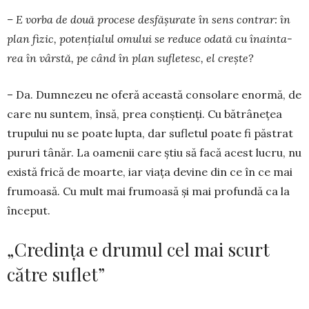
– E vorba de două procese desfășurate în sens con­trar: în
plan fizic, potențialul omului se reduce oda­tă cu înain­ta­
rea în vârstă, pe când în plan su­fle­tesc, el crește?
– Da. Dumnezeu ne oferă această consolare enor­mă, de
care nu suntem, însă, prea conștienți. Cu bă­trâ­nețea
trupului nu se poate lupta, dar su­fletul poate fi păstrat
pururi tânăr. La oamenii care știu să facă acest lucru, nu
există frică de moarte, iar viața devine din ce în ce mai
frumoasă. Cu mult mai frumoasă și mai pro­fundă ca la
început.
„Credința e drumul cel mai scurt
către suflet”