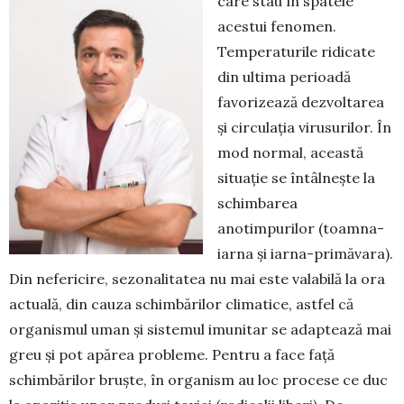
care stau în spatele
acestui fenomen.
Temperaturile ridicate
din ulti­ma perioadă
favorizează dezvoltarea
și circulația virusurilor. În
mod normal, această
situație se întâlnește la
schimbarea
anotimpurilor (toamna-
iarna și iarna-primăvara).
Din nefericire, sezona­litatea nu mai este valabilă la ora
actuală, din cauza schimbărilor cli­matice, astfel că
organismul uman și sistemul imunitar se adaptează mai
greu și pot apărea probleme. Pentru a face față
schimbărilor bruște, în organism au loc procese ce duc