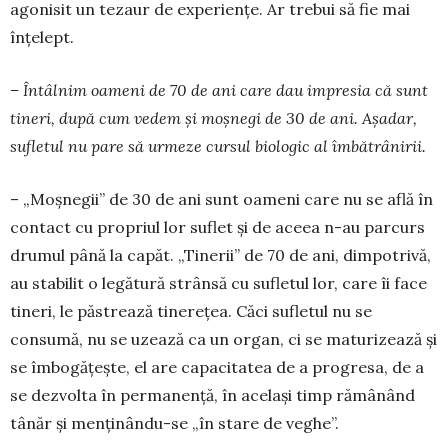
ago­nisit un tezaur de experiențe. Ar tre­bui să fie mai
înțelept.
– Întâlnim oameni de 70 de ani care dau impresia că sunt
tineri, după cum vedem și moșnegi de 30 de ani. Așadar,
su­fletul nu pare să urmeze cursul bio­logic al îm­bătrânirii.
– „Moșnegii” de 30 de ani sunt oameni care nu se află în
contact cu propriul lor suflet și de aceea n-au par­curs
drumul până la capăt. „Tinerii” de 70 de ani, dim­potrivă,
au stabilit o legătură strânsă cu sufletul lor, care îi face
tineri, le păstrează tinerețea. Căci sufletul nu se
consumă, nu se uzează ca un organ, ci se ma­tu­ri­zează și
se îmbogățește, el are ca­pacitatea de a pro­gresa, de a
se dezvolta în per­manență, în același timp rămânând
tânăr și men­ținându-se „în stare de veghe”.