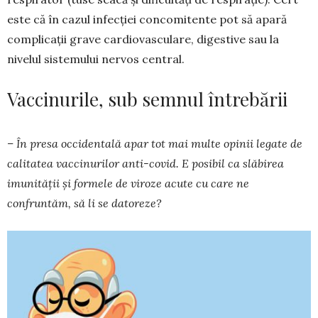
este că în cazul infecției concomitente pot să apară
complicații grave car­dio­vasculare, digestive sau la
nivelul sistemului nervos central.
Vaccinurile, sub semnul întrebării
– În presa occidentală apar tot mai multe opinii legate de
calitatea vaccinurilor anti-covid. E posibil ca slăbirea
imunității și formele de viroze acute cu care ne
confruntăm, să li se da­toreze?