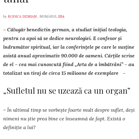
by
RODICA DEMIAN
, NUMĂRUL
1554
– Călugăr benedictin german, a studiat inițial teologia,
pentru ca apoi să se dedice neurologiei. E confesor și
îndrumător spi­ri­tual, iar la conferințele pe care le susține
asistă anual apro­ximativ 90.000 de oameni. Cărțile scrise
de el – cea mai cunoscută fiind „Arta de a îm­bătrâni” – au
totalizat un tiraj de circa 15 milioane de exemplare –
„Sufletul nu se uzează ca un organ”
– În ultimul timp se vorbește foarte mult despre suflet, deși
nimeni nu știe prea bine ce înseamnă de fapt. Există o
definiție a lui?