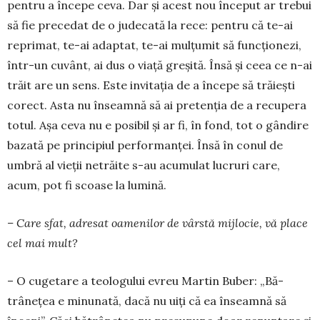
pentru a începe ceva. Dar și acest nou în­ceput ar trebui
să fie precedat de o judecată la rece: pentru că te-ai
reprimat, te-ai adaptat, te-ai mul­țumit să funcționezi,
într-un cuvânt, ai dus o viață greșită. Însă și ceea ce n-ai
trăit are un sens. Este invitația de a începe să trăiești
corect. Asta nu în­seamnă să ai pretenția de a recupera
totul. Așa ceva nu e posibil și ar fi, în fond, tot o gân­dire
bazată pe principiul performanței. Însă în conul de
umbră al vieții netrăite s-au acumulat lucruri care,
acum, pot fi scoase la lumină.
– Care sfat, adresat oamenilor de vârstă mijlo­cie, vă place
cel mai mult?
– O cugetare a teologului evreu Martin Buber: „Bă­
trânețea e minunată, dacă nu uiți că ea în­seamnă să