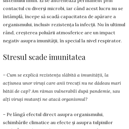
sistemului imun. El se antrenează permanent prin
contactul cu diverși microbi, iar când acest lucru nu se
întâmplă, începe să scadă capacitatea de apă­rare a
organismului, inclusiv rezistența la in­fec­ții. Nu în ultimul
rând, creșterea poluării at­mo­sferice are un impact
negativ asupra imuni­tății, în special la nivel respirator.
Stresul scade imunitatea
– Cum se explică rezistența slăbită a imuni­tății, la
acțiunea unor viruși care anii trecuți nu ne dădeau mari
bătăi de cap? Am rămas vulne­rabili după pandemie, sau
alți viruși mu­tanți ne atacă organismul?
– Pe lângă efectul direct asupra organismului,
schimbările climatice au efecte și asupra tulpinilor