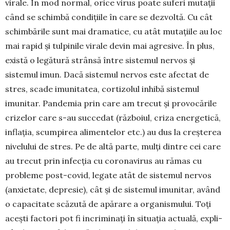
virale. În mod normal, orice virus poate suferi mutații
când se schimbă condițiile în care se dezvoltă. Cu cât
schimbările sunt mai dramatice, cu atât mutațiile au loc
mai rapid și tulpinile virale devin mai agresive. În plus,
există o legătură strân­să între sistemul nervos și
sistemul imun. Dacă sistemul nervos este afectat de
stres, scade imunitatea, cortizolul inhibă sistemul
imunitar. Pandemia prin care am trecut și provocările
cri­zelor care s-au succedat (războiul, criza energe­tică,
inflația, scumpirea alimentelor etc.) au dus la creșterea
nivelului de stres. Pe de altă parte, mulți dintre cei care
au trecut prin infecția cu coronavirus au rămas cu
probleme post-covid, le­gate atât de sistemul nervos
(anxietate, depresie), cât și de sistemul imu­nitar, având
o capacitate scăzută de apărare a organismului. Toți
acești factori pot fi incriminați în situația actuală, expli­