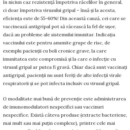
în niciun caz rezistență împotriva ră­ce­lilor în general,
ci doar împotriva virusului gri­pal – însă și la acesta,
eficiența este de 55-60%! Din această cauză, cei care se
vaccinează anti­gripal pot să răcească la fel de ușor,
dacă au pro­bleme ale siste­mului imunitar. Indicația
vaccinu­lui este pentru anumite grupe de risc, de
exemplu pacienții cu boli cronice grave, la care
imunitatea este com­promisă și la care o infecție cu
virusul gripal ar putea fi gravă. Chiar dacă sunt vaccinați
anti­gripal, pacienții nu sunt feriți de alte infecții virale
respiratorii și se pot infecta inclusiv cu viru­sul gripal.
O modalitate mai bună de prevenție este ad­ministrarea
de imunomodulatori nespecifici sau vaccinuri
nespecifice. Există câteva produse (ex­tracte bacteriene,
mai mult sau mai puțin com­plexe), printre cele mai