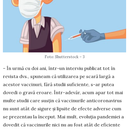
Foto: Shutterstock – 3
– În urmă cu doi ani, într-un interviu publicat tot în
revista dvs., spuneam că utilizarea pe scară largă a
acestor vaccinuri, fără studii suficiente, s-ar putea
dovedi o gravă eroare. Într-adevăr, acum apar tot mai
multe studii care susțin că vac­cinurile anticoronavirus
nu sunt atât de sigure și lipsite de efecte adverse cum
se prezentau la în­ceput. Mai mult, evoluția pandemiei a
dovedit că vaccinurile nici nu au fost atât de eficiente