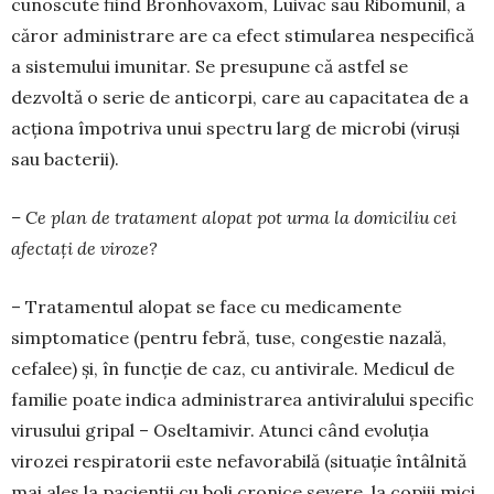
cunoscute fiind Bronho­vaxom, Luivac sau Ribomunil, a
căror adminis­trare are ca efect stimularea nespecifică
a siste­mului imunitar. Se presupune că astfel se
dezvoltă o serie de anticorpi, care au capacitatea de a
ac­ționa împotriva unui spectru larg de microbi (vi­ruși
sau bacterii).
– Ce plan de tratament alopat pot urma la domiciliu cei
afectați de viroze?
– Tratamentul alopat se face cu medicamente
simptomatice (pentru febră, tuse, congestie na­zală,
cefalee) și, în funcție de caz, cu antivirale. Medicul de
familie poate indica administrarea antiviralului specific
virusului gripal – Oselta­mivir. Atunci când evoluția
virozei respiratorii este nefavorabilă (situație întâlnită
mai ales la pacienții cu boli cronice severe, la copiii mici