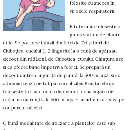
folosite cu succes în
virozele respiratorii.
Fitoterapia folosește o
gamă variată de plante
utile. Se pot face infuzii din flori de Tei și flori de
Ciuboțica-cucului (1-2 lingurițe la o cană de apă) sau
decoct din rădăcină de Ciuboțica-cucului. Ghințura are
și ea efecte bune împotriva febrei. Se prepară un
decoct dintr-o linguriță de plantă, la 500 ml apă, și se
administrează pe tot parcursul zilei. Brusturele se
folosește tot sub formă de decoct: două linguri de
rădăcină mărunțită la 500 ml apă – se administrează pe
tot parcursul zilei.
O bună modalitate de utilizare a plantelor este sub