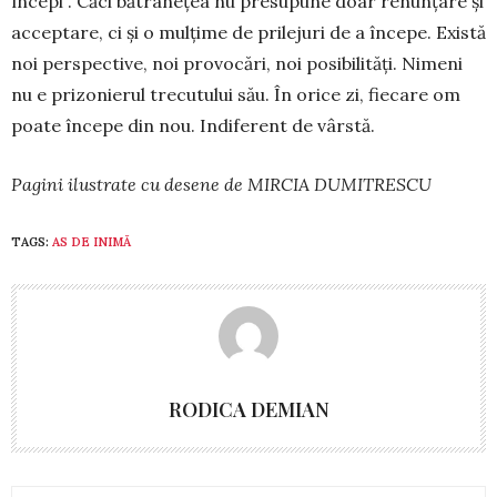
începi”. Căci bătrânețea nu presupune doar re­nun­țare și
acceptare, ci și o mulțime de prilejuri de a în­ce­pe. Există
noi perspective, noi provocări, noi po­­sibilități. Nimeni
nu e prizonierul trecutului său. În ori­ce zi, fiecare om
poate începe din nou. In­di­fe­rent de vârstă.
Pagini ilustrate cu desene de MIRCIA DUMITRESCU
TAGS:
AS DE INIMĂ
RODICA DEMIAN