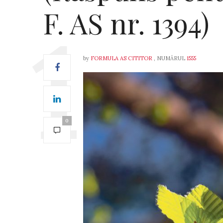
F. AS nr. 1394)
by
FORMULA AS CITITOR
, NUMĂRUL
1555
0