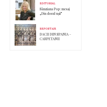
EDITORIAL
Sânziana Pop: mesaj
„Din dosul ușii”
REPORTAJE
DACII DIN SPANIA –
CARPETANII