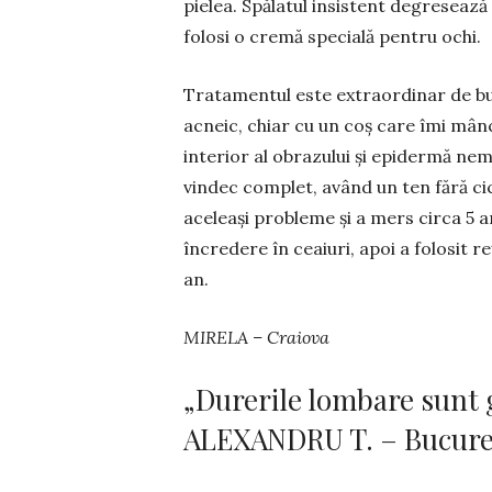
pielea. Spălatul insistent degresează 
folosi o cremă specială pentru ochi.
Tratamentul este ex­tra­or­di­nar de b
acneic, chiar cu un coș care îmi mâ
interior al obrazului și epidermă nema
vindec com­plet, având un ten fără c
aceleași probleme și a mers circa 5 a
în­cre­dere în ceaiuri, apoi a folosit 
an.
MIRELA – Craiova
„Durerile lombare sunt 
ALEXANDRU T. – București