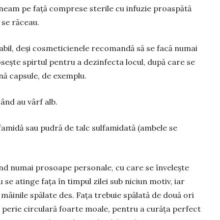
uneam pe față com­prese ste­rile cu infuzie proaspătă
 se răceau.
tabil, deși cos­me­ti­cienele recomandă să se facă numai
folosește spirtul pentru a dezinfecta lo­cul, după care se
ină capsu­le, de exemplu.
ând au vârf alb.
­fa­mi­dă sau pudră de talc sul­famidată (ambele se
losind numai prosoape personale, cu care se învelește
 se atinge fața în timpul zilei sub niciun motiv, iar
 mâinile spă­late des. Fața tre­buie spălată de două ori
 o perie circulară foarte moale, pentru a curăța perfect