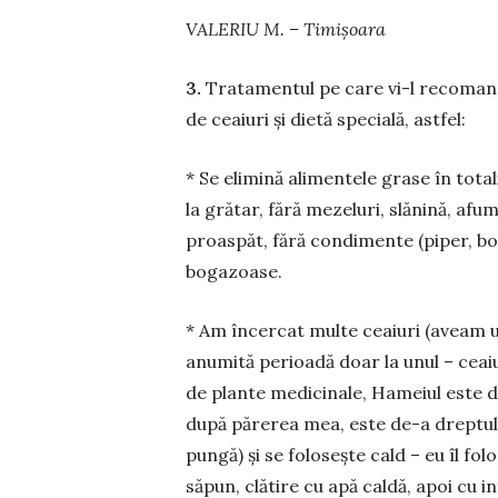
VALERIU M. – Timișoara
3.
Tratamentul pe care vi-l recomand e
de ceaiuri și die­tă specială, astfel:
* Se elimină alimentele grase în to­­ta
la grătar, fără mezeluri, slănină, afu­m
proaspăt, fără con­di­men­te (piper, boi
bogazoase.
* Am încercat multe ceaiuri (aveam u
anu­mită perioadă doar la unul – ceaiu
de plante medi­cinale, Ha­meiul este d
după pă­re­rea mea, este de-a dreptul 
pungă) și se folosește cald – eu îl fo
săpun, clătire cu apă caldă, apoi cu i