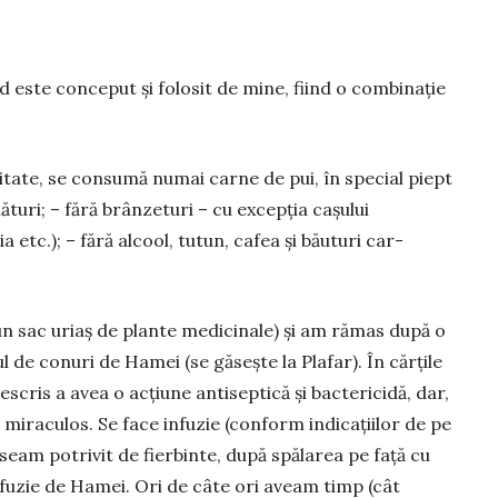
ste con­ce­put și folosit de mine, fiind o combinație
­li­tate, se consumă numai car­ne de pui, în special piept
ături; – fără brân­zeturi – cu ex­cepția cașului
a etc.); – fără alcool, tutun, cafea și băuturi car­
n sac uriaș de plante me­dicinale) și am rămas după o
l de conuri de Hamei (se găsește la Pla­far). În cărțile
escris a avea o acțiune antiseptică și bac­tericidă, dar,
mi­ra­culos. Se face infuzie (con­form indicațiilor de pe
loseam potrivit de fierbinte, după spălarea pe față cu
nfuzie de Ha­mei. Ori de câte ori aveam timp (cât