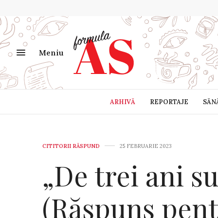
Meniu
ARHIVĂ
REPORTAJE
SĂN
CITITORII RĂSPUND
25 FEBRUARIE 2023
„De trei ani s
(Răspuns pen