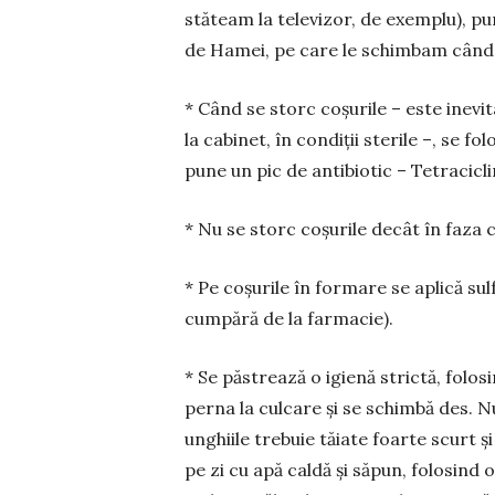
stăteam la tele­vizor, de exemplu), p
de Hamei, pe care le schim­­bam când
* Când se storc coșurile – este ine­vi
la ca­binet, în con­di­ții sterile –, se 
pune un pic de anti­biotic – Tetracicl
* Nu se storc coșurile decât în faza c
* Pe coșurile în formare se aplică sul
cumpără de la farmacie).
* Se păs­trea­ză o igienă strictă, fo
perna la culcare și se schimbă des. Nu
unghiile trebuie tăiate foarte scurt și
pe zi cu apă caldă și săpun, folosind