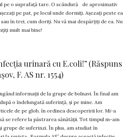
tul pe o suprafață tare. O scândură de aproximativ
așezați pe pat, pe locul unde dormiți. Așe­zați peste ea
ă sau în trei, cum doriți. Nu vă mai despărțiți de ea. Nu
imțiți mult mai bine!
nfecția urinară cu E.coli!” (Răspuns
v, F. AS nr. 1554)
ângând informații de la grupe de bolnavi. În final am
 după o îndelungată suferință, și pe mine. Am
icele de pe glob, în ordinea desco­peririi lor. Mi-a
e să se refere la păstrarea sănă­tății. Tot timpul m-am
i grupe de suferinzi. În plus, am studiat în
 la revista „Formula AS” despre aceas­tă infecție.