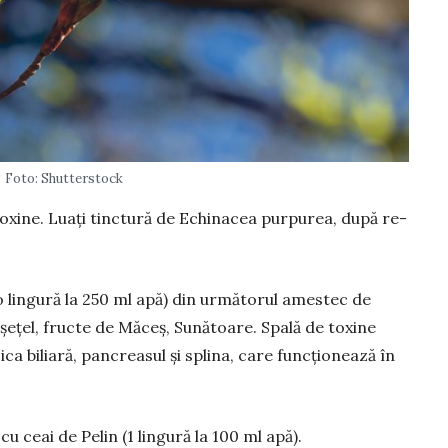
Foto: Shutterstock
 toxine. Lu­ați tinctură de Echinacea purpurea, după re­
tr-o lingură la 250 ml apă) din următorul amestec de
ușețel, fructe de Măceș, Su­nă­toare. Spală de toxine
ezica biliară, pancreasul și splina, care funcționează în
cu ceai de Pelin (1 lingură la 100 ml apă).