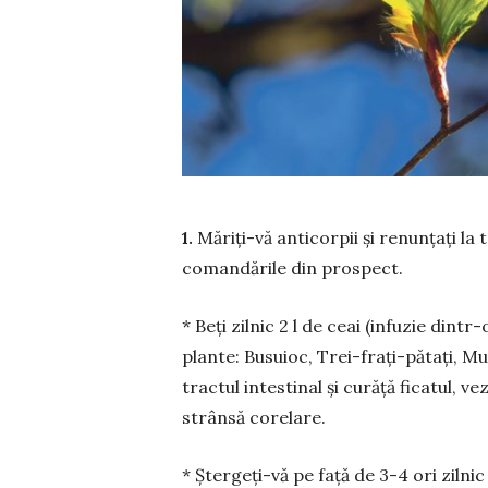
1.
Măriți-vă anticorpii și renunțați la
co­man­dările din prospect.
* Beți zilnic 2 l de ceai (infuzie din
plante: Bu­suioc, Trei-frați-pătați, M
tractul intestinal și curăță ficatul, v
strânsă corelare.
* Ștergeți-vă pe față de 3-4 ori zilnic 