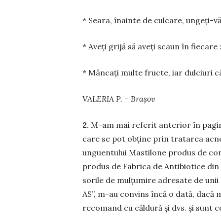
* Seara, înainte de cul­care, ungeți-vă
* Aveți grijă să aveți scaun în fiecare 
* Mâncați multe fruc­te, iar dulciuri c
VALERIA P. – Brașov
2.
M-am mai referit anterior în pagini
care se pot ob­ți­ne prin tratarea acn
unguentului Mastilone pro­dus de co
produs de Fabrica de Antibiotice din Ia
sorile de mul­țu­mi­re adresate de unii c
AS”, m-au convins încă o da­tă, dacă m
recomand cu căldu­ră și dvs. și sunt con