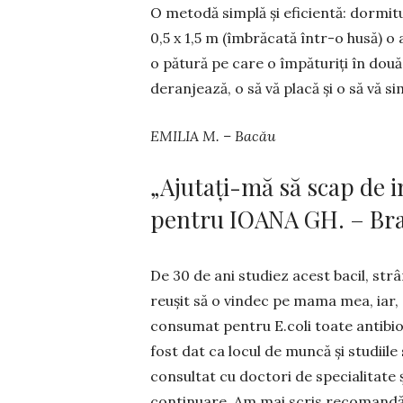
O metodă simplă și eficientă: dormi
0,5 x 1,5 m (îmbrăcată într-o husă) o 
o pătură pe care o îm­pă­tu­riți în dou
de­ran­jează, o să vă placă și o să vă s
EMILIA M. – Bacău
„Ajutați-mă să scap de i
pentru IOANA GH. – Brașo
De 30 de ani studiez acest bacil, str
reușit să o vindec pe ma­ma mea, iar,
consumat pentru E.coli toate antibiot
fost dat ca locul de mun­că și stu­diil
consultat cu doctori de specialitate ș
continuare. Am mai scris reco­mandări