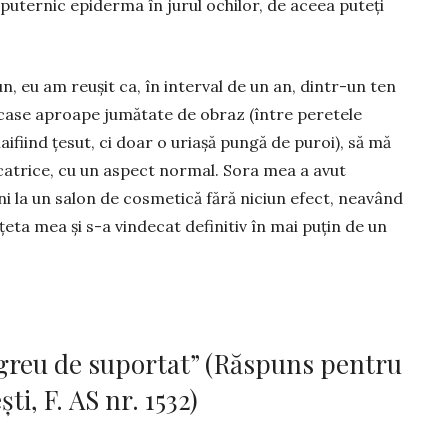
puternic epi­der­ma în jurul ochilor, de aceea puteți
un, eu am reușit ca, în interval de un an, dintr-un ten
ncase aproape jumătate de obraz (între peretele
ifiind țe­sut, ci doar o uriașă pungă de puroi), să mă
icatrice, cu un aspect normal. Sora mea a avut
ni la un salon de cosmetică fără niciun efect, neavând
rețeta mea și s-a vindecat definitiv în mai puțin de un
greu de suportat” (Răspuns pentru
, F. AS nr. 1532)