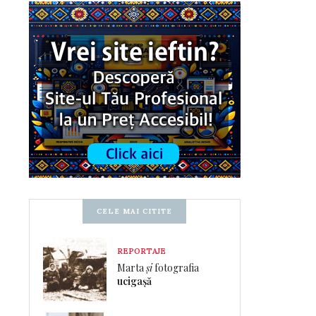
CELE MAI CITITE
REPORTAJE
Marta
și
fotografia
ucigașă