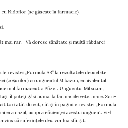
 cu Nidoflor (se găsește la far­ma­cie).
zi.
ât mai rar. Vă doresc să­nă­tate și mul­tă răbdare!
le revistei „For­mula AS” la rezultatele deosebite
eei (coșurilor) cu unguentul Mi­bazon, echivalentul
ncernul farmaceutic Pfizer. Unguentul Mi­bazon,
și, îl puteți gă­si numai la farmaciile veterinare. Scri­
ititori atât direct, cât și în pa­gi­­nile revistei „Formula
ai era cazul, asupra eficienței acestui un­guent. Vi-l
­vins că su­ferințele dvs. vor lua sfârșit.