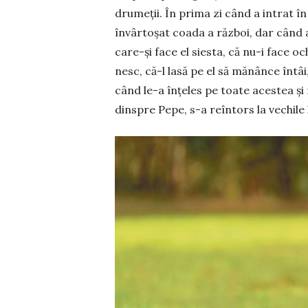
drumeţii. În prima zi când a intrat î
învâr­toşat coada a război, dar când a
care-şi face el siesta, că nu-i face och
nesc, că-l lasă pe el să mă­nânce întâi, 
când le-a înţeles pe toate aces­tea şi 
din­spre Pe­pe, s-a reîn­tors la ve­chile lu