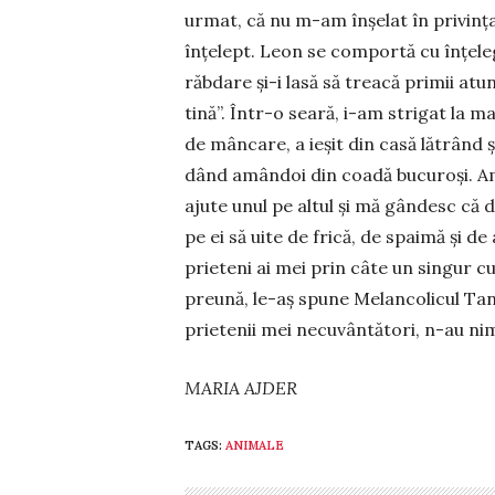
ur­mat, că nu m-am înşelat în privinţa
în­ţelept. Leon se com­portă cu în­ţele
răbdare şi-i lasă să treacă primii atu
tină”. Într-o seară, i-am stri­gat la 
de mân­care, a ieşit din casă lătrând
dând amân­doi din coadă bucu­roşi. Am 
ajute unul pe altul şi mă gân­desc că 
pe ei să uite de fri­că, de spaimă şi de
prieteni ai mei prin câte un singur 
preună, le-aş spune Me­lan­co­licul Tanu
prietenii mei ne­cuvân­tă­tori, n-au ni
MARIA AJDER
TAGS:
ANIMALE