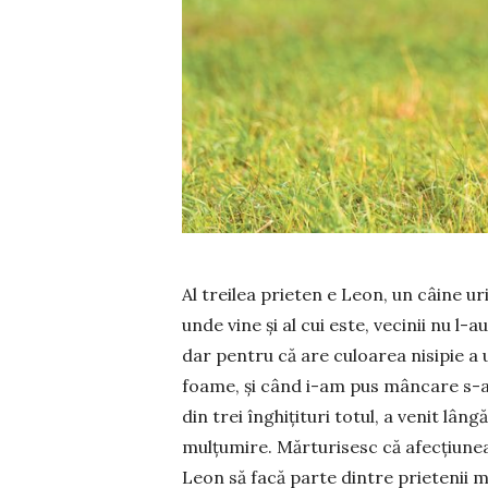
Al treilea prieten e Le­on, un câine ur
unde vine şi al cui este, vecinii nu l-a
dar pentru că are culoarea nisipie a 
foame, şi când i-am pus mân­care s-a 
din trei în­ghiţituri totul, a venit lâ
mul­ţu­mire. Măr­turisesc că afec­­țiun
Leon să facă parte dintre prietenii me