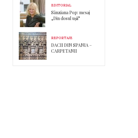
EDITORIAL
Sânziana Pop: mesaj
„Din dosul ușii”
REPORTAJE
DACII DIN SPANIA –
CARPETANII