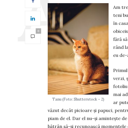
Am tre
teni bu
în casa
obiceiu
0
fără să
rând la
eu de-
Primul
verzi,
fotoliu
mai ad
Tanu (Foto: Shutterstock – 2)
ar pute
văzut decât picioare şi pa­puci, pen­
pi­am de el. Dar el nu-şi amin­teşte de
bătrân să-şi recu­noască momentele de