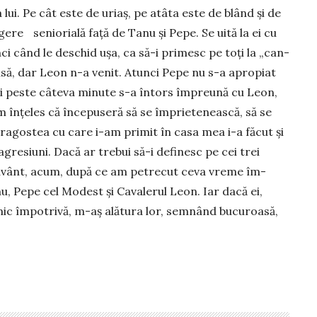
 lui. Pe cât este de uriaş, pe atâta este de blând şi de
­gere senio­rială faţă de Tanu şi Pepe. Se uită la ei cu
nci când le deschid uşa, ca să-i primesc pe toţi la „can­
masă, dar Leon n-a venit. Atunci Pepe nu s-a apro­piat
 şi peste câteva minute s-a întors îm­preună cu Leon,
înţeles că în­cepu­seră să se împrie­tenească, să se
dra­gostea cu care i-am pri­mit în casa mea i-a făcut şi
 agre­siuni. Da­că ar trebui să-i definesc pe cei trei
cuvânt, acum, după ce am petrecut ceva vre­me îm­­
, Pepe cel Mo­dest şi Ca­va­lerul Le­on. Iar dacă ei,
mic îm­potrivă, m-aş ală­tura lor, sem­nând bucu­roasă,