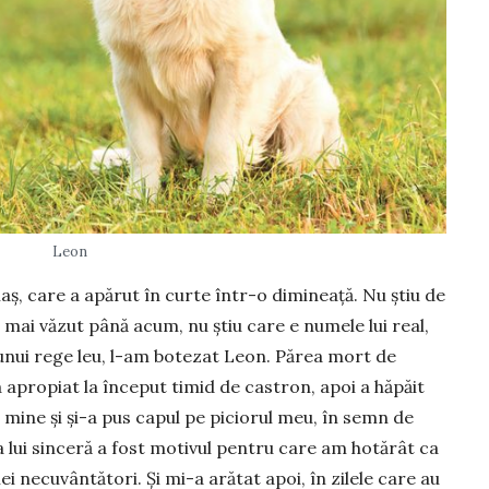
Leon
i­aş, care a apărut în curte într-o di­mi­neaţă. Nu ştiu de
u mai văzut până a­cum, nu ştiu care e nu­mele lui real,
unui rege leu, l-am bo­tezat Le­on. Părea mort de
apropiat la început timid de cas­tron, apoi a hăpăit
ngă mine şi şi-a pus capul pe piciorul meu, în semn de
ea lui sin­ceră a fost moti­vul pentru care am hotărât ca
i necuvântători. Şi mi-a arătat apoi, în zilele care au