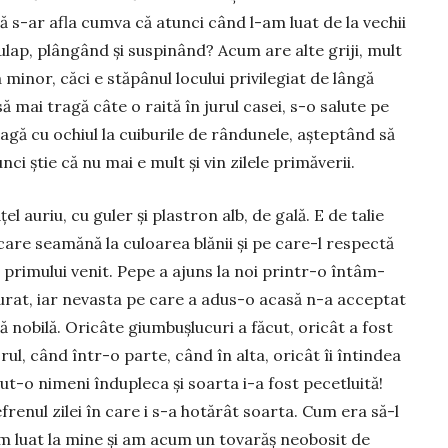
ă s-ar afla cum­va că atunci când l-am luat de la ve­chii
dulap, plângând şi suspinând? Acum are alte griji, mult
 mi­nor, căci e stă­pânul locului pri­vi­legiat de lângă
ă mai tragă câte o raită în jurul ca­sei, s-o salute pe
ra­gă cu ochiul la cui­bu­rile de rân­du­nele, aştep­tând să
ci ştie că nu mai e mult şi vin zilele primăverii.
l auriu, cu gu­ler şi plastron alb, de ga­lă. E de talie
are sea­mănă la culoarea blănii şi pe care-l res­pectă
l pri­mu­lui ve­nit. Pepe a ajuns la noi printr-o în­tâm­
u­rat, iar ne­vasta pe care a adus-o a­ca­să n-a ac­ceptat
 no­bilă. Oricâte gium­buş­lucuri a fă­cut, oricât a fost
orul, când într-o parte, când în alta, ori­cât îi întindea
-o nimeni în­du­pleca şi soar­ta i-a fost pecet­luită!
efre­nul zilei în care i s-a hotărât soar­ta. Cum era să-l
m luat la mine şi am acum un tovarăş neo­bosit de