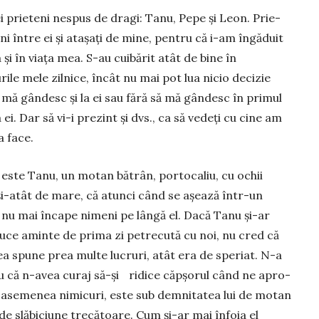
i prieteni nespus de dragi: Tanu, Pepe şi Leon. Prie­
ni între ei şi ata­şaţi de mi­ne, pentru că i-am îngă­duit
 şi în viaţa mea. S-au cuibărit atât de bine în
rile mele zil­ni­ce, încât nu mai pot lua nicio de­cizie
 mă gândesc şi la ei sau fără să mă gândesc în pri­mul
 ei. Dar să vi-i prezint şi dvs., ca să ve­deţi cu cine am
a face.
 este Tanu, un motan bătrân, porto­caliu, cu ochii
 și-atât de mare, că atunci când se aşează într-un
 nu mai în­cape nimeni pe lân­gă el. Dacă Ta­nu şi-ar
uce aminte de pri­ma zi petre­cută cu noi, nu cred că
a spune prea multe lu­cruri, atât era de spe­riat. N-a
tru că n-avea curaj să-şi ridice căp­şorul când ne apro­
 ase­menea ni­micuri, este sub dem­ni­ta­tea lui de mo­tan
 slă­biciune trecătoare. Cum şi-ar mai înfoia el