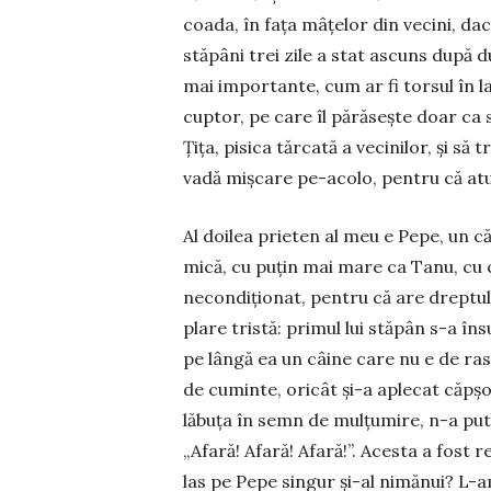
coada, în faţa mâţe­lor din vecini, dac
stă­pâni trei zile a stat ascuns după 
mai im­­por­tante, cum ar fi torsul în la
cuptor, pe care îl pă­răseşte doar ca s
Ţiţa, pi­sica tărcată a vecinilor, şi să t
vadă mişcare pe-aco­lo, pentru că atun
Al doilea prieten al meu e Pepe, un căţe
mică, cu puţin mai mare ca Tanu, cu c
necon­di­ţio­nat, pentru că are drep­­­tu
plare tristă: primul lui stă­pân s-a îns
pe lân­gă ea un câi­ne care nu e de rasă
de cu­minte, oricât şi-a aple­cat căp­ş
lăbuţa în semn de mul­ţumire, n-a putut
„Afară! Afară! Afară!”. A­cesta a fost r
las pe Pepe singur şi-al nimănui? L-a