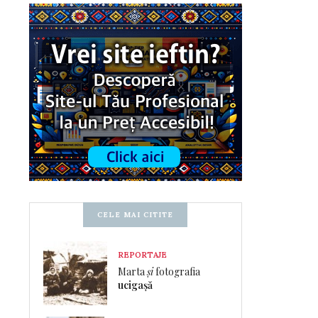
CELE MAI CITITE
REPORTAJE
Marta
și
fotografia
ucigașă