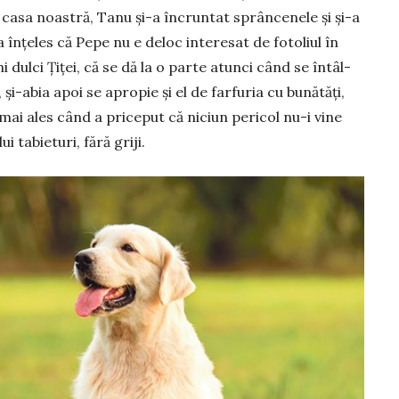
n casa noastră, Tanu şi-a încruntat sprâncenele şi şi-a
 înţeles că Pepe nu e deloc interesat de fotoliul în
i dulci Ţiţei, că se dă la o parte atunci când se în­tâl­
şi-abia apoi se a­pro­pie și el de far­furia cu bunătăți,
mai ales când a pri­ceput că ni­ciun pe­ricol nu-i vine
i ta­bie­turi, fără griji.