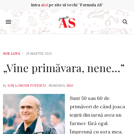
Intra
aici
pe site ul vechi "Formula AS"
SUB LUPĂ
25 MARTIE 2023
„Vine primăvara, nene…”
by
ION LONGIN POPESCU
, NUMĂRUL
1560
Sunt 50 sau 60 de
primăveri de când joaca
ieșirii din iarnă avea un
farmec fără egal.
Împreună cu sora mea,