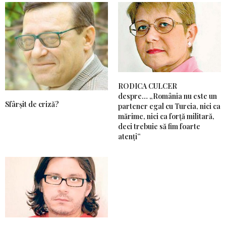
RODICA CULCER
despre… „România nu este un
Sfârșit de criză?
partener egal cu Turcia, nici ca
mărime, nici ca forță militară,
deci trebuie să fim foarte
atenți”