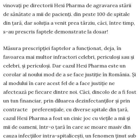
vinovați pe directorii Hexi Pharma de agravarea stării
de sănătate a mii de pa­ci­enți. din peste 100 de spitale
din țară, dar so­luția a venit prea târziu, căci, între timp,
s-au pre­scris faptele demonstrate la dosar!
Măsura prescripției faptelor a funcționat, deja, în
favoarea mai multor infractori celebri, periculoși sau și
celebri, și periculoși. Dar ca­zul Hexi Pharma este un
corolar al noului mod de a se face justiție în România. Și
al modului în care acest fel de a face justiție ne
afectează pe fiecare dintre noi. Căci, dincolo de a fi fost
un tun financiar, prin diluarea dezinfectanților și prin
contracte preferențiale, cu diverse spi­tale din țară,
cazul Hexi Pharma a fost un cinic joc cu viețile a mii și
mii de oameni, într-o țară în care se moare masiv din
cauza infecțiilor in­tra-spitalicești, un fenomen ținut sub