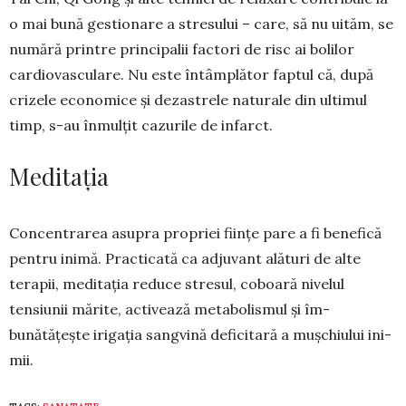
o mai bună gestionare a stresului – care, să nu uităm, se
nu­mără printre principalii factori de risc ai bolilor
cardiovas­cu­lare. Nu este întâmplător fap­tul că, după
crizele economice și dezastrele natu­rale din ultimul
timp, s-au înmulțit cazurile de infarct.
Meditația
Concentrarea asupra propriei ființe pare a fi benefică
pentru inimă. Practicată ca adjuvant alături de alte
tera­pii, meditația reduce stresul, coboară nivelul
tensiunii mă­rite, activează metabolismul și îm­
bunătățește irigația sang­vină deficitară a mușchiului ini­
mii.