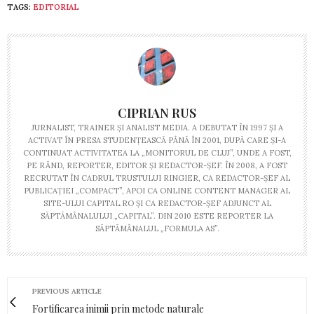
TAGS:
EDITORIAL
CIPRIAN RUS
JURNALIST, TRAINER ŞI ANALIST MEDIA. A DEBUTAT ÎN 1997 ŞI A
ACTIVAT ÎN PRESA STUDENŢEASCĂ PÂNĂ ÎN 2001, DUPĂ CARE ŞI-A
CONTINUAT ACTIVITATEA LA „MONITORUL DE CLUJ”, UNDE A FOST,
PE RÂND, REPORTER, EDITOR ŞI REDACTOR-ŞEF. ÎN 2008, A FOST
RECRUTAT ÎN CADRUL TRUSTULUI RINGIER, CA REDACTOR-ŞEF AL
PUBLICAŢIEI „COMPACT”, APOI CA ONLINE CONTENT MANAGER AL
SITE-ULUI CAPITAL.RO ŞI CA REDACTOR-ŞEF ADJUNCT AL
SĂPTĂMÂNALULUI „CAPITAL”. DIN 2010 ESTE REPORTER LA
SĂPTĂMÂNALUL „FORMULA AS”.
PREVIOUS ARTICLE
Fortificarea inimii prin metode naturale