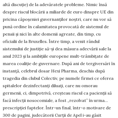
altă discuție) de la ade­văratele probleme. Nimic însă
despre riscul blocării a miliarde de euro dinspre UE din
pri­cina că­poșeniei guvernanților noștri, care nu vor să
pu­nă ordine în calamitatea provocată de sis­te­mul de
pensii și nici în alte domenii agre­ate, din timp, cu
oficialii de la Bruxelles. Între timp, a venit rândul
sistemului de justiție să-și dea măsura adecvării sale la
anul 2023 și la am­bițiile europene mult-trâm­bițate de
marea coaliție de guvernare. După ani de tergiversări în
instanță, celebrul dosar Hexi Pharma, des­chis după
tragedia din clubul Co­lectiv, pe nu­me­le firmei ce oferea
spitalelor dezinfectanți di­luați, care nu omorau
germenii, ci, dimpo­tri­vă, creșteau riscul ca pacienții să
facă infecții no­socomiale, a fost „rezolvat” în urma…
pre­scrip­ției faptelor. Într-un final, într-o motivare de
300 de pagini, judecătorii Curții de Apel i-au găsit