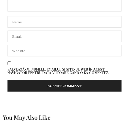
SALVEAZĂ-MI NUMELE, EMAILUL ȘI SITE-UL WEB ÎN ACEST
NAVIGATOR PENTRU DATA VIITOARE CÂND O SĂ COMENTEZ.
You May Also Like