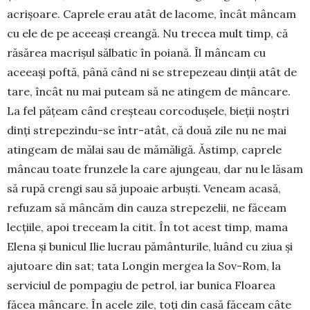
acrișoare. Caprele erau atât de lacome, încât mâncam
cu ele de pe aceeași creangă. Nu tre­cea mult timp, că
răsărea macrișul sălbatic în po­iană. Îl mâncam cu
aceeași poftă, până când ni se stre­pezeau dinții atât de
tare, încât nu mai puteam să ne atingem de mâncare.
La fel pățeam când creșteau corcodușele, bieții noștri
dinți strepezindu-se într-atât, că două zile nu ne mai
atingeam de mălai sau de mămăligă. Ăstimp, caprele
mâncau toate frunzele la care ajungeau, dar nu le lăsam
să rupă crengi sau să jupoaie arbuști. Veneam acasă,
refuzam să mân­căm din cauza strepezelii, ne făceam
lecțiile, apoi treceam la citit. În tot acest timp, mama
Elena și bu­nicul Ilie lucrau pământurile, luând cu ziua și
aju­toare din sat; tata Longin mergea la Sov-Rom, la
serviciul de pompagiu de petrol, iar bunica Floarea
făcea mâncare. În acele zile, toți din casă făceam câte