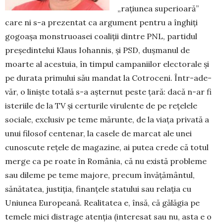
„rațiunea supe­rioa­ră”
care ni s-a prezentat ca argument pentru a în­ghiți
gogoașa monstruoasei coaliții dintre PNL, partidul
președintelui Klaus Iohannis, și PSD, dușmanul de
moarte al aces­tuia, în timpul campaniilor electorale și
pe durata primului său mandat la Cotroceni. Într-ade­
văr, o liniște totală s-a aș­ternut peste țară: dacă n-ar fi
is­te­riile de la TV și certurile viru­lente de pe rețelele
sociale, exclusiv pe teme mă­runte, de la viața privată a
unui filosof cen­te­nar, la casele de marcat ale unei
cunoscute rețele de magazine, ai putea crede că totul
mer­ge ca pe roate în România, că nu există pro­ble­me
sau dileme pe teme majore, precum învăță­mântul,
sănătatea, justiția, finanțele statului sau re­lația cu
Uniunea Europeană. Realitatea e, însă, că gălăgia pe
temele mici distrage atenția (interesat sau nu, asta e o