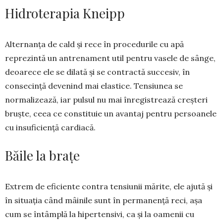
Hidroterapia Kneipp
Alternanța de cald și rece în procedurile cu apă
reprezintă un antrenament util pentru vasele de sânge,
deoarece ele se dilată și se contractă succesiv, în
consecință devenind mai elastice. Tensiunea se
normali­zează, iar pulsul nu mai înregistrează creșteri
bruște, ceea ce con­stituie un avantaj pentru per­soanele
cu insuficiență car­diacă.
Băile la brațe
Extrem de eficiente contra tensiunii mărite, ele ajută și
în situația când mâi­nile sunt în per­manență reci, așa
cum se întâmplă la hiperten­sivi, ca și la oamenii cu