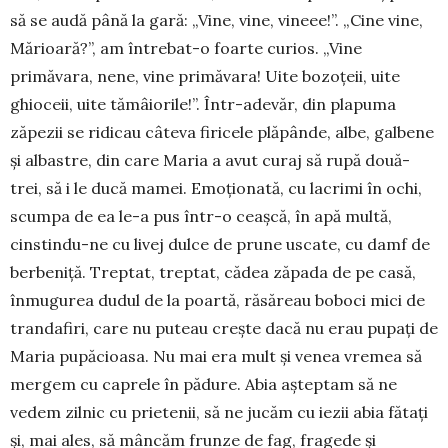
să se audă până la gară: „Vine, vine, vineee!”. „Cine vine,
Mărioară?”, am între­bat-o foarte curios. „Vine
primăvara, nene, vine pri­mă­vara! Uite bozoțeii, uite
ghioceii, uite tă­mâiorile!”. Într-adevăr, din plapuma
zăpezii se ridi­cau câteva firicele plăpânde, albe, galbene
și albas­tre, din care Maria a avut curaj să rupă două-
trei, să i le ducă mamei. Emoționată, cu lacrimi în ochi,
scum­pa de ea le-a pus într-o ceașcă, în apă multă,
cinstindu-ne cu livej dulce de prune uscate, cu damf de
berbeniță. Treptat, treptat, cădea zăpada de pe casă,
înmugurea dudul de la poartă, răsăreau boboci mici de
trandafiri, care nu puteau crește dacă nu erau pupați de
Maria pupăcioasa. Nu mai era mult și venea vremea să
mergem cu caprele în pădure. Abia așteptam să ne
vedem zilnic cu prietenii, să ne jucăm cu iezii abia fătați
și, mai ales, să mâncăm frunze de fag, fragede și