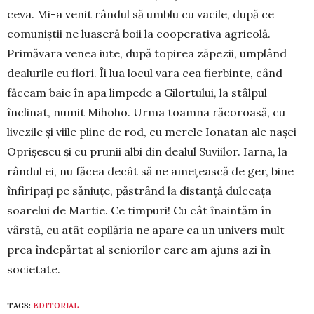
ceva. Mi-a venit rândul să umblu cu vacile, după ce
comuniștii ne luaseră boii la cooperativa agricolă.
Primăvara venea iute, după topirea zăpezii, umplând
dealurile cu flori. Îi lua locul vara cea fierbinte, când
făceam baie în apa limpede a Gilortului, la stâlpul
înclinat, numit Mihoho. Urma toamna răcoroasă, cu
livezile și viile pline de rod, cu merele Ionatan ale nașei
Oprișescu și cu prunii albi din dealul Suviilor. Iarna, la
rândul ei, nu făcea decât să ne amețească de ger, bine
înfiripați pe săniuțe, păstrând la distanță dulceața
soarelui de Martie. Ce timpuri! Cu cât înaintăm în
vârstă, cu atât copilăria ne apare ca un univers mult
prea îndepărtat al seniorilor care am ajuns azi în
societate.
TAGS:
EDITORIAL