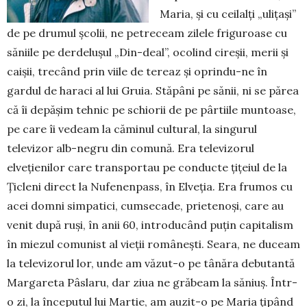
Maria, și cu ceilalți „ulițași”
de pe drumul școlii, ne petreceam zilele friguroase cu
săniile pe derdelușul „Din-deal”, ocolind cireșii, merii și
caișii, trecând prin viile de tereaz și oprindu-ne în
gardul de haraci al lui Gruia. Stăpâni pe sănii, ni se părea
că îi depășim tehnic pe schiorii de pe pârtiile mun­toase,
pe care îi vedeam la căminul cultural, la singu­rul
televizor alb-negru din comună. Era televizorul
elvețienilor care transportau pe conducte țițeiul de la
Țicleni direct la Nufenenpass, în Elveția. Era frumos cu
acei domni simpatici, cumsecade, prietenoși, care au
venit după ruși, în anii 60, introducând puțin capi­talism
în miezul comunist al vieții românești. Seara, ne duceam
la televizorul lor, unde am văzut-o pe tâ­năra debutantă
Margareta Pâslaru, dar ziua ne gră­beam la săniuș. Într-
o zi, la începutul lui Martie, am au­zit-o pe Maria țipând