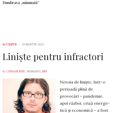
Dumbrava „minunată”
ACCENTE
25 MARTIE 2023
Liniște pentru infractori
by
CIPRIAN RUS
, NUMĂRUL
1559
Nevoia de liniște, într-o
perioadă plină de
provocări – pandemie,
apoi război, criză ener­ge­
tică și economică – a fost