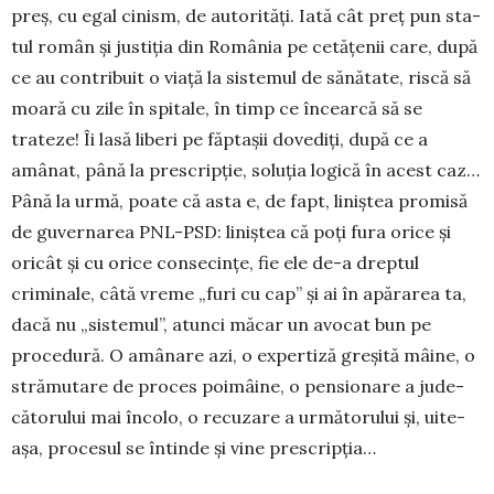
preș, cu egal cinism, de autorități. Iată cât preț pun sta­
tul român și justiția din România pe cetățenii ca­­re, după
ce au contribuit o viață la sistemul de sănătate, riscă să
moară cu zile în spitale, în timp ce încearcă să se
trateze! Îi lasă liberi pe făp­­tașii dovediți, după ce a
amânat, până la pre­scripție, soluția logică în acest caz…
Până la urmă, poate că asta e, de fapt, liniștea pro­mi­să
de guvernarea PNL-PSD: liniștea că poți fura orice și
oricât și cu orice consecințe, fie ele de-a dreptul
criminale, câtă vreme „furi cu cap” și ai în apărarea ta,
dacă nu „sistemul”, atunci măcar un avocat bun pe
procedură. O amâ­nare azi, o expertiză greșită mâine, o
stră­mutare de proces poimâine, o pensionare a ju­de­­
cătorului mai încolo, o recuzare a următo­rului și, uite-
așa, procesul se întinde și vine prescripția…