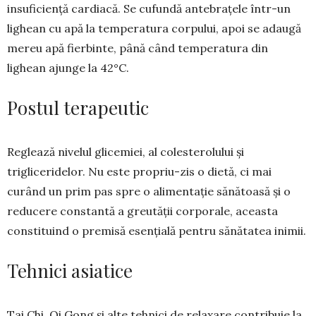
insuficiență cardiacă. Se cufundă antebra­țele într-un
lighean cu apă la temperatura corpu­lui, apoi se adaugă
mereu apă fierbinte, până când temperatura din
lighean ajunge la 42°C.
Postul terapeutic
Reglează nivelul glicemiei, al colesterolului și
trigliceridelor. Nu este pro­priu-zis o dietă, ci mai
curând un prim pas spre o alimentație sănă­toasă și o
reducere con­stantă a greutății corpo­rale, aceasta
constituind o premisă esențială pen­tru sănătatea inimii.
Tehnici asiatice
Tai Chi, Qi Gong și alte tehnici de relaxare contribuie la