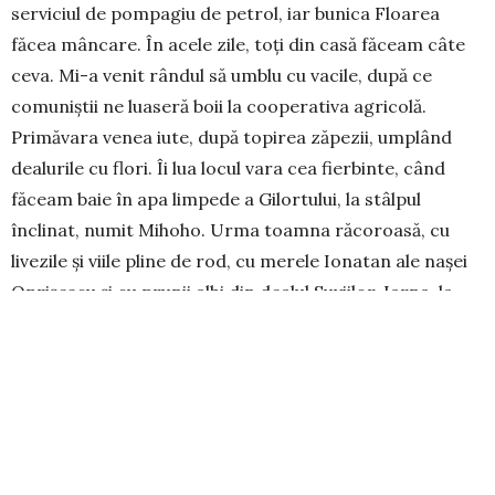
serviciul de pompagiu de petrol, iar bunica Floarea
făcea mâncare. În acele zile, toți din casă făceam câte
ceva. Mi-a venit rândul să umblu cu vacile, după ce
comuniștii ne luaseră boii la cooperativa agricolă.
Primăvara venea iute, după topirea zăpezii, umplând
dealurile cu flori. Îi lua locul vara cea fierbinte, când
făceam baie în apa limpede a Gilortului, la stâlpul
înclinat, numit Mihoho. Urma toamna răcoroasă, cu
livezile și viile pline de rod, cu merele Ionatan ale nașei
Oprișescu și cu prunii albi din dealul Suviilor. Iarna, la
rândul ei, nu făcea decât să ne amețească de ger, bine
înfiripați pe săniuțe, păstrând la distanță dulceața
soarelui de Martie. Ce timpuri! Cu cât înaintăm în
vârstă, cu atât copilăria ne apare ca un univers mult
prea îndepărtat al seniorilor care am ajuns azi în
societate.