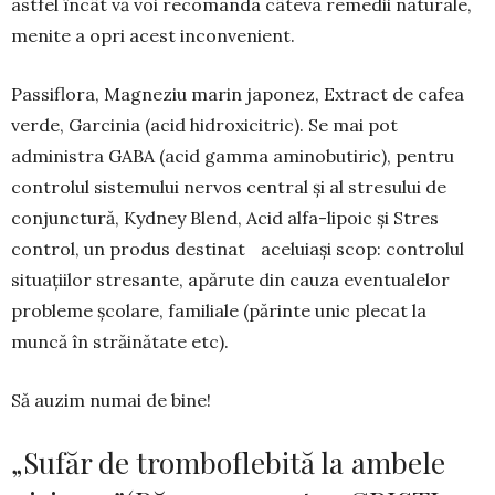
astfel încât vă voi recomanda câteva remedii naturale,
menite a opri acest inconvenient.
Passiflora, Magneziu marin japonez, Extract de cafea
verde, Garcinia (acid hidroxicitric). Se mai pot
administra GABA (acid gamma aminobutiric), pentru
controlul sistemului nervos central și al stresului de
conjunctură, Kydney Blend, Acid alfa-lipoic și Stres
control, un produs destinat aceluiași scop: controlul
situațiilor stresante, apărute din cauza eventualelor
probleme școlare, familiale (părinte unic plecat la
muncă în străinătate etc).
Să auzim numai de bine!
„Sufăr de tromboflebită la ambele