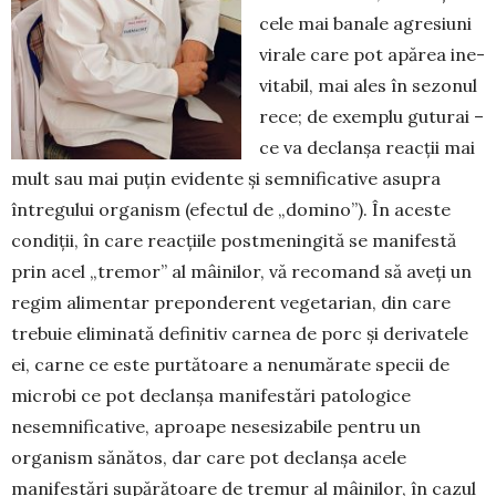
cele mai banale agresiuni
virale care pot apărea ine­
vitabil, mai ales în sezonul
rece; de exemplu gutu­rai –
ce va declanșa reacții mai
mult sau mai puțin evi­dente și semnificative asupra
întregului orga­nism (efectul de „domino”). În aceste
condiții, în care reacțiile postmeningită se manifestă
prin acel „tremor” al mâinilor, vă recomand să aveți un
re­gim alimentar preponderent vegetarian, din care
tre­­buie eliminată definitiv carnea de porc și deri­vatele
ei, carne ce este purtătoare a nenumărate spe­cii de
microbi ce pot declanșa manifestări pato­logice
nesemnificative, aproape nesesizabile pentru un
organism sănătos, dar care pot declanșa acele
manifestări supărătoare de tremur al mâinilor, în cazul