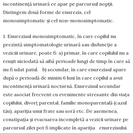
incontinență urinară ce apar pe par­cursul nopții.
Distingem două forme de enurezis, cel
monosimptomatic și cel non-monosimptomatic.
1. Enurezisul monosimptomatic, în care copilul nu
prezintă simptomatologie urinară sau disfuncție a
veziciii urinare, poate fi: a) primar, în care copi­lulul nu a
reușit niciodată să aibă perioade lungi de timp în care să
nu fi udat patul. b) secundar, în care enurezisul apare
după o perioadă de minim 6 luni în care copilul a avut
incontinență urinară noc­turnă. Enurezisul secundar
este asociat frecvent cu evenimente stresante din viața
copilului, di­vorț parental, familie monopa­rentală (cazul
tău), apariția unui frate sau soră etc. De asemenea,
constipația și evacuarea incom­pletă a vezicii urinare pe
par­cursul zilei pot fi implicate în apariția enure­zisului.