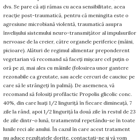
dvs. Se pare că ați rămas cu acea sensibilitate, acea
reacție post-traumatică, pentru că meningita este o
agresiune microbiană violentă, trau­matică asupra
învelișului sistemu­lui neuro-transmițător al impulsurilor
nervoase de la creier, către organele periferice (mâini,
picioare). Alături de regimul ali­mentar preponderent
vegeta­rian vă recomand să fa­ceți mișcare cel puțin o
oră pe zi, mai ales cu mâinile (folosirea unor gantere
rezonabile ca greu­tate, sau acele cercuri de cauciuc pe
care să le strân­geți în palmă). De asemenea, vă
recomand să folo­siți profilactic Propolis glicolic conc.
40%, din care luați 1/2 lin­gu­riță în fiecare dimineață, 7
zile la rând, apoi 1/2 linguriță la două zile în restul de 23
de zile dintr-o lună, tratamentul repetându-se în toate
lunile reci ale anului. În cazul în care acest tratament
nu aduce rezultatele dorite, contactați-ne și vă vom