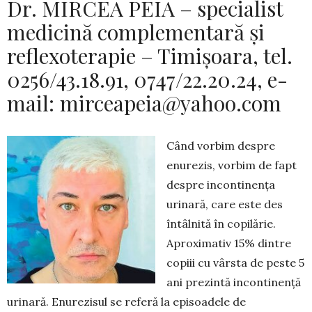
Dr. MIRCEA PEIA – specialist
medicină complementară și
reflexoterapie – Timișoara, tel.
0256/43.18.91, 0747/22.20.24, e-
mail:
mirceapeia@yahoo.com
Când vorbim despre
enurezis, vorbim de fapt
despre incontinența
urinară, care este des
întâlnită în copilărie.
Aproximativ 15% dintre
copiii cu vârsta de peste 5
ani prezintă incontinență
urinară. Enurezisul se referă la episoadele de