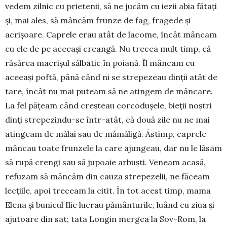
vedem zilnic cu prietenii, să ne jucăm cu iezii abia fătați
și, mai ales, să mâncăm frunze de fag, fragede și
acrișoare. Caprele erau atât de lacome, încât mâncam
cu ele de pe aceeași creangă. Nu tre­cea mult timp, că
răsărea macrișul sălbatic în po­iană. Îl mâncam cu
aceeași poftă, până când ni se stre­pezeau dinții atât de
tare, încât nu mai puteam să ne atingem de mâncare.
La fel pățeam când creșteau corcodușele, bieții noștri
dinți strepezindu-se într-atât, că două zile nu ne mai
atingeam de mălai sau de mămăligă. Ăstimp, caprele
mâncau toate frunzele la care ajungeau, dar nu le lăsam
să rupă crengi sau să jupoaie arbuști. Veneam acasă,
refuzam să mân­căm din cauza strepezelii, ne făceam
lecțiile, apoi treceam la citit. În tot acest timp, mama
Elena și bu­nicul Ilie lucrau pământurile, luând cu ziua și
aju­toare din sat; tata Longin mergea la Sov-Rom, la