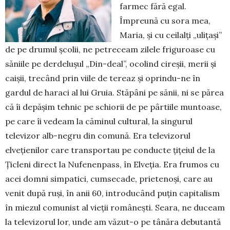
farmec fără egal.
Împreună cu sora mea,
Maria, și cu ceilalți „ulițași”
de pe drumul școlii, ne petreceam zilele friguroase cu
săniile pe derdelușul „Din-deal”, ocolind cireșii, merii și
caișii, trecând prin viile de tereaz și oprindu-ne în
gardul de haraci al lui Gruia. Stăpâni pe sănii, ni se părea
că îi depășim tehnic pe schiorii de pe pârtiile mun­toase,
pe care îi vedeam la căminul cultural, la singu­rul
televizor alb-negru din comună. Era televizorul
elvețienilor care transportau pe conducte țițeiul de la
Țicleni direct la Nufenenpass, în Elveția. Era frumos cu
acei domni simpatici, cumsecade, prietenoși, care au
venit după ruși, în anii 60, introducând puțin capi­talism
în miezul comunist al vieții românești. Seara, ne duceam
la televizorul lor, unde am văzut-o pe tâ­năra debutantă