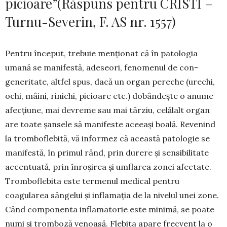
picioare”(Răspuns pentru CRISTI –
Turnu-Severin, F. AS nr. 1557)
Pentru început, trebuie menționat că în patolo­gia
umană se manifestă, adeseori, fenomenul de con­
generitate, altfel spus, dacă un organ pereche (urechi,
ochi, mâini, rinichi, picioare etc.) dobân­dește o anume
afecțiune, mai devreme sau mai târziu, celălalt organ
are toate șan­sele să manifeste aceeași boală. Revenind
la tromboflebită, vă in­formez că această patologie se
manifestă, în primul rând, prin durere și sensibilitate
accentuată, prin înroșirea și umflarea zonei afectate.
Tromboflebita este termenul medical pentru
coagularea sângelui și inflamația de la nivelul unei zone.
Când compo­nenta inflamatorie este minimă, se poate
numi și tromboză venoasă. Flebita apare frecvent la o