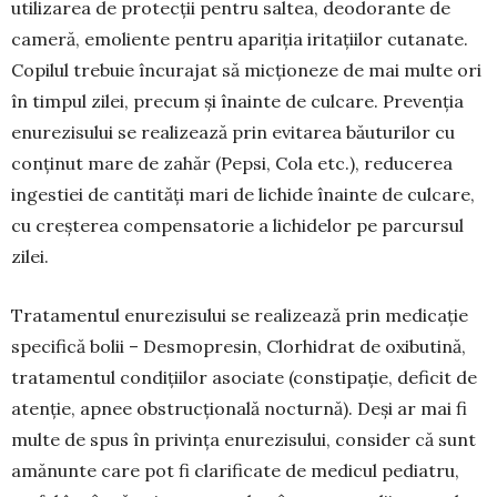
utilizarea de protecții pentru saltea, deodorante de
cameră, emoliente pentru apariția iritațiilor cutanate.
Copilul trebuie încurajat să mic­ționeze de mai multe ori
în timpul zilei, precum și înainte de culcare. Prevenția
enurezisului se reali­zea­ză prin evitarea băuturilor cu
conținut mare de zahăr (Pepsi, Cola etc.), reducerea
ingestiei de canti­tăți mari de lichide înainte de culcare,
cu creșterea compensatorie a lichidelor pe parcursul
zilei.
Tratamentul enurezisului se realizează prin me­dicație
specifică bolii – Desmopresin, Clor­hidrat de oxibutină,
tratamentul condițiilor asocia­te (con­stipație, deficit de
atenție, apnee obstruc­țio­nală nocturnă). Deși ar mai fi
multe de spus în privința enurezisului, consider că sunt
amănunte care pot fi clarificate de medicul pediatru,