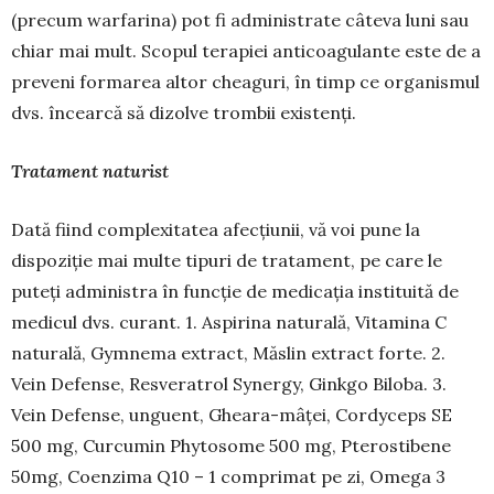
(pre­cum warfarina) pot fi ad­ministrate câteva luni sau
chiar mai mult. Scopul terapiei anticoagulante este de a
preveni formarea altor cheaguri, în timp ce organismul
dvs. încearcă să dizolve trombii exis­tenți.
Tratament naturist
Dată fiind complexitatea afecțiunii, vă voi pune la
dispoziție mai multe tipuri de tratament, pe care le
puteți administra în funcție de medicația insti­tuită de
medicul dvs. curant. 1. Aspirina naturală, Vitamina C
naturală, Gymnema extract, Măslin extract forte. 2.
Vein De­fense, Resveratrol Synergy, Ginkgo Biloba. 3.
Vein Defense, unguent, Gheara-mâței, Cordyceps SE
500 mg, Curcumin Phyto­some 500 mg, Ptero­stibene
50mg, Coenzima Q10 – 1 comprimat pe zi, Omega 3