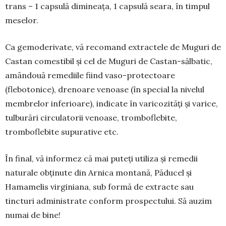
trans – 1 capsulă di­mineața, 1 capsulă seara, în timpul
meselor.
Ca gemoderivate, vă recomand extractele de Muguri de
Castan comestibil și cel de Muguri de Castan-sălbatic,
amândouă remediile fiind vaso-protectoare
(flebotonice), drenoare venoase (în special la nivelul
membrelor inferioare), indicate în varicozități și varice,
tulburări circulatorii venoa­se, tromboflebite,
tromboflebite supurative etc.
În final, vă informez că mai puteți utiliza și re­medii
naturale obținute din Arnica montană, Pă­ducel și
Hamamelis virginiana, sub formă de ex­trac­te sau
tincturi administrate conform prospec­tului. Să auzim
numai de bine!