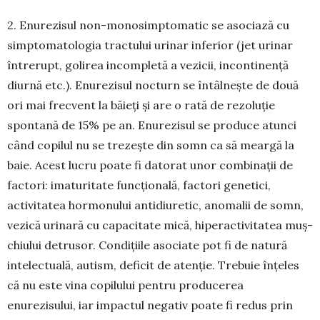
2. Enurezisul non-monosimp­tomatic se asociază cu
simpto­matologia tractului urinar infe­rior (jet urinar
întrerupt, golirea incompletă a vezicii, inconti­nen­ță
diurnă etc.). Enurezisul noc­turn se întâlnește de două
ori mai frecvent la băieți și are o rată de rezoluție
spontană de 15% pe an. Enurezisul se produce atunci
când copilul nu se trezește din somn ca să meargă la
baie. Acest lucru poate fi datorat unor combinații de
factori: imatu­ritate funcțională, factori genetici,
activitatea hor­monului antidiuretic, anomalii de somn,
vezică urinară cu capacitate mică, hiperac­tivitatea muș­
chiu­lui detrusor. Condițiile asociate pot fi de natură
intelectuală, autism, deficit de aten­ție. Trebuie înțeles
că nu este vina copilului pen­tru producerea
enurezisului, iar impactul negativ poate fi redus prin