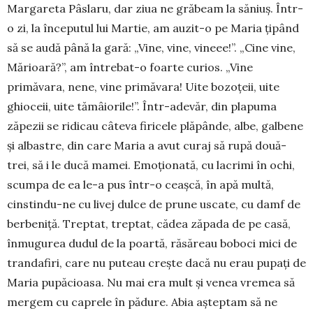
Margareta Pâslaru, dar ziua ne gră­beam la săniuș. Într-
o zi, la începutul lui Martie, am au­zit-o pe Maria țipând
să se audă până la gară: „Vine, vine, vineee!”. „Cine vine,
Mărioară?”, am între­bat-o foarte curios. „Vine
primăvara, nene, vine pri­mă­vara! Uite bozoțeii, uite
ghioceii, uite tă­mâiorile!”. Într-adevăr, din plapuma
zăpezii se ridi­cau câteva firicele plăpânde, albe, galbene
și albas­tre, din care Maria a avut curaj să rupă două-
trei, să i le ducă mamei. Emoționată, cu lacrimi în ochi,
scum­pa de ea le-a pus într-o ceașcă, în apă multă,
cinstindu-ne cu livej dulce de prune uscate, cu damf de
berbeniță. Treptat, treptat, cădea zăpada de pe casă,
înmugurea dudul de la poartă, răsăreau boboci mici de
trandafiri, care nu puteau crește dacă nu erau pupați de
Maria pupăcioasa. Nu mai era mult și venea vremea să
mergem cu caprele în pădure. Abia așteptam să ne