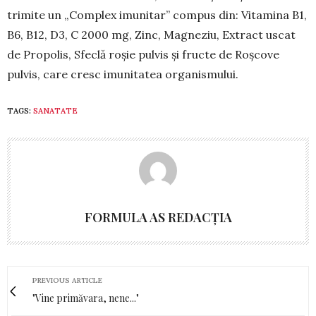
trimite un „Complex imu­nitar” compus din: Vita­mina B1,
B6, B12, D3, C 2000 mg, Zinc, Magneziu, Extract uscat
de Propolis, Sfeclă roșie pulvis și fructe de Roșcove
pulvis, care cresc imunitatea organis­mu­lui.
TAGS:
SANATATE
FORMULA AS REDACȚIA
PREVIOUS ARTICLE
"Vine primăvara, nene..."