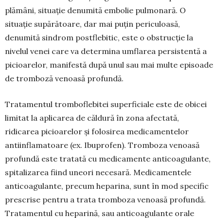
plămâni, situație denumită embolie pulmonară. O
situație supărătoare, dar mai puțin periculoasă,
denumită sindrom postflebitic, este o ob­strucție la
nivelul venei care va determina umflarea persistentă a
picioarelor, manifestă după unul sau mai multe episoade
de tromboză venoasă profundă.
Tratamentul tromboflebitei superficiale este de obicei
limitat la aplicarea de căldură în zona afectată,
ridicarea picioa­relor și folosirea medi­ca­mentelor
antiin­flama­toare (ex. Ibuprofen). Trom­boza venoasă
pro­fundă este tratată cu me­dicamen­te anticoagu­lan­te,
spitalizarea fiind une­ori necesa­ră. Medica­men­­tele
anticoagulante, precum hepa­rina, sunt în mod specific
prescrise pentru a trata tromboza venoasă profundă.
Trata­men­tul cu hepa­rină, sau anticoagulante orale