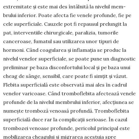
ex­tremitate și este mai des întâlnită la nivelul mem­
brului inferior. Poate afecta fie venele profunde, fie pe
cele superficiale. Cauzele pot fi repausul prelun­git la
pat, interventiile chirurgicale, paralizia, tumo­rile
canceroase, fumatul sau utilizarea unor tipuri de
hormoni. Când coa­gularea și inflamația se pro­duc la
nivelul venelor superficiale, se poate pune un diagnostic
preliminar pe baza discon­fortului local și pe baza unui
cheag de sânge, sensibil, care poate fi simțit și văzut.
Flebita superficială este observată mai ales în cadrul
venelor varicoa­se. Când tromboflebita afec­tează venele
profunde de la ni­velul membrului inferior, afec­țiunea se
numește trom­boză venoasă profundă. Trom­bo­fle­bita
superficială duce rar la complicații serioase. În cazul
trombozei venoase pro­funde, pericolul principal este
mo­bilizarea cheagului și mi­grarea acestuia spre