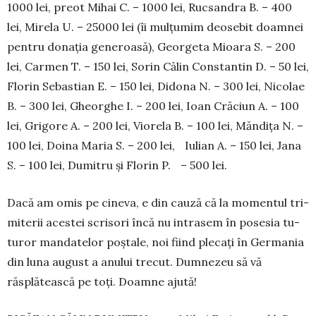
1000 lei, preot Mihai C. – 1000 lei, Rucsandra B. – 400
lei, Mirela U. – 25000 lei (îi mulțumim deosebit doamnei
pentru donația generoasă), Georgeta Mioara S. – 200
lei, Carmen T. – 150 lei, Sorin Călin Constantin D. – 50 lei,
Florin Sebastian E. – 150 lei, Didona N. – 300 lei, Nicolae
B. – 300 lei, Gheorghe I. – 200 lei, Ioan Crăciun A. – 100
lei, Grigore A. – 200 lei, Viorela B. – 100 lei, Măndița N. –
100 lei, Doina Maria S. – 200 lei, Iulian A. – 150 lei, Jana
S. – 100 lei, Du­mitru și Florin P. – 500 lei.
Dacă am o­mis pe ci­neva, e din cauză că la mo­mentul tri­
miterii aces­tei scri­­sori încă nu intrasem în posesia tu­
turor man­da­telor poștale, noi fiind plecați în Ger­ma­nia
din luna august a anului trecut. Dumnezeu să vă
răsplătească pe toți. Doamne ajută!