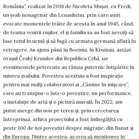
România”, realizat în 2018 de Ni­coleta Mușat, cu Fredi,
un șvab nonagenar din Le­nauheim, prin care sunt
evocate momentele trăite de acesta în anul 1945, când,
de teama venirii ru­șilor, el și familia sa au fost nevoiți să
lase totul în urmă și să fugă cu armata germană aflată în
re­tragere. Au ajuns până în Boemia, în Krumau, as­tăzi
orașul Český Krumlov din Republica Cehă, iar
evenimentele petrecute au rămas puternic întipărite în
mintea șvabului. Povestea acestuia a fost ins­pirație
pentru mai mulți colaboratori ai „Cămine în mișcare”,
care au transpus-o într-o povestire, un performance,
o instalație de artă și o pictură mu­rală. În 2022, am
putut merge din nou pe teren și, prin cercetarea
întreprinsă, arhiva proiectului a fost îmbogățită cu
peste 100 de noi povestiri despre migrație, din Banat și
din Europa. Dintre acestea, aș vrea să menționez în