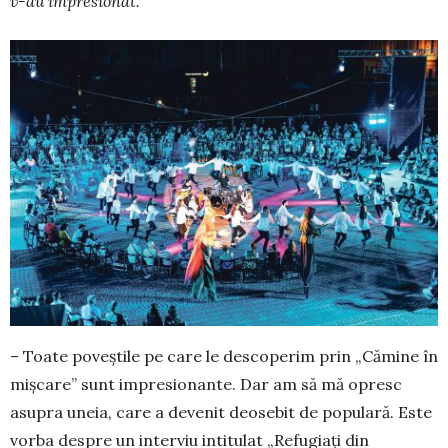
v-au impresionat.
– Toate poveștile pe care le descoperim prin „Cămine în
mișcare” sunt impresionante. Dar am să mă opresc
asupra uneia, care a devenit deosebit de populară. Este
vorba despre un interviu intitulat „Refugiați din