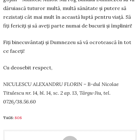
dăruiască tuturor multă, multă sănătate și putere să
rezistați cât mai mult în această luptă pentru viață. Să
fiți fericiți și să aveți parte numai de bucurii și împliniri!
Fiți binecuvântați și Dumnezeu să vă ocro­tească în tot
ce faceți!
Cu deosebit respect,
NICULESCU ALEXANDRU FLORIN – B-dul Nicolae
Titulescu nr. 14, bl. 14, sc. 2 ap. 13, Târgu-Jiu, tel.
0726/38.56.60
TAGS:
SOS