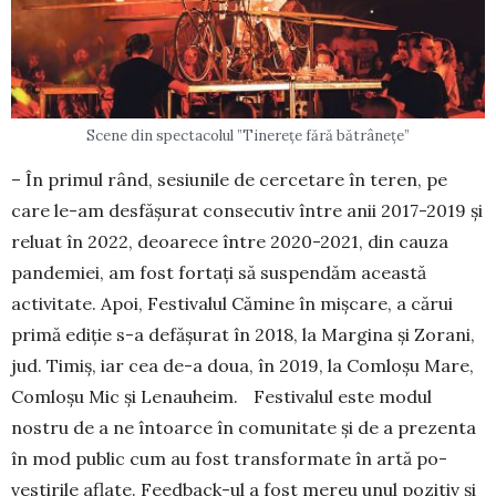
Scene din spectacolul ”Tinerețe fără bătrânețe”
– În primul rând, sesiunile de cercetare în teren, pe
care le-am desfășurat consecutiv între anii 2017-2019 și
reluat în 2022, deoarece între 2020-2021, din cauza
pandemiei, am fost fortați să suspendăm această
activitate. Apoi, Festivalul Cămine în miș­care, a cărui
primă ediție s-a defășurat în 2018, la Margina și Zorani,
jud. Timiș, iar cea de-a doua, în 2019, la Comloșu Mare,
Comloșu Mic și Le­nauheim. Festivalul este modul
nostru de a ne în­toarce în comunitate și de a prezenta
în mod public cum au fost trans­formate în artă po­
vestirile aflate. Feed­back-ul a fost mereu unul pozitiv și