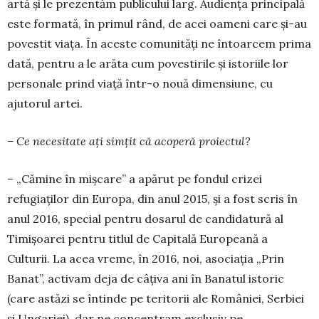
artă și le pre­zentăm publicului larg. Audiența principală
es­te formată, în primul rând, de acei oameni care și-au
povestit viața. În aceste comunități ne întoar­cem prima
dată, pentru a le arăta cum povestirile și is­toriile lor
personale prind viață într-o nouă dimen­siune, cu
ajutorul artei.
– Ce necesitate ați simțit că acoperă proiectul?
– „Cămine în mișcare” a apărut pe fondul crizei
refugiaților din Europa, din anul 2015, și a fost scris în
anul 2016, special pentru dosarul de can­didatură al
Timișoarei pentru titlul de Capitală Europeană a
Culturii. La acea vreme, în 2016, noi, asociația „Prin
Banat”, activam deja de câțiva ani în Banatul istoric
(care astăzi se întinde pe teritorii ale României, Serbiei
și Ungariei), dar ne con­cen­tram exclusiv pe