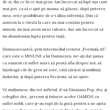
de zi, din ce în ce mai greu. Am încercat să lupt așa cum
mai pot, ca să o ajut pe mama, să găsesc, după puterea
mea, orice posibilitate de a-i alina suferința. Știu că
suntem la o vârstă la care nu mai contăm pentru
nimeni, nu mai avem nicio valoare, dar am încercat să
nu aban­donăm lupta pentru viață.
Dumneavoastră, prin intermediul revistei „For­mula AS”,
care este o MINUNE a lui Dum­nezeu, ne-ați dat șansa
ca oameni cu suflet mare să poată afla despre noi, să
înțeleagă cât de greu ne este, câtă sărăcie și umi­lință
îndurăm, și după puterea fiecă­ruia, să ne ajute.
Vă mulțumesc din tot sufletul, d-nă Sânziana Pop, dvs. și
cole­gilor dvs., precum și tuturor acelor OAMENI cu
suflet nobil, care și-au rupt de la gură pentru a ne ajuta