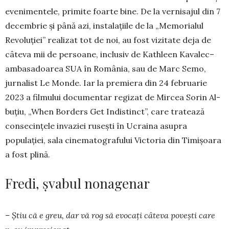
eve­nimentele, primite foarte bine. De la vernisajul din 7
de­cembrie și până azi, instalațiile de la „Me­morialul
Revo­luției” realizat tot de noi, au fost vizitate deja de
câteva mii de persoane, inclusiv de Kathleen Kavalec–
ambasadoarea SUA în România, sau de Marc Semo,
jurnalist Le Monde. Iar la pre­miera din 24 februa­rie
2023 a filmului documentar regizat de Mircea Sorin Al­
buțiu, „When Bor­ders Get Indistinct”, care tratează
conse­cințele invaziei ru­sești în Ucraina asu­pra
populației, sala cinematografului Vic­toria din Timi­șoara
a fost plină.
Fredi, șvabul nonagenar
– Știu că e greu, dar vă rog să evocați câteva povești care