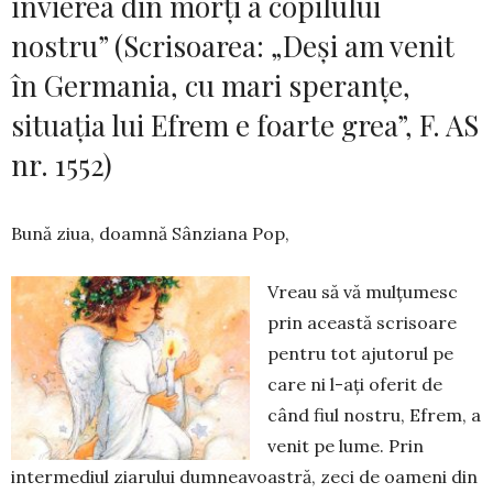
învierea din morți a copilului
nostru” (Scrisoarea: „Deși am venit
în Germania, cu mari speranțe,
situația lui Efrem e foarte grea”, F. AS
nr. 1552)
Bună ziua, doamnă Sânziana Pop,
Vreau să vă mulțumesc
prin această scrisoa­re
pentru tot ajutorul pe
care ni l-ați oferit de
când fiul nostru, Efrem, a
venit pe lume. Prin
intermediul ziarului dumneavoastră, zeci de oameni din