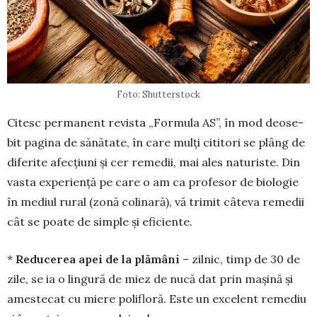
Foto: Shutterstock
Citesc permanent re­vis­ta „Formula AS”, în mod deo­se­
bit pagina de să­nătate, în care mulți ci­ti­tori se plâng de
dife­rite afecțiuni și cer reme­dii, mai ales naturiste. Din
vasta experiență pe care o am ca pro­fe­sor de biologie
în mediul rural (zonă colinară), vă trimit câteva remedii
cât se poate de simple și efi­ciente.
*
Reducerea apei de la plămâni
– zilnic, timp de 30 de
zile, se ia o lingură de miez de nucă dat prin mașină și
amestecat cu miere polifloră. Este un excelent remediu