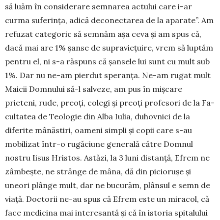
să luăm în consi­derare semnarea actului care i-ar
curma sufe­rința, adică deconectarea de la aparate”. Am
re­fuzat categoric să semnăm așa ceva și am spus că,
dacă mai are 1% șanse de supraviețuire, vrem să luptăm
pentru el, ni s-a răspuns că șansele lui sunt cu mult sub
1%. Dar nu ne-am pier­dut speranța. Ne-am rugat mult
Maicii Dom­nului să-l salveze, am pus în mișcare
prieteni, rude, preoți, colegi și preoți profesori de la Fa­
cultatea de Teologie din Alba Iulia, duhovnici de la
diferite mânăstiri, oameni simpli și copii care s-au
mobilizat într-o rugăciune ge­ne­rală către Domnul
nostru Iisus Hristos. As­tăzi, la 3 luni distanță, Efrem ne
zâmbește, ne strânge de mâna, dă din piciorușe și
uneori plânge mult, dar ne bucurăm, plânsul e semn de
viață. Doctorii ne-au spus că Efrem este un miracol, că
face medicina mai intere­santă și că în istoria spitalului