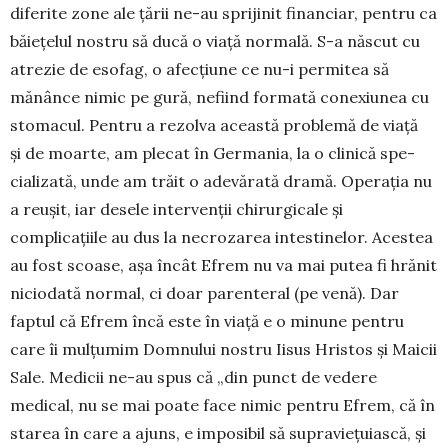
diferite zone ale țării ne-au sprijinit financiar, pentru ca
băiețelul nostru să ducă o viață normală. S-a născut cu
atrezie de esofag, o afecțiune ce nu-i permitea să
mănânce nimic pe gură, nefiind formată conexiunea cu
stoma­cul. Pentru a rezolva această problemă de viață
și de moarte, am plecat în Germania, la o clinică spe­
cializată, unde am trăit o adevărată dramă. Ope­rația nu
a reușit, iar desele intervenții chirur­gicale și
complicațiile au dus la necrozarea in­tes­tinelor. Acestea
au fost scoase, așa încât Efrem nu va mai putea fi hrănit
niciodată nor­mal, ci doar parenteral (pe venă). Dar
faptul că Efrem încă este în viață e o minune pentru
care îi mulțumim Domnului nostru Iisus Hristos și Maicii
Sale. Medicii ne-au spus că „din punct de vedere
medical, nu se mai poate face nimic pen­­tru Efrem, că în
starea în care a ajuns, e im­po­sibil să supraviețuiască, și