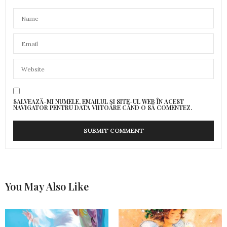
SALVEAZĂ-MI NUMELE, EMAILUL ȘI SITE-UL WEB ÎN ACEST
NAVIGATOR PENTRU DATA VIITOARE CÂND O SĂ COMENTEZ.
You May Also Like