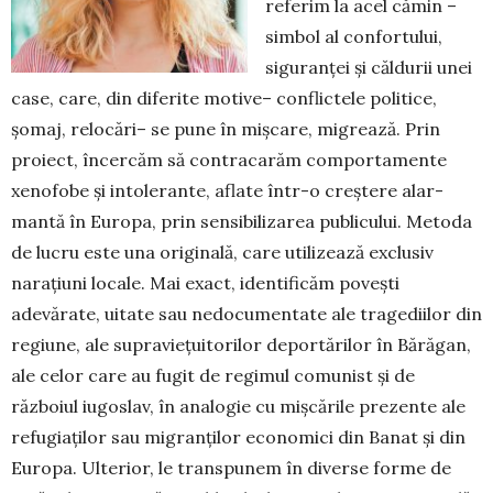
referim la acel cămin –
simbol al confortului,
siguranței și căldurii unei
case, care, din diferite motive– conflictele politice,
șomaj, relocări– se pune în mișcare, migrează. Prin
proiect, încercăm să contracarăm comportamente
xenofobe și intolerante, aflate într-o creștere alar­
mantă în Europa, prin sensibilizarea publicului. Metoda
de lucru este una originală, care uti­li­zează exclusiv
narațiuni locale. Mai exact, iden­tificăm povești
adevărate, uitate sau nedocu­men­tate ale tra­gediilor din
regiune, ale supraviețui­torilor depor­tărilor în Bărăgan,
ale celor care au fu­git de regi­mul comunist și de
războiul iugoslav, în analogie cu mișcările prezente ale
refugiaților sau mi­gran­ților economici din Banat și din
Europa. Ulterior, le transpunem în diverse forme de