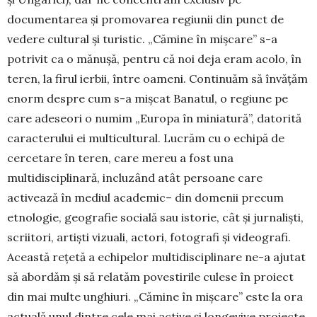
documentarea și promovarea re­giunii din punct de
vedere cultural și turistic. „Că­mine în mișcare” s-a
potrivit ca o mănușă, pentru că noi deja eram acolo, în
teren, la firul ierbii, între oameni. Continuăm să învățăm
enorm despre cum s-a mișcat Banatul, o regiune pe
care adeseori o numim „Europa în miniatură”, datorită
caracterului ei multicultural. Lucrăm cu o echipă de
cercetare în teren, care mereu a fost una
multidisciplinară, in­cluzând atât persoane care
activează în mediul academic– din domenii precum
etnologie, geo­grafie socială sau istorie, cât și jurnaliști,
scriitori, artiști vizuali, actori, fotografi și videografi.
Aceas­tă rețetă a echipelor multidisciplinare ne-a ajutat
să abordăm și să relatăm povestirile culese în proiect
din mai multe unghiuri. „Cămine în mișcare” este la ora
actuală unul dintre cele mai active și lon­gevive proiecte