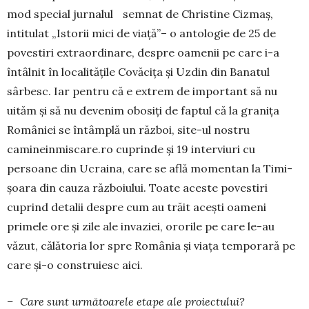
mod special jurnalul sem­nat de Christine Cizmaș,
intitulat „Istorii mici de viață”– o antologie de 25 de
povestiri extraor­di­nare, despre oamenii pe care i-a
întâlnit în loca­litățile Covăcița și Uzdin din Banatul
sârbesc. Iar pentru că e extrem de important să nu
uităm și să nu devenim obosiți de faptul că la granița
Româ­niei se întâmplă un război, site-ul nostru
camineinmiscare.ro cuprinde și 19 interviuri cu
persoane din Ucrai­na, care se află mo­mentan la Ti­mi­
șoara din cauza răz­boiului. Toate aces­te povestiri
cuprind detalii despre cum au trăit acești oa­meni
primele ore și zile ale invaziei, ororile pe care le-au
văzut, călătoria lor spre România și viața temporară pe
care și-o cons­tru­iesc aici.
– Care sunt următoarele etape ale proiectului?