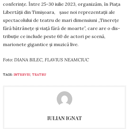
conferințe. Între 25-30 iulie 2023, organizăm, în Piața
Libertății din Timișoara, șase noi repre­zentații ale
spectacolului de teatru de mari di­mensiuni „Tinerețe
fără bătrânețe și viață fără de moarte”, care are o dis­
tribuție ce include peste 60 de actori pe scenă,
marionete gigantice și mu­zică live.
Foto: DIANA BILEC, FLAVIUS NEAMCIUC
TAGS:
INTERVIU
,
TEATRU
IULIAN IGNAT