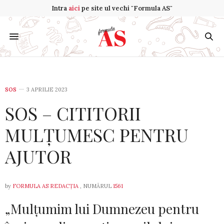
Intra
aici
pe site ul vechi "Formula AS"
SOS
3 APRILIE 2023
SOS – CITITORII
MULȚUMESC PENTRU
AJUTOR
by
FORMULA AS REDACȚIA
, NUMĂRUL
1561
„Mulțumim lui Dumnezeu pentru