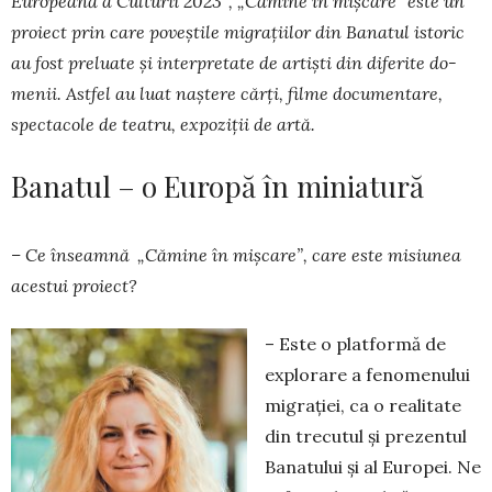
Europeană a Culturii 2023”, „Cămine în mișcare” este un
proiect prin care poveștile migrațiilor din Banatul istoric
au fost preluate și interpretate de artiști din diferite do­
menii. Astfel au luat naștere cărți, filme docu­mentare,
spectacole de teatru, expoziții de artă.
Banatul – o Europă în miniatură
– Ce înseamnă „Cămine în mișcare”, care este misiunea
acestui proiect?
– Este o platformă de
explorare a fenomenului
migrației, ca o realitate
din trecutul și prezentul
Banatului și al Europei. Ne