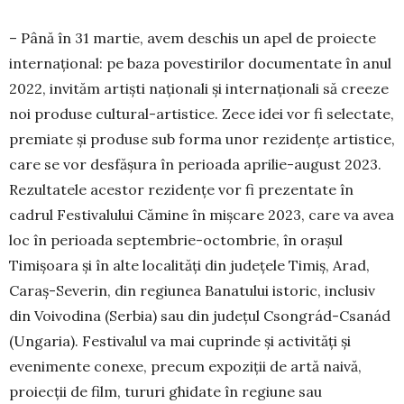
– Până în 31 mar­tie, avem des­chis un apel de pro­iecte
interna­țional: pe baza povestirilor documentate în anul
2022, invităm artiști naționali și in­ter­naționali să cre­eze
noi produse cul­tural-artistice. Zece idei vor fi se­lectate,
premiate și produse sub forma unor re­zidențe artistice,
care se vor desfășura în perioa­da aprilie-august 2023.
Rezultatele acestor re­zidențe vor fi prezentate în
cadrul Festivalului Că­mine în mișcare 2023, care va avea
loc în perioada sep­tembrie-octombrie, în orașul
Timișoara și în alte localități din județele Timiș, Arad,
Caraș-Severin, din regiunea Banatului istoric, inclusiv
din Voi­vodina (Serbia) sau din județul Csongrád-Csanád
(Ungaria). Festivalul va mai cuprinde și activități și
evenimente conexe, precum expoziții de artă naivă,
proiecții de film, tururi ghidate în regiune sau