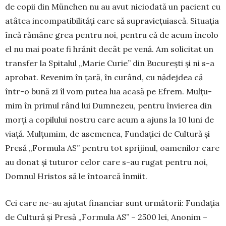
de copii din München nu au avut niciodată un pacient cu
atâ­tea incompatibi­lități care să su­pra­viețuiască. Si­tuația
încă rămâne grea pentru noi, pentru că de acum încolo
el nu mai poate fi hrănit decât pe venă. Am solicitat un
transfer la Spitalul „Ma­rie Curie” din București și ni s-a
aprobat. Re­venim în țară, în curând, cu nădejdea că
într-o bună zi îl vom putea lua acasă pe Efrem. Mulțu­
mim în primul rând lui Dumnezeu, pen­tru învierea din
morți a copilului nostru care acum a ajuns la 10 luni de
viață. Mulțumim, de ase­me­nea, Fundației de Cul­tură și
Presă „For­mula AS” pentru tot spriji­nul, oamenilor care
au do­nat și tuturor celor care s-au rugat pentru noi,
Domnul Hristos să le întoarcă înmiit.
Cei care ne-au ajutat financiar sunt urmă­torii: Fundația
de Cultură și Presă „Formula AS” – 2500 lei, Anonim –