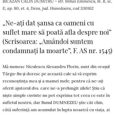
BICĂZAN CĂLIN DUMITRU – str. Mihai Eminescu, bl. B, sc.
E, ap. 80, et. 4, Deva, jud. Hunedoara, cod 330162
„Ne-ați dat șansa ca oameni cu
suflet mare să poată afla despre noi”
(Scrisoarea: „Amândoi suntem
condamnați la moarte”, F. AS nr. 1545)
Mă numesc Niculescu Alexandru Florin, sunt din orașul
Târgu-Jiu și doresc pe această cale să vă exprim
recunoștința mea și a mamei mele, pentru că ne-ați
oferit ajutorul dvs. care ne-a prelungit zilele! Știu că
niște simple cu­vinte nu pot exprima tot ceea ce este în
sufletul nostru, dar Bunul DUMNEZEU știe cât chin,
câtă suferință am acumulat în lupta noastră cu viața, zi