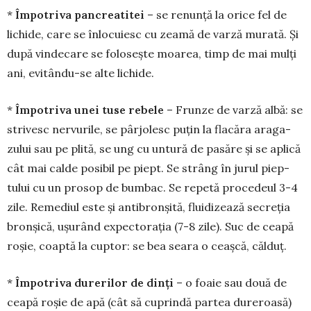
*
Împotriva pancreatitei
– se renunță la orice fel de
lichide, care se înlocuiesc cu zeamă de varză murată. Și
după vindecare se folosește moarea, timp de mai mulți
ani, evitându-se alte lichide.
*
Împotriva unei tuse rebele
– Frunze de varză albă: se
stri­vesc nervurile, se pârjolesc puțin la flacăra ara­ga­
zului sau pe plită, se ung cu untură de pasăre și se aplică
cât mai calde posibil pe piept. Se strâng în jurul piep­
tului cu un prosop de bumbac. Se repetă procedeul 3-4
zile. Remediul este și anti­bronșită, fluidizează secreția
bron­șică, ușurând expectorația (7-8 zile). Suc de ceapă
roșie, coaptă la cuptor: se bea seara o ceașcă, călduț.
*
Împotriva durerilor de dinți
– o foaie sau două de
ceapă roșie de apă (cât să cuprindă partea dureroasă)