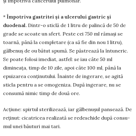
și împotriva cancerului pul­mo­nar.
*
Împotriva gastritei și a ulcerului gastric și
duodenal.
Din­tr-o sticlă de 1 litru de palincă de 50 de
grade se scoa­te un sfert. Peste cei 750 ml rămași se
toarnă, până la completare (ca să fie din nou 1 litru),
gălbenuș de ou bă­tut spumă. Se păstrea­ză la întuneric.
Se poate folosi ime­diat, astfel: se iau câte 50 ml
dimineața, timp de 10 zile, apoi câte 100 ml, până la
epuizarea conținutului. Înainte de inge­rare, se agită
sticla pentru a se omogeniza. După ingerare, nu se
consumă nimic timp de două ore.
Acțiune: spirtul sterilizează, iar gălbenușul pan­sea­ză. De
reținut: cicatricea realizată se redeschide după con­su­
mul unei băuturi mai tari.