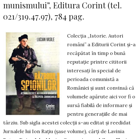
munismului”, Editura Corint (tel.
021/319.47.97), 784 pag.
Colecţia „Istorie. Autori
români” a Editurii Corint şi-a
recăpătat în timp o bună
reputaţie prin­tre cititorii
interesaţi în special de
perioada co­munistă a
României şi sunt convinsă că
volumele apărute aici vor fi o
sursă fiabilă de informare şi
pentru generaţiile de mai
târziu. Sub sigla acestei colecţii s-au editat şi reedidat
Jurnalele lui Ion Raţiu (şase volume), cărţi de Lavinia