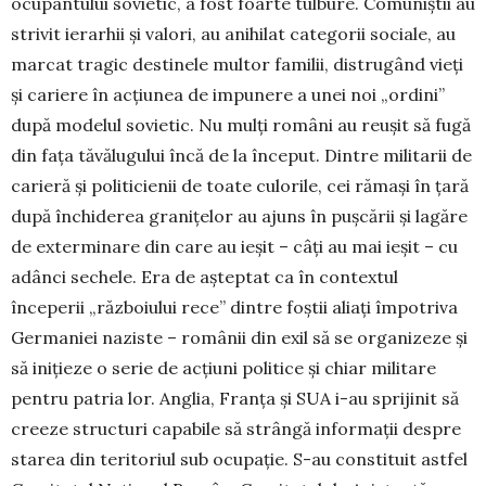
ocupantului sovietic, a fost foar­­te tulbure. Comuniştii au
strivit ierarhii şi va­lori, au anihilat categorii sociale, au
marcat tragic destinele multor familii, distrugând vieţi
şi cariere în acţiunea de impunere a unei noi „ordini”
după modelul sovietic. Nu mulţi români au reuşit să fugă
din faţa tăvălugului încă de la început. Din­tre militarii de
carieră şi politicienii de toate cu­lorile, cei rămaşi în ţară
după închiderea grani­ţelor au ajuns în puşcării şi lagăre
de exterminare din care au ieşit – câţi au mai ieşit – cu
adânci se­che­­le. Era de aşteptat ca în contextul
începerii „răz­boiului rece” dintre foştii aliaţi împotriva
Ger­maniei naziste – românii din exil să se organizeze şi
să iniţieze o serie de acţiuni politice şi chiar mi­litare
pentru patria lor. Anglia, Franţa şi SUA i-au sprijinit să
creeze structuri capabile să strângă informaţii despre
starea din teritoriul sub ocupaţie. S-au constituit astfel