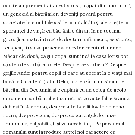
oculte au premeditat acest virus „scăpat din laborator”,
un genocid al bă­trânilor, deveniți povară pentru
societate în con­dițiile scăderii natalității și ale creșterii
speranței de viață: cu bătrânii e din an în an tot mai
greu. Și armate întregi de doctori, infirmiere, asistente,
terapeuți trăiesc pe seama acestor rebuturi umane.
Măcar ele două, ea și Letiția, sunt încă la casa lor și pot
să stea de vorbă cu orele. Despre ce vor­besc? Despre
grijile Andei pentru copiii ei care au sperat la o viață mai
bună în Occident (fata, De­lia, lucrează la un cămin de
bătrâni din Occi­tania și e cuplată cu un coleg de acolo,
ucrainean, iar băiatul e taximetrist cu acte false și amici
dubioși în America), despre alte familii lovite de neno­
rociri, despre vecini, despre experiențele lor ma­
trimoniale, culpabilități și vulnerabilități. Pe par­cursul
romanului sunt intro­duse astfel noi carac­tere cu