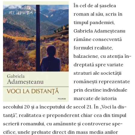
În cel de al șaselea
roman al său, scris în
timpul pandemiei,
Gabriela Adameșteanu
rămâne consecventă
formulei rea­lis­te,
balzaciene, cu atenția în­
drep­tată spre va­riate
straturi ale societății
românești re­pre­zentate
prin destine in­dividuale
marcate de istoria
secolului 20 și a începutului de secol 21. În „Voci la dis­
tanță”, realitatea e pre­pon­derent chiar cea din timpul
scrierii romanului, cu amă­nunte și controverse spe­
cifice, unele pre­luate direct din mass media anilor