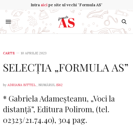
Intra
aici
pe site ul vechi "Formula AS"
CARTE
10 APRILIE 2023
SELECȚIA „FORMULA AS”
by
ADRIANA BITTEL
, NUMĂRUL
1562
* Gabriela Adameşteanu, „Voci la
distan­ţă”, Editura Polirom, (tel.
02323/21.74.40), 304 pag.