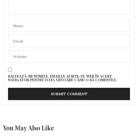
SALVEAZĂ-MI NUMELE, EMAILUL ȘI SITE-UL WEB ÎN ACEST
NAVIGATOR PENTRU DATA VIITOARE CÂND O SĂ COMENTEZ.
You May Also Like