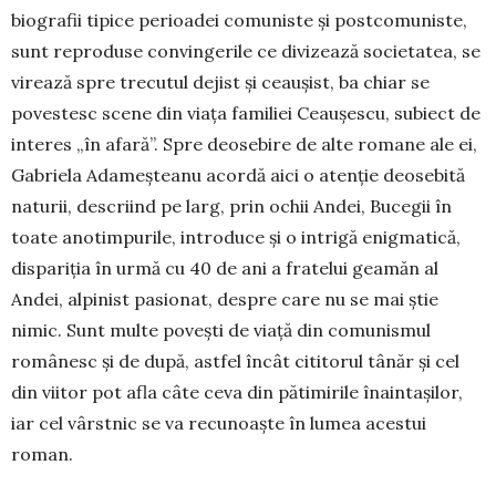
biografii tipice perioa­dei comuniste și postcomuniste,
sunt reproduse convingerile ce divizează societatea, se
virează spre trecutul dejist și ceaușist, ba chiar se
povestesc scene din viața fa­miliei Ceaușescu, subiect de
interes „în afară”. Spre deosebire de alte romane ale ei,
Gabriela Ada­­meșteanu acordă aici o atenție deosebită
natu­rii, descriind pe larg, prin ochii Andei, Buce­gii în
toate anotimpurile, introduce și o intrigă enig­matică,
dispariția în urmă cu 40 de ani a fratelui geamăn al
Andei, alpinist pasionat, despre care nu se mai știe
nimic. Sunt multe povești de viață din comunismul
românesc și de după, astfel încât ci­titorul tânăr și cel
din viitor pot afla câte ceva din pătimirile înaintașilor,
iar cel vârstnic se va re­cu­noaște în lumea acestui
roman.