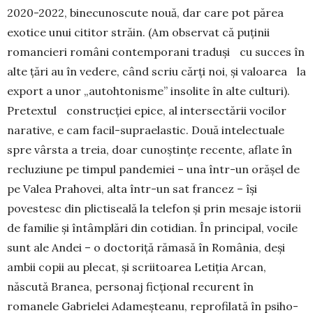
2020-2022, binecunoscute nouă, dar care pot părea
exotice unui cititor străin. (Am observat că puținii
roman­cieri români contem­porani traduși cu succes în
alte țări au în vedere, când scriu cărți noi, și valoarea la
export a unor „autohtonisme” insolite în alte culturi).
Pretextul construcției epice, al intersectării vocilor
narative, e cam facil-supraelastic. Două intelectuale
spre vârsta a treia, doar cunoștințe recente, aflate în
re­cluziune pe timpul pandemiei – una într-un orășel de
pe Valea Prahovei, alta într-un sat francez – își
povestesc din plictiseală la telefon și prin mesaje is­torii
de familie și întâmplări din cotidian. În principal, vocile
sunt ale Andei – o doctoriță ră­masă în România, deși
ambii copii au plecat, și scri­i­toarea Letiția Arcan,
născută Branea, perso­naj ficțional recurent în
romanele Gabrielei Ada­meșteanu, reprofilată în psiho-