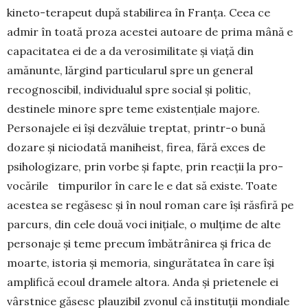
kineto-terapeut după stabilirea în Franța. Ceea ce
admir în toată proza acestei autoare de prima mână e
capacitatea ei de a da verosimilitate și viață din
amănunte, lărgind particularul spre un general
recognoscibil, individualul spre social și politic,
destinele mi­nore spre teme existențiale majore.
Personajele ei își dezvăluie treptat, printr-o bună
dozare și nicio­dată maniheist, firea, fără exces de
psiho­logizare, prin vorbe și fapte, prin reacții la pro­
vocările timpurilor în care le e dat să existe. Toate
acestea se regăsesc și în noul roman care își răs­firă pe
parcurs, din cele două voci inițiale, o mul­țime de alte
personaje și teme precum îmbă­trânirea și frica de
moarte, istoria și memoria, sin­gurătatea în care își
amplifică ecoul dramele alto­ra. Anda și prietenele ei
vârstnice găsesc plauzibil zvonul că instituții mondiale