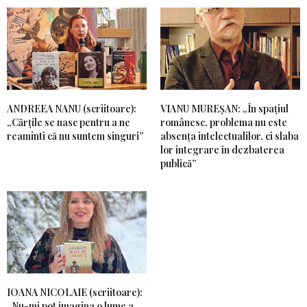
ANDREEA NANU (scriitoare):
VIANU MUREȘAN: „În spațiul
„Cărțile se nasc pentru a ne
românesc, problema nu este
reaminti că nu suntem singuri”
absența intelectualilor, ci slaba
lor integrare în dezbaterea
publică”
IOANA NICOLAIE (scriitoare):
„Nu-mi pot imagina o lume a