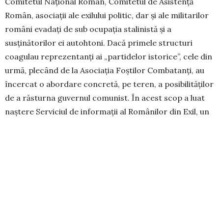
Comitetul Naţional Român, Co­mitetul de Asistenţă
Român, asociaţii ale exilu­lui politic, dar şi ale militarilor
români evadaţi de sub ocupația stalinistă şi a
susţinătorilor ei autoh­toni. Dacă primele structuri
coagulau reprezen­tanţi ai „partidelor istorice”, cele din
urmă, ple­când de la Asociaţia Foştilor Combatanţi, au
în­cercat o abordare concretă, pe teren, a posibilită­ţi­lor
de a răsturna guvernul comunist. În acest scop a luat
naştere Serviciul de informaţii al Ro­mâ­nilor din Exil, un
serviciu autonom de in­telligence, cu scopul de a pregăti
infor­ma­ţional o posibilă invazie a Occiden­tului în Estul
sovietizat şi de a potenţa rezistenţa internă. Lucian
Vasile a făcut o documentare exhaustivă a acţiunilor
exilului grupat la Paris, Viena sau Salz­burg, a misiunilor
temerare pe care aces­ta şi le-a asumat cu sprijinul
serviciilor secrete occidentale, în vederea aflării şi a