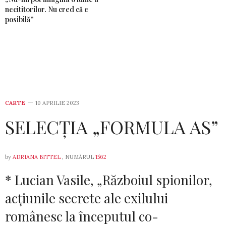
necititorilor. Nu cred că e
posibilă”
CARTE
10 APRILIE 2023
SELECȚIA „FORMULA AS”
by
ADRIANA BITTEL
, NUMĂRUL
1562
* Lucian Vasile, „Războiul spionilor,
ac­țiu­nile secrete ale exilului
românesc la începutul co­