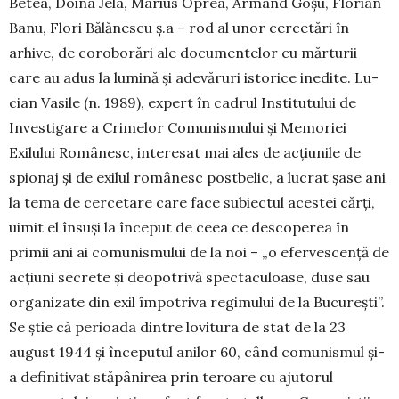
Betea, Doina Jela, Marius Oprea, Armand Goşu, Florian
Banu, Flori Bălănescu ş.a – rod al unor cercetări în
arhive, de coroborări ale documentelor cu mărturii
care au adus la lumină şi adevăruri istorice inedite. Lu­
cian Vasile (n. 1989), expert în cadrul Ins­ti­tutului de
Investigare a Crimelor Co­munismului şi Memoriei
Exilului Ro­mânesc, interesat mai ales de acţiunile de
spionaj şi de exilul românesc postbelic, a lucrat şase ani
la tema de cercetare care face subiectul acestei cărţi,
uimit el însuşi la început de ceea ce descoperea în
primii ani ai comunismului de la noi – „o efer­vescenţă de
acţiuni secrete şi deopotrivă spectaculoase, duse sau
organizate din exil împotriva regimului de la Bucu­reşti”.
Se ştie că perioada dintre lovitura de stat de la 23
august 1944 şi începutul anilor 60, când comunismul şi-
a definitivat stăpânirea prin te­­roare cu ajutorul