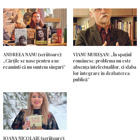
ANDREEA NANU (scriitoare):
VIANU MUREȘAN: „În spațiul
„Cărțile se nasc pentru a ne
românesc, problema nu este
reaminti că nu suntem singuri”
absența intelectualilor, ci slaba
lor integrare în dezbaterea
publică”
IOANA NICOLAIE (scriitoare):