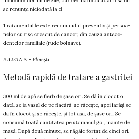
mi­nimum doi ani de zile, dar cel mai indicat ar fi să nu
se renunțe niciodată la el.
Tratamentul le este recomandat preventiv și per­soa­
nelor cu risc crescut de cancer, din cauza ante­ce­
dentelor familiale (rude bolnave).
JULIETA P. – Ploiești
Metodă rapidă de tratare a gastritei
300 ml de apă se fierb de șase ori. Se dă în clocot o
dată, se ia vasul de pe flacără, se răcește, apoi iarăși se
dă în clocot și se răcește, și tot așa, de șase ori. Se
consumă toată cantitatea pe sto­macul gol, înainte de
masă. După două minute, se râgâie forțat de cinci ori.