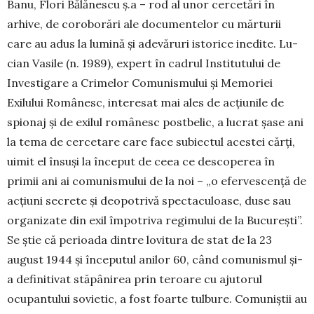
Banu, Flori Bălănescu ş.a – rod al unor cercetări în
arhive, de coroborări ale documentelor cu mărturii
care au adus la lumină şi adevăruri istorice inedite. Lu­
cian Vasile (n. 1989), expert în cadrul Ins­ti­tutului de
Investigare a Crimelor Co­munismului şi Memoriei
Exilului Ro­mânesc, interesat mai ales de acţiunile de
spionaj şi de exilul românesc postbelic, a lucrat şase ani
la tema de cercetare care face subiectul acestei cărţi,
uimit el însuşi la început de ceea ce descoperea în
primii ani ai comunismului de la noi – „o efer­vescenţă de
acţiuni secrete şi deopotrivă spectaculoase, duse sau
organizate din exil împotriva regimului de la Bucu­reşti”.
Se ştie că perioada dintre lovitura de stat de la 23
august 1944 şi începutul anilor 60, când comunismul şi-
a definitivat stăpânirea prin te­­roare cu ajutorul
ocupantului sovietic, a fost foar­­te tulbure. Comuniştii au