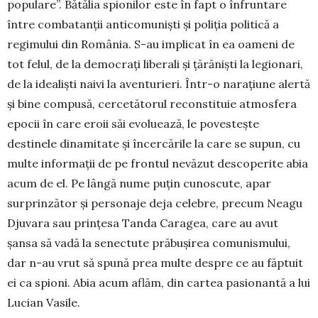
populare”. Bătălia spio­nilor este în fapt o înfruntare
între com­batanţii anticomunişti şi poliţia po­litică a
regimului din România. S-au implicat în ea oameni de
tot felul, de la democraţi liberali şi ţărănişti la legionari,
de la idealişti naivi la aventurieri. Într-o naraţiune alertă
şi bine com­pusă, cercetătorul reconstituie atmosfera
epocii în care eroii săi evoluează, le povesteşte
destinele dinamitate şi încercările la care se supun, cu
multe informaţii de pe frontul nevăzut descoperite abia
acum de el. Pe lângă nume puţin cunoscute, apar
surprinzător şi personaje deja celebre, precum Neagu
Djuvara sau prinţesa Tanda Caragea, care au avut
şansa să vadă la senectute prăbuşirea co­munismului,
dar n-au vrut să spună prea multe despre ce au făptuit
ei ca spioni. Abia acum aflăm, din cartea pasionantă a lui
Lucian Vasile.