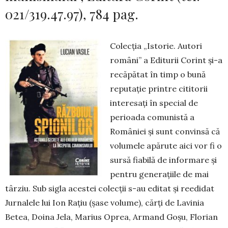
021/319.47.97), 784 pag.
Colecţia „Istorie. Autori
români” a Editurii Corint şi-a
recăpătat în timp o bună
reputaţie prin­tre cititorii
interesaţi în special de
perioada co­munistă a
României şi sunt convinsă că
volumele apărute aici vor fi o
sursă fiabilă de informare şi
pentru generaţiile de mai
târziu. Sub sigla acestei colecţii s-au editat şi reedidat
Jurnalele lui Ion Raţiu (şase volume), cărţi de Lavinia
Betea, Doina Jela, Marius Oprea, Armand Goşu, Florian