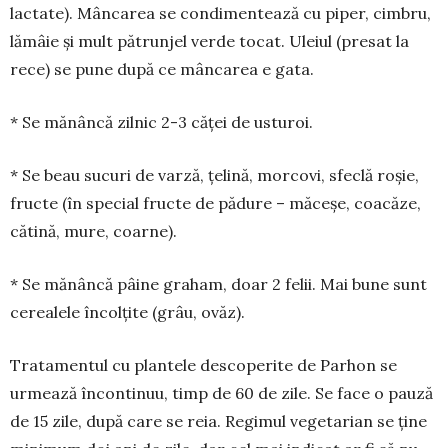
lactate). Mâncarea se condimentează cu piper, cim­bru,
lămâie și mult pătrunjel verde tocat. Uleiul (pre­sat la
rece) se pune după ce mâncarea e gata.
* Se mănâncă zilnic 2-3 căței de usturoi.
* Se beau sucuri de varză, țelină, morcovi, sfe­clă ro­șie,
fructe (în special fructe de pădure – mă­ceșe, coa­căze,
cătină, mure, coarne).
* Se mănâncă pâine graham, doar 2 felii. Mai bune sunt
cerealele încolțite (grâu, ovăz).
Tratamentul cu plantele descoperite de Parhon se
urmează încontinuu, timp de 60 de zile. Se face o pauză
de 15 zile, după care se reia. Regimul vegetarian se ține