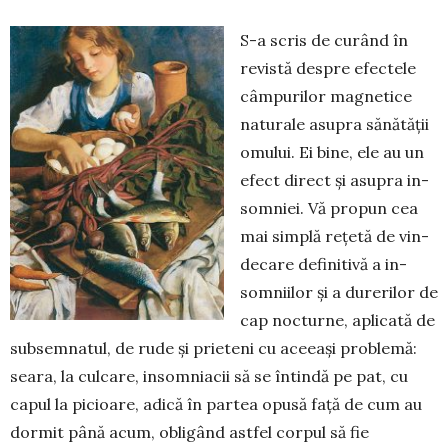
S-a scris de curând în
revistă despre efectele
câm­purilor mag­netice
naturale asupra sănătății
omu­lui. Ei bine, ele au un
efect direct și asupra in­
somniei. Vă pro­pun cea
mai simplă rețetă de vin­
decare definitivă a in­
som­niilor și a durerilor de
cap nocturne, apli­cată de
sub­semnatul, de rude și prie­teni cu aceeași pro­ble­mă:
seara, la culcare, insom­niacii să se întin­dă pe pat, cu
capul la picioare, adi­că în par­tea opusă față de cum au
dormit până acum, obli­gând astfel corpul să fie