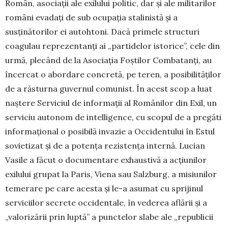
Român, asociaţii ale exilu­lui politic, dar şi ale militarilor
români evadaţi de sub ocupația stalinistă şi a
susţinătorilor ei autoh­toni. Dacă primele structuri
coagulau reprezen­tanţi ai „partidelor istorice”, cele din
urmă, ple­când de la Asociaţia Foştilor Combatanţi, au
în­cercat o abordare concretă, pe teren, a posibilită­ţi­lor
de a răsturna guvernul comunist. În acest scop a luat
naştere Serviciul de informaţii al Ro­mâ­nilor din Exil, un
serviciu autonom de in­telligence, cu scopul de a pregăti
infor­ma­ţional o posibilă invazie a Occiden­tului în Estul
sovietizat şi de a potenţa rezistenţa internă. Lucian
Vasile a făcut o documentare exhaustivă a acţiunilor
exilului grupat la Paris, Viena sau Salz­burg, a misiunilor
temerare pe care aces­ta şi le-a asumat cu sprijinul
serviciilor secrete occidentale, în vederea aflării şi a
„valorizării prin luptă” a punctelor sla­be ale „republicii