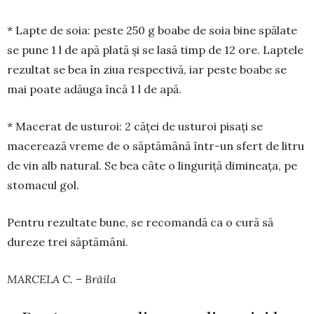
* Lapte de soia: peste 250 g boa­be de soia bine spălate
se pune 1 l de apă plată și se lasă timp de 12 ore. Laptele
rezultat se bea în ziua respectivă, iar peste boabe se
mai poate adăuga încă 1 l de apă.
* Macerat de usturoi: 2 căței de usturoi pisați se
macerează vre­me de o săptămână într-un sfert de litru
de vin alb natural. Se bea câte o linguriță di­mi­neața, pe
stomacul gol.
Pentru rezultate bune, se reco­mandă ca o cură să
dureze trei săptămâni.
MARCELA C. – Brăila