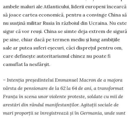
ambele maluri ale Atlan­ticului, liderii europeni încearcă
să joace cartea eco­nomică, pentru a convinge China să
nu susțină mili­tar Rusia în războiul din Ucraina. Nu este
sigur că vor reuși. China se simte deja extrem de sigură
pe si­ne, chiar dacă pe termen mediu și lung ambițiile
sale ar putea suferi eșecuri, căci disprețul pentru om,
care definește autoritarismul chinez nu poate fi
camuflat la nesfârșit.
– Intenția președintelui Emmanuel Macron de a majora
vârsta de pensionare de la 62 la 64 de ani, a transformat
Franța în scena unor violente pro­teste, soldate cu mii de
arestări din rândul mani­festanților. Agitații sociale de
mari proporții se în­registrează și în Germania, unde sunt
anunțate gre­ve în sectorul transportului în comun. Să ne
aș­teptăm la un sezon al protestelor în Europa?