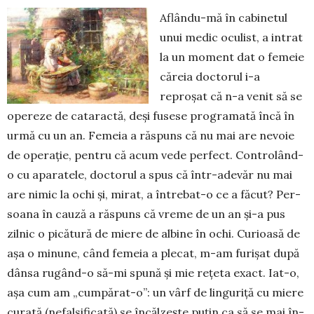
Aflându-mă în cabinetul
unui medic oculist, a intrat
la un moment dat o femeie
căreia doctorul i-a
reproșat că n-a venit să se
opereze de cataractă, deși fusese programată încă în
urmă cu un an. Femeia a răspuns că nu mai are ne­voie
de operație, pentru că acum ve­de perfect. Con­tro­lând-
o cu apa­ra­tele, doctorul a spus că într-ade­văr nu mai
are nimic la ochi și, mirat, a în­trebat-o ce a făcut? Per­
soana în cau­ză a răspuns că vreme de un an și-a pus
zilnic o pică­tu­ră de miere de al­bi­ne în ochi. Curioa­să de
așa o mi­nu­ne, când femeia a ple­cat, m-am fu­ri­șat după
dânsa rugând-o să-mi spună și mie rețeta exact. Iat-o,
așa cum am „cumpă­rat-o”: un vârf de lin­guriță cu miere
curată (nefalsi­ficată) se încăl­zește puțin ca să se mai în­