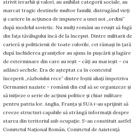
strivit ierarhii şi va­lori, au anihilat categorii sociale, au
marcat tragic destinele multor familii, distrugând vieţi
şi cariere în acţiunea de impunere a unei noi „ordini”
după modelul sovietic. Nu mulţi români au reuşit să fugă
din faţa tăvălugului încă de la început. Din­tre militarii de
carieră şi politicienii de toate cu­lorile, cei rămaşi în ţară
după închiderea grani­ţelor au ajuns în puşcării şi lagăre
de exterminare din care au ieşit – câţi au mai ieşit – cu
adânci se­che­­le. Era de aşteptat ca în contextul
începerii „răz­boiului rece” dintre foştii aliaţi împotriva
Ger­maniei naziste – românii din exil să se organizeze şi
să iniţieze o serie de acţiuni politice şi chiar mi­litare
pentru patria lor. Anglia, Franţa şi SUA i-au sprijinit să
creeze structuri capabile să strângă informaţii despre
starea din teritoriul sub ocupaţie. S-au constituit astfel
Comitetul Naţional Român, Co­mitetul de Asistenţă