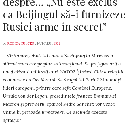
despre… „Nu este exclus
ca Beijingul să-i furnizeze
Rusiei arme în secret”
by
RODICA CULCER
, NUMĂRUL
1562
– Vizita președintelui chinez Xi Jinping la Moscova a
stârnit rumoare pe plan internațional. Se prefigurează o
nouă alianță militară anti-NATO? Își riscă China relațiile
economice cu Oc­cidentul, de dragul lui Putin? Mai mulți
lideri euro­peni, printre care șefa Comisiei Europene,
Ursula von der Leyen, președintele francez Emmanuel
Macron și premierul spaniol Pedro Sanchez vor vizita
China în perioada următoare. Ce ascunde această
agitație?