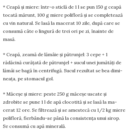
* Ceapă și miere: într-o sticlă de 1 l se pun 150 g ceapă
tocată mărunt, 100 g miere polifloră și se com­pletează
cu vin natural. Se lasă la macerat 10 zile, după care se
consumă câte o lin­gură de trei ori pe zi, înainte de
masă.
* Ceapă, zeamă de lămâie și pătrunjel: 3 cepe + 1
rădăcină curățată de pătrunjel + sucul unei ju­mătăți de
lămâi se bagă în cen­tri­fugă. Sucul rezultat se bea dimi­
nea­ța, pe sto­macul gol.
* Măceșe și miere: peste 250 g măceșe uscate și
zdrobite se pune 1 l de apă clocotită și se lasă la ma­
cerat 12 ore. Se filtrează și se ames­tecă cu 1/2 kg miere
poli­floră, fierbându-se până la consistența unui sirop.
Se con­sumă cu apă minerală.