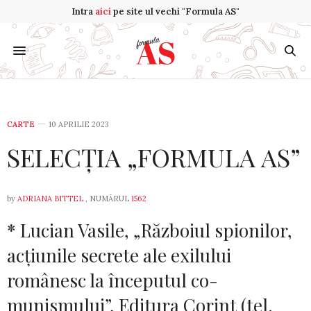
Intra
aici
pe site ul vechi "Formula AS"
CARTE
10 APRILIE 2023
SELECȚIA „FORMULA AS”
by
ADRIANA BITTEL
, NUMĂRUL
1562
* Lucian Vasile, „Războiul spionilor,
ac­țiu­nile secrete ale exilului
românesc la începutul co­
munismului”, Editura Corint (tel.