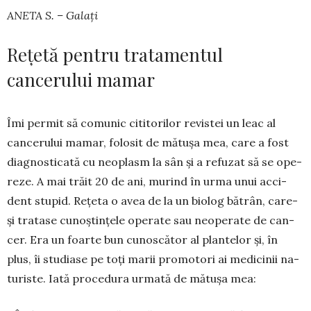
ANETA S. – Galați
Rețetă pentru tratamentul
cancerului mamar
Îmi permit să comunic cititorilor revistei un leac al
cancerului mamar, folosit de mă­tușa mea, care a fost
diagnosticată cu neo­plasm la sân și a refuzat să se ope­
reze. A mai trăit 20 de ani, murind în urma unui acci­
dent stupid. Rețeta o avea de la un biolog bătrân, care-
și tratase cunoștințele operate sau neo­perate de can­
cer. Era un foarte bun cunos­cător al plantelor și, în
plus, îi studiase pe toți marii promotori ai medicinii na­
tu­riste. Iată procedura urmată de mătușa mea: