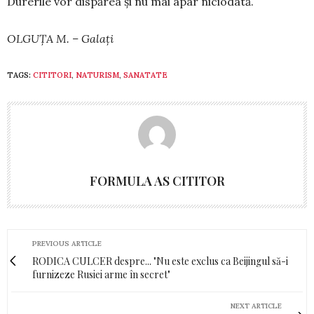
Durerile vor dispărea și nu mai apar niciodată.
OLGUȚA M. – Galați
TAGS:
CITITORI
,
NATURISM
,
SANATATE
FORMULA AS CITITOR
PREVIOUS ARTICLE
RODICA CULCER despre... "Nu este exclus ca Beijingul să-i
furnizeze Rusiei arme în secret"
NEXT ARTICLE