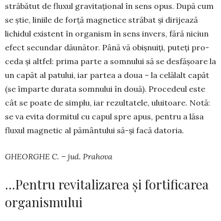
străbătut de flu­xul gravi­tațional în sens opus. După cum
se știe, li­niile de forță mag­netice străbat și dirijează
lichidul exis­tent în organism în sens in­vers, fără niciun
efect secun­dar dău­nă­tor. Până vă obișnuiți, puteți pro­
ceda și altfel: prima parte a somnului să se des­fășoare la
un capăt al patului, iar partea a doua – la celălalt capăt
(se împarte durata somnului în două). Procedeul este
cât se poate de simplu, iar rezul­tatele, uluitoare. Notă:
se va evi­ta dormi­tul cu ca­pul spre apus, pentru a lăsa
fluxul magnetic al pă­mân­tului să-și facă datoria.
GHEORGHE C. – jud. Prahova
…Pentru revitalizarea și fortificarea
organismului