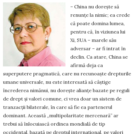
– China nu dorește să
renunțe la nimic; ea crede
că poate domina lumea,
pentru că, în viziunea lui
Xi, SUA – marele său
adversar – ar fi intrat în
declin. Ca atare, China se
afirmă deja ca
superputere prag­matică, care nu recunoaște drepturile
umane univer­sale, nu este interesată să câștige
încrederea nimănui, nu dorește alianțe bazate pe reguli
de drept și valori comune, ci vrea doar un sistem de
tranzacții bila­terale, în care să fie ea partenerul
dominant. Această „multipolaritate mercenară” ar
trebui să înlocuiască ordinea mondială de tip
occidental, bazată pe dreptul internațional, pe valori