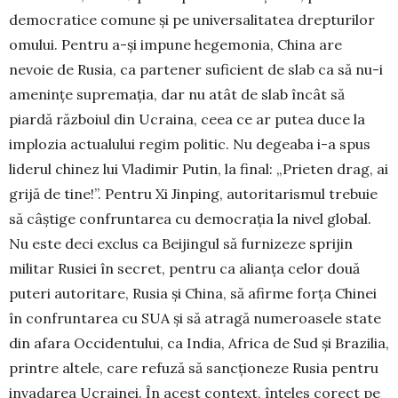
democratice comune și pe uni­versalitatea drepturilor
omului. Pentru a-și im­pune hegemonia, China are
nevoie de Rusia, ca par­tener suficient de slab ca să nu-i
amenințe su­pre­mația, dar nu atât de slab încât să
piardă războiul din Ucraina, ceea ce ar putea duce la
implozia ac­tualului regim politic. Nu degeaba i-a spus
liderul chinez lui Vladimir Putin, la final: „Prieten drag, ai
grijă de tine!”. Pentru Xi Jinping, autoritarismul trebuie
să câștige confruntarea cu democrația la nivel global.
Nu este deci exclus ca Beijingul să furnizeze sprijin
militar Rusiei în secret, pentru ca alianța celor două
puteri autoritare, Rusia și China, să afirme forța Chinei
în confruntarea cu SUA și să atragă nume­roasele state
din afara Occidentului, ca India, Africa de Sud și Brazilia,
printre altele, care refuză să sanc­ționeze Rusia pentru
invadarea Ucrainei. În acest con­text, înțeles corect pe