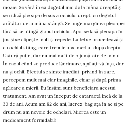
moa­ie. Se vâră în ea de­getul mic de la mâna dreaptă și
se ridică pleoapa de sus a ochiului drept, cu degetul
arătător de la mâna stângă. Se unge marginea pleoa­pei
fără să se atingă glo­bul ochiu­lui. Apoi se lasă pleoa­pa în
jos și se cli­pește mult și re­pede. La fel se proce­dea­ză și
cu ochiul stâng, care tre­buie uns ime­diat după dreptul.
Us­tură pu­țin, dar nu mai mult de o ju­mătate de minut.
În cazul când se pro­duce lăcri­ma­re, spăla­ți-vă fața, dar
nu și ochii. Efectul se simte ime­diat: privind în zare,
percepem mult mai clar imaginile, chiar și după prima
aplicare a mierii. Eu în­sămi sunt benefi­ciara acestui
tratament. Am avut un în­ce­put de cataractă încă de la
30 de ani. Acum am 82 de ani, lucrez, bag ața în ac și pe
drum nu am ne­voie de ochelari. Mierea este un
medicament formidabil!