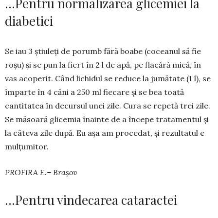
…Pentru normalizarea glicemiei la
diabetici
Se iau 3 știuleți de porumb fără boabe (coceanul să fie
roșu) și se pun la fiert în 2 l de apă, pe flacără mică, în
vas acoperit. Când lichidul se reduce la jumătate (1 l), se
împarte în 4 căni a 250 ml fiecare și se bea toată
cantitatea în decursul unei zile. Cura se repetă trei zile.
Se măsoară glicemia înainte de a începe tratamentul și
la câteva zile după. Eu așa am procedat, și rezultatul e
mul­țumitor.
PROFIRA E.– Brașov
…Pentru vindecarea cataractei