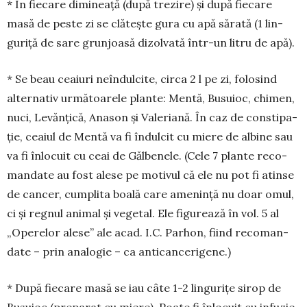
* În fiecare dimineață (după trezire) și după fiecare
masă de peste zi se clătește gura cu apă sărată (1 lin­
guriță de sare grun­joasă dizolvată într-un litru de apă).
* Se beau ceaiuri neîndulcite, circa 2 l pe zi, folo­sind
alternativ următoarele plante: Mentă, Busuioc, chi­­men,
nuci, Levănțică, Anason și Valeriană. În caz de con­sti­pa­
ție, ceaiul de Mentă va fi îndulcit cu miere de albine sau
va fi înlo­cuit cu ceai de Gălbenele. (Cele 7 plante reco­
mandate au fost alese pe motivul că ele nu pot fi atinse
de cancer, cumplita boală care amenință nu doar omul,
ci și regnul animal și vegetal. Ele figurează în vol. 5 al
„Operelor alese” ale acad. I.C. Parhon, fiind recoman­
date – prin analogie – ca anticancerigene.)
* După fiecare masă se iau câte 1-2 lingurițe sirop de