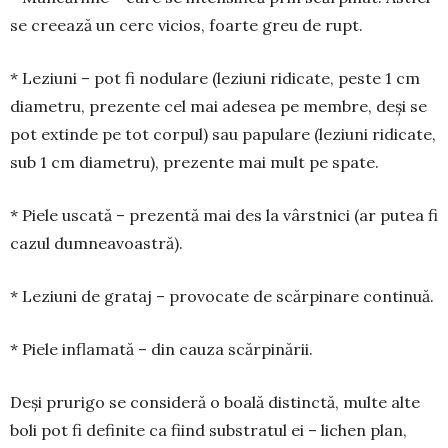
se creează un cerc vicios, foarte greu de rupt.
* Leziuni – pot fi nodulare (leziuni ridicate, peste 1 cm
dia­metru, prezente cel mai adesea pe membre, deși se
pot extinde pe tot corpul) sau papulare (le­ziuni ridicate,
sub 1 cm diame­tru), pre­zente mai mult pe spate.
* Piele uscată – prezentă mai des la vârstnici (ar putea fi
cazul dumneavoastră).
* Leziuni de grataj – provo­cate de scărpinare continuă.
* Piele inflamată – din cauza scărpinării.
Deși prurigo se consideră o boală distinctă, multe alte
boli pot fi definite ca fiind substratul ei – lichen plan,