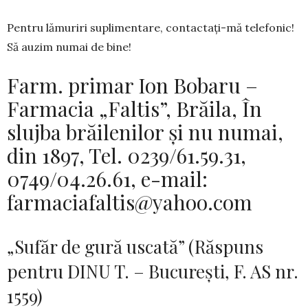
Pentru lămuriri suplimentare, contactați-mă telefonic!
Să auzim numai de bine!
Farm. primar Ion Bobaru –
Farmacia „Faltis”, Brăila, În
slujba brăilenilor și nu numai,
din 1897, Tel. 0239/61.59.31,
0749/04.26.61, e-mail:
farmaciafaltis@yahoo.com
„Sufăr de gură uscată” (Răspuns
pentru DINU T. – București, F. AS nr.
1559)