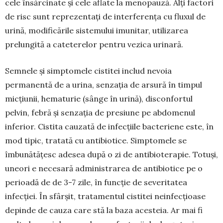
cele în­săr­­cinate și cele aflate la meno­pau­ză. Alți factori
de risc sunt repre­zentați de interferența cu fluxul de
urină, modi­ficările sistemului imunitar, uti­li­zarea
prelungită a cateterelor pentru vezica urinară.
Semnele și simptomele cistitei includ nevoia
permanentă de a urina, senzația de arsură în timpul
micțiunii, hematurie (sânge în urină), disconfortul
pelvin, febră și senzația de presiune pe abdomenul
inferior. Cistita cauzată de infecțiile bacteriene este, în
mod tipic, tratată cu antibiotice. Simptomele se
îmbunătățesc adesea după o zi de antibioterapie. To­tuși,
uneori e necesară administrarea de antibio­tice pe o
perioadă de de 3-7 zile, în funcție de seve­ritatea
infecției. În sfârșit, tratamentul cistitei nein­fecțioase
depinde de cauza care stă la baza acesteia. Ar mai fi