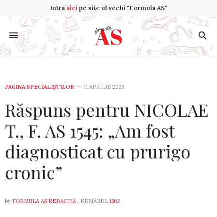
Intra
aici
pe site ul vechi "Formula AS"
PAGINA SPECIALIȘTILOR
11 APRILIE 2023
Răspuns pentru NICOLAE
T., F. AS 1545: „Am fost
diagnosticat cu prurigo
cronic”
by
FORMULA AS REDACȚIA
, NUMĂRUL
1562