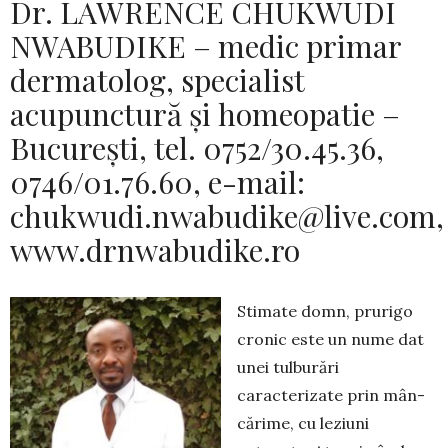
Dr. LAWRENCE CHUKWUDI
NWABUDIKE – medic primar
dermatolog, specialist
acupunctură și homeopatie –
București, tel. 0752/30.45.36,
0746/01.76.60, e-mail:
chukwudi.nwabudike@live.com
,
www.drnwabudike.ro
Stimate domn, prurigo
cronic este un nume dat
unei tulburări
caracterizate prin mân­
cărime, cu leziuni