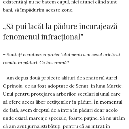
existentă și nu ne batem capul, nici atunci când sunt
bani, să împădurim aceste zone.
„Să pui lacăt la pădure încurajează
fenomenul infracțional”
– Sunteți coautoarea proiectului pentru accesul oricărui
român în păduri. Ce în­seamnă?
– Am depus două proiecte alături de senatorul Aurel
Oprinoiu, ce au fost adop­tate de Senat, în luna Martie.
Unul pentru protejarea arborilor seculari și unul care
să ofere acces liber cetățenilor în păduri. În momentul
de față, avem dreptul de a intra în păduri doar acolo
unde există marcaje speciale, foarte puține. Să nu uităm
că am avut jurnaliști bătuți, pentru că au intrat în