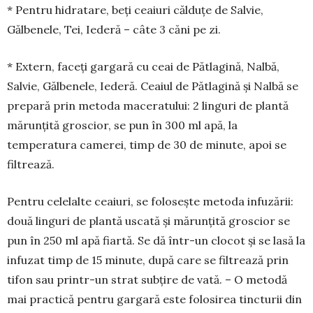
* Pentru hidratare, beți ceaiuri călduțe de Sal­vie,
Gălbenele, Tei, Iederă – câte 3 căni pe zi.
* Extern, faceți gargară cu ceai de Pătlagină, Nalbă,
Salvie, Gălbenele, Iederă. Ceaiul de Pătla­gină și Nalbă se
prepară prin metoda maceratului: 2 linguri de plantă
mărunțită groscior, se pun în 300 ml apă, la
temperatura camerei, timp de 30 de minute, apoi se
filtrează.
Pentru celelalte ceaiuri, se folosește metoda infuzării:
două linguri de plantă uscată și mărunțită groscior se
pun în 250 ml apă fiartă. Se dă într-un clocot și se lasă la
infuzat timp de 15 minute, după care se filtrează prin
tifon sau printr-un strat subțire de vată. – O metodă
mai practică pentru gargară este folosirea tincturii din