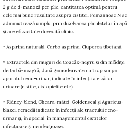
2 g de d-mano­ză per plic, cantitatea optimă pentru
cele mai bune rezultate asupra cistitei. Femannose N se
adminis­trează simplu, prin dizolvarea pliculețelor în apă
și are eficacitate dovedită clinic.
* Aspirina naturală, Carbo aspirina, Ciuperca tibetană.
* Extractele din muguri de Coacăz-negru și din mlădițe
de Iarbă-neagră, două gemoderivate cu tropism pe
aparatul reno-urinar, indicate în infecții ale căilor
urinare (cistite, cistopielite etc).
* Kidney-blend, Gheara-mâței, Goldenseal și Agaricus-
blazei, remedii indicate în infecții ale tractului reno-
urinar și, în special, în managementul cistitelor
infecțioase și neinfecțioase.