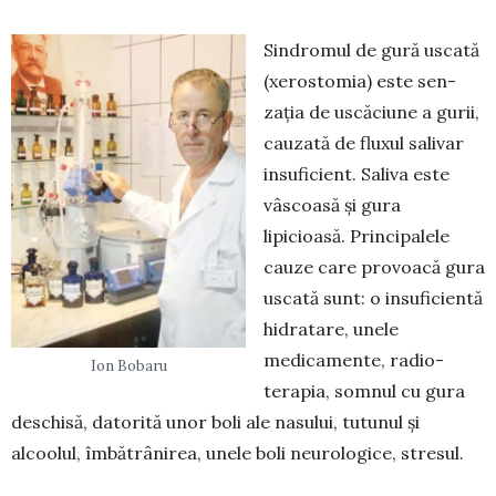
Sindromul de gură uscată
(xerostomia) este sen­
zația de uscăciune a gurii,
cauzată de fluxul salivar
insuficient. Saliva este
vâscoasă și gura
lipicioasă. Principalele
cauze care provoacă gura
uscată sunt: o insuficientă
hidratare, unele
medicamente, radio­
Ion Bobaru
terapia, somnul cu gura
deschisă, datorită unor boli ale nasului, tutunul și
alcoolul, îmbătrânirea, unele boli neurologice, stresul.