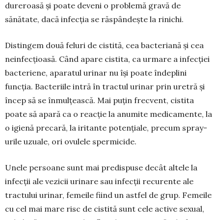
dureroasă și poate deveni o pro­blemă gravă de
sănătate, dacă infecția se răspândește la rinichi.
Distingem două feluri de cistită, cea bacteriană și cea
neinfecțioasă. Când apare cistita, ca urmare a infecției
bacteriene, aparatul urinar nu își poate îndeplini
funcția. Bacteriile intră în tractul urinar prin ure­tră și
încep să se înmulțească. Mai puțin frecvent, cistita
poate să apară ca o reacție la anumite medicamente, la
o igienă preca­ră, la iritante potențiale, precum spray-
urile uzuale, ori ovulele spermicide.
Unele persoane sunt mai pre­dispuse decât altele la
infecții ale vezicii urinare sau infecții recu­rente ale
tractului urinar, femeile fiind un astfel de grup. Femeile
cu cel mai mare risc de cistită sunt cele active sexual,