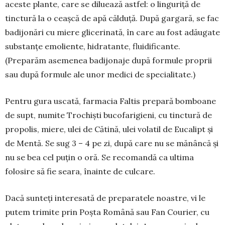
aceste plante, care se diluează astfel: o linguriță de
tinctură la o ceașcă de apă călduță. După gargară, se fac
badijonări cu miere glicerinată, în care au fost adăugate
substanțe emoliente, hidra­tante, fluidificante.
(Preparăm aseme­nea badijonaje după formule proprii
sau după formule ale unor medici de specialitate.)
Pentru gura uscată, farmacia Faltis prepară bom­boane
de supt, numite Trochiști bucofarigieni, cu tinctură de
propolis, miere, ulei de Cătină, ulei volatil de Eucalipt și
de Mentă. Se sug 3 – 4 pe zi, după care nu se mănâncă și
nu se bea cel puțin o oră. Se recomandă ca ultima
folosire să fie seara, înainte de culcare.
Dacă sunteți interesată de preparatele noastre, vi le
putem trimite prin Poșta Română sau Fan Cou­rier, cu