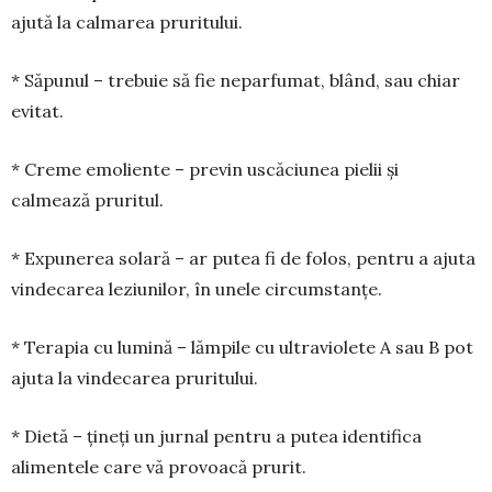
ajută la calmarea pruritului.
* Săpunul – trebuie să fie neparfumat, blând, sau chiar
evitat.
* Creme emoliente – previn uscăciunea pielii și
calmează pruritul.
* Expunerea solară – ar putea fi de folos, pen­tru a ajuta
vindecarea leziunilor, în unele circumstanțe.
* Terapia cu lumină – lămpile cu ultraviolete A sau B pot
ajuta la vindecarea pruritului.
* Dietă – țineți un jurnal pentru a putea iden­tifica
alimentele care vă provoacă prurit.