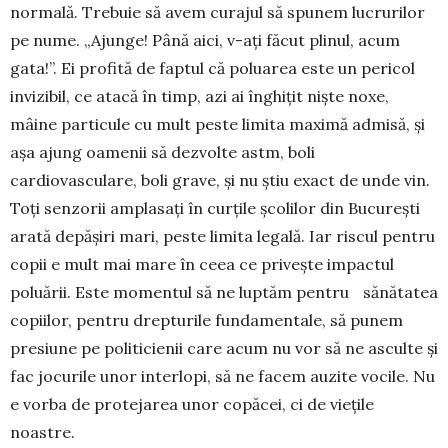
normală. Trebuie să avem cu­rajul să spunem lucrurilor
pe nume. „Ajunge! Până aici, v-ați făcut plinul, acum
gata!”. Ei profită de faptul că poluarea este un pericol
invizibil, ce atacă în timp, azi ai înghițit niște noxe,
mâine particule cu mult peste limita maximă admisă, și
așa ajung oa­menii să dezvolte astm, boli
cardiovasculare, boli grave, și nu știu exact de unde vin.
Toți sen­zorii amplasați în curțile școlilor din București
arată depășiri mari, peste limita legală. Iar riscul pentru
copii e mult mai mare în ceea ce privește im­pactul
poluării. Este momentul să ne luptăm pen­tru sănătatea
copiilor, pentru drepturile funda­men­tale, să punem
presiune pe politicienii care acum nu vor să ne asculte și
fac jocurile unor in­ter­lopi, să ne facem auzite vocile. Nu
e vorba de pro­tejarea unor copăcei, ci de viețile
noastre.