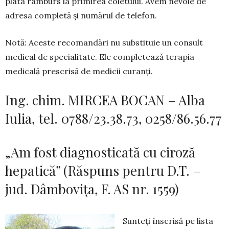
plata ramburs la primirea coletului. Avem nevoie de
adresa completă și numărul de tele­fon.
Notă: Aceste recomandări nu substituie un con­sult
medical de specialitate. Ele completează tera­pia
medicală prescrisă de medicii curanți.
Ing. chim. MIRCEA BOCAN – Alba
Iulia, tel. 0788/23.38.73, 0258/86.56.77
„Am fost diagnosticată cu ciroză
hepatică” (Răspuns pentru D.T. –
jud. Dâmbovița, F. AS nr. 1559)
Sunteți înscrisă pe lista