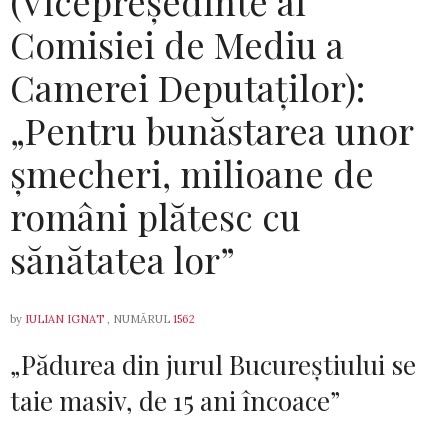
(Vicepreședinte al
Comisiei de Mediu a
Camerei Deputaților):
„Pentru bunăstarea unor
șmecheri, milioane de
români plătesc cu
sănătatea lor”
by
IULIAN IGNAT
, NUMĂRUL
1562
„Pădurea din jurul Bucureștiului se
taie masiv, de 15 ani încoace”