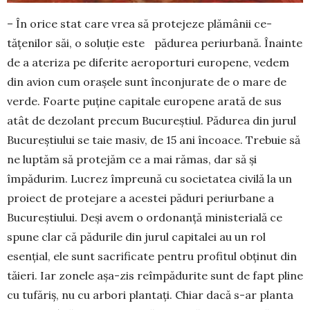
– În orice stat care vrea să protejeze plămânii ce­
tățenilor săi, o soluție este pădurea periurbană. Îna­inte
de a ateriza pe diferite aeroporturi euro­pene, vedem
din avion cum orașele sunt încon­ju­rate de o mare de
verde. Foarte puține capitale eu­ro­pene arată de sus
atât de dezolant precum Bucu­reștiul. Pădurea din jurul
Bucureștiului se taie ma­siv, de 15 ani încoace. Trebuie să
ne luptăm să pro­tejăm ce a mai rămas, dar să și
împădurim. Lucrez împreună cu societatea civilă la un
proiect de pro­tejare a acestei păduri periurbane a
Bucureș­tiului. Deși avem o ordonanță ministerială ce
spune clar că pădurile din jurul capitalei au un rol
esențial, ele sunt sacrificate pentru profitul obținut din
tăieri. Iar zonele așa-zis reîmpădurite sunt de fapt pline
cu tufăriș, nu cu arbori plantați. Chiar dacă s-ar planta