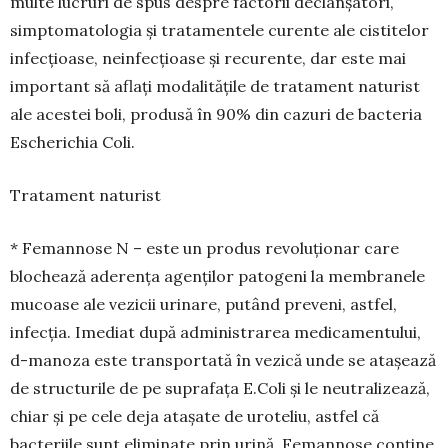
multe lucruri de spus despre factorii declanșatori,
simptomatologia și tratamen­tele cu­ren­te ale cistitelor
infecțioase, neinfecțioase și recu­rente, dar este mai
important să aflați moda­litățile de tratament naturist
ale acestei boli, pro­dusă în 90% din cazuri de bacteria
Escherichia Coli.
Tratament naturist
* Femannose N – este un produs revoluționar care
blochează aderența agenților patogeni la membranele
mucoase ale vezicii urinare, putând preveni, astfel,
infecția. Imediat după administrarea medicamentului,
d-manoza este transportată în vezică unde se atașează
de structurile de pe supra­fața E.Coli și le neutralizează,
chiar și pe cele deja atașate de uroteliu, astfel că
bacteriile sunt elimi­nate prin urină. Femannose conține