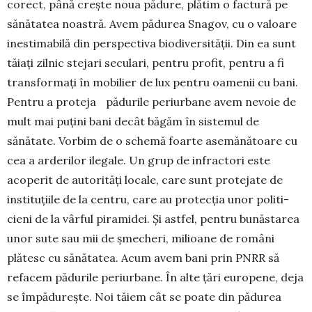
corect, până crește noua pădure, plătim o factură pe
sănătatea noastră. Avem pădurea Snagov, cu o valoare
inestimabilă din perspectiva biodiversității. Din ea sunt
tăiați zilnic stejari seculari, pentru profit, pentru a fi
transformați în mobilier de lux pentru oamenii cu bani.
Pentru a proteja pădurile periurbane avem nevoie de
mult mai puțini bani decât băgăm în sistemul de
sănătate. Vorbim de o schemă foarte asemănătoare cu
cea a arderilor ilegale. Un grup de infractori este
acoperit de auto­rități locale, care sunt protejate de
instituțiile de la centru, care au protecția unor poli­ti­
cieni de la vârful piramidei. Și astfel, pentru bună­starea
unor sute sau mii de șmecheri, mi­lioane de români
plătesc cu sănătatea. Acum avem bani prin PNRR să
refacem pădurile periurbane. În alte țări europene, deja
se îm­pădurește. Noi tăiem cât se poate din pă­durea