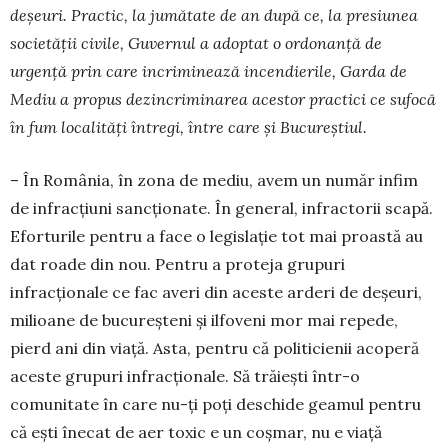
deșeuri. Practic, la jumătate de an după ce, la presiunea
societății civile, Gu­vernul a adoptat o ordonanță de
urgență prin care incriminează incendierile, Garda de
Mediu a pro­pus dezincriminarea acestor practici ce sufocă
în fum localități întregi, între care și Bucureștiul.
– În România, în zona de mediu, avem un nu­măr infim
de infracțiuni sancționate. În general, in­fractorii scapă.
Eforturile pentru a face o legislație tot mai proastă au
dat roade din nou. Pentru a pro­teja grupuri
infracționale ce fac averi din aceste ar­deri de deșeuri,
milioane de bucureșteni și ilfoveni mor mai repede,
pierd ani din viață. Asta, pentru că politicienii acoperă
aceste grupuri infracționale. Să trăiești într-o
comunitate în care nu-ți poți des­chide geamul pentru
că ești înecat de aer toxic e un coșmar, nu e viață