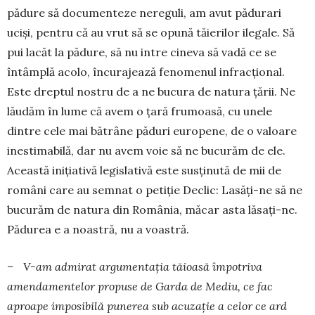
pădure să documenteze nereguli, am avut pă­durari
uciși, pentru că au vrut să se opună tăie­rilor ilegale. Să
pui lacăt la pădure, să nu intre cineva să vadă ce se
întâmplă acolo, încurajează fenomenul infracțional.
Este dreptul nostru de a ne bucura de natura țării. Ne
lăudăm în lume că avem o țară frumoasă, cu unele
dintre cele mai bătrâne păduri europene, de o valoare
inestimabilă, dar nu avem voie să ne bucurăm de ele.
Această inițiativă legislativă este susținută de mii de
români care au semnat o petiție Declic: Lasăți-ne să ne
bucurăm de natura din România, măcar asta lăsați-ne.
Pă­durea e a noastră, nu a voastră.
– V-am admirat argumentația tăioasă împo­triva
amendamentelor propuse de Garda de Me­diu, ce fac
aproape imposibilă punerea sub acu­zație a celor ce ard