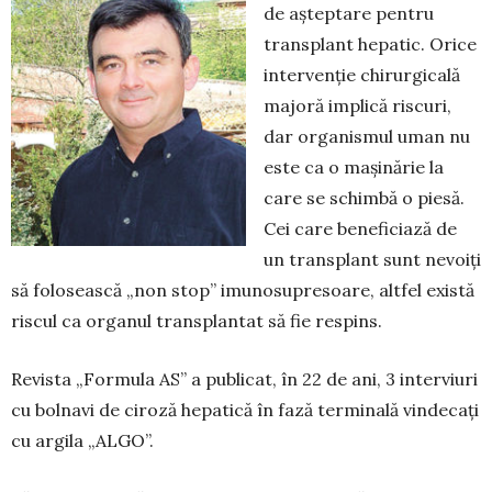
de așteptare pentru
transplant hepatic. Orice
intervenție chirurgicală
majoră implică riscuri,
dar organismul uman nu
este ca o mașinărie la
care se schimbă o piesă.
Cei care beneficiază de
un transplant sunt nevoiți
să folosească „non stop” imunosupresoare, altfel există
riscul ca organul transplantat să fie respins.
Revista „Formula AS” a publicat, în 22 de ani, 3 interviuri
cu bolnavi de ciroză hepatică în fază terminală vindecați
cu argila „ALGO”.