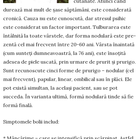
cutanate. Atunci când
durează mai mult de șase săptă­mâni, este considerată
cronică. Cauza nu este cunoscută, dar stresul psihic
este considerat un factor important. Tulburarea este
întâlnită la toate vârstele, dar forma nodulară este pre­
zentă cel mai frecvent între 20-60 ani. Vârsta îna­intată
(cum sunteți dumneavoastră, la 76 ani), este însoțită
adesea de piele uscată, prin urmare de prurit și prurigo.
Sunt recunoscute cinci forme de prurigo – nodular (cel
mai frecvent), papular, linear, ombilical sau în plăci. Ele
pot există simultan, la același pacient, sau se pot
succeda. În varianta ulti­mă, formă nodulară tinde să fie
formă finală.
Simptomele bolii includ:
* Mâncărime – care se intensifică prin scărpinat. Astfel