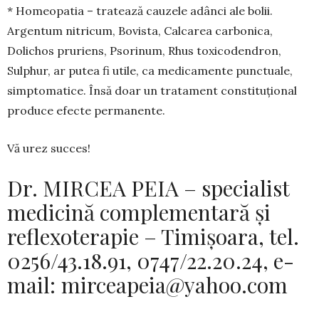
* Homeopatia – tratează cauzele adânci ale bolii.
Argentum nitricum, Bovista, Calcarea carbo­nica,
Dolichos pruriens, Psorinum, Rhus toxico­dendron,
Sulphur, ar putea fi utile, ca medicamente punctuale,
simptomatice. Însă doar un tratament constituțional
produce efecte permanente.
Vă urez succes!
Dr. MIRCEA PEIA – specialist
medicină complementară și
reflexoterapie – Timișoara, tel.
0256/43.18.91, 0747/22.20.24, e-
mail:
mirceapeia@yahoo.com