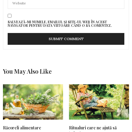
SALVEAZĂ-MI NUMELE, EMAILUL ȘI SITE-UL WEB ÎN ACEST
NAVIGATOR PENTRU DATA VIITOARE CÂND O SĂ COMENTEZ.
You May Also Like
Răcoreli alimentare
Ritualuri care ne ajută să