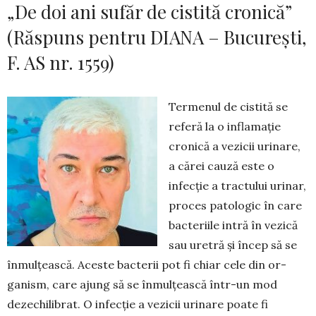
„De doi ani sufăr de cistită cronică”
(Răspuns pentru DIANA – București,
F. AS nr. 1559)
Termenul de cistită se
referă la o inflamație
cronică a vezicii urinare,
a cărei cauză este o
infec­ție a tractului urinar,
proces patologic în care
bacteriile intră în vezică
sau uretră și încep să se
înmulțească. Aceste bacterii pot fi chiar cele din or­
ganism, care ajung să se înmul­țească într-un mod
dezechilibrat. O infecție a vezicii urinare poate fi