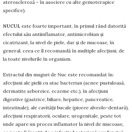
ateroscleroză – în asociere cu alte gemote­rapice
specifice).
NUCUL
este foarte important, în primul rând datorită
efectului său antiinflamator, antimicrobian și
cicatrizant, la nivel de piele, dar și de mucoase, în
general, ceea ce îl recomandă în multiple afec­țiuni, de
la toate nivelurile în organism.
Extractul din muguri de Nuc este recomandat în:
afecțiuni ale pielii cu atac bacterian (acnee pus­tu­loasă,
dermatite seboreice, eczeme etc.), în afec­țiuni
digestive (gastrice, biliare, hepatice, pan­crea­tice,
intestinale), ale cavității bucale (pioree al­veolo-dentară),
afecțiuni respiratorii, oculare, urogenitale, peste tot
unde apare un proces infla­mator la nivel de mucoase,