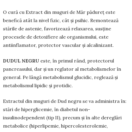
O cură cu Extract din muguri de Măr pădureț este
benefică atât la nivel fizic, cât și psihic. Re­mon­tează
stările de astenie, favorizează relaxarea, susține
procesele de detoxifiere ale organismului, este
antiinflamator, protector vascular și alcali­nizant.
DUDUL NEGRU
este, în primul rând, pro­tec­torul
pancreasului, dar și un reglator al metabo­lismelor în
general. Pe lângă metabolismul gluci­dic, reglează și
metabolismul lipidic și protidic.
Extractul din muguri de Dud negru se va ad­ministra în:
stări de hiperglicemie, în diabetul non­
insulinodependent (tip II), precum și în alte dere­glări
metabolice (hiperlipemie, hipercolestero­lemie,