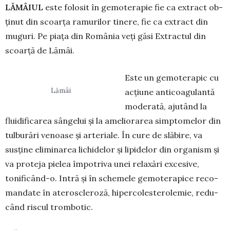
LĂMÂIUL
este folosit în ge­mo­terapie fie ca extract ob­
ținut din scoar­ța ramurilor ti­nere, fie ca extract din
muguri. Pe piața din România veți găsi Extractul din
scoar­ță de Lămâi.
Este un gemoterapic cu
Lămâi
acțiune anticoagulantă
moderată, ajutând la
fluidificarea sângelui şi la ameliorarea simptomelor din
tulburări venoase şi arteriale. În cure de slăbire, va
susține eliminarea lichidelor şi lipidelor din organism și
va proteja pielea împotriva unei rela­xări excesive,
tonifi­când-o. Intră și în schemele ge­mo­terapice reco­
mandate în ateroscleroză, hiperco­les­terolemie, re­du­
când riscul trombotic.