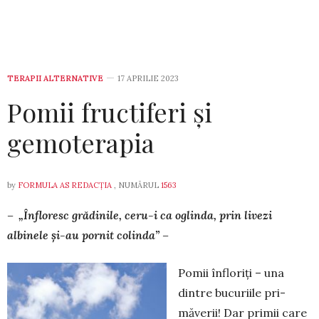
TERAPII ALTERNATIVE
17 APRILIE 2023
Pomii fructiferi și
gemoterapia
by
FORMULA AS REDACȚIA
, NUMĂRUL
1563
– „Înfloresc grădinile, ceru-i ca oglinda, prin livezi
albinele și-au pornit colinda” –
Pomii înfloriți – una
dintre bucuriile pri­
măverii! Dar primii care