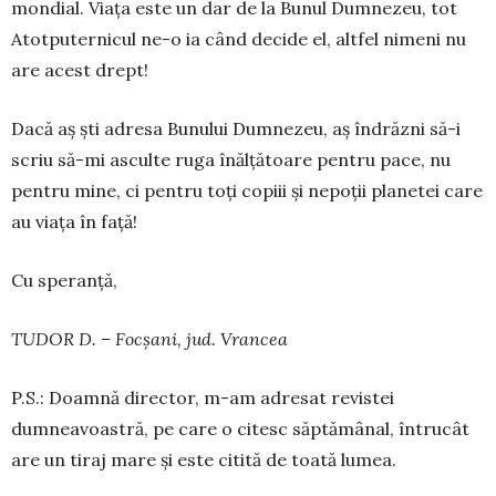
mondial. Viața este un dar de la Bunul Dumnezeu, tot
Atotputernicul ne-o ia când decide el, altfel nimeni nu
are acest drept!
Dacă aș ști adresa Bunului Dumnezeu, aș îndrăzni să-i
scriu să-mi asculte ruga înălțătoare pentru pace, nu
pentru mine, ci pentru toți copiii și nepoții planetei care
au viața în față!
Cu speranță,
TUDOR D. – Focșani, jud. Vrancea
P.S.: Doamnă director, m-am adresat revistei
dumneavoastră, pe care o citesc săptămânal, întrucât
are un tiraj mare și este citită de toată lumea.