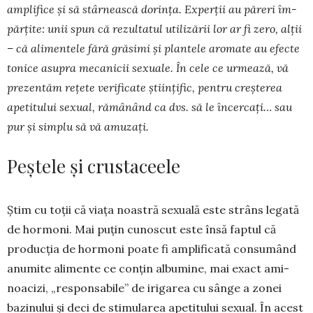
amplifice și să stâr­nească dorința. Experții au pă­reri îm­
părțite: unii spun că rezultatul utili­zării lor ar fi zero, alții
– că alimentele fără grăsimi și plan­tele aromate au efecte
tonice asupra mecanicii se­xuale. În cele ce urmează, vă
pre­zentăm rețete veri­ficate științific, pentru creș­­terea
apetitului se­xual, rămânând ca dvs. să le încercați… sau
pur și sim­­plu să vă amuzați.
Peștele și crustaceele
Știm cu toții că viața noas­tră sexuală este strâns legată
de hormoni. Mai puțin cunoscut este însă faptul că
producția de hormoni poate fi am­pli­ficată consumând
anumite alimente ce ­conțin albumine, mai exact ami­
noacizi, „responsabile” de irigarea cu sânge a zonei
bazi­nului și deci de stimularea ape­titului sexual. În acest