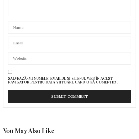
SALVEAZĂ-MI NUMELE, EMAILUL ȘI SITE-UL WEB ÎN ACEST
NAVIGATOR PENTRU DATA VIITOARE CÂND O SĂ COMENTEZ.
You May Also Like