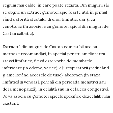
regiuni mai calde, în care poate re­zista. Din mugurii săi
se obține un extract gemo­terapic foarte util, în primul
rând datorită efectului drenor limfatic, dar și ca
venotonic (în asociere cu gemoterapicul din muguri de
Castan sălbatic).
Extractul din muguri de Castan comestibil are nu­
meroase recomandări, în special pentru amelio­rarea
stazei limfatice, fie că este vorba de membrele
inferioare (în edeme, varice), căi respiratorii (reducând
și ameliorând accesele de tuse), abdo­men (în staza
limfatică și venoasă pel­vină din perioada menstrei sau
de la menopauză), în celulită sau în cefaleea con­gestivă.
Se va asocia cu gemo­te­rapicele specifice dezechi­li­brului
exis­tent.