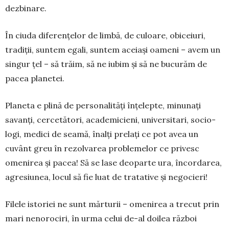
dezbinare.
În ciuda diferențelor de limbă, de culoare, obi­ceiuri,
tradiții, suntem egali, suntem aceiași oameni – avem un
singur țel – să trăim, să ne iubim și să ne bucurăm de
pacea planetei.
Planeta e plină de personalități înțelepte, minunați
savanți, cercetători, academicieni, universitari, socio­
logi, medici de seamă, înalți prelați ce pot avea un
cuvânt greu în rezolvarea problemelor ce privesc
omenirea și pacea! Să se lase deoparte ura, încordarea,
agresiunea, locul să fie luat de tratative și negocieri!
Filele istoriei ne sunt mărturii – omenirea a trecut prin
mari nenorociri, în urma celui de-al doilea război