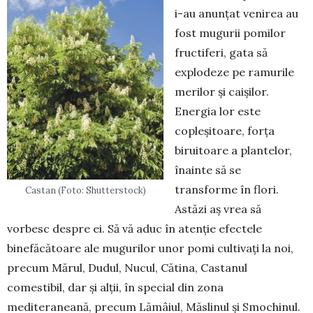
i-au anunțat venirea au
fost mugurii pomilor
fructiferi, gata să
explodeze pe ramurile
merilor și caișilor.
Energia lor este
copleșitoare, forța
biruitoare a plantelor,
înainte să se
transforme în flori.
Castan (Foto: Shutterstock)
Astăzi aș vrea să
vorbesc despre ei. Să vă aduc în atenție efectele
binefăcătoare ale mugurilor unor pomi cultivați la noi,
precum Mărul, Dudul, Nucul, Că­tina, Castanul
comestibil, dar și alții, în special din zona
mediteraneană, precum Lămâiul, Măslinul și Smochinul.