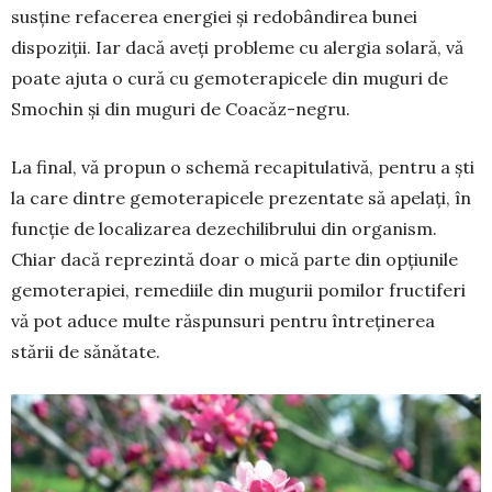
susține refacerea energiei și redobândirea bunei
dispoziții. Iar dacă aveți probleme cu alergia solară, vă
poate ajuta o cură cu gemoterapicele din muguri de
Smochin și din muguri de Coacăz-negru.
La final, vă propun o schemă recapitulativă, pentru a ști
la care dintre gemoterapicele prezentate să apelați, în
funcție de localizarea dezechilibrului din organism.
Chiar dacă reprezintă doar o mică parte din opțiunile
gemoterapiei, remediile din mu­gurii pomilor fructiferi
vă pot aduce multe răspun­suri pentru întreținerea
stării de sănătate.