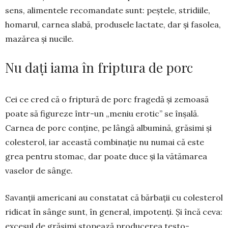
sens, ali­mentele recomandate sunt: peș­­tele, stridiile,
homarul, car­nea sla­bă, produsele lactate, dar și fasolea,
mazărea și nu­cile.
Nu dați iama în friptura de porc
Cei ce cred că o friptură de porc fragedă și zemoasă
poate să figureze într-un „meniu erotic” se în­șală.
Carnea de porc conține, pe lângă albu­mină, grăsimi și
co­les­terol, iar această combinație nu numai că este
grea pen­tru stomac, dar poate duce și la vătămarea
vaselor de sânge.
Savanții americani au constatat că bărbații cu co­lesterol
ridicat în sânge sunt, în general, impo­tenți. Și încă ceva:
excesul de gră­simi stopează producerea testo­