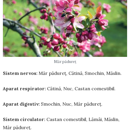
Măr pădureț
Sistem nervos:
Măr pădureț, Cătină, Smo­chin, Măslin.
Aparat respirator:
Cătină, Nuc, Castan co­mestibil.
Aparat digestiv:
Smochin, Nuc, Măr pădureț.
Sistem circulator:
Castan comestibil, Lămâi, Măslin,
Măr pădureț.