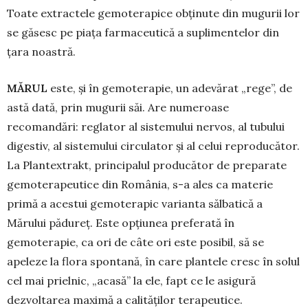
Toate extractele gemoterapice obținute din mugurii lor
se găsesc pe piața farmaceutică a suplimentelor din
țara noastră.
MĂRUL
este, și în gemoterapie, un adevărat „rege”, de
astă dată, prin mugurii săi. Are nume­roase
recomandări: reglator al sistemului nervos, al tubului
digestiv, al sistemului circulator și al celui reproducător.
La Plantextrakt, principalul producă­tor de preparate
gemoterapeutice din România, s-a ales ca materie
primă a acestui gemoterapic va­rianta sălbatică a
Mărului pădureț. Este opțiunea pre­ferată în
gemoterapie, ca ori de câte ori este po­si­bil, să se
apeleze la flora spontană, în care plan­tele cresc în solul
cel mai prielnic, „acasă” la ele, fapt ce le asigură
dezvoltarea maximă a cali­tăților terapeutice.