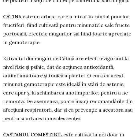
ce poate fi însoțit de o infecție bacteriană sau fungică.
CĂTINA
este un arbust care a intrat în rândul pomilor
fructiferi, fiind cultivată pentru minunatele sale fructe
portocalii, efectele mugurilor săi fiind foarte apreciate
în gemoterapie.
Extractul din muguri de Cătină are efect revi­gorant la
nivel fizic și psihic, dat de acțiunea anti­oxidantă,
antiinflamatoare și tonică a plantei. O cură cu acest
minunat gemoterapic este ideală în stări de astenie,
care apar și la schimbarea anotim­purilor, pentru a ne
remonta. De asemenea, poate însoți recomandările din
afecțiuni respiratorii, dar și ca prevenție a acestora sau
pentru scurtarea conva­lescenței.
CASTANUL COMESTIBIL
este cultivat la noi doar în