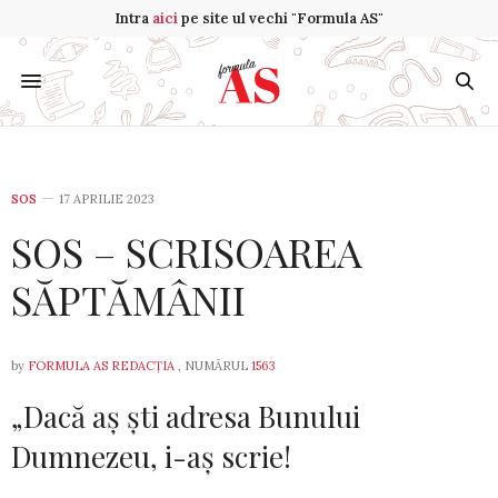
Intra
aici
pe site ul vechi "Formula AS"
SOS
17 APRILIE 2023
SOS – SCRISOAREA
SĂPTĂMÂNII
by
FORMULA AS REDACȚIA
, NUMĂRUL
1563
„Dacă aș ști adresa Bunului
Dumnezeu, i-aș scrie!