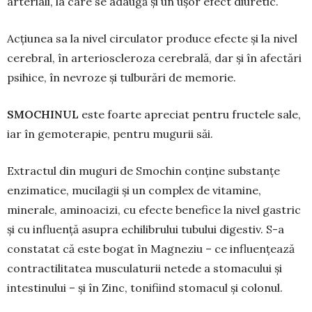
arteriali, la care se adaugă și un ușor efect diuretic.
Acțiunea sa la nivel circulator produce efec­te și la nivel
cerebral, în arterioscleroza cere­brală, dar și în afectări
psihice, în nevroze și tulburări de memo­rie.
SMOCHINUL
este foarte apreciat pentru fructele sale,
iar în gemoterapie, pentru mugurii săi.
Extractul din muguri de Smochin conţine sub­stanţe
enzimatice, mucilagii și un complex de vita­mine,
minerale, aminoacizi, cu efecte benefice la nivel gastric
și cu influență asupra echilibrului tubului digestiv. S-a
constatat că este bogat în Mag­neziu – ce influenţează
contractilitatea musculaturii netede a stomacului şi
intestinului – şi în Zinc, toni­fiind stomacul şi colonul.