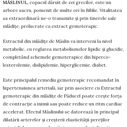
MĂSLINUL,
copacul dăruit de zei grecilor, este un
arbore sacru, pomenit de multe ori în Biblie. Vitalitatea
sa extraordinară ne-o transmite și prin tinerele sale
mlădițe, prelucrate ca extract gemo­terapic.
Extractul din mlădițe de Măslin va interveni la nivel
metabolic, cu reglarea meta­bolis­melor lipidic și glucidic,
completând schemele gemoterapice din hiperco­
lesterolemie, dislipidemie, hiperglice­mie, diabet.
Este principalul remediu gemote­rapic recoman­dat în
hipertensiunea ar­terială, iar prin asociere cu Extractul
gemoterapic din mlădițe de Păducel poa­te crește forța
de contracție a inimii sau poate re­duce un ritm cardiac
ac­ce­lerat. Efectul Măsli­nului se dato­rează în principal
dilatării arterelor și crește­rii elasticității pereților