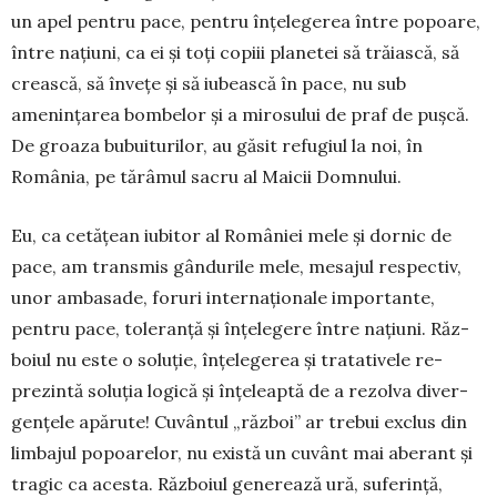
un apel pentru pace, pentru înțelegerea între popoare,
între națiuni, ca ei și toți copiii planetei să trăiască, să
crească, să învețe și să iubească în pace, nu sub
amenințarea bombelor și a mirosului de praf de pușcă.
De groaza bubuiturilor, au găsit refugiul la noi, în
România, pe tărâmul sacru al Maicii Domnului.
Eu, ca cetățean iubitor al României mele și dornic de
pace, am transmis gândurile mele, mesajul res­pec­tiv,
unor ambasade, foruri internaționale impor­tante,
pentru pace, toleranță și înțelegere între națiuni. Răz­
boiul nu este o soluție, înțelegerea și tratativele re­
prezintă soluția logică și înțeleaptă de a rezolva diver­
gențele apărute! Cuvântul „război” ar trebui exclus din
limbajul popoarelor, nu există un cuvânt mai abe­rant și
tragic ca acesta. Războiul generează ură, suferință,