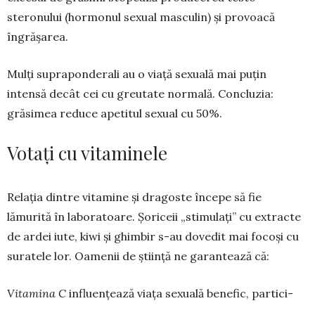
steronului (hormonul sexual mas­culin) și provoacă
îngră­șarea.
Mulți supraponderali au o viață sexuală mai puțin
intensă decât cei cu greutate normală. Concluzia:
grăsimea reduce ape­titul sexual cu 50%.
Votați cu vitaminele
Relația dintre vitamine și dra­goste începe să fie
lămurită în la­boratoare. Șo­riceii „stimulați” cu ex­tracte
de ardei iute, kiwi și ghim­bir s-au dovedit mai focoși cu
suratele lor. Oamenii de știință ne garantează că:
Vitamina C
influențează viața sexuală benefic, partici­
pând direct la producerea hor­monilor care stimulează