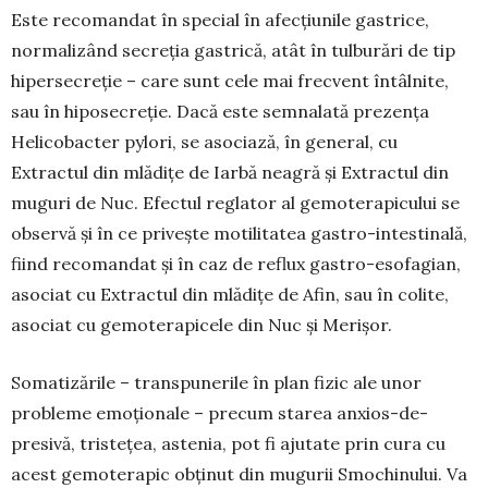
Este recomandat în special în afecțiunile gas­trice,
normalizând secreţia gastrică, atât în tulburări de tip
hipersecreție – care sunt cele mai frecvent întâlnite,
sau în hiposecreție. Dacă este semnalată prezența
Helico­bac­ter pylori, se asociază, în general, cu
Extractul din mlădițe de Iarbă neagră și Extractul din
muguri de Nuc. Efectul reglator al gemote­rapi­cului se
observă și în ce priveș­te motilitatea gastro-intestinală,
fiind recomandat și în caz de reflux gastro-esofagian,
asociat cu Ex­trac­tul din mlădițe de Afin, sau în colite,
asociat cu gemo­terapicele din Nuc și Merișor.
Somatizările – transpunerile în plan fizic ale unor
probleme emo­ționale – precum starea anxios-de­
presivă, tris­teţea, astenia, pot fi aju­tate prin cura cu
acest gemo­terapic obținut din mugurii Smochinului. Va