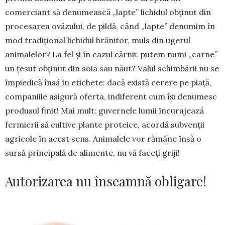
comerciant să denumească „lapte” li­chidul obținut din
proce­sarea ovăzului, de pildă, când „lapte” denumim în
mod tradițional lichidul hrănitor, muls din ugerul
animalelor? La fel și în cazul cărnii: putem numi „carne”
un țesut obținut din soia sau năut? Valul schimbării nu se
împiedică însă în etichete: dacă există cerere pe piață,
com­paniile asigură oferta, indiferent cum își denumesc
produsul finit! Mai mult: guvernele lumii încu­rajează
fermierii să cultive plante proteice, acordă subvenții
agricole în acest sens. Animalele vor rămâne însă o
sursă principală de alimente, nu vă faceți griji!
Autorizarea nu înseamnă obligare!