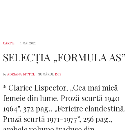
CARTE
1 MAI 2023
SELECȚIA „FORMULA AS”
by
ADRIANA BITTEL
, NUMĂRUL
1565
* Clarice Lispector, „Cea mai mică
fe­meie din lume. Proză scurtă 1940-
1964”, 372 pag., „Fericire clandestină.
Proză scur­­tă 1971-1977”, 256 pag.,
ambele volume traduse din