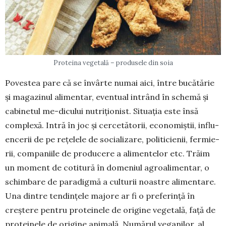
Proteina vegetală – produsele din soia
Povestea pare că se învârte numai aici, între bucătărie
și magazinul alimentar, eventual intrând în schemă și
ca­binetul me-dicului nutriționist. Situa­ția este însă
com­plexă. Intră în joc și cercetătorii, eco­no­miș­tii, influ­
en­ce­rii de pe rețe­lele de socializare, po­li­ticienii, fermie­
rii, com­pa­niile de producere a ali­men­­telor etc. Trăim
un mo­ment de cotitură în do­meniul agroalimentar, o
schimbare de paradig­mă a culturii noas­tre alimentare.
Una dintre ten­dințele ma­jore ar fi o preferință în
creștere pen­tru proteinele de origine vegetală, față de
proteinele de origine ani­mală. Nu­mărul veganilor, al