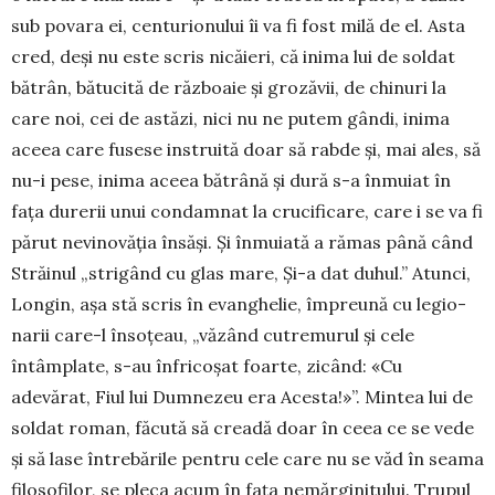
sub povara ei, centu­rionului îi va fi fost milă de el. Asta
cred, deși nu este scris nicăieri, că ini­ma lui de soldat
bătrân, bătucită de războaie și grozăvii, de chinuri la
care noi, cei de astăzi, nici nu ne putem gândi, inima
aceea care fusese instruită doar să rabde și, mai ales, să
nu-i pese, inima aceea bătrână și dură s-a înmuiat în
fața durerii unui condamnat la cruci­ficare, care i se va fi
părut nevinovăția însăși. Și înmuiată a rămas până când
Străinul „strigând cu glas mare, Și-a dat duhul.” Atunci,
Longin, așa stă scris în evanghelie, împreună cu legio­
narii care-l însoțeau, „văzând cutremu­rul și cele
întâmplate, s-au înfricoșat foarte, zicând: «Cu
adevărat, Fiul lui Dumnezeu era Acesta!»”. Mintea lui de
soldat roman, făcută să creadă doar în ceea ce se vede
și să lase întrebările pentru cele care nu se văd în seama
filosofilor, se pleca acum în fața nemărginitului. Trupul