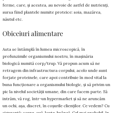
ferme, care, și acestea, au nevoie de astfel de nutri­enți,
sursa fiind plantele numite proteice: soia, ma­zărea,
năutul etc.
Obiceiuri alimentare
Asta se întâmplă în lumea microscopică, în
profunzimile organismului nostru, în mașinăria
biologică numită corp/trup. Vă propun acum să ne
retragem din infrastructura corpului, acolo unde sunt
forjate proteinele, care apoi contribuie în mod vital la
buna funcționare a organismului biologic, și să privim un
pic la nivelul societății umane, din care facem parte. Să
intrăm, vă rog, într-un hy­permarket și să ne aruncăm
un ochi, așa, discret, în coșurile clienților. Ce vedem? Cu
siguranță: carne, ouă, lapte, brânză. Cel mai probabil, în