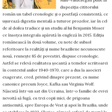
dispoziţia cititorului
român un tabel cro­nologic şi o postfaţă consistentă, ce
uşurează di­gestia mentală a tuturor prozelor, iar în cel
de al doilea traduce şi un studiu al lui Benjamin Moser
ce însoţea integrala apărută în engleză în 2015. Ediţia
româ­nească în două volume, cu note de subsol
referitoare la realităţi şi nume braziliene necunoscute
no­uă, reuneşte 85 de povestiri, dispuse cronologic.
Astfel se re­levă realitatea şocantă a temelor scriitoarei
în contextul anilor 1940-1970, care a dus la asocieri
exagerate, cred, privind dinspre prezent, cu nume
canonice precum Joyce, Kafka sau Virginia Wolf.
Născută într-un sat din Ucraina, într-o familie de evrei
nevoită să fugă, cu trei copii mici, de prigoana
antisemită, spre Europa de Vest şi apoi în Brazilia, unde
se stabilesc în 1922, Clarice, rămasă orfană de mamă la