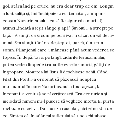
gol, atârnând pe cruce, nu era doar trup de om. Longin
a luat sulița și, îmi închipuiesc eu, temător, a împuns
coasta Nazarineanului, ca să fie sigur că a murit. Și
atunci „îndată a ieșit sânge și apă”. Șuvoiul l-a stropit pe
față. A simțit ca și cum pe ochi i-ar fi căzut un văl de lu­
mină. S-a simțit tânăr și deșteptat, parcă, din­tr-un
somn. Păianjenul care-i mâncase până acum vederea se
topise. În depărtare, pe lângă zidurile Ierusalimului,
putea vedea limpede trupurile evreilor morți, gătiți de
îngro­pare. Moartea lui Iisus îi des­chisese ochii. Când
Pilat din Pont i-a ordonat să păzească noaptea
mormântul în care Nazarineanul a fost așe­zat, la
început i-a venit să se răzvrătească. Era cen­turion și
niciodată nimeni nu-l pusese să ve­gheze morții. El purta
războaie cu cei vii. Dar nu s-a răs­culat, nici el nu știa de
ce. Simțea că, în adân­cul sufletului său, se schimbase,