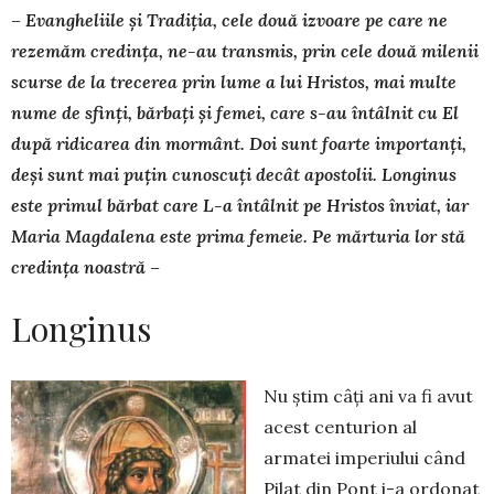
– Evangheliile și Tradiția, cele două izvoare pe care ne
rezemăm credința, ne-au transmis, prin cele două milenii
scurse de la trecerea prin lume a lui Hristos, mai multe
nume de sfinți, bărbați și femei, care s-au întâlnit cu El
după ridicarea din mormânt. Doi sunt foarte impor­tanți,
deși sunt mai puțin cunoscuți decât apostolii. Longinus
este primul bărbat care L-a întâlnit pe Hristos înviat, iar
Maria Mag­dalena este prima femeie. Pe mărturia lor stă
credința noastră –
Longinus
Nu știm câți ani va fi avut
acest centurion al
armatei imperiului când
Pilat din Pont i-a ordonat