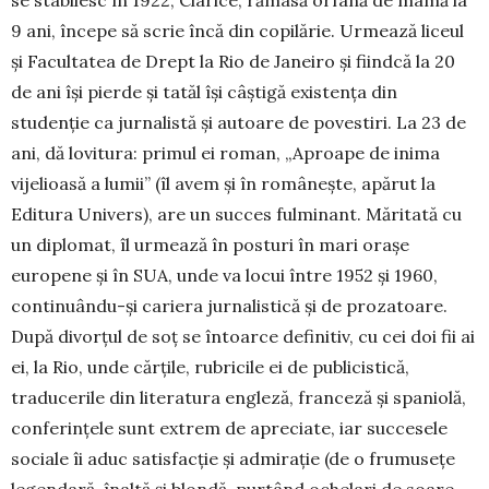
9 ani, începe să scrie încă din copilărie. Urmează liceul
şi Facultatea de Drept la Rio de Janeiro şi fiindcă la 20
de ani îşi pierde şi tatăl îşi câştigă existenţa din
studenţie ca jurnalistă şi autoare de povestiri. La 23 de
ani, dă lovitura: primul ei roman, „Aproa­pe de inima
vijelioasă a lumii” (îl avem şi în ro­mâneşte, apărut la
Editura Univers), are un succes fulminant. Măritată cu
un diplomat, îl ur­mea­ză în posturi în mari oraşe
europene şi în SUA, unde va locui între 1952 şi 1960,
continuân­du-şi cariera jurnalistică şi de prozatoare.
După divorţul de soţ se întoarce definitiv, cu cei doi fii ai
ei, la Rio, unde cărţile, rubricile ei de publicistică,
traducerile din literatura engleză, franceză şi spaniolă,
conferinţele sunt extrem de apreciate, iar succesele
sociale îi aduc satisfacţie şi admiraţie (de o frumuseţe
le­gendară, înaltă şi blondă, purtând ochelari de soare