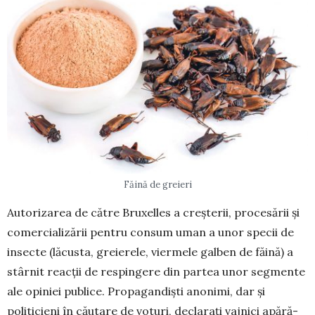
Făină de greieri
Autorizarea de către Bruxelles a creșterii, pro­cesării și
comercializării pentru consum uman a unor specii de
insecte (lăcusta, greierele, vier­mele gal­ben de făină) a
stârnit reacții de respingere din partea unor segmente
ale opiniei publice. Propa­gan­diști anonimi, dar și
politicieni în căutare de voturi, declarați vajnici apă­ră­