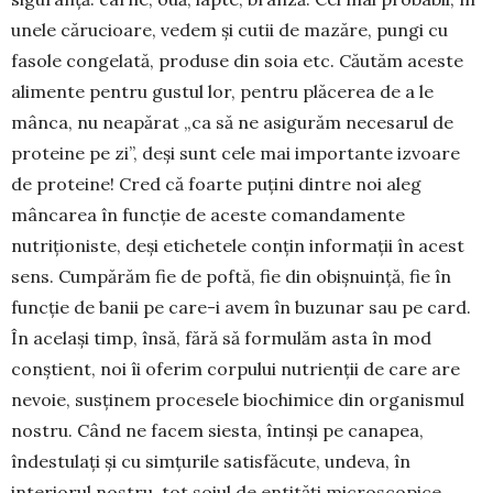
unele cărucioare, vedem și cutii de mazăre, pungi cu
fasole congelată, produse din soia etc. Căutăm aceste
alimente pentru gustul lor, pentru plăcerea de a le
mânca, nu neapărat „ca să ne asigurăm ne­cesarul de
proteine pe zi”, deși sunt cele mai im­portante izvoare
de proteine! Cred că foarte puțini dintre noi aleg
mâncarea în funcție de aceste comandamente
nutriționiste, deși etichetele conțin informații în acest
sens. Cumpărăm fie de poftă, fie din obișnuință, fie în
funcție de banii pe care-i avem în buzunar sau pe card.
În același timp, însă, fără să formulăm asta în mod
conștient, noi îi oferim corpului nutrienții de care are
nevoie, susținem procesele biochimice din organismul
nostru. Când ne facem siesta, întinși pe canapea,
îndestulați și cu simțurile satisfăcute, undeva, în
interiorul nostru, tot soiul de entități microscopice