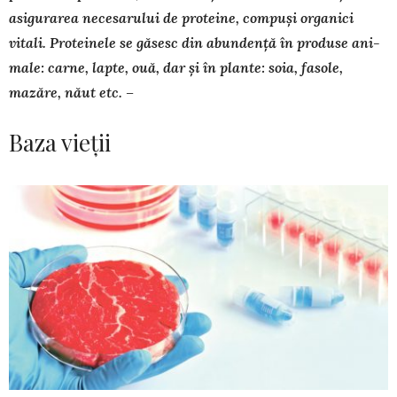
asigurarea necesarului de proteine, compuși or­ganici
vitali. Pro­teinele se găsesc din abundență în produse ani­
male: carne, lapte, ouă, dar și în plante: soia, fa­so­le,
mazăre, năut etc. –
Baza vieții