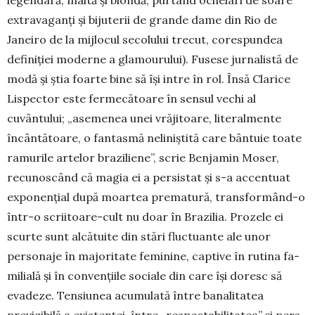
extravaganţi şi bijuterii de grande dame din Rio de
Janeiro de la mijlocul secolului trecut, corespundea
definiţiei moderne a glamourului). Fusese jurna­listă de
modă şi ştia foarte bine să îşi intre în rol. Însă Clarice
Lispector este fermecătoare în sensul vechi al
cuvântului; „asemenea unei vrăjitoare, li­teralmente
încântătoare, o fantasmă neliniştită care bântuie toate
ramurile artelor braziliene”, scrie Ben­jamin Moser,
recunoscând că magia ei a persis­tat şi s-a accentuat
exponenţial după moartea pre­matură, transformând-o
într-o scriitoare-cult nu doar în Brazilia. Prozele ei
scurte sunt alcătuite din stări fluctuante ale unor
personaje în majoritate feminine, captive în rutina fa­
milială şi în convenţiile sociale din care îşi doresc să
evadeze. Tensiunea acumulată între bana­litatea
previzibilă a existenţei, între „respectabilitatea” şi pers­