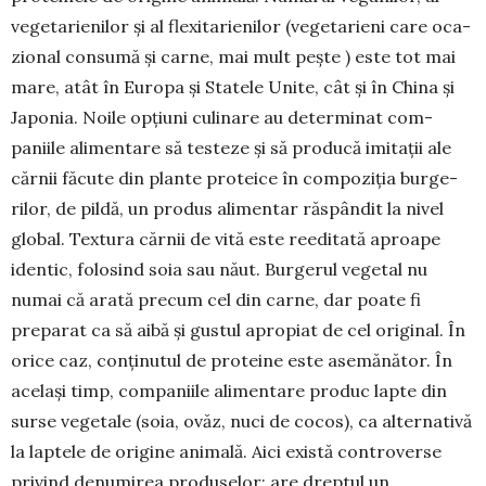
vege­tarienilor și al flexi­tarie­nilor (vegetarieni care oca­­
zional consumă și car­ne, mai mult pește ) este tot mai
mare, atât în Europa și Statele Unite, cât și în Chi­na și
Japonia. Noile opțiuni culinare au deter­minat com­
paniile alimentare să teste­ze și să produ­că imitații ale
cărnii făcute din plante pro­teice în com­poziția burge­
rilor, de pildă, un produs alimen­tar răspândit la nivel
global. Textura cărnii de vită este reeditată aproape
identic, folosind soia sau năut. Burgerul vegetal nu
numai că arată precum cel din carne, dar poate fi
preparat ca să aibă și gus­tul apropiat de cel original. În
orice caz, conținutul de proteine este asemănător. În
același timp, com­paniile alimentare produc lapte din
surse vegetale (soia, ovăz, nuci de cocos), ca alter­nativă
la laptele de origine animală. Aici există controverse
privind denumirea produ­selor: are drep­tul un