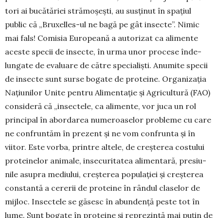
tori ai bucătăriei stră­mo­șești, au susținut în spațiul
public că „Bru­xelles-ul ne bagă pe gât insecte”. Ni­mic
mai fals! Co­misia Eu­ro­pea­nă a autori­zat ca ali­mente
aceste spe­cii de in­sec­te, în ur­ma unor procese în­de­
lungate de eva­luare de către specia­liști. Anu­mite specii
de in­secte sunt surse bogate de proteine. Organi­za­ția
Na­țiu­nilor Unite pen­­tru Ali­mentație și Agricul­tură (FAO)
con­sideră că „in­­sec­­tele, ca alimente, vor juca un rol
principal în abor­darea numeroaselor pro­bleme cu care
ne con­frun­tăm în prezent și ne vom confrunta și în
viitor. Este vorba, printre alte­le, de creș­terea cos­tului
protei­nelor animale, in­secu­rita­tea alimen­tară, presiu­
nile asupra me­diului, creșterea popu­lației și creșterea
cons­tantă a cererii de pro­teine în rândul claselor de
mijloc. Insectele se găsesc în abun­dență peste tot în
lume. Sunt bogate în pro­teine și re­pre­zintă mai puțin de