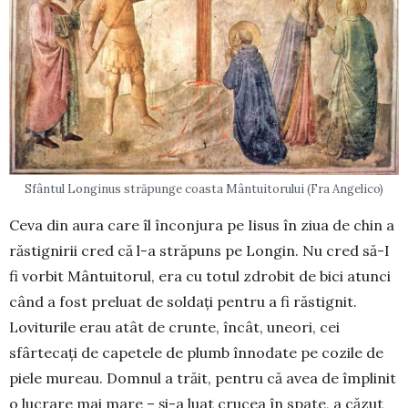
Sfântul Longinus străpunge coasta Mântuitorului (Fra Angelico)
Ceva din aura care îl înconjura pe Iisus în ziua de chin a
răstignirii cred că l-a străpuns pe Longin. Nu cred să-I
fi vorbit Mântuitorul, era cu totul zdro­bit de bici atunci
când a fost preluat de soldați pentru a fi răstignit.
Loviturile erau atât de crunte, încât, uneori, cei
sfârtecați de capetele de plumb înno­date pe cozile de
piele mureau. Dom­nul a trăit, pentru că avea de împlinit
o lucrare mai mare – și-a luat crucea în spate, a căzut