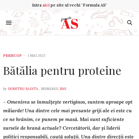
Intra
aici
pe site ul vechi "Formula AS"
PERISCOP
1 MAI 2023
Bătălia pentru proteine
by
DUMITRU BADITA
, NUMĂRUL
1565
– Omenirea se înmulțește vertiginos, suntem aproape opt
mi­li­arde! Una dintre cele mai presante griji ale ei este cu
ce ne hrănim, ce pu­nem pe masă. Mai sunt suficiente
sursele de hrană actuale? Cer­cetă­torii, dar și liderii
politici responsabili, caută soluții. Una din­tre direcții este