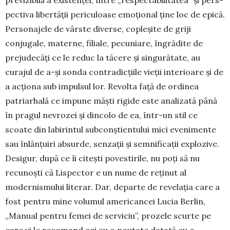
pec­tiva libertăţii periculoase emo­ţional ţine loc de epică.
Per­sonajele de vârste diverse, cople­şite de griji
conjugale, materne, filiale, pecuniare, îngrădite de
prejudecăţi ce le reduc la tăcere şi sin­gu­rătate, au
curajul de a-şi sonda contradicţiile vieţii interioare şi de
a acţiona sub impulsul lor. Revolta faţă de ordinea
patriarhală ce impune măşti rigide este analizată până
în pragul nevrozei şi dincolo de ea, într-un stil ce
scoate din labirintul subconştientului mici evenimente
sau înlănţuiri absurde, senzaţii şi semnificaţii explozive.
Desigur, după ce îi citeşti povestirile, nu poţi să nu
recunoşti că Lispector e un nume de reţinut al
modernismului literar. Dar, departe de revelaţia care a
fost pentru mine volumul americancei Lucia Berlin,
„Manual pentru femei de serviciu”, prozele scurte pe
care vi le recomand azi au o noutate datată cu o