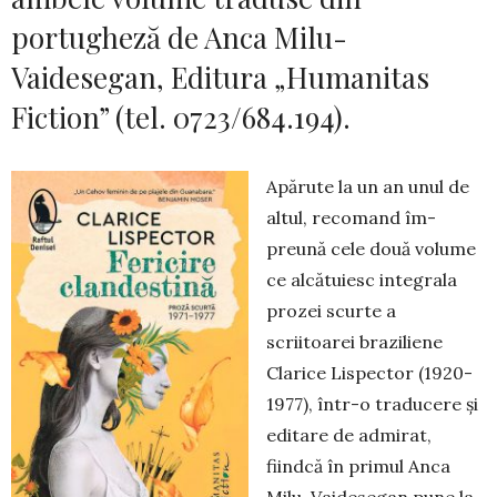
portugheză de Anca Milu-
Vaidesegan, Editura „Humanitas
Fiction” (tel. 0723/684.194).
Apărute la un an unul de
altul, recomand îm­
preună cele două volume
ce alcătuiesc integrala
prozei scurte a
scriitoarei braziliene
Clarice Lispec­tor (1920-
1977), într-o traducere şi
editare de ad­mirat,
fiindcă în primul Anca
Milu-Vaidesegan pune la