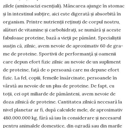
zilele (aminoacizi esențiali). Mâncarea ajunge în stomac
și în intestinul subțire, aici este digerată și absorbită în
organism. Prin­tre nutrienții reținuți de corpul nostru,
alături de vitamine și carbo­hidrați, se numără și aceste
fabuloase pro­teine, bază a vieții pe pământ. Spe­cialiștii
susțin că, zilnic, avem nevoie de aproximativ 60 de gra­
me de prote­ine. Sportivii de performanță și oa­menii
care depun efort fizic zilnic au nevoie de un supliment
de proteine, față de o persoană care nu depune efort
fizic. La fel, copiii, femeile în­sărci­nate, persoanele în
vârstă au ne­voie de un plus de proteine. De fapt, cu
toții, cei opt miliarde de pă­mân­teni, avem nevoie de
doza zilnică de proteine. Cantitatea zilnică necesară la
nivel planetar ar fi, după calculele mele, de aproximativ
480.000.000 kg, fără să iau în considerare și necesarul
pentru animalele domestice, din ogra­dă sau din marile