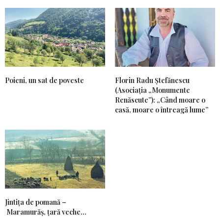
Poieni, un sat de poveste
Florin Radu Ștefănescu
(Asociația „Monumente
Renăscute”): „Când moare o
casă, moare o întreagă lume”
Jintiţa de pomană –
Maramurăş, ţară veche…