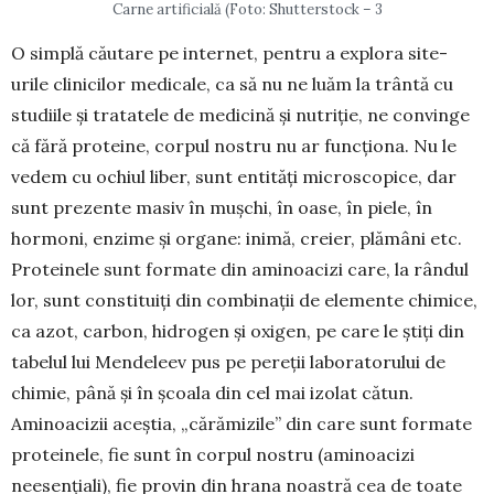
Carne artificială (Foto: Shutterstock – 3
O simplă căutare pe internet, pentru a explora site-
urile clinicilor medicale, ca să nu ne luăm la trântă cu
studiile și tratatele de medicină și nutriție, ne convinge
că fără proteine, corpul nostru nu ar funcționa. Nu le
vedem cu ochiul liber, sunt entități microscopice, dar
sunt prezente masiv în mușchi, în oase, în piele, în
hormoni, enzime și organe: inimă, creier, plămâni etc.
Proteinele sunt formate din aminoacizi care, la rândul
lor, sunt constituiți din combinații de elemente chimice,
ca azot, car­bon, hidrogen și oxigen, pe care le știți din
tabelul lui Mendeleev pus pe pereții laboratorului de
chimie, până și în școala din cel mai izolat cătun.
Aminoacizii aceștia, „cărămizile” din care sunt for­mate
proteinele, fie sunt în corpul nostru (ami­noacizi
neesențiali), fie provin din hrana noastră cea de toate