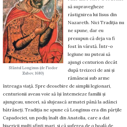
să supravegheze
răstignirea lui Iisus din
Nazareth. Nici Tradiția nu
ne spune, dar eu
presupun că deja va fi
fost în vârstă. Într-o
legiune nu puteai să
ajungi centurion decât
Sfântul Longinus (de Fiodor
după treizeci de ani și
Zubov, 1680)
rămâneai sub arme
întreaga viață. Spre deose­bire de simplii legionari,
centu­rionii aveau voie să își înteme­ieze familii și
ajungeau, uneori, să slujească armatei până la adânci
bătrâneți. Tradiția ne spu­ne că Longinus era din părțile
Capadociei, un podiș înalt din Anatolia, care a dat
bisericii mulți sfinți mari, și că suferea de o boală de