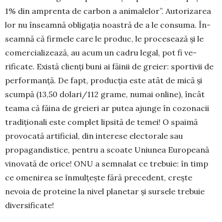
1% din amprenta de car­bon a ani­malelor”. Auto­rizarea
lor nu în­seamnă obligația noas­tră de a le consuma. În­
seam­nă că firmele care le produc, le procesează și le
comercializează, au acum un cadru legal, pot fi ve­
rificate. Există clienți buni ai făinii de greier: spor­tivii de
performanță. De fapt, pro­ducția este atât de mică și
scumpă (13,50 do­lari/112 gra­me, numai online), încât
teama că făina de greieri ar putea ajunge în cozonacii
tradiționali este com­plet lipsită de temei! O spaimă
provocată artificial, din inte­rese electorale sau
propagan­dis­tice, pentru a scoate Uniunea Europeană
vi­novată de orice! ONU a sem­nalat ce trebuie: în timp
ce ome­nirea se înmul­țește fără precedent, creș­te
nevoia de pro­teine la nivel planetar și sursele tre­buie
diver­sificate!