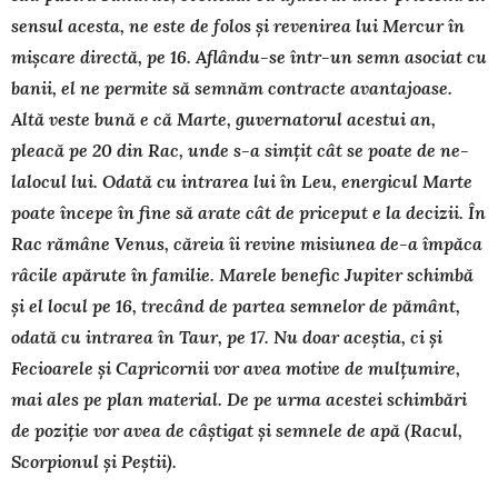
sensul acesta, ne este de folos și revenirea lui Mercur în
mișcare directă, pe 16. Aflându-se într-un semn asociat cu
banii, el ne permite să semnăm contracte avantajoase.
Altă veste bună e că Marte, guvernatorul acestui an,
pleacă pe 20 din Rac, unde s-a simțit cât se poate de ne­
lalocul lui. Odată cu intrarea lui în Leu, energicul Marte
poate începe în fine să arate cât de priceput e la decizii. În
Rac rămâne Venus, căreia îi revine misiunea de-a împăca
râcile apă­rute în familie. Marele benefic Jupiter schimbă
și el locul pe 16, trecând de partea semnelor de pământ,
odată cu intrarea în Taur, pe 17. Nu doar aceștia, ci și
Fecioarele și Capricornii vor avea motive de mulțumire,
mai ales pe plan material. De pe urma acestei schimbări
de poziție vor avea de câștigat și semnele de apă (Racul,
Scorpionul și Peștii).