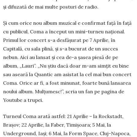
și difuzată de mai multe posturi de radio.
Și cum orice nou album muzical e con­firmat față în față
cu publicul, Coma a început un mini-tur­neu național.
Primul lor concert s-a desfă­șurat pe 7 Aprilie, în
Capitală, cu sala plină, și s-a bu­cu­­rat de un succes
nebun. Aici au lansat și cea de-a șasea piesă de pe
album, „Lauri”. „Nu știu dacă doar m-am simțit eu bine
sau aseară la Quantic am asistat la cel mai bun concert
Coma. Orice ar fi, a fost mi­nu­­nat, foar­te bună lansarea
noului album. Mulțu­mesc!”, scria un fan pe pagina de
Youtube a trupei.
Turneul Coma arată astfel: 21 Aprilie – la Rock­stadt,
Brașov; 22 Aprilie, la Faber, Timi­șoara; 5 Mai, la
Underground, Iași; 6 Mai, la Form Space, Cluj-Napoca,