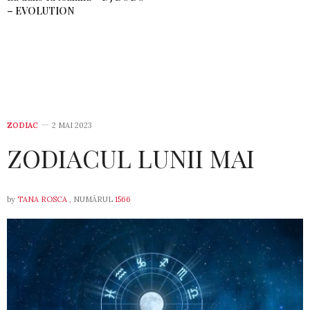
– EVOLUTION
ZODIAC
2 MAI 2023
ZODIACUL LUNII MAI
by
TANA ROSCA
, NUMĂRUL
1566