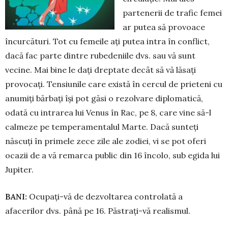
partenerii de trafic femei
ar putea să provoace
încurcături. Tot cu femeile ați putea intra în conflict,
da­că fac parte dintre rubedeniile dvs. sau vă sunt
vecine. Mai bine le dați dreptate decât să vă lăsați
provocați. Tensiunile care există în cercul de prieteni cu
anumiți bărbați își pot gă­si o rezolvare diplomatică,
odată cu intrarea lui Venus în Rac, pe 8, care vine să-l
calmeze pe tempera­men­talul Marte. Dacă sun­teți
născuți în primele zece zile ale zodiei, vi se pot oferi
ocazii de a vă re­marca public din 16 încolo, sub egida lui
Jupiter.
BANI:
Ocupați-vă de dezvoltarea controlată a
afacerilor dvs. până pe 16. Păstra­ți-vă realismul.