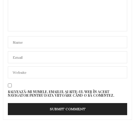
SALVEAZĂ-MI NUMELE, EMAILUL ȘI SITE-UL WEB ÎN ACEST
NAVIGATOR PENTRU DATA VIITOARE CÂND O SĂ COMENTEZ.