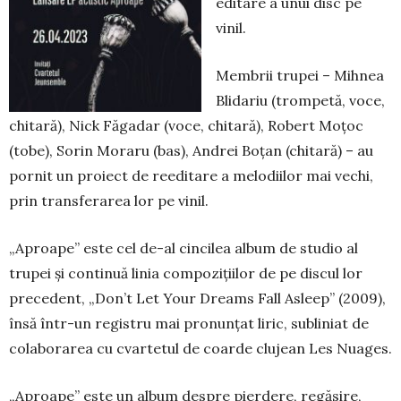
editare a unui disc pe
vinil.
Membrii trupei – Mihnea
Blidariu (trompetă, voce,
chi­tară), Nick Făgadar (voce, chitară), Ro­bert Moțoc
(tobe), So­rin Moraru (bas), Andrei Boțan (chi­ta­ră) – au
pornit un pro­iect de reeditare a melodiilor mai vechi,
prin transferarea lor pe vinil.
„Aproape” este cel de-al cincilea album de stu­dio al
trupei și continuă linia compozițiilor de pe discul lor
precedent, „Don’t Let Your Dreams Fall Asleep” (2009),
însă într-un registru mai pronunțat liric, subliniat de
colaborarea cu cvar­tetul de coarde clujean Les Nuages.
„Aproape” este un album despre pierdere, regăsire,