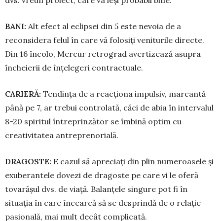
BANI:
Alt efect al eclipsei din 5 este nevoia de a
reconsidera felul în care vă folosiți veniturile di­recte.
Din 16 încolo, Mercur retrograd avertizează asupra
încheierii de înțelegeri contractuale.
CARIERĂ:
Tendința de a reacționa impulsiv, marcantă
până pe 7, ar trebui controlată, căci de abia în intervalul
8-20 spiritul întreprinzător se îmbină optim cu
creativitatea antreprenorială.
DRAGOSTE:
E cazul să apreciați din plin nu­meroasele și
exuberantele dovezi de dragoste pe care vi le oferă
tovarășul dvs. de viață. Balanțele sin­gure pot fi în
situația în care încearcă să se des­prindă de o relație
pasională, mai mult decât com­plicată.