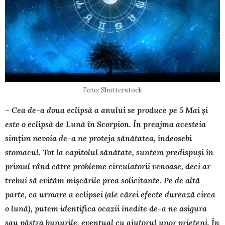
Foto: Shutterstock
– Cea de-a doua eclipsă a anului se produce pe 5 Mai și
este o eclipsă de Lună în Scorpion. În preajma acesteia
simțim nevoia de-a ne proteja sănătatea, îndeosebi
stomacul. Tot la capitolul sănătate, suntem predispuși în
primul rând către probleme circulatorii venoase, deci ar
trebui să evităm mișcările prea solicitante. Pe de altă
parte, ca urmare a eclipsei (ale cărei efecte durează circa
o lună), putem identifica ocazii inedite de-a ne asigura
sau păstra bunurile, eventual cu ajutorul unor prieteni. În