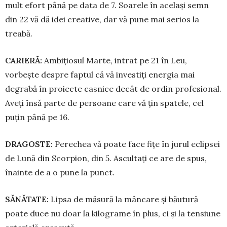
mult efort până pe data de 7. Soarele în același semn
din 22 vă dă idei creative, dar vă pune mai serios la
treabă.
CARIERĂ:
Ambițiosul Marte, intrat pe 21 în Leu,
vorbește despre faptul că vă investiți energia mai
degrabă în pro­­iecte casnice decât de ordin pro­fe­sio­nal.
Aveți însă parte de persoane care vă țin spatele, cel
puțin până pe 16.
DRAGOSTE:
Perechea vă poate fa­ce fițe în jurul eclipsei
de Lună din Scor­­pion, din 5. Ascultați ce are de spus,
îna­inte de a o pune la punct.
SĂNĂTATE:
Lipsa de măsură la mâncare și băutură
poate duce nu doar la kilograme în plus, ci și la tensiune