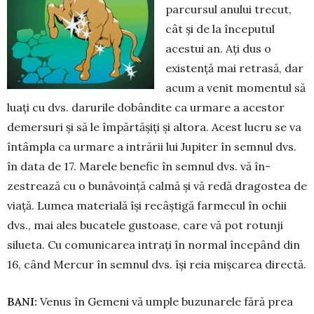
parcursul anului trecut,
cât și de la începutul
acestui an. Ați dus o
existență mai retrasă, dar
acum a venit momentul să
luați cu dvs. darurile do­bândite ca urmare a acestor
demersuri și să le împărtășiți și altora. Acest lu­cru se va
întâmpla ca urmare a intrării lui Jupiter în semnul dvs.
în data de 17. Marele benefic în semnul dvs. vă în­
zestrează cu o bunăvoință calmă și vă redă dragostea de
viață. Lumea ma­­terială își recâștigă farmecul în ochii
dvs., mai ales bucatele gustoase, care vă pot rotunji
silueta. Cu comu­ni­carea intrați în normal începând din
16, când Mercur în semnul dvs. își reia mișcarea directă.
BANI:
Venus în Gemeni vă umple buzunarele fără prea