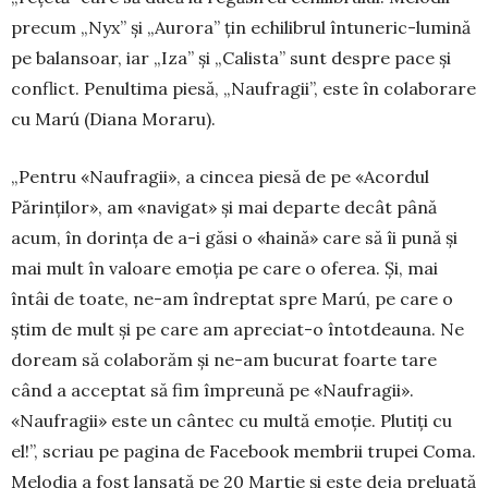
precum „Nyx” și „Auro­ra” țin echi­librul întuneric-lumină
pe balansoar, iar „Iza” și „Calista” sunt despre pace și
conflict. Penultima pie­să, „Naufragii”, este în colaborare
cu Marú (Diana Mo­raru).
„Pentru «Naufragii», a cincea piesă de pe «Acor­dul
Părinților», am «navigat» și mai de­parte decât până
acum, în dorința de a-i găsi o «haină» care să îi pună și
mai mult în valoare emoția pe care o oferea. Și, mai
întâi de toate, ne-am îndreptat spre Marú, pe care o
știm de mult și pe care am apreciat-o întotdeauna. Ne
doream să colaborăm și ne-am bucurat foarte tare
când a acceptat să fim împreună pe «Naufragii».
«Naufragii» este un cân­tec cu multă emoție. Plutiți cu
el!”, scriau pe pagina de Facebook membrii trupei Coma.
Melodia a fost lansată pe 20 Martie și este deja preluată