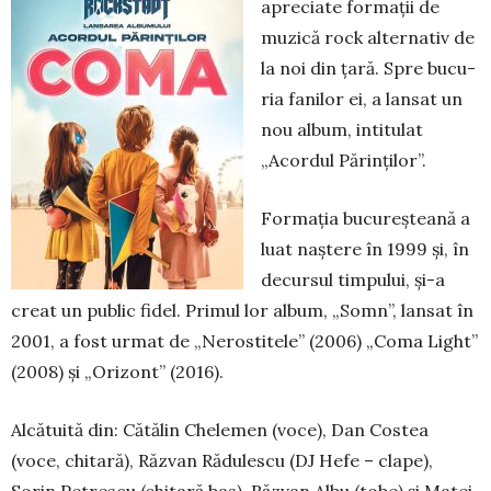
apreciate formații de
muzică rock alternativ de
la noi din țară. Spre bu­cu­
ria fanilor ei, a lansat un
nou album, intitulat
„Acor­dul Părinților”.
Formația bucureșteană a
luat naștere în 1999 și, în
decursul timpului, și-a
creat un public fidel. Pri­mul lor album, „Somn”, lansat în
2001, a fost ur­mat de „Nerostitele” (2006) „Coma Light”
(2008) și „Orizont” (2016).
Alcătuită din: Cătălin Chelemen (voce), Dan Costea
(voce, chitară), Răzvan Rădulescu (DJ Hefe – clape),