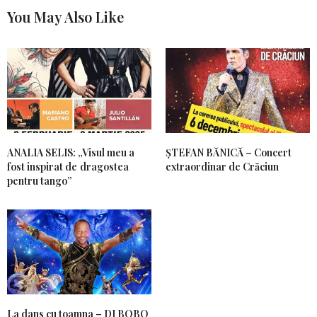
You May Also Like
ANALIA SELIS: „Visul meu a
ȘTEFAN BĂNICĂ – Concert
fost inspirat de dragostea
extraordinar de Crăciun
pentru tango”
La dans cu toamna – DJ BOBO