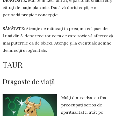
DRAGOSTE:
Marte în Leu, din 21, e pasionat și iubăreț și
câtuși de puțin platonic. Dacă vă doriți copii, e o
perioadă propice concepției.
SĂNĂTATE:
Atenție ce mâncați în preajma eclipsei de
Lună din 5, deoarece tot ceea ce este toxic vă afectează
mai puternic ca de obicei. Atenție și la eventuale semne
de in­fecții urogenitale.
TAUR
Dragoste de viață
Mulți dintre dvs. au fost
preo­cupați serios de
spiritualitate, atât pe