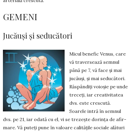
arterială crescută.
GEMENI
Jucăuși și seducători
Micul benefic Venus, care
vă traversează semnul
până pe 7, vă face și mai
jucăuși, și mai se­ducători.
Răspândiți voioșie pe unde
treceți, iar creativitatea
dvs. este crescută.
Soarele intră în semnul
dvs. pe 21, iar odată cu el, vi se trezește dorința de afir­
mare. Vă puteți pune în va­loa­re calitățile sociale alături