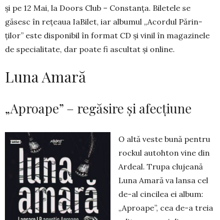
și pe 12 Mai, la Doors Club – Con­stanța. Biletele se
găsesc în rețeaua IaBilet, iar albumul „Acordul Părin­
ților” este disponibil în for­mat CD și vinil în maga­zinele
de specialitate, dar poate fi ascultat și online.
Luna Amară
„Aproape” – regăsire și afecțiune
O altă veste bună pentru
rockul autohton vine din
Ardeal. Tru­pa clujeană
Luna Ama­ră va lan­sa cel
de-al cincilea ei al­bum:
„Aproape”, cea de-a treia