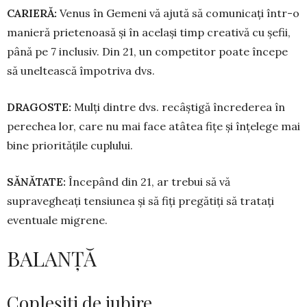
CARIERĂ:
Venus în Gemeni vă aju­­tă să comunicați într-o
manieră pri­etenoasă și în același timp crea­tivă cu șefii,
până pe 7 inclusiv. Din 21, un competitor poate începe
să uneltească împotriva dvs.
DRAGOSTE:
Mulți dintre dvs. re­câștigă încrederea în
perechea lor, care nu mai face atâtea fițe și în­țelege mai
bine prioritățile cuplului.
SĂNĂTATE:
Începând din 21, ar trebui să vă
supravegheați tensiunea și să fiți pregătiți să tratați
eventuale migrene.
BALANȚĂ
Copleșiți de iubire