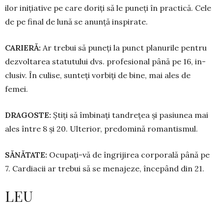
ilor inițiative pe care doriți să le pu­neți în practică. Cele
de pe final de lună se anunță inspirate.
CARIERĂ:
Ar trebui să pu­neți la punct planurile pen­tru
dezvoltarea statutului dvs. pro­fesional până pe 16, in­
clu­siv. În culise, sunteți vorbiți de bine, mai ales de
femei.
DRAGOSTE:
Știți să îmbinați tan­drețea și pasiunea mai
ales între 8 și 20. Ulterior, predomină roman­tis­mul.
SĂNĂTATE:
Ocupați-vă de îngri­jirea corporală până pe
7. Cardiacii ar trebui să se menajeze, începând din 21.
LEU