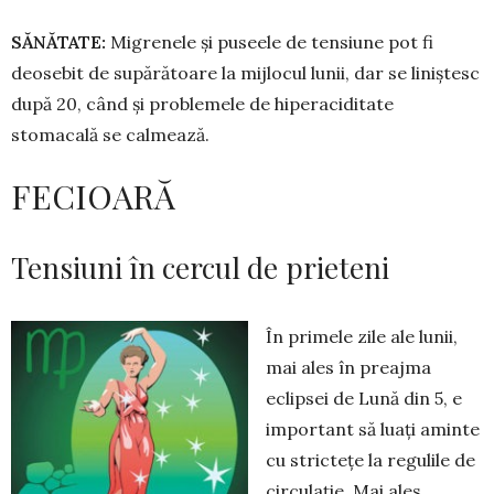
SĂNĂTATE:
Migrenele și puseele de tensiune pot fi
deosebit de supărătoare la mijlocul lunii, dar se liniștesc
după 20, când și problemele de hiperaci­ditate
stomacală se calmează.
FECIOARĂ
Tensiuni în cercul de prieteni
În primele zile ale lunii,
mai ales în preajma
eclipsei de Lu­nă din 5, e
important să luați aminte
cu strictețe la regulile de
circulație. Mai ales