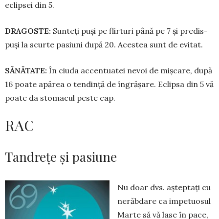
eclipsei din 5.
DRAGOSTE:
Sunteți puși pe flirturi până pe 7 și pre­dis­
puși la scurte pasiuni după 20. Acestea sunt de evitat.
SĂNĂTATE:
În ciuda accentuatei nevoi de mișcare, după
16 poate apă­rea o tendință de îngrășare. Eclip­sa din 5 vă
poate da stomacul peste cap.
RAC
Tandrețe și pasiune
Nu doar dvs. așteptați cu
ne­răbdare ca impetuosul
Mar­te să vă lase în pace,