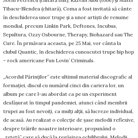
Sorin Petrescu (chitară bas), Răzvan Albu (tobe) şi Matei
Tibacu-Blendea (chitară), Coma a fost invitată să cânte
în des­chi­derea unor trupe și a unor artiști de renume
mondial, precum Linkin Park, Deftones, Incu­bus,
Sepultura, Ozzy Osbourne, Therapy, Bio­hazard sau The
Cure. În prmăvara aceasta, pe 25 Mai, vor cânta la
clubul Quantic, în deschi­derea cunoscutei trupe hip hop
– rock ameri­cane Fun Lovin’ Criminals.
„Acordul Părinților” este ultimul material dis­co­grafic al
formației, discul cu numărul cinci din cariera lor, un
album pe care l-au abordat ca pe un experiment
desfăşurat în tim­pul pandemiei, atunci când membrii
trupei au fost nevoiți, ca mulți alții, să lucreze indivi­dual,
de acasă. Au realizat o colecție de șase me­lo­dii reflexive,
despre trăirile noastre interioare, pro­pu­nând o
„rețetă” care să ducă la regăsirea echi­li­bru­lui. Melodii