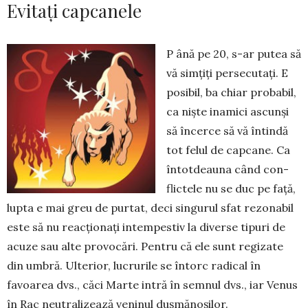
Evitați capcanele
P ână pe 20, s-ar putea să
vă simțiți persecutați. E
posibil, ba chiar probabil,
ca niște ina­mici ascunși
să încerce să vă în­tindă
tot felul de capcane. Ca
întot­dea­una când con­
flic­­tele nu se duc pe față,
lupta e mai greu de pur­tat, deci sin­gurul sfat rezo­nabil
este să nu re­acționați intem­pestiv la di­verse tipuri de
acuze sau alte pro­vocări. Pentru că ele sunt regizate
din umbră. Ulterior, lu­crurile se întorc ra­dical în
favoarea dvs., căci Marte intră în semnul dvs., iar Venus
în Rac neu­tralizează veninul dușmănoșilor.