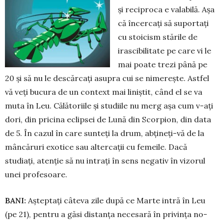
și reciproca e valabilă. Așa
că încercați să suportați
cu stoicism stările de
irascibilitate pe care vi le
mai poate trezi până pe
20 și să nu le descărcați asupra cui se nime­rește. Astfel
vă veți bucura de un context mai liniștit, când el se va
muta în Leu. Călătoriile și studiile nu merg așa cum v-ați
dori, din pri­cina eclipsei de Lună din Scorpion, din data
de 5. În cazul în care sunteți la drum, abțineți-vă de la
mâncăruri exotice sau altercații cu femeile. Da­că
studiați, atenție să nu intrați în sens negativ în vizorul
unei pro­fe­soare.
BANI:
Așteptați câteva zile după ce Marte intră în Leu
(pe 21), pentru a găsi distanța necesară în privința no­