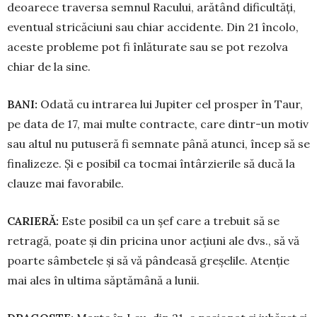
deoa­re­ce traversa semnul Racului, arătând dificultăți,
eventual stricăciuni sau chiar accidente. Din 21 încolo,
aces­­te probleme pot fi înlăturate sau se pot rezolva
chiar de la sine.
BANI:
Odată cu intrarea lui Jupiter cel prosper în Taur,
pe data de 17, mai multe contracte, care dintr-un motiv
sau altul nu putuseră fi sem­nate până atunci, încep să se
finali­zeze. Și e posibil ca tocmai întâr­zie­rile să ducă la
clauze mai fa­vorabile.
CARIERĂ:
Este posibil ca un șef care a trebuit să se
retragă, poate și din pricina unor acțiuni ale dvs., să vă
poarte sâmbetele și să vă pân­deasă greșelile. Atenție
mai ales în ultima săptămână a lunii.