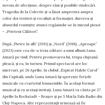
nevoia de afecțiune, despre răni și posibile vindecări.
Tragedia de la Colectiv și-a lăsat amprenta asupra
celor doi textieri și vocaliști ai formației, durerea și
absurdul resimțite atunci regăsindu-se în miezul piesei
– „Prieteni Călători”.
După „Pietre în alb” (2011) și „Nord” (2018), „Aproape”
(2023) este cea de-a treia editare a unui album Luna
Amară pe vinil. Pen­tru promovarea lui, trupa clujeană
pleacă, și ea, în turneu. Primul spectacol are loc
miercuri, pe 26 Aprilie, în clubul „Expirat Halele Carol”
din Capitală, unde Luna Amară își sporește forțele
muzicale cu cvartetul Jeunsemble. În același for­mat
muzical și cu aceiași invitați, Luna Amară va cânta pe 27
Apri­lie la Rockstadt – Bra­șov și pe 5 Mai la Sala Radio din
Cluj-Na­poca. Alte reprezentații urmează să fie