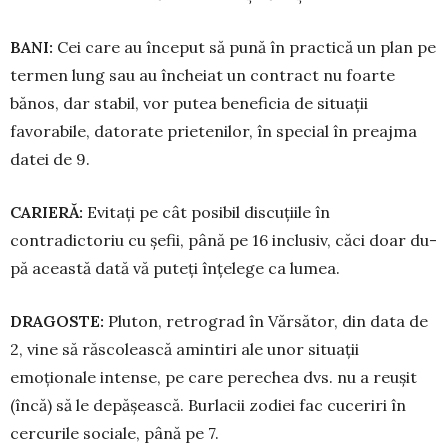
BANI:
Cei care au început să pună în practică un plan pe
termen lung sau au încheiat un contract nu foarte
bănos, dar stabil, vor putea beneficia de situa­ții
favorabile, datorate prietenilor, în special în preajma
datei de 9.
CARIERĂ:
Evitați pe cât posibil dis­cuțiile în
contradictoriu cu șefii, până pe 16 inclusiv, căci doar du­
pă aceas­tă dată vă puteți înțelege ca lumea.
DRAGOSTE:
Pluton, retrograd în Vărsător, din data de
2, vine să răs­colească amintiri ale unor si­tua­ții
emoționale intense, pe care pe­re­chea dvs. nu a reușit
(încă) să le de­pă­șească. Burlacii zodiei fac cu­ceriri în
cercurile sociale, până pe 7.