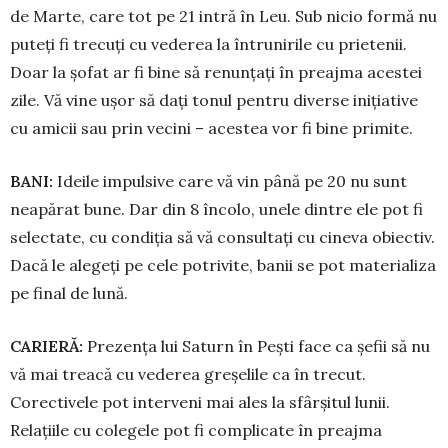
de Marte, care tot pe 21 intră în Leu. Sub nicio formă nu
pu­teți fi trecuți cu vederea la întrunirile cu prietenii.
Doar la șofat ar fi bine să renunțați în preajma acestei
zile. Vă vine ușor să dați tonul pentru diverse inițiative
cu amicii sau prin vecini – acestea vor fi bine primite.
BANI:
Ideile impulsive care vă vin până pe 20 nu sunt
neapărat bune. Dar din 8 încolo, unele dintre ele pot fi
selectate, cu condiția să vă con­sultați cu cineva obiectiv.
Dacă le alegeți pe cele potrivite, banii se pot materializa
pe final de lună.
CARIERĂ:
Prezența lui Saturn în Pești face ca șefii să nu
vă mai trea­că cu vederea greșelile ca în trecut.
Corectivele pot in­terveni mai ales la sfârșitul lunii.
Relațiile cu colegele pot fi complicate în preajma