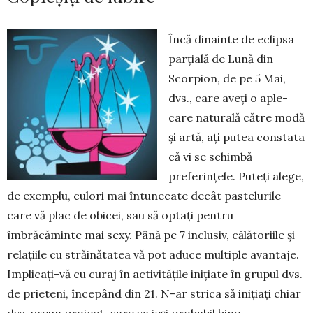
Încă dinainte de eclipsa
parțială de Lună din
Scorpion, de pe 5 Mai,
dvs., care aveți o aple­
care naturală către modă
și artă, ați putea constata
că vi se schimbă
preferințele. Puteți alege,
de exem­plu, culori mai întunecate decât pastelurile
care vă plac de obicei, sau să optați pentru
îmbrăcăminte mai sexy. Până pe 7 inclusiv, călătoriile și
relațiile cu străinătatea vă pot aduce multiple avantaje.
Im­pli­­cați-vă cu curaj în activitățile inițiate în grupul dvs.
de prieteni, începând din 21. N-ar strica să ini­țiați chiar
dvs. vreun proiect, care va ieși probabil bine.