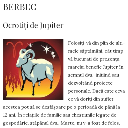
BERBEC
Ocrotiți de Jupiter
Folosiți-vă din plin de ulti­
mele săptămâni, cât timp
vă bucurați de prezența
marelui bene­fic Jupiter în
semnul dvs., inițiind sau
dezvoltând proiecte
personale. Dacă este ceva
ce vă doriți din suflet,
acestea pot să se desfășoare pe o perioadă de până la
12 ani. În relațiile de familie sau chestiunile legate de
gospodărie, stăpânul dvs., Marte, nu v-a fost de folos,