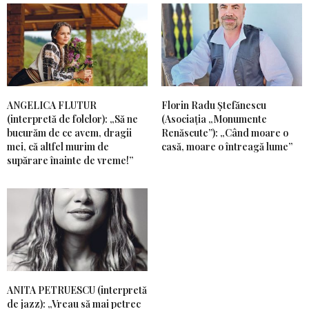
ANGELICA FLUTUR
Florin Radu Ștefănescu
(interpretă de folclor): „Să ne
(Asociația „Monumente
bucurăm de ce avem, dragii
Renăscute”): „Când moare o
mei, că altfel murim de
casă, moare o întreagă lume”
supărare înainte de vreme!”
ANITA PETRUESCU (interpretă
de jazz): „Vreau să mai petrec