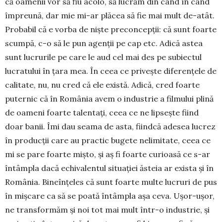
că oamenii vor să fiu acolo, să lucrăm din când în când
împreună, dar mie mi-ar plăcea să fie mai mult de-atât.
Probabil că e vorba de nişte preconcepţii: că sunt foarte
scumpă, c-o să le pun agenţii pe cap etc. Adică astea
sunt lucrurile pe care le aud cel mai des pe subiectul
lucratului în ţara mea. În ceea ce priveşte diferenţele de
calitate, nu, nu cred că ele există. Adică, cred foarte
puternic că în România avem o industrie a filmului plină
de oameni foarte talentaţi, ceea ce ne lipseşte fiind
doar banii. Îmi dau seama de asta, fiindcă adesea lucrez
în producţii care au practic bugete nelimit­ate, ceea ce
mi se pare foarte mişto, şi aş fi foarte curioasă ce s-ar
întâmpla dacă echivalentul situaţiei ăsteia ar exista şi în
România. Bineînţeles că sunt foarte multe lucruri de pus
în mişcare ca să se poată întâmpla așa ceva. Uşor-uşor,
ne trans­formăm şi noi tot mai mult într-o industrie, şi