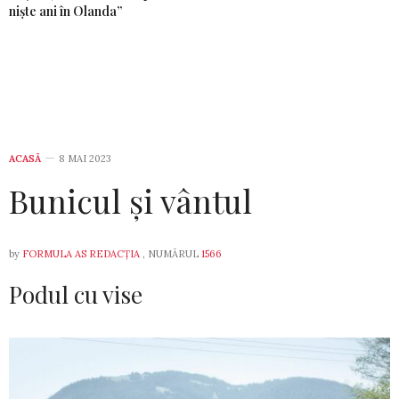
niște ani în Olanda”
ACASĂ
8 MAI 2023
Bunicul și vântul
by
FORMULA AS REDACȚIA
, NUMĂRUL
1566
Podul cu vise