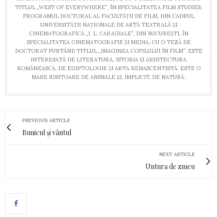
TITLUL „WEST OF EVERYWHERE”, ÎN SPECIALITATEA FILM STUDIES;
PROGRAMUL DOCTORAL AL FACULTĂŢII DE FILM, DIN CADRUL
UNIVERSITĂŢII NAŢIONALE DE ARTĂ TEATRALĂ ŞI
CINEMATOGRAFICĂ „I. L. CARAGIALE”, DIN BUCUREŞTI, ÎN
SPECIALITATEA CINEMATOGRAFIE ŞI MEDIA, CU O TEZĂ DE
DOCTORAT PURTÂND TITLUL „IMAGINEA COPILULUI ÎN FILM”. ESTE
INTERESATĂ DE LITERATURA, ISTORIA ŞI ARHITECTURA
ROMÂNEASCĂ, DE EGIPTOLOGIE ŞI ARTA RENASCENTISTĂ. ESTE O
MARE IUBITOARE DE ANIMALE ŞI, IMPLICIT, DE NATURĂ.
PREVIOUS ARTICLE
Bunicul și vântul
NEXT ARTICLE
Untura de zmeu