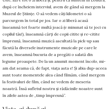
după ce încheiem in­terviul, avem de gând să mergem la
Muzeul de Ştiinţe. O să vedem câţi kilo­metri o să
parcurgem în total pe jos. Iar o zi libe­ră acasă
înseamnă tot foarte multă joacă (e minunat să te joci cu
copilul tău!), înseamnă cărţi de copii citite şi re-citite
împreună, înseamnă muzică as­cul­tată la pick-up sau
făcută la diversele instru­mente muzicale pe care le
avem, înseamnă bucuria de a pregăti o salată din
legume proaspete. De la un anumit moment încolo, mi-
am dat seama că, de fapt, viaţa asta e! Şi abia dup-aceea
sunt toate momentele alea când filmăm, când mergem
la festivaluri de film, când ne vedem de meseria
noastră. Însă sufletul nostru şi rădăcinile noastre sunt
în zilele astea de „timp împreună”.