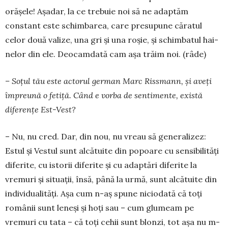
oră­şele! Aşadar, la ce trebuie noi să ne adaptăm
constant este schim­ba­rea, care presupune căratul
celor do­uă valize, una gri şi una roşie, şi schim­batul hai­
nelor din ele. Deocamdată cam aşa tră­im noi. (râde)
– Soțul tău este actorul german Marc Rissmann, și aveţi
împreună o fetiţă. Când e vorba de sen­timente, exis­tă
diferenţe Est-Vest?
– Nu, nu cred. Dar, din nou, nu vreau să gene­ralizez:
Estul şi Vestul sunt alcătuite din popoare cu sensibilităţi
diferite, cu istorii diferite şi cu adaptări diferite la
vremuri şi situaţii, însă, până la urmă, sunt alcătuite din
individualităţi. Aşa cum n-aş spune niciodată că toţi
românii sunt leneşi şi hoţi sau – cum glumeam pe
vremuri cu tata – că toţi cehii sunt blonzi, tot aşa nu m-