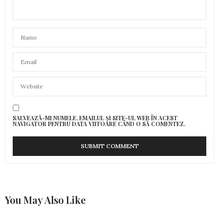
SALVEAZĂ-MI NUMELE, EMAILUL ȘI SITE-UL WEB ÎN ACEST
NAVIGATOR PENTRU DATA VIITOARE CÂND O SĂ COMENTEZ.
You May Also Like