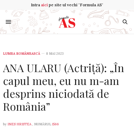
Intra
aici
pe site ul vechi "Formula AS"
LUMEA ROMÂNEASCĂ
8 MAI 2023
ANA ULARU (Actriță): „În
capul meu, eu nu m-am
desprins niciodată de
România”
by
INES HRISTEA
, NUMĂRUL
1566