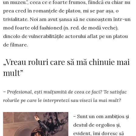
un mu­zeu.”, ceea ce e foar­te frumos, fiindcă eu chiar nu
prea cred în roman­ţele de platou, mi se par aşa, o
trivialitate. Noi am avut şansa să ne cunoaştem într-un
mod foarte old fashioned (n. red. de modă veche),
dincolo de vul­nerabilităţile actorului aflat pe un platou
de fil­mare.
„Vreau roluri care să mă chinuie mai
mult”
– Profesional, eşti mulţumită de ceea ce faci? Te satisfac
ro­lurile pe care le inter­pre­tezi sau visezi la mai mult?
– Sunt un om am­biţios şi
destul de or­golios şi,
evident, îmi doresc să