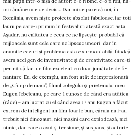
mai puţin într-o nişă de autor: c-o fi bine, c-o fi rău, nu-
mi rămâne mie de decis… Dar mi se pare că noi, în
România, avem nişte proiecte ab­solut fabuloase, iar toţi
laurii pe care-i primim în festivaluri atestă exact asta.
Aşa­dar, nu calitatea e ceea ce ne lip­seşte, proba­bil că
mijloacele sunt cele care ne lip­sesc uneori, dar în
anumite cazuri şi problema asta e surmontabilă, fiindcă
avem acel gen de inventivitate şi de creativitate care-ţi
permit să faci un film excelent cu doar jumătate de fi­
nan­ţare. Eu, de exemplu, am fost atât de impresionată
de „Câmp de maci”, fil­mul colegului şi prietenului meu
Eugen Jebeleanu, pe care-l cunosc de când era atâtica
(râde) – am lucrat cu el când avea 17 ani! Eugen a făcut
ex­trem de inteligent un film foarte bun, căruia nu i-au
trebuit nici dinozauri, nici maşini care explodează, nici
ni­mic, dar care a avut şi tensiune, şi sus­pans, şi actorie