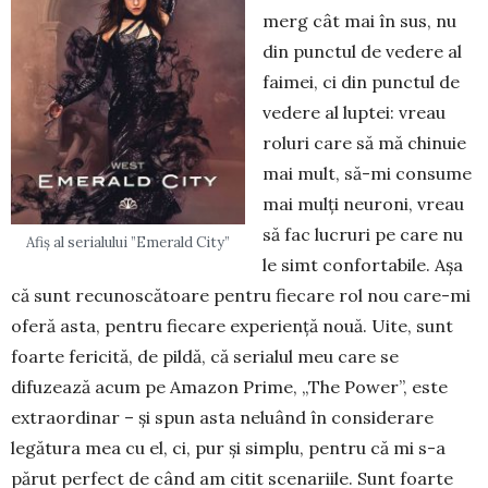
merg cât mai în sus, nu
din punctul de vedere al
fai­mei, ci din punctul de
vedere al luptei: vreau
roluri care să mă chi­nuie
mai mult, să-mi con­­sume
mai mulţi neu­roni, vreau
să fac lucruri pe care nu
Afiș al serialului ”Emerald City”
le simt confor­ta­bile. Aşa
că sunt recu­nos­cătoare pentru fiecare rol nou care-mi
oferă asta, pentru fiecare experienţă nouă. Uite, sunt
foarte fericită, de pildă, că serialul meu care se
difuzează acum pe Amazon Prime, „The Power”, este
extraordinar – şi spun asta neluând în con­siderare
legătura mea cu el, ci, pur şi simplu, pen­tru că mi s-a
părut perfect de când am citit sce­nariile. Sunt foarte