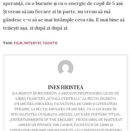
speranţă, cu o bucurie şi cu o energie de copil de 5 ani.
Şi vreau să iau fiecare zi în parte, nu vreau să mă
gândesc c-o să se mai întâmple ceva rău. E mai bine să
trăieşti aşa, zi după zi după zi.
TAGS:
FILM
,
INTERVIU
,
VEDETE
INES HRISTEA
S-A NĂSCUT ÎN BUCUREŞTI. A ABSOLVIT PRESTIGIOSUL LICEU DE
LIMBĂ FRANCEZĂ „ŞCOALA CENTRALĂ”, LA SECŢIA BILINGVĂ
(FRANCEZĂ-ENGLEZĂ); FACULTATEA DE LIMBI ŞI LITERATURI
STRĂINE, LA SECŢIA ENGLEZĂ-FRANCEZĂ, CU O LUCRARE ÎN
SPECIALITATEA CIVILIZAŢIA ANGLIEI, LUCRARE PURTÂND TITLUL
„ENTERTAINMENTS OF THE ENGLISH”; PROGRAMUL DE MASTERAT
AMERICAN STUDIES, DIN CADRUL FACULTĂŢII DE LIMBI ŞI
LITERATURI STRĂINE DIN BUCUREŞTI, CU O DIZERTAŢIE PURTÂND