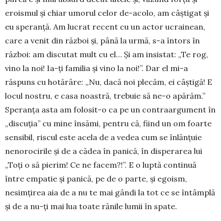
eroismul şi chiar umorul celor de-acolo, am câştigat şi
eu speranţă. Am lucrat recent cu un actor ucrai­nean,
care a venit din război şi, până la urmă, s-a în­tors în
război: am discutat mult cu el… Şi am insistat: „Te rog,
vino la noi! Ia-ţi familia şi vino la noi!”. Dar el mi-a
răspuns cu hotărâre: „Nu, dacă noi ple­căm, ei câşti­gă! E
locul nostru, e casa noastră, trebuie să ne-o apărăm.”
Speranţa asta am folosit-o ca pe un contraargument în
„discu­ţia” cu mine însămi, pentru că, fiind un om foarte
sensibil, riscul este ace­la de a vedea cum se înlănţuie
neno­rocirile şi de a cădea în panică, în disperarea lui
„Toţi o să pierim! Ce ne facem?!”. E o luptă continuă
între empatie şi panică, pe de o parte, şi egoism,
nesimţirea aia de a nu te mai gândi la tot ce se întâmplă
şi de a nu-ţi mai lua toate rănile lumii în spate.