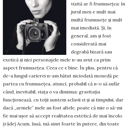
vizită ar fi frumuseţea: în
jurul meu e mult mai
multă frumuseţe şi mult
mai imediată. Şi, în
general, am şi fost
consi­de­rată mai
degrabă bizară sau
exotică şi nici per­sonajele mele n-au avut ca prim
aspect fru­museţea. Ceea ce e bine. În plus, pentru că
de-a lungul carierei n-am bătut niciodată monedă pe
partea cu frumuseţea, atunci, probabil că n-o să sufăr
când, inevitabil, viaţa o va dimi­nua: gravitaţia
funcţionează, cu toţii suntem sclavii ei şi ai timpului, dar
dacă „armele” mele au fost altele, poate că mie o să-mi
fie mai uşor să ac­cept realitatea estetică de mai încolo.
(râde) Acum, însă, mă simt foarte în putere, din toate