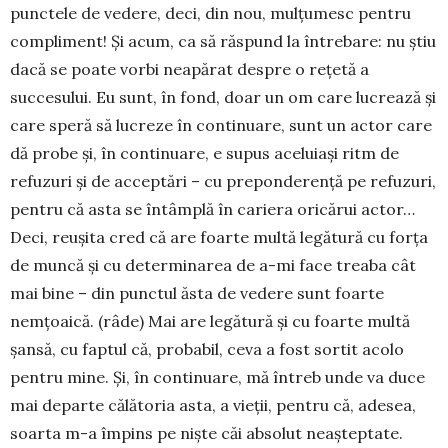
punctele de vedere, deci, din nou, mulţumesc pentru
compliment! Şi acum, ca să răspund la în­trebare: nu ştiu
dacă se poate vorbi neapărat despre o reţetă a
succesului. Eu sunt, în fond, doar un om care lucrea­ză şi
care speră să lucreze în continuare, sunt un actor care
dă probe şi, în continuare, e supus aceluiaşi ritm de
refuzuri şi de acceptări – cu pre­ponderenţă pe refuzuri,
pentru că asta se întâmplă în cariera oricărui actor…
Deci, reuşita cred că are foarte multă legătură cu forţa
de muncă şi cu determinarea de a-mi face treaba cât
mai bine – din punctul ăsta de vedere sunt foarte
nemţoaică. (râde) Mai are le­gătură şi cu foarte multă
şan­să, cu faptul că, probabil, ceva a fost sortit acolo
pentru mine. Şi, în conti­nuare, mă întreb unde va duce
mai departe călătoria asta, a vieţii, pentru că, adesea,
soarta m-a împins pe nişte căi absolut neaşteptate.