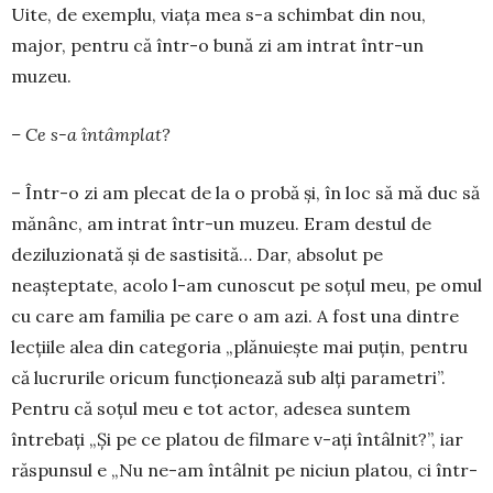
Uite, de exem­plu, viaţa mea s-a schim­bat din nou,
major, pentru că într-o bu­nă zi am in­trat într-un
muzeu.
– Ce s-a întâmplat?
– Într-o zi am plecat de la o probă şi, în loc să mă duc să
mănânc, am in­trat într-un muzeu. Eram destul de
deziluzionată şi de sastisită… Dar, ab­solut pe
neaşteptate, acolo l-am cunos­cut pe soţul meu, pe omul
cu care am fa­milia pe care o am azi. A fost una din­tre
lecţiile alea din categoria „plă­nuieşte mai puţin, pentru
că lucrurile oricum funcţionează sub alţi para­metri”.
Pentru că soţul meu e tot actor, adesea suntem
întrebaţi „Şi pe ce pla­tou de filmare v-aţi întâlnit?”, iar
răs­punsul e „Nu ne-am întâlnit pe niciun platou, ci într-