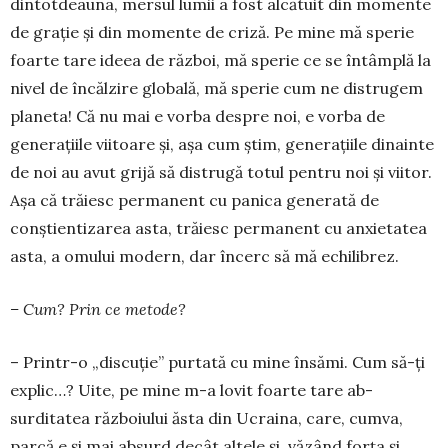
din­tot­dea­una, mersul lumii a fost alcă­tuit din momente
de graţie şi din momente de criză. Pe mi­ne mă sperie
foarte tare ideea de război, mă sperie ce se în­tâmplă la
nivel de încălzire glo­bală, mă sperie cum ne dis­tru­gem
planeta! Că nu mai e vorba despre noi, e vor­ba de
genera­ţii­le viitoare şi, aşa cum ştim, gene­raţiile dinainte
de noi au avut grijă să distrugă totul pen­tru noi şi viitor.
Aşa că trăiesc permanent cu panica generată de
conştientizarea asta, trăiesc per­ma­nent cu anxietatea
asta, a omu­­lui modern, dar încerc să mă echilibrez.
– Cum? Prin ce metode?
– Printr-o „discuţie” purtată cu mine însămi. Cum să-ţi
explic…? Uite, pe mine m-a lovit foarte tare ab­
surditatea războiului ăsta din Ucraina, care, cumva,
parcă e şi mai absurd decât altele şi, văzând forţa şi