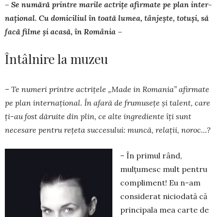
– Se numără printre marile actrițe afirmate pe plan inter­
na­­țional. Cu domiciliul în toată lumea, tânjește, totuși, să
fa­că filme și acasă, în România –
Întâlnire la muzeu
– Te numeri printre actriţele „Made in Ro­mania” afirmate
pe plan internaţional. În afară de frumuseţe şi talent, care
ţi-au fost dăruite din plin, ce alte ingrediente îţi sunt
necesare pen­tru reţeta succesului: muncă, relaţii, no­roc…?
– În primul rând,
mulţumesc mult pentru
com­pliment! Eu n-am
considerat niciodată că
principala mea carte de