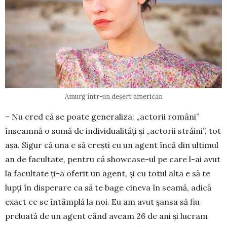
Amurg într-un deșert american
– Nu cred că se poate generaliza: „actorii ro­mâni”
înseamnă o sumă de individualităţi şi „actorii stră­ini”, tot
aşa. Sigur că una e să creşti cu un agent încă din ultimul
an de facultate, pentru că show­case-ul pe care l-ai avut
la facultate ţi-a oferit un agent, şi cu totul alta e să te
lupţi în disperare ca să te bage cine­va în seamă, adică
exact ce se întâmplă la noi. Eu am avut şansa să fiu
preluată de un agent când aveam 26 de ani şi lucram