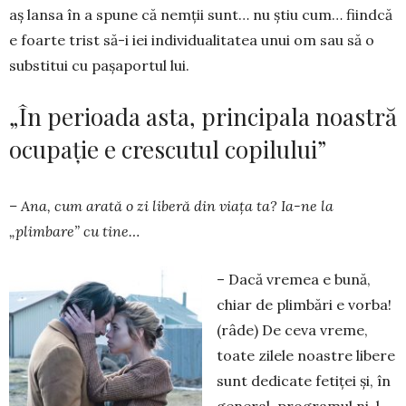
aş lansa în a spune că nemţii sunt… nu ştiu cum… fiindcă
e foarte trist să-i iei in­divi­dualitatea unui om sau să o
substitui cu paşa­portul lui.
„În perioada asta, principala noastră
ocupaţie e crescutul copilului”
– Ana, cum arată o zi liberă din viaţa ta? Ia-ne la
„plimbare” cu tine…
– Dacă vremea e bună,
chiar de plimbări e vorba!
(râde) De ceva vreme,
toate zilele noastre libere
sunt dedicate fetiţei şi, în
general, programul ni-l