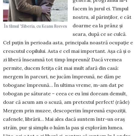
facem în jurul ei. Timpul
nostru, al părinţilor, e cât
doarme ea la prânz şi
În filmul ”Siberia, cu Keanu Reeves
seara, după ce se culcă.
Cel puţin în perioada asta, principala noastră ocupaţie e
crescutul copilului. Asta e cel mai important. Aşa că şi o
zi liberă înseamnă tot timp împreună! Dacă vremea
permite, ducem fetiţa cât mai mult afară din casă:
mergem în parcuri, ne jucăm împreună, ne dăm pe
tobogane împreună… În ultima vreme, m-am dat pe
tobogan pe sătu­ra­te – ceea ce eu îmi do­ream demult,
doar că acum am o scuză, am pretextul perfect! (râ­de)
Mer­gem prin muzee, des­coperim împreună ex­po­ziţii,
cafenele, libră­rii… Mai ales dacă sun­tem într-un oraş
străin, pur şi sim­plu o luăm la pas şi explo­răm lumea.
Uite, azi e tot o zi liberă şi, pentru că suntem în Lon­dra,