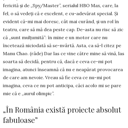
fericită şi de „Spy/Master”, serialul HBO Max, care, la
fel, o să vedeţi că e excelent, e cu-adevărat special. Şi
evident că-mi mai doresc, cât mai curând, şi un rol în
teatru, care să mă dea peste cap. De-asta nu risc să zic
că „sunt mulţu­mită”: în mine e un motor care nu
încetează nicio­dată să se-nvârtă. Asta, ca să-l citez pe
Manu Chao. (râde) Dar las ce vine către mine să vină, las
soarta să decidă, pentru că, dacă e ceva ce-mi pot
imagina, atunci înseamnă că nu e neapărat provocarea
de care am nevoie. Vreau să fie ceva ce nu-mi pot
imagina, ceva ce nu pot anticipa, căci acolo mi se pare
mie că e „aurul olimpic”.
„În România există proiecte absolut
fabuloase”