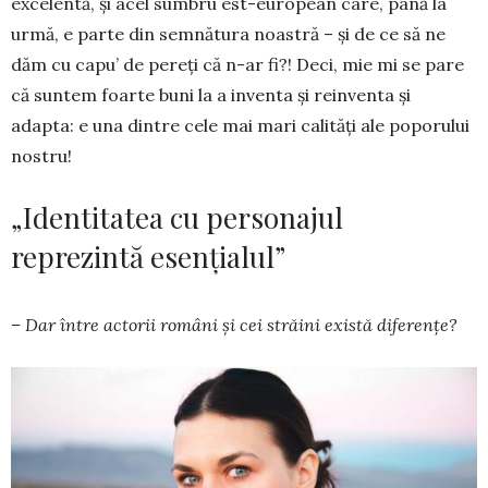
excelentă, şi acel sum­bru est-european care, până la
urmă, e parte din semnătura noastră – şi de ce să ne
dăm cu capu’ de pereţi că n-ar fi?! Deci, mie mi se pare
că suntem foarte buni la a inventa şi reinventa şi
adapta: e una dintre cele mai mari cali­tăţi ale poporului
nostru!
„Identitatea cu personajul
reprezintă esențialul”
– Dar între actorii români şi cei străini există diferenţe?