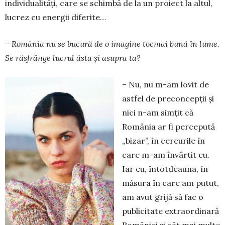
in­dividualităţi, care se schimbă de la un proiect la altul,
lucrez cu ener­gii diferite…
– România nu se bucură de o imagine tocmai bună în lume.
Se răsfrânge lucrul ăsta şi asupra ta?
– Nu, nu m-am lovit de
astfel de preconcepţii şi
nici n-am simţit că
România ar fi percepută
„bi­zar”, în cercurile în
care m-am învârtit eu.
Iar eu, întotdeauna, în
măsura în care am putut,
am avut grijă să fac o
publicitate extraor­dinară
României şi cât mai multe