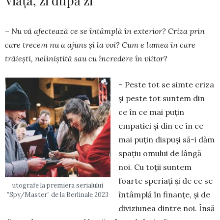
Viața, zi după zi
– Nu vă afectează ce se întâmplă în exterior? Criza prin
care trecem nu a ajuns și la voi? Cum e lumea în care
trăiești, neliniştită sau cu încredere în viitor?
– Peste tot se simte criza
şi peste tot suntem din
ce în ce mai puţin
empatici şi din ce în ce
mai puţin dispuşi să-i dăm
spaţiu omului de lângă
noi. Cu toţii suntem
foarte speriaţi şi de ce se
utografe la premiera serialului
întâmplă în finanţe, şi de
”Spy/Master” de la Berlinale 2023
di­viziunea dintre noi. Însă