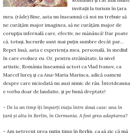
invitaţii la turism în ţara
mea. (râde) Bine, asta nu înseamnă că noi nu trebuie să
ne curăţăm major imaginea, să ne curăţăm major de
corupţia infernală care, efectiv, ne mănâncă! Dar poate
că, totuşi, lu­crurile sunt mai puţin sumbre decât par…
Re­pet însă, asta e experienţa mea, perso­nală, în me­diul
în care evoluez eu. Or, pentru străi­nă­tate, la nivel
artistic, România înseamnă actori ca Vlad Ivanov, ca
Marcel Iureş şi ca Ana-Maria Ma­rin­ca, adică oameni
despre care niciodată nu auzi nimic de rău. Întot­deauna
e vorba doar de laudatio, şi pe bună dreptate!
– De la un timp îţi împarţi viaţa între două case: una în
ţară şi alta în Berlin, în Germania. A fost grea adaptarea?
– Am petrecut prea puţin timp în Berlin, ca să zic că mă