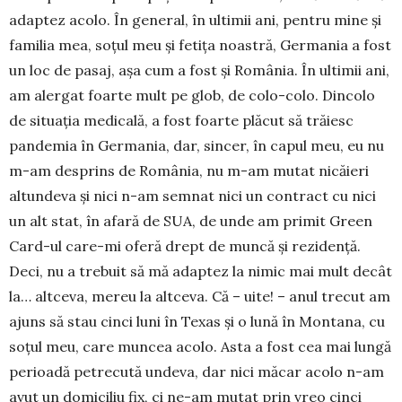
adaptez acolo. În general, în ultimii ani, pentru mine şi
familia mea, soţul meu şi fetiţa noastră, Germania a fost
un loc de pasaj, aşa cum a fost şi România. În ultimii ani,
am alergat foarte mult pe glob, de colo-colo. Dincolo
de situaţia medicală, a fost foarte plăcut să trăiesc
pandemia în Germania, dar, sincer, în capul meu, eu nu
m-am desprins de Ro­mânia, nu m-am mutat nicăieri
altun­deva şi nici n-am semnat nici un con­tract cu nici
un alt stat, în afară de SUA, de unde am primit Green
Card-ul care-mi oferă drept de muncă şi rezi­denţă.
Deci, nu a trebuit să mă adaptez la ni­mic mai mult decât
la… altceva, mereu la altceva. Că – uite! – anul tre­cut am
ajuns să stau cinci luni în Texas şi o lună în Montana, cu
soţul meu, care muncea acolo. Asta a fost cea mai lun­gă
perioadă petrecută undeva, dar nici măcar acolo n-am
avut un domiciliu fix, ci ne-am mutat prin vreo cinci