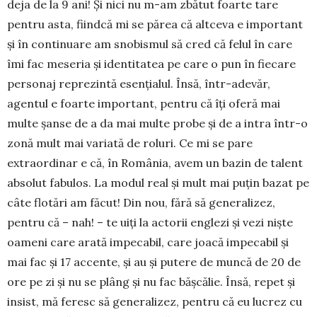
deja de la 9 ani! Şi nici nu m-am zbătut foarte tare
pentru asta, fiindcă mi se părea că altceva e important
şi în continuare am snobismul să cred că felul în care
îmi fac meseria şi identitatea pe care o pun în fiecare
personaj reprezintă esenţialul. Însă, într-adevăr,
agentul e foarte important, pentru că îţi oferă mai
multe şanse de a da mai multe probe şi de a intra într-o
zonă mult mai variată de roluri. Ce mi se pare
extraordinar e că, în România, avem un bazin de talent
absolut fabulos. La modul real şi mult mai puţin bazat pe
câte flotări am făcut! Din nou, fără să generalizez,
pentru că – nah! – te uiţi la actorii englezi şi vezi nişte
oameni care arată impe­cabil, care joacă impecabil şi
mai fac şi 17 accente, şi au şi putere de muncă de 20 de
ore pe zi şi nu se plâng şi nu fac băşcălie. Însă, repet şi
insist, mă feresc să gene­ralizez, pentru că eu lucrez cu