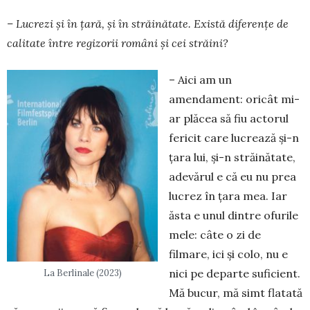
– Lucrezi şi în ţară, şi în străinătate. Există diferenţe de
calitate între regizorii români şi cei străini?
– Aici am un
amendament: oricât mi-
ar plăcea să fiu actorul
fericit care lucrează şi-n
ţara lui, şi-n străinătate,
adevărul e că eu nu prea
lucrez în ţara mea. Iar
ăsta e unul dintre ofurile
mele: câte o zi de
filmare, ici şi colo, nu e
nici pe departe suficient.
La Berlinale (2023)
Mă bucur, mă simt flatată