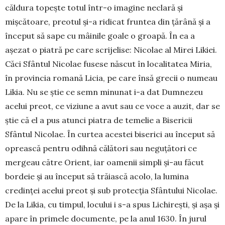
căldura topește totul într-o imagine neclară și
mișcătoare, preotul și-a ridicat fruntea din țărână și a
început să sape cu mâinile goale o groapă. În ea a
așezat o pia­tră pe care scrijelise: Nicolae al Mirei Likiei.
Căci Sfântul Nicolae fusese născut în localitatea Miria,
în provincia romană Licia, pe care însă grecii o nu­meau
Likia. Nu se știe ce semn minunat i-a dat Dum­nezeu
acelui preot, ce viziune a avut sau ce voce a auzit, dar se
știe că el a pus atunci piatra de temelie a Bisericii
Sfântul Nicolae. În curtea acestei biserici au început să
oprească pentru odihnă călă­tori sau neguțători ce
mergeau către Orient, iar oa­menii simpli și-au făcut
bordeie și au început să tră­iască acolo, la lumina
credinței acelui preot și sub protecția Sfântului Nicolae.
De la Likia, cu timpul, locului i s-a spus Lichirești, și așa și
apare în primele documente, pe la anul 1630. În jurul