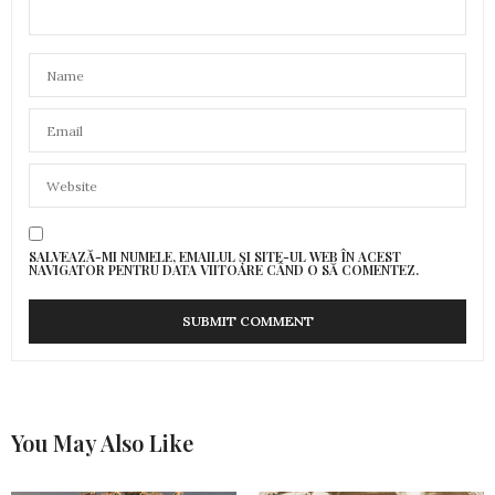
SALVEAZĂ-MI NUMELE, EMAILUL ȘI SITE-UL WEB ÎN ACEST
NAVIGATOR PENTRU DATA VIITOARE CÂND O SĂ COMENTEZ.
You May Also Like