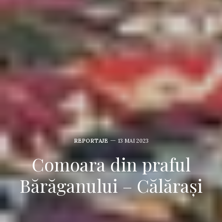
REPORTAJE
13 MAI 2023
Comoara din praful
Bărăganului – Călărași