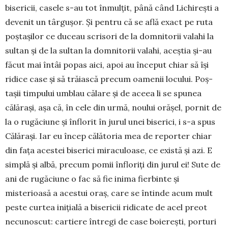
bisericii, casele s-au tot înmulțit, până când Lichirești a
devenit un târgușor. Și pentru că se află exact pe ruta
poștașilor ce duceau scrisori de la domnitorii valahi la
sultan și de la sultan la domnitorii valahi, aceștia și-au
fă­cut mai întâi popas aici, apoi au început chiar să își
ridice case și să trăiască precum oamenii locului. Poș­
tașii timpului umblau călare și de aceea li se spu­nea
călărași, așa că, în cele din urmă, noului orășel, pornit de
la o rugăciune și înflorit în jurul unei biserici, i s-a spus
Călărași. Iar eu încep călătoria mea de reporter chiar
din fața acestei biserici mira­culoase, ce există și azi. E
simplă și albă, pre­cum pomii înfloriți din jurul ei! Sute de
ani de rugăciune o fac să fie inima fierbinte și
misterioasă a acestui oraș, care se întinde acum mult
peste curtea inițială a bisericii ridicate de acel preot
necunoscut: cartiere întregi de case boierești, porturi