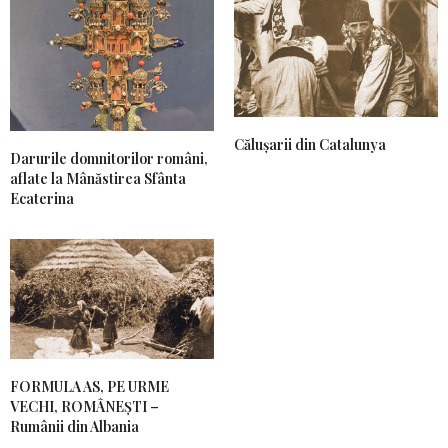
Călușarii din Catalunya
Darurile domnitorilor români,
aflate la Mânăstirea Sfânta
Ecaterina
FORMULA AS, PE URME
VECHI, ROMÂNEȘTI –
Rumânii din Albania