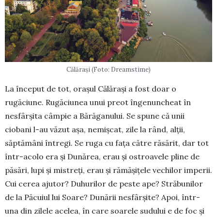
Călărași (Foto: Dreamstime)
La început de tot, orașul Călărași a fost doar o
rugăciune. Rugăciunea unui preot înge­nuncheat în
nesfârșita câmpie a Bărăga­nu­lui. Se spune că unii
ciobani l-au văzut așa, ne­miș­cat, zile la rând, alții,
săptămâni întregi. Se ruga cu fața către răsărit, dar tot
într-acolo era și Dunărea, erau și ostroavele pline de
păsări, lupi și mistreți, erau și rămășițele vechilor imperii.
Cui cerea ajutor? Duhurilor de peste ape? Străbunilor
de la Păcuiul lui Soare? Dunării nesfârșite? Apoi, într-
una din zi­lele acelea, în care soarele sudului e de foc și