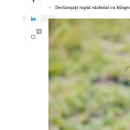
– Declanșați rapid războiul cu kilogr
0