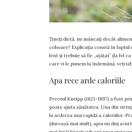
Țineți dietă, nu mâncați decât ali­men
co­boare? Explicația constă în faptul
lent și trebuie să fie „ațâ­țat” (la fel
care vi le pu­nem la îndemână, veți iz
Apa rece arde caloriile
Preotul Kneipp (1821-1897) a fost pri
poate ajuta sănătatea. Una din virtuțil
la ar­de­rea mai rapidă a ca­lo­riilor. Pra
(durează mai mult), apoi un duș scurt,
mai întâi băgați sub apă rece picioare