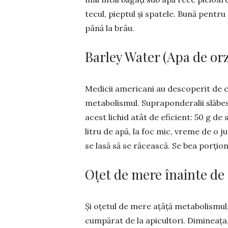
te­cul, piep­tul și spatele. Bună pentru 
până la brâu.
Barley Water (Apa de orz
Medicii americani au descoperit de c
metabolismul. Supraponde­ralii slă­be
acest lichid atât de eficient: 50 g de 
litru de apă, la foc mic, vreme de o j
se lasă să se răcească. Se bea por­țion
Oțet de mere înainte de
Și oțetul de mere ațâță metabolis­mul
cumpărat de la apicultori. Dimineața,