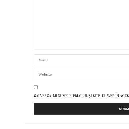
SALVEAZĂ-MI NUMELE, EMAILUL ȘI SITE-UL WEB ÎN AC