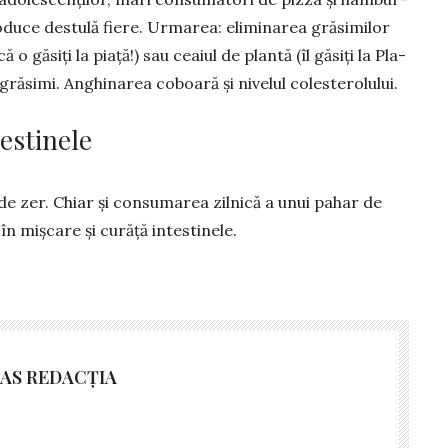
ro­duce destulă fiere. Urmarea: elimi­narea grăsimilor
 găsiți la piață!) sau ceaiul de plantă (îl găsiți la Pla­
ră­simi. Anghinarea coboa­ră și nive­lul colesterolului.
testinele
de zer. Chiar și consumarea zil­nică a unui pahar de
mișcare și curăță in­tes­­tinele.
AS REDACȚIA