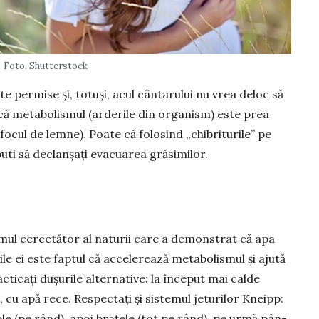
Foto: Shutterstock
te permise și, totuși, acul cântarului nu vrea deloc să
 că metabolismul (arderile din orga­nism) este prea
 ca focul de lemne). Poate că folosind „chibriturile” pe
buti să de­clanșați evacuarea grăsimilor.
mul cercetător al naturii care a de­monstrat că apa
e ei este faptul că ac­ce­le­rează me­ta­bolismul și ajută
cti­cați du­șu­rile al­ternative: la înce­put mai cal­de
 cu apă rece. Res­pectați și siste­mul jeturilor Kneipp:
le (pe rând), apoi bra­țele (tot pe rând), pe ur­mă pân­