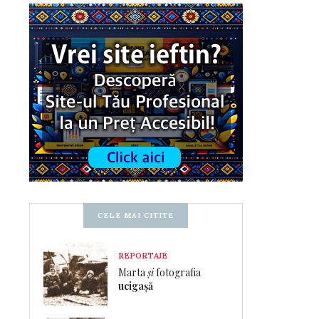
CELE MAI CITITE
REPORTAJE
Marta
și
fotografia
ucigașă