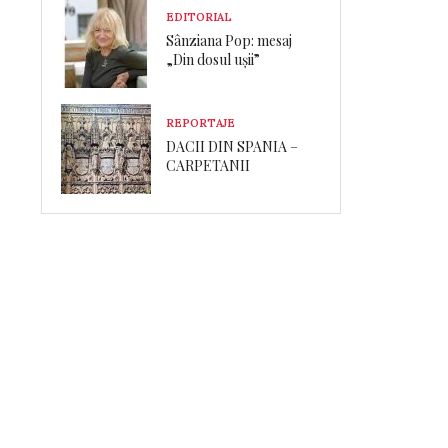
EDITORIAL
Sânziana Pop: mesaj
„Din dosul ușii”
REPORTAJE
DACII DIN SPANIA –
CARPETANII