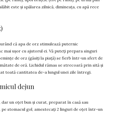
slă­bit este și spălarea zil­nică, dimi­nea­ța, cu apă rece
)
urând că apa de orz stimulează puter­nic
sc mai ușor cu ajutorul ei. Vă puteți prepara singuri
semințe de orz (găsiți la piață) se fierb într-un sfert de
umătate de oră. Lichidul rămas se strecoară prin sită și
at toată can­ti­tatea de-a lungul unei zile întregi.
 micul dejun
, dar un oțet bun și curat, preparat în casă sau
 pe stomacul gol, ames­tecați 2 linguri de oțet într-un