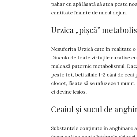
pahar cu apă lăsată să stea peste noa
cantitate înainte de mi­cul dejun.
Urzica „pișcă” metaboli
Nesuferita Urzică este în realitate o
Din­co­lo de toate vir­tu­țile cu­ra­ti
mulează pu­ter­nic metabolismul. Dacă 
pes­te tot, beți zilnic 1-2 căni de ceai
clocot, lăsate să se infuzeze 1 minut.
ei devine leșios.
Ceaiul și sucul de anghi
Substanțele conținute în anghi­nare a
(ceea ce li se poa­te în­tâmpla chiar 