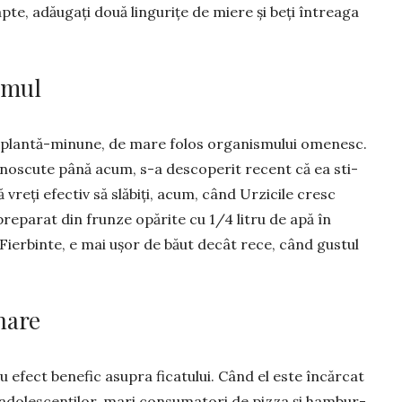
pte, adăugați două lingurițe de miere și beți întreaga
smul
 plantă-mi­nu­ne, de mare folos orga­nis­­mului omenesc.
ve cunoscute până acum, s-a des­coperit recent că ea sti­
vreți efectiv să slă­biți, acum, când Urzicile cresc
 pre­pa­rat din frunze opă­rite cu 1/4 litru de apă în
 Fierbinte, e mai ușor de băut decât re­ce, când gus­tul
nare
u efect benefic asupra ficatului. Când el este încărcat
și adolescenților, mari consuma­tori de pizza și hambur­