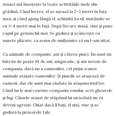
Atunci mă însoțește la toate activitățile mele din
grădină. Când lucrez, el se așează la 2-3 metri în fața
mea, și când ajung lângă el, schimbă locul, mu­tân­du-se
cu 3-4 metri mai în față. După fiecare masă, vine și pune
capul pe genunchii mei. Se gudură și scân­ceș­te cu
sunete plăcute, ca semn de mulțumire că nu l-am uitat.
Ca animale de companie, am și câteva pisici. Eu sunt un
bătrân de peste 91 de ani, singuratic, și am ne­voie de
compania, dacă nu a oamenilor, cel puțin a unor
animale atașate oamenilor. Și pisicile se atașea­ză de
oameni, dar ele sunt mai ciudate în atașamentul lor.
Când nu le mai convine compania omului, scot ghearele
și fug. Câinele atașat de stă­pânul lui nicio­dată nu va
deveni agresiv. Chiar dacă îl bați, el uită, vine și se
gudură la picioarele tale.