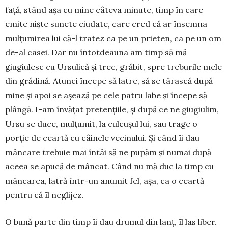
față, stând așa cu mine câteva minute, timp în care
emite niște sunete ciudate, care cred că ar însemna
mulțumirea lui că-l tratez ca pe un prieten, ca pe un om
de-al casei. Dar nu întot­dea­­una am timp să mă
giugiulesc cu Ursulică și trec, grăbit, spre treburile mele
din grădină. Atunci în­cepe să latre, să se târască după
mine și apoi se așea­ză pe ce­le patru labe și începe să
plângă. I-am învățat pre­ten­­țiile, și după ce ne giugiulim,
Ursu se duce, mul­țumit, la culcușul lui, sau trage o
porție de ceartă cu câi­nele vecinului. Și când îi dau
mâncare trebuie mai în­tâi să ne pupăm și numai după
aceea se apucă de mân­cat. Când nu mă duc la timp cu
mân­ca­rea, latră în­tr-un anumit fel, așa, ca o ceartă
pentru că îl neglijez.
O bună parte din timp îi dau drumul din lanț, îl las liber.