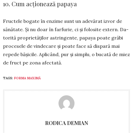
10. Cum acționează papaya
Fructele bogate în enzime sunt un adevărat izvor de
să­nă­tate. Și nu doar în farfurie, ci și folo­site extern. Da­
torită pro­prietăților astringente, papaya poa­te grăbi
procesele de vin­decare și poate face să dispară mai
repede bășicile. Apli­când, pur și simplu, o bucată de miez
de fruct pe zona afec­tată.
TAGS:
FORMA MAXIMĂ
RODICA DEMIAN