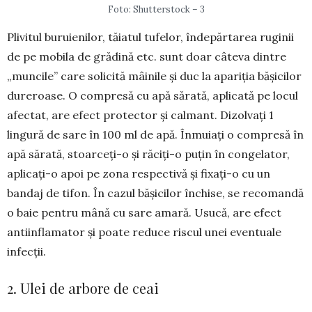
Foto: Shutterstock – 3
Plivitul buruienilor, tăiatul tufelor, îndepărtarea ruginii
de pe mobila de grădină etc. sunt doar câteva dintre
„muncile” care solicită mâinile și duc la apariția bășicilor
dureroase. O compresă cu apă sărată, aplicată pe locul
afectat, are efect protector și calmant. Dizolvați 1
lingură de sare în 100 ml de apă. Înmuiați o compresă în
apă sărată, stoar­ce­ți-o și răciți-o puțin în con­gelator,
aplicați-o apoi pe zona respectivă și fixați-o cu un
bandaj de tifon. În cazul bă­și­cilor închise, se recomandă
o baie pen­tru mână cu sare amară. Usucă, are efect
antiinfla­mator și poate reduce riscul unei eventuale
infecții.
2. Ulei de arbore de ceai