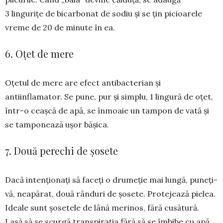
3 lingurițe de bi­carbonat de so­diu și se țin pi­cioarele
vreme de 20 de minute în ea.
6. Oțet de mere
Oțetul de mere are efect antibacterian și
antiinflamator. Se pune, pur și simplu, 1 lingură de oțet,
într-o ceașcă de apă, se înmoaie un tampon de vată și
se tamponează ușor bășica.
7. Două perechi de șosete
Dacă intenționați să faceți o drumeție mai lungă, puneți-
vă, neapă­rat, două rân­duri de șosete. Pro­tejează pie­lea.
Ideale sunt șose­tele de lână me­ri­nos, fără cusă­tură.
Lasă să se scur­gă trans­pi­rația fără să se îmbibe cu apă.