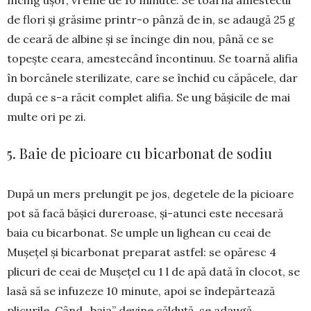
de flori și grăsime printr-o pânză de in, se adaugă 25 g
de ceară de albine și se încinge din nou, până ce se
topește ceara, ames­te­când încontinuu. Se toarnă alifia
în borcănele sterilizate, care se închid cu căpăcele, dar
după ce s-a răcit complet alifia. Se ung bășicile de mai
multe ori pe zi.
5. Baie de picioare cu bicarbonat de sodiu
După un mers prelungit pe jos, degetele de la picioare
pot să facă bășici dureroase, și-atunci este necesară
baia cu bicarbonat. Se umple un lighean cu ceai de
Mușețel și bicarbonat preparat astfel: se opăresc 4
plicuri de ceai de Mușețel cu 1 l de apă dată în clocot, se
lasă să se infuzeze 10 minute, apoi se înde­părtează
plicurile. Când „baia” devine căl­duță, se adaugă