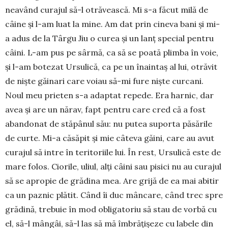
neavând curajul să-l otrăvească. Mi s-a făcut milă de
câine și l-am luat la mine. Am dat prin cineva bani și mi-
a adus de la Târgu Jiu o curea și un lanț special pentru
câini. L-am pus pe sârmă, ca să se poată plimba în voie,
și l-am botezat Ursulică, ca pe un înaintaș al lui, otrăvit
de niște gă­i­nari care voiau să-mi fure niște curcani.
Noul meu pri­e­ten s-a adap­tat repede. Era harnic, dar
avea și are un nărav, fapt pentru care cred că a fost
abando­nat de stă­pânul său: nu putea suporta păsările
de curte. Mi-a că­să­pit și mie câ­teva gă­ini, care au avut
curajul să intre în teritoriile lui. În rest, Ursulică este de
mare folos. Cio­ri­le, uliul, alți câini sau pi­­sici nu au cu­rajul
să se apropie de gră­dina mea. Are gri­jă de ea mai abitir
ca un paznic plătit. Când îi duc mân­care, când trec spre
grădină, tre­buie în mod obli­gatoriu să stau de vorbă cu
el, să-l mângâi, să-l las să mă îmbrățișeze cu labele din