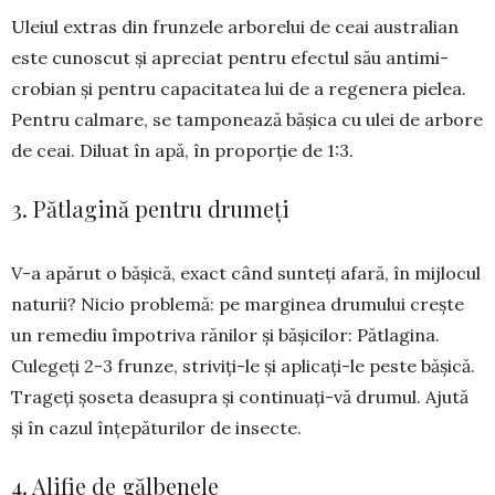
Uleiul extras din frun­ze­le arborelui de ceai aus­tralian
este cunoscut și apreciat pentru efectul său anti­mi­
crobian și pentru ca­pacitatea lui de a rege­nera pielea.
Pentru calmare, se tamponează bășica cu ulei de arbore
de ceai. Diluat în apă, în proporție de 1:3.
3. Pătlagină pentru drumeți
V-a apărut o bășică, exact când sunteți afară, în mij­locul
naturii? Nicio pro­ble­mă: pe marginea drumului crește
un remediu împotriva rănilor și bășicilor: Pătla­gina.
Culegeți 2-3 frunze, striviți-le și apli­cați-le peste bășică.
Trageți șoseta dea­su­pra și continuați-vă drumul. Ajută
și în cazul înțepăturilor de insecte.
4. Alifie de gălbenele