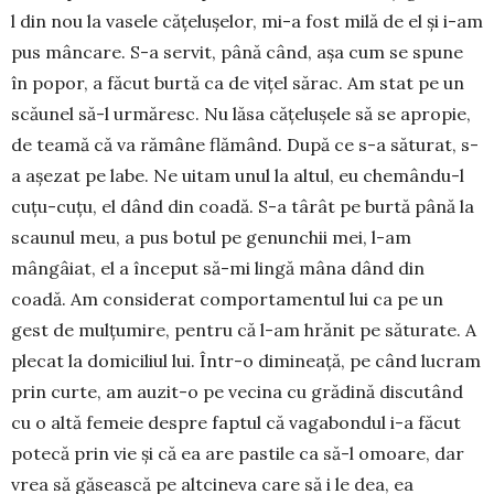
l din nou la vasele cățelușelor, mi-a fost milă de el și i-am
pus mâncare. S-a servit, până când, așa cum se spune
în popor, a făcut burtă ca de vițel sărac. Am stat pe un
scăunel să-l urmăresc. Nu lăsa cățelu­șele să se apropie,
de teamă că va rămâne flămând. După ce s-a săturat, s-
a așezat pe labe. Ne uitam unul la altul, eu chemându-l
cuțu-cuțu, el dând din coadă. S-a târât pe burtă până la
scaunul meu, a pus botul pe genunchii mei, l-am
mângâiat, el a început să-mi lingă mâna dând din
coadă. Am considerat com­portamentul lui ca pe un
gest de mulțumire, pen­tru că l-am hrănit pe săturate. A
plecat la domiciliul lui. Într-o dimi­nea­ță, pe când lucram
prin curte, am au­zit-o pe vecina cu grădină discutând
cu o altă fe­meie despre faptul că va­gabondul i-a făcut
potecă prin vie și că ea are pas­tile ca să-l omoare, dar
vrea să gă­seas­că pe altcineva ca­re să i le dea, ea