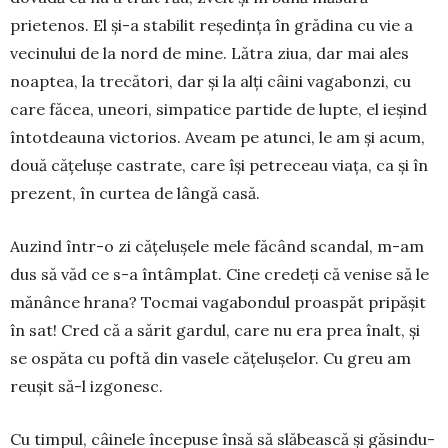
prietenos. El și-a stabilit reședința în gră­dina cu vie a
vecinului de la nord de mine. Lătra zi­ua, dar mai ales
noaptea, la trecători, dar și la alți câini va­­ga­bonzi, cu
care făcea, uneori, sim­pa­tice par­ti­de de lup­te, el ieșind
întotdeauna victo­rios. Aveam pe a­tunci, le am și acum,
două cățelușe castrate, care își pe­tre­ceau viața, ca și în
prezent, în curtea de lângă casă.
Auzind într-o zi cățelușele mele făcând scandal, m-am
dus să văd ce s-a întâmplat. Cine credeți că ve­ni­se să le
mănânce hrana? Tocmai vagabondul proas­păt pripășit
în sat! Cred că a sărit gardul, care nu era prea înalt, și
se ospăta cu poftă din vasele cățelușelor. Cu greu am
reușit să-l izgonesc.
Cu timpul, câinele începuse însă să slăbească și găsindu-