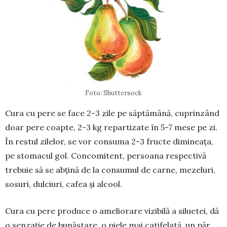
Foto: Shuttersock
Cura cu pere se face 2-3 zile pe săp­tă­mână, cuprinzând
doar pere coapte, 2-3 kg repartizate în 5-7 mese pe zi.
În res­tul zilelor, se vor con­suma 2-3 fructe dimi­neața,
pe sto­macul gol. Conco­mi­tent, persoana respectivă
tre­buie să se ab­țină de la consumul de carne, me­zeluri,
sosuri, dulciuri, cafea și alcool.
Cura cu pere produce o ame­lio­rare vizibilă a silu­etei, dă
o senzație de bună­stare, o piele mai catifelată, un păr