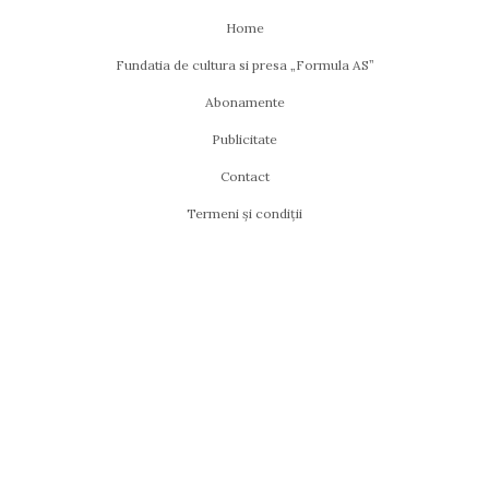
Home
Fundatia de cultura si presa „Formula AS”
Abonamente
Publicitate
Contact
Termeni și condiții
Politica de confidențialitate
Formula-AS.ro este website-ul revistei Formula AS, administrat și
actualizat de S.C. ISIS EDIT COM S.R.L