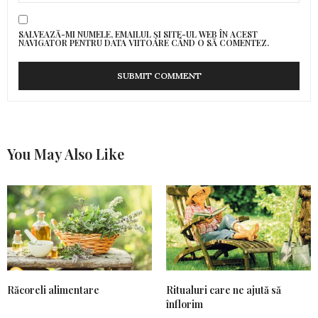
SALVEAZĂ-MI NUMELE, EMAILUL ȘI SITE-UL WEB ÎN ACEST
NAVIGATOR PENTRU DATA VIITOARE CÂND O SĂ COMENTEZ.
You May Also Like
Răcoreli alimentare
Ritualuri care ne ajută să
înflorim