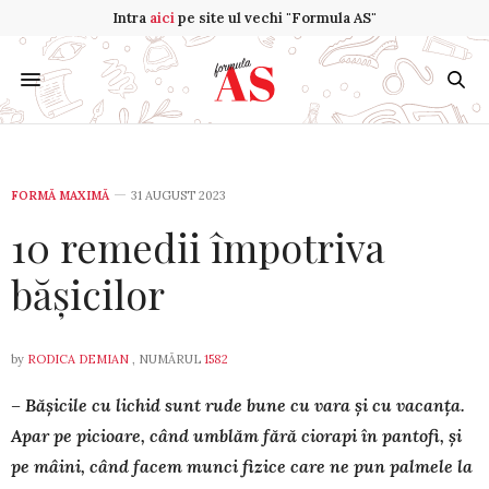
Intra
aici
pe site ul vechi "Formula AS"
FORMĂ MAXIMĂ
31 AUGUST 2023
10 remedii împotriva
bășicilor
by
RODICA DEMIAN
, NUMĂRUL
1582
– Bășicile cu lichid sunt rude bune cu vara și cu vacanța.
Apar pe picioare, când umblăm fără ciorapi în pantofi, și
pe mâini, când facem munci fizice care ne pun palmele la