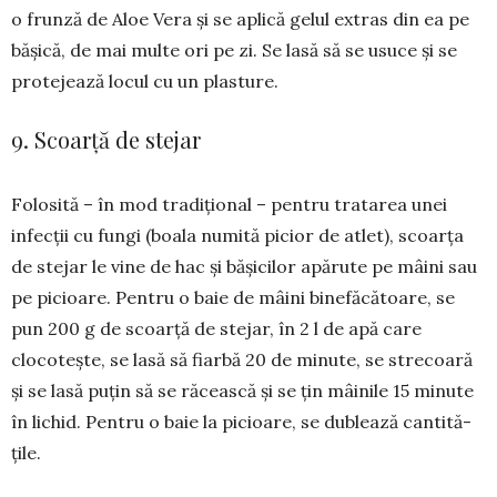
o frunză de Aloe Vera și se aplică gelul extras din ea pe
bășică, de mai multe ori pe zi. Se lasă să se usuce și se
protejează locul cu un plasture.
9. Scoarță de stejar
Folosită – în mod tradițional – pentru tratarea unei
infecții cu fungi (boala numită picior de atlet), scoarța
de stejar le vine de hac și bășicilor apă­rute pe mâini sau
pe picioare. Pentru o baie de mâini bi­nefăcătoare, se
pun 200 g de scoarță de ste­jar, în 2 l de apă care
clocotește, se lasă să fiarbă 20 de minute, se strecoară
și se lasă puțin să se răcească și se țin mâi­ni­le 15 minute
în lichid. Pen­tru o baie la pi­­cioare, se du­­blează can­ti­tă­
țile.