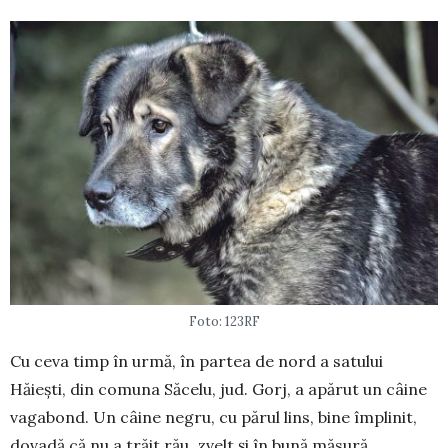
Foto: 123RF
Cu ceva timp în urmă, în partea de nord a sa­tu­lui
Hăiești, din comuna Săcelu, jud. Gorj, a apă­­rut un câine
vagabond. Un câine negru, cu părul lins, bine împlinit,
dovadă că nu a trăit rău, zvelt și în bu­nă măsură