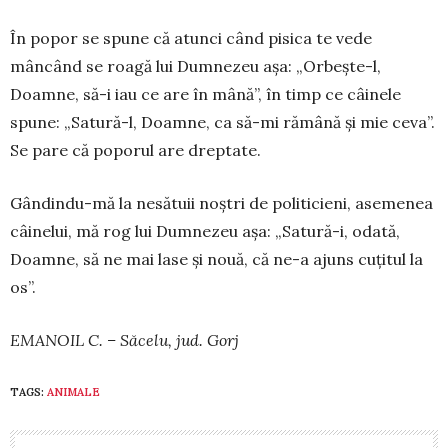
În popor se spune că atunci când pisica te vede
mâncând se roagă lui Dumnezeu așa: „Orbește-l,
Doamne, să-i iau ce are în mână”, în timp ce câi­nele
spune: „Satură-l, Doamne, ca să-mi rămână și mie ceva”.
Se pare că poporul are dreptate.
Gândindu-mă la nesătuii noștri de politicieni, asemenea
câinelui, mă rog lui Dumnezeu așa: „Sa­tură-i, odată,
Doamne, să ne mai lase și nouă, că ne-a ajuns cuțitul la
os”.
EMANOIL C. – Săcelu, jud. Gorj
TAGS:
ANIMALE