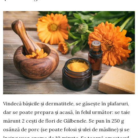
Vindecă bășicile și dermatitele, se găsește în plafaruri,
dar se poate prepara și acasă, în felul ur­mător: se taie
mărunt 2 cești de flori de Gălbe­nele. Se pun în 250 g
osânză de porc (se poate folosi și ulei de măsline) și se
încing ușor, vreme de 10 mi­nute. Se toarnă amestecul