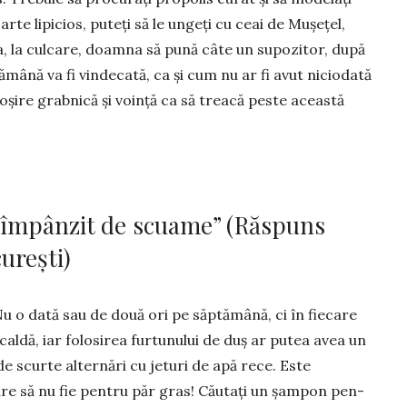
arte li­picios, puteți să le ungeți cu ceai de Mu­șețel,
, la cul­ca­re, doamna să pună câte un supo­zi­tor, după
ă­mână va fi vinde­cată, ca și cum nu ar fi avut ni­cio­dată
­toșire grabnică și vo­ință ca să treacă peste această
e împânzit de scuame” (Răspuns
urești)
u o dată sau de două ori pe săptămână, ci în fiecare
 caldă, iar folosirea fur­tu­nului de duș ar putea avea un
de scurte alternări cu jeturi de apă rece. Este
e să nu fie pentru păr gras! Că­utați un șampon pen­