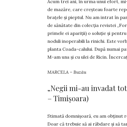
Acum trei ani, în urma unui efort, m
de ma­zăre, care creșteau foarte rep
brațele și pieptul. Nu am intrat în pa
de sănătate din colecția revistei „Fo
primele ei apariții) o soluție și pen
noduli inoperabili la rinichi. Este v
planta Coada-calului. După numai patr
M-am uns și cu ulei de Ricin. În­cercați
MARCELA – Buzău
„Negii mi-au invadat t
– Timișoara)
Stimată domnișoară, eu am obținut re
Doar că tre­buie să ai răbdare și să t