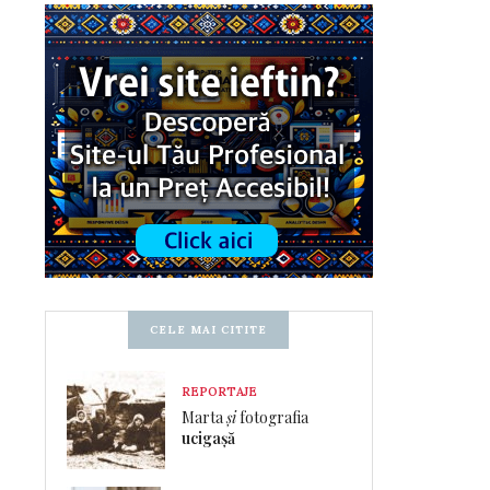
CELE MAI CITITE
REPORTAJE
Marta
și
fotografia
ucigașă