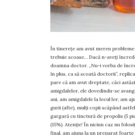
În tinerețe am avut mereu probleme cu
trebuie scoa­se… Dacă n-aveți încrede
doamna doctor. „Nu-i vorba de în­cr
în plus, ca să scoată doctorii”, replic
pare că am avut dreptate, căci as­tăz
amig­da­lelor, ele dovedindu-se avang
ani, am amigdalele la locul lor, am ajut
gurii (afte), mulți copii scă­pând astf
gargară cu tinctură de propolis (5 pi
(15%). Atenție! În niciun caz nu folosi
final, am ajuns la un preparat foarte e