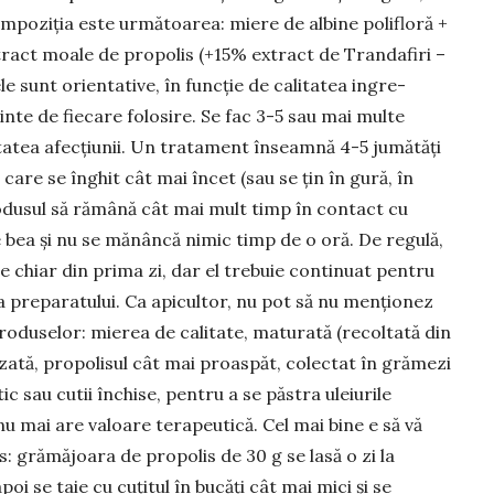
Com­poziția este ur­mă­toarea: miere de albine polifloră +
tract moale de propolis (+15% ex­tract de Trandafiri –
ele sunt orientative, în funcție de calitatea in­gre­
nte de fiecare fo­lo­sire. Se fac 3-5 sau mai multe
tatea afecțiunii. Un tratament în­seam­nă 4-5 jumătăți
, care se înghit cât mai încet (sau se țin în gură, în
­dusul să ră­mâ­nă cât mai mult timp în contact cu
 bea și nu se mănâncă nimic timp de o oră. De regulă,
e chiar din prima zi, dar el trebuie continuat pen­tru
pre­pa­ra­tu­lui. Ca apicultor, nu pot să nu mențio­nez
oduselor: mierea de calitate, matu­rată (recoltată din
­lizată, propolisul cât mai proaspăt, co­lectat în grămezi
c sau cutii închise, pentru a se păstra uleiurile
nu mai are valoare tera­pe­u­tică. Cel mai bine e să vă
s: gră­mă­joara de propolis de 30 g se lasă o zi la
i se taie cu cu­țitul în bucăți cât mai mici și se