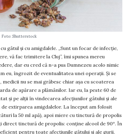
Foto: Shutterstock
 gâtul și cu amig­dalele. „Sunt un focar de infecție,
re, vă fac trimitere la Cluj”, îmi spunea mereu
edere, dar eu cred că n-a pus Dum­nezeu acolo nimic
am eu, îngrozit de eventualitatea unei ope­rații. Și se
i, medicii nu se mai grăbesc chiar așa cu scoaterea
arda de apă­rare a plămânilor. Iar eu, la peste 60 de
at și pe alții în vindecarea afecțiunilor gâtului și ale
el de extirparea amig­da­le­lor. La început am folosit
cături la 50 ml apă), apoi miere cu tinctură de propolis
ți direct tinctură de propolis: conține al­cool de 90°. În
ficient pentru toate afecțiunile gâtului și ale gurii,