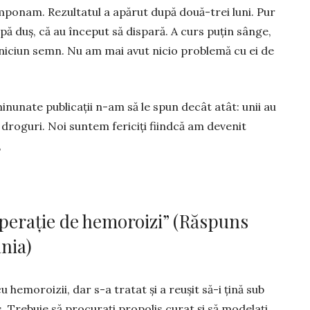
am­ponam. Rezultatul a apărut după două-trei luni. Pur
pă duș, că au început să dis­pară. A curs puțin sânge,
 niciun semn. Nu am mai avut nicio problemă cu ei de
i­nunate pu­bli­cații n-am să le spun de­cât atât: unii au
e droguri. Noi suntem fe­riciți fiindcă am devenit
,
operație de hemoroizi” (Răspuns
nia)
emo­roizii, dar s-a tratat și a reușit să-i țină sub
Trebuie să procu­rați pro­po­lis curat și să modelați