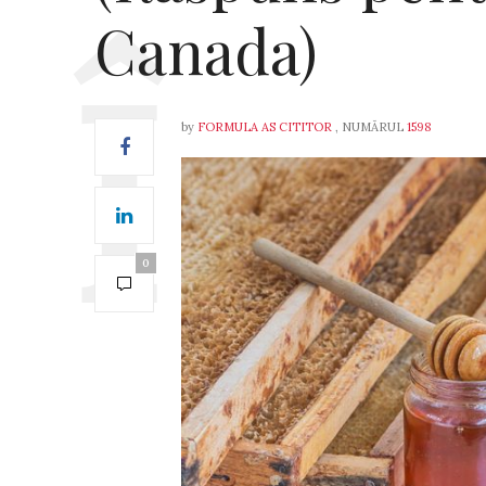
Canada)
by
FORMULA AS CITITOR
, NUMĂRUL
1598
0