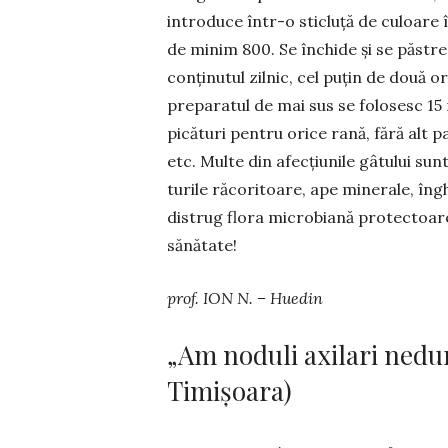
introduce într-o stic­lu­ță de culoare
de minim 800. Se închide și se păs­tr
con­ținutul zilnic, cel puțin de două 
preparatul de mai sus se fo­losesc 15 
picături pentru orice rană, fără alt 
etc. Multe din afecțiunile gâtului sun
turile răcoritoare, ape mi­ne­ra­le, îngh
distrug flora microbiană protectoare ș
sănătate!
prof. ION N. – Huedin
„Am noduli axilari nedu
Timișoara)