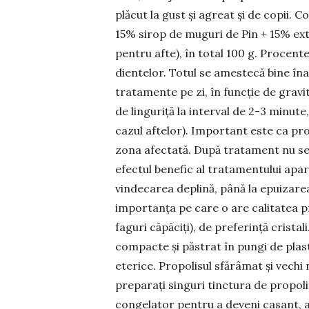
plă­cut la gust și agreat și de copii. 
15% sirop de mu­guri de Pin + 15% ex
pen­tru afte), în total 100 g. Pro­cent
dientelor. Totul se amestecă bine înai
tratamente pe zi, în funcție de gravi
de linguriță la interval de 2-3 mi­nute
cazul aftelor). Important este ca pro
zona afectată. Du­pă tratament nu se
efec­tul benefic al tratamentului apar
vin­decarea deplină, până la epuizarea 
importanța pe care o are calitatea pr
fa­guri căpăciți), de preferință crista
compacte și păstrat în pungi de plasti
eterice. Pro­polisul sfărâmat și vechi 
preparați sin­guri tinctura de pro­poli
congelator pentru a deveni casant, apo