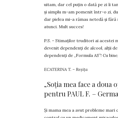
uitam, dar cel puțin o dată pe zi îi t
și simplu m-am pomenit în­tr-o zi, du
dar pielea mi-a rămas netedă și fără
atunci. Mult succes!
P.S. – Stimaților truditori ai acestei m
devenit de­pen­denți de alcool, alții d
dependenți de „Formula AS”! Cu bine
ECATERINA T. – Reșița
„Soția mea face a doua 
pentru PAUL F. – Germa
Și mama mea a avut probleme mari cu h
control cu un me­­dicament miraculos. 