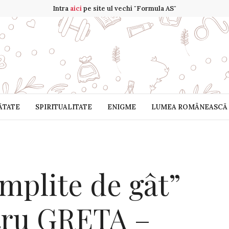
Intra
aici
pe site ul vechi "Formula AS"
ĂTATE
SPIRITUALITATE
ENIGME
LUMEA ROMÂNEASCĂ
mplite de gât”
tru GRETA –