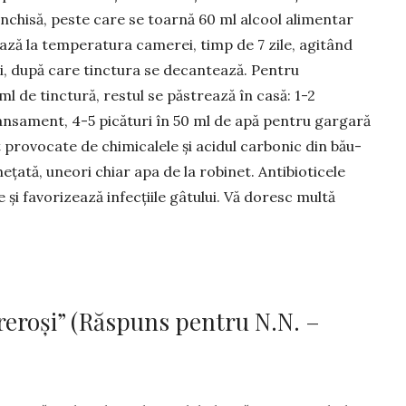
 închisă, peste care se toarnă 60 ml al­cool alimentar
ează la tempe­ratura camerei, timp de 7 zile, agitând
ori, după care tinc­tura se decantează. Pentru
ml de tinctură, restul se păstrează în casă: 1-2
pansament, 4-5 picături în 50 ml de apă pentru gar­gară
t provocate de chimicalele și acidul carbonic din bău­
ețată, une­ori chiar apa de la robinet. An­ti­bio­ticele
i fa­vorizează infec­țiile gâtului. Vă doresc multă
reroși” (Răspuns pentru N.N. –