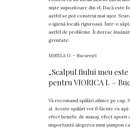
niște supozi­toare din el. Da­că este fo
astfel se pot construi mai ușor. Seara
o igienă locală ri­gu­roasă. Într-o săpt
astfel de proble­me. Îi do­resc în­­sănă
gre­u­tate.
MIRELA O. – București
„Scalpul fiului meu est
pentru VIORICA I. – Buc
Vă recomand spălări zilnice pe cap. N
zi. Aceste spălări vor fi făcute cu apă
efect benefic de masaj, efect sporit 
importantă alegerea unui șampon car