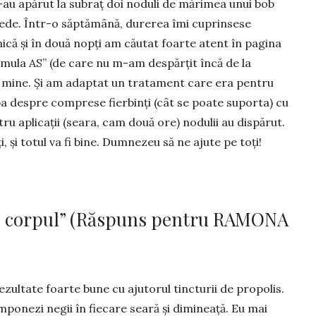
i-au apărut la subraț doi noduli de mărimea unui bob
ede. Într-o săptă­mână, du­rerea îmi cuprinsese
­nică și în două nopți am căutat foarte atent în pagina
rmula AS” (de care nu m-am despărțit încă de la
tru mine. Și am adaptat un tratament care era pentru
orba despre comprese fierbinți (cât se poate suporta) cu
u aplicații (seara, cam două ore) nodulii au dispărut.
, și totul va fi bine. Dum­nezeu să ne ajute pe toți!
ot corpul” (Răspuns pentru RAMONA
zultate foarte bune cu ajutorul tincturii de propolis.
amponezi ne­gii în fiecare seară și dimineață. Eu mai