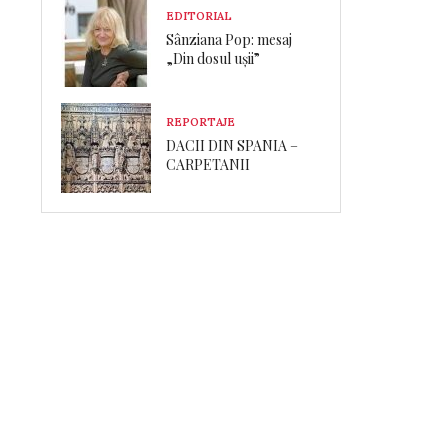
EDITORIAL
Sânziana Pop: mesaj
„Din dosul ușii”
REPORTAJE
DACII DIN SPANIA –
CARPETANII