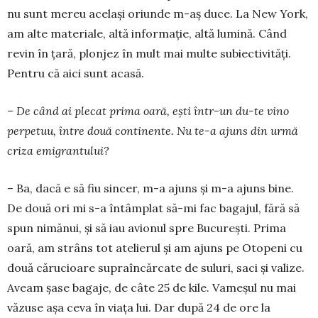
nu sunt mereu același oriunde m-aș du­ce. La New York,
am alte materiale, altă informație, altă lumină. Când
revin în țară, plon­jez în mult mai multe subiecti­vi­tăți.
Pentru că aici sunt acasă.
– De când ai plecat prima oară, ești într-un du-te vino
perpetuu, între două continente. Nu te-a ajuns din urmă
criza emi­gran­tului?
– Ba, dacă e să fiu sincer, m-a ajuns și m-a ajuns bine.
De două ori mi s-a în­tâm­plat să-mi fac baga­jul, fără să
spun nimă­nui, și să iau avionul spre Bu­cu­rești. Prima
oară, am strâns tot atelierul și am ajuns pe Otopeni cu
două cărucioare supraîncărcate de suluri, saci și valize.
Aveam șase baga­je, de câte 25 de kile. Vameșul nu mai
vă­zu­se așa ceva în viața lui. Dar după 24 de ore la