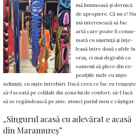
mă lumi­noasă și dornică
de apro­piere. Că nu e! Nu
mă intere­sea­ză să fac
artă care poate fi con­su­­
ma­tă cu ușurință și înțe­
lea­să între două cafe­le în
oraș, ci mai degrabă ca
oa­menii să plece din ex­
po­zițiile mele cu niște
neliniști, cu niște între­bări. Dacă ceea ce fac eu re­ușește
să-l scoată pe celă­lalt din zona lui de confort, să-l facă
să se regândească pe sine, atunci pariul meu e câștigat.
„Singurul acasă cu adevărat e acasă
din Maramureș”