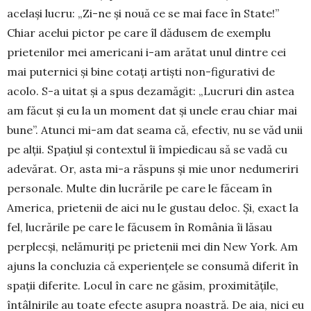
același lucru: „Zi-ne și nouă ce se mai face în State!”
Chiar acelui pictor pe care îl dădusem de exem­plu
prietenilor mei ameri­cani i-am arătat unul dintre cei
mai puternici și bine cotați artiști non-figu­rativi de
acolo. S-a uitat și a spus dezamăgit: „Lu­cruri din astea
am făcut și eu la un moment dat și unele erau chiar mai
bune”. Atunci mi-am dat seama că, efectiv, nu se văd unii
pe alții. Spațiul și contextul îi împiedicau să se vadă cu
adevărat. Or, asta mi-a răspuns și mie unor ne­du­meriri
personale. Multe din lu­crările pe care le făceam în
America, prie­tenii de aici nu le gustau deloc. Și, exact la
fel, lucrările pe care le făcusem în România îi lăsau
perplecși, nelă­mu­riți pe prie­te­nii mei din New York. Am
ajuns la concluzia că experiențele se consumă diferit în
spa­ții diferite. Locul în care ne găsim, pro­ximitățile,
întâlnirile au toate efecte asu­pra noastră. De aia, nici eu