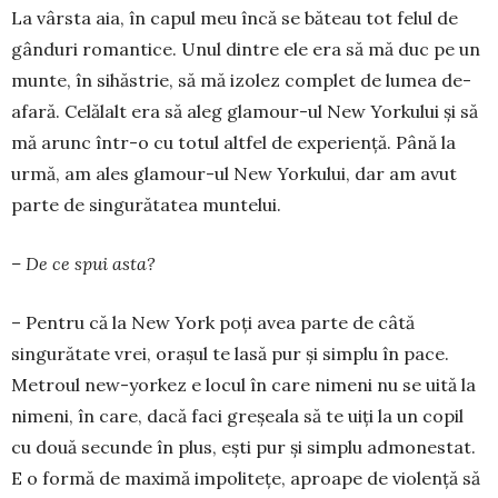
La vârsta aia, în capul meu încă se băteau tot felul de
gânduri romantice. Unul dintre ele era să mă duc pe un
munte, în sihăstrie, să mă izolez com­plet de lumea de-
afară. Celă­lalt era să aleg glamour-ul New Yorku­lui și să
mă arunc într-o cu totul altfel de experiență. Până la
urmă, am ales gla­mour-ul New Yorku­lui, dar am avut
parte de singură­tatea mun­telui.
– De ce spui asta?
– Pentru că la New York poți avea par­te de câtă
singurătate vrei, orașul te lasă pur și simplu în pace.
Metroul new-yorkez e locul în care nimeni nu se uită la
nimeni, în care, dacă faci greșeala să te uiți la un copil
cu două secunde în plus, ești pur și sim­plu admonestat.
E o formă de maximă impoli­tețe, aproape de vio­len­ță să