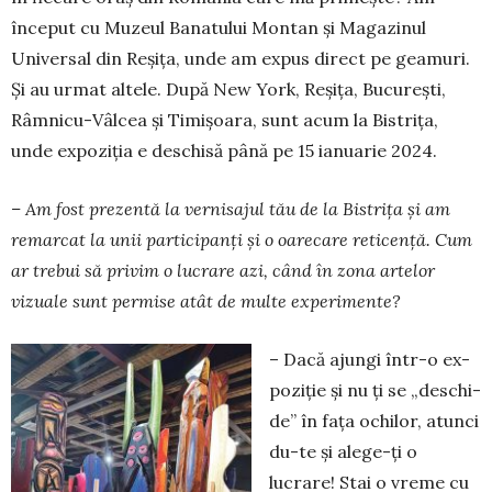
început cu Muzeul Bana­tu­lui Montan și Ma­ga­zinul
Univer­sal din Reși­ța, unde am expus direct pe geamuri.
Și au urmat altele. După New York, Reșița, București,
Râmnicu-Vâlcea și Timi­șoa­ra, sunt acum la Bistri­ța,
unde expoziția e deschisă până pe 15 ianuarie 2024.
– Am fost prezentă la ver­nisajul tău de la Bis­tri­ța și am
remarcat la unii par­ti­cipanți și o oare­care reti­cen­ță. Cum
ar trebui să pri­vim o lucrare azi, când în zona artelor
vizuale sunt per­mise atât de multe expe­rimente?
– Dacă ajungi într-o ex­
po­ziție și nu ți se „des­chi­
de” în fața ochilor, atunci
du-te și alege-ți o
lucrare! Stai o vreme cu