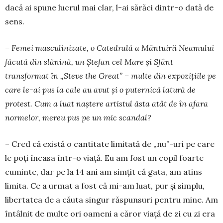
dacă ai spune lucrul mai clar, l-ai sărăci dintr-o dată de
sens.
– Femei masculinizate, o Catedrală a Mântui­rii Nea­mului
făcută din slănină, un Ștefan cel Mare și Sfânt
transformat în „Steve the Great” – multe din ex­pozițiile pe
care le-ai pus la cale au avut și o puter­ni­că latură de
protest. Cum a luat naștere artistul ăsta atât de în afara
normelor, mereu pus pe un mic scandal?
– Cred că există o can­titate limitată de „nu”-uri pe care
le poți încasa într-o viață. Eu am fost un copil foar­te
cuminte, dar pe la 14 ani am simțit că gata, am atins
limita. Ce a urmat a fost că mi-am luat, pur și simplu,
libertatea de a căuta sin­gur răs­pun­suri pen­tru mine. Am
în­tâl­nit de mul­te ori oameni a căror viață de zi cu zi era