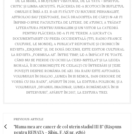
DE LA MAMĂ, A MOȘTENIT VISĂTORIA, DE LA TATĂ – SPIRITUL
CRITIC ȘI LIMBA ASCUȚITĂ. PLĂCEREA DE-A SCOTOCI ÎN SUFLETUL
OMULUI E ÎNSĂ A EI. S-AR FI FĂCUT CU BUCURIE PSIHANALIST,
ASTROLOG SAU ȚESĂTOARE, DACĂ DRAGOSTEA DE CĂRȚI N-AR FI
ÎMPINS-O SPRE FACULTATEA DE LITERE. DE ATUNCI, A TRĂDAT
LITERATURA PENTRU JURNALISM ȘI UN VIITOR LA CATEDRĂ
PENTRU PLĂCEREA DE-A FI PE TEREN. A LUCRAT CA
DOCUMENTARIST CU PRESA OCCIDENTALĂ (TF1, RADIO FRANCE
CULTURE, LE MONDE), A PUBLICAT REPORTAJE ȘI CRONICI ÎN
REVISTA „ESQUIRE” ȘI, DE DOUĂ DECENII, ESTE EDITOR CULTURAL
LA REVISTA „FORMULA AS”. ÎNTRE TIMP, LE-A ÎMPĂCAT PE TOATE.
CÂND NU SE PIERDE CU OCHII LA CERU-NSTELAT ȘI LA LEGEA
MORALĂ, ÎI SCORMONEȘTE PE CEILALȚI CU ÎNTREBĂRI ȘI ȚESE
POVEȘTI DESPRE ROMÂNIA DE AZI. DIA RADU ESTE AUTOAREA
VOLUMULUI ÎN DIALOG „LUMEA ÎN SI BEMOL, DAN GRIGORE DE
VORBĂ CU DIA RADU”, APĂRUT ÎN 2016, LA EDITURA POLIROM, ȘI A
VOLUMULUI „DIVANUL IMAGINAR, LUMEA ROMÂNEASCĂ ÎN 18
INTERVIURI”, APĂRUT ÎN 2017, LA EDITURA TREI.
PREVIOUS ARTICLE
"Mama mea are cancer de col uterin stadiul III B" (Răspuns
pentru RENATA – Sibiu, F. AS nr. 1586)