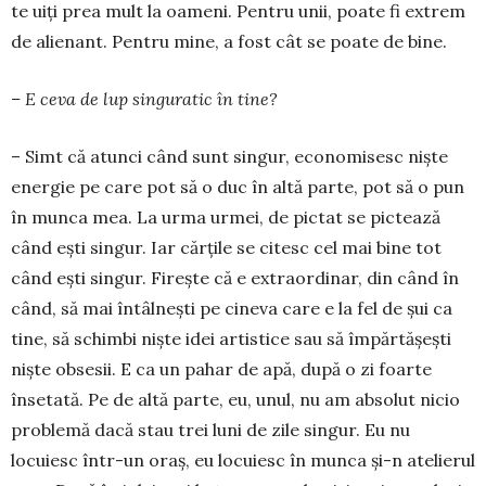
te uiți prea mult la oameni. Pentru unii, poate fi extrem
de alienant. Pentru mine, a fost cât se poate de bine.
– E ceva de lup singu­ratic în tine?
– Simt că atunci când sunt singur, econo­mi­sesc niște
energie pe care pot să o duc în altă par­te, pot să o pun
în munca mea. La ur­ma urmei, de pictat se pictează
când ești singur. Iar cărțile se citesc cel mai bine tot
când ești sin­gur. Firește că e extraordinar, din când în
când, să mai întâlnești pe cineva care e la fel de șui ca
tine, să schimbi niște idei artis­tice sau să îm­părtășești
niște obsesii. E ca un pahar de apă, după o zi foarte
însetată. Pe de altă parte, eu, unul, nu am absolut nicio
pro­blemă dacă stau trei luni de zile sin­gur. Eu nu
locuiesc în­tr-un oraș, eu locuiesc în munca și-n atelierul