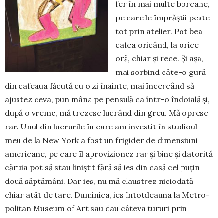
fer în mai multe bor­cane,
pe care le împrăștii peste
tot prin atelier. Pot bea
cafea ori­când, la orice
oră, chiar și rece. Și așa,
mai sor­bind câte-o gură
din cafeaua făcută cu o zi îna­inte, mai în­cer­când să
ajustez ceva, pun mâna pe pensulă ca într-o îndoială și,
după o vreme, mă tre­zesc lu­crând din greu. Mă opresc
rar. Unul din lu­cru­rile în care am in­vestit în studioul
meu de la New York a fost un fri­gider de dimensiuni
ame­ricane, pe care îl aprovi­zio­nez rar și bine și datorită
căruia pot să stau liniștit fără să ies din casă cel puțin
două săptă­mâni. Dar ies, nu mă claustrez nici­o­da­tă
chiar atât de tare. Duminica, ies întotdeauna la Me­tro­
politan Mu­seum of Art sau dau câteva tururi prin