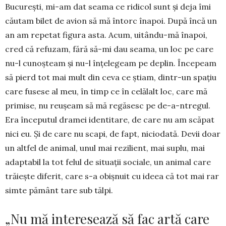
București, mi-am dat seama ce ridi­col sunt și deja îmi
căutam bi­let de avion să mă în­torc îna­poi. După încă un
an am repetat figu­ra asta. Acum, uitân­du-mă îna­poi,
cred că refu­zam, fără să-mi dau sea­ma, un loc pe care
nu-l cunoșteam și nu-l înțele­geam pe de­plin. Începeam
să pierd tot mai mult din ceva ce știam, dintr-un spațiu
care fusese al meu, în timp ce în celălalt loc, care mă
primise, nu re­u­șeam să mă regă­sesc pe de-a-ntregul.
Era înce­pu­tul dramei identitare, de care nu am scăpat
nici eu. Și de care nu scapi, de fapt, niciodată. Devii doar
un altfel de animal, unul mai rezilient, mai suplu, mai
adaptabil la tot felul de situații sociale, un animal care
trăiește diferit, care s-a obișnuit cu ideea că tot mai rar
simte pământ tare sub tălpi.
„Nu mă interesează să fac artă care