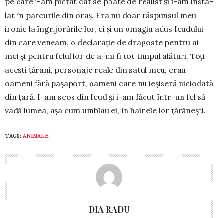
pe care i-am pictat cât se poa­te de realist și i-am in­sta­
lat în par­cu­rile din oraș. Era nu doar răspunsul meu
ironic la îngrijo­rările lor, ci și un omagiu adus Ieudului
din care veneam, o de­cla­ra­ție de dragoste pentru ai
mei și pentru felul lor de a-mi fi tot tim­pul alături. Toți
acești țărani, perso­na­je reale din satul meu, erau
oameni fă­ră pașaport, oameni care nu ieșiseră nicio­dată
din țară. I-am scos din Ieud și i-am făcut într-un fel să
vadă lumea, așa cum umblau ei, în hainele lor țărănești.
TAGS:
ANIMALE
DIA RADU