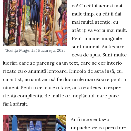
ea! Cu cât îi acorzi mai
mult timp, cu cât îi dai
mai multă atenție, cu
atât îți va vorbi mai mult.
Pentru mi­­ne, imaginile
sunt oa­meni. Au fie­care
”Scufița Magenta”, București, 2023
ceva de spus. Sunt multe
lu­crări care se par­curg ca un text, care se cer inte­rio­
rizate cu o anu­mi­tă len­toare. Din­­colo de asta însă, eu,
ca artist, nu sunt aici să fac lu­crurile mai ușoa­re pentru
nimeni. Pen­tru cel care o face, arta e adesea o expe­
riență com­pli­cată, de multe ori ne­plă­cută, care pare
fără sfârșit.
Ar fi incorect s-o
împachetez ca pe-o for­