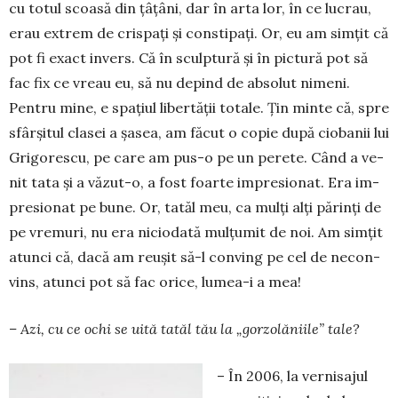
cu totul scoasă din țâ­țâni, dar în arta lor, în ce lucrau,
erau extrem de crispați și con­stipați. Or, eu am simțit că
pot fi exact invers. Că în sculptură și în pictură pot să
fac fix ce vreau eu, să nu depind de absolut ni­meni.
Pentru mi­ne, e spațiul libertății to­tale. Țin minte că, spre
sfârșitul cla­sei a șasea, am făcut o copie după cio­ba­nii lui
Grigorescu, pe care am pus-o pe un perete. Când a ve­
nit tata și a văzut-o, a fost foarte im­presionat. Era im­
pre­sionat pe bune. Or, tatăl meu, ca mulți alți părinți de
pe vre­muri, nu era niciodată mulțumit de noi. Am simțit
atunci că, dacă am reușit să-l conving pe cel de necon­
vins, atunci pot să fac orice, lumea-i a mea!
– Azi, cu ce ochi se uită tatăl tău la „gorzo­lă­niile” tale?
– În 2006, la vernisajul