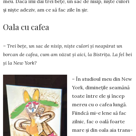
meu. Dacă îmi dai trei bețe, un sac de nisip, niște culori
și niște adeziv, am ce să fac zile în șir.
Oala cu cafea
– Trei bețe, un sac de nisip, niște culori și nea­pă­rat un
borcan de ca­fea, cum am văzut și aici, la Bistrița. La fel bei
și la New York?
– În studioul meu din New
York, diminețile sea­mănă
toate între ele și în­cep
mereu cu o cafea lun­gă.
Fiindcă mi-e lene să fac
zilnic, fac o oală foar­te
mare și din oala aia trans­