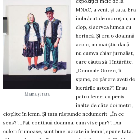
expoziției me­le de la
MNAC, a venit și tata. Era
îm­­bră­cat de moroșan, cu
clop, și ser­vea lumea cu
horincă. Și era o doam­nă
acolo, nu mai știu dacă
nu cumva chiar jurnalist,
care căuta să-l întărâte.
„Dom­nule Gorzo, îi
spune, ce părere aveți de
lucră­ri­le astea?”. Erau
Mama și tata
patru fe­mei cu penis,
înalte de câte doi metri,
cioplite în lemn. Și tata răspunde nedu­me­rit: „În ce
sens?”. „Păi, continuă doamna, cum vi se par?”. „Au
culori frumoase, sunt bine lu­cra­­te în lemn”, spune ta­ta.