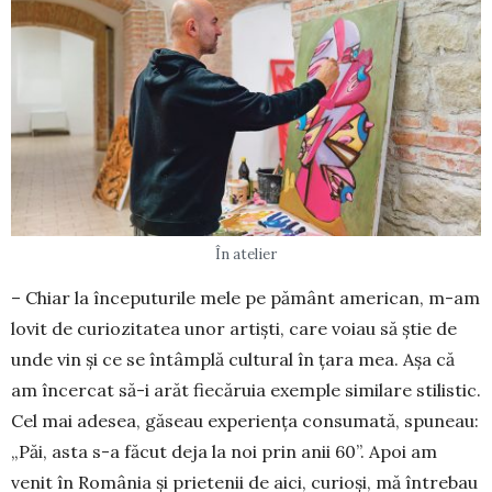
În atelier
– Chiar la începuturile mele pe pă­mânt american, m-am
lovit de curio­zi­tatea unor artiști, care voiau să știe de
unde vin și ce se întâmplă cultural în țara mea. Așa că
am încercat să-i arăt fiecăruia exemple similare stilistic.
Cel mai adesea, găseau experiența con­sumată, spuneau:
„Păi, asta s-a făcut deja la noi prin anii 60”. Apoi am
venit în România și prietenii de aici, curioși, mă întrebau