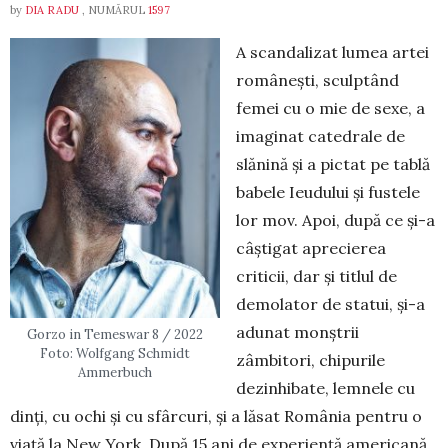
by
DIA RADU
, NUMĂRUL
1597
A scandalizat lumea artei
românești, sculp­tând
femei cu o mie de sexe, a
imaginat ca­tedrale de
slănină și a pictat pe tablă
babele Ieudului și fustele
lor mov. Apoi, du­pă ce și-a
câștigat aprecierea
criticii, dar și titlul de
demo­la­­tor de statui, și-a
adunat mon­ștrii
Gorzo in Temeswar 8 / 2022
Foto: Wolfgang Schmidt
zâmbitori, chi­pu­­rile
Ammerbuch
dezinhibate, lem­ne­le cu
dinți, cu ochi și cu sfâr­curi, și a lăsat România pen­tru o
viață la New York. După 15 ani de ex­pe­riență ameri­cană,