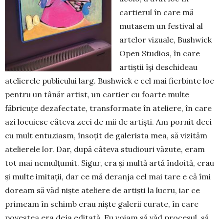
cartierul în care mă
mutasem un fes­tival al
artelor vizuale, Bushwick
Open Stu­dios, în care
artiștii își deschideau
atelierele publi­cu­lui larg. Bushwick e cel mai fierbinte loc
pentru un tâ­năr artist, un cartier cu foarte multe
făbricuțe dez­afec­tate, transformate în ateliere, în care
azi locu­iesc câteva zeci de mii de artiști. Am pornit deci
cu mult entuziasm, însoțit de galerista mea, să vi­zităm
atelie­rele lor. Dar, după câteva studiouri vă­zu­te, eram
tot mai nemulțumit. Sigur, era și multă artă îndoită, erau
și multe imitații, dar ce mă deranja cel mai tare e că îmi
doream să văd niște ateliere de ar­tiști la lucru, iar ce
primeam în schimb erau niș­te galerii curate, în care
povestea era deja edi­tată. Eu voiam să văd pro­cesul, să