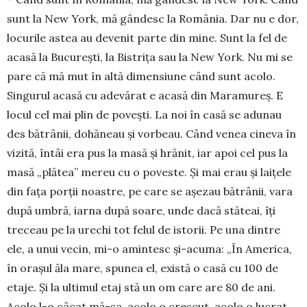
sunt la New York, mă gândesc la Ro­mâ­nia. Dar nu e dor,
locu­rile astea au devenit parte din mine. Sunt la fel de
acasă la București, la Bis­trița sau la New York. Nu mi se
pare că mă mut în altă di­men­siune când sunt acolo.
Singurul aca­să cu ade­vărat e acasă din Ma­ra­mureș. E
locul cel mai plin de povești. La noi în casă se adunau
des bă­trânii, dohăneau și vorbeau. Când venea cineva în
vizită, întâi era pus la masă și hrănit, iar apoi cel pus la
masă „plătea” mereu cu o poveste. Și mai erau și laițele
din fața porții noastre, pe care se așezau bătrânii, vara
după umbră, iarna după soare, unde dacă stăteai, îți
treceau pe la urechi tot felul de istorii. Pe una dintre
ele, a unui vecin, mi-o amin­tesc și-acuma: „În America,
în orașul ăla mare, spu­nea el, există o casă cu 100 de
etaje. Și la ultimul etaj stă un om care are 80 de ani.
Acolo l-o câ­cat mă-sa, acolo o crescut, acolo o lucrat.