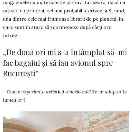
magazinele cu materiale de pictură. Iar seara, dacă nu
mă văd cu prieteni, cel mai probabil ateri­zez la Strand,
una dintre cele mai frumoase librării de pe planetă, în
care sunt în stare să scor­monesc după cărți ore
întregi.
„De două ori mi s-a întâmplat să-mi
fac bagajul și să iau avionul spre
București”
– Cum e experiența artistică ame­ricană? Te-ai adaptat la
lumea lor?