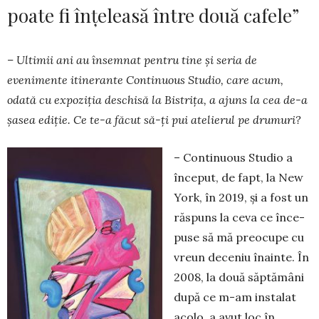
poate fi înțeleasă între două cafele”
– Ultimii ani au însemnat pentru tine și seria de
evenimente itinerante Continuous Studio, care acum,
odată cu expoziția deschisă la Bistrița, a ajuns la cea de-a
șasea ediție. Ce te-a făcut să-ți pui atelierul pe drumuri?
– Continuous Studio a
început, de fapt, la New
York, în 2019, și a fost un
răspuns la ceva ce înce­
pu­­­se să mă preocupe cu
vreun deceniu înainte. În
2008, la două săptămâni
după ce m-am instalat
aco­lo, a avut loc în