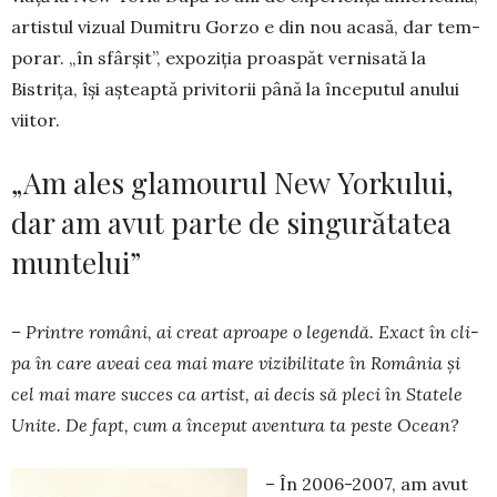
ar­tis­­tul vizual Du­mi­tru Gorzo e din nou aca­să, dar tem­
po­­rar. „în sfârșit”, ex­pozi­ția proaspăt verni­sa­tă la
Bistrița, își aș­teap­­tă privitorii până la înce­pu­tul anului
viitor.
„Am ales glamourul New Yorkului,
dar am avut parte de singurătatea
muntelui”
– Printre români, ai creat aproa­pe o legendă. Exact în cli­
pa în care aveai cea mai mare vi­zi­bilitate în România și
cel mai mare succes ca artist, ai de­cis să pleci în Statele
Unite. De fapt, cum a început aventura ta peste Ocean?
– În 2006-2007, am avut