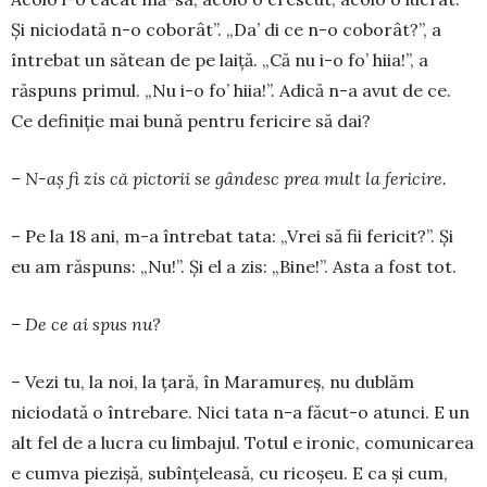
Și nicio­dată n-o coborât”. „Da’ di ce n-o coborât?”, a
întrebat un sătean de pe laiță. „Că nu i-o fo’ hiia!”, a
răspuns primul. „Nu i-o fo’ hiia!”. Adică n-a avut de ce.
Ce definiție mai bună pentru fericire să dai?
– N-aș fi zis că pictorii se gândesc prea mult la fericire.
– Pe la 18 ani, m-a întrebat tata: „Vrei să fii fe­ricit?”. Și
eu am răspuns: „Nu!”. Și el a zis: „Bine!”. Asta a fost tot.
– De ce ai spus nu?
– Vezi tu, la noi, la țară, în Maramureș, nu du­blăm
niciodată o întrebare. Nici tata n-a făcut-o atunci. E un
alt fel de a lucra cu limbajul. Totul e iro­nic, comunicarea
e cumva piezișă, subînțeleasă, cu ricoșeu. E ca și cum,