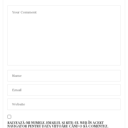
SALVEAZĂ-MI NUMELE, EMAILUL ȘI SITE-UL WEB ÎN ACEST
NAVIGATOR PENTRU DATA VIITOARE CÂND O SĂ COMENTEZ.