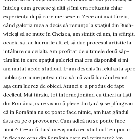
înțeleg cum greșesc și alții și îmi era refuzată chiar
expe­rien­­ța după care mer­sesem. Zece ani mai târ­ziu,
când galeria mea a decis să renunțe la spa­țiul din Bush­
wick și să se mute în Chel­­sea, am simțit că am, în sfârșit,
oca­zia să fac lu­cru­rile alt­fel, să duc pro­cesul artistic la
în­tâl­nire cu ceilalți. Am profitat de ulti­mele două săp­
tămâni în care spațiul galeriei mai era disponibil și mi-
am mutat aco­lo stu­di­oul. L-am deschis în felul ăsta spre
pu­blic și oricine putea intra să mă vadă lucrând exact
așa cum lucrez de obi­cei. Atunci s-a produs de fapt
declicul. Mai târziu, tot interacțio­nând cu tineri artiști
din România, care visau să ple­ce din țară și se plângeau
că în Ro­mâ­nia nu se poa­te face nimic, am luat gân­dul
ăsta ca pe o pro­vocare. Cum adică nu se poate face
nimic? Ce-ar fi dacă mi-aș muta eu studioul tem­porar
în fiecare oraș din Ro­mâ­nia care mă pri­meș­te? Am