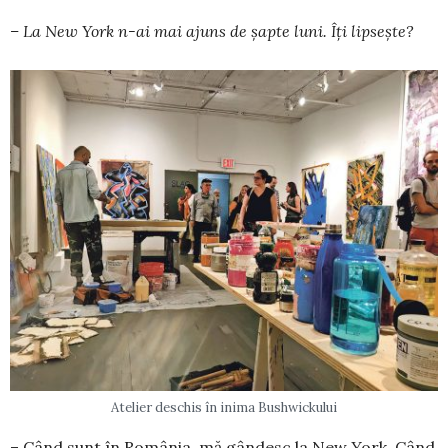
– La New York n-ai mai ajuns de șapte luni. Îți lipsește?
Atelier deschis în inima Bushwickului
– Când sunt în Ro­mâ­nia, mă gândesc la New York. Când