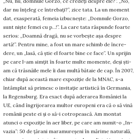
„Nu, nu, domnule Gorzo, ce cre­deți despre ele?”. „No,
dar nu înțeleg ce în­trebați?”, zice tata. La un mo­ment
dat, exaspe­ra­tă, femeia izbucnește: „Dom­nule Gor­zo,
sunt niște fe­mei cu p…!”. La care tata răspunde foarte
serios: „Doamnă dragă, nu se vor­bește așa des­pre
artă!”. Pen­tru mine, a fost un ma­re schimb de în­cre­­
dere, un „lasă, că știe el foarte bine ce face”. Un spri­jin
pe care l-am simțit în foarte multe momente, deși ști­
am că trăsnăile mele îi dau multă bătaie de cap. În 2007,
chiar după această ma­re ex­po­ziție de la MNAC, s-a
întâmplat să pri­mesc o invitație artistică în Ger­mania,
la Regens­burg. Era exact după aderarea României la
UE, când îngri­jo­rarea mul­tor europeni era că o să vină
românii pes­te ei și o să-i cotro­peas­că. Am montat
atunci o expozi­ție în aer liber, pe care am numit-o „In­
va­zia”: 50 de țărani maramu­re­șeni în mă­ri­me natu­ra­lă,