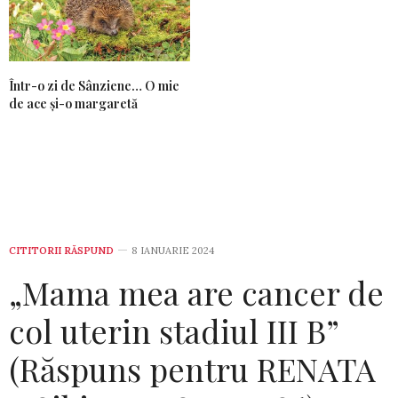
Într-o zi de Sânziene… O mie
de ace și-o margaretă
CITITORII RĂSPUND
8 IANUARIE 2024
„Mama mea are cancer de
col uterin stadiul III B”
(Răspuns pentru RENATA