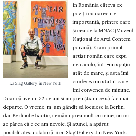
în Ro­mâ­nia câteva ex­
poziții cu oare­care
importanță, printre care
și cea de la MNAC (Muzeul
Național de Artă Con­tem­
porană). Eram primul
artist român care expu­
nea acolo, într-un spațiu
atât de mare, și asta îmi
con­fe­rea un statut care
La Slag Gallery, în New York
îmi convenea de mi­nu­ne.
Doar că aveam 32 de ani și nu prea ști­am ce să fac mai
departe. O vreme, m-am gândit să locuiesc la Berlin,
dar Ber­li­nul e haotic, semăna prea mult cu mine, nu mi
se părea că e ce am nevoie. Și atunci, a apărut
posibilitatea colaborării cu Slag Gallery din New York.