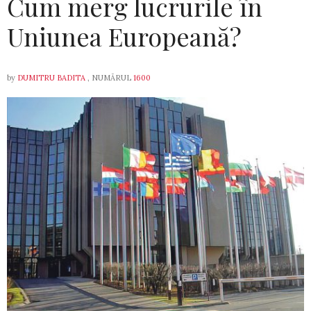
Cum merg lucrurile în
Uniunea Europeană?
by
DUMITRU BADITA
, NUMĂRUL
1600