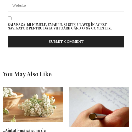
SALVEAZĂ-MI NUMELE, EMAILUL ȘI SITE-UL WEB ÎN ACEST
NAVIGATOR PENTRU DATA VIITOARE CÂND O SĂ COMENTEZ.
You May Also Like
„Ajutați-mă să scap de