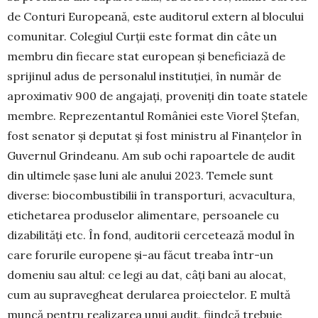
de Conturi Europeană, este auditorul extern al blocului
comunitar. Colegiul Curții este format din câte un
membru din fiecare stat european și beneficiază de
sprijinul adus de personalul instituției, în număr de
aproximativ 900 de angajați, proveniți din toate statele
membre. Reprezentantul României este Viorel Ște­fan,
fost senator și deputat și fost mi­nis­tru al Finanțelor în
Guvernul Grin­dea­nu. Am sub ochi rapoartele de audit
din ultimele șase luni ale anului 2023. Te­me­le sunt
diverse: biocom­bus­ti­bilii în trans­porturi, acvacultura,
eti­che­tarea produ­se­lor alimentare, persoanele cu
dizabi­li­tăți etc. În fond, auditorii cer­cetează mo­dul în
care forurile europene și-au făcut treaba într-un
domeniu sau altul: ce legi au dat, câți bani au alocat,
cum au supra­ve­gheat derularea proiec­telor. E multă
muncă pentru realizarea unui audit, fi­ind­că trebuie