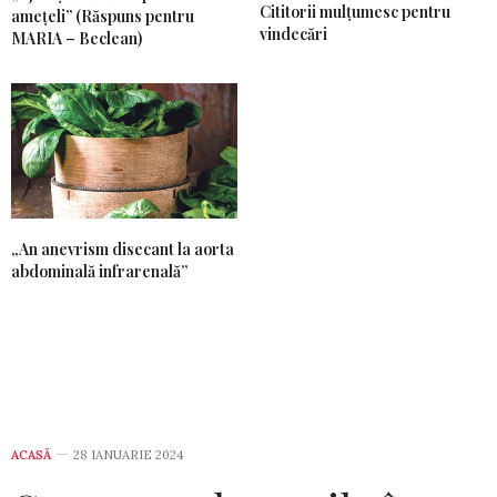
Cititorii mulțumesc pentru
amețeli” (Răspuns pentru
vindecări
MARIA – Beclean)
„An anevrism disecant la aorta
abdominală infrarenală”
ACASĂ
28 IANUARIE 2024