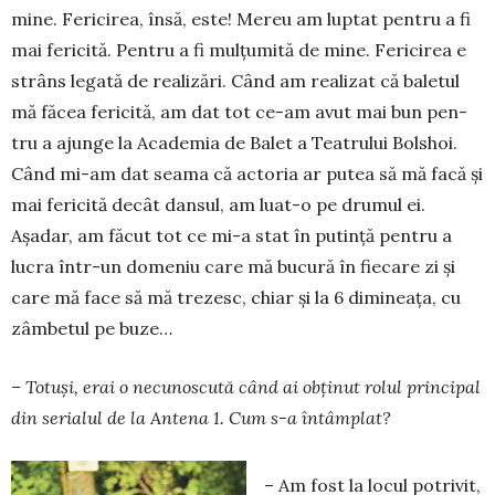
mine. Ferici­rea, însă, este! Mereu am lup­tat pentru a fi
mai feri­ci­tă. Pentru a fi mul­țumită de mine. Fericirea e
strâns legată de rea­lizări. Când am realizat că bale­tul
mă făcea fe­ricită, am dat tot ce-am avut mai bun pen­
tru a ajunge la Academia de Balet a Teatrului Bolshoi.
Când mi-am dat seama că actoria ar putea să mă facă și
mai fericită decât dansul, am luat-o pe drumul ei.
Așadar, am făcut tot ce mi-a stat în putință pentru a
lucra într-un domeniu care mă bucură în fie­ca­re zi și
care mă face să mă trezesc, chiar și la 6 dimineața, cu
zâmbetul pe buze…
– Totuși, erai o necu­nos­cu­tă când ai obținut rolul prin­cipal
din serialul de la Antena 1. Cum s-a întâmplat?
– Am fost la locul potrivit,