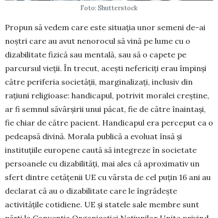
Foto: Shutterstock
Propun să vedem care este situația unor semeni de-ai
noștri care au avut nenorocul să vină pe lume cu o
dizabilitate fizică sau mentală, sau să o capete pe
parcursul vieții. În trecut, acești nefericiți erau împinși
către periferia societății, marginalizați, inclusiv din
rațiuni religioase: handicapul, potrivit moralei creștine,
ar fi semnul săvârșirii unui păcat, fie de către înaintași,
fie chiar de către pacient. Han­dicapul era perceput ca o
pedeapsă divină. Mo­rala publică a evoluat însă și
instituțiile europene caută să integreze în societate
persoanele cu diza­bilități, mai ales că aproximativ un
sfert dintre cetățenii UE cu vârsta de cel pu­țin 16 ani au
declarat că au o dizabilitate care le îngrădește
activitățile cotidiene. UE și statele sale membre sunt