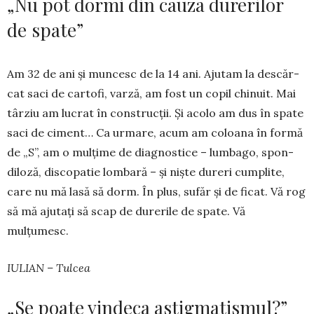
„Nu pot dormi din cauza durerilor
de spate”
Am 32 de ani și mun­cesc de la 14 ani. Ajutam la des­căr­
cat saci de cartofi, varză, am fost un copil chi­nuit. Mai
târ­ziu am lucrat în construcții. Și acolo am dus în spate
saci de ciment… Ca urmare, a­cum am coloana în formă
de „S”, am o mulțime de di­agnostice – lumbago, spon­
diloză, discopatie lombară – și niște dureri cumplite,
care nu mă lasă să dorm. În plus, sufăr și de ficat. Vă rog
să mă ajutați să scap de dure­rile de spate. Vă
mulțumesc.
IULIAN – Tulcea
„Se poate vindeca astigmatismul?”