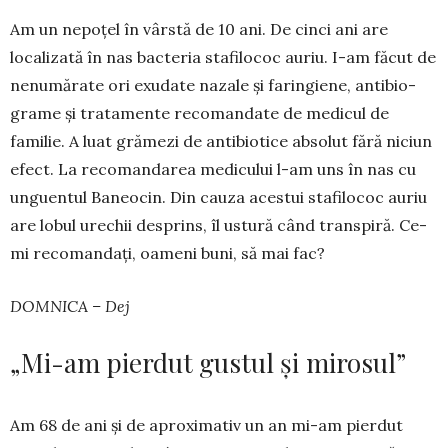
Am un nepoțel în vârstă de 10 ani. De cinci ani are
localizată în nas bacteria stafilococ auriu. I-am făcut de
nenumărate ori exudate nazale și fa­ringiene, antibio­
grame și tratamente reco­man­date de medicul de
familie. A luat grămezi de anti­biotice absolut fără niciun
efect. La re­co­man­darea medicului l-am uns în nas cu
un­gu­en­tul Baneocin. Din cauza acestui stafilococ au­riu
are lobul urechii desprins, îl ustură când transpiră. Ce-
mi recoman­dați, oameni buni, să mai fac?
DOMNICA – Dej
„Mi-am pierdut gustul și mirosul”
Am 68 de ani și de apro­ximativ un an mi-am pier­dut