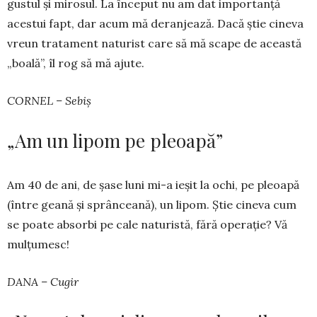
gustul și mirosul. La început nu am dat im­por­tanță
acestui fapt, dar acum mă deran­jează. Da­că știe cineva
vreun tratament naturist care să mă scape de această
„boală”, îl rog să mă ajute.
CORNEL – Sebiș
„Am un lipom pe pleoapă”
Am 40 de ani, de șase luni mi-a ieșit la ochi, pe pleoa­pă
(între geană și sprân­ceană), un lipom. Știe cineva cum
se poate ab­sorbi pe cale na­tu­ristă, fără operație? Vă
mul­țu­mesc!
DANA – Cugir