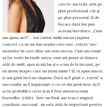
ca­re le-am trăit, atât pe
plan pro­fesional, cât și
pe plan personal. Și de
fiecare dată îmi pun
aceeași între­ba­re: „Cum
am ajuns aici?”. Am căutat mulți ani un răs­puns
concret, ca să-mi dau seama care este „re­țeta” mo­
men­telor în care chiar am avut suc­ces. Cum am reușit
să fac toa­te lu­cru­rile astea, cum am pu­tut să dansez
atât de mult, apoi să mă las și s-o iau de la început, pe
un drum des­pre care nu știam ni­mic? Și, vă spun sincer,
n-am găsit încă un răs­puns. Dacă aș fi găsit o „re­țetă” a
succe­su­lui, aș fi împăr­tă­șit-o cu cei din jurul meu. Aș fi
scris pro­ba­bil o carte și aș fi fost autoarea unui
bestseller. (râ­de) Într-un final, am tras o sin­gu­ră
concluzie: suc­ce­sul nu este atât de impor­tant pentru