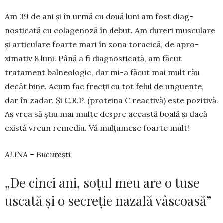
Am 39 de ani și în urmă cu două luni am fost diag­
nosticată cu colagenoză în de­but. Am dureri musculare
și articulare foarte mari în zona toracică, de apro­
ximativ 8 luni. Până a fi diagnosticată, am făcut
tratament balneologic, dar mi-a făcut mai mult rău
decât bine. Acum fac frecții cu tot felul de ungu­ente,
dar în zadar. Și C.R.P. (proteina C reactivă) este pozitivă.
Aș vrea să știu mai multe despre această boală și dacă
există vreun remediu. Vă mul­țumesc foarte mult!
ALINA – București
„De cinci ani, soțul meu are o tuse
uscată și o secreție nazală vâscoasă”