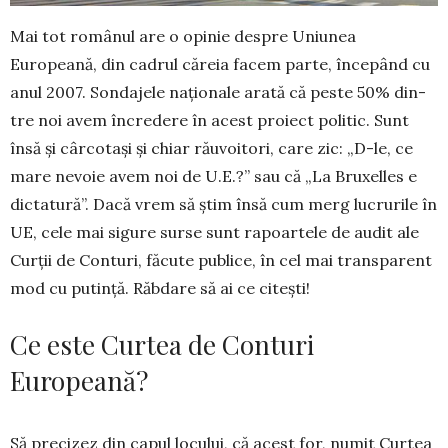
Mai tot românul are o opinie despre Uni­unea
Europeană, din cadrul că­re­ia facem parte, începând cu
anul 2007. Sondajele naționale arată că peste 50% din­
tre noi avem încredere în acest proiect politic. Sunt
însă și cârcotași și chiar răuvoitori, care zic: „D-le, ce
mare nevoie avem noi de U.E.?” sau că „La Bruxelles e
dictatură”. Dacă vrem să știm însă cum merg lucrurile în
UE, cele mai sigure surse sunt rapoartele de audit ale
Curții de Conturi, făcute publice, în cel mai transparent
mod cu putință. Răbdare să ai ce citești!
Ce este Curtea de Conturi
Europeană?
Să precizez din capul locului, că acest for, numit Curtea