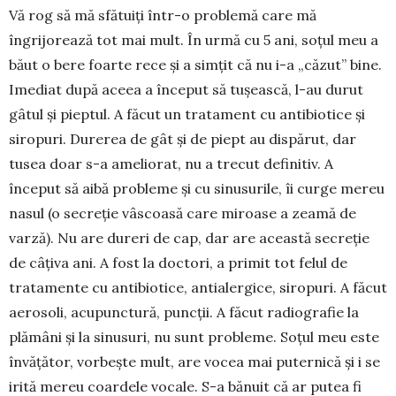
Vă rog să mă sfătuiți într-o problemă care mă
îngrijorează tot mai mult. În urmă cu 5 ani, soțul meu a
băut o bere foarte rece și a simțit că nu i-a „căzut” bine.
Imediat după aceea a început să tușeas­că, l-au durut
gâtul și pieptul. A făcut un tratament cu anti­biotice și
siropuri. Durerea de gât și de piept au dis­părut, dar
tusea doar s-a ameliorat, nu a trecut defi­nitiv. A
început să aibă probleme și cu sinusurile, îi curge mereu
nasul (o secreție vâscoasă care mi­roase a zeamă de
varză). Nu are dureri de cap, dar are aceas­tă secreție
de câțiva ani. A fost la doc­tori, a primit tot felul de
tratamente cu anti­biotice, antialergice, siro­puri. A făcut
aerosoli, acupunctură, puncții. A făcut radiografie la
plă­mâni și la sinusuri, nu sunt proble­me. Soțul meu este
învățător, vor­bește mult, are vocea mai pu­ternică și i se
iri­tă me­reu coar­dele vo­cale. S-a bănuit că ar pu­tea fi