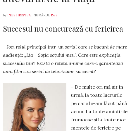
by
INES HRISTEA
, NUMĂRUL
1599
Succesul nu concurează cu fericirea
– Joci rolul principal într-un serial care se bu­cură de mare
audiență: „Lia – Soția soțului meu”. Care este explicația
succesului tău? Există o rețetă anume care-i garantează
unui film sau serial de televiziune succesul?
– De multe ori mă uit în
urmă, la toate lucrurile
pe care le-am făcut până
acum. La toate amin­tirile
fru­­moase și la toate mo­
men­tele de fericire pe