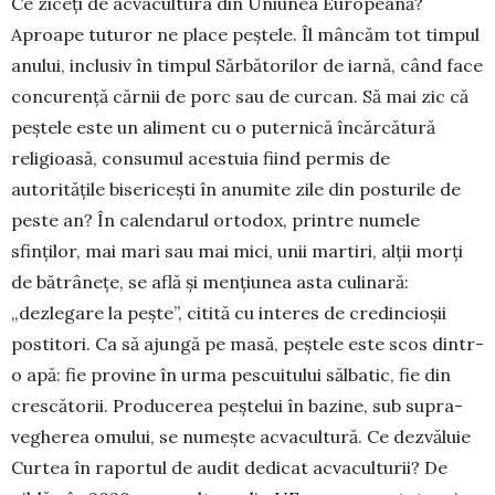
Ce ziceți de acvacultura din Uniunea Euro­pea­nă?
Aproape tuturor ne place peștele. Îl mâncăm tot timpul
anului, inclusiv în timpul Sărbătorilor de iarnă, când face
concurență cărnii de porc sau de curcan. Să mai zic că
peștele este un aliment cu o puternică încărcătură
religioasă, consumul acestuia fiind permis de
autoritățile bisericești în anumite zile din posturile de
peste an? În calendarul orto­dox, printre numele
sfinților, mai mari sau mai mici, unii martiri, alții morți
de bătrânețe, se află și mențiunea asta culinară:
„dezlegare la pește”, citită cu interes de credincioșii
postitori. Ca să ajungă pe masă, peștele este scos dintr-
o apă: fie pro­vine în urma pescuitului sălbatic, fie din
cres­cătorii. Producerea peștelui în bazine, sub supra­
vegherea omului, se numește acvacultură. Ce dez­vă­luie
Curtea în raportul de audit dedicat acva­cul­turii? De