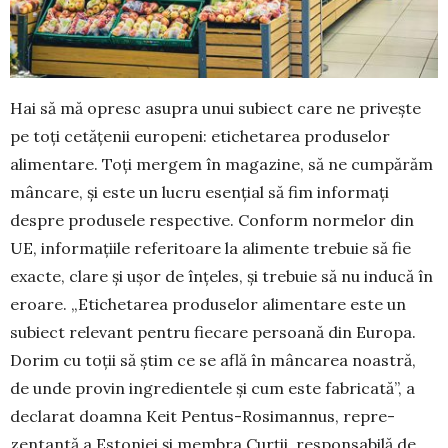
Hai să mă opresc asupra unui subiect care ne privește
pe toți cetățenii euro­peni: etichetarea produselor
alimentare. Toți mergem în magazine, să ne cumpă­răm
mâncare, și este un lucru esențial să fim informați
despre produsele respec­ti­ve. Conform normelor din
UE, informa­țiile referitoare la alimente trebuie să fie
exacte, clare și ușor de înțeles, și tre­buie să nu inducă în
eroare. „Etichetarea pro­du­selor alimentare este un
subiect re­le­vant pentru fiecare persoană din Euro­pa.
Dorim cu toții să știm ce se află în mân­ca­rea noastră,
de unde provin ingre­di­entele și cum este fabricată”, a
declarat doam­na Keit Pentus-Rosiman­nus, repre­
zentantă a Estoniei și membra Curții, res­ponsabilă de