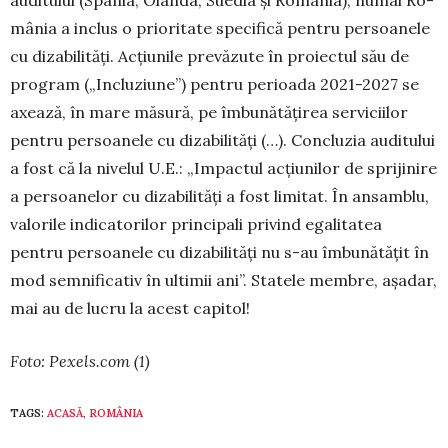
auditului (Spania, Olan­da, Suedia și România), numai Ro­
mânia a inclus o prioritate spe­cifică pen­tru persoanele
cu dizabilități. Acțiunile prevăzute în proiectul său de
program („Incluziune”) pentru perioada 2021-2027 se
axează, în mare măsură, pe îm­bunătățirea serviciilor
pentru persoa­nele cu dizabilități (…). Concluzia audi­tului
a fost că la nivelul U.E.: „Im­pactul ac­țiu­nilor de sprijinire
a persoanelor cu dizabilități a fost limitat. În ansamblu,
valorile indicatorilor principali privind egalitatea
pentru persoanele cu dizabili­tăți nu s-au îmbunătățit în
mod semnificativ în ultimii ani”. Statele membre, așadar,
mai au de lucru la acest capitol!
Foto: Pexels.com (1)
TAGS:
ACASĂ
,
ROMÂNIA