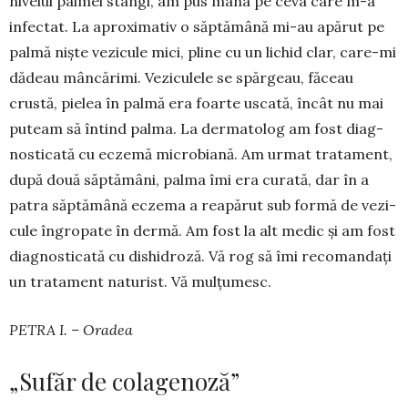
nivelul palmei stângi, am pus mâna pe ceva care m-a
infectat. La aproximativ o săptă­mână mi-au apărut pe
palmă niște vezicule mici, pline cu un lichid clar, care-mi
dădeau mâncă­rimi. Veziculele se spărgeau, fă­ceau
crustă, pielea în palmă era foarte uscată, în­cât nu mai
puteam să întind pal­ma. La der­ma­tolog am fost diag­
nos­ticată cu eczemă mi­cro­biană. Am urmat trata­ment,
după două săptă­mâni, palma îmi era curată, dar în a
patra săp­tămână eczema a reapărut sub formă de ve­zi­
cule îngro­pate în dermă. Am fost la alt medic și am fost
diag­nos­ticată cu dishidroză. Vă rog să îmi re­co­mandați
un tratament naturist. Vă mul­țumesc.
PETRA I. – Oradea
„Sufăr de colagenoză”