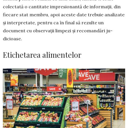
colectată o cantitate impre­sionantă de informații, din
fiecare stat membru, apoi aceste date trebuie anali­zate
și interpretate, pentru ca în final să rezulte un
document cu observații lim­pezi și recomandări ju­
dicioase.
Etichetarea alimentelor