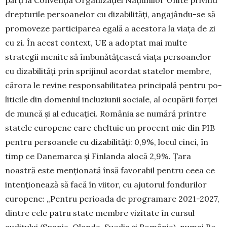
părți la Con­ven­ția Organizației Națiunilor Unite privind
drepturile persoanelor cu diza­bi­lități, angajându-se să
promoveze parti­ci­pa­rea egală a acestora la viața de zi
cu zi. În acest context, UE a adoptat mai multe
strategii menite să îmbunătățească viața persoanelor
cu dizabilități prin sprijinul acordat statelor membre,
cărora le revine responsabilitatea principală pentru po­
li­ticile din domeniul incluziu­nii sociale, al ocupării forței
de muncă și al educa­ției. România se numără printre
statele europene care cheltuie un procent mic din PIB
pentru persoanele cu diza­bi­lități: 0,9%, locul cinci, în
timp ce Da­nemarca și Finlanda alocă 2,9%. Țara
noastră este menționată însă favorabil pentru ceea ce
intenționează să facă în viitor, cu ajutorul fondurilor
europene: „Pentru perioada de programare 2021-2027,
dintre cele patru state membre vizitate în cursul