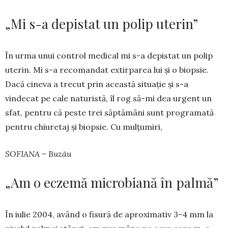
„Mi s-a depistat un polip uterin”
În urma unui control medical mi s-a depistat un polip
uterin. Mi s-a recomandat extirparea lui și o biop­sie.
Dacă cineva a trecut prin această si­tuație și s-a
vindecat pe cale naturistă, îl rog să-mi dea urgent un
sfat, pentru că peste trei săptămâni sunt programată
pen­tru chiuretaj și biopsie. Cu mulțumiri,
SOFIANA – Buzău
„Am o eczemă microbiană în palmă”
În iulie 2004, având o fisură de aproximativ 3-4 mm la