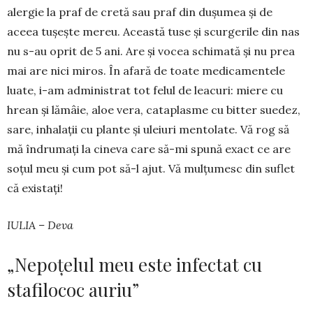
alergie la praf de cretă sau praf din du­șu­mea și de
aceea tușește mereu. Această tu­se și scurgerile din nas
nu s-au oprit de 5 ani. Are și vo­cea schim­ată și nu prea
mai are nici miros. În afară de toate medicamentele
luate, i-am administrat tot felul de leacuri: miere cu
hrean și lămâie, aloe vera, cata­plasme cu bitter suedez,
sare, inhalații cu plante și uleiuri men­tolate. Vă rog să
mă îndru­mați la cineva care să-mi spună exact ce are
soțul meu și cum pot să-l ajut. Vă mulțumesc din suflet
că existați!
IULIA – Deva
„Nepoțelul meu este infectat cu
stafilococ auriu”