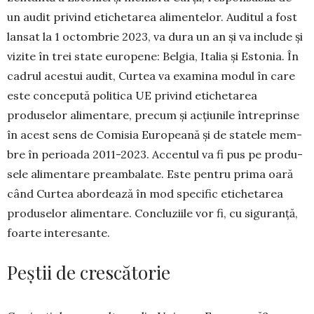
un audit privind etichetarea ali­men­telor. Auditul a fost
lansat la 1 octombrie 2023, va dura un an și va include și
vizite în trei state eu­ro­pene: Belgia, Italia și Estonia. În
cadrul acestui au­dit, Curtea va examina modul în care
este con­ce­pută politica UE privind eti­chetarea
produselor alimen­ta­re, precum și acțiunile între­prin­se
în acest sens de Co­mi­sia Europeană și de statele mem­
bre în perioada 2011-2023. Accentul va fi pus pe produ­
sele alimentare preambalate. Este pentru prima oară
când Curtea abordează în mod specific etichetarea
produselor alimentare. Concluziile vor fi, cu sigu­ranță,
foarte interesante.
Peștii de crescătorie