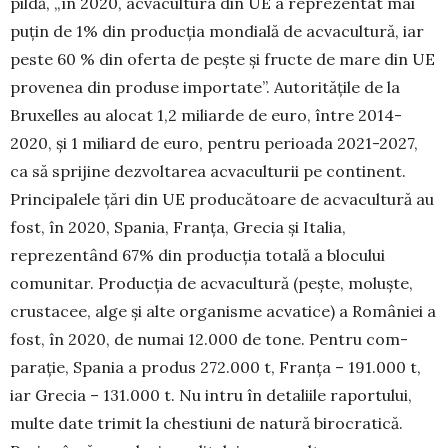
pildă, „în 2020, acvacultura din UE a reprezentat mai
puțin de 1% din producția mon­di­a­lă de acvacultură, iar
peste 60 % din oferta de peș­te și fructe de mare din UE
provenea din produ­se importate”. Autoritățile de la
Bruxelles au alocat 1,2 miliarde de euro, între 2014-
2020, și 1 miliard de euro, pentru perioada 2021-2027,
ca să sprijine dezvoltarea acvaculturii pe continent.
Principalele țări din UE producătoare de acvacultură au
fost, în 2020, Spania, Franța, Grecia și Italia,
reprezentând 67% din producția totală a blocului
comunitar. Producția de acvacultură (pește, moluște,
crusta­ce­e, alge și alte organisme acvatice) a României a
fost, în 2020, de numai 12.000 de tone. Pentru com­­
parație, Spania a produs 272.000 t, Franța – 191.000 t,
iar Grecia – 131.000 t. Nu intru în detaliile raportului,
multe date trimit la chestiuni de natură birocratică.