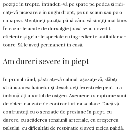
poziție în trepte. Întindeți-vă pe spate pe podea și ridi­
cați-vă picioarele în unghi drept, pe un sca­un sau pe o
canapea. Mențineți poziția până când vă simțiți mai bine.
În cazurile acute de dor­salgie joasă s-au dovedit
eficiente și ge­lurile speciale cu ingrediente antiinfla­ma­
toare. Să le aveți permanent în casă.
Am dureri severe în piept
În primul rând, păstrați-vă calmul, așe­zați-vă, slăbiți
strânsoarea hainelor și des­chideți ferestrele pentru a
îmbunătăți aportul de oxigen. Asemenea simptome sunt
de obi­cei cauzate de contracturi musculare. Dacă vă
confruntați cu o senzație de pre­siu­ne în piept, cu
durere, cu scă­derea tensiunii arteriale, cu creșterea
pul­sului, cu dificultăți de respirație și aveți pielea palidă,