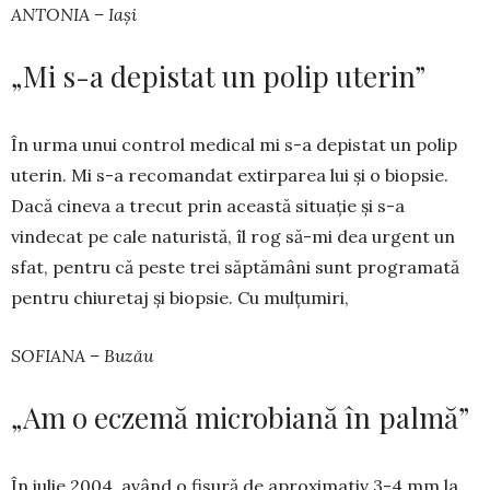
ANTONIA – Iași
„Mi s-a depistat un polip uterin”
În urma unui control medical mi s-a depistat un polip
uterin. Mi s-a recomandat extirparea lui și o biop­sie.
Dacă cineva a trecut prin această si­tuație și s-a
vindecat pe cale naturistă, îl rog să-mi dea urgent un
sfat, pentru că peste trei săptămâni sunt programată
pen­tru chiuretaj și biopsie. Cu mulțumiri,
SOFIANA – Buzău
„Am o eczemă microbiană în palmă”
În iulie 2004, având o fisură de aproximativ 3-4 mm la