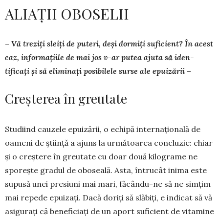
ALIAȚII OBOSELII
– Vă treziți sleiți de puteri, deși dormiți su­­­ficient? În acest
caz, informațiile de mai jos v-ar putea ajuta să iden­
tificați și să eli­minați posi­bi­lele sur­­se ale epuizării –
Creșterea în greutate
Studiind cauzele epuizării, o echipă internațională de
oa­meni de știință a ajuns la următoarea concluzie: chiar
și o creștere în greutate cu doar două kilograme ne
sporește gradul de oboseală. Asta, întrucât inima este
supusă unei presiuni mai mari, făcându-ne să ne simțim
mai repede epuizați. Dacă doriți să slăbiți, e indicat să vă
asigurați că beneficiați de un aport suficient de vitamine