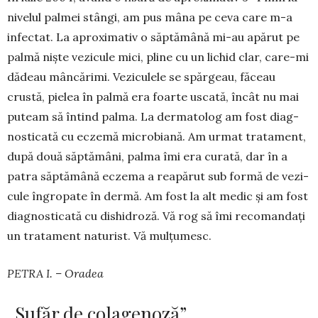
nivelul palmei stângi, am pus mâna pe ceva care m-a
infectat. La aproximativ o săptă­mână mi-au apărut pe
palmă niște vezicule mici, pline cu un lichid clar, care-mi
dădeau mâncă­rimi. Veziculele se spărgeau, fă­ceau
crustă, pielea în palmă era foarte uscată, în­cât nu mai
puteam să întind pal­ma. La der­ma­tolog am fost diag­
nos­ticată cu eczemă mi­cro­biană. Am urmat trata­ment,
după două săptă­mâni, palma îmi era curată, dar în a
patra săp­tămână eczema a reapărut sub formă de ve­zi­
cule îngro­pate în dermă. Am fost la alt medic și am fost
diag­nos­ticată cu dishidroză. Vă rog să îmi re­co­mandați
un tratament naturist. Vă mul­țumesc.
PETRA I. – Oradea
„Sufăr de colagenoză”