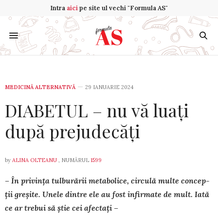
Intra
aici
pe site ul vechi "Formula AS"
MEDICINĂ ALTERNATIVĂ
29 IANUARIE 2024
DIABETUL – nu vă luați
după prejudecăți
by
ALINA OLTEANU
, NUMĂRUL
1599
– În privința tulburării metabolice, circulă multe con­cep­
ții greșite. Unele dintre ele au fost infirmate de mult. Iată
ce ar trebui să știe cei afectați –