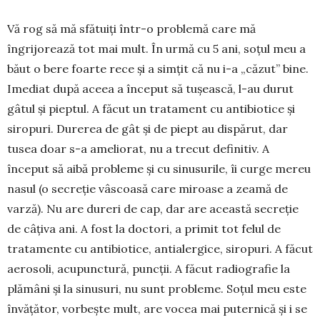
Vă rog să mă sfătuiți într-o problemă care mă
îngrijorează tot mai mult. În urmă cu 5 ani, soțul meu a
băut o bere foarte rece și a simțit că nu i-a „căzut” bine.
Imediat după aceea a început să tușeas­că, l-au durut
gâtul și pieptul. A făcut un tratament cu anti­biotice și
siropuri. Durerea de gât și de piept au dis­părut, dar
tusea doar s-a ameliorat, nu a trecut defi­nitiv. A
început să aibă probleme și cu sinusurile, îi curge mereu
nasul (o secreție vâscoasă care mi­roase a zeamă de
varză). Nu are dureri de cap, dar are aceas­tă secreție
de câțiva ani. A fost la doc­tori, a primit tot felul de
tratamente cu anti­biotice, antialergice, siro­puri. A făcut
aerosoli, acupunctură, puncții. A făcut radiografie la
plă­mâni și la sinusuri, nu sunt proble­me. Soțul meu este
învățător, vor­bește mult, are vocea mai pu­ternică și i se