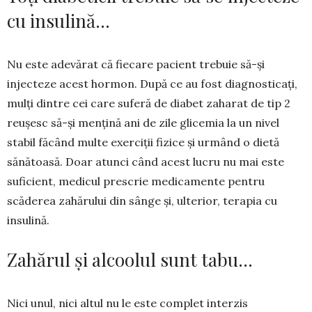
cu insulină…
Nu este adevărat că fiecare pacient trebuie să-și
injecteze acest hormon. După ce au fost diagnosticați,
mulți dintre cei care suferă de diabet zaharat de tip 2
reușesc să-și mențină ani de zile glicemia la un nivel
stabil făcând multe exerciții fizice și urmând o dietă
sănătoasă. Doar atunci când acest lucru nu mai este
suficient, medicul prescrie me­di­camente pen­tru
scăderea zahărului din sânge și, ulterior, terapia cu
insu­lină.
Zahărul și alcoolul sunt tabu…
Nici unul, nici altul nu le este complet interzis