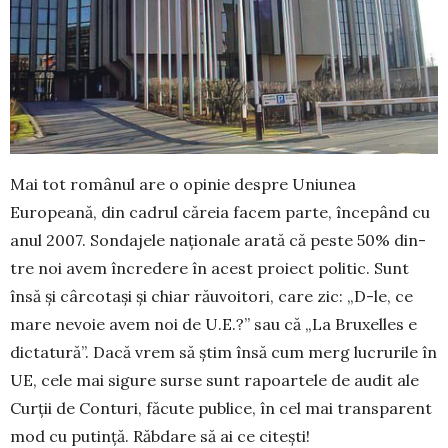
Mai tot românul are o opinie despre Uni­unea
Europeană, din cadrul că­re­ia facem parte, începând cu
anul 2007. Sondajele naționale arată că peste 50% din­
tre noi avem încredere în acest proiect politic. Sunt
însă și cârcotași și chiar răuvoitori, care zic: „D-le, ce
mare nevoie avem noi de U.E.?” sau că „La Bruxelles e
dictatură”. Dacă vrem să știm însă cum merg lucrurile în
UE, cele mai sigure surse sunt rapoartele de audit ale
Curții de Conturi, făcute publice, în cel mai transparent
mod cu putință. Răbdare să ai ce citești!