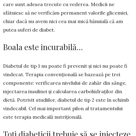
care sunt adesea trecute cu vederea. Medicii ne
sfătuiesc să ne verificăm per­manent valorile glicemiei,
chiar dacă nu avem nici cea mai mică bănuială că am
putea suferi de diabet.
Boala este incurabilă…
Diabetul de tip 1 nu poate fi prevenit și nici nu poate fi
vindecat. Terapia con­ven­țională se bazează pe trei
componente: verificarea nivelului de zahăr din sânge,
in­jectarea insulinei și calcularea car­bohi­draților din
dietă. Potrivit studiilor, diabetul de tip 2 este în schimb
vindecabil. Cel mai important pilon al tratamentului
este terapia medicală nutri­țională.
Toți diabeticii trebuie să se injecteze