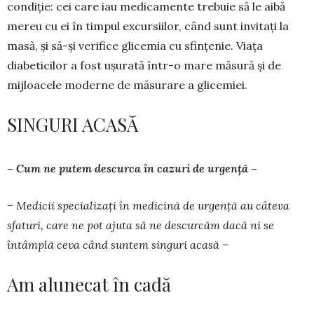
condiție: cei care iau medicamente tre­buie să le aibă
mereu cu ei în timpul excur­siilor, când sunt invitați la
masă, și să-și verifice gli­cemia cu sfințenie. Viața
diabeticilor a fost ușurată într-o mare măsură și de
mijloacele moderne de măsurare a glicemiei.
SINGURI ACASĂ
– Cum ne putem descurca în cazuri de urgență –
– Medicii specializați în medicină de urgență au câteva
sfaturi, care ne pot ajuta să ne descurcăm dacă ni se
întâmplă ceva când suntem singuri acasă –
Am alunecat în cadă