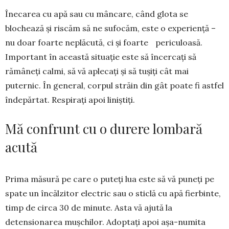
Înecarea cu apă sau cu mân­care, când glota se
blochea­ză și riscăm să ne sufocăm, este o experiență –
nu doar foarte neplăcută, ci și foarte periculoasă.
Important în a­ceas­tă situație este să încercați să
rămâneți calmi, să vă aplecați și să tușiți cât mai
puternic. În gene­ral, corpul stră­in din gât poate fi astfel
înde­părtat. Res­pirați apoi liniștiți.
Mă confrunt cu o durere lombară
acută
Prima măsură pe care o puteți lua este să vă puneți pe
spate un încălzitor electric sau o sticlă cu apă fierbinte,
timp de circa 30 de minute. Asta vă ajută la
detensionarea muș­chilor. Adoptați apoi așa-numita