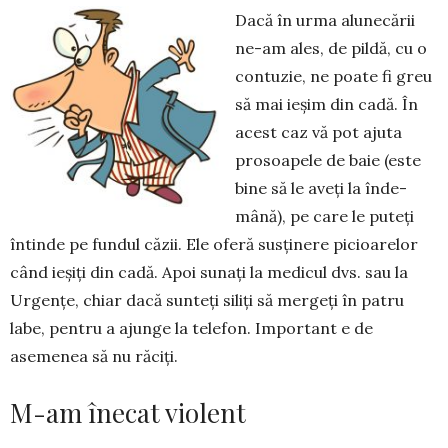
Dacă în urma alunecării
ne-am ales, de pildă, cu o
contuzie, ne poate fi greu
să mai ieșim din cadă. În
acest caz vă pot ajuta
pro­soapele de baie (este
bine să le aveți la înde­
mână), pe care le puteți
întinde pe fundul căzii. Ele oferă susținere pi­cioa­relor
când ieșiți din cadă. Apoi sunați la me­dicul dvs. sau la
Urgențe, chiar dacă sunteți siliți să mergeți în patru
labe, pentru a ajunge la telefon. Important e de
asemenea să nu răciți.
M-am înecat violent