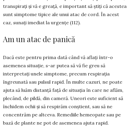
transpirați și vă e greață, e important să știți că acestea
sunt simptome tipice ale unui atac de cord. În acest
caz, sunați imediat la urgențe (112).
Am un atac de panică
Dacă este pentru prima dată când vă aflați într-o
asemenea situație, s-ar putea să vă fie greu să
interpretați unele simptome, precum respirația
îngreunată sau pulsul rapid. În multe cazuri, ne poate
ajuta să luăm distanță față de situația în care ne aflăm,
plecând, de pildă, din cameră. Uneori este suficient să
închidem ochii și să respirăm conștient, sau să ne
concentrăm pe altceva. Remediile hemeopate sau pe
bază de plante ne pot de asemenea ajuta rapid.