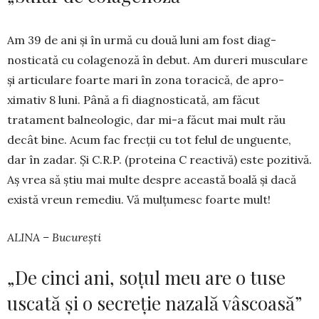
Am 39 de ani și în urmă cu două luni am fost diag­
nosticată cu colagenoză în de­but. Am dureri musculare
și articulare foarte mari în zona toracică, de apro­
ximativ 8 luni. Până a fi diagnosticată, am făcut
tratament balneologic, dar mi-a făcut mai mult rău
decât bine. Acum fac frecții cu tot felul de ungu­ente,
dar în zadar. Și C.R.P. (proteina C reactivă) este pozitivă.
Aș vrea să știu mai multe despre această boală și dacă
există vreun remediu. Vă mul­țumesc foarte mult!
ALINA – București
„De cinci ani, soțul meu are o tuse
uscată și o secreție nazală vâscoasă”