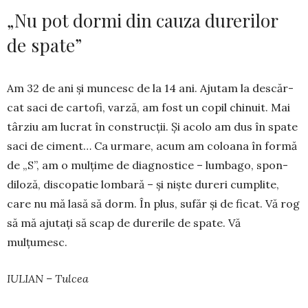
„Nu pot dormi din cauza durerilor
de spate”
Am 32 de ani și mun­cesc de la 14 ani. Ajutam la des­căr­
cat saci de cartofi, varză, am fost un copil chi­nuit. Mai
târ­ziu am lucrat în construcții. Și acolo am dus în spate
saci de ciment… Ca urmare, a­cum am coloana în formă
de „S”, am o mulțime de di­agnostice – lumbago, spon­
diloză, discopatie lombară – și niște dureri cumplite,
care nu mă lasă să dorm. În plus, sufăr și de ficat. Vă rog
să mă ajutați să scap de dure­rile de spate. Vă
mulțumesc.
IULIAN – Tulcea