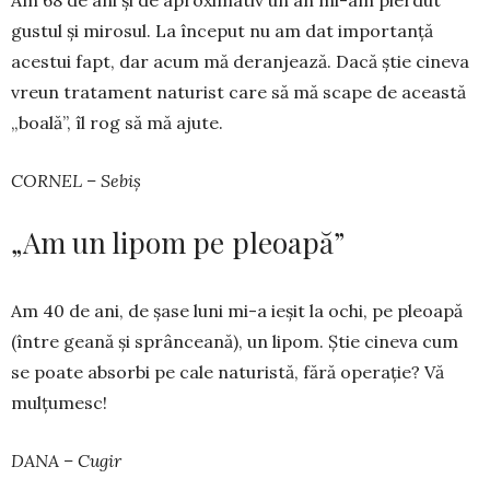
Am 68 de ani și de apro­ximativ un an mi-am pier­dut
gustul și mirosul. La început nu am dat im­por­tanță
acestui fapt, dar acum mă deran­jează. Da­că știe cineva
vreun tratament naturist care să mă scape de această
„boală”, îl rog să mă ajute.
CORNEL – Sebiș
„Am un lipom pe pleoapă”
Am 40 de ani, de șase luni mi-a ieșit la ochi, pe pleoa­pă
(între geană și sprân­ceană), un lipom. Știe cineva cum
se poate ab­sorbi pe cale na­tu­ristă, fără operație? Vă
mul­țu­mesc!
DANA – Cugir