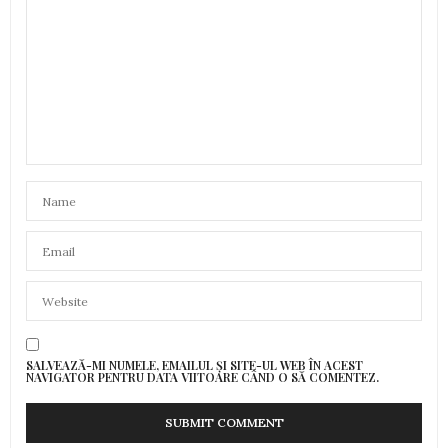
SALVEAZĂ-MI NUMELE, EMAILUL ȘI SITE-UL WEB ÎN ACEST
NAVIGATOR PENTRU DATA VIITOARE CÂND O SĂ COMENTEZ.