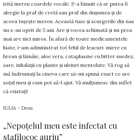
iri­tă me­reu coar­dele vo­cale. S-a bănuit că ar pu­tea fi
alergie la praf de cretă sau praf din du­șu­mea și de
aceea tușește mereu. Această tu­se și scurgerile din nas
nu s-au oprit de 5 ani. Are și vo­cea schim­ată și nu prea
mai are nici miros. În afară de toate medicamentele
luate, i-am administrat tot felul de leacuri: miere cu
hrean și lămâie, aloe vera, cata­plasme cu bitter suedez,
sare, inhalații cu plante și uleiuri men­tolate. Vă rog să
mă îndru­mați la cineva care să-mi spună exact ce are
soțul meu și cum pot să-l ajut. Vă mulțumesc din suflet
că existați!
IULIA – Deva
„Nepoțelul meu este infectat cu
stafilococ auriu”