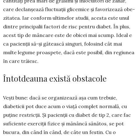
cantități prea mari de gră­simi și înlo­cuitori de zahăr,
care declan­șează fluctuații gli­cemice și favorizează obe­
zi­tatea. Iar conform ultimelor studii, acesta este unul
dintre prin­cipalii factori de risc pentru diabet. În plus,
acest tip de mâncare este de obicei mai scump. Ideal e
ca pacienții să-și gătească sin­guri, folosind cât mai
multe legume proaspete, dacă este posibil, din regiunea
în care trăiesc.
Întotdeauna există obstacole
Vești bune: dacă se organizează așa cum tre­buie,
diabeticii pot duce acum o viață complet nor­mală, cu
puține restricții. Și pacienții cu diabet de tip 2, care fac
suficiente exerciții fizice și mănâncă sănătos, se pot
bucura, din când în când, de câte un festin. Cu o