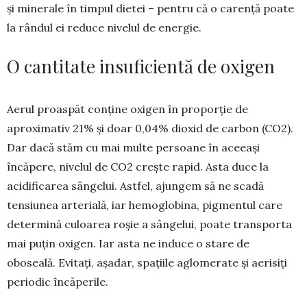
și minerale în timpul dietei – pentru că o carență poate
la rândul ei reduce nivelul de energie.
O cantitate insuficientă de oxigen
Aerul proaspăt conține oxigen în proporție de
aproximativ 21% și doar 0,04% dioxid de carbon (CO2).
Dar dacă stăm cu mai multe persoane în aceeași
încăpere, nivelul de CO2 crește rapid. Asta duce la
acidificarea sângelui. Astfel, ajungem să ne scadă
tensiunea arterială, iar hemoglobina, pigmentul care
determină culoarea roșie a sângelui, poate transporta
mai puțin oxigen. Iar asta ne induce o stare de
oboseală. Evitați, așadar, spațiile aglomerate și aerisiți
periodic încăperile.