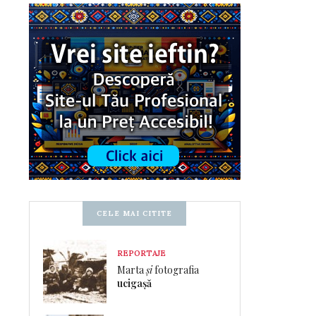
CELE MAI CITITE
REPORTAJE
Marta
și
fotografia
ucigașă