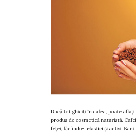
Dacă tot ghiciți în cafea, poate aflați
produs de cosmetică naturistă. Cafeina
feței, făcându-i elastici și activi. Ban