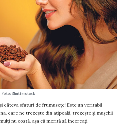
Foto: Shutterstock
 și câteva sfaturi de fru­musețe! Este un veritabil
, care ne tre­­zește din ațipeală, trezește și muș­chii
i mulți nu costă, așa că merită să încer­cați.