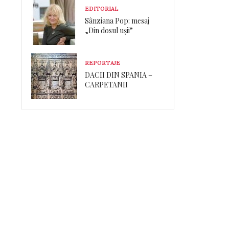
EDITORIAL
Sânziana Pop: mesaj
„Din dosul ușii”
REPORTAJE
DACII DIN SPANIA –
CARPETANII