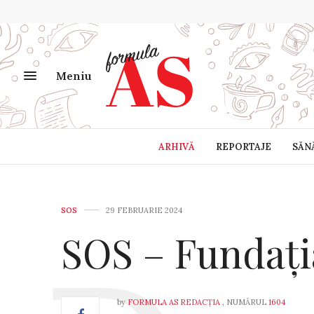
Meniu
ARHIVĂ
REPORTAJE
SĂN
SOS
29 FEBRUARIE 2024
SOS – Fundați
by
FORMULA AS REDACȚIA
, NUMĂRUL
1604