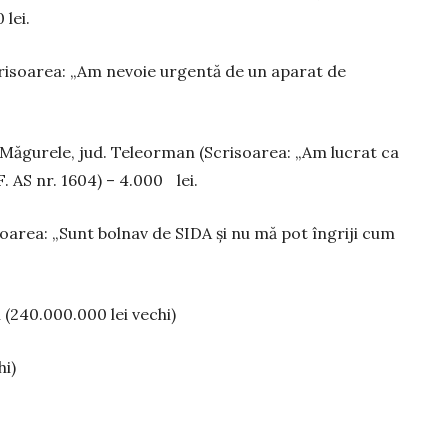
 lei.
i­soarea: „Am nevoie urgentă de un aparat de
gu­rele, jud. Teleorman (Scrisoarea: „Am lucrat ca
F. AS nr. 1604) – 4.000 lei.
­rea: „Sunt bolnav de SIDA și nu mă pot îngriji cum
240.000.000 lei vechi)
hi)