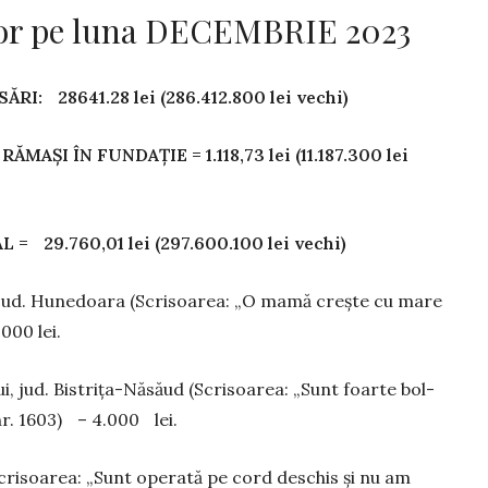
elor pe luna DECEMBRIE 2023
SĂRI: 28641.28 lei (286.412.800 lei vechi)
 RĂMAȘI ÎN FUNDAȚIE = 1.118,73 lei (11.187.300 lei
L = 29.760,01 lei (297.600.100 lei vechi)
ud. Hunedoara (Scrisoarea: „O mamă crește cu mare
000 lei.
, jud. Bistrița-Năsăud (Scrisoarea: „Sunt foarte bol­
 nr. 1603) – 4.000 lei.
i­­soarea: „Sunt operată pe cord deschis și nu am