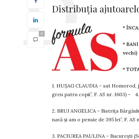
Distribuția ajutoar
* ÎNCA
0
* BANI
vechi)
* TOTA
1. HUȘAG CLAUDIA – sat Homorod, j
greu patru copii”, F. AS nr. 1603) – 4.
2. BRUJ ANGELICA – Bistrița Bârgăului
navă și am o pensie de 395 lei”, F. AS
3. PACIUREA PAULINA – București (Scr