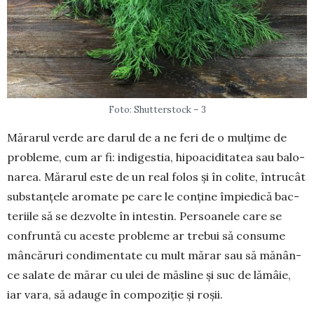
Foto: Shutterstock – 3
Mărarul verde are da­rul de a ne feri de o mul­țime de
probleme, cum ar fi: indigestia, hipoaci­di­tatea sau ba­lo­­
na­rea. Mărarul este de un real folos și în colite, în­tru­cât
sub­stan­țele aromate pe care le con­­ține îm­pie­dică bac­
te­riile să se dezvolte în in­testin. Per­­soanele care se
con­fruntă cu aces­te pro­­ble­­me ar tre­bui să con­sume
mâncăruri con­­di­men­tate cu mult mă­­rar sau să mă­nân­
ce sa­late de mărar cu ulei de măs­line și suc de lă­mâie,
iar vara, să adauge în com­­poziție și roșii.