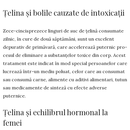
Țelina și bolile cauzate de intoxicații
Zece-cincisprezece linguri de suc de țeli­nă con­su­mate
zilnic, în cure de două săptă­mâni, sunt un exce­lent
depurativ de primă­vară, care acce­le­rează puternic pro­
cesul de eliminare a substanțelor toxice din corp. Acest
trata­ment este indicat în mod spe­cial per­soa­nelor care
lucrează într-un me­diu poluat, celor care au con­sumat
sau con­sumă car­ne, alimente cu adi­tivi ali­mentari, tutun
sau medi­ca­men­te de sin­teză cu efecte adverse
puternice.
Țelina și echilibrul hormonal la
femei