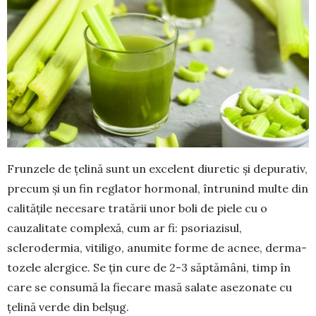
Frunzele de țelină sunt un excelent diuretic și depurativ,
precum și un fin reglator hormonal, întru­nind multe din
calitățile necesare tratării unor boli de piele cu o
cauzalitate complexă, cum ar fi: psoriazisul,
sclerodermia, vitiligo, anumite forme de acnee, der­ma­
tozele alergice. Se țin cure de 2-3 săptămâni, timp în
care se consumă la fiecare masă salate asezonate cu
țelină verde din belșug.