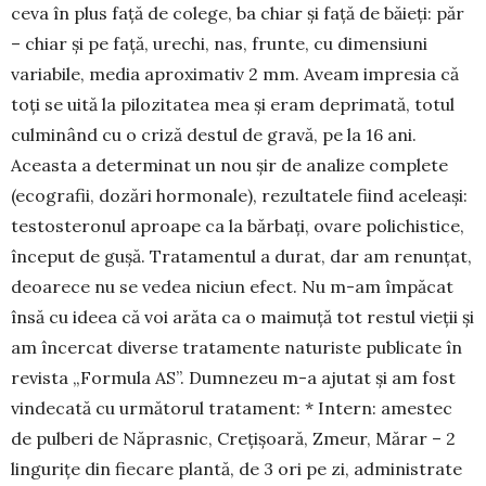
ceva în plus față de colege, ba chiar și față de băieți: păr
– chiar și pe față, urechi, nas, frun­te, cu di­men­siuni
varia­bile, media apro­xi­mativ 2 mm. Aveam impresia că
toți se uită la pilozitatea mea și eram deprimată, totul
cul­mi­nând cu o criză destul de gravă, pe la 16 ani.
Aceasta a de­terminat un nou șir de ana­lize complete
(eco­grafii, dozări hormonale), rezulta­tele fiind aceleași:
testosteronul aproape ca la băr­bați, ovare polichistice,
început de gușă. Trata­mentul a durat, dar am renunțat,
deoarece nu se vedea niciun efect. Nu m-am împăcat
însă cu ideea că voi arăta ca o maimuță tot res­tul vieții și
am încercat diverse tratamente na­turiste publicate în
revista „Formula AS”. Dumnezeu m-a ajutat și am fost
vindecată cu următorul tra­ta­ment: * Intern: ames­­tec
de pulberi de Năprasnic, Cre­țișoară, Zmeur, Mărar – 2
lingurițe din fiecare plantă, de 3 ori pe zi, ad­mi­nis­trate