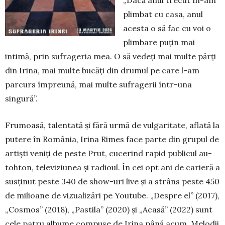
plimbat cu casa, anul
acesta o să fac cu voi o
plimbare puţin mai
intimă, prin sufrageria mea. O să vedeţi mai multe părți
din Irina, mai multe bucăți din drumul pe care l-am
parcurs împreună, mai multe sufragerii într-una
singură”.
Frumoasă, talentată și fără urmă de vulgaritate, aflată la
putere în România, Irina Rimes face parte din grupul de
artiști ve­niți de peste Prut, cuce­rind ra­pid publicul au­
toh­ton, televiziunea și radioul. În cei opt ani de carieră a
susținut peste 340 de show-uri live și a strâns peste 450
de mi­lioane de vizualizări pe You­tube. „Despre el” (2017),
„Cosmos” (2018), „Pas­tila” (2020) și „Aca­să” (2022) sunt
ce­le pa­tru albume com­puse de Irina până a­cum. Melo­dii