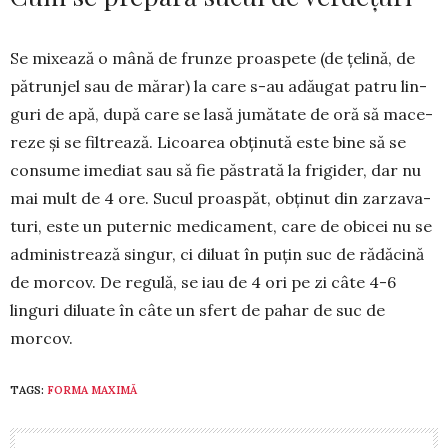
Se mixează o mână de frunze proaspete (de țelină, de
pătrunjel sau de mărar) la care s-au adăugat patru lin­
guri de apă, după care se lasă jumătate de oră să ma­ce­
reze și se filtrează. Licoarea obținută este bine să se
con­sume imediat sau să fie păstrată la frigider, dar nu
mai mult de 4 ore. Sucul proaspăt, obținut din zarzava­
turi, este un puternic medicament, care de obicei nu se
ad­mi­nistrează singur, ci diluat în puțin suc de rădăcină
de mor­cov. De regulă, se iau de 4 ori pe zi câte 4-6
linguri diluate în câte un sfert de pahar de suc de
morcov.
TAGS:
FORMA MAXIMĂ