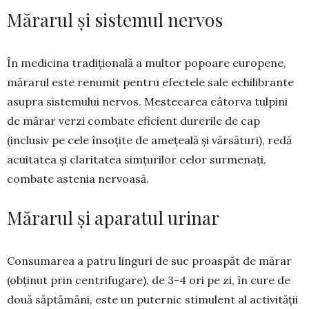
Mărarul și sistemul nervos
În medicina tradițională a multor popoare euro­pene,
mărarul este renumit pentru efectele sale echi­li­­brante
asupra sistemului nervos. Mestecarea câtor­va tulpini
de mărar verzi combate eficient durerile de cap
(inclusiv pe cele însoțite de amețeală și vărsă­turi), redă
acuitatea și claritatea simțurilor celor sur­me­nați,
combate astenia ner­voa­să.
Mărarul și aparatul urinar
Consumarea a patru linguri de suc proas­păt de mărar
(obținut prin centri­fu­gare), de 3-4 ori pe zi, în cure de
două săptămâni, este un puternic stimulent al activității