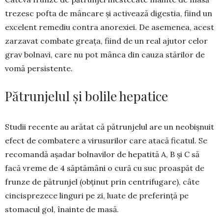
trezesc pofta de mâncare și activează digestia, fiind un
exce­lent re­mediu contra ano­rexiei. De ase­me­nea, acest
zarzavat combate grea­ța, fiind de un real ajutor celor
grav bolnavi, care nu pot mânca din cauza stărilor de
vomă persistente.
Pătrunjelul și bolile hepatice
Studii recente au arătat că pătrunjelul are un neo­bișnuit
efect de combatere a virusurilor care atacă fica­tul. Se
recomandă așadar bolnavilor de hepatită A, B și C să
facă vreme de 4 săptămâni o cură cu suc proas­păt de
frunze de pătrunjel (obținut prin centri­fu­gare), câte
cincisprezece linguri pe zi, luate de pre­fe­rință pe
stomacul gol, înainte de masă.