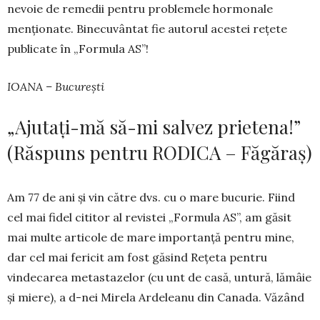
nevoie de remedii pen­tru pro­blemele hor­monale
menționate. Bine­cu­vân­tat fie au­torul acestei rețete
publicate în „For­mula AS”!
IOANA – București
„Ajutați-mă să-mi salvez prietena!”
(Răspuns pentru RODICA – Făgăraș)
Am 77 de ani și vin către dvs. cu o ma­re bucurie. Fiind
cel mai fidel cititor al re­vistei „Formula AS”, am găsit
mai multe articole de mare importanță pentru mine,
dar cel mai fericit am fost găsind Rețeta pentru
vindecarea meta­stazelor (cu unt de casă, untură, lă­mâie
și miere), a d-nei Mirela Ar­deleanu din Canada. Văzând
cât este de simplă, m-am grăbit să o aplic și, după numai