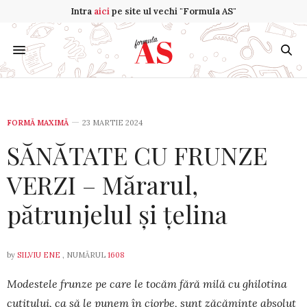
Intra
aici
pe site ul vechi "Formula AS"
FORMĂ MAXIMĂ
23 MARTIE 2024
SĂNĂTATE CU FRUNZE
VERZI – Mărarul,
pătrunjelul și țelina
by
SILVIU ENE
, NUMĂRUL
1608
Modestele frunze pe care le tocăm fără mi­lă cu ghilotina
cuțitului, ca să le pu­nem în ciorbe, sunt zăcă­min­te absolut