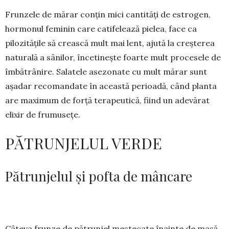
Frunzele de mărar conțin mici cantități de estro­gen,
hormonul feminin care catifelează pielea, face ca
pilozitățile să crească mult mai lent, ajută la creș­terea
naturală a sânilor, încetinește foarte mult pro­ce­sele de
îmbătrânire. Salatele asezonate cu mult mărar sunt
așadar recomandate în această perioadă, când planta
are maximum de forță terapeutică, fiind un adevărat
elixir de frumusețe.
PĂTRUNJELUL VERDE
Pătrunjelul și pofta de mâncare
Câteva frunze de pătrunjel mes­­tecate înainte de masă