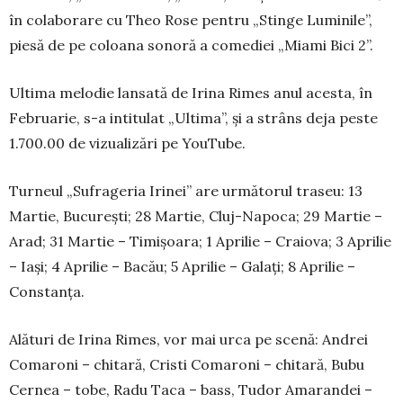
în cola­borare cu Theo Rose pentru „Stin­ge Lumi­nile”,
piesă de pe coloa­na sonoră a comediei „Miami Bici 2”.
Ultima melodie lansată de Irina Rimes anul acesta, în
Fe­bruarie, s-a intitulat „Ulti­ma”, și a strâns deja peste
1.700.00 de vizualizări pe YouTube.
Turneul „Sufrageria Irinei” are următorul tra­seu: 13
Martie, București; 28 Mar­tie, Cluj-Napoca; 29 Martie –
Arad; 31 Martie – Timișoara; 1 Aprilie – Craiova; 3 Aprilie
– Iași; 4 Aprilie – Bacău; 5 Aprilie – Galați; 8 Aprilie –
Constanța.
Alături de Irina Rimes, vor mai urca pe scenă: Andrei
Comaroni – chitară, Cristi Comaroni – chi­tară, Bubu
Cernea – tobe, Radu Taca – bass, Tudor Ama­randei –