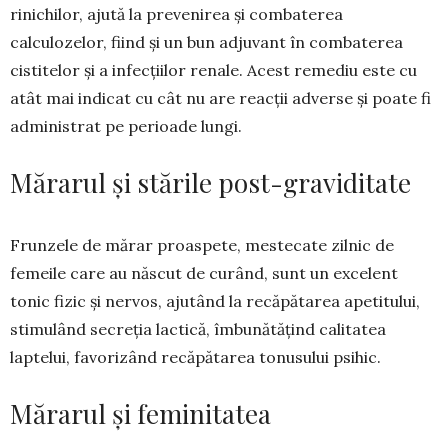
rinichilor, ajută la prevenirea și comba­te­­rea
calculozelor, fiind și un bun adjuvant în com­ba­­terea
cistitelor și a infecțiilor renale. Acest reme­diu este cu
atât mai indicat cu cât nu are reacții ad­verse și poate fi
administrat pe perioade lungi.
Mărarul și stările post-graviditate
Frunzele de mărar proaspete, meste­ca­te zilnic de
femeile care au născut de cu­rând, sunt un excelent
tonic fizic și ner­vos, ajutând la recăpătarea apetitu­lui,
stimulând secreția lactică, îmbunătățind calitatea
laptelui, favorizând recăpătarea tonusului psihic.
Mărarul și feminitatea