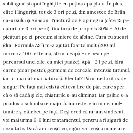
sublingual și apoi în­ghițite cu puțină apă plată. În plus,
câte 1 linguriță, tot de 3 ori pe zi, din amestec de Brân­
ca-ursului și Anason. Tinctură de Plop negru (câte 15 pi­
cături, de 3 ori pe zi), tinctură de propolis 30% – 20 de
picături pe zi, precum și miere de al­bine. Cura cu sucuri
(din „Formula AS”) m-a ajutat foar­te mult (200 ml
morcov, 100 ml țelină, 50 ml ceapă – se beau pe
parcursul unei zile, cu mici pauze). Apă – 2 l pe zi, fără
carne (doar peș­te), germeni de cereale, interzis tutunul,
iar hrana cât mai naturală. Efectul? Părul nedorit cade
sin­gur! Pe față mai există câteva fire de păr, care sper
că o să cadă și ele, chisturile s-au eli­mi­nat, iar psi­hic s-a
pro­dus o schimbare majoră: în­cre­dere în mine, mul­
țumire și zâmbet pe față. Deși cred că m-am vindecat,
voi mai urma 6-9 luni tra­ta­men­tul, pentru a fi sigură de
rezultate. Dacă am re­u­șit eu, si­gur va reuși oricine are