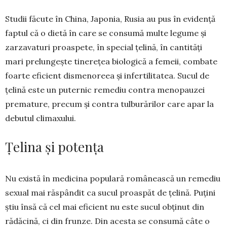
Studii făcute în China, Japonia, Ru­sia au pus în evidență
faptul că o dietă în care se con­sumă multe legume și
zar­za­vaturi proas­pete, în special țelină, în cantități
mari prelungește tinerețea biologică a fe­meii, combate
foar­te eficient dismeno­reea și infer­tilitatea. Sucul de
țeli­nă este un puternic re­mediu contra menopauzei
pre­mature, precum și con­tra tulburărilor care apar la
de­butul climaxului.
Țelina și potența
Nu există în medicina populară românească un remediu
sexual mai răspândit ca sucul proaspăt de țelină. Puțini
știu însă că cel mai eficient nu este sucul obținut din
rădăcină, ci din frunze. Din acesta se consumă câte o