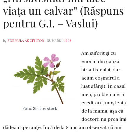
viața un calvar” (Răspuns
pentru G.I. – Vaslui)
by
FORMULA AS CITITOR
, NUMĂRUL
1608
Am suferit și eu
enorm din cauza
hirsutis­mului, dar
acum coșmarul a
luat sfârșit. În cazul
meu, problema era
ereditară, moștenită
Foto: Shutterstock
de la ma­ma, așa că
doctorii nu prea îmi
dădeau speranțe. Încă de la 8 ani, am observat că am