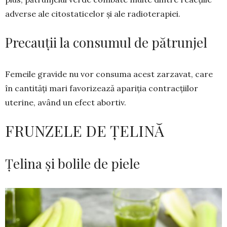
adverse ale citostati­ce­lor și ale radiote­rapiei.
Precauții la consumul de pătrunjel
Femeile gravide nu vor consuma acest zarzavat, care
în cantități mari favorizează apariția contrac­țiilor
uterine, având un efect abortiv.
FRUNZELE DE ȚELINĂ
Țelina și bolile de piele