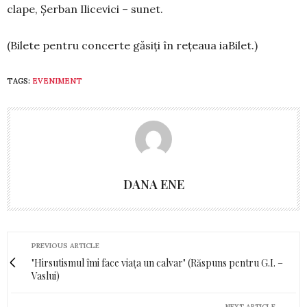
clape, Șerban Ilicevici – sunet.
(Bilete pentru concerte găsiți în rețeaua iaBilet.)
TAGS:
EVENIMENT
DANA ENE
PREVIOUS ARTICLE
"Hirsutismul îmi face viața un calvar" (Răspuns pentru G.I. –
Vaslui)
NEXT ARTICLE