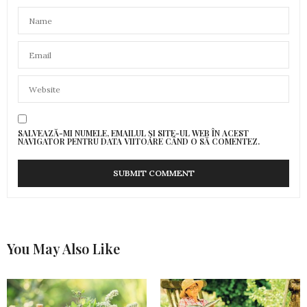
SALVEAZĂ-MI NUMELE, EMAILUL ȘI SITE-UL WEB ÎN ACEST
NAVIGATOR PENTRU DATA VIITOARE CÂND O SĂ COMENTEZ.
You May Also Like