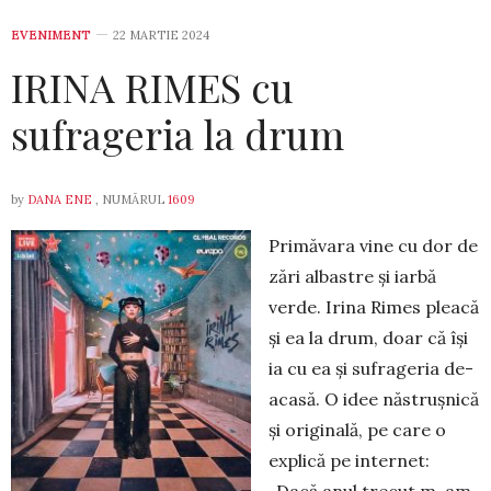
EVENIMENT
22 MARTIE 2024
IRINA RIMES cu
sufrageria la drum
by
DANA ENE
, NUMĂRUL
1609
Primăvara vine cu dor de
zări albastre și iarbă
verde. Irina Rimes pleacă
și ea la drum, doar că își
ia cu ea și sufrageria de-
acasă. O idee năs­trușnică
și originală, pe care o
explică pe internet:
„Dacă anul trecut m-am