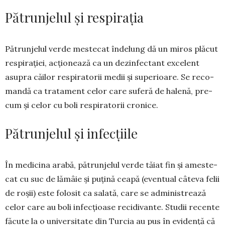
Pătrunjelul și respirația
Pătrunjelul verde mestecat îndelung dă un miros plăcut
res­pirației, acționează ca un dezin­fec­tant exce­lent
asupra căi­lor respiratorii medii și supe­ri­oare. Se reco­
man­dă ca tra­ta­ment celor care suferă de halenă, pre­
cum și celor cu boli respi­ratorii cronice.
Pătrunjelul și infecțiile
În medicina arabă, pătrun­je­lul verde tăiat fin și ames­te­
cat cu suc de lămâie și puțină ceapă (eventual câteva felii
de roșii) este folosit ca sa­la­tă, care se adminis­trea­ză
celor care au boli in­fec­ți­oase reci­di­van­te. Studii re­cente
făcute la o uni­versi­tate din Turcia au pus în evidență că