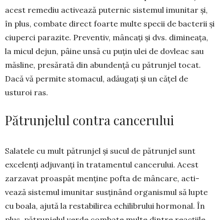
acest remediu activează puternic sis­temul imu­nitar și,
în plus, combate direct foarte mul­te spe­­­cii de bacterii și
ciu­perci pa­ra­zite. Pre­ventiv, mân­cați și dvs. dimineața,
la micul dejun, pâine unsă cu puțin ulei de do­vleac sau
măsline, presărată din abun­dență cu pă­trunjel tocat.
Dacă vă permite stomacul, adăugați și un cățel de
usturoi ras.
Pătrunjelul contra cancerului
Salatele cu mult pă­­trunjel și sucul de pă­­trun­­jel sunt
exce­lenți adjuvanți în tra­tamentul cancerului. Acest
zar­za­vat proas­păt menține pofta de mâncare, ac­ti­
vează sis­temul imunitar sus­ținând organismul să lupte
cu boala, ajută la restabilirea echili­bru­lui hor­mo­nal. În
plus, pă­trunjelul verde com­bate multe din­tre reacțiile