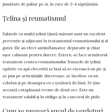
jumătate de pahar pe zi, în cure de 3-4 săptămâni.
Țelina și reumatismul
Salatele cu multă țelină tăiată mărunt sunt un ex­ce­lent
preventiv și adjuvant în tratamentul reu­ma­tis­mu­lui și al
gutei. Ele au efect antiin­fla­mator, depu­ra­tiv și chiar
ușor calmant pen­tru durere. Extern, se face urmă­to­rul
tratament contra reumatismului: frun­zele de țelină
opărite cu apă clo­cotită se lasă să se răcească un pic și
se pun pe articulațiile dureroase, se învelesc cu un
celofan și pe deasupra cu o țesătură de lână. Se ține
această cataplasmă vreme de două ore. Este un
tratament valabil și în vitiligo și în cancerul de piele.
Cum se prepară sucul de verdețuri