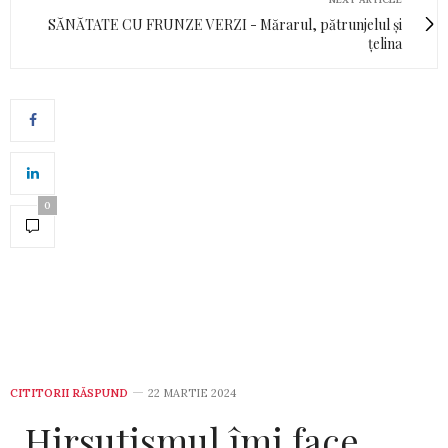
SĂNĂTATE CU FRUNZE VERZI - Mărarul, pătrunjelul și
țelina
0
CITITORII RĂSPUND
22 MARTIE 2024
„Hirsutismul îmi face