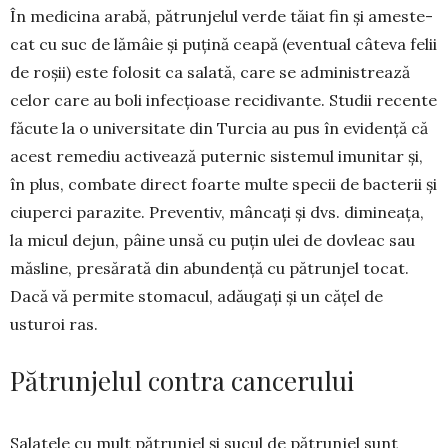
În medicina arabă, pătrun­je­lul verde tăiat fin și ames­te­
cat cu suc de lămâie și puțină ceapă (eventual câteva felii
de roșii) este folosit ca sa­la­tă, care se adminis­trea­ză
celor care au boli in­fec­ți­oase reci­di­van­te. Studii re­cente
făcute la o uni­versi­tate din Turcia au pus în evidență că
acest remediu activează puternic sis­temul imu­nitar și,
în plus, combate direct foarte mul­te spe­­­cii de bacterii și
ciu­perci pa­ra­zite. Pre­ventiv, mân­cați și dvs. dimineața,
la micul dejun, pâine unsă cu puțin ulei de do­vleac sau
măsline, presărată din abun­dență cu pă­trunjel tocat.
Dacă vă permite stomacul, adăugați și un cățel de
usturoi ras.
Pătrunjelul contra cancerului
Salatele cu mult pă­­trunjel și sucul de pă­­trun­­jel sunt