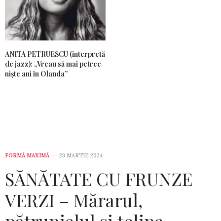
ANITA PETRUESCU (interpretă
de jazz): „Vreau să mai petrec
niște ani în Olanda”
FORMĂ MAXIMĂ
23 MARTIE 2024
SĂNĂTATE CU FRUNZE
VERZI – Mărarul,