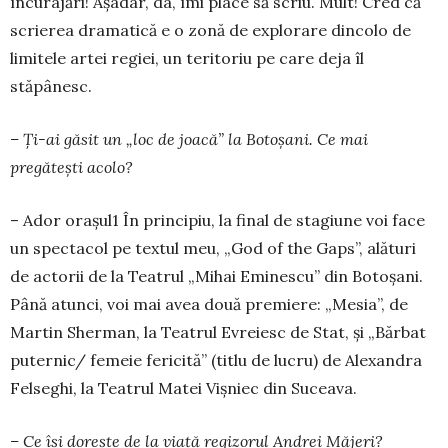
încurajări! Așadar, da, îmi place să scriu. Mult! Cred că
scrierea dramatică e o zonă de explorare dincolo de
limitele artei regiei, un teritoriu pe care deja îl
stăpânesc.
– Ți-ai găsit un „loc de joacă” la Boto­șani. Ce mai
pregătești acolo?
– Ador orașul1 În principiu, la final de stagiune voi face
un spectacol pe textul meu, „God of the Gaps”, alături
de actorii de la Tea­trul „Mihai Eminescu” din Botoșani.
Până atunci, voi mai avea două premiere: „Mesia”, de
Martin Sherman, la Teatrul Evreiesc de Stat, și „Bărbat
puternic/ fe­me­ie fericită” (ti­tlu de lucru) de Alexandra
Fel­seghi, la Teatrul Matei Vișniec din Suceava.
– Ce își dorește de la viață regizorul Andrei Măjeri?