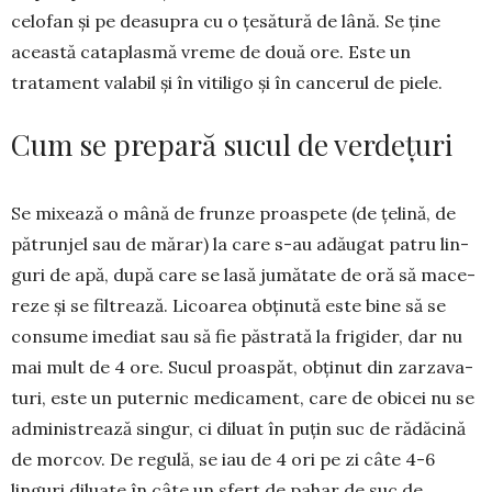
celofan și pe deasupra cu o țesătură de lână. Se ține
această cataplasmă vreme de două ore. Este un
tratament valabil și în vitiligo și în cancerul de piele.
Cum se prepară sucul de verdețuri
Se mixează o mână de frunze proaspete (de țelină, de
pătrunjel sau de mărar) la care s-au adăugat patru lin­
guri de apă, după care se lasă jumătate de oră să ma­ce­
reze și se filtrează. Licoarea obținută este bine să se
con­sume imediat sau să fie păstrată la frigider, dar nu
mai mult de 4 ore. Sucul proaspăt, obținut din zarzava­
turi, este un puternic medicament, care de obicei nu se
ad­mi­nistrează singur, ci diluat în puțin suc de rădăcină
de mor­cov. De regulă, se iau de 4 ori pe zi câte 4-6
linguri diluate în câte un sfert de pahar de suc de