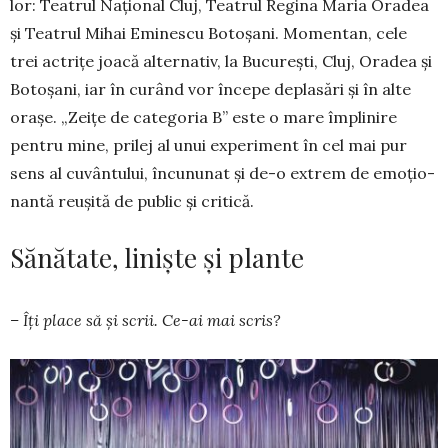
lor: Teatrul Națio­nal Cluj, Teatrul Regina Maria Oradea
și Teatrul Mihai Eminescu Botoșani. Momentan, cele
trei actrițe joacă alter­na­tiv, la București, Cluj, Oradea și
Botoșani, iar în curând vor începe deplasări și în alte
orașe. „Zeițe de categoria B” este o mare împlinire
pentru mine, prilej al unui experiment în cel mai pur
sens al cuvântului, încununat și de-o extrem de emoțio­
nantă reușită de public și critică.
Sănătate, liniște și plante
– Îți place să și scrii. Ce-ai mai scris?