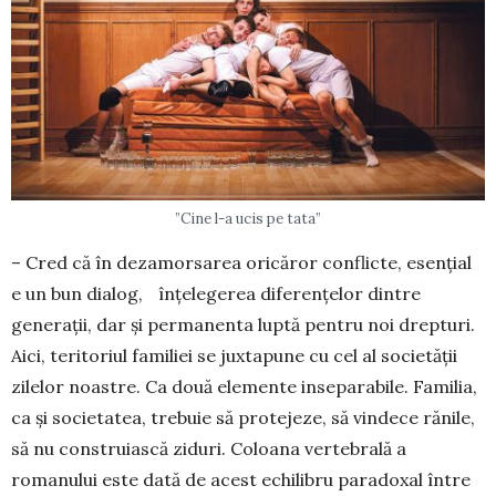
”Cine l-a ucis pe tata”
– Cred că în de­za­mor­sarea oricăror con­flic­te, esențial
e un bun dialog, înțe­legerea dife­ren­țelor dintre
generații, dar și permanenta luptă pen­tru noi drepturi.
Aici, teritoriul fami­liei se juxtapune cu cel al societății
zile­lor noastre. Ca două elemente insepa­ra­bi­le. Familia,
ca și so­cie­tatea, trebuie să protejeze, să vindece ră­nile,
să nu construiască ziduri. Coloana verte­bra­lă a
romanului este dată de acest echilibru para­do­xal între