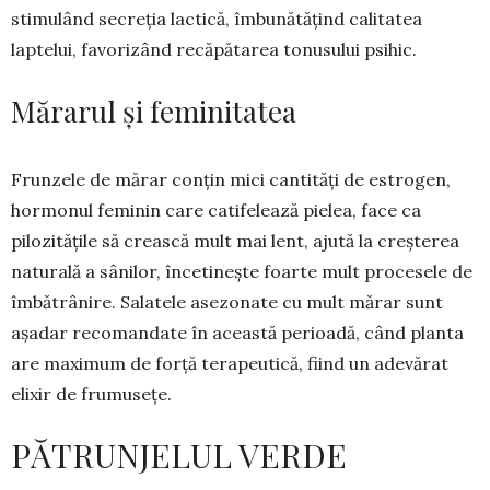
stimulând secreția lactică, îmbunătățind calitatea
laptelui, favorizând recăpătarea tonusului psihic.
Mărarul și feminitatea
Frunzele de mărar conțin mici cantități de estro­gen,
hormonul feminin care catifelează pielea, face ca
pilozitățile să crească mult mai lent, ajută la creș­terea
naturală a sânilor, încetinește foarte mult pro­ce­sele de
îmbătrânire. Salatele asezonate cu mult mărar sunt
așadar recomandate în această perioadă, când planta
are maximum de forță terapeutică, fiind un adevărat
elixir de frumusețe.
PĂTRUNJELUL VERDE