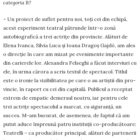
categoria B?
– Un proiect de suflet pentru noi, toți cei din echi­pă,
acest experiment teatral pătrunde într-o zonă
autobiografică a trei actrițe din provincie. Alături de
Elena Ivanca, Silvia Luca și Ioana Dra­goș Gajdó, am ales
o direcție în care am mizat pe evenimente importante
din carierele lor. Ale­xan­dra Felseghi a făcut interviuri cu
ele, în urma cărora a scris textul de spectacol. Titlul
este o ironie la vizibilitatea pe care o au artiștii din pro­
vincie, în raport cu cei din capitală. Publicul a receptat
extrem de empatic demersul nostru, iar pentru cele
trei actrițe spectacolul a marcat, cu siguranță, un
succes. M-am bucurat, de asemenea, de faptul că am
putut aduce împreună patru in­stituții co-pro­du­cătoare:
Teatrelli – ca producător principal, alături de partenerii