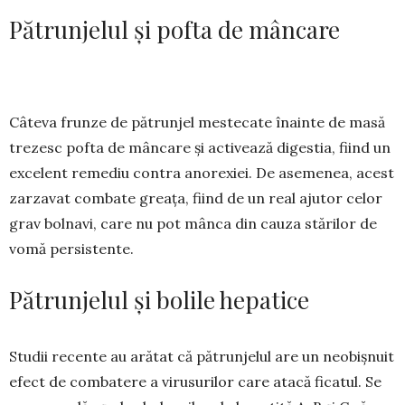
Pătrunjelul și pofta de mâncare
Câteva frunze de pătrunjel mes­­tecate înainte de masă
trezesc pofta de mâncare și activează digestia, fiind un
exce­lent re­mediu contra ano­rexiei. De ase­me­nea, acest
zarzavat combate grea­ța, fiind de un real ajutor celor
grav bolnavi, care nu pot mânca din cauza stărilor de
vomă persistente.
Pătrunjelul și bolile hepatice
Studii recente au arătat că pătrunjelul are un neo­bișnuit
efect de combatere a virusurilor care atacă fica­tul. Se