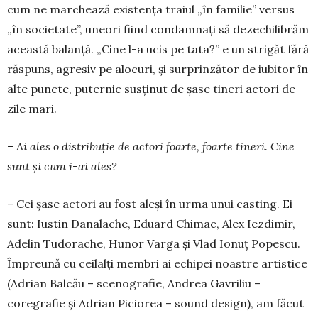
cum ne marchează existența traiul „în fa­milie” versus
„în societate”, uneori fiind con­dam­nați să dezechilibrăm
această balanță. „Ci­ne l-a ucis pe tata?” e un strigăt fără
răs­puns, agresiv pe alocuri, și surprinzător de iubi­tor în
alte puncte, puternic susținut de șase tineri ac­tori de
zile mari.
– Ai ales o distribuție de actori foarte, foar­te tineri. Cine
sunt și cum i-ai ales?
– Cei șase actori au fost aleși în urma unui cas­ting. Ei
sunt: Iustin Danalache, Eduard Chi­mac, Alex Iezdimir,
Adelin Tudorache, Hunor Var­ga și Vlad Ionuț Popescu.
Împreună cu ceilalți membri ai echipei noastre artistice
(Adrian Balcău – sceno­grafie, Andrea Gavriliu –
coregrafie și Adrian Pi­cio­rea – sound design), am făcut