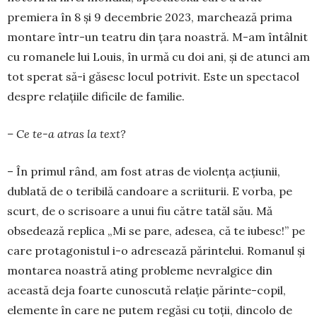
premiera în 8 și 9 decembrie 2023, marchează prima
montare într-un teatru din țara noastră. M-am întâlnit
cu romanele lui Louis, în urmă cu doi ani, și de atunci am
tot sperat să-i gă­sesc locul potrivit. Este un spec­tacol
despre re­la­țiile dificile de familie.
– Ce te-a atras la text?
– În primul rând, am fost atras de violența acți­u­nii,
dublată de o teribilă candoare a scriiturii. E vor­ba, pe
scurt, de o scrisoare a unui fiu către ta­tăl său. Mă
obsedează replica „Mi se pare, ade­sea, că te iubesc!” pe
care protagonistul i-o adre­sea­ză pă­rin­telui. Romanul și
montarea noastră ating proble­me nevralgice din
această deja foar­te cunoscută relație părinte-copil,
elemente în care ne putem regăsi cu toții, dincolo de