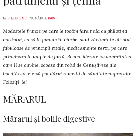
pătrunjelul și țelina
by
SILVIU ENE
, NUMĂRUL
1608
Modestele frunze pe care le tocăm fără mi­lă cu ghilotina
cuțitului, ca să le pu­nem în ciorbe, sunt zăcă­min­te absolut
fabuloase de principii vitale, medica­mente verzi, pe care
primăvara le umple de forță. Re­con­siderate cu demnitatea
care li se cuvine, scoase din rolul de Cenușărese ale
bucătăriei, ele vă pot dărui remedii de sănătate neprețuite.
Folosiți-le!
MĂRARUL
Mărarul și bolile digestive