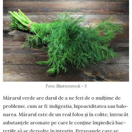
Foto: Shutterstock – 3
Mărarul verde are da­rul de a ne feri de o mul­țime de
probleme, cum ar fi: indigestia, hipoaci­di­tatea sau ba­lo­­
na­rea. Mărarul este de un real folos și în colite, în­tru­cât
sub­stan­țele aromate pe care le con­­ține îm­pie­dică bac­
te­riile să se dezvolte în in­testin. Per­­soanele care se