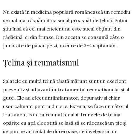
Nu există în medicina populară românească un remediu
sexual mai răspândit ca sucul proaspăt de țelină. Puțini
știu însă că cel mai eficient nu este sucul obținut din
rădăcină, ci din frunze. Din acesta se consumă câte o
jumătate de pahar pe zi, în cure de 3-4 săptămâni.
Țelina și reumatismul
Salatele cu multă țelină tăiată mărunt sunt un ex­ce­lent
preventiv și adjuvant în tratamentul reu­ma­tis­mu­lui și al
gutei. Ele au efect antiin­fla­mator, depu­ra­tiv și chiar
ușor calmant pen­tru durere. Extern, se face urmă­to­rul
tratament contra reumatismului: frun­zele de țelină
opărite cu apă clo­cotită se lasă să se răcească un pic și
se pun pe articulațiile dureroase, se învelesc cu un