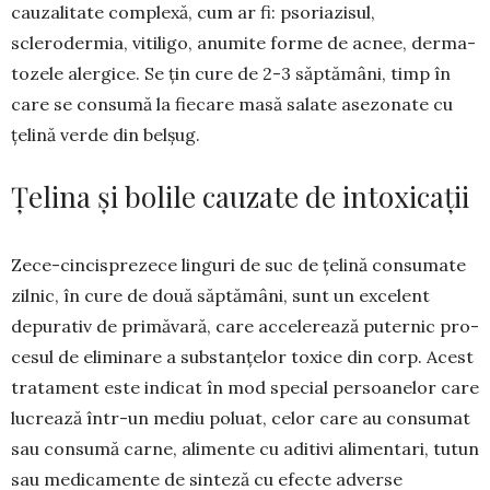
cauzalitate complexă, cum ar fi: psoriazisul,
sclerodermia, vitiligo, anumite forme de acnee, der­ma­
tozele alergice. Se țin cure de 2-3 săptămâni, timp în
care se consumă la fiecare masă salate asezonate cu
țelină verde din belșug.
Țelina și bolile cauzate de intoxicații
Zece-cincisprezece linguri de suc de țeli­nă con­su­mate
zilnic, în cure de două săptă­mâni, sunt un exce­lent
depurativ de primă­vară, care acce­le­rează puternic pro­
cesul de eliminare a substanțelor toxice din corp. Acest
trata­ment este indicat în mod spe­cial per­soa­nelor care
lucrează într-un me­diu poluat, celor care au con­sumat
sau con­sumă car­ne, alimente cu adi­tivi ali­mentari, tutun
sau medi­ca­men­te de sin­teză cu efecte adverse