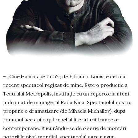
– „Cine l-a ucis pe tata?”, de Édouard Louis, e cel mai
recent spectacol regizat de mine. Este o pro­­ducție a
Teatrului Metropolis, instituție cu un repertoriu atent
îndrumat de managerul Radu Nica. Spectacolul nostru
propune o dramatizare (de Mi­ha­­ela Michailov), după
romanul acestui copil rebel al literaturii franceze
contemporane. Bucurându-se de o serie de montări
notorii la nivel mondial, spec­tacolul care a avut