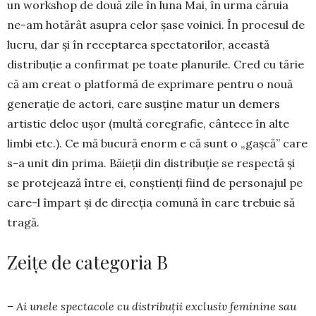
un workshop de două zile în luna Mai, în urma căruia
ne-am hotărât asupra celor șase voinici. În procesul de
lucru, dar și în receptarea spectatorilor, această
distribuție a confirmat pe toate planurile. Cred cu tărie
că am creat o platformă de exprimare pentru o nouă
generație de actori, care susține matur un demers
artistic deloc ușor (multă coregrafie, cântece în alte
limbi etc.). Ce mă bucură enorm e că sunt o „gaș­că” care
s-a unit din prima. Băieții din distribuție se respectă și
se protejează între ei, conștienți fiind de personajul pe
care-l împart și de direcția comună în care trebuie să
tragă.
Zeițe de categoria B
– Ai unele spec­tacole cu distribuții exclusiv feminine sau