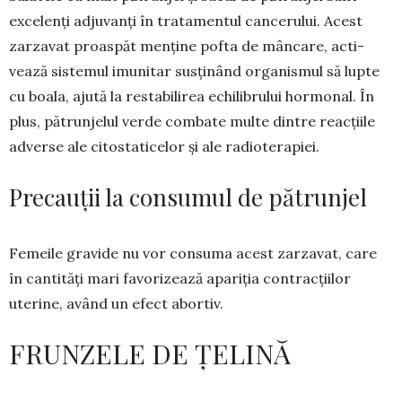
exce­lenți adjuvanți în tra­tamentul cancerului. Acest
zar­za­vat proas­păt menține pofta de mâncare, ac­ti­
vează sis­temul imunitar sus­ținând organismul să lupte
cu boala, ajută la restabilirea echili­bru­lui hor­mo­nal. În
plus, pă­trunjelul verde com­bate multe din­tre reacțiile
adverse ale citostati­ce­lor și ale radiote­rapiei.
Precauții la consumul de pătrunjel
Femeile gravide nu vor consuma acest zarzavat, care
în cantități mari favorizează apariția contrac­țiilor
uterine, având un efect abortiv.
FRUNZELE DE ȚELINĂ