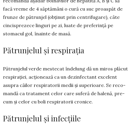
recomandă așadar bolnavilor de hepatită A, B și C să
facă vreme de 4 săptămâni o cură cu suc proas­păt de
frunze de pătrunjel (obținut prin centri­fu­gare), câte
cincisprezece linguri pe zi, luate de pre­fe­rință pe
stomacul gol, înainte de masă.
Pătrunjelul și respirația
Pătrunjelul verde mestecat îndelung dă un miros plăcut
res­pirației, acționează ca un dezin­fec­tant exce­lent
asupra căi­lor respiratorii medii și supe­ri­oare. Se reco­
man­dă ca tra­ta­ment celor care suferă de halenă, pre­
cum și celor cu boli respi­ratorii cronice.
Pătrunjelul și infecțiile