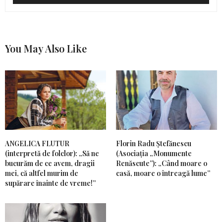
You May Also Like
ANGELICA FLUTUR
Florin Radu Ștefănescu
(interpretă de folclor): „Să ne
(Asociația „Monumente
bucurăm de ce avem, dragii
Renăscute”): „Când moare o
mei, că altfel murim de
casă, moare o întreagă lume”
supărare înainte de vreme!”