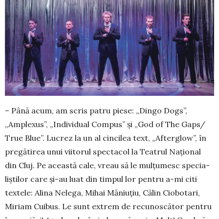
– Până acum, am scris patru piese: „Dingo Dogs”,
„Amplexus”, „Individual Compus” și „God of The Gaps/
True Blue”. Lucrez la un al cincilea text, „Afterglow”, în
pregătirea unui viitorul spectacol la Teatrul Național
din Cluj. Pe această cale, vreau să le mulțumesc spe­cia­
liștilor care și-au luat din timpul lor pentru a-mi citi
textele: Alina Nelega, Mihai Măniuțiu, Călin Ciobotari,
Miriam Cuibus. Le sunt ex­trem de re­cu­noscător pentru