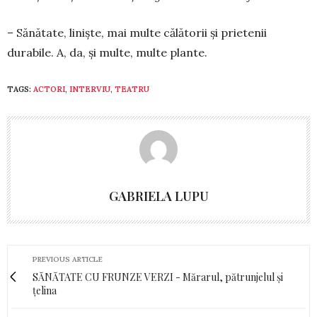
– Sănătate, liniște, mai multe călătorii și prie­te­nii
durabile. A, da, și multe, multe plante.
TAGS:
ACTORI
,
INTERVIU
,
TEATRU
GABRIELA LUPU
PREVIOUS ARTICLE
SĂNĂTATE CU FRUNZE VERZI - Mărarul, pătrunjelul și
țelina