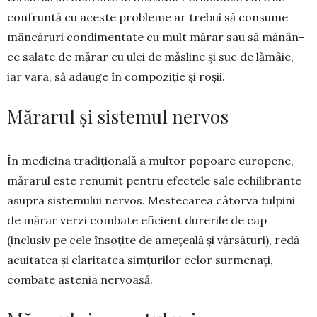
con­fruntă cu aces­te pro­­ble­­me ar tre­bui să con­sume
mâncăruri con­­di­men­tate cu mult mă­­rar sau să mă­nân­
ce sa­late de mărar cu ulei de măs­line și suc de lă­mâie,
iar vara, să adauge în com­­poziție și roșii.
Mărarul și sistemul nervos
În medicina tradițională a multor popoare euro­pene,
mărarul este renumit pentru efectele sale echi­li­­brante
asupra sistemului nervos. Mestecarea câtor­va tulpini
de mărar verzi combate eficient durerile de cap
(inclusiv pe cele însoțite de amețeală și vărsă­turi), redă
acuitatea și claritatea simțurilor celor sur­me­nați,
combate astenia ner­voa­să.