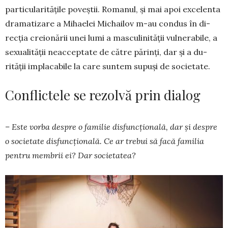
parti­cu­laritățile po­veș­tii. Romanul, și mai apoi exce­lenta
dramati­za­re a Mihaelei Michailov m-au condus în di­
rec­ția creionării unei lumi a mascu­li­nității vul­ne­­rabile, a
sexualității neacceptate de către pă­rinți, dar și a du­
rității implacabile la care suntem supuși de societate.
Conflictele se rezolvă prin dialog
– Este vorba des­pre o familie dis­func­țio­na­lă, dar și des­pre
o societate dis­func­țio­nală. Ce ar trebui să facă fa­milia
pen­tru membrii ei? Dar societatea?