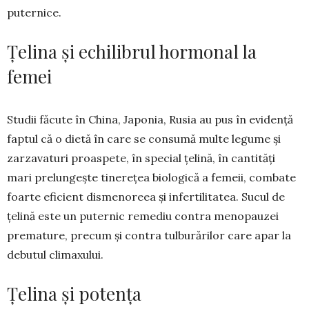
puternice.
Țelina și echilibrul hormonal la
femei
Studii făcute în China, Japonia, Ru­sia au pus în evidență
faptul că o dietă în care se con­sumă multe legume și
zar­za­vaturi proas­pete, în special țelină, în cantități
mari prelungește tinerețea biologică a fe­meii, combate
foar­te eficient dismeno­reea și infer­tilitatea. Sucul de
țeli­nă este un puternic re­mediu contra menopauzei
pre­mature, precum și con­tra tulburărilor care apar la
de­butul climaxului.
Țelina și potența