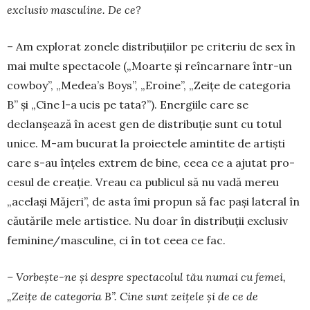
exclusiv mas­cu­line. De ce?
– Am explorat zonele distribu­ții­lor pe criteriu de sex în
mai multe spec­ta­co­le („Moar­te și re­în­carnare într-un
cowboy”, „Me­dea’s Boys”, „Ero­i­ne”, „Zeițe de ca­tegoria
B” și „Ci­ne l-a ucis pe ta­ta?”). Energiile ca­re se
declanșează în acest gen de dis­tribuție sunt cu to­tul
unice. M-am bucurat la proiec­tele amintite de ar­tiști
care s-au înțe­les ex­trem de bine, ceea ce a ajutat pro­
cesul de creație. Vreau ca publicul să nu vadă mereu
„același Mă­jeri”, de asta îmi propun să fac pași lateral în
căutările mele artistice. Nu doar în distribuții exclu­siv
feminine/masculine, ci în tot ceea ce fac.
– Vorbește-ne și despre spectacolul tău numai cu femei,
„Zeițe de categoria B”. Cine sunt zeițele și de ce de