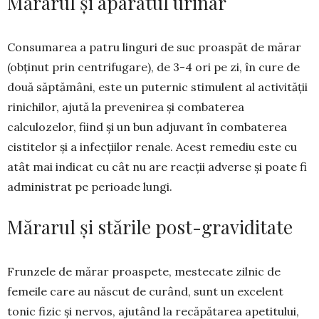
Mărarul și aparatul urinar
Consumarea a patru linguri de suc proas­păt de mărar
(obținut prin centri­fu­gare), de 3-4 ori pe zi, în cure de
două săptămâni, este un puternic stimulent al activității
rinichilor, ajută la prevenirea și comba­te­­rea
calculozelor, fiind și un bun adjuvant în com­ba­­terea
cistitelor și a infecțiilor renale. Acest reme­diu este cu
atât mai indicat cu cât nu are reacții ad­verse și poate fi
administrat pe perioade lungi.
Mărarul și stările post-graviditate
Frunzele de mărar proaspete, meste­ca­te zilnic de
femeile care au născut de cu­rând, sunt un excelent
tonic fizic și ner­vos, ajutând la recăpătarea apetitu­lui,