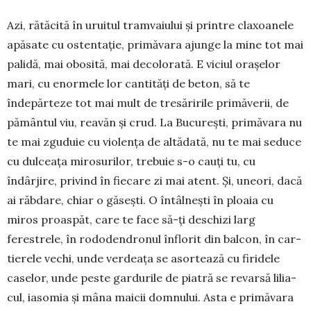
Azi, rătăcită în uruitul tram­va­iului și printre claxoanele
apăsate cu osten­tație, primăvara ajunge la mine tot mai
palidă, mai obosită, mai deco­lorată. E viciul orașelor
mari, cu enor­mele lor cantități de beton, să te
îndepărteze tot mai mult de tresăririle pri­măverii, de
pământul viu, reavăn și crud. La Bu­curești, primăvara nu
te mai zguduie cu violența de altă­dată, nu te mai se­du­ce
cu dulceața miro­su­rilor, trebuie s-o cauți tu, cu
îndârjire, privind în fie­ca­re zi mai atent. Și, uneori, dacă
ai răb­dare, chiar o găsești. O întâlnești în ploaia cu
miros proaspăt, care te face să-ți deschizi larg
ferestrele, în rodo­den­­dronul înflorit din balcon, în car­
ti­e­rele vechi, unde verdeața se asor­tează cu firidele
caselor, unde peste gardurile de piatră se revarsă lilia­
cul, iasomia și mâna maicii dom­nu­lui. Asta e primă­vara