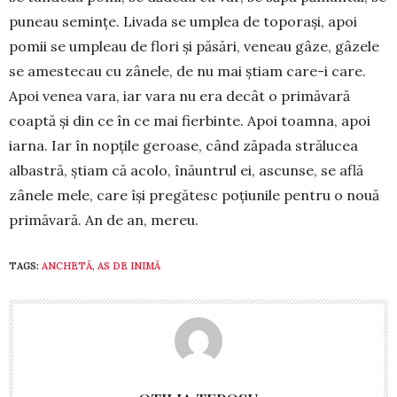
pu­neau semințe. Li­va­da se um­plea de toporași, apoi
pomii se um­­pleau de flori și pă­sări, ve­neau gâze, gâzele
se ames­tecau cu zâ­nele, de nu mai știam care-i ca­re.
Apoi ve­nea vara, iar vara nu era decât o pri­­măvară
coap­tă și din ce în ce mai fier­bin­te. Apoi toam­na, apoi
iarna. Iar în nopțile geroase, când zăpada stră­lu­cea
albastră, știam că acolo, înă­un­trul ei, ascun­se, se află
zânele mele, care își pregătesc poțiu­nile pen­tru o nouă
pri­mă­­va­ră. An de an, mereu.
TAGS:
ANCHETĂ
,
AS DE INIMĂ