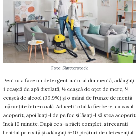
Foto: Shutterstock
Pentru a face un detergent natural din mentă, adăugați
1 ceașcă de apă distilată, ½ ceașcă de oțet de mere, ¼
ceașcă de alcool (99,9%) și o mână de frunze de mentă
mă­runțite într-o oală. Adu­ceți to­tul la fierbere, cu va­sul
aco­perit, apoi luați-l de pe foc și lăsați-l să stea acoperit
încă 10 minute. După ce s-a ră­cit complet, strecu­rați
lichidul prin sită și adă­ugați 5-10 picături de ulei esențial