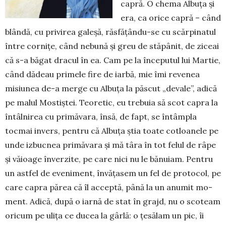
capră. O chema Albuța și
era, ca orice capră – când
blândă, cu privirea galeșă, răsfățându-se cu scăr­pi­natul
între cor­ni­țe, când nebună și greu de stăpânit, de ziceai
că s-a bă­gat dracul în ea. Cam pe la înce­pu­tul lui Martie,
când dădeau primele fire de iarbă, mie îmi revenea
misiu­nea de-a merge cu Albu­ța la păscut „de­vale”, adică
pe malul Mostiștei. Teo­retic, eu trebuia să scot capra la
întâl­ni­rea cu primăvara, însă, de fapt, se întâmpla
tocmai invers, pentru că Albuța știa toate cotloanele pe
unde izbuc­nea pri­măvara și mă târa în tot felul de râpe
și văioa­ge în­verzite, pe care nici nu le bănuiam. Pentru
un astfel de eveniment, învățasem un fel de protocol, pe
care capra părea că îl acceptă, până la un anumit mo­
ment. Adică, după o iarnă de stat în grajd, nu o sco­team
oricum pe ulița ce ducea la gârlă: o țesălam un pic, îi