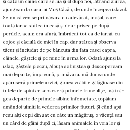
și câte un câi­ne care se lua și el după noi, lătrând aiu­rea,
ajungeam la casa lui Moș Că­cău, de unde înce­pea izlazul.
Semn că venise primăvara cu adevărat, moșul, care
toată iarna stătea în casă și doar privea pe după
perdele, acum era afară, îm­bră­cat tot ca de iarnă, cu
cojoc și căciulă de miel în cap, dar stătea și observa
tăcut și înciudat de pe băncuța din fața casei capra,
câinele, gâștele și pe mine în urma lor. Oda­tă ajunși la
izlaz, gâștele plecau, Albu­ța se liniștea și descopeream
mai departe, împre­ună, primă­vara: mă ducea unde
apăruseră primele ur­zici, gonea vrăbiile gălăgioase din
tufele de spini ce scoseseră primele frun­zulițe, mă tră­
gea departe de primele al­bine înfo­me­tate, țopăiam
amândoi uimiți la vederea primilor fluturi. Și când apă­
reau alți copii din sat cu câte un măgăruș, o vă­cu­ță sau
un cârd de gă­ini după ei, lăsam ani­malele în voia lor și