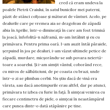
cred că eram undeva la
poa­lele Pie­trii Craiului, în satul bunicilor mei paterni,
păzit de stânci colțoase și măturat de vânturi. Acolo, pe
dea­lu­rile care pe vremea aia se dezgoleau de zăpa­dă
abia în Aprilie, într-o dimineață în care am fost trimisă
la joacă, înfofolită-n năframă, m-am întâlnit și eu cu
primăvara. Pentru prima oară. I-am auzit întâi pâra­iele,
șerpuind în jos pe dealuri, i-am văzut ultimele petice de
zăpadă, murdare, micșorân­du-se sub povara neiertă­
toa­re a soare­lui. Și i-am simțit vântul, coborând rece,
cu miros de săl­băti­ciuni, de pe coasta cu brazi, unde
într-o zi se plim­bau cer­bii. Nu știu da­că de vină era
vârsta, sau dacă ano­tim­pu­rile erau altfel, dar pe atunci,
primă­vara te izbea cu furie în față. Îi simțeai venirea cu
fiecare centimetru de piele, o simțeai în ne­as­tâmpărul
care punea dintr-o dată stăpânire pe tine.