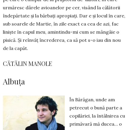
urmăresc dârele avioane­lor pe cer, visând la că­lătorii
îndepăr­tate și la bărbați apropiați. Dar e și locul în care,
sub soarele de Mar­tie, în zile exact ca cea de azi, fac
liniște în capul meu, amintindu-mi cum se mângâie o
pisică. Și re­învăț încrederea, ca să pot s-o iau din nou
de la capăt.
CĂTĂLIN MANOLE
Albuța
În Bărăgan, unde am
petrecut o bună parte a
co­pi­­lă­riei, la întâlnirea cu
primăvară mă ducea… o