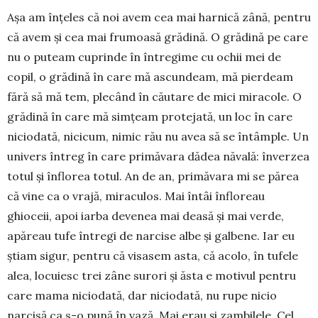
Așa am în­țe­les că noi avem cea mai harnică zână, pentru
că avem și cea mai fru­moa­să grădină. O grădină pe care
nu o puteam cu­prinde în întregime cu ochii mei de
copil, o grădină în care mă ascundeam, mă pierdeam
fără să mă tem, plecând în căutare de mici miracole. O
grădină în ca­re mă sim­țeam protejată, un loc în care
niciodată, nicicum, ni­mic rău nu avea să se întâm­ple. Un
uni­vers întreg în care primăvara dădea năvală: înverzea
totul și înflo­rea totul. An de an, pri­măvara mi se pă­rea
că vine ca o vrajă, miraculos. Mai întâi în­flo­reau
ghioceii, apoi iarba devenea mai deasă și mai ver­de,
apăreau tufe întregi de narcise albe și galbe­ne. Iar eu
știam sigur, pentru că visasem asta, că aco­lo, în tufele
alea, locuiesc trei zâne surori și ăsta e motivul pentru
care mama nicio­da­tă, dar nici­odată, nu rupe nicio
narcisă ca s-o pună în vază. Mai erau și zambi­le­le. Cel