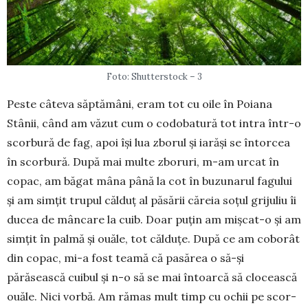
Foto: Shutterstock – 3
Peste câteva săptămâni, eram tot cu oile în Poiana
Stânii, când am văzut cum o codo­ba­tură tot intra într-o
scorbură de fag, apoi își lua zborul și iarăși se întorcea
în scorbură. După mai multe zboruri, m-am urcat în
copac, am băgat mâna până la cot în buzunarul fagului
și am simțit trupul călduț al păsării căreia soțul grijuliu îi
ducea de mân­care la cuib. Doar puțin am mișcat-o și am
simțit în palmă și ouăle, tot călduțe. După ce am coborât
din copac, mi-a fost teamă că pasărea o să-și
părăsească cuibul și n-o să se mai întoarcă să clocească
ouăle. Nici vorbă. Am rămas mult timp cu ochii pe scor­