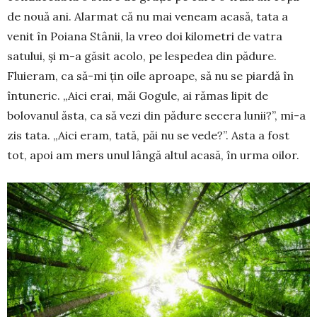
de nouă ani. Alarmat că nu mai ve­neam aca­să, tata a
venit în Poiana Stâ­nii, la vreo doi kilo­metri de vatra
satului, și m-a găsit acolo, pe lespedea din pădure.
Fluieram, ca să-mi țin oile aproape, să nu se piardă în
întuneric. „Aici erai, măi Go­gu­le, ai rămas lipit de
bolovanul ăsta, ca să vezi din pădure se­ce­ra lunii?”, mi-a
zis tata. „Aici eram, tată, păi nu se vede?”. Asta a fost
tot, apoi am mers unul lângă altul acasă, în urma oilor.