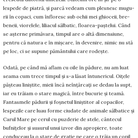
lespede de piatră, și parcă ve­deam cum ples­nesc mu­gu­
rii în co­paci, cum în­flo­resc sub ochii mei ghi­o­­ceii, bre­
be­neii, vio­re­lele, li­lia­cul săl­batic, floarea-paș­te­lui. Când
se aș­terne primă­va­ra, timpul are o altă di­men­siu­ne,
pentru că natura e în miș­ca­re, în de­venire, nimic nu stă
pe loc, ci se supune pă­mântului care rodește.
Odată, pe când mă aflam cu oile în pădure, nu am luat
seama cum tre­ce tim­pul și s-a lăsat întunericul. Oi­țe­le
păș­­teau liniștite, mieii încă ne­în­țărcați se de­dau la supt,
iar eu trăiam o stare ma­gică, între bucurie și tea­mă.
Fantas­mele pădurii și foș­netul liniștitor al copacilor,
lespezile care luau forme ciudate de animale săl­ba­tice și
Carul Mare pe cerul cu puz­de­rie de stele, cân­­tecul
bufnițelor și susurul unui iz­vor din apropiere, toate
conduceau la o stare de grație pe care o trăia un co­pil