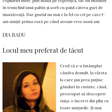
copilăriei mele, pun mâna pe toporișcă, fac un buzunar
în trunchiul unui paltin și sorb cu paiul câteva guri de
mustăreață. Dar gustul nu mai e la fel cu cel pe care l-
am simțit prima oară pe când aveam vreo nouă ani.
DIA RADU
Locul meu preferat de tăcut
Cred că s-a întâmplat
cândva demult, la vârsta
la care pui prea puține
gânduri în cuvinte, când,
preo­cu­pat să descoperi
viața, o încerci din plin cu
toa­te sim­țurile. Și mai