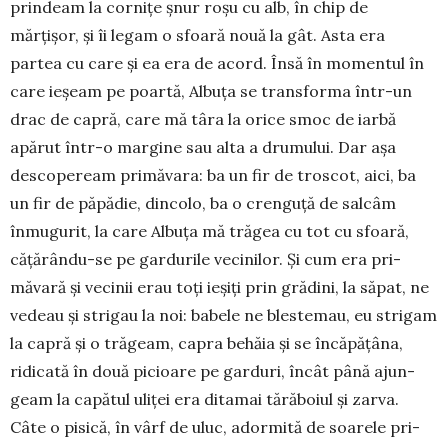
prindeam la cornițe șnur roșu cu alb, în chip de
mărțișor, și îi legam o sfoară nouă la gât. Asta era
partea cu care și ea era de acord. Însă în momen­tul în
care ieșeam pe poartă, Albuța se trans­forma într-un
drac de capră, care mă târa la orice smoc de iarbă
apărut într-o mar­gi­ne sau alta a dru­mului. Dar așa
desco­pe­ream primă­vara: ba un fir de troscot, aici, ba
un fir de pă­pădie, dincolo, ba o cren­guță de sal­câm
înmugurit, la care Albuța mă trăgea cu tot cu sfoa­ră,
cățărân­du-se pe gardurile veci­nilor. Și cum era pri­
măvară și vecinii erau toți ieșiți prin grădini, la săpat, ne
vedeau și stri­gau la noi: babele ne blestemau, eu stri­gam
la ca­pră și o tră­geam, ca­pra be­hă­ia și se în­că­pă­țâ­na,
ridicată în două picioare pe gar­duri, încât până ajun­
geam la capătul uliței era ditamai tă­răboiul și zarva.
Câte o pi­si­­că, în vârf de uluc, adormi­tă de soa­rele pri­