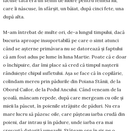
fă­cu­se tata era un semn de iubire pentru femeia lui,
care îi născuse, în sfâr­șit, un băiat, după cinci fete, una
după alta.
M-am întrebat de multe ori, de-a lungul timpu­lui, da­că
bucuria aproape insu­por­tabilă pe care o simt atunci
când se așterne primăvara nu se dato­rea­ză și faptului
că am fost adus pe lume în luna Martie. Poate că e doar
o în­chi­puire, dar îmi place să cred că timpul nașterii
rându­ieș­te chi­pul su­fle­­tu­lui. Așa se face că în co­pi­lărie,
colindam mereu prin pădurile din Poia­na Stânii, de la
Oborul Cailor, de la Podul Ancului. Când veneam de la
școală, mân­cam repede, după care mergeam cu oile și
mieii la păscut, în poienile străjuite de păduri. Nu era
mare lucru să păzesc oile, care pășteau iarba crudă din
po­ieni, dar intrau și în pă­dure, unde iarba era mai
crescută datorită ume­zelii. Stă­team ore în șir pe o