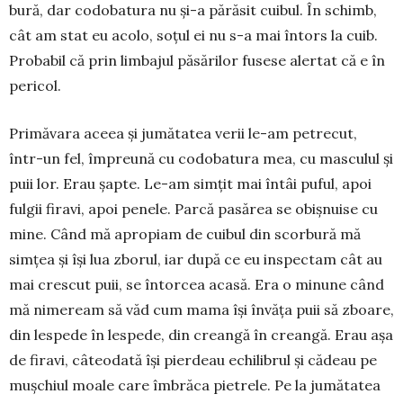
bu­ră, dar codobatura nu și-a părăsit cuibul. În schimb,
cât am stat eu acolo, soțul ei nu s-a mai întors la cuib.
Probabil că prin limbajul păsărilor fusese alertat că e în
pericol.
Primăvara aceea și jumătatea verii le-am petre­cut,
într-un fel, împreună cu codobatura mea, cu mas­culul și
puii lor. Erau șapte. Le-am simțit mai întâi puful, apoi
fulgii firavi, apoi pe­nele. Parcă pasărea se obiș­nuise cu
mine. Când mă apro­piam de cuibul din scor­bură mă
simțea și își lua zbo­rul, iar după ce eu inspectam cât au
mai crescut puii, se întorcea acasă. Era o minune când
mă nimeream să văd cum mama își învăța puii să zboare,
din lespede în les­pe­de, din crean­gă în creangă. Erau așa
de fi­ravi, câteodată își pierdeau echilibrul și că­deau pe
muș­chiul moale care îmbrăca pie­trele. Pe la jumă­ta­tea