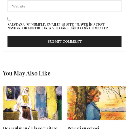
SALVEAZĂ-MI NUMELE, EMAILUL ȘI SITE-UL WEB ÎN ACEST
NAVIGATOR PENTRU DATA VIITOARE CÂND O SĂ COMENTEZ.
You May Also Like
Dosarul meu de la securitate
Povești cu copaci