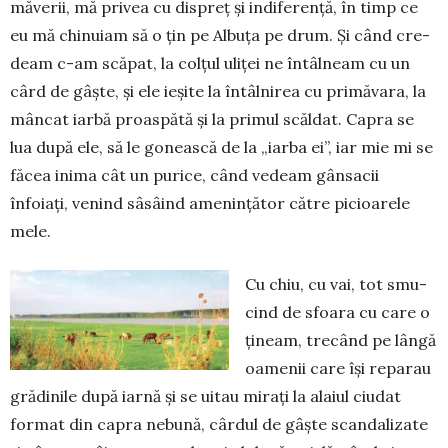
mă­verii, mă privea cu dispreț și indife­rență, în timp ce
eu mă chi­nuiam să o țin pe Albuța pe drum. Și când cre­
deam c-am scăpat, la colțul uliței ne întâlneam cu un
cârd de gâște, și ele ieșite la întâlnirea cu pri­măvara, la
mâncat iarbă proas­pătă și la primul scăldat. Capra se
lua după ele, să le gonească de la „iarba ei”, iar mie mi se
făcea inima cât un pu­ri­ce, când vedeam gânsacii
înfoiați, venind sâsâind amenin­țător către picioarele
mele.
Cu chiu, cu vai, tot smu­
cind de sfoara cu care o
ți­neam, trecând pe lângă
oamenii care își reparau
grădinile după iarnă și se uitau mirați la alaiul ciudat
format din capra nebună, cârdul de gâște scandalizate