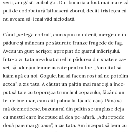
verii, am găsit cuibul gol. Dar bucuria a fost mai mare că
puii de codobatură își luaseră zborul, decât tristețea că
nu aveam să-i mai văd niciodată.
Când „se lega codrul”, cum spun muntenii, mer­geam în
pădure și mâncam pe săturate frunze fragede de fag.
Aveau un gust acrișor, apropiat de gustul măcrișului.
Într-o zi, tata m-a luat cu el în pădurea din spatele ca­
sei, să adunăm lemne us­ca­te pentru foc. „Am ui­tat să
luăm apă cu noi, Gogule, hai să facem rost să ne potolim
setea”, a zis tata. A căutat un pal­tin mai mare și a în­ce­
put să taie cu toporișca trunchiul copacului, fă­când un
fel de buzunar, cam cât palma lui făcută căuș. Până să
mă dez­me­ticesc, buzunarul din pal­tin se umpluse deja
cu mustul care începuse să dea pe-afară. „Adu repede
două paie mai groase”, a zis tata. Am început să bem cu