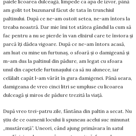
paiele licoarea dulceagă, limpede ca apa de izvor, până
am golit tot buzunarul făcut de tata în trunchiul
paltinului. După ce ne-am ostoit setea, ne-am întors la
treaba noastră. Dar mie îmi tot stătea gândul la cum să
fac pentru a nu se pierde în van elixirul care te înviora și
parcă îți dădea vigoare. După ce ne-am întors acasă,
am luat cu mine un furtunaș, o sfoară și o damigeană și
m-am dus la paltinul din pădure, am legat cu sfoara
unul din capetele furtunașului ca să nu alunece, iar
celălalt capăt l-am vârât în gura damigenei. Până seara,
damigeana de vreo cinci litri se umpluse cu licoarea
dulceagă și miros de pădure trezită la viață.
După vreo trei-patru zile, fântâna din paltin a secat. Nu
știu de ce oamenii locului îi spuneau ace­lui suc minunat
„mustăreață”. Uneori, când ajung primăvara în satul