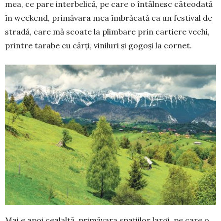
mea, ce pa­re inter­belică, pe care o întâlnesc câte­o­dată
în weekend, primăvara mea îmbră­ca­tă ca un festival de
stradă, care mă scoate la plimbare prin cartiere vechi,
printre tarabe cu cărți, viniluri și go­goși la cornet.
Mai e apoi cealaltă, primăvara spațiilor largi, pe care o