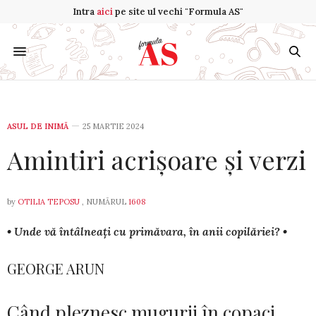
Intra
aici
pe site ul vechi "Formula AS"
ASUL DE INIMĂ
25 MARTIE 2024
Amintiri acrișoare și verzi
by
OTILIA TEPOSU
, NUMĂRUL
1608
• Unde vă întâlneați cu primăvara, în anii copilăriei? •
GEORGE ARUN
Când pleznesc mugurii în copaci