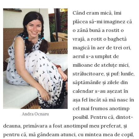
Când eram mică, îmi
plăcea să-mi imaginez că
o zână bună a rostit o
vrajă, a rotit o baghetă
magică în aer de trei ori,
aerul s-a umplut de
milioane de steluțe mici,
strălucitoare, și puf: lunile,
săptămânile și zilele din
calendar s-au așezat în
așa fel încât să mă nasc în
cel mai frumos anotimp
Andra Ocnaru
posibil. Pentru că, dintot­
deauna, pri­măvara a fost anotimpul meu prefe­rat, și
pentru că, mă gândeam atunci, cu mintea mea de copil,