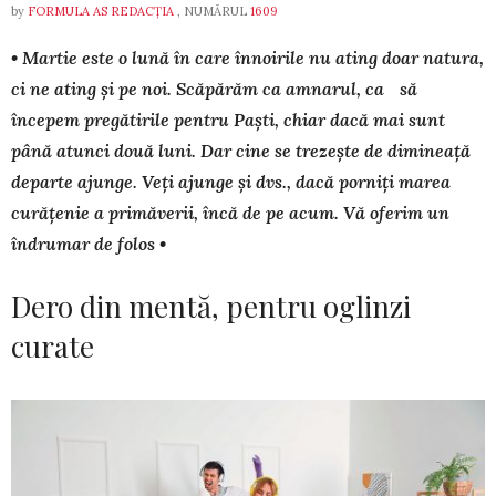
by
FORMULA AS REDACȚIA
, NUMĂRUL
1609
• Martie este o lună în care înnoirile nu ating doar natura,
ci ne ating și pe noi. Scăpărăm ca amnarul, ca să
începem pregătirile pentru Paști, chiar dacă mai sunt
până atunci două luni. Dar cine se trezește de dimi­nea­ță
departe ajunge. Veți ajunge și dvs., dacă porniți ma­rea
curățenie a primăverii, încă de pe acum. Vă oferim un
îndrumar de folos •
Dero din mentă, pentru oglinzi
curate