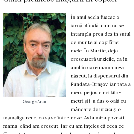
În anul acela fusese o
iarnă blândă, cum nu se
întâmpla prea des în satul
de munte al copilăriei
mele. În Martie, deja
crescuseră urzicile, ca în
anul în care mama m-a
născut, la dis­pen­sarul din
Fundata-Brașov, iar tata a
mers pe jos cinci kilo­
metri și i-a dus o oală cu
George Arun
mân­ca­re de urzici și o
mă­măligă rece, ca să se întremeze. Asta mi-a povestit
mama, când am cres­cut. Iar eu am înțeles că ceea ce