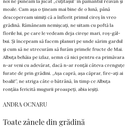
noi ne puneam la jucat „cuțitașul” în pământul reavăn și
moale. Cam așa o țineam mai bine de o lună, până
descopeream uimiți că a înflorit primul cireș în vreo
grădină. Rămâneam nemișcați, ne uitam cu poftă la
florile lui, pe care le vedeam deja cireșe mari, roș-găl­
bui. Și începeam să facem pla­nuri pe unde sărim gardul
și cum să ne strecurăm să furăm primele fructe de Mai.
Albuța behăia pe izlaz, semn că nici pentru ea primăvara
n-ar veni cu adevărat, dacă n-ar ronțăi câteva cren­gu­țe
furate de prin grădini. „Așa capră, așa căprar, fire-ați ai
boalii!”, ne striga câte o bătrână, în timp ce Albuța
ronțăia fericită mugurii proaspeți, abia ieșiți.
ANDRA OCNARU
Toate zânele din grădină