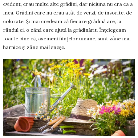
evident, erau multe alte gră­dini, dar niciuna nu era ca a
mea. Grădini care nu erau atât de verzi, de în­sorite, de
colorate. Și mai credeam că fiecare gră­dină are, la
rândul ei, o zână care ajută la grădinărit. Înțelegeam
foarte bi­ne că, asemeni ființelor umane, sunt zâne mai
har­ni­ce și zâne mai leneșe.