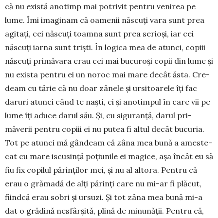
că nu există anotimp mai potrivit pen­tru veni­rea pe
lume. Îmi imaginam că oamenii năs­cuți vara sunt prea
agitați, cei născuți toam­na sunt prea serioși, iar cei
născuți iarna sunt triști. În logica mea de atunci, copiii
născuți primă­vara erau cei mai bucu­roși copii din lume și
nu exista pen­tru ei un noroc mai mare decât ăsta. Cre­
deam cu tărie că nu doar zâ­nele și ursitoarele îți fac
daruri atunci când te naști, ci și anotimpul în care vii pe
lume îți aduce darul său. Și, cu siguranță, da­rul pri­
măverii pentru copiii ei nu putea fi altul decât bucu­ria.
Tot pe atunci mă gândeam că zâna mea bu­nă a ameste­
cat cu mare iscusință poțiunile ei ma­gi­ce, așa încât eu să
fiu fix copilul părinților mei, și nu al altora. Pentru că
erau o grămadă de alți părinți care nu mi-ar fi plăcut,
fiindcă erau sobri și ursuzi. Și tot zâna mea bună mi-a
dat o grădină nesfârșită, plină de mi­nunății. Pentru că,