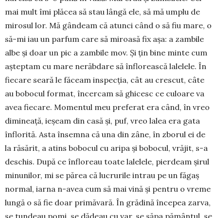
mai mult îmi plăcea să stau lân­gă ele, să mă umplu de
mirosul lor. Mă gândeam că atunci când o să fiu mare, o
să-mi iau un parfum ca­re să miroasă fix așa: a zambile
albe și doar un pic a zam­bile mov. Și țin bine minte cum
așteptam cu ma­re nerăbdare să în­florească lalelele. În
fiecare sea­ră le făceam inspec­ția, cât au crescut, câte
au bobo­cul format, încer­cam să ghicesc ce culoare va
avea fieca­re. Momentul meu preferat era când, în vreo
dimi­nea­ță, ieșeam din casă și, puf, vreo lalea era gata
înflorită. Asta însem­na că una din zâne, în zborul ei de
la răsărit, a atins bobocul cu aripa și bobocul, vră­jit, s-a
deschis. După ce înfloreau toate lalelele, pier­deam șirul
minunilor, mi se părea că lucrurile intrau pe un făgaș
nor­mal, iarna n-avea cum să mai vină și pen­tru o vreme
lun­gă o să fie doar pri­mă­vară. În gră­di­nă înce­pea zarva,
se tun­deau pomi, se dădeau cu var, se săpa pă­­­mân­tul, se