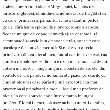
trăiesc une­ori în pădurile Mogoșoaiei, la cules de
untișor și ghiocei, uimindu-mă neîncetat de fragilitatea
cu care, primă­vara, pământul se lasă văzut în pielea
goală. Fără haina splendidă și pro­tec­toare a zăpezii,
fiecare mu­gur de copac reînvață să se deschidă, să
recu­noas­că soarele bun de soarele rău, soarele care
păcălește de soarele care stă. Și mai e și o a treia,
primăvara din cartierul meu, fostul cartier evreiesc, ras
cândva de buldozere, din care n-au mai rămas azi decât
câteva urme. Aici, lângă un gard albastru de zorele, din
spatele căruia pân­desc nenu­mă­rate pisici, pe scările de
ciment ale unei case pă­răsite, mă așteaptă cea mai
prietenoasă pri­măvară a mea. E locul meu preferat de
tăcut, în care soarele cade întotdeauna în unghi
perfect. E locul în care mă așez să beau uneori o cafea,
pe care o cumpăr de la prăjitoria de-alături, în care