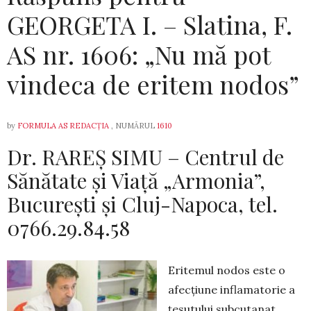
GEORGETA I. – Slatina, F.
AS nr. 1606: „Nu mă pot
vindeca de eritem nodos”
by
FORMULA AS REDACȚIA
, NUMĂRUL
1610
Dr. RAREȘ SIMU – Centrul de
Sănătate şi Viaţă „Armonia”,
Bucureşti și Cluj-Napoca, tel.
0766.29.84.58
Eritemul nodos este o
afecțiune inflamatorie a
țesutului subcutanat,