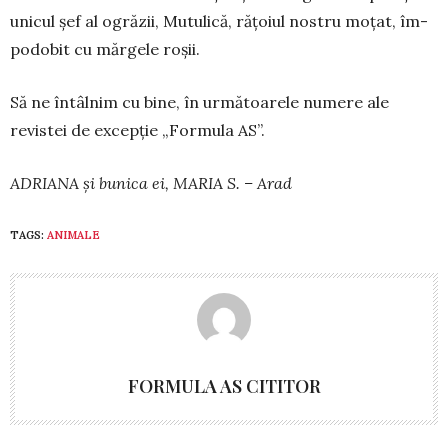
unicul șef al ogrăzii, Mutu­li­că, ră­țo­iul nostru moțat, îm­
po­­dobit cu măr­ge­le roșii.
Să ne întâlnim cu bine, în ur­mă­toarele numere ale
revistei de excepție „Formula AS”.
ADRIANA și bunica ei, MARIA S. – Arad
TAGS:
ANIMALE
FORMULA AS CITITOR