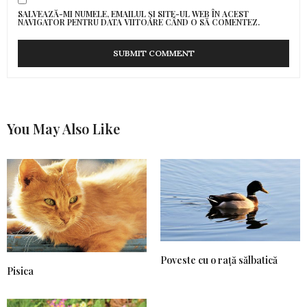
SALVEAZĂ-MI NUMELE, EMAILUL ȘI SITE-UL WEB ÎN ACEST
NAVIGATOR PENTRU DATA VIITOARE CÂND O SĂ COMENTEZ.
You May Also Like
Poveste cu o rață sălbatică
Pisica