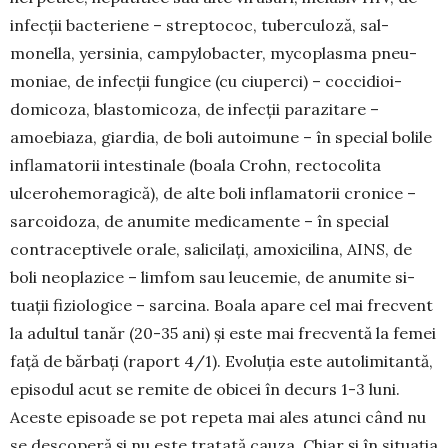
infecții bacteriene – streptococ, tuberculoză, sal­
monella, yersinia, cam­pylobacter, mycoplasma pne­u­
moniae, de infecții fun­gice (cu ciuperci) – cocci­dioi­
domicoza, blasto­mi­coza, de infecții parazitare –
amoebiaza, giardia, de boli autoimune – în special bo­lile
inflamatorii intestinale (boala Crohn, recto­co­lita
ulcerohemo­ra­gică), de alte boli inflamatorii cronice –
sarcoi­do­za, de anumite medicamente – în special
contra­ceptivele orale, salicilați, amoxicilina, AINS, de
boli neoplazice – limfom sau leucemie, de anumite si­­
tuații fiziologice – sarcina. Boala apare cel mai frec­vent
la adultul tanăr (20-35 ani) și este mai frec­ventă la femei
față de bărbați (raport 4/1). Evo­luția este autolimitantă,
episodul acut se remite de obicei în decurs 1-3 luni.
Aceste episoade se pot re­peta mai ales atunci când nu
se descoperă și nu este tra­tată cauza. Chiar și în situația