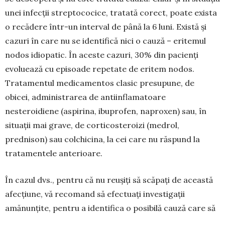
unei infecții strep­tococice, tratată corect, poate exista
o recădere într-un interval de până la 6 luni. Există și
cazuri în care nu se identifică nici o cauză – eritemul
nodos idio­pa­tic. În aceste cazuri, 30% din pacienți
evolu­ează cu episoade repetate de eritem nodos.
Trata­men­tul medicamentos clasic presupune, de
obicei, ad­mi­nis­trarea de antiinflamatoare
nesteroidiene (aspiri­na, ibuprofen, naproxen) sau, în
situații mai grave, de corticosteroizi (medrol,
prednison) sau colchici­na, la cei care nu răspund la
tratamentele anterioare.
În cazul dvs., pentru că nu reușiți să scăpați de această
afecțiune, vă recomand să efectuați investi­gații
amănunțite, pentru a identifica o posibilă cau­ză care să
vă întrețină această afecțiune. Trebuie luat în calcul