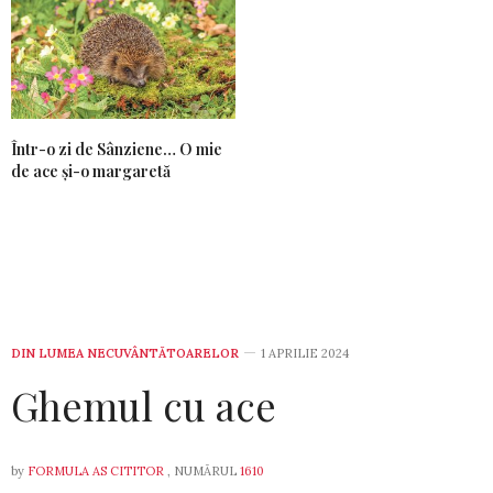
Într-o zi de Sânziene… O mie
de ace și-o margaretă
DIN LUMEA NECUVÂNTĂTOARELOR
1 APRILIE 2024
Ghemul cu ace
by
FORMULA AS CITITOR
, NUMĂRUL
1610