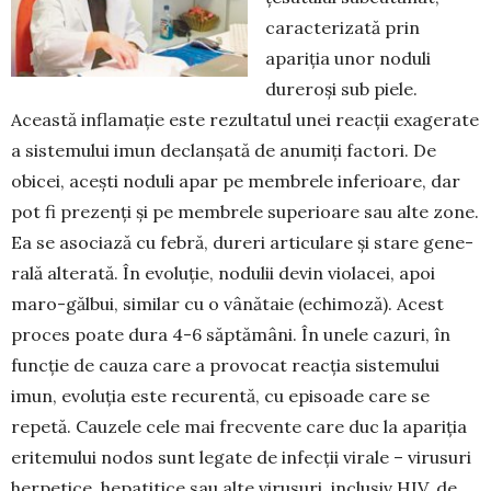
caracterizată prin
apariția unor noduli
dureroși sub piele.
Această inflamație este rezultatul unei reacții exagerate
a sistemului imun declan­șată de anumiți factori. De
obicei, acești noduli apar pe mem­brele in­fe­rioare, dar
pot fi prezenți și pe mem­brele superioare sau alte zone.
Ea se asociază cu febră, dureri arti­cu­lare și stare ge­ne­
rală alterată. În evoluție, nodulii devin violacei, apoi
maro-gălbui, si­milar cu o vânătaie (echimoză). Acest
proces poa­te dura 4-6 săptămâni. În unele cazuri, în
func­ție de cauza care a provocat reacția sistemului
imun, evoluția este recurentă, cu episoade care se
repetă. Cauzele cele mai frecvente care duc la apariția
erite­mului nodos sunt legate de infecții virale – virusuri
herpetice, hepatitice sau alte virusuri, inclusiv HIV, de