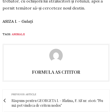
tre­bător, cu ochișorii lui stră­lu­ci­tori și rotunzi, apoi a
pornit te­mător să-și cerceteze noul destin.
ASIZA I. – Galați
TAGS:
ANIMALE
FORMULA AS CITITOR
PREVIOUS ARTICLE
Răspuns pentru GEORGETA I. – Slatina, F. AS nr. 1606: "Nu
mă pot vindeca de eritem nodos"