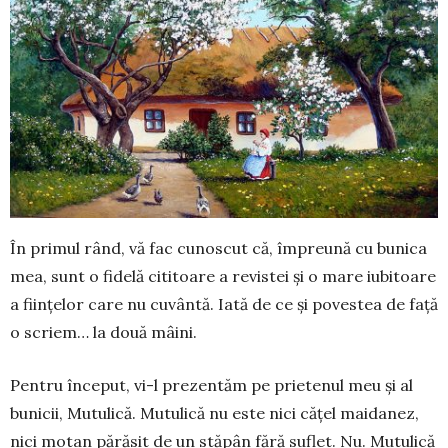
În primul rând, vă fac cunos­cut că, împreună cu bunica
mea, sunt o fidelă cititoare a re­vistei și o mare iubitoare
a fiin­țelor care nu cuvântă. Iată de ce și povestea de față
o scri­em… la două mâini.
Pentru început, vi-l pre­­zen­tăm pe prietenul meu și al
bu­ni­cii, Mutu­lică. Mutulică nu este nici cățel maidanez,
nici mo­tan părăsit de un stăpân fă­ră su­­flet. Nu. Mutu­li­că