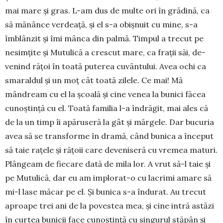
mai mare și gras. L-am dus de multe ori în gră­dină, ca
să mă­nânce ver­dea­ță, și el s-a obișnuit cu mine, s-a
îmblânzit și îmi mân­ca din pal­mă. Timpul a tre­cut pe
nesimțite și Mutulică a cres­cut mare, ca frații săi, de­
venind rățoi în toată puterea cu­vântului. Avea ochi ca
smaral­dul și un moț cât toată zilele. Ce mai! Mă
mândream cu el la școa­lă și cine venea la bu­nici fă­cea
cunoștință cu el. Toată fa­milia l-a îndrăgit, mai ales că
de la un timp îi apăruseră la gât și mărgele. Dar bucu­ria
avea să se transforme în dra­mă, când bunica a început
să taie rațele și rățoii care de­ve­ni­seră cu vremea ma­turi.
Plân­geam de fiecare dată de mila lor. A vrut să-l taie și
pe Mu­tu­lică, dar eu am im­plo­rat-o cu lacrimi ama­re să
mi-l lase mă­car pe el. Și bu­nica s-a îndurat. Au trecut
aproa­pe trei ani de la po­ves­tea mea, și cine intră astăzi
în curtea bunicii face cunoș­tință cu singurul stăpân și