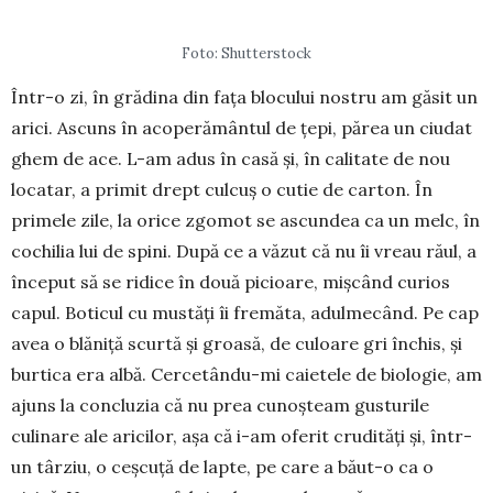
Foto: Shutterstock
Într-o zi, în grădina din fața blocului nostru am găsit un
arici. Ascuns în acoperă­mân­tul de țepi, părea un ciudat
ghem de ace. L-am adus în casă și, în calitate de nou
locatar, a primit drept cul­cuș o cutie de carton. În
primele zile, la orice zgomot se ascundea ca un melc, în
cochilia lui de spini. După ce a văzut că nu îi vreau răul, a
început să se ridice în două pi­cioa­re, mișcând curios
capul. Boticul cu mustăți îi fremăta, adul­me­când. Pe cap
avea o blăniță scurtă și groasă, de culoare gri închis, și
bur­­tica era albă. Cercetându-mi ca­ietele de biolo­gie, am
ajuns la con­cluzia că nu prea cunoșteam gus­turile
culinare ale aricilor, așa că i-am oferit crudități și, într-
un târziu, o ceșcuță de lap­te, pe care a băut-o ca o