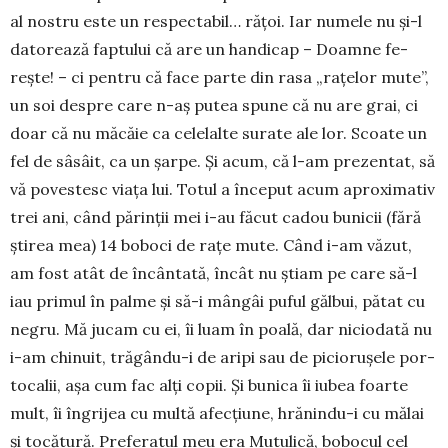
al nos­­tru es­te un respec­ta­bil… rățoi. Iar nu­mele nu și-l
datorează fap­tu­lui că are un handicap – Doam­ne fe­
rește! – ci pentru că face parte din rasa „ra­țe­lor mute”,
un soi despre care n-aș putea spu­ne că nu are grai, ci
doar că nu mă­căie ca celelalte surate ale lor. Scoate un
fel de sâ­sâ­it, ca un șar­pe. Și acum, că l-am prezentat, să
vă povestesc via­ța lui. Totul a început acum apro­­xi­mativ
trei ani, când pă­rinții mei i-au făcut cadou bu­ni­cii (fără
ști­rea mea) 14 boboci de rațe mu­te. Când i-am văzut,
am fost atât de încântată, încât nu știam pe care să-l
iau primul în pal­me și să-i mângâi puful găl­bui, pătat cu
ne­gru. Mă ju­cam cu ei, îi luam în poală, dar ni­cio­dată nu
i-am chi­nu­it, tră­gându-i de aripi sau de pi­cio­­ru­șele por­
tocalii, așa cum fac alți co­pii. Și bunica îi iu­bea foarte
mult, îi îngrijea cu multă afec­țiu­ne, hrănin­du-i cu mălai
și to­că­tură. Prefe­ratul meu era Mu­tulică, bobo­cul cel