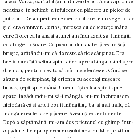
pisică. Varza, cartoful și salata ver­de au rămas aproa­pe
neatinse, în schimb, a în­fulecat cu plă­cere un picior de
pui crud. Descope­ri­sem Ame­rica: îl cre­deam ve­ge­ta­rian
și el era omni­vor. Cu­rios, mirosea cu de­li­ca­tețe mâna
care îi ofe­rea hrană și atunci am în­drăz­nit să-l mângâi
cu atin­geri ușoare. Cu pi­cio­rul din spate făcea miș­cări
bruș­te, arătân­du-mi că dorește să fie scăr­pi­nat. Era
hazliu cum își în­clina spinii când spre stânga, când spre
dreap­ta, pen­tru a evita să mă „ac­cidenteze”. Când se
sătura de scăr­­­pinat, își orienta cu aceeași miș­­­care
bruscă țepii spre mână. Une­ori, își culca spinii spre
spate, în­gădu­in­du-mi să-l mân­gâi. Nu-mi închipui­sem
niciodată că și aricii pot fi mân­gâiați ba, și mai mult, că
mângâ­ie­rea le face plă­cere. Aveau și ei senti­mente…
După o săp­tă­mâ­nă, mi-am dus prietenul cu ghimpi într-
o pădu­re din apro­pie­rea orașului nostru. M-a privit în­