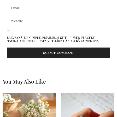
SALVEAZĂ-MI NUMELE, EMAILUL ȘI SITE-UL WEB ÎN ACEST
NAVIGATOR PENTRU DATA VIITOARE CÂND O SĂ COMENTEZ.
You May Also Like