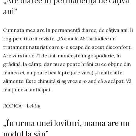
„Are diaree în permanență de câțiva
ani”
Cumnata mea are în perma­nen­ță diaree, de câțiva ani. Îi
rog pe cititorii revistei „Formula AS” să indice un
tratament naturist care s-o scape de acest disconfort.
Are vârsta de 71 de ani, muncește în gospodărie, în
grădină, la câmp, dar nu se poate hrăni cu ce obține din
munca ei, nu poate bea lapte (are vacă) și multe alte
alimente. Este chinuită și aș vrea s-o aud că a scăpat. Vă
mulțumesc anticipat.
RODICA – Lehliu
„În urma unei lovituri, mama are un
nodul la sân”