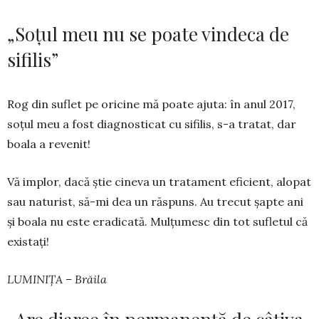
„Soțul meu nu se poate vindeca de
sifilis”
Rog din suflet pe oricine mă poa­te ajuta: în anul 2017,
soțul meu a fost diagnosticat cu sifilis, s-a tratat, dar
boala a revenit!
Vă implor, dacă știe cineva un tra­­tament eficient, alopat
sau na­turist, să-mi dea un răspuns. Au tre­cut șapte ani
și boala nu este era­dicată. Mulțu­mesc din tot sufletul că
existați!
LUMINIȚA – Brăila