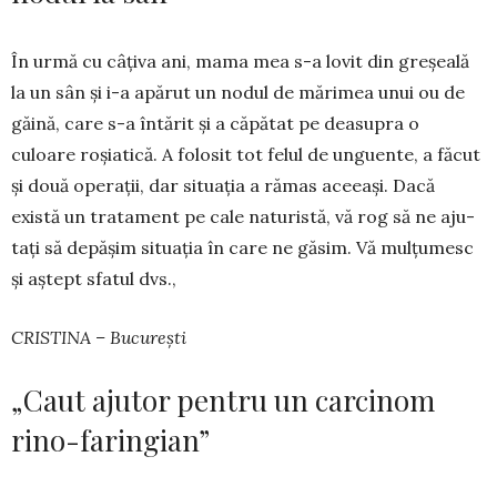
În urmă cu câțiva ani, mama mea s-a lovit din gre­șeală
la un sân și i-a apărut un nodul de mărimea unui ou de
găină, care s-a întărit și a căpătat pe dea­supra o
culoare roșiatică. A folosit tot felul de unguente, a făcut
și două operații, dar situația a rămas aceeași. Dacă
există un tratament pe cale naturistă, vă rog să ne aju­
tați să depășim situația în care ne găsim. Vă mulțumesc
și aștept sfatul dvs.,
CRISTINA – București
„Caut ajutor pentru un carcinom
rino-faringian”