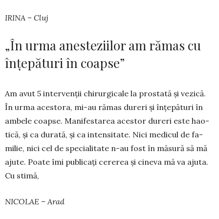
IRINA – Cluj
„În urma anesteziilor am rămas cu
înțepături în coapse”
Am avut 5 intervenții chi­rurgicale la prostată și ve­zică.
În urma acestora, mi-au rămas dureri și înțepă­turi în
ambele coapse. Manifestarea acestor dureri este hao­
tică, și ca durată, și ca intensitate. Nici medicul de fa­
milie, nici cel de spe­cialitate n-au fost în măsură să mă
ajute. Poate îmi publicați cererea și cineva mă va ajuta.
Cu stimă,
NICOLAE – Arad