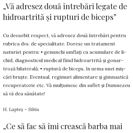
„Vă adresez două întrebări legate de
hidroartrită și rupturi de biceps”
Cu deosebit respect, vă adresez două în­tre­bări pentru
rubrica dvs. de specialitate. Doresc un tratament
naturist pentru: • genunchi umflați cu acumulare de li­
chid, diagnos­ticul medical fiind hidroartrită și gonar­
troză bilaterală; • ruptură de biceps, în urma unei miș­
cări bruște. Eventual, regimuri alimentare și gimnastică
recuperatorie etc. Vă mulțumesc din suflet și Dumnezeu
să vă dea sănătate!
H. Lapteș – Sibiu
„Ce să fac să îmi crească barba mai