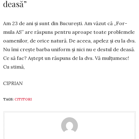
deasă”
Am 23 de ani și sunt din București. Am văzut că „For­
mula AS” are răspuns pentru aproape toate pro­blemele
oame­nilor, de orice natură. De aceea, apelez și eu la dvs.
Nu îmi crește barba uniform și nici nu e destul de deasă.
Ce să fac? Aștept un răspuns de la dvs. Vă mulțu­mesc!
Cu stimă,
CIPRIAN
TAGS:
CITITORI