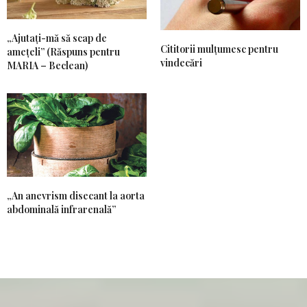
„Ajutați-mă să scap de
Cititorii mulțumesc pentru
amețeli” (Răspuns pentru
vindecări
MARIA – Beclean)
„An anevrism disecant la aorta
abdominală infrarenală”