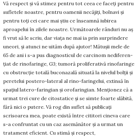
Vă respect și vă stimez pentru tot ceea ce faceți pentru
sufletele noastre, pentru oamenii necăjiți, bol­navi și
pentru toți cei care mai știu ce înseamnă iubirea
aproapelui în zilele noastre. Următoarele rânduri nu aș
fi vrut să le scriu, dar viața ne mai ia prin surprindere
uneori, și atunci ne uităm după ajutor! Mătușii mele de
65 de ani i s-a pus diagnosticul de carcinom nedife­ren­
țiat de rinofaringe, G3; tumoră proliferativă ri­nofaringe
cu obstrucție totală bucona­zală situată la nivelul bolții și
peretelui postero-lateral al rino-farin­gelui, extinsă în
spațiul latero-faringian și orofarin­gian. Menționez că a
urmat trei cure de citosta­tice și se simte foarte slăbită,
fără nici o putere. Vă rog din suflet să publicați
scrisoarea mea, poate există între cititori cineva care
s-a confruntat cu un caz asemănător și a urmat un
tratament eficient. Cu stimă și respect,