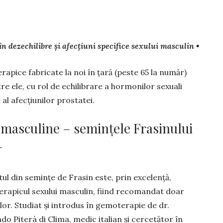
 dezechilibre și afecțiuni specifice sexului masculin •
­pice fabricate la noi în țară (peste 65 la număr)
re ele, cu rol de echilibrare a hormonilor sexuali
 al afecțiu­nilor prostatei.
masculine – semințele Frasinului
–
ul din semințe de Frasin este, prin exce­lență,
rapicul sexului masculin, fiind reco­mandat doar
lor. Studiat și introdus în ge­mo­terapie de dr.
o Piterà di Clima, medic italian și cercetător în