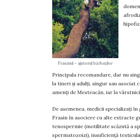
dome­ni
afrodi
hipofi
Frasinul – ajutorul bărbaților
Principala recomandare, dar nu singur
la ti­neri și adulți, singur sau aso­cia
amenți de Mes­tea­căn, iar la vârstnic
De asemenea, medicii specializați în
Frasin în aso­cie­re cu alte extracte ge
tenospermie (motili­ta­te scăzută a spe
sper­mato­zoizi), insuficiență testi­cu­l