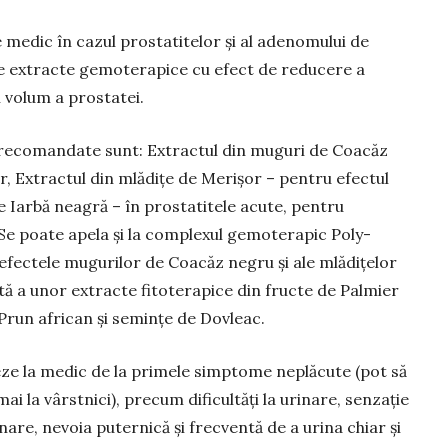
 medic în cazul prostatitelor și al adenomului de
e extracte ge­mo­terapice cu efect de reducere a
n volum a prostatei.
recoman­da­te sunt: Extrac­tul din muguri de Coacăz
r, Extractul din mlădițe de Merișor – pentru efectul
 Iarbă neagră – în pros­ta­titele acute, pen­tru
Se poate apela și la com­plexul gemo­te­rapic Poly­
c­tele mugurilor de Coacăz negru și ale mlă­di­țe­lor
ă a unor extracte fitoterapice din fructe de Palmier
 Prun african și semințe de Dovleac.
ze la medic de la primele simptome neplăcute (pot să
ai la vârstnici), precum dificultăți la urinare, senzație
nare, nevoia puternică și frecventă de a urina chiar și