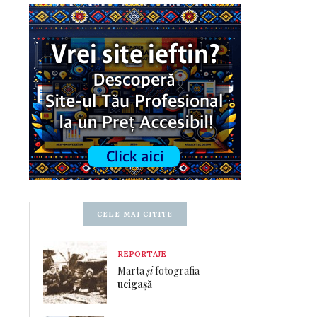
CELE MAI CITITE
REPORTAJE
Marta
și
fotografia
ucigașă