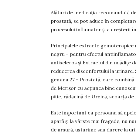
Alături de medicația recoman­dată de
prostată, se pot adu­ce în completar
procesului inflamator și a creșterii î
Principalele extracte gemo­terapice 
negru – pentru efectul antiinflamato
antiscleros și Extractul din mlădițe de
reducerea disconfortului la uri­nare. 
gemma 27 – Prostată, care combină efe
de Merișor cu acțiunea bine cunoscut
pitic, rădăcină de Urzică, scoarță de
Este important ca persoana să apele
apară și la vârste mai fragede, nu num
de arsură, usturime sau durere la uri