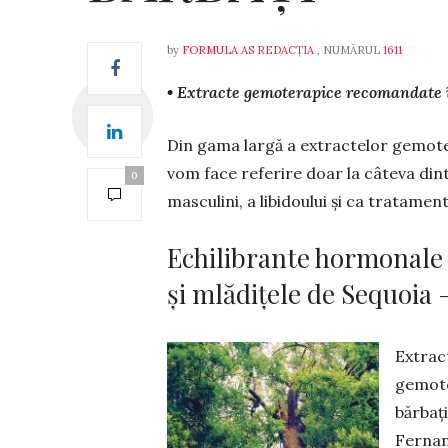
by
FORMULA AS REDACȚIA
, NUMĂRUL
1611
• Extracte gemoterapice recomandate în
Din gama largă a extractelor gemotera
vom face referire doar la câteva dint
0
masculini, a libidoului și ca tratament
Echilibrante hormonale 
și mlădițele de Sequoia 
Extract
gemote
bărbați
Fernand