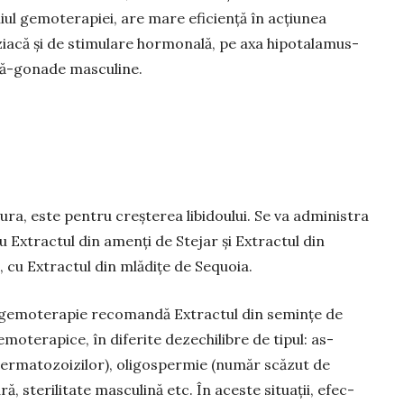
ul gemo­te­rapiei, are mare eficiență în acțiunea
ziacă și de stimu­lare hormonală, pe axa hipotalamus-
ză-go­nade masculine.
a, este pentru creșterea libi­dou­lui. Se va administra
t cu Extractul din a­menți de Stejar și Extractul din
i, cu Extractul din mlădițe de Sequoia.
 gemote­rapie recomandă Extractul din se­mințe de
mote­rapice, în diferite dezechi­li­bre de tipul: as­
r­ma­­to­zoizi­lor), oligo­sper­mie (număr scăzut de
a­ră, sterilitate mas­culină etc. În aceste situații, efec­