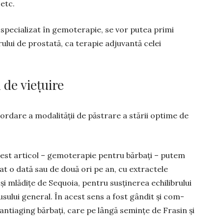
 etc.
specializat în gemoterapie, se vor putea primi
ului de prostată, ca terapie adjuvantă celei
 de viețuire
ordare a modalității de păstrare a stării optime de
acest arti­col – gemoterapie pentru băr­bați – putem
t o dată sau de două ori pe an, cu extrac­tele
și mlă­dițe de Se­quoia, pentru susținerea echilibrului
­nu­sului ge­neral. În acest sens a fost gândit și com­
ntiaging bărbați, ca­re pe lângă se­min­țe de Frasin și