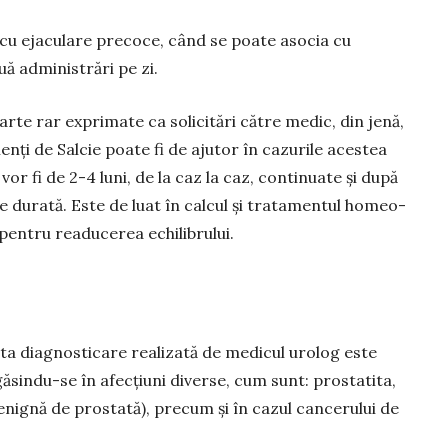
cu ejaculare precoce, când se poate asocia cu
uă administrări pe zi.
rte rar exprimate ca solicitări către medic, din jenă,
enți de Salcie poate fi de ajutor în cazurile aces­tea
 vor fi de 2-4 luni, de la caz la caz, continuate și după
 durată. Este de luat în calcul și tratamentul home­o­
e pentru readuce­rea echilibrului.
cta diag­nosticare realizată de medicul urolog este
ăsindu-se în afecțiuni diverse, cum sunt: prostatita,
nignă de prostată), precum și în cazul cancerului de