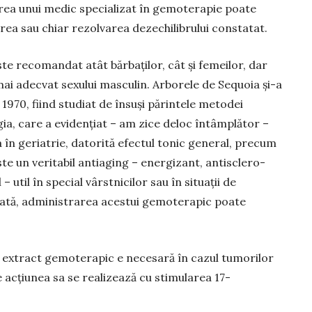
rea unui medic spe­cia­lizat în gemoterapie poate
rea sau chiar rezolva­rea dez­echilibrului constatat.
te reco­man­dat atât bărbaților, cât și femeilor, dar
ai adecvat sexului mas­­culin. Arborele de Sequoia și-a
 1970, fiind studiat de însuși părintele metodei
ia, care a evidențiat – am zice deloc întâm­plă­tor –
n geria­trie, datorită efectul tonic general, pre­cum
ste un ve­ritabil anti­aging – energizant, anti­scle­ro­
– util în special vârstnicilor sau în situaţii de
­tă, administrarea acestui ge­mo­terapic poate
i extract gemoterapic e necesară în cazul tumorilor
e acțiunea sa se realizează cu stimularea 17-