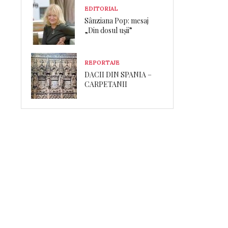
EDITORIAL
Sânziana Pop: mesaj
„Din dosul ușii”
REPORTAJE
DACII DIN SPANIA –
CARPETANII