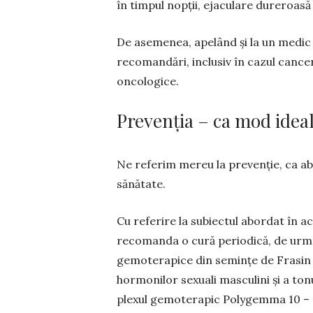
în timpul nopții, ejaculare dureroasă
De asemenea, apelând și la un medic 
recomandări, inclusiv în cazul cancer
oncologice.
Prevenția – ca mod ideal
Ne referim mereu la prevenție, ca ab
sănătate.
Cu referire la su­biec­tul abordat în 
reco­man­da o cură periodică, de urma
gemote­ra­pice din se­mințe de Fra­sin 
hor­­monilor se­xuali mas­cu­lini și a to
plexul ge­mo­terapic Poly­gemma 10 – a