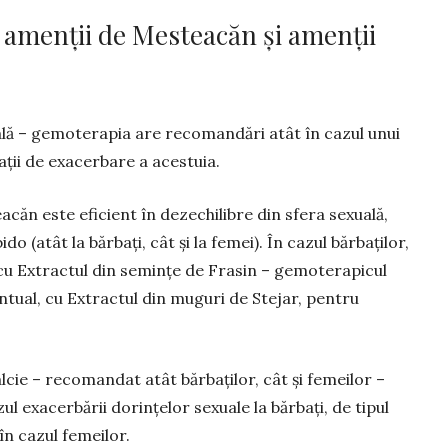
– amenții de Mesteacăn și amenții
xuală – gemoterapia are recomandări atât în cazul unui
uații de exa­cerbare a acestuia.
acăn este eficient în dezechilibre din sfera sexuală,
o (atât la bărbați, cât și la femei). În cazul bărbaților,
cu Extractul din semințe de Frasin – gemoterapicul
eventual, cu Extractul din muguri de Ste­jar, pentru
lcie – recomandat atât bărbaților, cât și femeilor –
l exacerbării dorin­țelor sexuale la bărbați, de tipul
n cazul femeilor.