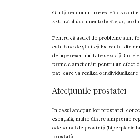
O altă recomandare este în cazurile 
Extractul din amenți de Stejar, cu do
Pentru că astfel de probleme sunt foa
este bine de știut că Extractul din am
de hiperexcitabi­litate sexuală. Curele
primele ameliorări pentru un efect de
pat, care va realiza o indi­vi­dualizar
Afecțiunile prostatei
În cazul afecțiunilor prostatei, core
esențială, multe dintre simptome reg
adenomul de prostată (hiperplazia be
prostată.