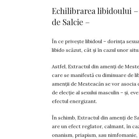
Echilibrarea libidoului 
de Salcie –
În ce privește libidoul – dorința se­
libido scăzut, cât și în cazul unor sit
Astfel, Extractul din amenți de Meste
care se manifestă cu diminuare de libid
amenții de Mes­teacăn se vor asocia 
de elecție al sexului mas­cu­lin – și, 
efectul energizant.
În schimb, Extractul din amenți de Sa
are un efect reglator, calmant, în cazu
onanism, priapism, sau nimfomanie, î