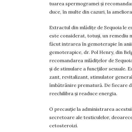
tua­rea sper­mo­gramei și recoman­da­
duce, în multe din cazuri, la ameliora
Extractul din mlădițe de Sequoia le es
este con­siderat, totuși, un remediu m
făcut intrarea în gemoterapie în anii
gemoterapice, dr. Pol Henry, din Belg
recomandarea mlădițelor de Sequoia î
și de sti­mulare a funcţiilor sexuale. E
zant, revitalizant, sti­mulator general 
îmbătrânire prematură. De fiecare da
reechilibra și readuce energia.
O precauție la administrarea acestu
secre­toare ale testiculelor, deoarec
cetosteroizi.