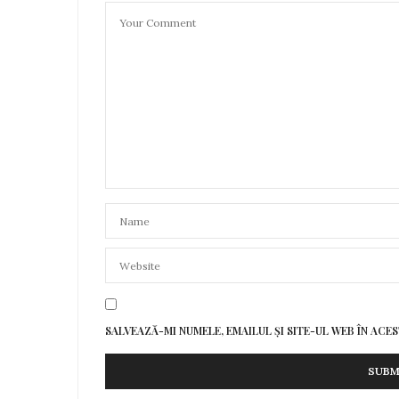
SALVEAZĂ-MI NUMELE, EMAILUL ȘI SITE-UL WEB ÎN AC