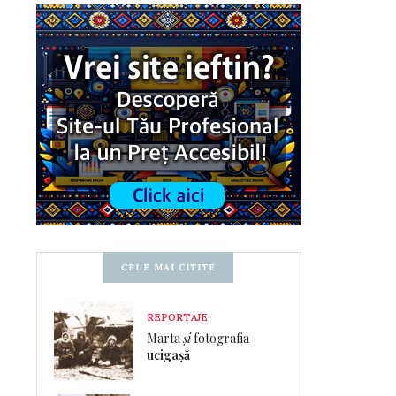
CELE MAI CITITE
REPORTAJE
Marta
și
fotografia
ucigașă