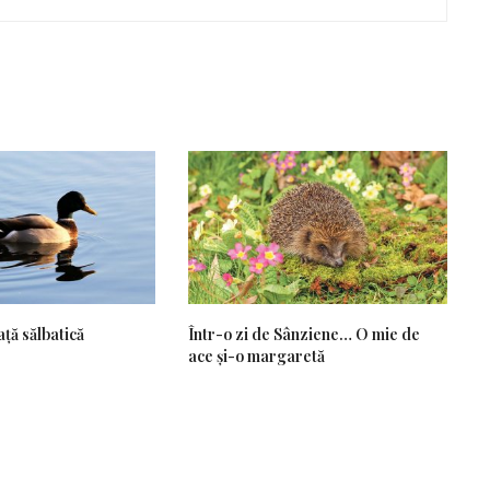
ață sălbatică
Într-o zi de Sânziene… O mie de
ace și-o margaretă