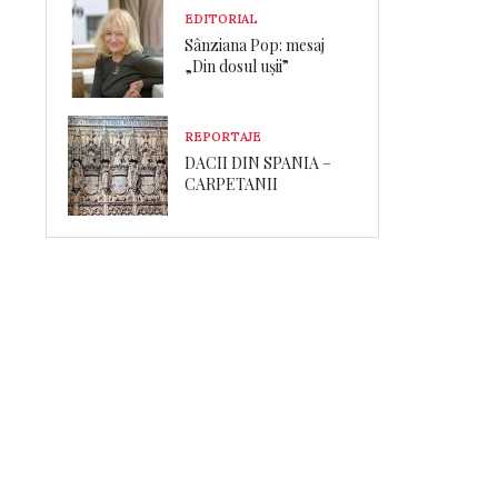
EDITORIAL
Sânziana Pop: mesaj
„Din dosul ușii”
REPORTAJE
DACII DIN SPANIA –
CARPETANII