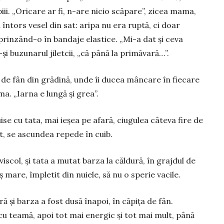
ii. „Oricare ar fi, n-are nicio scăpare”, zicea mama,
 întors vesel din sat: aripa nu era ruptă, ci doar
prinzând-o în bandaje elastice. „Mi-a dat și ceva
și buzunarul jiletcii, „că până la primăvară…”.
ura de fân din grădină, unde îi ducea mâncare în fiecare
ma. „Iarna e lungă și grea”.
se cu tata, mai ieșea pe afară, ciugulea câteva fire de
t, se ascundea repede în cuib.
viscol, și tata a mutat barza la căldură, în grajdul de
 mare, împletit din nuiele, să nu o sperie vacile.
ă și barza a fost dusă înapoi, în căpița de fân.
 cu teamă, apoi tot mai ener­gic și tot mai mult, până