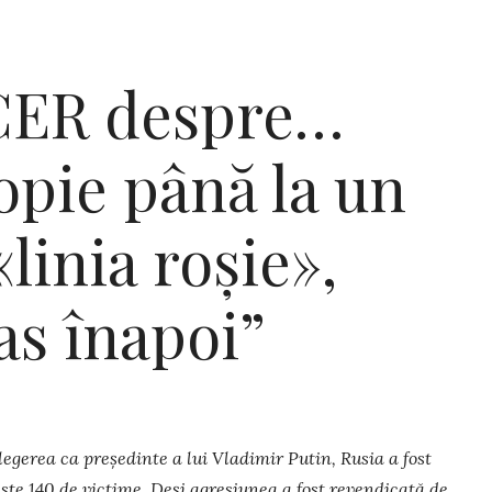
ER despre…
opie până la un
linia roșie»,
as înapoi”
legerea ca președinte a lui Vladimir Putin, Rusia a fost
este 140 de victi­me. Deși agresiunea a fost revendicată de