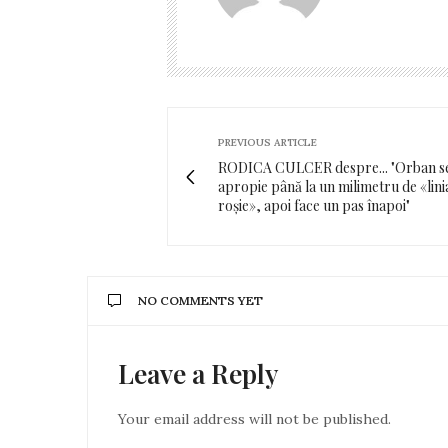
PREVIOUS ARTICLE
RODICA CULCER despre... "Orban s
apropie până la un milimetru de «lini
roșie», apoi face un pas înapoi"
NO COMMENTS YET
Leave a Reply
Your email address will not be published.