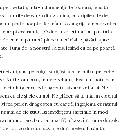
perise tata, într-o di­mineață de toamnă, aciu­ită
 straturile de varză din grădină, cu aripile ude de
zută peste noapte. Ridicând-o cu grijă, a observat că
din aripi era rănită. „O duc la veterinar”, a spus tata.
 de ea n-a putut să plece cu celelalte păsări, spre
ate-i una de-a noastră”, a zis, ieșind cu ea pe poartă,
e.
trei ani, sus, pe colțul șu­rii, își făcuse cuib o pereche
ze. Noi le-am pus și nume: Adam și Eva, cu toate că n-
t niciodată care este bărbatul și care soția lui. Ne
sem cu ele și ele cu noi. Ne plăcea să urmărim clocitul
 ivirea puilor, dragostea cu care îi îngri­jeau, curățatul
l numai de ele știut. Își împărțeau sarcinile în mod
a armonie, tare bine-ar mai fi”, oftase într-una din zile
de soț, cu doi copii. „Care dintre ele o fi rănită,