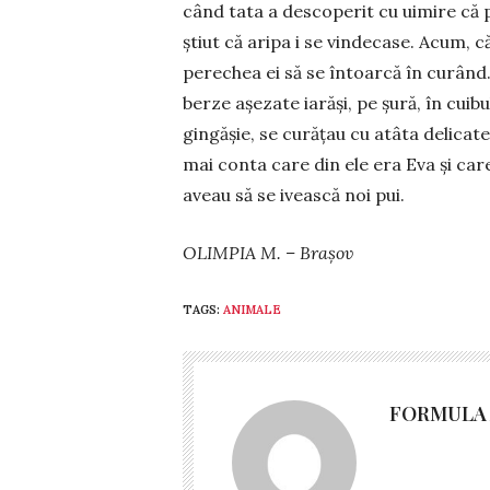
când tata a descoperit cu uimire că p
știut că aripa i se vindecase. Acum, 
perechea ei să se întoarcă în curând
berze așezate iarăși, pe șură, în cuibu
gingășie, se curățau cu atâta deli­ca­t
mai conta care din ele era Eva și care 
aveau să se ivească noi pui.
OLIMPIA M. – Brașov
TAGS:
ANIMALE
FORMULA 