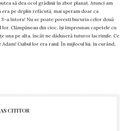
utea să dea ocol grădinii în zbor planat. Atunci am
că era pe deplin refăcută, mai speram doar ca
. S-a întors! Nu se poate povesti bucuria celor două
l lor. Clămpăneau din cioc, își îm­pre­u­nau capetele cu
ețe una pe alta, încât ne dăduseră tuturor la­cri­mile. Ce
Adam! Cuibul lor era raiul. În mijlocul lui, în curând,
AS CITITOR