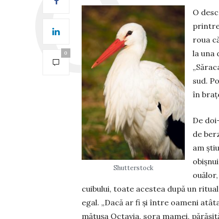
O desco
printre
roua că
la una 
0
„Săraca
sud. Po
în braț
De doi-
de ber­
am știu
obișnui
Shutterstock
ouălor,
cui­bului, toate acestea după un ritua
egal. „Dacă ar fi și între oameni atât
mătușa Octavia, sora mamei, pă­răsită 