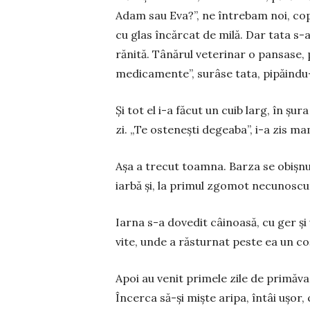
Adam sau Eva?”, ne întrebam noi, copi
cu glas încărcat de milă. Dar tata s-a
rănită. Tânărul veterinar o pansase, 
medicamente”, surâse tata, pi­păin­du-
Și tot el i-a făcut un cuib larg, în ș
zi. „Te ostenești degeaba”, i-a zis ma
Așa a trecut toamna. Barza se obișnui
iarbă și, la primul zgomot necunoscu
Iarna s-a dovedit câinoasă, cu ger și 
vite, unde a răsturnat peste ea un coș
Apoi au venit primele zile de primăvar
Încerca să-și miște aripa, întâi ușor,