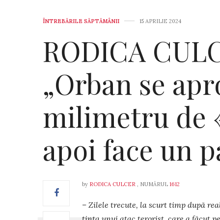
ÎNTREBĂRILE SĂPTĂMÂNII
15 APRILIE 2024
RODICA CULC
„Orban se apr
milimetru de «
apoi face un p
by
RODICA CULCER
, NUMĂRUL
1612
– Zilele trecute, la scurt timp după rea
ținta unui atac terorist, care a făcut p