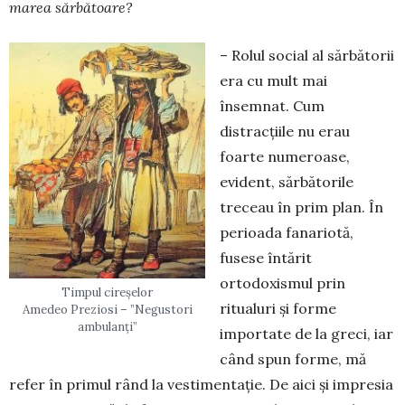
marea sărbătoare?
– Rolul social al sărbătorii
era cu mult mai
însemnat. Cum
distracțiile nu erau
foarte numeroase,
evident, sărbătorile
treceau în prim plan. În
perioada fanariotă,
fusese întărit
ortodoxismul prin
Timpul cireșelor
ritualuri și forme
Amedeo Preziosi – ”Negustori
ambulanți”
importate de la greci, iar
când spun forme, mă
refer în primul rând la vestimentație. De aici și impresia