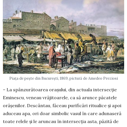
Piața de pește din București, 1869, pictură de Amedeo Preziosi
– La spânzurătoarea orașului, din actuala intersecție
Eminescu, veneau vrăjitoarele, ca să arunce păcatele
orășenilor. Descântau, făceau purificări ritualice și apoi
aduceau apa, ori doar simbolic vasul în care adunaseră
toate relele și le aruncau în intersecția asta, păzită de