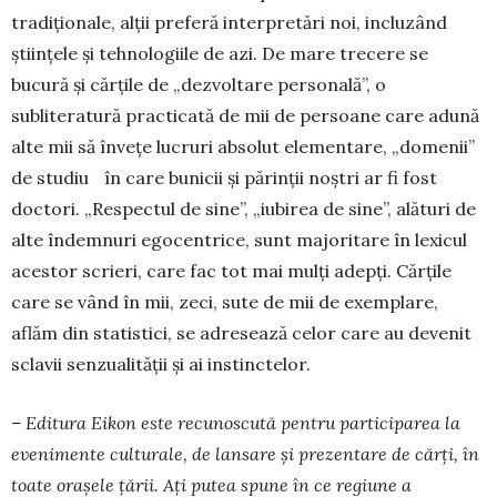
tradiționale, alții preferă interpretări noi, incluzând
științele și tehnologiile de azi. De mare trecere se
bucură și cărțile de „dezvoltare personală”, o
subliteratură practicată de mii de persoane care adună
alte mii să învețe lucruri absolut elementare, „domenii”
de studiu în care bunicii și părinții noștri ar fi fost
doctori. „Respectul de sine”, „iubirea de sine”, alături de
alte îndemnuri egocentrice, sunt majoritare în lexicul
acestor scrieri, care fac tot mai mulți adepți. Cărțile
care se vând în mii, zeci, sute de mii de exemplare,
aflăm din statistici, se adresează celor care au devenit
sclavii senzualității și ai instinctelor.
– Editura Eikon este recunoscută pentru participarea la
evenimente culturale, de lansare și prezentare de cărți, în
toate orașele țării. Ați putea spune în ce regiune a