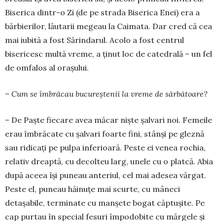
Biserica dintr-o Zi (de pe strada Biserica Enei) era a
bărbierilor, lăutarii megeau la Caimata. Dar cred că cea
mai iubită a fost Sărindarul. Acolo a fost centrul
bisericesc multă vreme, a ținut loc de catedrală – un fel
de omfalos al orașului.
– Cum se îmbrăcau bucureștenii la vreme de sărbătoare?
– De Paște fiecare avea măcar niște șalvari noi. Femeile
erau îmbrăcate cu șalvari foarte fini, stânși pe gleznă
sau ridicați pe pulpa inferioară. Peste ei venea rochia,
relativ dreaptă, cu decolteu larg, unele cu o platcă. Abia
după aceea își puneau anteriul, cel mai adesea vărgat.
Peste el, puneau hăinuțe mai scurte, cu mâneci
detașabile, terminate cu manșete bogat căptușite. Pe
cap purtau în special fesuri împodobite cu mărgele și