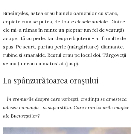
Bineînțeles, astea erau hainele oamenilor cu stare,
copiate cum se putea, de toate clasele sociale. Dintre
ele mi-a rămas în minte un pieptar (un fel de vestuță)
acoperită cu perle. Iar despre bijuterii – ar fi multe de
spus. Pe scurt, purtau perle (mărgăritare), diamante,
rubine și smaralde. Restul erau pe locul doi. Târgoveții
se mulțumeau cu matostat (jasp).
La spânzurătoarea orașului
– În vremurile despre care vorbești, credința se amesteca
adesea cu magia și superstiția. Care erau locurile magice
ale Bucureștilor?