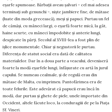
eșarfe spumoase. Bărbații aveau șalvari – cel mai adesea
terminați sub genunchi –, niște jambiere fine, de mătase
(luate din moda grecească), meși și papuci. Purtau un fel
de cămăși, cu mâneci largi, o eșarfă foarte mică, la gât,
haine scurte, cu mâneci împodobite și anterie lungi,
despicate în părți. Secolul al XVIII-lea a fost plin de
ișlice monumentale. Chiar și negustorii le purtau.
Diferența de statut social era dată de calitatea
materialelor. Dar în a doua parte a veacului, deveniseră
foarte la modă eșarfele lungi, înfășurate cu artă în jurul
capului. Se numeau cealmale, și de regulă erau din
mătase de Malta, cu imprimeu. Pantofărimea era de
toate felurile. Este adevărat că papucii erau încă în
modă, dar purtau și ghete de piele, unele importate din
Occident, altele făcute loco, la conduragiii de pe la Piața
Sf. Vineri.