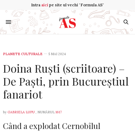
Intra
aici
pe site ul vechi "Formula AS"
PLANETE CULTURALE
5 MAI 2024
Doina Ruști (scriitoare) –
De Paști, prin Bucureștiul
fanariot
by
GABRIELA LUPU
, NUMĂRUL
1617
Când a explodat Cernobîlul