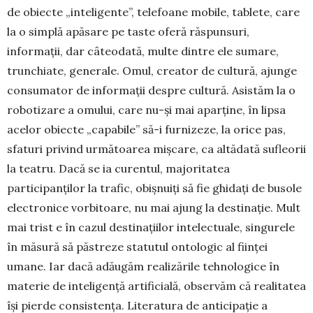
de obiecte „inteligente”, telefoane mobile, tablete, care
la o simplă apăsare pe taste oferă răspunsuri,
informații, dar câteodată, multe dintre ele sumare,
trunchiate, generale. Omul, creator de cultură, ajunge
consumator de informații despre cultură. Asistăm la o
robotizare a omului, care nu-și mai aparține, în lipsa
acelor obiecte „capabile” să-i furnizeze, la orice pas,
sfaturi privind următoarea mișcare, ca altădată sufleorii
la teatru. Dacă se ia curentul, majoritatea
participanților la trafic, obișnuiți să fie ghidați de busole
electronice vorbitoare, nu mai ajung la destinație. Mult
mai trist e în cazul destinațiilor intelectuale, singurele
în măsură să păstreze statutul ontologic al ființei
umane. Iar dacă adăugăm realizările tehnologice în
materie de inteligență artificială, observăm că realitatea
își pierde consistența. Literatura de anticipație a