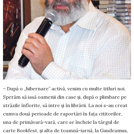
– După o „hibernare” activă, venim cu multe ti­tluri noi.
Sperăm să iasă oamenii din case și, după o plimbare pe
străzile înflorite, să intre și în librării. La noi s-au creat
cumva două perioade de raportări în fața cititorilor,
una de primăvară-vară, care se încheie la târgul de
carte Bookfest, și alta de toamnă-iarnă, la Gaudeamus,