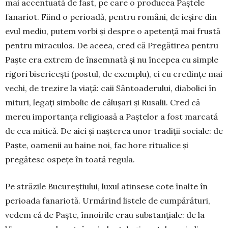
mai accentuată de fast, pe care o producea Paștele
fanariot. Fiind o perioadă, pentru români, de ieșire din
evul mediu, putem vorbi și despre o apetență mai frustă
pentru miraculos. De aceea, cred că Pregătirea pentru
Paște era extrem de însemnată și nu începea cu simple
rigori bisericești (postul, de exemplu), ci cu credințe mai
vechi, de trezire la viață: caii Sântoaderului, diabolici în
mituri, legați simbolic de călușari și Rusalii. Cred că
mereu importanța religioasă a Paștelor a fost marcată
de cea mitică. De aici și nașterea unor tradiții sociale: de
Paște, oamenii au haine noi, fac hore ritualice și
pregătesc ospețe în toată regula.
Pe străzile Bucureștiului, luxul atinsese cote înalte în
perioada fanariotă. Urmărind listele de cumpărături,
vedem că de Paște, înnoirile erau substanțiale: de la