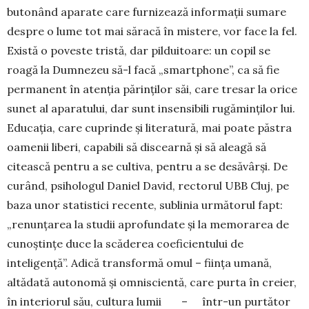
butonând aparate care furnizează informații sumare
despre o lume tot mai săracă în mistere, vor face la fel.
Există o poveste tristă, dar pilduitoare: un copil se
roagă la Dumnezeu să-l facă „smart­phone”, ca să fie
permanent în atenția părinților săi, care tresar la orice
sunet al aparatului, dar sunt insensibili rugăminților lui.
Educația, care cuprinde și literatură, mai poate păstra
oamenii liberi, capabili să discearnă și să aleagă să
citească pentru a se cultiva, pentru a se desăvârși. De
curând, psihologul Daniel David, rectorul UBB Cluj, pe
baza unor statistici recente, sublinia următorul fapt:
„renunțarea la studii aprofundate și la memorarea de
cunoștințe duce la scăderea coeficientului de
inteligență”. Adică transformă omul – ființa umană,
altădată autonomă și omniscientă, care purta în creier,
în interiorul său, cultura lumii ­ ­ – într-un purtător