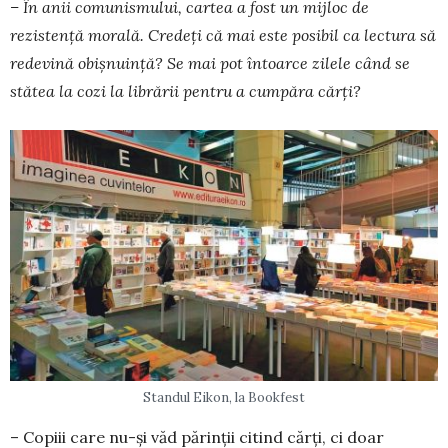
– În anii comunismului, cartea a fost un mijloc de
rezistență morală. Credeți că mai este posibil ca lectura să
redevină obișnuință? Se mai pot întoarce zilele când se
stătea la cozi la librării pentru a cumpăra cărți?
Standul Eikon, la Bookfest
– Copiii care nu-și văd părinții citind cărți, ci doar