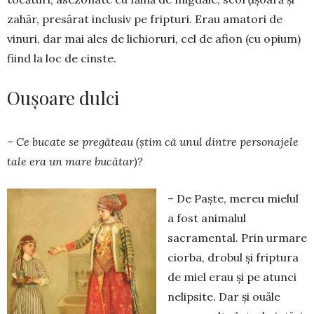
zahăr, presărat inclusiv pe fripturi. Erau amatori de
vinuri, dar mai ales de lichioruri, cel de afion (cu opium)
fiind la loc de cinste.
Oușoare dulci
– Ce bucate se pregăteau (știm că unul dintre personajele
tale era un mare bucătar)?
– De Paște, mereu mielul
a fost animalul
sacramental. Prin urmare
ciorba, drobul și friptura
de miel erau și pe atunci
nelipsite. Dar și ouăle