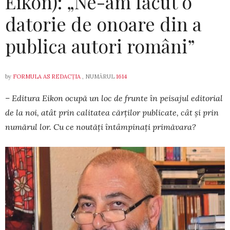
Eikon): „Ne-am făcut o
datorie de onoare din a
publica autori români”
by
FORMULA AS REDACȚIA
, NUMĂRUL
1614
– Editura Eikon ocupă un loc de frunte în peisajul editorial
de la noi, atât prin calitatea cărților publicate, cât și prin
numărul lor. Cu ce noutăți întâmpinați primăvara?