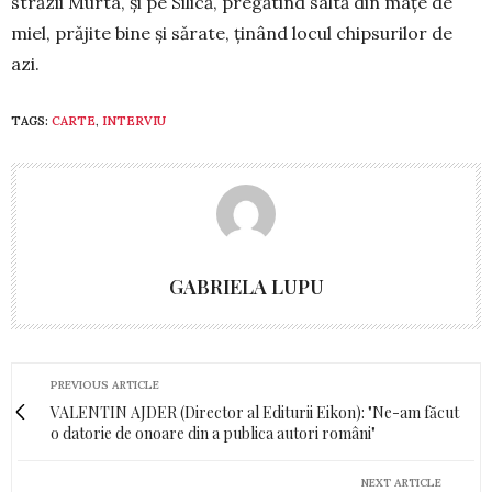
străzii Murta, și pe Silică, pregătind saltă din mațe de
miel, prăjite bine și sărate, ținând locul chipsurilor de
azi.
TAGS:
CARTE
,
INTERVIU
GABRIELA LUPU
PREVIOUS ARTICLE
VALENTIN AJDER (Director al Editurii Eikon): "Ne-am făcut
o datorie de onoare din a publica autori români"
NEXT ARTICLE