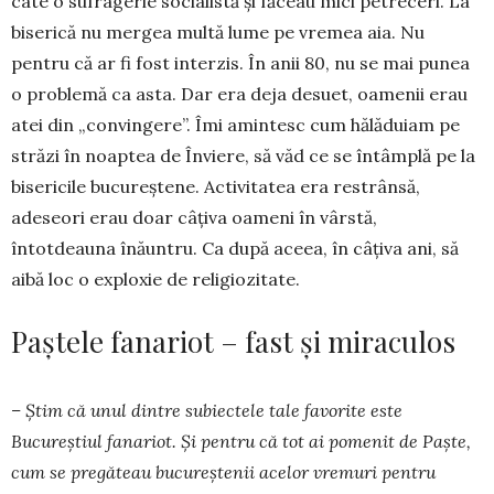
câte o sufragerie socialistă și făceau mici petreceri. La
biserică nu mergea multă lume pe vremea aia. Nu
pentru că ar fi fost interzis. În anii 80, nu se mai punea
o problemă ca asta. Dar era deja desuet, oamenii erau
atei din „convingere”. Îmi amintesc cum hălăduiam pe
străzi în noaptea de Înviere, să văd ce se întâmplă pe la
bisericile bucureștene. Activitatea era restrânsă,
adeseori erau doar câțiva oameni în vârstă,
întotdeauna înăuntru. Ca după aceea, în câțiva ani, să
aibă loc o exploxie de religiozitate.
Paștele fanariot – fast și miraculos
– Știm că unul dintre subiectele tale favorite este
Bucureștiul fanariot. Și pentru că tot ai pomenit de Paște,
cum se pregăteau bucureștenii acelor vremuri pentru