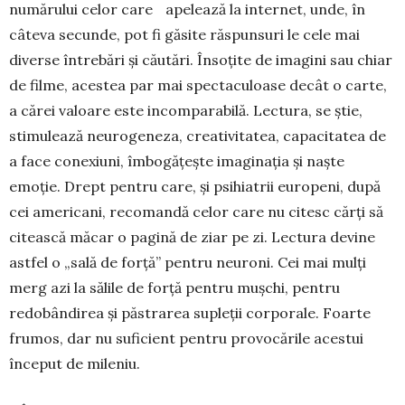
numărului celor care apelează la internet, unde, în
câteva secunde, pot fi găsite răspunsuri le cele mai
diverse întrebări și căutări. Însoțite de ima­gini sau chiar
de filme, acestea par mai spectaculoase decât o carte,
a cărei valoare este incomparabilă. Lectura, se știe,
stimulează neurogeneza, creativitatea, capacitatea de
a face conexiuni, îmbogățește imaginația și naște
emoție. Drept pentru care, și psihiatrii europeni, după
cei americani, recomandă celor care nu citesc cărți să
citească măcar o pagină de ziar pe zi. Lectura devine
astfel o „sală de forță” pentru neuroni. Cei mai mulți
merg azi la sălile de forță pentru mușchi, pentru
redobândirea și păstrarea supleții corporale. Foarte
frumos, dar nu suficient pentru provocările acestui
început de mileniu.