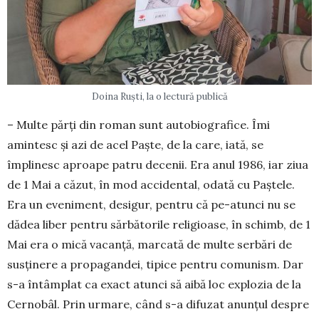
Doina Ruști, la o lectură publică
– Multe părți din roman sunt autobiografice. Îmi
amintesc și azi de acel Paște, de la care, iată, se
împlinesc aproape patru decenii. Era anul 1986, iar ziua
de 1 Mai a căzut, în mod accidental, odată cu Paștele.
Era un eveniment, desigur, pentru că pe-atunci nu se
dădea liber pentru sărbătorile religioase, în schimb, de 1
Mai era o mică vacanță, marcată de multe serbări de
susținere a propagandei, tipice pentru comunism. Dar
s-a întâmplat ca exact atunci să aibă loc explozia de la
Cernobâl. Prin urmare, când s-a difuzat anunțul despre