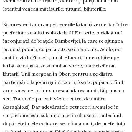
Viena erau aduse trăsuri, dantele și porțelanuri; din
Istanbul veneau mătăsurile, tutunul, bijuteriile.
Bucureștenii adorau petrecerile la iarbă verde, iar între
preferințe se afla insula de la Sf Elefterie, o ridicătură
înconjurată de brațele Dâmboviței, la care se ajungea
pe două poduri, cu parapete și ornamente. Acolo, iar
mai târziu la Filaret și în alte locuri, lumea stătea pe
iarbă, se ospăta, se schimbau vorbe, uneori cântau
lăutarii. Unii mergeau în Obor, pentru a se distra
participând la jocuri și întreceri, foarte populare find
aruncarea cerurilor sau escaladarea unui stâlp uns cu
seu. Tot acolo putea fi văzut teatrul de umbre
(karaghiozi). Dar adevăratele petreceri aveau loc în
curțile boierești, sub umbrare, în chioșcuri. Judecând
după rețetarele culinare, se mânca mult, de preferință
tocături, asezonate cu făină de migdale, scorțișoară și