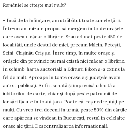
României se citește mai mult?
– Încă de la înființare, am străbătut toate zonele țării.
Într-un an, mi-am propus să mergem în toate orașele
care aveau măcar o librărie. S-au adunat peste 450 de
localități, unele destul de mici, precum Măcin, Fetești,
Seini, Chișinău Criș ș.a. Între timp, în multe orașe și
orășele din provincie nu mai există nici măcar o librărie.
În schimb, harta auctorială a Editurii Eikon s-a extins la
fel de mult. Aproape în toate orașele și județele avem
autori publicați. Ar fi riscantă și imprecisă o hartă a
iubitorilor de carte, chiar și după peste patru mii de
lansări făcute în toată țara. Poate că i-aș nedreptăți pe
mulți. Cu vreo trei decenii în urmă, peste 50% din cărțile
care apăreau se vindeau în București, restul în celelalte
orașe ale țării. Descentralizarea informațională