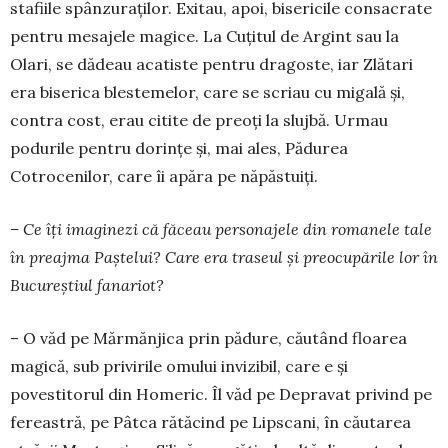
stafiile spânzuraților. Exitau, apoi, bisericile consacrate
pentru mesajele magice. La Cuțitul de Argint sau la
Olari, se dădeau acatiste pentru dragoste, iar Zlătari
era biserica blestemelor, care se scriau cu migală și,
contra cost, erau citite de preoți la slujbă. Urmau
podurile pentru dorințe și, mai ales, Pădurea
Cotrocenilor, care îi apăra pe năpăstuiți.
– Ce îți imaginezi că făceau personajele din romanele tale
în preajma Paștelui? Care era traseul și preocupările lor în
Bucureștiul fanariot?
– O văd pe Mărmănjica prin pădure, căutând floarea
magică, sub privirile omului invizibil, care e și
povestitorul din Homeric. Îl văd pe Depravat privind pe
fereastră, pe Pâtca rătăcind pe Lipscani, în căutarea