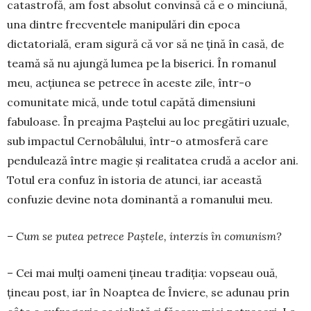
catastrofă, am fost absolut convinsă că e o minciună,
una dintre frecventele manipulări din epoca
dictatorială, eram sigură că vor să ne țină în casă, de
teamă să nu ajungă lumea pe la biserici. În romanul
meu, acțiunea se petrece în aceste zile, într-o
comunitate mică, unde totul capătă dimensiuni
fabuloase. În preajma Paștelui au loc pregătiri uzuale,
sub impactul Cernobâlului, într-o atmosferă care
pendulează între magie și realitatea crudă a acelor ani.
Totul era confuz în istoria de atunci, iar această
confuzie devine nota dominantă a romanului meu.
– Cum se putea petrece Paștele, interzis în comunism?
– Cei mai mulți oameni țineau tradiția: vopseau ouă,
țineau post, iar în Noaptea de Înviere, se adunau prin