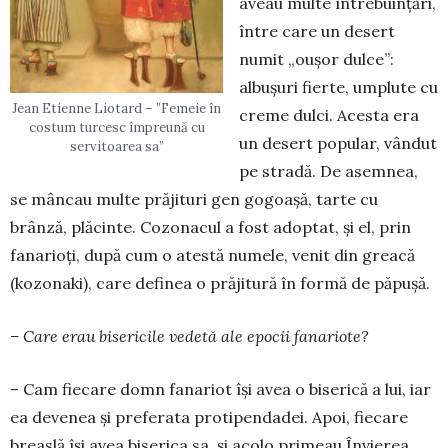
aveau multe întrebuințări,
între care un desert
numit „oușor dulce”:
albușuri fierte, umplute cu
Jean Etienne Liotard – ”Femeie în
creme dulci. Acesta era
costum turcesc împreună cu
un desert popular, vândut
servitoarea sa”
pe stradă. De asemnea,
se mâncau multe prăjituri gen gogoașă, tarte cu
brânză, plăcinte. Cozonacul a fost adoptat, și el, prin
fanarioți, după cum o atestă numele, venit din greacă
(kozonaki), care definea o prăjitură în formă de păpușă.
– Care erau bisericile vedetă ale epocii fanariote?
– Cam fiecare domn fanariot își avea o biserică a lui, iar
ea devenea și preferata protipendadei. Apoi, fiecare
breaslă își avea biserica sa, și acolo primeau Învierea.