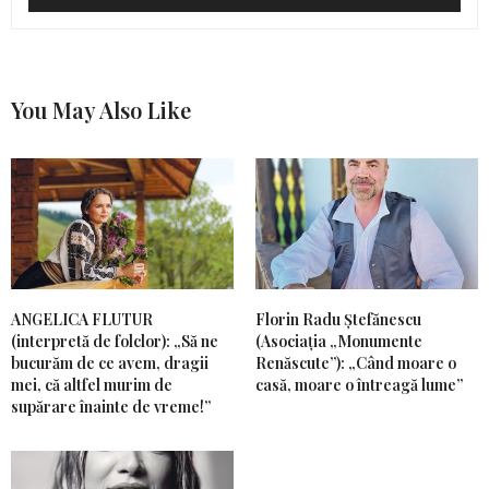
You May Also Like
ANGELICA FLUTUR
Florin Radu Ștefănescu
(interpretă de folclor): „Să ne
(Asociația „Monumente
bucurăm de ce avem, dragii
Renăscute”): „Când moare o
mei, că altfel murim de
casă, moare o întreagă lume”
supărare înainte de vreme!”