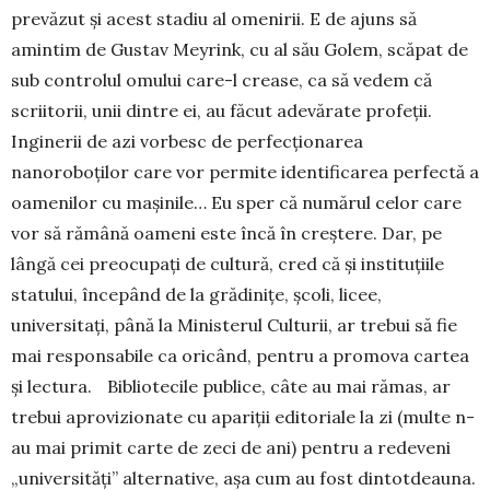
prevăzut și acest stadiu al omenirii. E de ajuns să
amintim de Gustav Meyrink, cu al său Golem, scăpat de
sub controlul omului care-l crease, ca să vedem că
scriitorii, unii dintre ei, au făcut adevărate profeții.
Inginerii de azi vorbesc de perfecționarea
nanoroboților care vor permite identificarea perfectă a
oamenilor cu mașinile… Eu sper că numărul celor care
vor să rămână oameni este încă în creștere. Dar, pe
lângă cei preocupați de cultură, cred că și instituțiile
statului, începând de la grădinițe, școli, licee,
universitați, până la Ministerul Culturii, ar trebui să fie
mai responsabile ca oricând, pentru a promova cartea
și lectura. Bibliotecile publice, câte au mai rămas, ar
trebui aprovizionate cu apariții editoriale la zi (multe n-
au mai primit carte de zeci de ani) pentru a redeveni
„universități” alternative, așa cum au fost dintotdeauna.