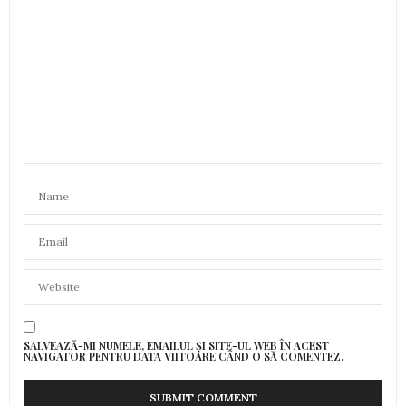
SALVEAZĂ-MI NUMELE, EMAILUL ȘI SITE-UL WEB ÎN ACEST
NAVIGATOR PENTRU DATA VIITOARE CÂND O SĂ COMENTEZ.