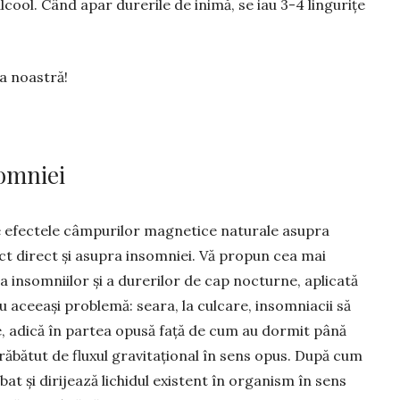
 alcool. Când apar du­rerile de inimă, se iau 3-4 lingurițe
ra noastră!
omniei
e efectele câm­purilor mag­netice naturale asupra
fect direct și asupra insomniei. Vă pro­pun cea mai
 in­som­niilor și a durerilor de cap nocturne, apli­cată
u aceeași pro­ble­mă: seara, la culcare, insomniacii să
re, adi­că în par­tea opusă față de cum au dormit până
trăbătut de flu­xul gravi­tațional în sens opus. După cum
răbat și dirijează lichidul exis­tent în organism în sens