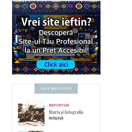
CELE MAI CITITE
REPORTAJE
Marta
și
fotografia
ucigașă