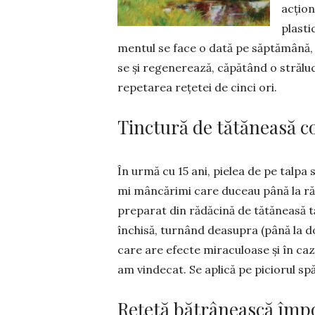
acțion
plas­t
men­tul se face o dată pe săptă­mână, 
se și rege­ne­rează, că­pă­tând o stră
repetarea rețetei de cinci ori.
Tinctură de tătăneasă co
În urmă cu 15 ani, pielea de pe talpa 
mi mân­cărimi care duceau până la r
preparat din rădăcină de tătăneasă t
închisă, turnând deasupra (până la do
care are efecte miraculoase și în ca
am vindecat. Se aplică pe piciorul spăl
Rețetă bătrânească împo