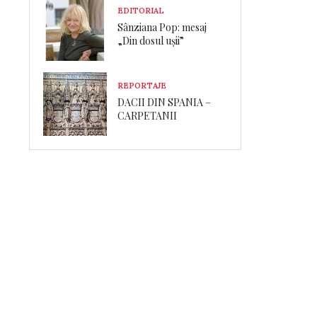
EDITORIAL
Sânziana Pop: mesaj
„Din dosul ușii”
REPORTAJE
DACII DIN SPANIA –
CARPETANII