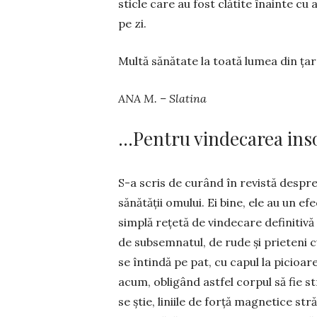
sticle care au fost clă­tite înainte cu
pe zi.
Multă sănătate la toată lumea din ța
ANA M. – Slatina
…Pentru vindecarea ins
S-a scris de curând în revistă despr
sănătății omului. Ei bine, ele au un e
simplă rețetă de vindecare definitivă a
de sub­semnatul, de rude și prieteni c
se întin­dă pe pat, cu capul la pi­cioa
acum, obli­gând astfel corpul să fie s
se știe, li­niile de forță mag­netice st