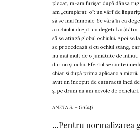
ple­cat, m-am fu­­ri­șat după dânsa ru
am „cum­pă­rat-o”: un vârf de lin­guriț
să se mai în­moa­ie. Se vâră în ea deg
a ochiu­lui drept, cu degetul arătăto
să se atingă globul ochiu­lui. Apoi se la
se proce­dea­ză și cu ochiul stâng, car
nu mai mult de o ju­mătate de minut. În
dar nu și ochii. Efectul se simte imed
chiar și după prima aplicare a mierii.
avut un în­ce­put de cataractă încă de
și pe drum nu am ne­voie de ochelari.
ANETA S. – Galați
…Pentru normalizarea gl