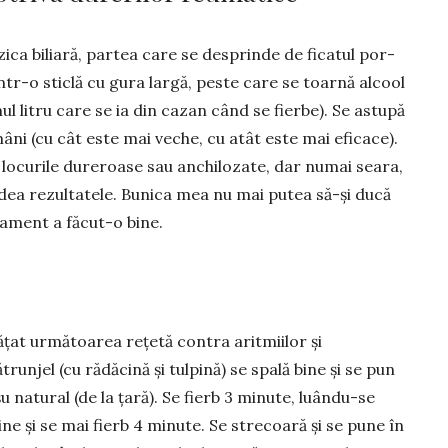
ezica biliară, partea care se desprinde de ficatul por­
 într-o sticlă cu gura largă, peste care se toarnă al­cool
mul litru care se ia din cazan când se fierbe). Se as­tupă
mâni (cu cât este mai veche, cu atât este mai eficace).
e locurile du­re­roase sau anchilo­zate, dar numai seara,
ea re­zul­ta­­tele. Bunica mea nu mai putea să-și ducă
­ment a fă­cut-o bine.
țat următoarea rețetă contra arit­miilor și
ătrunjel (cu rădă­cină și tulpină) se spală bine și se pun
oșu natural (de la țară). Se fierb 3 minute, luându-se
e și se mai fierb 4 minute. Se strecoară și se pune în