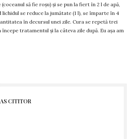
(cocea­nul să fie roșu) și se pun la fiert în 2 l de apă,
 lichidul se reduce la jumătate (1 l), se împarte în 4
cantitatea în decursul unei zile. Cura se repetă trei
a începe tratamentul și la câteva zile după. Eu așa am
AS CITITOR