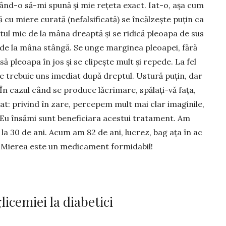
­gând-o să-mi spună și mie rețeta exact. Iat-o, așa cum
ă cu miere curată (nefalsi­ficată) se încăl­zește puțin ca
etul mic de la mâna dreaptă și se ridică pleoapa de sus
r de la mâna stângă. Se unge marginea pleoa­pei, fără
să pleoa­pa în jos și se cli­pește mult și re­pede. La fel
e tre­buie uns ime­diat după dreptul. Us­tură pu­țin, dar
 cazul când se pro­duce lăcri­ma­re, spăla­ți-vă fața,
iat: privind în zare, percepem mult mai clar imaginile,
 Eu în­sămi sunt benefi­ciara acestui tratament. Am
 la 30 de ani. Acum am 82 de ani, lucrez, bag ața în ac
 Mierea este un medicament formi­da­bil!
icemiei la diabetici