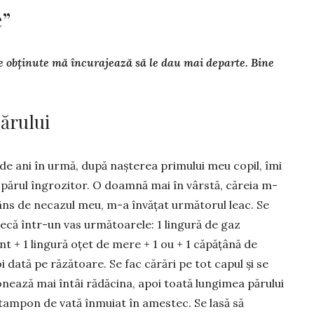
e”
ele obținute mă încurajează să le dau mai departe. Bine
părului
de ani în urmă, după nașterea primului meu copil, îmi
părul îngrozitor. O doamnă mai în vârstă, căreia m-
ns de necazul meu, m-a în­vățat următorul leac. Se
ecă într-un vas următoarele: 1 lingură de gaz
t + 1 lin­gură oțet de mere + 1 ou + 1 căpățână de
i dată pe răzătoare. Se fac cărări pe tot capul și se
ează mai întâi rădăcina, apoi toată lun­gimea părului
tampon de vată înmuiat în amestec. Se lasă să