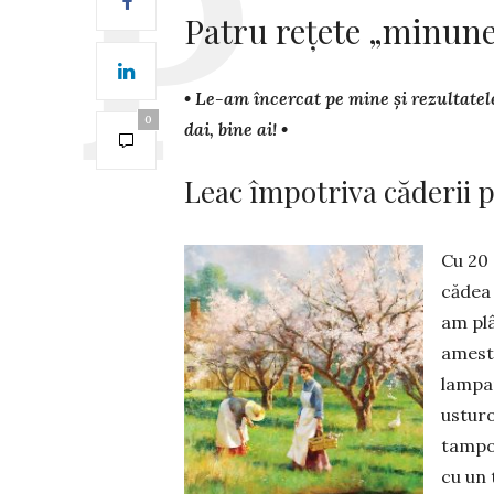
Patru rețete „minun
• Le-am încercat pe mine și re­zul­­tat
0
dai, bine ai! •
Leac împotriva căderii 
Cu 20 
cădea 
am plâ
ames­t
lampan
usturo
tampon
cu un 