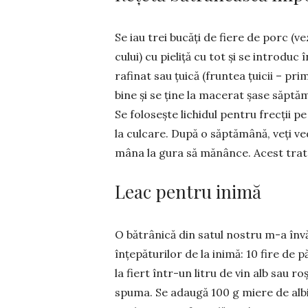
Se iau trei bucăți de fiere de porc (v
cului) cu pieliță cu tot și se introduc
rafinat sau țuică (fruntea țuicii – pri
bine și se ține la macerat șase săp­tă
Se folo­sește lichidul pentru frecții p
la culcare. După o săptămână, veți ved
mâna la gura să mă­nânce. Acest trata
Leac pentru inimă
O bătrânică din satul nostru m-a învă
înțepăturilor de la ini­mă: 10 fire de p
la fiert într-un litru de vin alb sau r
spuma. Se adaugă 100 g miere de albin