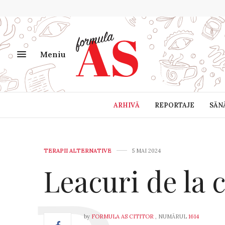
Meniu
ARHIVĂ
REPORTAJE
SĂN
TERAPII ALTERNATIVE
5 MAI 2024
Leacuri de la c
by
FORMULA AS CITITOR
, NUMĂRUL
1614