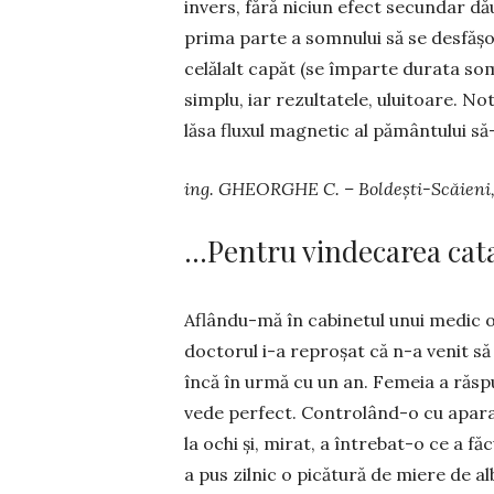
in­vers, fără niciun efect secun­dar dău
prima parte a somnului să se desfășoa
celălalt capăt (se împarte durata so
simplu, iar rezul­tatele, uluitoare. No
lăsa fluxul magnetic al pămân­tului să-
ing. GHEORGHE C. – Boldești-Scăieni,
…Pentru vindecarea cata
Aflându-mă în cabinetul unui medic o
doctorul i-a reproșat că n-a venit s
încă în urmă cu un an. Femeia a răs­
ve­de perfect. Con­tro­lând-o cu apa­r
la ochi și, mirat, a în­tre­bat-o ce a 
a pus zilnic o pică­tu­ră de miere de al