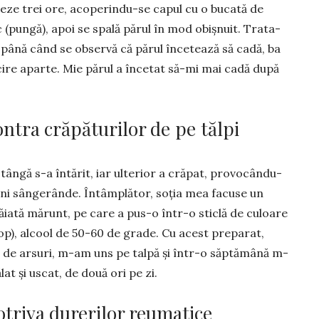
eze trei ore, aco­perin­du-se capul cu o bucată de
ic (pungă), apoi se spală părul în mod obișnuit. Trata­
până când se ob­ser­vă că părul în­cetează să ca­dă, ba
lucire aparte. Mie părul a încetat să-mi mai cadă după
ntra crăpăturilor de pe tălpi
stângă s-a întărit, iar ulterior a crăpat, provo­cându-
ăni sângerânde. Întâmplător, soția mea facuse un
ăiată mărunt, pe care a pus-o într-o sticlă de culoare
p), alcool de 50-60 de grade. Cu acest pre­parat,
z de arsuri, m-am uns pe talpă și într-o săp­tămână m-
at și uscat, de două ori pe zi.
triva durerilor reumatice