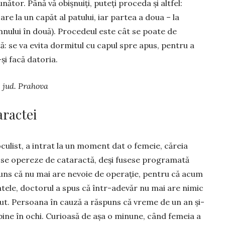
­nă­tor. Până vă obișnuiți, puteți proceda și altfel:
re la un capăt al patului, iar partea a doua – la
mnului în două). Procedeul este cât se poate de
tă: se va evi­ta dormi­tul cu ca­pul spre apus, pentru a
și facă datoria.
 jud. Prahova
ractei
culist, a intrat la un moment dat o femeie, căreia
ă se opereze de cataractă, deși fusese progra­mată
puns că nu mai are ne­voie de operație, pentru că acum
a­tele, doctorul a spus că într-ade­văr nu mai are nimic
făcut. Persoana în cau­ză a răs­puns că vreme de un an și-
­bi­ne în ochi. Curioa­să de așa o mi­nu­ne, când femeia a