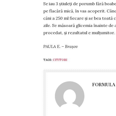
Se iau 3 știuleți de po­rumb fără boabe 
pe flacără mică, în vas acoperit. Când
căni a 250 ml fiecare și se bea toată 
zile. Se măsoară glicemia înainte de 
procedat, și rezultatul e mul­țumitor.
PAULA E. – Brașov
TAGS:
CITITORI
FORMULA 