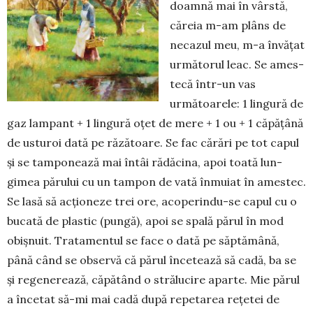
doamnă mai în vârstă,
căreia m-am plâns de
necazul meu, m-a în­vățat
următorul leac. Se ames­
tecă într-un vas
următoarele: 1 lingură de
gaz lampant + 1 lin­gură oțet de mere + 1 ou + 1 căpățână
de usturoi dată pe răzătoare. Se fac cărări pe tot capul
și se tamponează mai întâi rădăcina, apoi toată lun­
gimea părului cu un tampon de vată înmuiat în amestec.
Se lasă să acționeze trei ore, aco­perin­du-se capul cu o
bucată de plas­tic (pungă), apoi se spală părul în mod
obișnuit. Trata­men­tul se face o dată pe săptă­mână,
până când se ob­ser­vă că părul în­cetează să ca­dă, ba se
și rege­ne­rează, că­pă­tând o strălucire aparte. Mie părul
a încetat să-mi mai cadă după repetarea rețetei de