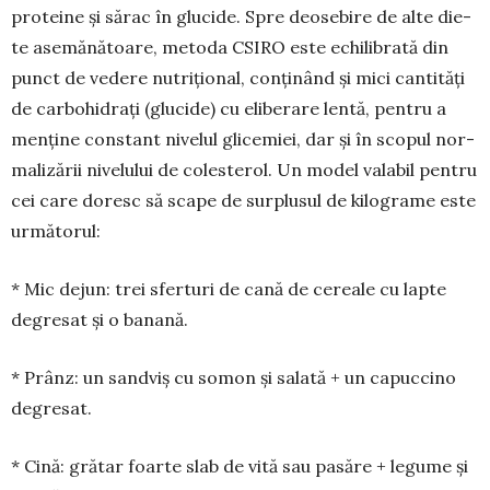
proteine și sărac în glucide. Spre deosebire de alte die­
te ase­mănătoare, metoda CSIRO este echili­brată din
punct de vedere nu­trițional, conținând și mici can­tități
de carbohi­drați (glucide) cu eliberare len­tă, pen­tru a
menține con­stant ni­velul glicemiei, dar și în sco­pul nor­
malizării nivelului de coles­terol. Un model valabil pentru
cei care doresc să scape de surplusul de ki­lo­grame este
următorul:
* Mic dejun: trei sferturi de ca­nă de cereale cu lapte
degresat și o ba­nană.
* Prânz: un sand­viș cu somon și sa­lată + un ca­puccino
de­gre­sat.
* Cină: gră­tar foarte slab de vită sau pasăre + legu­me și