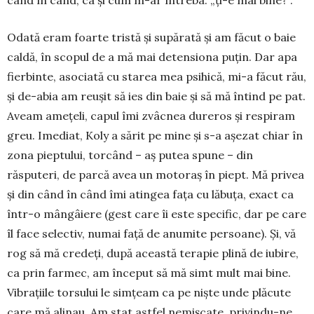
Odată eram foarte tristă și supărată și am făcut o baie
caldă, în scopul de a mă mai detensiona puțin. Dar apa
fierbinte, asociată cu starea mea psi­hică, mi-a făcut rău,
și de-abia am reușit să ies din baie și să mă întind pe pat.
Aveam amețeli, capul îmi zvâc­nea dureros și respiram
greu. Imediat, Koly a să­rit pe mine și s-a așezat chiar în
zona pieptului, tor­când – aș putea spune – din
răsputeri, de parcă avea un motoraș în piept. Mă privea
și din când în când îmi atingea fața cu lăbuța, exact ca
într-o mân­gâiere (gest care îi este specific, dar pe care
îl face selectiv, numai față de anumite persoane). Și, vă
rog să mă credeți, după această terapie plină de iubire,
ca prin farmec, am început să mă simt mult mai bine.
Vibrațiile torsului le simțeam ca pe niște unde plă­cute
care mă alinau. Am stat astfel nemișcate, pri­vindu-ne