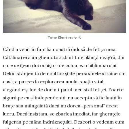
Foto: Shutterstock
Când a venit în familia noastră (adu­să de fe­­­tița mea,
Cătălina) era un ghemotoc zburlit de blăniță neagră, din
care se ițeau doi ochișori de culoarea chihlimbarului.
Deloc stân­je­nită de noul loc și de persoanele străine din
casă, a purces la explorarea noului spațiu vital,
alegându-și loc de dormit patul meu și al fetiței. Foarte
sigură pe ea și independentă, nu accepta să fie luată în
bra­țe sau mângâiată dacă nu dorea „per­so­nal” acest
lucru. Dacă insistam, se zburlea ime­diat, iar ghe­ru­țele
fulgerau pe mâna îndrăzne­țu­lui. Deseori o vedeam cum