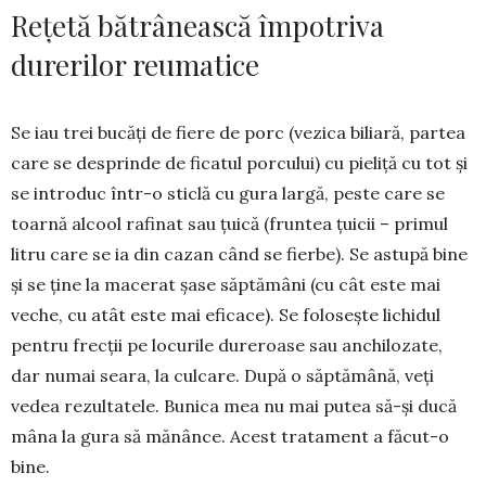
Rețetă bătrânească împotriva
durerilor reumatice
Se iau trei bucăți de fiere de porc (vezica biliară, partea
care se desprinde de ficatul por­cului) cu pieliță cu tot și
se introduc într-o sticlă cu gura largă, peste care se
toarnă al­cool rafinat sau țuică (fruntea țuicii – primul
litru care se ia din cazan când se fierbe). Se as­tupă bine
și se ține la macerat șase săp­tămâni (cu cât este mai
veche, cu atât este mai eficace). Se folo­sește lichidul
pentru frecții pe locurile du­re­roase sau anchilo­zate,
dar numai seara, la culcare. După o săptămână, veți
vedea re­zul­ta­­tele. Bunica mea nu mai putea să-și ducă
mâna la gura să mă­nânce. Acest trata­ment a fă­cut-o
bine.