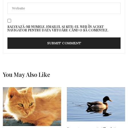
SALVEAZĂ-MI NUMELE, EMAILUL ȘI SITE-UL WEB ÎN ACEST
NAVIGATOR PENTRU DATA VIITOARE CÂND O SĂ COMENTEZ.
You May Also Like