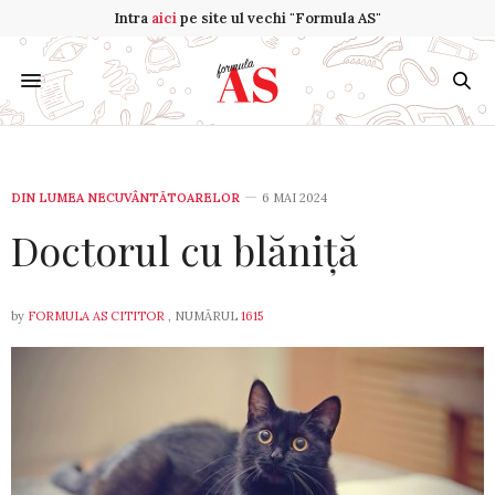
Intra
aici
pe site ul vechi "Formula AS"
DIN LUMEA NECUVÂNTĂTOARELOR
6 MAI 2024
Doctorul cu blăniță
by
FORMULA AS CITITOR
, NUMĂRUL
1615