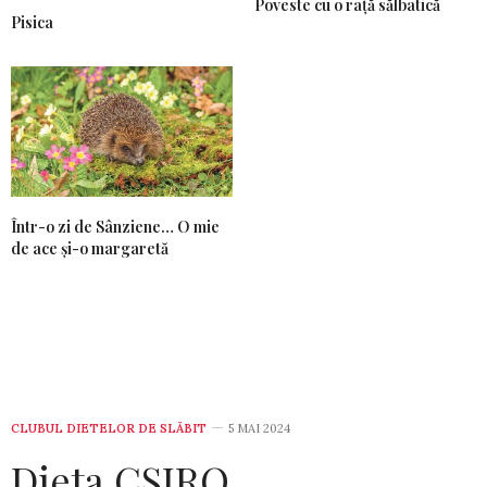
Poveste cu o rață sălbatică
Pisica
Într-o zi de Sânziene… O mie
de ace și-o margaretă
CLUBUL DIETELOR DE SLĂBIT
5 MAI 2024
Dieta CSIRO