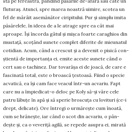
stă pe fereastră, pân­dind pă­să­rile de-afară sau câte un
fluturaș. Atunci, spre ma­rea noastră uimire, scotea un
fel de mârâit ase­mă­nător ciripitului. Pur și simplu imita
păsă­relele, în ideea de a le atrage spre ea cât mai
aproa­pe. Își încorda gâtul și mișca foarte cara­ghios din
mustață, sco­țând su­nete complet diferite de mie­unatul
co­ti­dian. Acum, când a crescut și a devenit o pisică con­
ști­entă de impor­tanța ei, emite aceste sunete când o
cert sau o tachinez. Dar tovarășa ei de joacă, de care e
fas­­cinată total, este o broască țestoasă. Fiind o spe­cie
acvatică, ea își cam face veacul într-un acvariu. Fapt
care nu a îm­piedicat-o deloc pe Koly să-și vâre cele
patru lă­buțe în apă și să sperie broscuța cu lovituri (ce-i
drept, delicate). Ore întregi o ur­mă­reș­te cum înoată,
cum se hrănește, iar când o scot din ac­variu, o pân­
dește și, ca o veveriță agilă, se re­pe­de asu­­pra ei, mirată