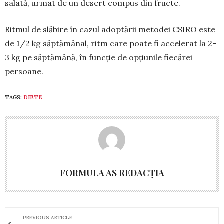
sa­lată, ur­mat de un desert com­­pus din fructe.
Ritmul de slăbire în cazul adop­tării me­­todei CSIRO este
de 1/2 kg săptămâ­nal, ritm care poate fi acce­lerat la 2-
3 kg pe săp­tămână, în func­ție de opțiunile fie­cărei
persoane.
TAGS:
DIETE
FORMULA AS REDACȚIA
PREVIOUS ARTICLE