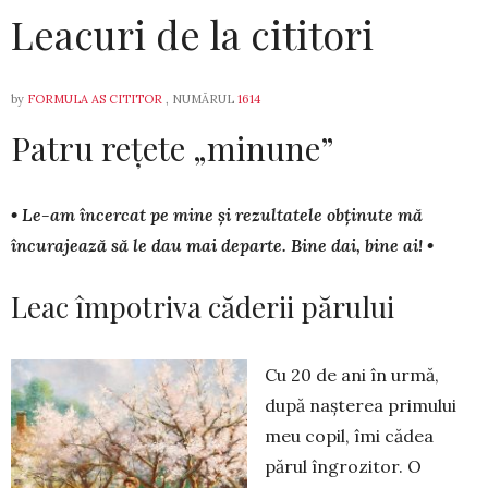
Leacuri de la cititori
by
FORMULA AS CITITOR
, NUMĂRUL
1614
Patru rețete „minune”
• Le-am încercat pe mine și re­zul­­tatele obținute mă
încurajează să le dau mai departe. Bine dai, bine ai! •
Leac împotriva căderii părului
Cu 20 de ani în urmă,
după nașterea primului
meu copil, îmi cădea
părul îngrozitor. O