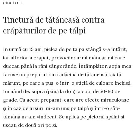
cinci ori.
Tinctură de tătăneasă contra
crăpăturilor de pe tălpi
În urmă cu 15 ani, pielea de pe talpa stângă s-a întărit,
iar ulterior a crăpat, provo­cându-mi mân­cărimi care
duceau până la răni sângerânde. Întâmplător, soția mea
facuse un preparat din rădăcină de tătăneasă tăiată
mărunt, pe care a pus-o într-o sticlă de culoare închisă,
turnând deasupra (până la dop), alcool de 50-60 de
grade. Cu acest pre­parat, care are efecte miraculoase
și în caz de arsuri, m-am uns pe talpă și într-o săp­
tămână m-am vindecat. Se aplică pe piciorul spălat și
uscat, de două ori pe zi.