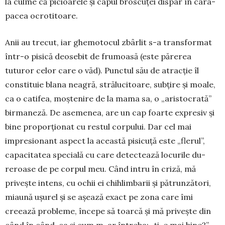
la cul­me că picioarele și ca­pul bros­­cuței dispar în ca­ra­
pacea ocrotitoare.
Anii au trecut, iar ghemotocul zbârlit s-a trans­for­­mat
într-o pisică deosebit de fru­moa­să (este părerea
tuturor celor care o văd). Punctul său de atracție îl
constituie blana neagră, strălu­ci­toa­re, subțire și moale,
ca o catifea, moș­te­nire de la mama sa, o „aristocrată”
birmaneză. De ase­me­nea, are un cap foarte expresiv și
bine propor­țio­nat cu res­tul cor­­pului. Dar cel mai
impresionant aspect la aceas­tă pisicuță este „fle­rul”,
capacitatea spe­cială cu care de­tectează lo­curile du­
reroase de pe corpul meu. Când intru în criză, mă
privește in­tens, cu ochii ei chihlimbarii și pătrunzători,
mia­u­nă ușurel și se așează exact pe zona care îmi
creează pro­ble­me, începe să toarcă și mă privește din
când în când, ca și cum m-ar întreba: „ți-e mai bi­ne?”.