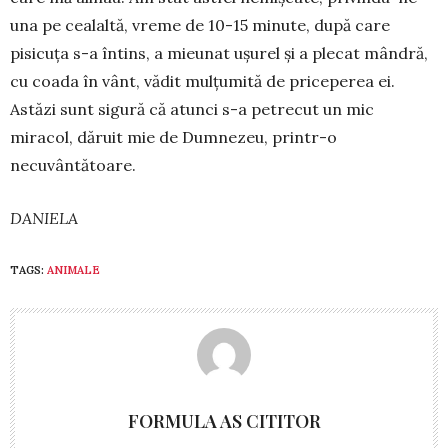
una pe cealaltă, vreme de 10-15 mi­nute, după care
pisicuța s-a întins, a mieunat ușu­rel și a plecat mândră,
cu coada în vânt, vădit mul­țumită de priceperea ei.
Astăzi sunt sigură că atunci s-a petrecut un mic
miracol, dăruit mie de Dumnezeu, printr-o
necuvântătoare.
DANIELA
TAGS:
ANIMALE
FORMULA AS CITITOR