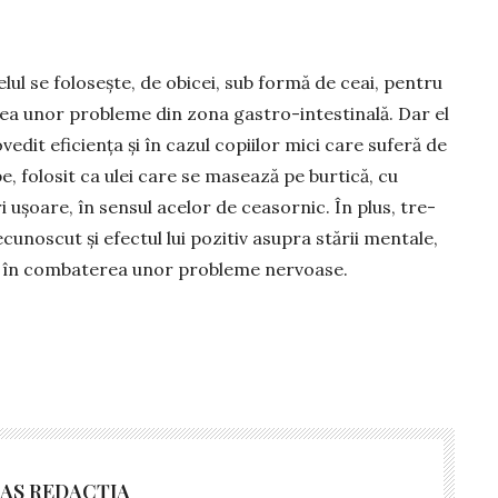
lul se folosește, de obicei, sub formă de ceai, pentru
ea unor pro­bleme din zona gas­tro-intestinală. Dar el
ovedit eficiența și în cazul copiilor mici care suferă de
, folosit ca ulei care se masează pe burtică, cu
i ușoa­re, în sensul acelor de ceasornic. În plus, tre­
ecunoscut și efectul lui po­zitiv asupra stării mentale,
i în com­baterea unor probleme nervoase.
AS REDACȚIA