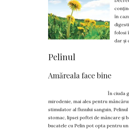
Decret
conțin
în caz
digesti
folosi
dar și
Pelinul
Amăreala face bine
În ciuda g
mirodenie, mai ales pentru mâncăruril
stimulator al fluxului san­guin, Pelin
stomac, lipsei poftei de mâncare și 
bucatele cu Pelin pot opta pentru un c