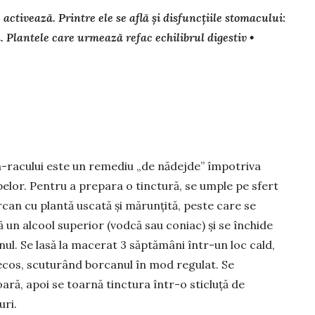
activează. Printre ele se află și disfuncțiile stomacului:
ță. Plantele care urmează refac echilibrul digestiv •
-racului este un remediu „de nădejde” împotriva
lor. Pentru a prepara o tinctură, se umple pe sfert
can cu plantă uscată și mărunțită, peste care se
 un alcool superior (vodcă sau coniac) și se închide
ul. Se lasă la macerat 3 săptămâni într-un loc cald,
ecos, scuturând borcanul în mod regulat. Se
ară, apoi se toarnă tinctura într-o sti­cluță de
uri.