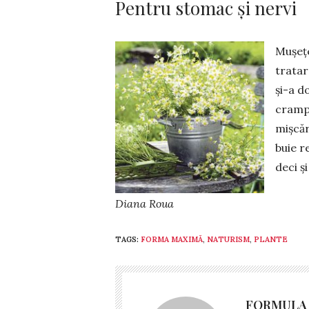
Pentru stomac și nervi
Mușețe
tratar
și-a d
crampe
mișcăr
buie r
deci ș
Diana Roua
TAGS:
FORMA MAXIMĂ
,
NATURISM
,
PLANTE
FORMULA 