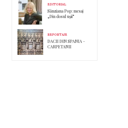
EDITORIAL
Sânziana Pop: mesaj
„Din dosul ușii”
REPORTAJE
DACII DIN SPANIA –
CARPETANII