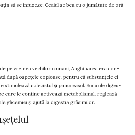
puțin să se infu­zeze. Ceaiul se bea cu o jumătate de oră
 de pe vremea vechilor romani, An­gh­inarea era con­
ă după ospețele co­pi­oase, pentru că substanțele ei
 stimulează cole­cistul și pan­crea­sul. Sucurile di­ges­­
pe care le con­ține ac­tivează meta­bolismul, reglează
rile glicemiei și ajută la digestia grăsi­mi­lor.
șețelul