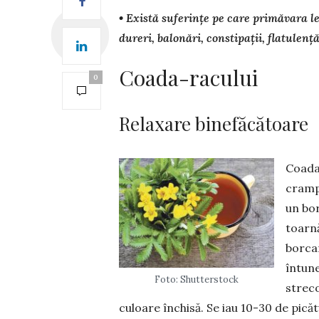
• Există suferințe pe care primăvara le 
dureri, balonări, constipații, flatu­len
Coada-racului
0
Relaxare binefăcătoare
Coada
crampe
un bor
toarnă
borcan
întun
Foto: Shutterstock
streco
culoare închisă. Se iau 10-30 de picăt