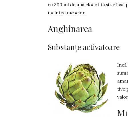
cu 300 ml de apă clocotită și se lasă 
înaintea meselor.
Anghinarea
Substanțe activatoare
Încă
sumat
amare
tive 
va­lo
Mu