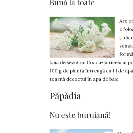
Bună la toate
Are ef
e folo
și dia
senzaț
formă
baia de șezut cu Coada-șo­ricelului po
100 g de plantă întreagă cu 1 l de apă 
toarnă decoctul în apa de baie.
Păpădia
Nu este buruiană!