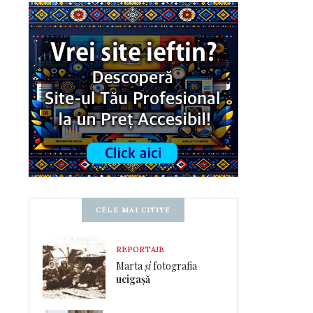
CELE MAI CITITE
REPORTAJE
Marta
și
fotografia
ucigașă