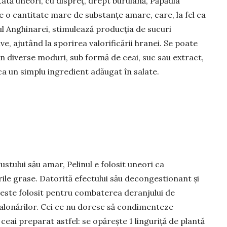
ată uneori, cu dispreț, drept buruiană, Păpădia
e o can­titate mare de substanțe amare, care, la fel ca
ul Anghinarei, sti­mu­lează producția de sucuri
ve, aju­tând la sporirea valori­ficării hra­nei. Se poate
 în diverse moduri, sub formă de ceai, suc sau ex­tract,
 ca un simplu ingredient adăugat în salate.
ustului său amar, Pelinul e folosit uneori ca
e grase. Da­torită efectului său decon­gestio­nant și
ul este folosit pentru combaterea deranjului de
balonărilor. Cei ce nu doresc să condimenteze
eai preparat astfel: se opărește 1 lin­guriță de plantă