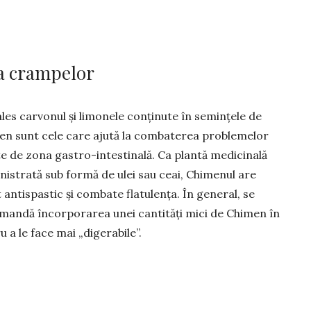
va crampelor
les carvonul și limonele conținute în semințele de
en sunt cele care ajută la combaterea problemelor
te de zona gastro-intestinală. Ca plantă medicinală
nistrată sub formă de ulei sau ceai, Chimenul are
 antispastic și combate flatulența. În general, se
mandă în­corporarea unei cantități mici de Chimen în
 a le face mai „digerabile”.