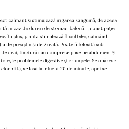
ect calmant și stimulează irigarea sanguină, de aceea
sită în caz de dureri de stomac, balonări, consti­pație
ree. În plus, planta stimulează flu­xul bilei, calmând
ia de prea­plin și de greață. Poate fi folosită sub
 de ceai, tinctură sau comprese puse pe abdo­men. Și
tolește pro­ble­mele diges­tive și crampele. Se opăresc
cloco­tită, se lasă la infuzat 20 de minute, apoi se