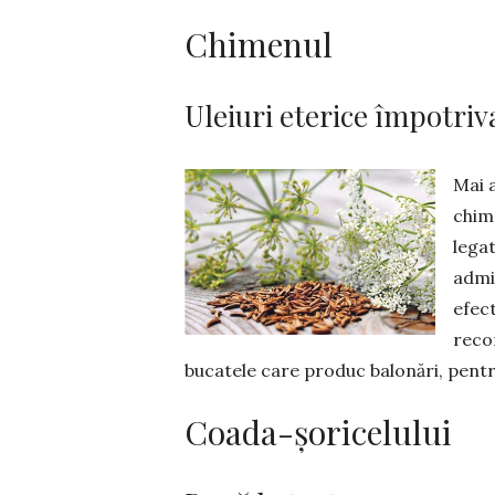
Chimenul
Uleiuri eterice împotri
Mai a
chim
lega
admi
efect
reco
bucatele care produc balonări, pentru
Coada-șoricelului