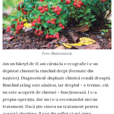
Foto: Shutterstock
Am un băiețel de 11 ani căruia la o ecografie i s-au
depistat chisturi la rinichiul drept (formate din
naștere). Diagnosticul: displazie chistică re­nală dreaptă.
Rinichiul stâng este sănătos, iar dreptul – o treime, cât
nu este acoperit de chisturi – funcționează. I s-a
propus operația, dar nu i s-a recomandat nici un
tratament. Dacă știe cineva un tratament pentru
această afecțiune, îl rog din suflet să mă ajute.