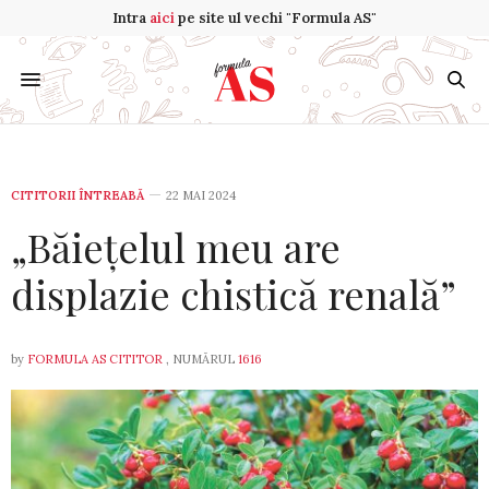
Intra
aici
pe site ul vechi "Formula AS"
CITITORII ÎNTREABĂ
22 MAI 2024
„Băiețelul meu are
displazie chistică renală”
by
FORMULA AS CITITOR
, NUMĂRUL
1616