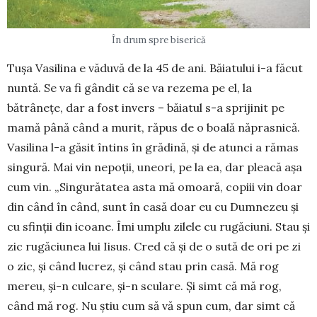
În drum spre biserică
Tușa Vasilina e văduvă de la 45 de ani. Băiatului i-a făcut
nuntă. Se va fi gândit că se va rezema pe el, la
bătrânețe, dar a fost invers – băiatul s-a sprijinit pe
mamă până când a murit, răpus de o boală năprasnică.
Vasilina l-a găsit întins în grădină, și de atunci a rămas
singură. Mai vin nepoții, uneori, pe la ea, dar pleacă așa
cum vin. „Singurătatea asta mă omoară, copiii vin doar
din când în când, sunt în casă doar eu cu Dumnezeu și
cu sfinții din icoane. Îmi umplu zilele cu rugăciuni. Stau și
zic rugăciunea lui Iisus. Cred că și de o sută de ori pe zi
o zic, și când lucrez, și când stau prin casă. Mă rog
mereu, și-n culcare, și-n sculare. Și simt că mă rog,
când mă rog. Nu știu cum să vă spun cum, dar simt că