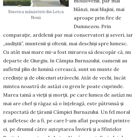
moldovenii, par mai
blânzi, mai blajini, mai
Biserica mânăstirii din Letca
aproape prin fire de
Nouă
Dumnezeu. Prin
comparație, ardelenii par mai conservatori și severi, iar
„sudiștii”, muntenii și oltenii, mai deschiși spre lumesc.
Cu atât mai mare mi-a fost mirarea să descopăr că, nu
departe de Giurgiu, în Câmpia Burnazului, oamenii au
sufletul plin de lumină cerească, sunt un munte de
credințe și de obiceiuri străvechi. Atât de vechi, încât
mintea noastră de astăzi cu greu le poate cuprinde.
Marea taină a vieții și morții, pe care lumea de astăzi nu
mai are chef și răgaz să o înțeleagă, este pătrunsă și
respectată de țăranii Câmpiei Burnazului. Un fel moral
și sufletesc de a fi, pe care l-am aflat poposind printre
ei, pe drumul către așteptarea Învierii și a Sfintelor