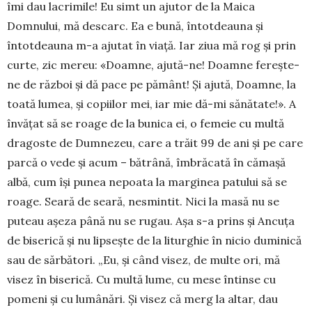
îmi dau lacrimile! Eu simt un ajutor de la Maica
Domnului, mă descarc. Ea e bună, întotdeauna și
întotdeauna m-a ajutat în viață. Iar ziua mă rog și prin
curte, zic mereu: «Doamne, ajută-ne! Doamne ferește-
ne de război și dă pace pe pământ! Și ajută, Doamne, la
toată lumea, și copiilor mei, iar mie dă-mi sănătate!». A
învățat să se roage de la bunica ei, o femeie cu multă
dragoste de Dumnezeu, care a trăit 99 de ani și pe care
parcă o vede și acum – bătrână, îmbrăcată în cămașă
albă, cum își punea nepoata la marginea patului să se
roage. Seară de seară, nesmintit. Nici la masă nu se
puteau așeza până nu se rugau. Așa s-a prins și Ancuța
de biserică și nu lipsește de la liturghie în nicio duminică
sau de sărbători. „Eu, și când visez, de multe ori, mă
visez în biserică. Cu multă lume, cu mese întinse cu
pomeni și cu lumânări. Și visez că merg la altar, dau