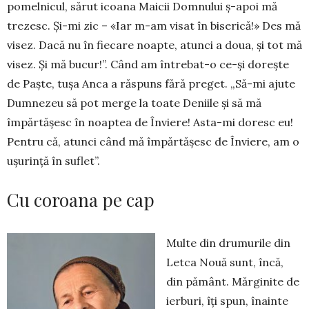
pomelnicul, sărut icoana Maicii Domnului ș-apoi mă
trezesc. Și-mi zic – «Iar m-am visat în biserică!» Des mă
visez. Dacă nu în fiecare noapte, atunci a doua, și tot mă
visez. Și mă bucur!”. Când am întrebat-o ce-și dorește
de Paște, tușa Anca a răspuns fără preget. „Să-mi ajute
Dumnezeu să pot merge la toate Deniile și să mă
împărtășesc în noaptea de Înviere! Asta-mi doresc eu!
Pentru că, atunci când mă împărtășesc de Înviere, am o
ușurință în ­suflet”.
Cu coroana pe cap
Multe din drumurile din
Letca Nouă sunt, încă,
din pământ. Mărginite de
ierburi, îți spun, înainte