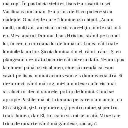
mă rog”. În pustnicia vieții ei, Iisus i-a răsărit tușei
Vasilina ca un liman. S-a prins de El cu putere și cu
nădejde. O nădejde care îi luminează chipul. „Acum
mulți, mulți ani, am visat un vis care-l țin minte cât oi fi
eu. Mi-a apărut Domnul ­Iisus Hristos, stând pe tronul
lui, în cer, cu coroana lui de împărat. Lucea cât toate
luminile la un loc. Șiroia lumina din el, râuri, râuri. Și eu
plângeam de-atâta bucurie cât mi-era dată. N-am spus
la nimeni până azi visul meu, cine să creadă că l-am
văzut pe Iisus, numai acum v-am zis dumneavoastră. Și
de-atunci, când mă rog, mi-l amintesc ca în vis: mai
strălucitor decât soarele, potop de lumini. Când se
apropie Paștile, mă uit la icoana pe care o am acolo, cu
El răstignit, și-L rog mereu, și pentru mine, și pentru
toată lumea, dar El, tot ca în vis mi se arată. Mi se taie
frica de moarte când mă gândesc, zău așa”.