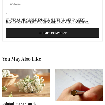
SALVEAZĂ-MI NUMELE, EMAILUL ȘI SITE-UL WEB ÎN ACEST
NAVIGATOR PENTRU DATA VIITOARE CÂND O SĂ COMENTEZ.
You May Also Like
„Ajutați-mă să scap de