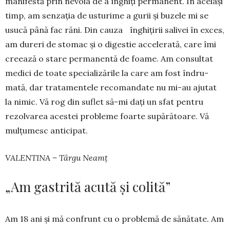
ma­ni­festă prin ne­voia de a înghiți permanent. În ace­lași
timp, am sen­zația de us­tu­rime a gurii și bu­zele mi se
usucă până fac răni. Din cauza în­ghițirii salivei în exces,
am dureri de sto­mac și o digestie accelerată, care îmi
cre­ează o stare per­manentă de foame. Am consultat
me­dici de toate specializările la care am fost îndru­
mată, dar tra­tamentele reco­mandate nu mi-au ajutat
la nimic. Vă rog din su­flet să-mi dați un sfat pentru
rezol­varea acestei pro­­­bleme foarte su­părătoare. Vă
mulțumesc anticipat.
VALENTINA – Târgu Neamț
„Am gastrită acută și colită”
Am 18 ani și mă confrunt cu o problemă de să­nătate. Am