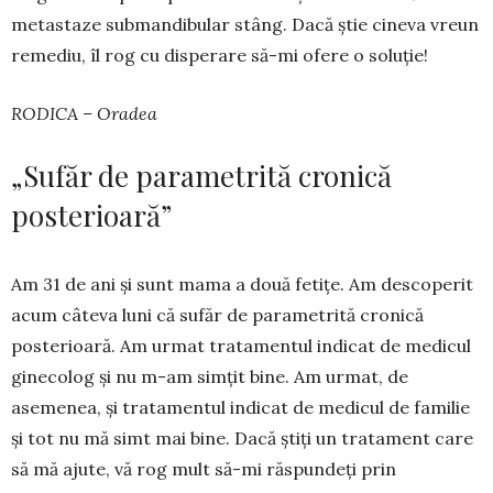
metastaze sub­man­dibular stâng. Dacă știe cineva vreun
re­mediu, îl rog cu disperare să-mi ofere o soluție!
RODICA – Oradea
„Sufăr de parametrită cronică
posterioară”
Am 31 de ani și sunt mama a două fe­tițe. Am descoperit
acum câteva luni că sufăr de para­me­trită cronică
poste­rioa­ră. Am urmat tratamentul indicat de me­dicul
ginecolog și nu m-am simțit bine. Am urmat, de
asemenea, și tratamentul in­dicat de medicul de familie
și tot nu mă simt mai bine. Dacă știți un tratament care
să mă ajute, vă rog mult să-mi răspundeți prin