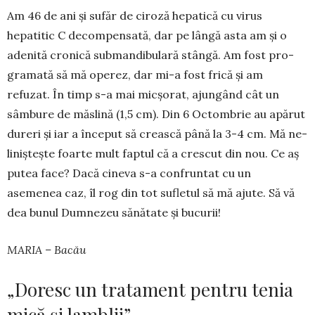
Am 46 de ani și sufăr de ciroză hepatică cu vi­rus
hepatitic C decompensată, dar pe lângă asta am și o
adenită cro­nică subman­dibulară stângă. Am fost pro­
gra­mată să mă ope­rez, dar mi-a fost frică și am
refuzat. În timp s-a mai mic­șorat, ajun­gând cât un
sâmbure de măslină (1,5 cm). Din 6 Octombrie au apărut
dureri și iar a început să crească până la 3-4 cm. Mă ne­
liniș­tește foarte mult faptul că a crescut din nou. Ce aș
putea face? Dacă cineva s-a confruntat cu un
asemenea caz, îl rog din tot sufletul să mă aju­te. Să vă
dea bunul Dumnezeu sănătate și bucurii!
MARIA – Bacău
„Doresc un tratament pentru tenia
mică și lamblii”