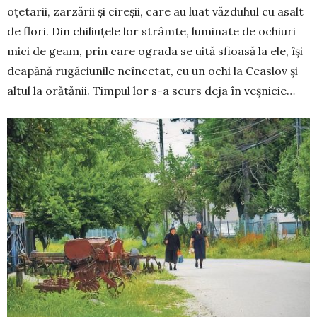
oțetarii, zarzării și cireșii, care au luat văzduhul cu asalt
de flori. Din chiliuțele lor strâmte, luminate de ochiuri
mici de geam, prin care ograda se uită sfioasă la ele, își
deapănă rugăciunile neîncetat, cu un ochi la Ceaslov și
altul la orătănii. Timpul lor s-a scurs deja în ­veșnicie…