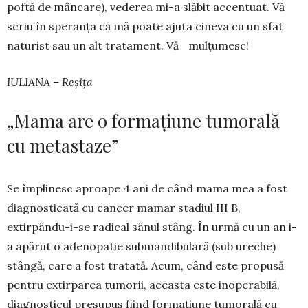
poftă de mâncare), vederea mi-a slăbit accentuat. Vă
scriu în speranța că mă poate ajuta cineva cu un sfat
naturist sau un alt tratament. Vă mulțumesc!
IULIANA – Reșița
„Mama are o formațiune tumorală
cu metastaze”
Se împlinesc aproape 4 ani de când mama mea a fost
diagnosticată cu cancer mamar stadiul III B,
extirpându-i-se radical sânul stâng. În ur­mă cu un an i-
a apărut o adenopatie sub­man­di­bulară (sub ureche)
stângă, ca­re a fost tratată. Acum, când este propusă
pentru extirparea tumorii, aceasta este ino­pe­rabilă,
diagnosticul presupus fiind for­ma­țiune tumorală cu