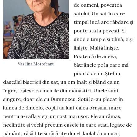
de oameni, povestea
satului. Un sat în care
timpul încă are răbdare și
poate sta la povești. Și
unde e timp e și tihnă, e și
liniște. Multă liniște.
Poate că de aceea,
Vasilina Motofeanu
bătrânele pe la care mă
poartă acum Ștefan,
dascălul bisericii din sat, un om înalt și blând ca un
înger, trăiesc ca maicile din mânăstiri. Unele sunt
singure, doar ele cu Dumnezeu. Soții le-au plecat în
lumea de dincolo, copiii au luat calea orașului mare,
pentru a-i afla vieții un rost mai ușor. Ele au rămas,
neclintite și vechi precum casele în care stau, legate de
pământ, răsădite și răsărite din el, laolaltă cu nucii,