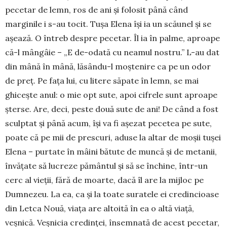
pecetar de lemn, ros de ani și folosit până când
marginile i s-au tocit. Tușa Elena își ia un scăunel și se
așează. O întreb despre pecetar. Îl ia în palme, aproape
că-l mângâie – „E de-odată cu neamul nostru.” L-au dat
din mână în mână, lăsându-l moștenire ca pe un odor
de preț. Pe fața lui, cu litere săpate în lemn, se mai
ghicește anul: o mie opt sute, apoi cifrele sunt aproape
șterse. Are, deci, peste două sute de ani! De când a fost
sculptat și până acum, își va fi așezat pecetea pe sute,
poate că pe mii de prescuri, aduse la altar de moșii tușei
Elena – purtate în mâini bătute de muncă și de metanii,
învățate să lucreze pământul și să se închine, într-un
cerc al vieții, fără de moarte, dacă îl are la mijloc pe
Dumnezeu. La ea, ca și la toate suratele ei credincioase
din Letca Nouă, viața are altoită în ea o altă viață,
veșnică. Veșnicia credinței, însemnată de acest pecetar,