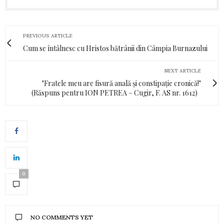
PREVIOUS ARTICLE
Cum se întâlnesc cu Hristos bătrânii din Câmpia Burnazului
NEXT ARTICLE
"Fratele meu are fisură anală și constipație cronică!"
(Răspuns pentru ION PETREA – Cugir, F. AS nr. 1612)
0
NO COMMENTS YET