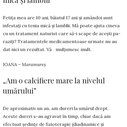
Fetița mea are 10 ani, băiatul 17 ani și amân­doi sunt
infestați cu tenia mică și lamblii. Mă poa­te ajuta cineva
cu un tratament naturist care să-i scape de acești pa­
raziți? Tra­tamen­tele medi­ca­men­­toase urmate nu au
dat nici un rezul­tat. Vă mulțumesc mult.
IOANA – Maramureș
„Am o calcifiere mare la nivelul
umărului”
De aproximativ un an, am dureri la umărul drept.
Aceste dureri s-au agravat în timp, chiar dacă am
efectuat ședințe de fizioterapie (diadi­namice și