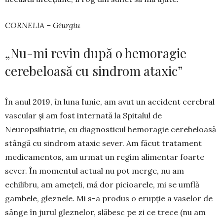
CORNELIA – Giurgiu
„Nu-mi revin după o hemoragie
cerebeloasă cu sindrom ataxic”
În anul 2019, în luna Iunie, am avut un acci­dent cerebral
vascular și am fost internată la Spi­talul de
Neuropsihiatrie, cu diagnosticul hemo­ragie cerebeloasă
stângă cu sindrom ataxic sever. Am făcut tratament
medicamentos, am urmat un regim alimentar foarte
sever. În momentul actual nu pot merge, nu am
echilibru, am amețeli, mă dor picioarele, mi se umflă
gambele, gleznele. Mi s-a produs o erupție a vaselor de
sânge în jurul gleznelor, slăbesc pe zi ce trece (nu am