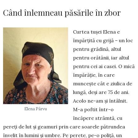
Când înlemneau păsările în zbor
Curtea tușei Elena e
împărțită cu grijă – un loc
pentru grădină, altul
pentru orătănii, iar altul
pentru cei ai casei. O mică
împărăție, în care
muncește cât e ziulica de
lungă, deși are 75 de ani.
Acolo ne-am și întâlnit.
M-a poftit într-o
Elena Pârvu
încăpere strâmtă, cu
pereți de lut și geamuri prin care soarele pătrundea
învelit în lumini și umbre. Pe perete, pe-o poliță, un