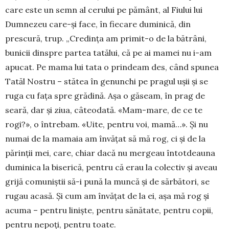
care este un semn al cerului pe pământ, al Fiului lui
Dumnezeu care-și face, în fiecare duminică, din
prescură, trup. „Credința am primit-o de la bătrâni,
bunicii dinspre partea tatălui, că pe ai mamei nu i-am
apucat. Pe mama lui tata o prindeam des, când spunea
Tatăl Nostru – stătea în genunchi pe pragul ușii și se
ruga cu fața spre grădină. Așa o găseam, în prag de
seară, dar și ziua, câteodată. «Mam-mare, de ce te
rogi?», o întrebam. «Uite, pentru voi, mamă…». Și nu
numai de la mamaia am învățat să mă rog, ci și de la
părinții mei, care, chiar dacă nu mergeau întotdeauna
duminica la biserică, pentru că erau la colectiv și aveau
grijă comuniștii să-i pună la muncă și de sărbători, se
rugau acasă. Și cum am învățat de la ei, așa mă rog și
acuma – pentru liniște, pentru sănătate, pentru copii,
pentru nepoți, pentru toate.