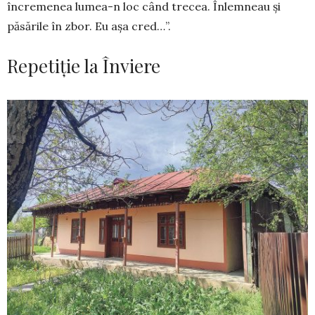
încremenea lumea-n loc când trecea. Înlemneau și
păsările în zbor. Eu așa cred…”.
Repetiție la Înviere