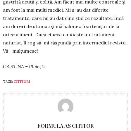
gas­tri­tă acută și colită. Am făcut mai multe controale și
am fost la mai mulți medici. Mi s-au dat diferite
tratamente, care nu au dat ci­ne știe ce rezultate. Încă
am dureri de sto­mac și mă balonez foarte ușor de la
orice ali­ment. Dacă ci­neva cunoaște un tratament
natu­rist, îl rog să-mi răspundă prin in­termediul re­vistei.
Vă mulțumesc!
CRISTINA – Ploiești
TAGS:
CITITORI
FORMULA AS CITITOR