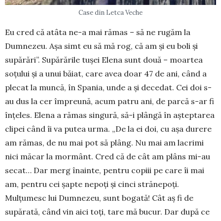
Case din Letca Veche
Eu cred că atâta ne-a mai rămas – să ne rugăm la
Dumnezeu. Așa simt eu să mă rog, că am și eu boli și
supărări”. Supărările tușei Elena sunt două – moartea
soțului și a unui băiat, care avea doar 47 de ani, când a
plecat la muncă, în Spania, unde a și decedat. Cei doi s-
au dus la cer împreună, acum patru ani, de parcă s-ar fi
înțeles. Elena a rămas singură, să-i plângă în așteptarea
clipei când îi va putea urma. „De la ei doi, cu așa durere
am rămas, de nu mai pot să plâng. Nu mai am lacrimi
nici măcar la mormânt. Cred că de cât am plâns mi-au
secat… Dar merg înainte, pentru copiii pe care îi mai
am, pentru cei șapte nepoți și cinci strănepoți.
Mulțumesc lui Dumnezeu, sunt bogată! Cât aș fi de
supărată, când vin aici toți, tare mă bucur. Dar după ce