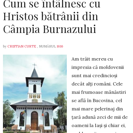
Cum se întâlnesc cu
Hristos bătrânii din
Câmpia Burnazului
by
CRISTIAN CURTE
, NUMĂRUL
1616
Am trăit mereu cu
impresia că moldovenii
sunt mai credincioși
decât alți români. Cele
mai frumoase mânăstiri
se află în Bucovina, cel
mai mare pelerinaj din
țară adună zeci de mii de
oameni la Iași și chiar ei,