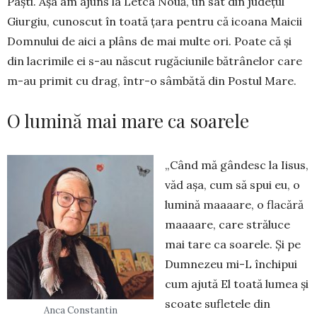
Paști. Așa am ajuns la Letca Nouă, un sat din județul
Giurgiu, cunoscut în toată țara pentru că icoana Maicii
Domnului de aici a plâns de mai multe ori. Poate că și
din lacrimile ei s-au născut rugăciunile bătrânelor care
m-au primit cu drag, într-o sâmbătă din Postul Mare.
O lumină mai mare ca soarele
„Când mă gândesc la Iisus,
văd așa, cum să spui eu, o
lumină maaaare, o flacără
maaaare, care străluce
mai tare ca soarele. Și pe
Dumnezeu mi-L închipui
cum ajută El toată lumea și
scoate sufletele din
Anca Constantin