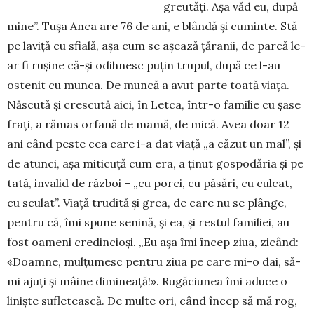
greutăți. Așa văd eu, după
mine”. Tușa Anca are 76 de ani, e blândă și cuminte. Stă
pe laviță cu sfială, așa cum se așează țăranii, de parcă le-
ar fi rușine că-și odihnesc puțin trupul, după ce l-au
ostenit cu munca. De muncă a avut parte toată viața.
Născută și crescută aici, în Letca, într-o familie cu șase
frați, a rămas orfană de mamă, de mică. Avea doar 12
ani când peste cea care i-a dat viață „a căzut un mal”, și
de atunci, așa miticuță cum era, a ținut gospodăria și pe
tată, invalid de război – „cu porci, cu păsări, cu culcat,
cu sculat”. Viață trudită și grea, de care nu se plânge,
pentru că, îmi spune senină, și ea, și restul familiei, au
fost oameni credincioși. „Eu așa îmi încep ziua, zicând:
«Doamne, mulțumesc pentru ziua pe care mi-o dai, să-
mi ajuți și mâine dimineață!». Rugăciunea îmi aduce o
liniște sufletească. De multe ori, când încep să mă rog,