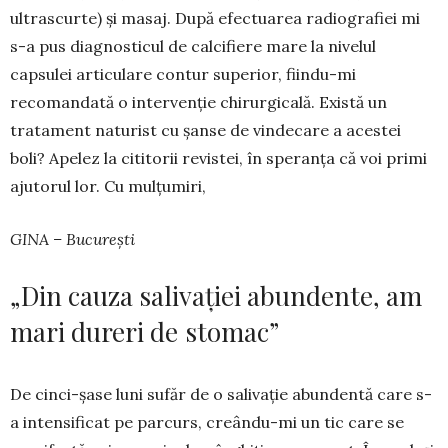
ultrascurte) și masaj. După efectuarea radiografiei mi
s-a pus diagnosticul de calcifiere mare la nivelul
capsulei articulare contur supe­rior, fiindu-mi
recomandată o intervenție chirur­gi­cală. Există un
tratament naturist cu șanse de vin­decare a acestei
boli? Apelez la cititorii revis­tei, în speranța că voi primi
ajutorul lor. Cu mul­țu­miri,
GINA – București
„Din cauza salivației abundente, am
mari dureri de stomac”
De cinci-șase luni sufăr de o sa­livație abun­dentă care s-
a in­tensi­fi­cat pe parcurs, creându-mi un tic care se